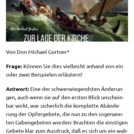
Von Don Micha­el Gurtner*
Fra­ge:
Kön­nen Sie dies viel­leicht anhand von ein
oder zwei Bei­spie­len erläutern?
Ant­wort:
Eine der schwer­wie­gend­sten Ände­run­
gen, auch wenn sie auf den ersten Blick unschein­
bar wirkt, war sicher­lich die kom­plet­te Abän­de­
rung der Opfer­ge­be­te, die nun zu den soge­nann­
ten Gaben­ge­be­ten wur­den: Brach­ten die ein­sti­gen
Gebe­te klar zum Aus­druck, daß es sich um ein wah­