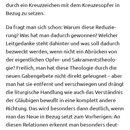
durch ein Kreuz­zei­chen mit dem Kreu­zes­op­fer in
Bezug zu setzen.
Da fragt man sich schon: War­um die­se Redu­zie­
rung? Was hat man dadurch gewon­nen? Wel­cher
Leit­ge­dan­ke steht dahin­ter und was soll dadurch
bezweckt wer­den, wenn nicht ein Abrücken von
der eigent­li­chen Opfer- und Sakra­ments­theo­lo­
gie? Frei­lich, man hat die­se Theo­lo­gie durch die
neu­en Gaben­ge­be­te nicht direkt geleug­net – aber
man hat sie ent­fernt und ver­schwie­gen und drängt
die lit­ur­gi­sche Hand­lung wie auch das Ver­ständ­nis
der Gläu­bi­gen bewußt in eine kom­plett ande­re
Rich­tung. Das wird beson­ders dann deut­lich, wenn
man das Neue in Bezug setzt zum Vor­he­ri­gen: An
die­sen Rela­tio­nen erkennt man beson­ders deut­