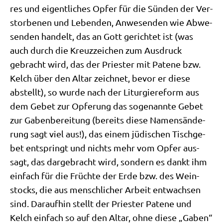
res und eigent­li­ches Opfer für die Sün­den der Ver­
stor­be­nen und Leben­den, Anwe­sen­den wie Abwe­
sen­den han­delt, das an Gott gerich­tet ist (was
auch durch die Kreuz­zei­chen zum Aus­druck
gebracht wird, das der Prie­ster mit Pate­ne bzw.
Kelch über den Altar zeich­net, bevor er die­se
abstellt), so wur­de nach der Lit­ur­gie­re­form aus
dem Gebet zur Opfe­rung das soge­nann­te Gebet
zur Gaben­be­rei­tung (bereits die­se Namens­än­de­
rung sagt viel aus!), das einem jüdi­schen Tisch­ge­
bet ent­springt und nichts mehr vom Opfer aus­
sagt, das dar­ge­bracht wird, son­dern es dankt ihm
ein­fach für die Früch­te der Erde bzw. des Wein­
stocks, die aus mensch­li­cher Arbeit ent­wach­sen
sind. Dar­auf­hin stellt der Prie­ster Pate­ne und
Kelch ein­fach so auf den Altar, ohne die­se „Gaben“