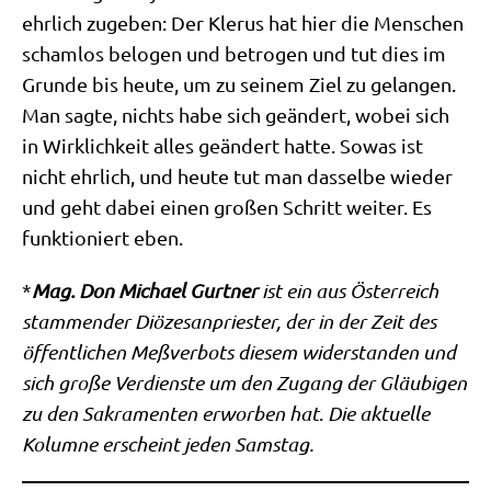
ehr­lich zuge­ben: Der Kle­rus hat hier die Men­schen
scham­los belo­gen und betro­gen und tut dies im
Grun­de bis heu­te, um zu sei­nem Ziel zu gelan­gen.
Man sag­te, nichts habe sich geän­dert, wobei sich
in Wirk­lich­keit alles geän­dert hat­te. Sowas ist
nicht ehr­lich, und heu­te tut man das­sel­be wie­der
und geht dabei einen gro­ßen Schritt wei­ter. Es
funk­tio­niert eben.
*
Mag. Don Micha­el Gurt­ner
ist ein aus Öster­reich
stam­men­der Diö­ze­san­prie­ster, der in der Zeit des
öffent­li­chen Meß­ver­bots die­sem wider­stan­den und
sich gro­ße Ver­dien­ste um den Zugang der Gläu­bi­gen
zu den Sakra­men­ten erwor­ben hat
.
Die aktu­el­le
Kolum­ne erscheint jeden Samstag.