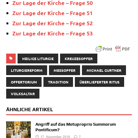
Zur Lage der Kir­che – Fra­ge 50
Zur Lage der Kir­che – Fra­ge 51
Zur Lage der Kir­che – Fra­ge 52
Zur Lage der Kir­che – Fra­ge 53
HEILIGE LITURGIE
KREUZESOPFER
LITURGIEREFORM
MESSOPFER
MICHAEL GURTNER
OFFERTORIUM
TRADITION
ÜBERLIEFERTER RITUS
VOLKSALTAR
ÄHNLICHE ARTIKEL
Angriff auf das Motuproprio Summorum
Pontificum?
17. November 2018
7