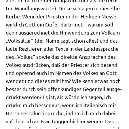
aber de fac­to lei­der obli­ga­to­ri­scher als die rech­
ten Wand­lungs­wor­te): Die­se schla­gen in die­sel­be
Ker­be. Wenn der Prie­ster in der Hei­li­gen Mes­se
wirk­lich Gott ein Opfer dar­bringt – war­um soll
dann aus­ge­rech­net die Hin­wen­dung zum Volk am
„Volks­al­tar“ (der Name sagt schon alles) und das
lau­te Rezi­tie­ren aller Tex­te in der Lan­des­spra­che
des „Vol­kes“ sowie das direk­te Anspre­chen des
Vol­kes aus­drücken, daß der Prie­ster sich betend
und opfernd auch im Namen des Vol­kes an Gott
wen­det und die­ses mit ihm? Wie kann etwas noch
bes­ser durch sein offen­kun­di­ges Gegen­teil aus­ge­
drückt wer­den? Es ist, als wür­de ich sagen, ich
drücke mich bes­ser aus, wenn ich ita­lie­nisch mit
Herrn Pesto­luc­ci spre­che, indem ich mich dabei
auf deutsch an Frau Gug­gen­bich­ler wen­de. Das