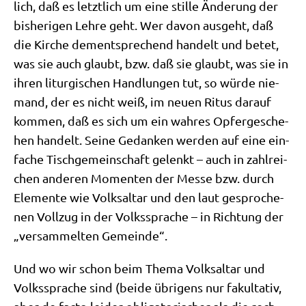
lich, daß es letzt­lich um eine stil­le Ände­rung der
bis­he­ri­gen Leh­re geht. Wer davon aus­geht, daß
die Kir­che dem­entspre­chend han­delt und betet,
was sie auch glaubt, bzw. daß sie glaubt, was sie in
ihren lit­ur­gi­schen Hand­lun­gen tut, so wür­de nie­
mand, der es nicht weiß, im neu­en Ritus dar­auf
kom­men, daß es sich um ein wah­res Opfer­ge­sche­
hen han­delt. Sei­ne Gedan­ken wer­den auf eine ein­
fa­che Tisch­ge­mein­schaft gelenkt – auch in zahl­rei­
chen ande­ren Momen­ten der Mes­se bzw. durch
Ele­men­te wie Volks­al­tar und den laut gespro­che­
nen Voll­zug in der Volks­spra­che – in Rich­tung der
„ver­sam­mel­ten Gemeinde“.
Und wo wir schon beim The­ma Volks­al­tar und
Volks­spra­che sind (bei­de übri­gens nur fakul­ta­tiv,