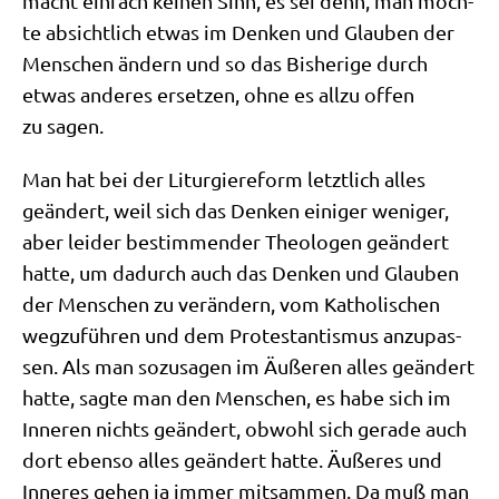
macht ein­fach kei­nen Sinn, es sei denn, man möch­
te absicht­lich etwas im Den­ken und Glau­ben der
Men­schen ändern und so das Bis­he­ri­ge durch
etwas ande­res erset­zen, ohne es all­zu offen
zu sagen.
Man hat bei der Lit­ur­gie­re­form letzt­lich alles
geän­dert, weil sich das Den­ken eini­ger weni­ger,
aber lei­der bestim­men­der Theo­lo­gen geän­dert
hat­te, um dadurch auch das Den­ken und Glau­ben
der Men­schen zu ver­än­dern, vom Katho­li­schen
weg­zu­füh­ren und dem Pro­te­stan­tis­mus anzu­pas­
sen. Als man sozu­sa­gen im Äuße­ren alles geän­dert
hat­te, sag­te man den Men­schen, es habe sich im
Inne­ren nichts geän­dert, obwohl sich gera­de auch
dort eben­so alles geän­dert hat­te. Äuße­res und
Inne­res gehen ja immer mit­sam­men. Da muß man