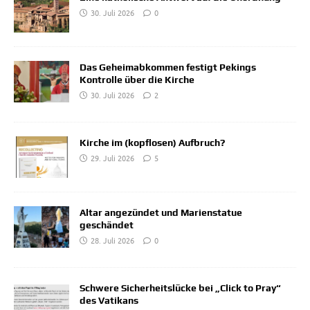
30. Juli 2026
0
Das Geheimabkommen festigt Pekings
Kontrolle über die Kirche
30. Juli 2026
2
Kirche im (kopflosen) Aufbruch?
29. Juli 2026
5
Altar angezündet und Marienstatue
geschändet
28. Juli 2026
0
Schwere Sicherheitslücke bei „Click to Pray“
des Vatikans