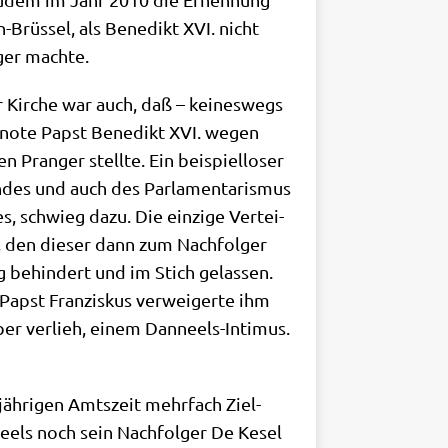
-Brüs­sel, als Bene­dikt XVI. nicht
­ger machte.
 Kir­che war auch, daß – kei­nes­wegs
t­no­te Papst Bene­dikt XVI. wegen
 Pran­ger stell­te. Ein bei­spiel­lo­ser
n­des und auch des Par­la­men­ta­ris­mus
, schwieg dazu. Die ein­zi­ge Ver­tei­
, den die­ser dann zum Nach­fol­ger
g behin­dert und im Stich gelas­sen.
apst Fran­zis­kus ver­wei­ger­te ihm
er ver­lieh, einem Dan­neels-Inti­mus.
­jäh­ri­gen Amts­zeit mehr­fach Ziel­
eels noch sein Nach­fol­ger De Kesel