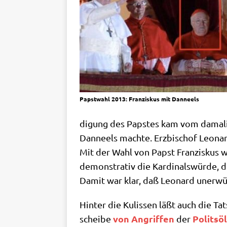
Papst­wahl 2013: Fran­zis­kus mit Danneels
di­gung des Pap­stes kam vom dama­l
Dan­neels mach­te. Erz­bi­schof Leo­na
Mit der Wahl von Papst Fran­zis­kus w
demon­stra­tiv die Kar­di­nals­wür­de,
Damit war klar, daß Leo­nard uner­wün
Hin­ter die Kulis­sen läßt auch die Tat­
von Angrif­fen
Polit­sö
schei­be
der