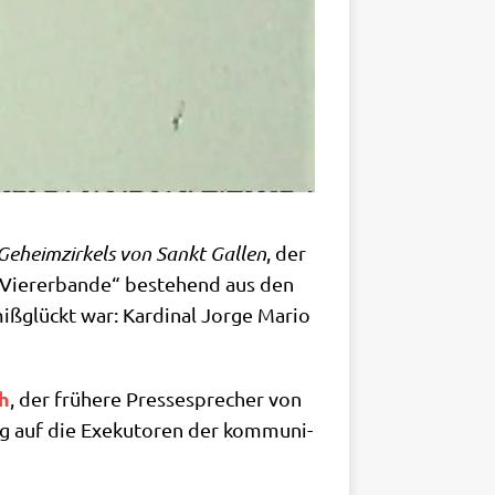
Geheim­zir­kels von Sankt Gal­len
, der
 „Vie­rer­ban­de“ bestehend aus den
­glückt war: Kar­di­nal Jor­ge Mario
gh
, der frü­he­re Pres­se­spre­cher von
ng auf die Exe­ku­to­ren der kom­mu­ni­