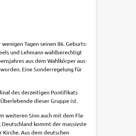
r weni­gen Tagen sei­nen 86. Geburts­
­neels und Leh­mann wahl­be­rech­tigt
s­jah­res aus dem Wahl­kör­per aus­
wor­den. Eine Son­der­re­ge­lung für
nal des der­zei­ti­gen Pon­ti­fi­kats
 Über­le­ben­de die­ser Grup­pe ist.
m wei­te­ren Sinn auch mit dem Fla­
lik Deutsch­land kommt der mas­siv­ste
er Kir­che. Aus dem deut­schen