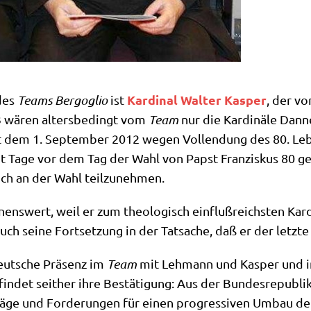
Kar­di­nal Wal­ter Kas­per
 des
Teams Berg­o­glio
ist
, der vo
3 wären alters­be­dingt vom
Team
nur die Kar­di­nä­le Dan
em 1. Sep­tem­ber 2012 wegen Voll­endung des 80. Leben
cht Tage vor dem Tag der Wahl von Papst Fran­zis­kus 80 ge
noch an der Wahl teilzunehmen.
ens­wert, weil er zum theo­lo­gisch ein­fluß­reich­sten Kar­di­
h sei­ne Fort­set­zung in der Tat­sa­che, daß er der letz­te
eut­sche Prä­senz im
Team
mit Leh­mann und Kas­per und i
fin­det seit­her ihre Bestä­ti­gung: Aus der Bun­des­re­pu­b
­ge und For­de­run­gen für einen pro­gres­si­ven Umbau d