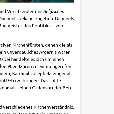
und Vor­sit­zen­der der
Bel­gi­schen
 Dan­neels bekannt­zu­ge­ben. Dan­neels
au­mei­ster des Pon­ti­fi­kats von
i­ven Kir­chen­für­sten, denen die als
. ein unver­dau­li­ches Ärger­nis waren.
 Dabei han­del­te es sich um einen
in den 90er Jah­ren zusam­men­ge­ru­fen
udem, Kar­di­nal Joseph Ratz­in­ger als
hl Petri zu brin­gen. Das soll­te
its damals sei­nen Ordens­bru­der Berg­
ver­schie­de­nes Kir­chen­ver­ständ­nis.
e zudem im Jahr 2010 die Ernen­nung