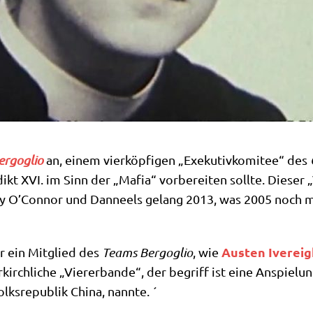
rg­o­glio
an, einem vier­köp­fi­gen „Exe­ku­tiv­ko­mi­tee“ des
kt XVI. im Sinn der „Mafia“ vor­be­rei­ten soll­te. Die­ser
phy O’Connor und Dan­neels gelang 2013, was 2005 noch miß
Austen Ive­rei
 ein Mit­glied des
Teams Berg­o­glio
, wie
kirch­li­che „Vie­rer­ban­de“, der begriff ist eine Anspie­lu
Volks­re­pu­blik Chi­na, nannte. ´