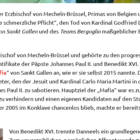
er Erz­bi­schof von Mecheln-Brüs­sel, Pri­mas von Bel­gi­en 
ie schmerz­li­che Pflicht“, den Tod von Kar­di­nal God­fried
von Sankt Gal­len
und des
Teams Berg­o­glio
maß­geb­li­cher B
bi­schof von Mecheln-Brüs­sel und gehör­te zu den pro­gres­s
Pon­ti­fi­ka­te der Päp­ste Johan­nes Paul II. und Bene­dikt XVI
fia
“ von Sankt Gal­len an, wie er sie selbst 2015 nann­te.
re­ter, den der Jesu­it und Kar­di­nal Car­lo Maria Mar­ti­ni 
nes Paul II. zu sabo­tie­ren. Haupt­ziel der „Mafia“ war es z
zu ver­hin­dern und einen eige­nen Kan­di­da­ten auf den Stu
a er 2005 im Kon­kla­ve chan­cen­los blieb, mach­te er bere
Von Bene­dikt XVI. trenn­te Dan­neels ein grund­le­gend 
Zum unver­zeih­li­chen, per­sön­li­chen Affront wur­d