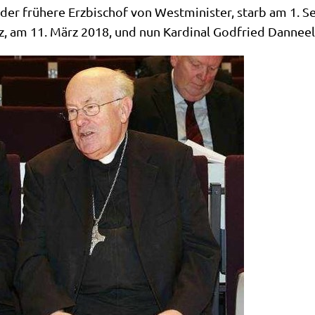
r frü­he­re Erz­bi­schof von West­mi­ni­ster, starb am 1. Se
z, am 11. März 2018, und nun Kar­di­nal God­fried Dan­ne