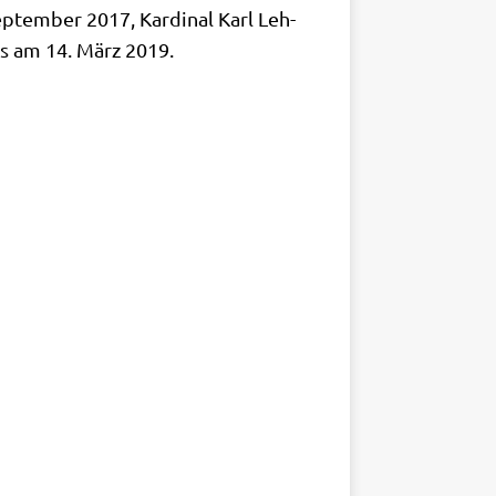
p­tem­ber 2017, Kar­di­nal Karl Leh­
els am 14. März 2019.