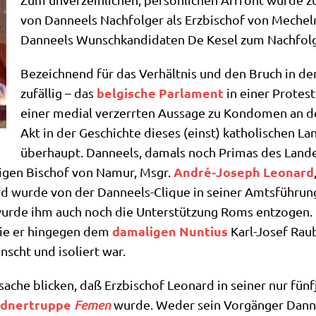
von Dan­neels Nach­fol­ger als Erz­bi­schof von Mecheln
Dan­neels Wunsch­kan­di­da­ten De Kesel zum Nach­fol
Bezeich­nend für das Ver­hält­nis und den Bruch in der
bel­gi­sche Par­la­ment
zufäl­lig – das
in einer Pro­tes
einer medi­al ver­zerr­ten Aus­sa­ge zu Kon­do­men an den
Akt in der Geschich­te die­ses (einst) katho­li­schen La
über­haupt. Dan­neels, damals noch Pri­mas des Lan­des
André-Joseph Leo­nard
i­gen Bischof von Namur, Msgr.
rd wur­de von der Dan­neels-Cli­que in sei­ner Amts­füh­run
ur­de ihm auch noch die Unter­stüt­zung Roms ent­zo­gen. P
dama­li­gen Nun­ti­us
 die er hin­ge­gen dem
Karl-Josef Rau­b
scht und iso­liert war.
sa­che blicken, daß Erz­bi­schof Leo­nard in sei­ner nur fünf
ld­ner­trup­pe
Femen
wur­de. Weder sein Vor­gän­ger Dan­n