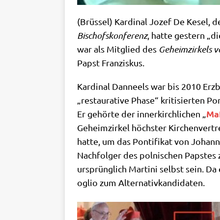
(Brüs­sel) Kar­di­nal Jozef De Kesel, d
Bischofs­kon­fe­renz
, hat­te gestern „d
war als Mit­glied des
Geheim­zir­kels 
Papst Franziskus.
Kar­di­nal Dan­neels war bis 2010 Erz­
„restau­ra­ti­ve Pha­se“ kri­ti­sier­ten 
Ma
Er gehör­te der inner­kirch­li­chen „
Geheim­zir­kel höch­ster Kir­chen­ver­t
hat­te, um das Pon­ti­fi­kat von Johan­
Nach­fol­ger des pol­ni­schen Pap­stes 
ursprüng­lich Mar­ti­ni selbst sein. D
o­glio zum Alternativkandidaten.