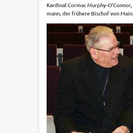
Kar­di­nal Cor­mac Murphy‑O’Connor, de
mann, der frü­he­re Bischof von Main