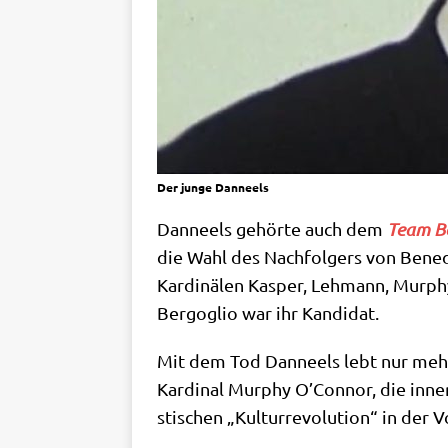
Der jun­ge Danneels
Dan­neels gehör­te auch dem
Team Be
die Wahl des Nach­fol­gers von Bene­di
Kar­di­nä­len Kas­per, Leh­mann, Mur­
Berg­o­glio war ihr Kandidat.
Mit dem Tod Dan­neels lebt nur mehr
Kar­di­nal Mur­phy O’Connor, die inner­
sti­schen „Kul­tur­re­vo­lu­ti­on“ in der 