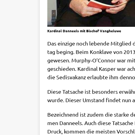
Kar­di­nal Dan­neels mit Bischof Vangheluwe
Das ein­zi­ge noch leben­de Mit­glied
tag beging. Beim Kon­kla­ve von 201
gewe­sen. Murphy‑O’Connor war mit d
ge­schie­den. Kar­di­nal Kas­per war a
die Sedis­va­kanz erlaub­te ihm den­
Die­se Tat­sa­che ist beson­ders erwäh­n
wur­de. Die­ser Umstand fin­det nun auc
Bezeich­nend ist zudem die star­ke d
men Dan­neels. Auch die­se Tat­sa­che 
Druck, kom­men die mei­sten Vor­schlä