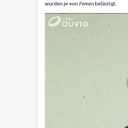
wur­den je von
Femen
belä­stigt.