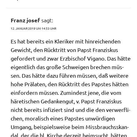
Franz josef
sagt:
12. JANUAR 2019 UM 14:53 UHR
Es hat bereits ein Kle­ri­ker mit hin­rei­chen­den
Gewicht, den Rück­tritt von Papst Fran­zis­kus
gefor­dert und zwar Erz­bi­schof Vig­a­no. Das hät­te
eigent­lich das gro­ße Schwei­gen bre­chen müs­
sen. Das hät­te dazu füh­ren müs­sen, daß wei­te­re
hohe Prä­la­ten, den Rück­tritt des Pap­stes hät­ten
ein­for­dern müs­sen. Zumin­dest jene, die vom
häre­ti­schen Gedan­ken­gut, v. Papst Fran­zis­kus
nicht bereits infi­ziert sind und die den ver­werf­li­
chen, mora­lisch eines Pap­stes unwür­di­gen
Umgang, bei­spiels­wei­se beim Miss­brauchs­skan­
dal, der die hl. Kir­che der­zeit heim­sucht, hät­ten