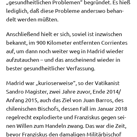
„gesund­heit­li­chen Pro­ble­men“ begrün­det. Es hieß
ledig­lich, daß die­se Pro­ble­me anders­wo behan­
delt wer­den müßten.
Anschlie­ßend hielt er sich, soviel ist inzwi­schen
bekannt, im 900 Kilo­me­ter ent­fern­ten Cor­ri­en­tes
auf, um dann noch wei­ter weg in Madrid wie­der
auf­zu­tau­chen – und das anschei­nend wie­der in
bester gesund­heit­li­cher Verfassung.
Madrid war „kurio­ser­wei­se“, so der Vati­ka­nist
San­dro Magi­ster, zwei Jah­re zuvor, Ende 2014/​
Anfang 2015, auch das Ziel von Juan Bar­ros, des
chi­le­ni­schen Bischofs, des­sen Fall im Janu­ar 2018
regel­recht explo­dier­te und Fran­zis­kus gegen sei­
nen Wil­len zum Han­deln zwang. Das war die Zeit,
bevor Fran­zis­kus den dama­li­gen Mili­tär­bi­schof