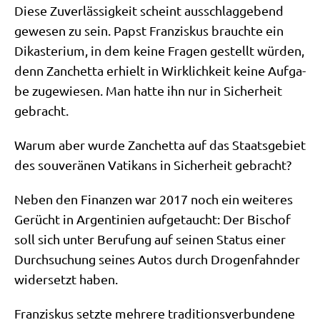
Die­se Zuver­läs­sig­keit scheint aus­schlag­ge­bend
gewe­sen zu sein. Papst Fran­zis­kus brauch­te ein
Dik­aste­ri­um, in dem kei­ne Fra­gen gestellt wür­den,
denn Zan­chet­ta erhielt in Wirk­lich­keit kei­ne Auf­ga­
be zuge­wie­sen. Man hat­te ihn nur in Sicher­heit
gebracht.
War­um aber wur­de Zan­chet­ta auf das Staats­ge­biet
des sou­ve­rä­nen Vati­kans in Sicher­heit gebracht?
Neben den Finan­zen war 2017 noch ein wei­te­res
Gerücht in Argen­ti­ni­en auf­ge­taucht: Der Bischof
soll sich unter Beru­fung auf sei­nen Sta­tus einer
Durch­su­chung sei­nes Autos durch Dro­gen­fahn­der
wider­setzt haben.
Fran­zis­kus setz­te meh­re­re tra­di­ti­ons­ver­bun­de­ne