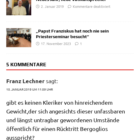
2. Januar 2019
Kommentare deaktiviert
„Papst Franziskus hat noch nie sein
Priesterseminar besucht“
17. November 2023
1
5 KOMMENTARE
Franz Lechner
sagt:
10. JANUAR 2019 UM 11:09 UHR
gibt es kei­nen Kle­ri­ker von hin­rei­chen­dem
Gewicht,der sich ange­sichts die­ser unfass­ba­ren
und längst untrag­bar gewor­de­nen Umstän­de
öffent­lich für einen Rück­tritt Berg­o­gli­os
ausspricht?