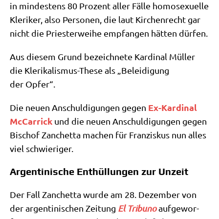
in min­de­stens 80 Pro­zent aller Fäl­le homo­se­xu­el­le
Kle­ri­ker, also Per­so­nen, die laut Kir­chen­recht gar
nicht die Prie­ster­wei­he emp­fan­gen hät­ten dürfen.
Aus die­sem Grund bezeich­ne­te Kar­di­nal Mül­ler
die Kle­ri­ka­lis­mus-The­se als „Belei­di­gung
der Opfer“.
Ex-Kar­di­nal
Die neu­en Anschul­di­gun­gen gegen
McCar­ri­ck
und die neu­en Anschul­di­gun­gen gegen
Bischof Zan­chet­ta machen für Fran­zis­kus nun alles
viel schwieriger.
Argentinische Enthüllungen zur Unzeit
Der Fall Zan­chet­ta wur­de am 28. Dezem­ber von
der argen­ti­ni­schen Zei­tung
El Tri­bu­no
auf­ge­wor­