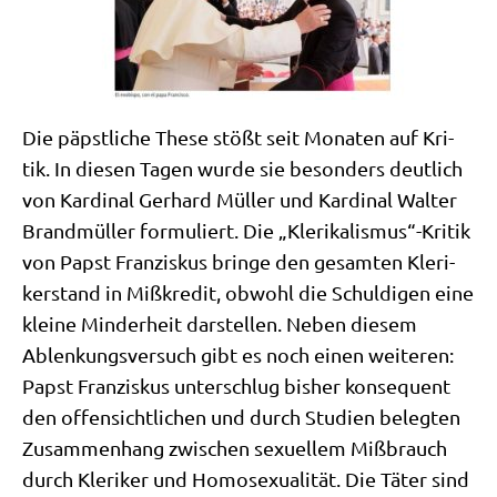
Die päpst­li­che The­se stößt seit Mona­ten auf Kri­
tik. In die­sen Tagen wur­de sie beson­ders deut­lich
von Kar­di­nal Ger­hard Mül­ler und Kar­di­nal Wal­ter
Brand­mül­ler for­mu­liert. Die „Klerikalismus“-Kritik
von Papst Fran­zis­kus brin­ge den gesam­ten Kle­ri­
ker­stand in Miß­kre­dit, obwohl die Schul­di­gen eine
klei­ne Min­der­heit dar­stel­len. Neben die­sem
Ablen­kungs­ver­such gibt es noch einen wei­te­ren:
Papst Fran­zis­kus unter­schlug bis­her kon­se­quent
den offen­sicht­li­chen und durch Stu­di­en beleg­ten
Zusam­men­hang zwi­schen sexu­el­lem Miß­brauch
durch Kle­ri­ker und Homo­se­xua­li­tät. Die Täter sind