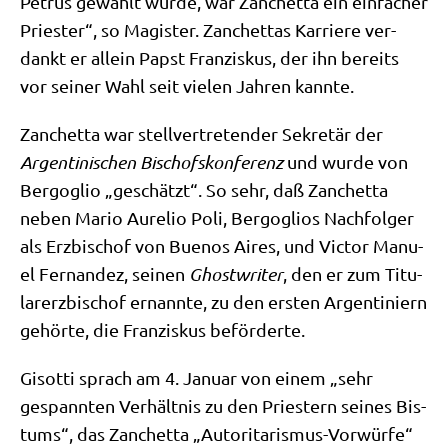
Petrus gewählt wur­de, war Zan­chet­ta ein ein­fa­cher
Prie­ster“, so Magi­ster. Zan­chet­tas Kar­rie­re ver­
dankt er allein Papst Fran­zis­kus, der ihn bereits
vor sei­ner Wahl seit vie­len Jah­ren kannte.
Zan­chet­ta war stell­ver­tre­ten­der Sekre­tär der
Argen­ti­ni­schen Bischofs­kon­fe­renz
und wur­de von
Berg­o­glio „geschätzt“. So sehr, daß Zan­chet­ta
neben Mario Aure­lio Poli, Berg­o­gli­os Nach­fol­ger
als Erz­bi­schof von Bue­nos Aires, und Vic­tor Manu­
el Fer­nan­dez, sei­nen
Ghost­wri­ter
, den er zum Titu­
lar­erz­bi­schof ernann­te, zu den ersten Argen­ti­ni­ern
gehör­te, die Fran­zis­kus beförderte.
Gisot­ti sprach am 4. Janu­ar von einem „sehr
gespann­ten Ver­hält­nis zu den Prie­stern sei­nes Bis­
tums“, das Zan­chet­ta „Auto­ri­ta­ris­mus-Vor­wür­fe“