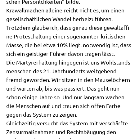
schen Per­sönlch­kei­ten“ bilde.
Kra­wall­ma­chen allei­ne reicht nicht es, um einen
gesell­schaft­li­chen Wan­del herbeizuführen.
Trotz­dem glau­be ich, dass genau die­se gewalt­a­ffi­
ne Pro­test­hal­tung einer soge­nann­ten kri­ti­schen
Mas­se, die bei etwa 10% liegt, not­wen­dig ist, dass
sich ein gei­sti­ger Füh­rer davon tra­gen lässt.
Die Mar­ty­rer­hal­tung hin­ge­gen ist uns Wohl­stands­
men­schen des 21. Jahr­hun­derts weit­ge­hend
fremd gewor­den. Wir sit­zen in den Mau­se­lö­chern
und war­ten ab, bis was pas­siert. Das geht nun
schon eini­ge Jah­re so. Und nur lang­sam wachen
die Men­schen auf und trau­en sich offen Far­be
gegen das System zu zeigen.
Gleich­zei­tig ver­sucht das System mit ver­schärf­te
Zen­sur­maß­nah­men und Rechtsbäu­gung den