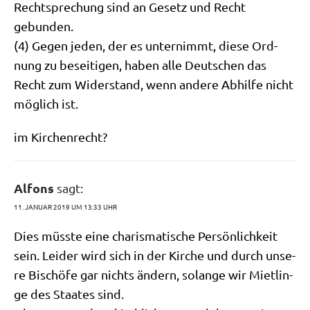
Recht­spre­chung sind an Gesetz und Recht
gebunden.
(4) Gegen jeden, der es unter­nimmt, die­se Ord­
nung zu besei­ti­gen, haben alle Deut­schen das
Recht zum Wider­stand, wenn ande­re Abhil­fe nicht
mög­lich ist.
im Kir­chen­recht?
Alfons
sagt:
11. JANUAR 2019 UM 13:33 UHR
Dies müss­te eine cha­ris­ma­ti­sche Per­sön­lich­keit
sein. Lei­der wird sich in der Kir­che und durch unse­
re Bischö­fe gar nichts ändern, solan­ge wir Miet­lin­
ge des Staa­tes sind.