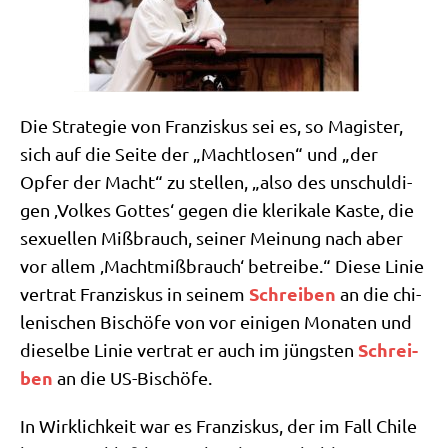
Die Stra­te­gie von Fran­zis­kus sei es, so Magi­ster,
sich auf die Sei­te der „Macht­lo­sen“ und „der
Opfer der Macht“ zu stel­len, „also des unschul­di­
gen ‚Vol­kes Got­tes‘ gegen die kle­ri­ka­le Kaste, die
sexu­el­len Miß­brauch, sei­ner Mei­nung nach aber
vor allem ‚Macht­miß­brauch‘ betrei­be.“ Die­se Linie
Schrei­ben
ver­trat Fran­zis­kus in sei­nem
an die chi­
le­ni­schen Bischö­fe von vor eini­gen Mona­ten und
Schrei­
die­sel­be Linie ver­trat er auch im jüng­sten
ben
an die US-Bischöfe.
In Wirk­lich­keit war es Fran­zis­kus, der im Fall Chi­le