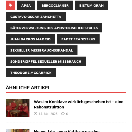
APSA
BERGOGLIANER
BISTUM ORAN
GUSTAVO OSCAR ZANCHETTA
GÜTERVERWALTUNG DES APOSTOLISCHEN STUHLS
JUAN BARROS MADRID
PAPST FRANZISKUS
SEXUELLER MISSBRAUCHSSKANDAL
SONDERGIPFEL SEXUELLER MISSBRAUCH
THEODORE MCCARRICK
ÄHNLICHE ARTIKEL
Was im Konklave wirklich geschehen ist – eine
Rekonstruktion
15. Mai 2025
6
Neues Jahr, neue Vatikansprecher