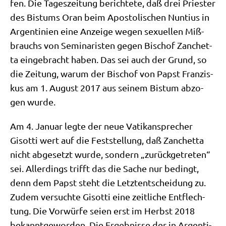
fen. Die Tages­zei­tung berich­te­te, daß drei Prie­ster
des Bis­tums Oran beim Apo­sto­li­schen Nun­ti­us in
Argen­ti­ni­en eine Anzei­ge wegen sexu­el­len Miß­
brauchs von Semi­na­ri­sten gegen Bischof Zan­chet­
ta ein­ge­bracht haben. Das sei auch der Grund, so
die Zei­tung, war­um der Bischof von Papst Fran­zis­
kus am 1. August 2017 aus sei­nem Bis­tum abzo­
gen wurde.
Am 4. Janu­ar leg­te der neue Vati­kan­spre­cher
Gisot­ti wert auf die Fest­stel­lung, daß Zan­chet­ta
nicht abge­setzt wur­de, son­dern „zurück­ge­tre­ten“
sei. Aller­dings trifft das die Sache nur bedingt,
denn dem Papst steht die Letzt­ent­schei­dung zu.
Zudem ver­such­te Gisot­ti eine zeit­li­che Ent­flech­
tung. Die Vor­wür­fe sei­en erst im Herbst 2018
bekannt­ge­wor­den. Die Ergeb­nis­se der in Argen­ti­