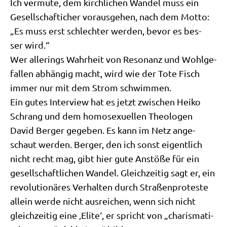
Ich ver­mu­te, dem kirch­li­chen Wan­del muss ein
Gesell­schaf­ti­cher vor­aus­ge­hen, nach dem Mot­to:
„Es muss erst schlech­ter wer­den, bevor es bes­
ser wird.“
Wer aller­ings Wahr­heit von Reso­nanz und Wohl­ge­
fal­len abhän­gig macht, wird wie der Tote Fisch
immer nur mit dem Strom schwimmen.
Ein gutes Inter­view hat es jetzt zwi­schen Hei­ko
Schrang und dem homo­se­xu­el­len Theo­lo­gen
David Ber­ger gege­ben. Es kann im Netz ange­
schaut wer­den. Ber­ger, den ich sonst eigent­lich
nicht recht mag, gibt hier gute Anstö­ße für ein
gesell­schaft­li­chen Wan­del. Gleich­zei­tig sagt er, ein
revo­lu­tio­nä­res Ver­hal­ten durch Stra­ßen­pro­te­ste
allein wer­de nicht aus­rei­chen, wenn sich nicht
gleich­zei­tig eine ‚Eli­te‘, er spricht von „cha­ris­ma­ti­