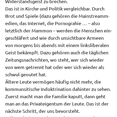
Wider­stands­geist zu brechen.
Das ist in Kir­che und Poli­tik ver­gleich­bar. Durch
Brot und Spie­le (dazu gehö­ren die Main­stream­m­
e­di­en, das Inter­net, die Por­nog­ra­hie … – also
letzt­lich der Mam­mon – wer­den die Men­schen ein­
ge­schlä­fert und wie durch unsicht­ba­re Armeen
von mor­gens bis abends mit einem links­li­be­ra­len
Geist bekämpft. Dazu gehö­ren auch die täg­li­chen
Zei­tungs­nach­rich­ten, wo steht, wer sich wie­der
von wem getrennt hat oder wer sich wie­der als
schwul geoutet hat.
Älte­re Leu­te ver­mö­gen häu­fig nicht mehr, die
kom­m­un­si­ti­sche Indok­tri­na­ti­on dahin­ter zu sehen.
Zuerst macht man die Fami­lie kaputt, dann geht
man an das Pri­vat­ei­gen­tum der Leu­te. Das ist der
näch­ste Schritt, der uns bevorsteht.