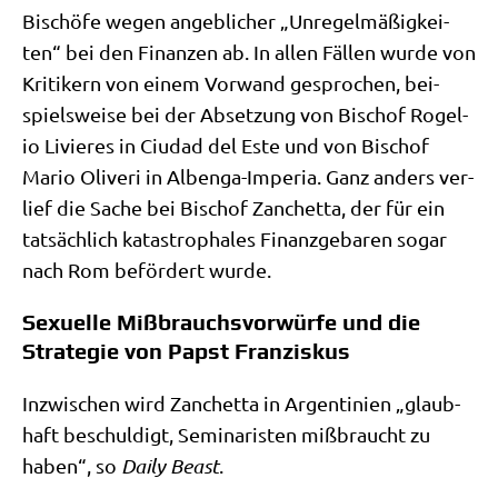
Bischö­fe wegen angeb­li­cher „Unre­gel­mä­ßig­kei­
ten“ bei den Finan­zen ab. In allen Fäl­len wur­de von
Kri­ti­kern von einem Vor­wand gespro­chen, bei­
spiels­wei­se bei der Abset­zung von Bischof Roge­l­
io Livi­e­res in Ciu­dad del Este und von Bischof
Mario Oli­veri in Alben­ga-Impe­ria. Ganz anders ver­
lief die Sache bei Bischof Zan­chet­ta, der für ein
tat­säch­lich kata­stro­pha­les Finanz­ge­ba­ren sogar
nach Rom beför­dert wurde.
Sexuelle Mißbrauchsvorwürfe und die
Strategie von Papst Franziskus
Inzwi­schen wird Zan­chet­ta in Argen­ti­ni­en „glaub­
haft beschul­digt, Semi­na­ri­sten miß­braucht zu
haben“, so
Dai­ly Beast
.