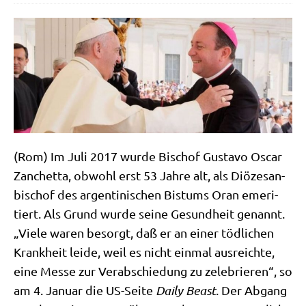
(Rom) Im Juli 2017 wur­de Bischof Gustavo Oscar
Zan­chet­ta, obwohl erst 53 Jah­re alt, als Diö­ze­san­
bi­schof des argen­ti­ni­schen Bis­tums Oran eme­ri­
tiert. Als Grund wur­de sei­ne Gesund­heit genannt.
„Vie­le waren besorgt, daß er an einer töd­li­chen
Krank­heit lei­de, weil es nicht ein­mal aus­reich­te,
eine Mes­se zur Ver­ab­schie­dung zu zele­brie­ren“, so
am 4. Janu­ar die US-Sei­te
Dai­ly Beast
. Der Abgang