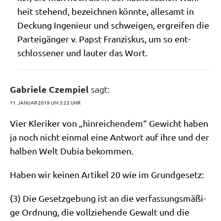
heit ste­hend, bezeich­nen könn­te, alle­samt in
Deckung Inge­nieur und schwei­gen, ergrei­fen die
Par­tei­gän­ger v. Papst Fran­zis­kus, um so ent­
schlos­se­ner und lau­ter das Wort.
Gabriele Czempiel
sagt:
11. JANUAR 2019 UM 3:23 UHR
Vier Kle­ri­ker von „hin­rei­chen­dem“ Gewicht haben
ja noch nicht ein­mal eine Ant­wort auf ihre und der
hal­ben Welt Dubia bekommen.
Haben wir kei­nen Arti­kel 20 wie im Grundgesetz:
(3) Die Gesetz­ge­bung ist an die ver­fas­sungs­mä­ßi­
ge Ord­nung, die voll­zie­hen­de Gewalt und die