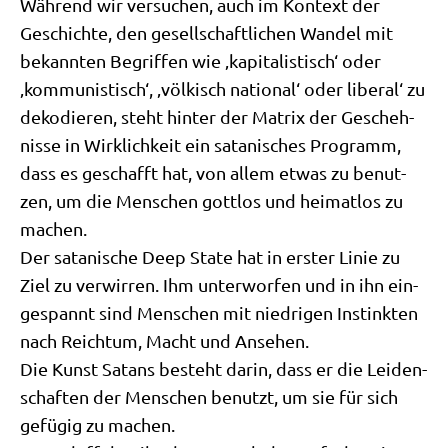
Wäh­rend wir ver­su­chen, auch im Kon­text der
Geschich­te, den gesell­schaft­li­chen Wan­del mit
bekann­ten Begrif­fen wie ‚kapi­ta­li­stisch‘ oder
‚kom­mu­ni­stisch‘, ‚völ­kisch natio­nal‘ oder libe­ral‘ zu
deko­die­ren, steht hin­ter der Matrix der Gescheh­
nis­se in Wirk­lich­keit ein sata­ni­sches Pro­gramm,
dass es geschafft hat, von allem etwas zu benut­
zen, um die Men­schen gott­los und hei­mat­los zu
machen.
Der sata­ni­sche Deep Sta­te hat in erster Linie zu
Ziel zu ver­wir­ren. Ihm unter­wor­fen und in ihn ein­
ge­spannt sind Men­schen mit nied­ri­gen Instink­ten
nach Reich­tum, Macht und Ansehen.
Die Kunst Satans besteht dar­in, dass er die Lei­den­
schaf­ten der Men­schen benutzt, um sie für sich
gefü­gig zu machen.