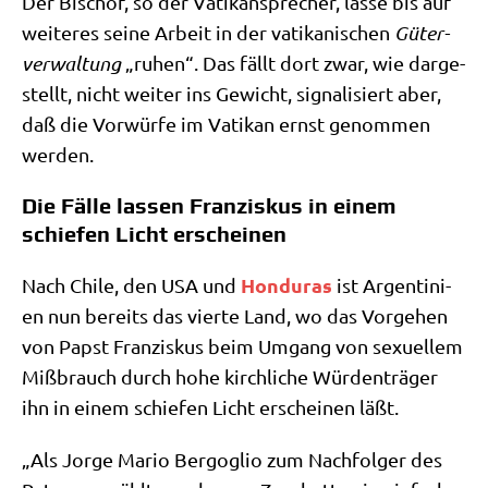
Der Bischof, so der Vati­kan­spre­cher, las­se bis auf
wei­te­res sei­ne Arbeit in der vati­ka­ni­schen
Güter­
ver­wal­tung
„ruhen“. Das fällt dort zwar, wie dar­ge­
stellt, nicht wei­ter ins Gewicht, signa­li­siert aber,
daß die Vor­wür­fe im Vati­kan ernst genom­men
werden.
Die Fälle lassen Franziskus in einem
schiefen Licht erscheinen
Hon­du­ras
Nach Chi­le, den USA und
ist Argen­ti­ni­
en nun bereits das vier­te Land, wo das Vor­ge­hen
von Papst Fran­zis­kus beim Umgang von sexu­el­lem
Miß­brauch durch hohe kirch­li­che Wür­den­trä­ger
ihn in einem schie­fen Licht erschei­nen läßt.
„Als Jor­ge Mario Berg­o­glio zum Nach­fol­ger des