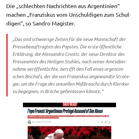
Die „schlech­ten Nach­rich­ten aus Argen­ti­ni­en“
machen „Fran­zis­kus vom Unschul­di­gen zum Schul­
di­gen“, so San­dro Magister.
„Das sind schwie­ri­ge Zei­ten für die neue Mann­schaft der
Pres­se­be­auf­trag­ten des Pap­stes. Die erste öffent­li­che
Erklä­rung, die Ales­san­dro Gisot­ti, der neue Direk­tor des
Pres­se­am­tes des Hei­li­gen Stuh­les, nach sei­ner Amts­über­
nah­me ver­öf­fent­lich­te, betrifft den Fall eines argen­ti­ni­
schen Bischofs, der die von Fran­zis­kus ange­wand­te Stra­te­
gie, um die Fra­ge des sexu­el­len Miß­brauchs durch Kle­ri­ker
zu begeg­nen, in Brü­che gehen­las­sen könnte.“