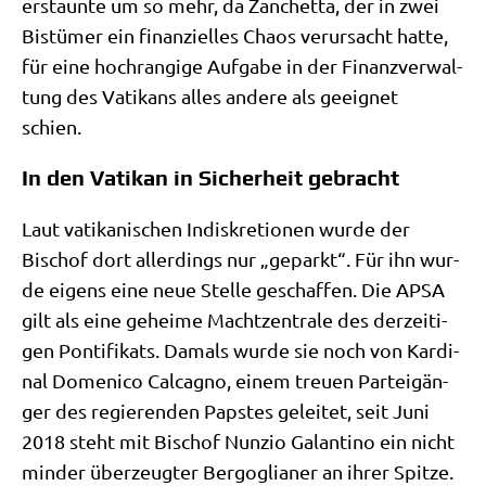
erstaun­te um so mehr, da Zan­chet­ta, der in zwei
Bis­tü­mer ein finan­zi­el­les Cha­os ver­ur­sacht hat­te,
für eine hoch­ran­gi­ge Auf­ga­be in der Finanz­ver­wal­
tung des Vati­kans alles ande­re als geeig­net
schien.
In den Vatikan in Sicherheit gebracht
Laut vati­ka­ni­schen Indis­kre­tio­nen wur­de der
Bischof dort aller­dings nur „geparkt“. Für ihn wur­
de eigens eine neue Stel­le geschaf­fen. Die APSA
gilt als eine gehei­me Macht­zen­tra­le des der­zei­ti­
gen Pon­ti­fi­kats. Damals wur­de sie noch von Kar­di­
nal Dome­ni­co Cal­ca­g­no, einem treu­en Par­tei­gän­
ger des regie­ren­den Pap­stes gelei­tet, seit Juni
2018 steht mit Bischof Nun­zio Galan­ti­no ein nicht
min­der über­zeug­ter Berg­o­glia­ner an ihrer Spit­ze.