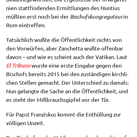
ni­en statt­fin­den­den Ermitt­lun­gen des Nun­ti­us
müß­ten erst noch bei der
Bischofs­kon­gre­ga­ti­on
in
Rom eintreffen.
Tat­säch­lich wuß­te die Öffent­lich­keit nichts von
den Vor­wür­fen, aber Zan­chet­ta wuß­te offen­bar
davon – und wie es scheint auch der Vati­kan. Laut
El Tri­bu­no
wur­de eine erste Ein­ga­be gegen den
Bischofs bereits 2015 bei den zustän­di­gen kirch­li­
chen Stel­len gemacht. Der Unter­schied zu damals:
Nun gelang­te die Sache an die Öffent­lich­keit, und
es steht der Miß­brauchs­gip­fel vor der Tür.
Für Papst Fran­zis­kus kommt die Ent­hül­lung zur
völ­li­gen Unzeit.