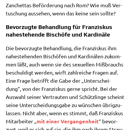
Zan­chet­tas Beför­de­rung nach Rom? Wie muß Ver­
tu­schung aus­se­hen, wenn das kei­ne sein sollte?
Bevorzugte Behandlung für Franziskus
nahestehende Bischöfe und Kardinäle
Die bevor­zug­te Behand­lung, die Fran­zis­kus ihm
nahe­ste­hen­den Bischö­fen und Kar­di­nä­len zukom­
men läßt, auch wenn sie des sexu­el­len Miß­brauchs
beschul­digt wer­den, wirft zahl­rei­che Fra­gen auf.
Eine Fra­ge betrifft die Gabe der „Unter­schei­
dung“, von der Fran­zis­kus ger­ne spricht. Bei der
Aus­wahl sei­ner Ver­trau­ten und Schütz­lin­ge scheint
sei­ne Unter­schei­dungs­ga­be zu wün­schen übrig­zu­
las­sen. Nicht aber, wenn es stimmt, daß Fran­zis­kus
mit einer Ver­gan­gen­heit
Mit­ar­bei­ter „
“ bevor­
zugt, weil er sich auf sie, die ihm nach ihrem Strau­