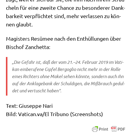
cheln für eine zwei­te Chan­ce zu beson­de­rer Dank­
bar­keit ver­pflich­tet sind, mehr ver­las­sen zu kön­
nen glaubt.
Magi­sters Resü­mee nach den Ent­hül­lun­gen über
Bischof Zanchetta:
„Die Gefahr ist, daß der vom 21.–24. Febru­ar 2019 im Vati­
kan ein­be­ru­fe­ne Gip­fel Berg­o­glio nicht mehr in der Rol­le
eines Rich­ters ohne Makel sehen könn­te, son­dern auch ihn
auf der Ankla­ge­bank der Schul­di­gen, die Miß­brauch gedul­
det und ver­tuscht haben“.
Text: Giu­sep­pe Nari
Bild: Vati​can​.va/El Tri­bu­no (Screen­shots)