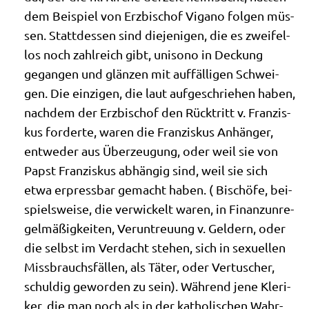
dem Bei­spiel von Erz­bi­schof Vig­a­no fol­gen müs­
sen. Statt­des­sen sind die­je­ni­gen, die es zwei­fel­
los noch zahl­reich gibt, uni­so­no in Deckung
gegan­gen und glän­zen mit auf­fäl­li­gen Schwei­
gen. Die ein­zi­gen, die laut auf­ge­schrie­hen haben,
nach­dem der Erz­bi­schof den Rück­tritt v. Fran­zis­
kus for­der­te, waren die Fran­zis­kus Anhän­ger,
ent­we­der aus Über­zeu­gung, oder weil sie von
Papst Fran­zis­kus abhän­gig sind, weil sie sich
etwa erpress­bar gemacht haben. ( Bischö­fe, bei­
spiels­wei­se, die ver­wickelt waren, in Finanz­un­re­
gel­mä­ßig­kei­ten, Ver­un­treu­ung v. Gel­dern, oder
die selbst im Ver­dacht ste­hen, sich in sexu­el­len
Miss­brauchs­fäl­len, als Täter, oder Ver­tu­scher,
schul­dig gewor­den zu sein). Wäh­rend jene Kle­ri­
ker, die man noch als in der katho­li­schen Wahr­