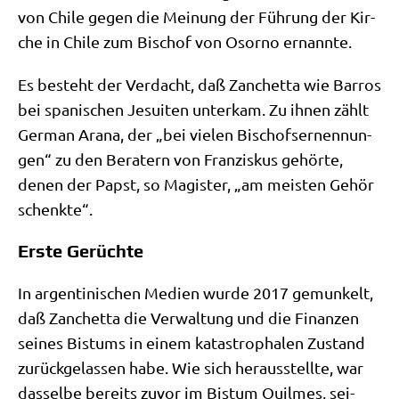
von Chi­le gegen die Mei­nung der Füh­rung der Kir­
che in Chi­le zum Bischof von Osor­no ernannte.
Es besteht der Ver­dacht, daß Zan­chet­ta wie Bar­ros
bei spa­ni­schen Jesui­ten unter­kam. Zu ihnen zählt
Ger­man Ara­na, der „bei vie­len Bischofs­er­nen­nun­
gen“ zu den Bera­tern von Fran­zis­kus gehör­te,
denen der Papst, so Magi­ster, „am mei­sten Gehör
schenkte“.
Erste Gerüchte
In argen­ti­ni­schen Medi­en wur­de 2017 gemun­kelt,
daß Zan­chet­ta die Ver­wal­tung und die Finan­zen
sei­nes Bis­tums in einem kata­stro­pha­len Zustand
zurück­ge­las­sen habe. Wie sich her­aus­stell­te, war
das­sel­be bereits zuvor im Bis­tum Quil­mes, sei­