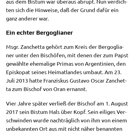
aus dem Bis­tum war über­aus abrupt. Nun ver­dich­
ten sich die Hin­wei­se, daß der Grund dafür ein
ganz ande­rer war.
Ein echter Bergoglianer
Msgr. Zan­chet­ta gehört zum Kreis der Berg­o­glia­
ner unter den Bischö­fen, mit denen der zum Papst
gewähl­te ehe­ma­li­ge Pri­mas von Argen­ti­ni­en, den
Epi­sko­pat sei­nes Hei­mat­lan­des umbaut. Am 23.
Juli 2013 hat­te Fran­zis­kus Gustavo Oscar Zan­chet­
ta zum Bischof von Oran ernannt.
Vier Jah­re spä­ter ver­ließ der Bischof am 1. August
2017 sein Bis­tum Hals über Kopf. Sein eili­ges Ver­
schwin­den wur­de nach­träg­lich von ihm von einem
unbe­kann­ten Ort aus mit nicht näher benann­ten