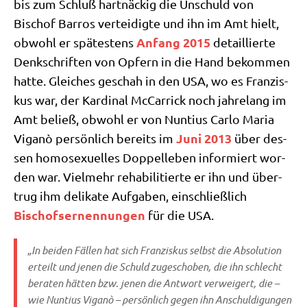
bis zum Schluß hart­näckig die Unschuld von
Bischof Bar­ros ver­tei­dig­te und ihn im Amt hielt,
Anfang 2015
obwohl er spä­te­stens
detail­lier­te
Denk­schrif­ten von Opfern in die Hand bekom­men
hat­te. Glei­ches geschah in den USA, wo es Fran­zis­
kus war, der Kar­di­nal McCar­ri­ck noch jah­re­lang im
Amt beließ, obwohl er von Nun­ti­us Car­lo Maria
Juni 2013
Viganò per­sön­lich bereits im
über des­
sen homo­se­xu­el­les Dop­pel­le­ben infor­miert wor­
den war. Viel­mehr reha­bi­li­tier­te er ihn und über­
trug ihm deli­ka­te Auf­ga­ben, ein­schließ­lich
Bischofs­er­nen­nun­gen
für die USA.
„In bei­den Fäl­len hat sich Fran­zis­kus selbst die Abso­lu­ti­on
erteilt und jenen die Schuld zuge­scho­ben, die ihn schlecht
bera­ten hät­ten bzw. jenen die Ant­wort ver­wei­gert, die –
wie Nun­ti­us Viganò – per­sön­lich gegen ihn Anschul­di­gun­gen