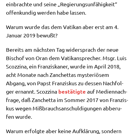
ein­brach­te und sei­ne „Regie­rungs­un­fä­hig­keit“
offen­kun­dig wer­den habe lassen.
War­um wur­de das dem Vati­kan aber erst am 4.
Janu­ar 2019 bewußt?
Bereits am näch­sten Tag wider­sprach der neue
Bischof von Oran dem Vati­kan­spre­cher. Msgr. Luis
Scoz­zina, ein Fran­zis­ka­ner, wur­de im April 2018,
acht Mona­te nach Zan­chet­tas myste­riö­sem
Abgang, von Papst Fran­zis­kus zu des­sen Nach­fol­
bestä­tig­te
ger ernannt. Scoz­zina
auf Medi­en­nach­
fra­ge, daß Zan­chet­ta im Som­mer 2017 von Fran­zis­
kus wegen Miß­brauchs­an­schul­di­gun­gen abbe­ru­
fen wurde.
War­um erfolg­te aber kei­ne Auf­klä­rung, son­dern