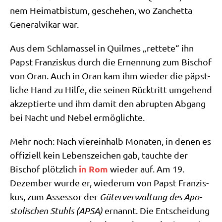
nem Hei­mat­bis­tum, gesche­hen, wo Zan­chet­ta
Gene­ral­vi­kar war.
Aus dem Schla­mas­sel in Quil­mes „ret­te­te“ ihn
Papst Fran­zis­kus durch die Ernen­nung zum Bischof
von Oran. Auch in Oran kam ihm wie­der die päpst­
li­che Hand zu Hil­fe, die sei­nen Rück­tritt umge­hend
akzep­tier­te und ihm damit den abrup­ten Abgang
bei Nacht und Nebel ermöglichte.
Mehr noch: Nach vier­ein­halb Mona­ten, in denen es
offi­zi­ell kein Lebens­zei­chen gab, tauch­te der
in Rom
Bischof plötz­lich
wie­der auf. Am 19.
Dezem­ber wur­de er, wie­der­um von Papst Fran­zis­
kus, zum Asses­sor der
Güter­ver­wal­tung des Apo­
sto­li­schen Stuhls (APSA)
ernannt. Die Ent­schei­dung