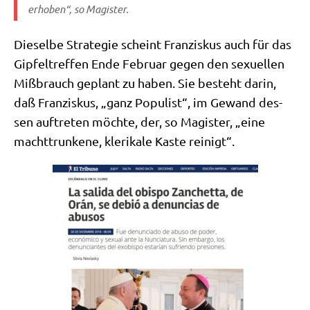
erho­ben“, so Magister.
Die­sel­be Stra­te­gie scheint Fran­zis­kus auch für das
Gip­fel­tref­fen Ende Febru­ar gegen den sexu­el­len
Miß­brauch geplant zu haben. Sie besteht dar­in,
daß Fran­zis­kus, „ganz Popu­list“, im Gewand des­
sen auf­tre­ten möch­te, der, so Magi­ster, „eine
macht­trun­ke­ne, kle­ri­ka­le Kaste reinigt“.