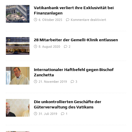
Vatikanbank verliert ihre Exklusivität bei
Finanzanlagen
6. Oktober 2025
Kommentare deaktiviert
28 Mitarbeiter der Gemelli-Klinik entlassen
8. August 2020
2
Internationaler Haftbefehl gegen Bischof
Zanchetta
21. November 2019
3
Die unkontrollierten Geschäfte der
Güterverwaltung des Vatikans
31. Juli 2019
1