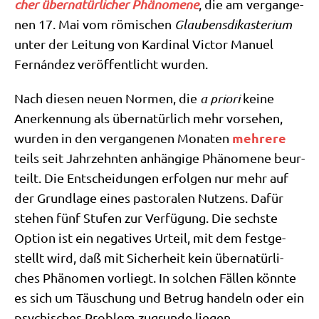
cher über­na­tür­li­cher Phä­no­me­ne
, die am ver­gan­ge­
nen 17. Mai vom römi­schen
Glau­bens­dik­aste­ri­um
unter der Lei­tung von Kar­di­nal Vic­tor Manu­el
Fernán­dez ver­öf­fent­licht wurden.
Nach die­sen neu­en Nor­men, die
a prio­ri
kei­ne
Aner­ken­nung als über­na­tür­lich mehr vor­se­hen,
meh­re­re
wur­den in den ver­gan­ge­nen Mona­ten
teils seit Jahr­zehn­ten anhän­gi­ge Phä­no­me­ne beur­
teilt. Die Ent­schei­dun­gen erfol­gen nur mehr auf
der Grund­la­ge eines pasto­ra­len Nut­zens. Dafür
ste­hen fünf Stu­fen zur Ver­fü­gung. Die sech­ste
Opti­on ist ein nega­ti­ves Urteil, mit dem fest­ge­
stellt wird, daß mit Sicher­heit kein über­na­tür­li­
ches Phä­no­men vor­liegt. In sol­chen Fäl­len könn­te
es sich um Täu­schung und Betrug han­deln oder ein
psy­chi­sches Pro­blem zugrun­de liegen.