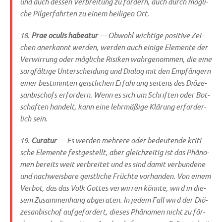
und auch des­sen Ver­brei­tung zu för­dern, auch durch mög­li­
che Pil­ger­fahr­ten zu einem hei­li­gen Ort.
18.
Prae ocu­lis habea­tur
— Obwohl wich­ti­ge posi­ti­ve Zei­
chen aner­kannt wer­den, wer­den auch eini­ge Ele­men­te der
Ver­wir­rung oder mög­li­che Risi­ken wahr­ge­nom­men, die eine
sorg­fäl­ti­ge Unter­schei­dung und Dia­log mit den Emp­fän­gern
einer bestimm­ten geist­li­chen Erfah­rung sei­tens des Diö­ze­
san­bi­schofs erfor­dern. Wenn es sich um Schrif­ten oder Bot­
schaf­ten han­delt, kann eine lehr­mä­ßi­ge Klä­rung erfor­der­
lich sein.
19.
Cura­tur
— Es wer­den meh­re­re oder bedeu­ten­de kri­ti­
sche Ele­men­te fest­ge­stellt, aber gleich­zei­tig ist das Phä­no­
men bereits weit ver­brei­tet und es sind damit ver­bun­de­ne
und nach­weis­ba­re geist­li­che Früch­te vor­han­den. Von einem
Ver­bot, das das Volk Got­tes ver­wir­ren könn­te, wird in die­
sem Zusam­men­hang abge­ra­ten. In jedem Fall wird der Diö­
ze­san­bi­schof auf­ge­for­dert, die­ses Phä­no­men nicht zu för­