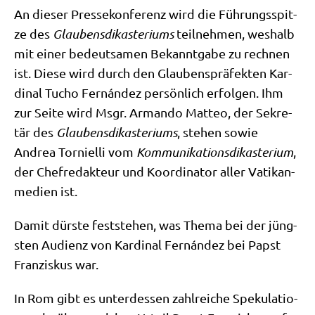
An die­ser Pres­se­kon­fe­renz wird die Füh­rungs­spit­
ze des
Glau­bens­dik­aste­ri­ums
teil­neh­men, wes­halb
mit einer bedeut­sa­men Bekannt­ga­be zu rech­nen
ist. Die­se wird durch den Glau­bens­prä­fek­ten Kar­
di­nal Tucho Fernán­dez per­sön­lich erfol­gen. Ihm
zur Sei­te wird Msgr. Arman­do Matteo, der Sekre­
tär des
Glau­bens­dik­aste­ri­ums
, ste­hen sowie
Andrea Tor­ni­el­li vom
Kom­mu­ni­ka­ti­ons­dik­aste­ri­um
,
der Chef­re­dak­teur und Koor­di­na­tor aller Vati­kan­
me­di­en ist.
Damit dür­ste fest­ste­hen, was The­ma bei der jüng­
sten Audi­enz von Kar­di­nal Fernán­dez bei Papst
Fran­zis­kus war.
In Rom gibt es unter­des­sen zahl­rei­che Spe­ku­la­tio­