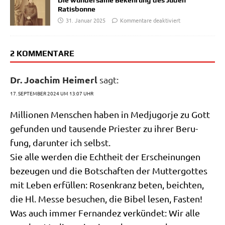
Die wundersame Bekehrung des Juden
Ratisbonne
31. Januar 2025
Kommentare deaktiviert
2 KOMMENTARE
Dr. Joachim Heimerl
sagt:
17. SEPTEMBER 2024 UM 13:07 UHR
Mil­lio­nen Men­schen haben in Med­jug­or­je zu Gott
gefun­den und tau­sen­de Prie­ster zu ihrer Beru­
fung, dar­un­ter ich selbst.
Sie alle wer­den die Echt­heit der Erschei­nun­gen
bezeu­gen und die Bot­schaf­ten der Mut­ter­got­tes
mit Leben erfül­len: Rosen­kranz beten, beich­ten,
die Hl. Mes­se besu­chen, die Bibel lesen, Fasten!
Was auch immer Fer­nan­dez ver­kün­det: Wir alle