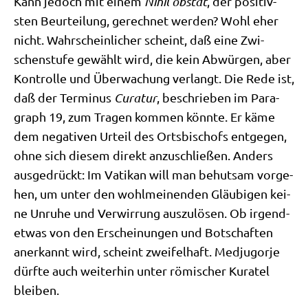
Kann jedoch mit einem
Nihil obstat
, der posi­tiv­
sten Beur­tei­lung, gerech­net wer­den? Wohl eher
nicht. Wahr­schein­li­cher scheint, daß eine Zwi­
schen­stu­fe gewählt wird, die kein Abwür­gen, aber
Kon­trol­le und Über­wa­chung ver­langt. Die Rede ist,
daß der Ter­mi­nus
Cura­tur
, beschrie­ben im Para­
graph 19, zum Tra­gen kom­men könn­te. Er käme
dem nega­ti­ven Urteil des Orts­bi­schofs ent­ge­gen,
ohne sich die­sem direkt anzu­schlie­ßen. Anders
aus­ge­drückt: Im Vati­kan will man behut­sam vor­ge­
hen, um unter den wohl­mei­nen­den Gläu­bi­gen kei­
ne Unru­he und Ver­wir­rung aus­zu­lö­sen. Ob irgend­
et­was von den Erschei­nun­gen und Bot­schaf­ten
aner­kannt wird, scheint zwei­fel­haft. Med­jug­or­je
dürf­te auch wei­ter­hin unter römi­scher Kura­tel
bleiben.