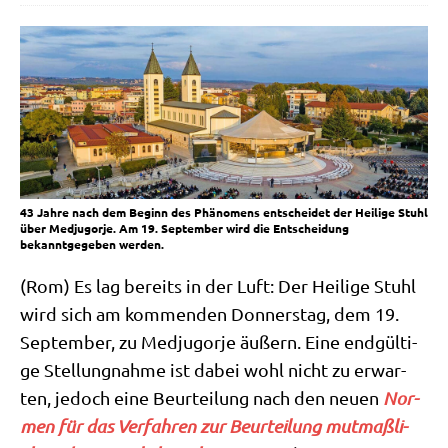
43 Jahre nach dem Beginn des Phänomens entscheidet der Heilige Stuhl
über Medjugorje. Am 19. September wird die Entscheidung
bekanntgegeben werden.
(Rom) Es lag bereits in der Luft: Der Hei­li­ge Stuhl
wird sich am kom­men­den Don­ners­tag, dem 19.
Sep­tem­ber, zu Med­jug­or­je äußern. Eine end­gül­ti­
ge Stel­lung­nah­me ist dabei wohl nicht zu erwar­
ten, jedoch eine Beur­tei­lung nach den neu­en
Nor­
men für das Ver­fah­ren zur Beur­tei­lung mut­maß­li­