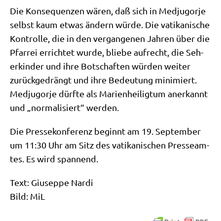
Die Kon­se­quen­zen wären, daß sich in Med­jug­or­je
selbst kaum etwas ändern wür­de. Die vati­ka­ni­sche
Kon­trol­le, die in den ver­gan­ge­nen Jah­ren über die
Pfar­rei errich­tet wur­de, blie­be auf­recht, die Seh­
erkin­der und ihre Bot­schaf­ten wür­den wei­ter
zurück­ge­drängt und ihre Bedeu­tung mini­miert.
Med­jug­or­je dürf­te als Mari­en­hei­lig­tum aner­kannt
und „nor­ma­li­siert“ werden.
Die Pres­se­kon­fe­renz beginnt am 19. Sep­tem­ber
um 11:30 Uhr am Sitz des vati­ka­ni­schen Pres­se­am­
tes. Es wird spannend.
Text: Giu­sep­pe Nar­di
Bild: MiL