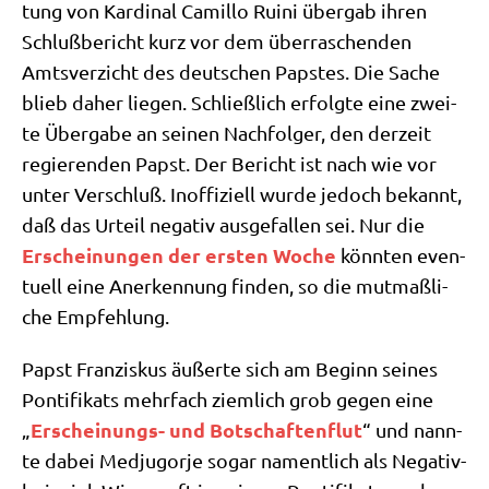
tung von Kar­di­nal Camil­lo Rui­ni über­gab ihren
Schluß­be­richt kurz vor dem über­ra­schen­den
Amts­ver­zicht des deut­schen Pap­stes. Die Sache
blieb daher lie­gen. Schließ­lich erfolg­te eine zwei­
te Über­ga­be an sei­nen Nach­fol­ger, den der­zeit
regie­ren­den Papst. Der Bericht ist nach wie vor
unter Ver­schluß. Inof­fi­zi­ell wur­de jedoch bekannt,
daß das Urteil nega­tiv aus­ge­fal­len sei. Nur die
Erschei­nun­gen der ersten Woche
könn­ten even­
tu­ell eine Aner­ken­nung fin­den, so die mut­maß­li­
che Empfehlung.
Papst Fran­zis­kus äußer­te sich am Beginn sei­nes
Pon­ti­fi­kats mehr­fach ziem­lich grob gegen eine
Erschei­nungs- und Bot­schaf­ten­flut
„
“ und nann­
te dabei Med­jug­or­je sogar nament­lich als Nega­tiv­