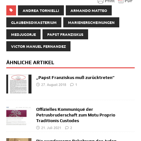
ANDREA TORNIELLI
ARMANDO MATTEO
GLAUBENSDIKASTERIUM
MARIENERSCHEINUNGEN
MEDJUGORJE
PAPST FRANZISKUS
VICTOR MANUEL FERNANDEZ
ÄHNLICHE ARTIKEL
„Papst Franziskus muß zurücktreten“
27. August 2018
1
Offizielles Kommuniqué der
Petrusbruderschaft zum Motu Proprio
Traditionis Custodes
21. Juli 2021
2