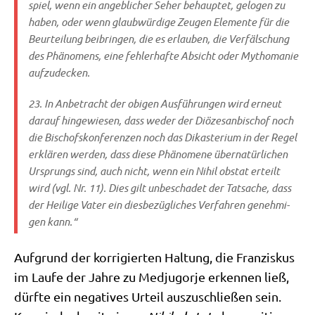
spiel, wenn ein angeb­li­cher Seher behaup­tet, gelo­gen zu
haben, oder wenn glaub­wür­di­ge Zeu­gen Ele­men­te für die
Beur­tei­lung bei­brin­gen, die es erlau­ben, die Ver­fäl­schung
des Phä­no­mens, eine feh­ler­haf­te Absicht oder Mytho­ma­nie
aufzudecken.
23. In Anbe­tracht der obi­gen Aus­füh­run­gen wird erneut
dar­auf hin­ge­wie­sen, dass weder der Diö­ze­san­bi­schof noch
die Bischofs­kon­fe­ren­zen noch das Dik­aste­ri­um in der Regel
erklä­ren wer­den, dass die­se Phä­no­me­ne über­na­tür­li­chen
Ursprungs sind, auch nicht, wenn ein
Nihil obstat
erteilt
wird (vgl. Nr. 11). Dies gilt unbe­scha­det der Tat­sa­che, dass
der Hei­li­ge Vater ein dies­be­züg­li­ches Ver­fah­ren geneh­mi­
gen kann.“
Auf­grund der kor­ri­gier­ten Hal­tung, die Fran­zis­kus
im Lau­fe der Jah­re zu Med­jug­or­je erken­nen ließ,
dürf­te ein nega­ti­ves Urteil aus­zu­schlie­ßen sein.