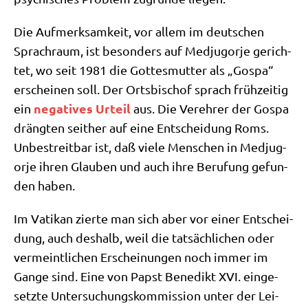
Die Auf­merk­sam­keit, vor allem im deut­schen
Sprach­raum, ist beson­ders auf Med­jug­or­je gerich­
tet, wo seit 1981 die Got­tes­mut­ter als „Gos­pa“
erschei­nen soll. Der Orts­bi­schof sprach früh­zei­tig
nega­ti­ves Urteil
ein
aus. Die Ver­eh­rer der Gos­pa
dräng­ten seit­her auf eine Ent­schei­dung Roms.
Unbe­streit­bar ist, daß vie­le Men­schen in Med­jug­
or­je ihren Glau­ben und auch ihre Beru­fung gefun­
den haben.
Im Vati­kan zier­te man sich aber vor einer Ent­schei­
dung, auch des­halb, weil die tat­säch­li­chen oder
ver­meint­li­chen Erschei­nun­gen noch immer im
Gan­ge sind. Eine von Papst Bene­dikt XVI. ein­ge­
setz­te Unter­su­chungs­kom­mis­si­on unter der Lei­