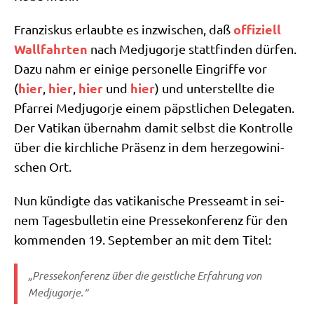
offi­zi­ell
Fran­zis­kus erlaub­te es inzwi­schen, daß
Wall­fahr­ten
nach Med­jug­or­je statt­fin­den dür­fen.
Dazu nahm er eini­ge per­so­nel­le Ein­grif­fe vor
hier
hier
hier
hier
(
,
,
und
) und unter­stell­te die
Pfar­rei Med­jug­or­je einem päpst­li­chen Dele­ga­ten.
Der Vati­kan über­nahm damit selbst die Kon­trol­le
über die kirch­li­che Prä­senz in dem her­ze­go­wi­ni­
schen Ort.
Nun kün­dig­te das vati­ka­ni­sche Pres­se­amt in sei­
nem Tages­bul­le­tin eine Pres­se­kon­fe­renz für den
kom­men­den 19. Sep­tem­ber an mit dem Titel:
„Pres­se­kon­fe­renz über die geist­li­che Erfah­rung von
Medjugorje.“