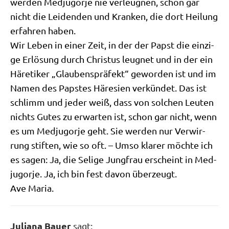
wer­den Med­jug­or­je nie ver­leug­nen, schon gar
nicht die Lei­den­den und Kran­ken, die dort Hei­lung
erfah­ren haben.
Wir Leben in einer Zeit, in der der Papst die ein­zi­
ge Erlö­sung durch Chri­stus leug­net und in der ein
Häre­ti­ker „Glau­bens­prä­fekt“ gewor­den ist und im
Namen des Pap­stes Häre­si­en ver­kün­det. Das ist
schlimm und jeder weiß, dass von sol­chen Leu­ten
nichts Gutes zu erwar­ten ist, schon gar nicht, wenn
es um Med­jug­or­je geht. Sie wer­den nur Ver­wir­
rung stif­ten, wie so oft. – Umso kla­rer möch­te ich
es sagen: Ja, die Seli­ge Jung­frau erscheint in Med­
jug­or­je. Ja, ich bin fest davon über­zeugt.
Ave Maria.
Juliana Bauer
sagt: