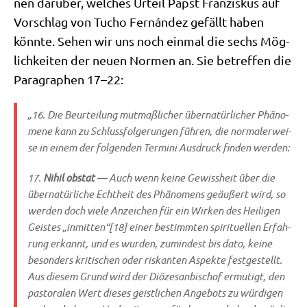
nen dar­über, wel­ches Urteil Papst Fran­zis­kus auf
Vor­schlag von Tucho Fernán­dez gefällt haben
könn­te. Sehen wir uns noch ein­mal die sechs Mög­
lich­kei­ten der neu­en Nor­men an. Sie betref­fen die
Para­gra­phen 17–22:
„16. Die Beur­tei­lung mut­maß­li­cher über­na­tür­li­cher Phä­no­
me­ne kann zu Schluss­fol­ge­run­gen füh­ren, die nor­ma­ler­wei­
se in einem der fol­gen­den Ter­mi­ni Aus­druck fin­den werden:
17.
Nihil obstat
— Auch wenn kei­ne Gewiss­heit über die
über­na­tür­li­che Echt­heit des Phä­no­mens geäu­ßert wird, so
wer­den doch vie­le Anzei­chen für ein Wir­ken des Hei­li­gen
Gei­stes „inmitten“[18] einer bestimm­ten spi­ri­tu­el­len Erfah­
rung erkannt, und es wur­den, zumin­dest bis dato, kei­ne
beson­ders kri­ti­schen oder ris­kan­ten Aspek­te fest­ge­stellt.
Aus die­sem Grund wird der Diö­ze­san­bi­schof ermu­tigt, den
pasto­ra­len Wert die­ses geist­li­chen Ange­bots zu wür­di­gen