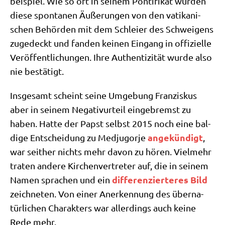
bei­spiel. Wie so oft in sei­nem Pon­ti­fi­kat wur­den
die­se spon­ta­nen Äuße­run­gen von den vati­ka­ni­
schen Behör­den mit dem Schlei­er des Schwei­gens
zuge­deckt und fan­den kei­nen Ein­gang in offi­zi­el­le
Ver­öf­fent­li­chun­gen. Ihre Authen­ti­zi­tät wur­de also
nie bestätigt.
Ins­ge­samt scheint sei­ne Umge­bung Fran­zis­kus
aber in sei­nem Nega­tiv­ur­teil ein­ge­bremst zu
haben. Hat­te der Papst selbst 2015 noch eine bal­
ange­kün­digt
di­ge Ent­schei­dung zu Med­jug­or­je
,
war seit­her nichts mehr davon zu hören. Viel­mehr
tra­ten ande­re Kir­chen­ver­tre­ter auf, die in sei­nem
dif­fe­ren­zier­te­res Bild
Namen spra­chen und ein
zeich­ne­ten. Von einer Aner­ken­nung des über­na­
tür­li­chen Cha­rak­ters war aller­dings auch kei­ne
Rede mehr.