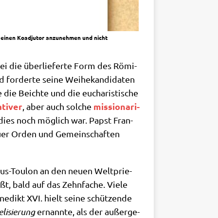
 einen Koad­ju­tor anzu­neh­men und nicht
dabei die über­lie­fer­te Form des Römi­
for­der­te sei­ne Wei­he­kan­di­da­ten
 die Beich­te und die eucha­ri­sti­sche
­ti­ver
mis­sio­na­ri­
, aber auch sol­che
 dies noch mög­lich war. Papst Fran­
neu­er Orden und Gemein­schaf­ten
­jus-Tou­lon an den neu­en Welt­prie­
t, bald auf das Zehn­fa­che. Vie­le
e­dikt XVI. hielt sei­ne schüt­zen­de
li­sie­rung
ernann­te, als der außer­ge­