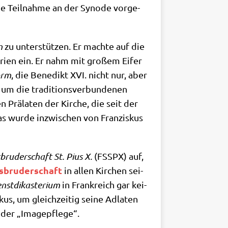
ie Teil­nah­me an der Syn­ode vor­ge­
n
zu unter­stüt­zen. Er mach­te auf die
yri­en ein. Er nahm mit gro­ßem Eifer
form
, die Bene­dikt XVI. nicht nur, aber
um die tra­di­ti­ons­ver­bun­de­nen
 Prä­la­ten der Kir­che, die seit der
das wur­de inzwi­schen von Fran­zis­kus
­bru­der­schaft St. Pius X.
(FSSPX) auf,
s­bru­der­schaft
in allen Kir­chen sei­
nst­dik­aste­ri­um
in Frank­reich gar kei­
us, um gleich­zei­tig sei­ne Adla­ten
 der „Image­pfle­ge“.