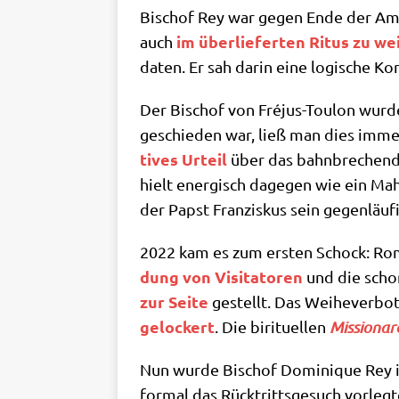
Bischof Rey war gegen Ende der Amts­z
im über­lie­fer­ten Ritus zu we
auch
da­ten. Er sah dar­in eine logi­sche K
Der Bischof von Fré­jus-Tou­lon wur­d
geschie­den war, ließ man dies immer d
ti­ves Urteil
über das bahn­bre­chen­
hielt ener­gisch dage­gen wie ein Mah­
der Papst Fran­zis­kus sein gegen­läu­f
2022 kam es zum ersten Schock: Rom
dung von Visi­ta­to­ren
und die schon
zur Sei­te
gestellt. Das Wei­he­ver­bot
gelockert
. Die biri­tu­el­len
Mis­sio­na­
Nun wur­de Bischof Domi­ni­que Rey i
for­mal das Rück­tritts­ge­such vor­leg­