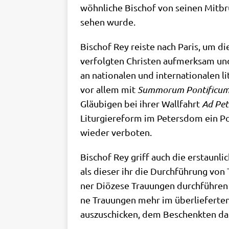
wöhn­li­che Bischof von sei­nen Mit­b
se­hen wurde.
Bischof Rey rei­ste nach Paris, um d
ver­folg­ten Chri­sten auf­merk­sam un
an natio­na­len und inter­na­tio­na­len l
vor allem mit
Sum­morum Pon­ti­fi­cu
Gläu­bi­gen bei ihrer Wall­fahrt
Ad Pet
Lit­ur­gie­re­form im Peters­dom ein Pon
wie­der verboten.
Bischof Rey griff auch die erstaun­li­
als die­ser ihr die Durch­füh­rung von 
ner Diö­ze­se Trau­un­gen durch­füh­re
ne Trau­un­gen mehr im über­lie­fer­ten
aus­zu­schicken, dem Beschenk­ten das 