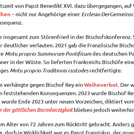
eit von Papst Bene­dikt XVI. dazu über­ge­gan­gen, auf Wu
i­hen
– nicht nur Ange­hö­ri­ge einer
Eccle­sia-Dei
-Gemein­sch
onsequenz.
e ins­ge­samt zum Stö­ren­fried in der Bischofs­kon­fe­ren
eut­li­cher ver­lau­ten. 2021 gab die Fran­zö­si­sche Bischo
de
Motu pro­prio Sum­morum Pon­ti­fi­cum
des deut­schen Pa
ner in der Wüste. So lie­fer­ten Frank­reichs Bischö­fe eine 
i­ges
Motu pro­prio Tra­di­tio­nis cus­to­des
rechtfertigte.
Wei­he­ver­bot
 ver­häng­te gegen Bischof Rey ein
. Der 
 fest­ste­hen­den Kon­se­quen­zen. 2023 wur­de Bischof Re
 wur­de Ende 2023 unter neu­en Vor­zei­chen, dik­tiert vom 
re der gött­li­chen Barm­her­zig­keit
blie­ben jedoch wei­ter­h
m Alter von 72 Jah­ren zum Rück­tritt gebracht. Anders g
te, doch in Wirk­lich­keit war es Papst Fran­zis­kus, der gru