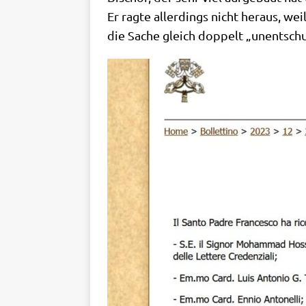
Er rag­te aller­dings nicht her­aus, we
die Sache gleich dop­pelt „unent­schu