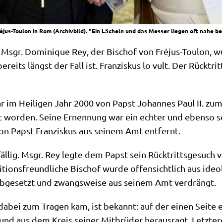
jus-Toulon in Rom (Archivbild). "Ein Lächeln und das Messer liegen oft nahe be
sgr. Domi­ni­que Rey, der Bischof von Fré­jus-Tou­lon, wu
bereits längst der Fall ist. Fran­zis­kus lo vult. Der Rück­trit
im Hei­li­gen Jahr 2000 von Papst Johan­nes Paul II. zum B
t wor­den. Sei­ne Ernen­nung war ein ech­ter und eben­so se
on Papst Fran­zis­kus aus sei­nem Amt entfernt.
äl­lig. Msgr. Rey leg­te dem Papst sein Rück­tritts­ge­such v
­ti­ons­freund­li­che Bischof wur­de offen­sicht­lich aus ideo
s abge­setzt und zwangs­wei­se aus sei­nem Amt verdrängt.
 dabei zum Tra­gen kam, ist bekannt: auf der einen Sei­te ein 
und aus dem Kreis sei­ner Mit­brü­der her­aus­ragt. Letz­te­