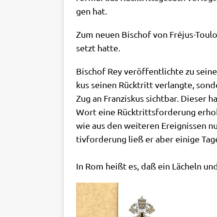
gen hat.
Zum neu­en Bischof von Fré­jus-Tou­lon
setzt hatte.
Bischof Rey ver­öf­fent­lich­te zu sei­
kus sei­nen Rück­tritt ver­lang­te, s
Zug an Fran­zis­kus sicht­bar. Die­ser
Wort eine Rück­tritts­for­de­rung erho­
wie aus den wei­te­ren Ereig­nis­sen n
tiv­for­de­rung ließ er aber eini­ge Tag
In Rom heißt es, daß ein Lächeln und 