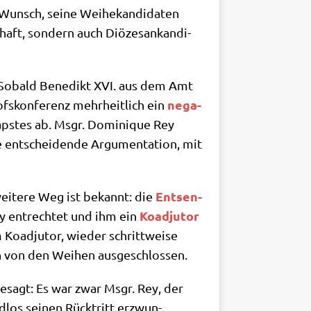
nsch, sei­ne Wei­he­kan­di­da­ten
aft, son­dern auch Diö­ze­san­kan­di­
z. Sobald Bene­dikt XVI. aus dem Amt
nega­
fs­kon­fe­renz mehr­heit­lich ein
p­stes ab. Msgr. Domi­ni­que Rey
ent­schei­den­de Argu­men­ta­ti­on, mit
Ent­sen­
wei­te­re Weg ist bekannt: die
Koad­ju­tor
y ent­rech­tet und ihm ein
Koad­ju­tor, wie­der schritt­wei­se
in von den Wei­hen ausgeschlossen.
esagt: Es war zwar Msgr. Rey, der
nd­los sei­nen Rück­tritt erzwun­