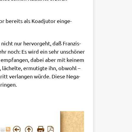
r bereits als Koad­ju­tor ein­ge­
nicht nur her­vor­geht, daß Fran­zis­
ehr noch: Es wird ein sehr unschö­ner
emp­fan­gen, dabei aber mit kei­nem
 lächel­te, ermu­tig­te ihn, obwohl –
ritt ver­lan­gen wür­de. Die­se Nega­
rin­gen.