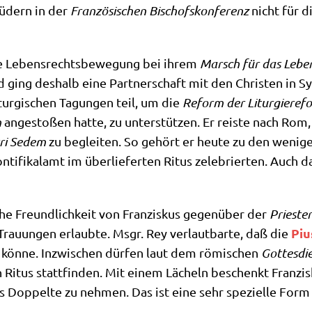
rü­dern in der
Fran­zö­si­schen Bischofs­kon­fe­renz
nicht für d
ie Lebens­rechts­be­we­gung bei ihrem
Marsch für das Lebe
d ging des­halb eine Part­ner­schaft mit den Chri­sten in S
it­ur­gi­schen Tagun­gen teil, um die
Reform der Lit­ur­gie­re­
m
ange­sto­ßen hat­te, zu unter­stüt­zen. Er rei­ste nach Rom, 
ri Sedem
zu beglei­ten. So gehört er heu­te zu den weni­gen
­ti­fi­kal­amt im über­lie­fer­ten Ritus zele­brier­ten. Auch 
che Freund­lich­keit von Fran­zis­kus gegen­über der
Prie­ster
Piu
Trau­un­gen erlaub­te. Msgr. Rey ver­laut­bar­te, daß die
n kön­ne. Inzwi­schen dür­fen laut dem römi­schen
Got­tes­die
 Ritus statt­fin­den. Mit einem Lächeln beschenkt Fran­zis­k
Dop­pel­te zu neh­men. Das ist eine sehr spe­zi­el­le Form