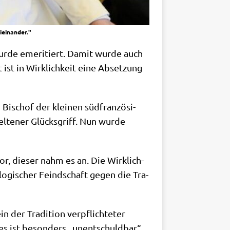
ieinander."
r­de eme­ri­tiert. Damit wur­de auch
t ist in Wirk­lich­keit eine Abset­zung
ischof der klei­nen süd­fran­zö­si­
l­te­ner Glücks­griff. Nun wur­de
or, die­ser nahm es an. Die Wirk­lich­
­lo­gi­scher Feind­schaft gegen die Tra­
der Tra­di­ti­on ver­pflich­te­ter
res ist beson­ders „unent­schuld­bar“.