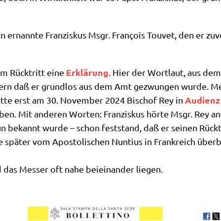
 ernann­te Fran­zis­kus Msgr. Fran­çois Tou­vet, den er zuvo
Erklä­rung
nem Rück­tritt eine
. Hier der Wort­laut, aus dem 
on­dern daß er grund­los aus dem Amt gezwun­gen wur­de. M
Audi­enz
 hat­te erst am 30. Novem­ber 2024 Bischof Rey in
ben. Mit ande­ren Wor­ten: Fran­zis­kus hör­te Msgr. Rey an,
un bekannt wur­de – schon fest­stand, daß er sei­nen Rück­t
e spä­ter vom Apo­sto­li­schen Nun­ti­us in Frank­reich über­b
das Mes­ser oft nahe bei­ein­an­der liegen.