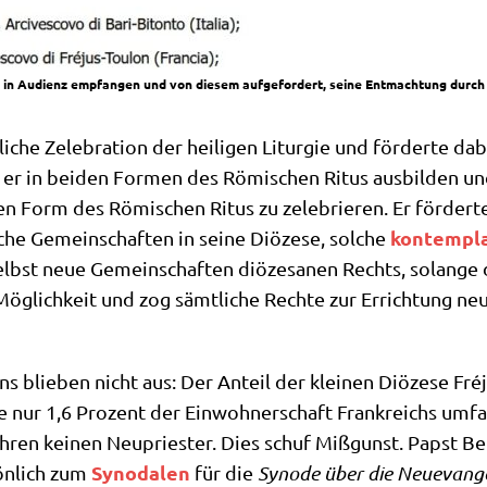
n Audi­enz emp­fan­gen und von die­sem auf­ge­for­dert, sei­ne Ent­mach­tung durch
i­che Zele­bra­ti­on der hei­li­gen Lit­ur­gie und för­der­te 
ß er in bei­den For­men des Römi­schen Ritus aus­bil­den und 
­ten Form des Römi­schen Ritus zu zele­brie­ren. Er för­der­te
kon­tem­pla
i­che Gemein­schaf­ten in sei­ne Diö­ze­se, sol­che
selbst neue Gemein­schaf­ten diö­ze­sa­nen Rechts, solan­ge
e Mög­lich­keit und zog sämt­li­che Rech­te zur Errich­tung 
ns blie­ben nicht aus: Der Anteil der klei­nen Diö­ze­se Fré
e nur 1,6 Pro­zent der Ein­woh­ner­schaft Frank­reichs umfaß
ah­ren kei­nen Neu­prie­ster. Dies schuf Miß­gunst. Papst Ben
Syn­oda­len
ön­lich zum
für die
Syn­ode über die Neue­van­ge­