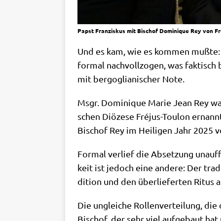
Papst Franziskus mit Bischof Dominique Rey von Fré
Und es kam, wie es kom­men muß­te: M
for­mal nach­voll­zo­gen, was fak­tisch 
mit berg­o­glia­ni­scher Note.
Msgr. Domi­ni­que Marie Jean Rey war 
schen Diö­ze­se Fré­jus-Tou­lon ernann
Bischof Rey im Hei­li­gen Jahr 2025 v
For­mal ver­lief die Abset­zung unauf­f
keit ist jedoch eine ande­re: Der tra­di
di­ti­on und den über­lie­fer­ten Ritu
Die unglei­che Rol­len­ver­tei­lung, die
Bischof, der sehr viel auf­ge­baut hat 