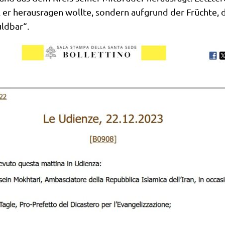
il er her­aus­ra­gen woll­te, son­dern auf­grund der Früch­te
ld­bar“.