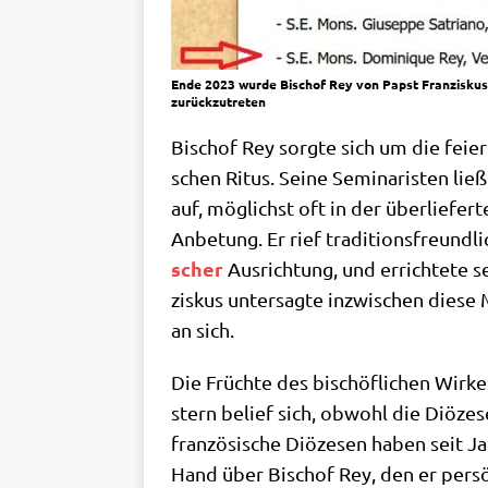
Ende 2023 wur­de Bischof Rey von Papst Fran­zis­kus i
zurückzutreten
Bischof Rey sorg­te sich um die fei­er­l
schen Ritus. Sei­ne Semi­na­ri­sten lie
auf, mög­lichst oft in der über­lie­fer
Anbe­tung. Er rief tra­di­ti­ons­freund­l
scher
Aus­rich­tung, und errich­te­te 
zis­kus unter­sag­te inzwi­schen die­s
an sich.
Die Früch­te des bischöf­li­chen Wir­ke
stern belief sich, obwohl die Diö­ze­s
fran­zö­si­sche Diö­ze­sen haben seit J
Hand über Bischof Rey, den er per­s