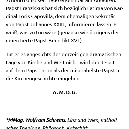
Papst Fran­zis­kus hat sich bezüg­lich Fati­ma von Kar­
di­nal Loris Capo­vil­la, dem ehe­ma­li­gen Sekre­tär
von Papst Johan­nes XXIII., infor­mie­ren las­sen. Er
weiß, was zu tun wäre (genau­so wie übri­gens der
eme­ri­tier­te Papst Bene­dikt XVI.).
Tut er es ange­sichts der der­zei­ti­gen dra­ma­ti­schen
Lage von Kir­che und Welt nicht, wird der Jesu­it
auf dem Papst­thron als der mise­ra­bel­ste Papst in
die Kir­chen­ge­schich­te eingehen.
A. M. D. G.
.
*MMag. Wolf­ram Schrems
, Linz und Wien, katho­li­
scher Theo­lo­ge, Phi­lo­soph, Katechist