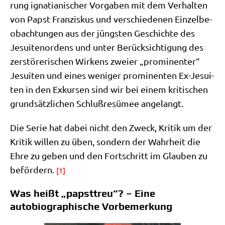
rung igna­tia­ni­scher Vor­ga­ben mit dem Ver­hal­ten
von Papst Fran­zis­kus und ver­schie­de­nen Ein­zel­be­
ob­ach­tun­gen aus der jüng­sten Geschich­te des
Jesui­ten­or­dens und unter Berück­sich­ti­gung des
zer­stö­re­ri­schen Wir­kens zwei­er „pro­mi­nen­ter“
Jesui­ten und eines weni­ger pro­mi­nen­ten Ex-Jesui­
ten in den Exkur­sen sind wir bei einem kri­ti­schen
grund­sätz­li­chen Schluß­re­sü­mee angelangt.
Die Serie hat dabei nicht den Zweck, Kri­tik um der
Kri­tik wil­len zu üben, son­dern der Wahr­heit die
Ehre zu geben und den Fort­schritt im Glau­ben zu
beför­dern.
[1]
Was heißt „papsttreu“? – Eine
autobiographische Vorbemerkung