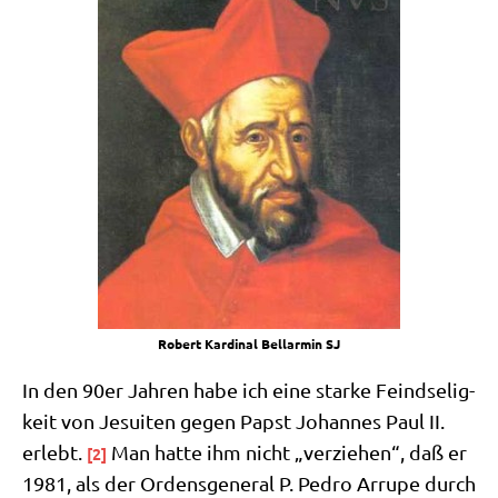
Robert Kar­di­nal Bell­ar­min SJ
In den 90er Jah­ren habe ich eine star­ke Feind­se­lig­
keit von Jesui­ten gegen Papst Johan­nes Paul II.
erlebt.
Man hat­te ihm nicht „ver­zie­hen“, daß er
[2]
1981, als der Ordens­ge­ne­ral P. Pedro Arru­pe durch