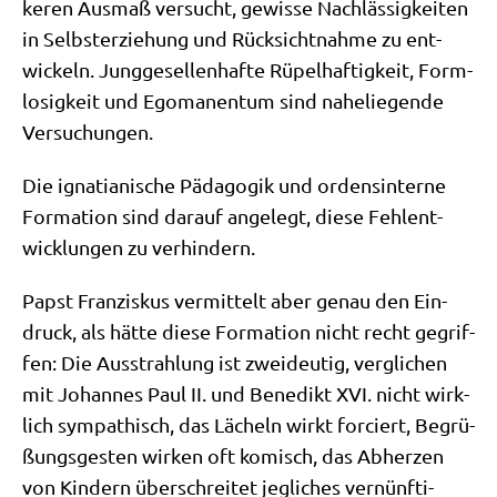
ke­ren Aus­maß ver­sucht, gewis­se Nach­läs­sig­kei­ten
in Selbst­er­zie­hung und Rück­sicht­nah­me zu ent­
wickeln. Jung­ge­sel­len­haf­te Rüpel­haf­tig­keit, Form­
lo­sig­keit und Ego­ma­nen­tum sind nahe­lie­gen­de
Versuchungen.
Die igna­tia­ni­sche Päd­ago­gik und ordens­in­ter­ne
For­ma­ti­on sind dar­auf ange­legt, die­se Fehl­ent­
wick­lun­gen zu verhindern.
Papst Fran­zis­kus ver­mit­telt aber genau den Ein­
druck, als hät­te die­se For­ma­ti­on nicht recht gegrif­
fen: Die Aus­strah­lung ist zwei­deu­tig, ver­gli­chen
mit Johan­nes Paul II. und Bene­dikt XVI. nicht wirk­
lich sym­pa­thisch, das Lächeln wirkt for­ciert, Begrü­
ßungs­ge­sten wir­ken oft komisch, das Abher­zen
von Kin­dern über­schrei­tet jeg­li­ches ver­nünf­ti­