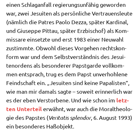
einen Schlag­an­fall regie­rungs­un­fä­hig gewor­den
war, zwei Jesui­ten als per­sön­li­che Ver­trau­ens­leu­te
(näm­lich die Patres Pao­lo Dez­za, spä­ter Kar­di­nal,
und Giu­sep­pe Pit­tau, spä­ter Erz­bi­schof) als Kom­
mis­sa­re ein­setz­te und erst 1983 einer Neu­wahl
zustimm­te. Obwohl die­ses Vor­ge­hen rechts­kon­
form war und dem Selbst­ver­ständ­nis des Jesui­
ten­or­dens als beson­de­rer Papst­gar­de voll­kom­
men ent­sprach, trug es dem Papst unver­hoh­le­ne
Feind­schaft ein. „Jesui­ten sind kei­ne Papa­li­sten“,
wie man mir damals sag­te – soweit erin­ner­lich war
letz­
es der eben Ver­stor­be­ne. Und wie schon im
ten Unter­teil
erwähnt, war auch die Moral­theo­lo­
gie des Pap­stes (
Veri­ta­tis sple­ndor
, 6. August 1993)
ein beson­de­res Haßobjekt.