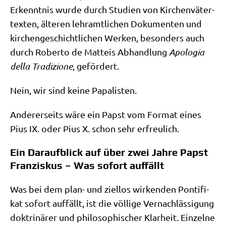
Erkennt­nis wur­de durch Stu­di­en von Kir­chen­vä­ter­
tex­ten, älte­ren lehr­amt­li­chen Doku­men­ten und
kir­chen­ge­schicht­li­chen Wer­ken, beson­ders auch
durch Rober­to de Matt­eis Abhand­lung
Apo­lo­gia
del­la Tra­di­zio­ne
, geför­dert.
Nein, wir sind kei­ne Papalisten.
Ande­rer­seits wäre ein Papst vom For­mat eines
Pius IX. oder Pius X. schon sehr erfreulich.
Ein Daraufblick auf über zwei Jahre Papst
Franziskus – Was sofort auffällt
Was bei dem plan- und ziel­los wir­ken­den Pon­ti­fi­
kat sofort auf­fällt, ist die völ­li­ge Ver­nach­läs­si­gung
dok­tri­nä­rer und phi­lo­so­phi­scher Klar­heit. Ein­zel­ne