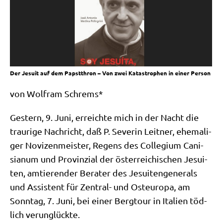
Der Jesuit auf dem Papstthron – Von zwei Katastrophen in einer Person
von Wolf­ram Schrems*
Gestern, 9. Juni, erreich­te mich in der Nacht die
trau­ri­ge Nach­richt, daß P. Seve­rin Leit­ner, ehe­ma­li­
ger Novi­zen­mei­ster, Regens des Col­le­gi­um Cani­
sia­num und Pro­vin­zi­al der öster­rei­chi­schen Jesui­
ten, amtie­ren­der Bera­ter des Jesui­ten­ge­ne­rals
und Assi­stent für Zen­tral- und Ost­eu­ro­pa, am
Sonn­tag, 7. Juni, bei einer Berg­tour in Ita­li­en töd­
lich verunglückte.