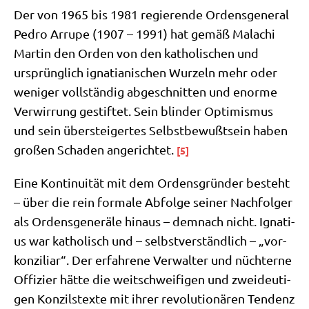
Der von 1965 bis 1981 regie­ren­de Ordens­ge­ne­ral
Pedro Arru­pe (1907 – 1991) hat gemäß Malachi
Mar­tin den Orden von den katho­li­schen und
ursprüng­lich igna­tia­ni­schen Wur­zeln mehr oder
weni­ger voll­stän­dig abge­schnit­ten und enor­me
Ver­wir­rung gestif­tet. Sein blin­der Opti­mis­mus
und sein über­stei­ger­tes Selbst­be­wußt­sein haben
gro­ßen Scha­den ange­rich­tet.
[5]
Eine Kon­ti­nui­tät mit dem Ordens­grün­der besteht
– über die rein for­ma­le Abfol­ge sei­ner Nach­fol­ger
als Ordens­ge­ne­rä­le hin­aus – dem­nach nicht. Igna­ti­
us war katho­lisch und – selbst­ver­ständ­lich – „vor­
kon­zi­li­ar“. Der erfah­re­ne Ver­wal­ter und nüch­ter­ne
Offi­zier hät­te die weit­schwei­fi­gen und zwei­deu­ti­
gen Kon­zils­tex­te mit ihrer revo­lu­tio­nä­ren Ten­denz