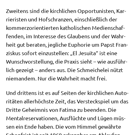
Zwei­tens sind die kirch­li­chen Oppor­tu­ni­sten, Kar­
rie­ri­sten und Hof­schran­zen, ein­schließ­lich der
kom­mer­z­ori­en­tier­ten katho­li­schen Medi­en­schaf­
fen­den, im Inter­es­se des Glau­bens und der Wahr­
heit gut bera­ten, jeg­li­che Eupho­rie um Papst Fran­
zis­kus sofort ein­zu­stel­len: „El Jesui­ta“ ist eine
Wunsch­vor­stel­lung, die Pra­xis sieht – wie aus­führ­
lich gezeigt – anders aus. Die Schmei­che­lei nützt
nie­man­dem. Nur die Wahr­heit macht frei.
Und drit­tens ist es auf Sei­ten der kirch­li­chen Auto­
ri­tä­ten aller­höch­ste Zeit, das Ver­steck­spiel um das
Drit­te Geheim­nis von Fati­ma zu been­den. Die
Men­tal­re­ser­va­tio­nen, Aus­flüch­te und Lügen müs­
sen ein Ende haben. Die vom Him­mel gewähr­te
Schon­frist ist seit 1960 erkenn­bar am Ablau­fen.