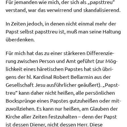
Für jeman­den wie mich, der sich als „papst­treu“
ver­stand, war das ver­wir­rend und skandalisierend.
In Zei­ten jedoch, in denen nicht ein­mal mehr der
Papst selbst papst­treu ist, muß man sei­ne Hal­tung
überdenken.
Für mich hat das zu einer stär­ke­ren Dif­fe­ren­zie­
rung zwi­schen Per­son und Amt geführt (zur Mög­
lich­keit eines häre­ti­schen Pap­stes hat sich übri­
gens der hl. Kar­di­nal Robert Bell­ar­min aus der
Gesell­schaft Jesu aus­führ­li­cher geäu­ßert). „Papst­
treu“ kann daher nicht hei­ßen, alle per­sön­li­chen
Bock­sprün­ge eines Pap­stes gut­zu­hei­ßen oder mit­
zu­voll­zie­hen. Es kann nur hei­ßen, am Glau­ben der
Kir­che aller Zei­ten fest­zu­hal­ten – denn der Papst
ist des­sen Die­ner, nicht des­sen Herr. Die­se