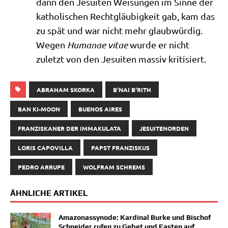
dann den Jesui­ten Wei­sun­gen im Sin­ne der
katho­li­schen Recht­gläu­big­keit gab, kam das
zu spät und war nicht mehr glaub­wür­dig.
Wegen
Hum­a­nae vitae
wur­de er nicht
zuletzt von den Jesui­ten mas­siv kritisiert.
ABRAHAM SKORKA
B'NAI B'RITH
BAN KI-MOON
BUENOS AIRES
FRANZISKANER DER IMMAKULATA
JESUITENORDEN
LORIS CAPOVILLA
PAPST FRANZISKUS
PEDRO ARRUPE
WOLFRAM SCHREMS
ÄHNLICHE ARTIKEL
Amazonassynode: Kardinal Burke und Bischof
Schneider rufen zu Gebet und Fasten auf