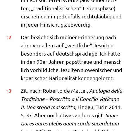
ten, „tra­di­tio­na­li­sti­schen“ Lebens­pha­se)
erschei­nen mir jeden­falls recht­gläu­big und
in jeder Hin­sicht glaubwürdig.
↑
2
Das bezieht sich mei­ner Erin­ne­rung nach
aber vor allem auf „west­li­che“ Jesui­ten,
beson­ders auf deutsch­spra­chi­ge. Ich hat­te
in den 90er Jah­ren papst­treue und mensch­
lich vor­bild­li­che Jesui­ten slo­we­ni­scher und
kroa­ti­scher Natio­na­li­tät kennengelernt.
↑
3
Zit. nach: Rober­to de Mat­tei,
Apo­lo­gia del­la
Tra­di­zio­ne
–
Poscritto a Il Con­ci­lio Vati­ca­no
II. Una sto­ria mai scrit­ta
, Lin­dau, Turin 2011,
S. 37. Aber noch etwas ande­res gilt:
Sanc­
tiores aures ple­bis quam corda sacer­do­tum