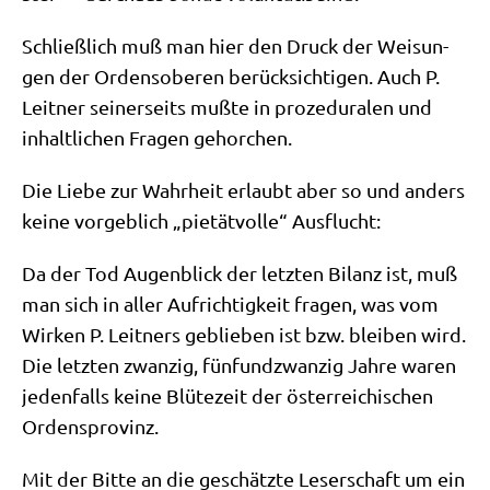
Schließ­lich muß man hier den Druck der Wei­sun­
gen der Ordens­obe­ren berück­sich­ti­gen. Auch P.
Leit­ner sei­ner­seits muß­te in pro­ze­du­ra­len und
inhalt­li­chen Fra­gen gehorchen.
Die Lie­be zur Wahr­heit erlaubt aber so und anders
kei­ne vor­geb­lich „pie­tät­vol­le“ Ausflucht:
Da der Tod Augen­blick der letz­ten Bilanz ist, muß
man sich in aller Auf­rich­tig­keit fra­gen, was vom
Wir­ken P. Leit­ners geblie­ben ist bzw. blei­ben wird.
Die letz­ten zwan­zig, fünf­und­zwan­zig Jah­re waren
jeden­falls kei­ne Blü­te­zeit der öster­rei­chi­schen
Ordensprovinz.
Mit der Bit­te an die geschätz­te Leser­schaft um ein