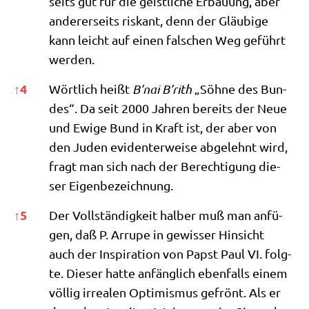
seits gut für die geist­li­che Erbau­ung, aber
ande­rer­seits ris­kant, denn der Gläu­bi­ge
kann leicht auf einen fal­schen Weg geführt
werden.
↑
4
Wört­lich heißt
B’nai B’rith
„Söh­ne des Bun­
des“. Da seit 2000 Jah­ren bereits der Neue
und Ewi­ge Bund in Kraft ist, der aber von
den Juden evi­den­ter­wei­se abge­lehnt wird,
fragt man sich nach der Berech­ti­gung die­
ser Eigenbezeichnung.
↑
5
Der Voll­stän­dig­keit hal­ber muß man anfü­
gen, daß P. Arru­pe in gewis­ser Hin­sicht
auch der Inspi­ra­ti­on von Papst Paul VI. folg­
te. Die­ser hat­te anfäng­lich eben­falls einem
völ­lig irrea­len Opti­mis­mus gefrönt. Als er