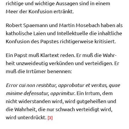
rich­ti­ge und wich­ti­ge Aus­sa­gen sind in einem
Meer der Kon­fu­si­on ertränkt.
Robert Spae­mann und Mar­tin Mose­bach haben als
katho­li­sche Lai­en und Intel­lek­tu­el­le die inhalt­li­che
Kon­fu­si­on des Pap­stes rich­ti­ger­wei­se kritisiert.
Ein Papst muß Klar­text reden. Er muß die Wahr­
heit unzwei­deu­tig ver­kün­den und ver­tei­di­gen. Er
muß die Irr­tü­mer benennen:
Error cui non resi­sti­tur, appro­ba­tur et veri­tas, quae
mini­me defen­sa­tur, opp­ri­mit­ur
. Ein Irr­tum, dem
nicht wider­stan­den wird, wird gut­ge­hei­ßen und
die Wahr­heit, die nur schwach ver­tei­digt wird,
wird unter­drückt.
[3]