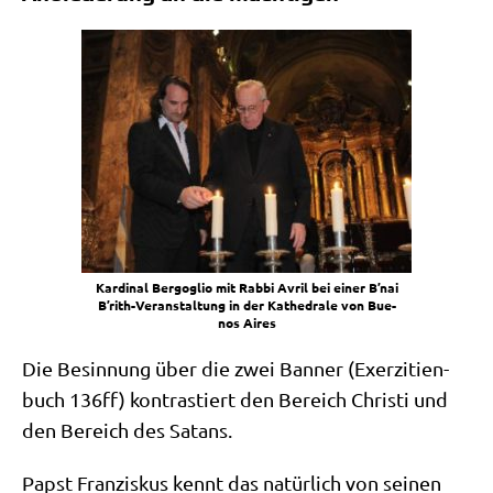
Kar­di­nal Berg­o­glio mit Rab­bi Avril bei einer B’nai
B’rith-Ver­an­stal­tung in der Kathe­dra­le von Bue­
nos Aires
Die Besin­nung über die zwei Ban­ner (Exer­zi­ti­en­
buch 136ff) kon­tra­stiert den Bereich Chri­sti und
den Bereich des Satans.
Papst Fran­zis­kus kennt das natür­lich von sei­nen