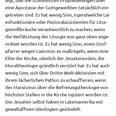
legt, daß die schlimm­sten Pro­phe­zei­un­gen über
eine Apo­sta­sie der Gott­ge­weih­ten tat­säch­lich ein­
ge­tre­ten sind. Es hat wenig Sinn, irgend­wel­che Lai­
en­funk­tio­nä­re oder Pasto­ral­as­si­sten­ten für Lit­ur­
gie­miß­bräu­che ver­ant­wort­lich zu machen, wenn
die Ver­fäl­schung der Lit­ur­gie von ganz oben ange­
ord­net wor­den ist. Es hat wenig Sinn, einen Dorf­
pfar­rer wegen Laxis­mus zu maß­re­geln, wenn eine
Eli­te der Kir­che, näm­lich der Jesui­ten­or­den, die
Moral­theo­lo­gie gründ­lich zer­stört hat. Es hat auch
wenig Sinn, sich über Drit­te-Welt-Akti­vi­sten mit
ihrem lächer­li­chen Pathos zu echauf­fie­ren, wenn
der Mar­xis­mus über die Befrei­ungs­theo­lo­gie von
höch­sten Stel­len in die Kir­che inji­ziert wor­den ist.
Die Jesui­ten selbst haben in Latein­ame­ri­ka mit
gewalt­a­ffi­nen Ideo­lo­gien gezündelt.