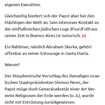
eige­nen Exerzitien.
Gleich­zei­tig bie­dert sich der Papst aber bei den
Mäch­ti­gen der Welt an. Sein inten­si­ver Kon­takt zu
der ein­fluß­rei­chen jüdi­schen Loge
B’nai B’rith
aus
sei­ner Zeit in Bue­nos Aires ist noto­risch.
[4]
Ein Rab­bi­ner, näm­lich Abra­ham Skorka, gehört
offen­bar zu sei­ner Entou­ra­ge in San­ta Marta.
War­um?
Der blas­phe­mi­sche Vor­schlag des dama­li­gen israe­
li­schen Staats­prä­si­den­ten Shi­mon Peres, der
Papst möge doch Gene­ral­se­kre­tär einer Art Ver­
ein­te Reli­gio­nen der Erde wer­den (o. ä.), wur­de
nicht mit Ent­rü­stung zurückgewiesen.