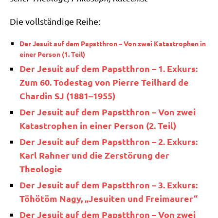
Die voll­stän­di­ge Reihe:
Der Jesu­it auf dem Papst­thron – Von zwei Kata­stro­phen in
einer Per­son (1. Teil)
Der Jesu­it auf dem Papst­thron – 1. Exkurs:
Zum 60. Todes­tag von Pierre Teil­hard de
Char­din SJ (1881–1955)
Der Jesu­it auf dem Papst­thron – Von zwei
Kata­stro­phen in einer Per­son (2. Teil)
Der Jesu­it auf dem Papst­thron – 2. Exkurs:
Karl Rah­ner und die Zer­stö­rung der
Theologie
Der Jesu­it auf dem Papst­thron – 3. Exkurs:
Töhö­töm Nagy, „Jesui­ten und Freimaurer“
Der Jesu­it auf dem Papst­thron – Von zwei