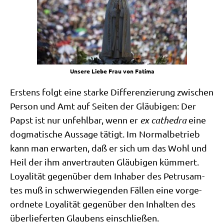
Unse­re Lie­be Frau von Fatima
Erstens folgt eine star­ke Dif­fe­ren­zie­rung zwi­schen
Per­son und Amt auf Sei­ten der Gläu­bi­gen: Der
Papst ist nur unfehl­bar, wenn er
ex cathe­dra
eine
dog­ma­ti­sche Aus­sa­ge tätigt. Im Nor­mal­be­trieb
kann man erwar­ten, daß er sich um das Wohl und
Heil der ihm anver­trau­ten Gläu­bi­gen küm­mert.
Loya­li­tät gegen­über dem Inha­ber des Petrus­am­
tes muß in schwer­wie­gen­den Fäl­len eine vor­ge­
ord­ne­te Loya­li­tät gegen­über den Inhal­ten des
über­lie­fer­ten Glau­bens einschließen.