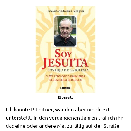
El Jesui­ta
Ich kann­te P. Leit­ner, war ihm aber nie direkt
unter­stellt. In den ver­gan­ge­nen Jah­ren traf ich ihn
das eine oder ande­re Mal zufäl­lig auf der Stra­ße