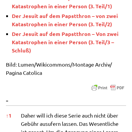
Kata­stro­phen in einer Per­son (3. Teil/​1)
Der Jesu­it auf dem Papst­thron – von zwei
Kata­stro­phen in einer Per­son (3. Teil/​2)
Der Jesu­it auf dem Papst­thron – Von zwei
Kata­stro­phen in einer Per­son (3. Teil/​3 –
Schluß)
Bild: Lumen/​Wikicommons/​Montage Archiv/​
Pagina Catolica
-
-
↑
1
Daher will ich die­se Serie auch nicht über
Gebühr aus­ufern las­sen. Das Wesent­li­che
ist gesagt. Um die Anre­gung eines Lesers