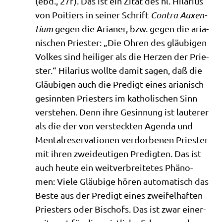
(ebd., 27f). Das ist ein Zitat des hl. Hila­ri­us
von Poi­tiers in sei­ner Schrift
Con­tra Auxen­
ti­um
gegen die Aria­ner, bzw. gegen die aria­
ni­schen Prie­ster: „Die Ohren des gläu­bi­gen
Vol­kes sind hei­li­ger als die Her­zen der Prie­
ster.“ Hila­ri­us woll­te damit sagen, daß die
Gläu­bi­gen auch die Pre­digt eines aria­nisch
gesinn­ten Prie­sters im katho­li­schen Sinn
ver­ste­hen. Denn ihre Gesin­nung ist lau­te­rer
als die der von ver­steck­ten Agen­da und
Men­tal­re­ser­va­tio­nen ver­dor­be­nen Prie­ster
mit ihren zwei­deu­ti­gen Pre­dig­ten. Das ist
auch heu­te ein weit­ver­brei­te­tes Phä­no­
men: Vie­le Gläu­bi­ge hören auto­ma­tisch das
Beste aus der Pre­digt eines zwei­fel­haf­ten
Prie­sters oder Bischofs. Das ist zwar einer­