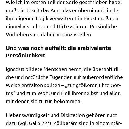
Wie ich im ersten Teil der Serie geschrie­ben habe,
muß ein Jesu­it das Amt, das er über­nimmt, in der
ihm eige­nen Logik ver­wal­ten. Ein Papst muß nun
ein­mal als Leh­rer und Hir­te agie­ren. Per­sön­li­che
Vor­lie­ben sind dabei hintanzustellen.
Und was noch auffällt: die ambivalente
Persönlichkeit
Igna­ti­us bil­de­te Men­schen her­an, die über­na­tür­li­
che und natür­li­che Tugen­den auf außer­or­dent­li­che
Wei­se ent­fal­ten soll­ten – „zur grö­ße­ren Ehre Got­
tes“ und zum Wohl und Heil ihrer selbst und aller,
mit denen sie zu tun bekommen.
Lie­bens­wür­dig­keit und Dis­kre­ti­on gehö­ren auch
dazu (vgl. Gal 5,22f). Zöli­ba­t­ä­re sind in einem stär­