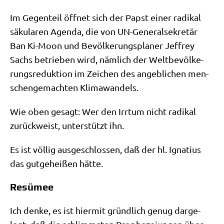
Im Gegen­teil öff­net sich der Papst einer radi­kal
säku­la­ren Agen­da, die von UN-Gene­ral­se­kre­tär
Ban Ki-Moon und Bevöl­ke­rungs­pla­ner Jef­frey
Sachs betrie­ben wird, näm­lich der Welt­be­völ­ke­
rungs­re­duk­ti­on im Zei­chen des angeb­li­chen men­
schen­ge­mach­ten Klimawandels.
Wie oben gesagt: Wer den Irr­tum nicht radi­kal
zurück­weist, unter­stützt ihn.
Es ist völ­lig aus­ge­schlos­sen, daß der hl. Igna­ti­us
das gut­ge­hei­ßen hätte.
Resümee
Ich den­ke, es ist hier­mit gründ­lich genug dar­ge­