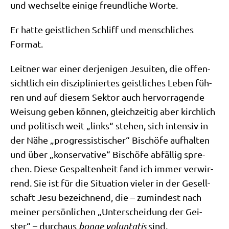
und wech­sel­te eini­ge freund­li­che Worte.
Er hat­te geist­li­chen Schliff und mensch­li­ches
Format.
Leit­ner war einer der­je­ni­gen Jesui­ten, die offen­
sicht­lich ein dis­zi­pli­nier­tes geist­li­ches Leben füh­
ren und auf die­sem Sek­tor auch her­vor­ra­gen­de
Wei­sung geben kön­nen, gleich­zei­tig aber kirch­lich
und poli­tisch weit „links“ ste­hen, sich inten­siv in
der Nähe „pro­gres­si­sti­scher“ Bischö­fe auf­hal­ten
und über „kon­ser­va­ti­ve“ Bischö­fe abfäl­lig spre­
chen. Die­se Gespal­ten­heit fand ich immer ver­wir­
rend. Sie ist für die Situa­ti­on vie­ler in der Gesell­
schaft Jesu bezeich­nend, die – zumin­dest nach
mei­ner per­sön­li­chen „Unter­schei­dung der Gei­
ster“ – durch­aus
bonae vol­un­ta­tis
sind.