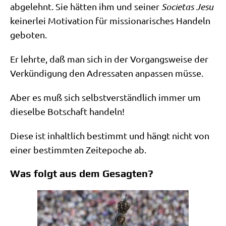
abge­lehnt. Sie hät­ten ihm und sei­ner
Socie­tas Jesu
kei­ner­lei Moti­va­ti­on für mis­sio­na­ri­sches Han­deln
geboten.
Er lehr­te, daß man sich in der Vor­gangs­wei­se der
Ver­kün­di­gung den Adres­sa­ten anpas­sen müsse.
Aber es muß sich selbst­ver­ständ­lich immer um
die­sel­be Bot­schaft handeln!
Die­se ist inhalt­lich bestimmt und hängt nicht von
einer bestimm­ten Zeit­epo­che ab.
Was folgt aus dem Gesagten?