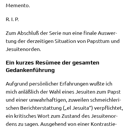
Memento.
R. I. P.
Zum Abschluß der Serie nun eine fina­le Aus­wer­
tung der der­zei­ti­gen Situa­ti­on von Papst­tum und
Jesuitenorden.
Ein kurzes Resümee der gesamten
Gedankenführung
Auf­grund per­sön­li­cher Erfah­run­gen wuß­te ich
mich anläß­lich der Wahl eines Jesui­ten zum Papst
und einer unwahr­haf­ti­gen, zuwei­len schmeich­le­ri­
schen Bericht­erstat­tung („el Jesui­ta“) ver­pflich­tet,
ein kri­ti­sches Wort zum Zustand des Jesui­ten­or­
dens zu sagen. Aus­ge­hend von einer Kon­tra­stie­