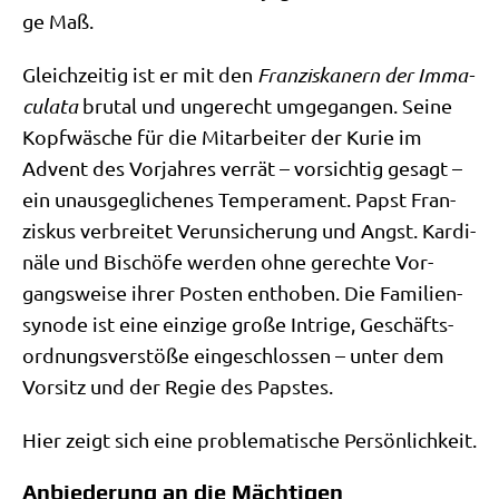
ge Maß.
Gleich­zei­tig ist er mit den
Fran­zis­ka­nern der Imma­
cu­la­ta
bru­tal und unge­recht umge­gan­gen. Sei­ne
Kopf­wä­sche für die Mit­ar­bei­ter der Kurie im
Advent des Vor­jah­res ver­rät – vor­sich­tig gesagt –
ein unaus­ge­gli­che­nes Tem­pe­ra­ment. Papst Fran­
zis­kus ver­brei­tet Ver­un­si­che­rung und Angst. Kar­di­
nä­le und Bischö­fe wer­den ohne gerech­te Vor­
gangs­wei­se ihrer Posten ent­ho­ben. Die Fami­li­en­
syn­ode ist eine ein­zi­ge gro­ße Intri­ge, Geschäfts­
ord­nungs­ver­stö­ße ein­ge­schlos­sen – unter dem
Vor­sitz und der Regie des Papstes.
Hier zeigt sich eine pro­ble­ma­ti­sche Persönlichkeit.
Anbiederung an die Mächtigen