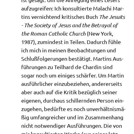
auf­zu­grei­fen: Ich kon­sul­tier­te Malachi Mar­
tins ver­nich­tend kri­ti­sches Buch
The Jesuits
- The Socie­ty of Jesus and the Betra­y­al of
the Roman Catho­lic Church
(New York,
1987), zumin­dest in Tei­len. Dadurch füh­le
ich mich in mei­nen Beob­ach­tun­gen und
Schluß­fol­ge­run­gen bestä­tigt. Mar­tins Aus­
füh­run­gen zu Teil­hard de Char­din sind
sogar noch um eini­ges schär­fer. Um Mar­tin
aus­führ­li­cher ein­zu­be­zie­hen, ande­rer­seits
aber auch auf die Kri­tik bezüg­lich sei­ner
eige­nen, durch­aus schil­lern­den Per­son ein­
zu­ge­hen, bedürf­te es noch unver­hält­nis­mä­
ßig umfang­rei­cher und im Zusam­men­hang
nicht not­wen­di­ger Aus­füh­run­gen. Die von
mir kon­sul­tier­ten Wer­ke (aus sei­ner letz­