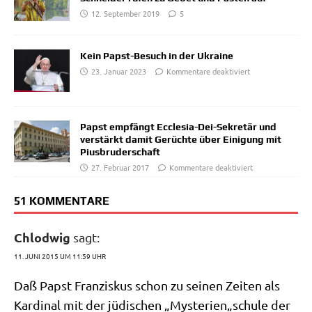
12. September 2019
5
Kein Papst-Besuch in der Ukraine
23. Januar 2023
Kommentare deaktiviert
Papst empfängt Ecclesia-Dei-Sekretär und
verstärkt damit Gerüchte über Einigung mit
Piusbruderschaft
27. Februar 2017
Kommentare deaktiviert
51 KOMMENTARE
Chlodwig
sagt:
11. JUNI 2015 UM 11:59 UHR
Daß Papst Fran­zis­kus schon zu sei­nen Zei­ten als
Kar­di­nal mit der jüdi­schen „Mysterien„schule der