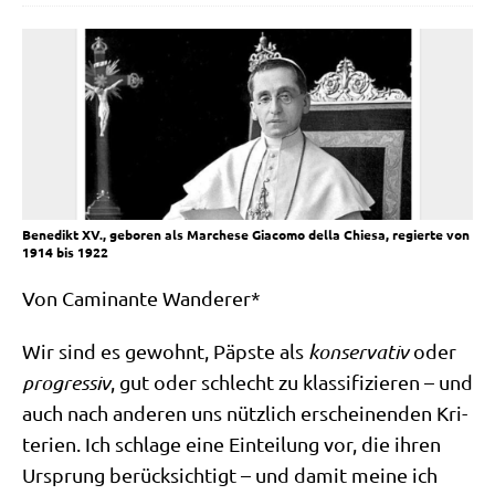
Benedikt XV., geboren als Marchese Giacomo della Chiesa, regierte von
1914 bis 1922
Von Cami­nan­te Wanderer*
Wir sind es gewohnt, Päp­ste als
kon­ser­va­tiv
oder
pro­gres­siv
, gut oder schlecht zu klas­si­fi­zie­ren – und
auch nach ande­ren uns nütz­lich erschei­nen­den Kri­
te­ri­en. Ich schla­ge eine Ein­tei­lung vor, die ihren
Ursprung berück­sich­tigt – und damit mei­ne ich