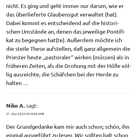
nicht. Es ging und geht immer nur dar­um, wie er
das über­lie­fer­te Glau­bens­gut ver­wal­tet (hat).
Dabei kommt es ent­schei­dend auf die histo­ri­
schen Umstän­de an, denen das jewei­li­ge Pon­ti­fi­
kat zu begeg­nen hat(te). Außer­dem möch­te ich
die stei­le The­se auf­stel­len, daß ganz all­ge­mein die
Prie­ster heu­te „pasto­ra­ler“ wir­ken (müs­sen) als in
frü­he­ren Zei­ten, als die Dro­hung mit der Höl­le völ­
lig aus­reich­te, die Schäf­chen bei der Her­de zu
halten …
Niko A.
sagt:
31. JULI 2025 UM 8:46 UHR
Der Grund­ge­dan­ke kam mir auch schon; schön, ihn
ein­mal aus­ge­führt zu lesen. Wir soll­ten halt schon