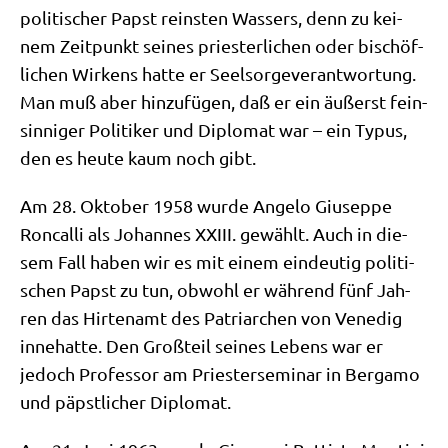
poli­ti­scher Papst rein­sten Was­sers, denn zu kei­
nem Zeit­punkt sei­nes prie­ster­li­chen oder bischöf­
li­chen Wir­kens hat­te er Seel­sor­ge­ver­ant­wor­tung.
Man muß aber hin­zu­fü­gen, daß er ein äußerst fein­
sin­ni­ger Poli­ti­ker und Diplo­mat war – ein Typus,
den es heu­te kaum noch gibt.
Am 28. Okto­ber 1958 wur­de Ange­lo Giu­sep­pe
Ron­cal­li als Johan­nes XXIII. gewählt. Auch in die­
sem Fall haben wir es mit einem ein­deu­tig poli­ti­
schen Papst zu tun, obwohl er wäh­rend fünf Jah­
ren das Hir­ten­amt des Patri­ar­chen von Vene­dig
inne­hat­te. Den Groß­teil sei­nes Lebens war er
jedoch Pro­fes­sor am Prie­ster­se­mi­nar in Ber­ga­mo
und päpst­li­cher Diplomat.