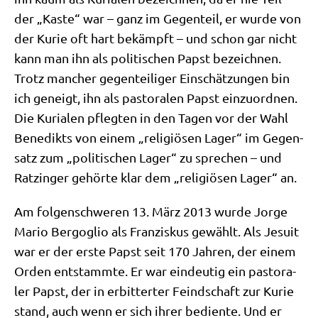
der „Kaste“ war – ganz im Gegen­teil, er wur­de von
der Kurie oft hart bekämpft – und schon gar nicht
kann man ihn als poli­ti­schen Papst bezeich­nen.
Trotz man­cher gegen­tei­li­ger Ein­schät­zun­gen bin
ich geneigt, ihn als pasto­ra­len Papst ein­zu­ord­nen.
Die Kuria­len pfleg­ten in den Tagen vor der Wahl
Bene­dikts von einem „reli­giö­sen Lager“ im Gegen­
satz zum „poli­ti­schen Lager“ zu spre­chen – und
Ratz­in­ger gehör­te klar dem „reli­giö­sen Lager“ an.
Am fol­gen­schwe­ren 13. März 2013 wur­de Jor­ge
Mario Berg­o­glio als Fran­zis­kus gewählt. Als Jesu­it
war er der erste Papst seit 170 Jah­ren, der einem
Orden ent­stamm­te. Er war ein­deu­tig ein pasto­ra­
ler Papst, der in erbit­ter­ter Feind­schaft zur Kurie
stand, auch wenn er sich ihrer bedien­te. Und er