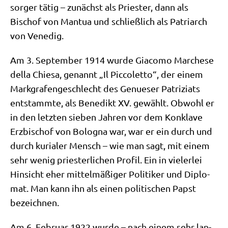
sor­ger tätig – zunächst als Prie­ster, dann als
Bischof von Man­tua und schließ­lich als Patri­arch
von Venedig.
Am 3. Sep­tem­ber 1914 wur­de Gia­co­mo Mar­che­se
del­la Chie­sa, genannt „Il Pic­co­let­to“, der einem
Mark­gra­fen­ge­schlecht des Genue­ser Patri­zi­ats
ent­stamm­te, als Bene­dikt XV. gewählt. Obwohl er
in den letz­ten sie­ben Jah­ren vor dem Kon­kla­ve
Erz­bi­schof von Bolo­gna war, war er ein durch und
durch kuria­ler Mensch – wie man sagt, mit einem
sehr wenig prie­ster­li­chen Pro­fil. Ein in vie­ler­lei
Hin­sicht eher mit­tel­mä­ßi­ger Poli­ti­ker und Diplo­
mat. Man kann ihn als einen poli­ti­schen Papst
bezeichnen.
Am 6. Febru­ar 1922 wur­de – nach einem sehr lan­