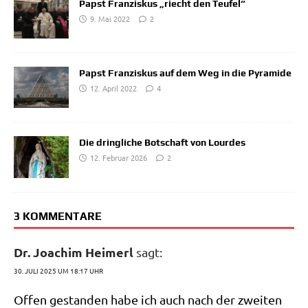
Papst Franziskus „riecht den Teufel“
9. Mai 2022
2
Papst Franziskus auf dem Weg in die Pyramide
12. April 2022
4
Die dringliche Botschaft von Lourdes
12. Februar 2026
2
3 KOMMENTARE
Dr. Joachim Heimerl
sagt:
30. JULI 2025 UM 18:17 UHR
Offen gestan­den habe ich auch nach der zwei­ten