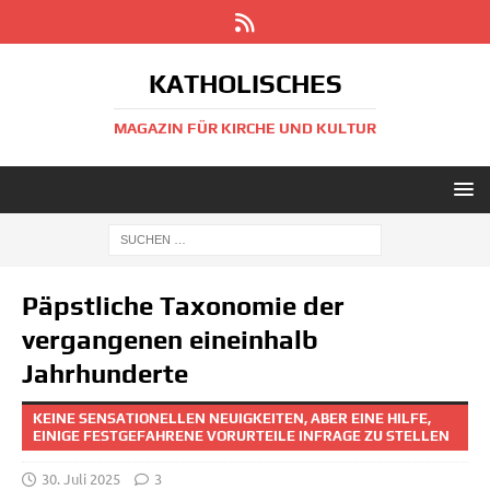
KATHOLISCHES
MAGAZIN FÜR KIRCHE UND KULTUR
Päpstliche Taxonomie der
vergangenen eineinhalb
Jahrhunderte
KEINE SENSATIONELLEN NEUIGKEITEN, ABER EINE HILFE,
EINIGE FESTGEFAHRENE VORURTEILE INFRAGE ZU STELLEN
30. Juli 2025
3