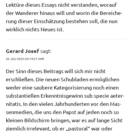
Lek­tü­re die­ses Essays nicht ver­stan­den, wor­auf
der Wan­de­rer hin­aus will und wor­in die Berei­che­
rung die­ser Ein­schät­zung bestehen soll, die nun
wirk­lich nichts Neu­es ist.
Gerard Josef
sagt:
30. JULI 2025 UM 19:27 UHR
Der Sinn die­ses Bei­trags will sich mir nicht
erschlie­ßen. Die neu­en Schub­la­den ermög­li­chen
weder eine sau­be­re Kate­go­ri­sie­rung noch einen
sub­stan­ti­el­len Erkennt­nis­ge­winn sub spe­cie aeter­
ni­ta­tis. In den vie­len Jahr­hun­der­ten vor den Mas­
sen­me­di­en, die uns den Papst auf jeden noch so
klei­nen Bild­schirm brin­gen, war es auf lan­ge Sicht
ziem­lich irrele­vant, ob er „pasto­ral“ war oder