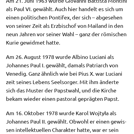
Am 21. Juni 1963 wur­de Gio­van­ni Bat­ti­sta Mon­ti­ni
als Paul VI. gewählt. Auch hier han­delt es sich um
einen poli­ti­schen Pon­ti­fex, der sich – abge­se­hen
von sei­ner Zeit als Erz­bi­schof von Mai­land in den
neun Jah­ren vor sei­ner Wahl – ganz der römi­schen
Kurie gewid­met hatte.
Am 26. August 1978 wur­de Albi­no Lucia­ni als
Johan­nes Paul I. gewählt, damals Patri­arch von
Vene­dig. Ganz ähn­lich wie bei Pius X. war Lucia­ni
zeit sei­nes Lebens Seel­sor­ger. Mit ihm änder­te
sich das Muster der Papst­wahl, und die Kir­che
bekam wie­der einen pasto­ral gepräg­ten Papst.
Am 16. Okto­ber 1978 wur­de Karol Woj­ty­ła als
Johan­nes Paul II. gewählt. Obwohl er einen gewis­
sen intel­lek­tu­el­len Cha­rak­ter hat­te, war er sein