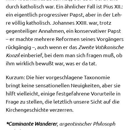
durch katho­lisch war. Ein ähn­li­cher Fall ist Pius XII.:
ein eigent­lich pro­gres­si­ver Papst, aber in der Leh­
re völ­lig katho­lisch. Johan­nes XXIII. war, trotz
gegen­tei­li­ger Annah­men, ein kon­ser­va­ti­ver Papst
– er mach­te meh­re­re Refor­men sei­nes Vor­gän­gers
rück­gän­gig –, auch wenn er das
Zwei­te Vati­ka­ni­sche
Kon­zil
ein­be­rief, bei dem man sich fra­gen muß, ob
ihm wirk­lich bewußt war, was er da tat.
Kurz­um: Die hier vor­ge­schla­ge­ne Taxo­no­mie
bringt kei­ne sen­sa­tio­nel­len Neu­ig­kei­ten, aber sie
hilft viel­leicht, eini­ge fest­ge­fah­re­ne Vor­ur­tei­le in
Fra­ge zu stel­len, die letzt­lich unse­re Sicht auf die
Kir­chen­ge­schich­te verzerren.
*Cami­nan­te Wan­de­rer
, argen­ti­ni­scher Phi­lo­soph