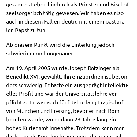
gesam­tes Leben hin­durch als Prie­ster und Bischof
seel­sor­ge­risch tätig gewe­sen. Wir haben es also
auch in die­sem Fall ein­deu­tig mit einem pasto­ra­
len Papst zu tun.
Ab die­sem Punkt wird die Ein­tei­lung jedoch
schwie­ri­ger und ungenauer.
Am 19. April 2005 wur­de Joseph Ratz­in­ger als
Bene­dikt XVI. gewählt. Ihn ein­zu­ord­nen ist beson­
ders schwie­rig. Er hat­te ein aus­ge­prägt intel­lek­tu­
el­les Pro­fil und war der Uni­ver­si­täts­leh­re ver­
pflich­tet. Er war auch fünf Jah­re lang Erz­bi­schof
von Mün­chen und Frei­sing, bevor er nach Rom
beru­fen wur­de, wo er dann 23 Jah­re lang ein
hohes Kurie­namt inne­hat­te. Trotz­dem kann man
ihn kaum als Kuria­len bezeich­nen, da er nie Teil