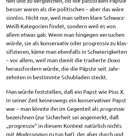
hen und zu ver­glei­chen, ob die pasto­ra­len Päp­ste
bes­ser waren als die poli­ti­schen – aber das wäre
sinn­los. Nicht nur, weil man sel­ten kla­re Schwarz-
Weiß-Kate­go­rien fin­det, son­dern weil es von
allem etwas gab. Wenn man hin­ge­gen ver­su­chen
wür­de, sie als kon­ser­va­tiv oder pro­gres­siv zu klas­
si­fi­zie­ren, käme man eben­falls in Schwie­rig­kei­ten
– vor allem, weil man damit die tra­dier­te
Doxa
her­aus­for­dern wür­de, die die Päp­ste seit Jahr­
zehn­ten in bestimm­te Schub­la­den steckt.
Man wür­de fest­stel­len, daß ein Papst wie Pius X.
in sei­ner Zeit kei­nes­wegs ein kon­ser­va­ti­ver Papst
war – man könn­te ihn im Gegen­teil als
pro­gres­siv
bezeich­nen (zur Sicher­heit sei ange­merkt, daß
„pro­gres­siv“ in die­sem Kon­text natür­lich nichts
mit
Moder­nis­mus
zu tun hat), der aber durch und