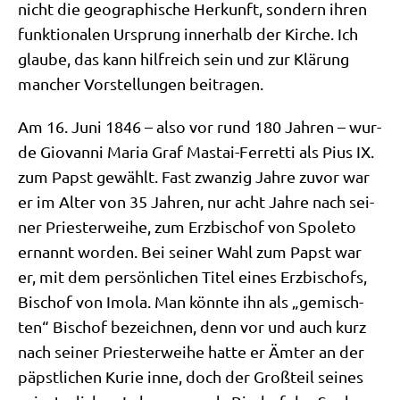
nicht die geo­gra­phi­sche Her­kunft, son­dern ihren
funk­tio­na­len Ursprung inner­halb der Kir­che. Ich
glau­be, das kann hilf­reich sein und zur Klä­rung
man­cher Vor­stel­lun­gen beitragen.
Am 16. Juni 1846 – also vor rund 180 Jah­ren – wur­
de Gio­van­ni Maria Graf Mastai-Fer­ret­ti als Pius IX.
zum Papst gewählt. Fast zwan­zig Jah­re zuvor war
er im Alter von 35 Jah­ren, nur acht Jah­re nach sei­
ner Prie­ster­wei­he, zum Erz­bi­schof von Spo­le­to
ernannt wor­den. Bei sei­ner Wahl zum Papst war
er, mit dem per­sön­li­chen Titel eines Erz­bi­schofs,
Bischof von Imo­la. Man könn­te ihn als „gemisch­
ten“ Bischof bezeich­nen, denn vor und auch kurz
nach sei­ner Prie­ster­wei­he hat­te er Ämter an der
päpst­li­chen Kurie inne, doch der Groß­teil sei­nes