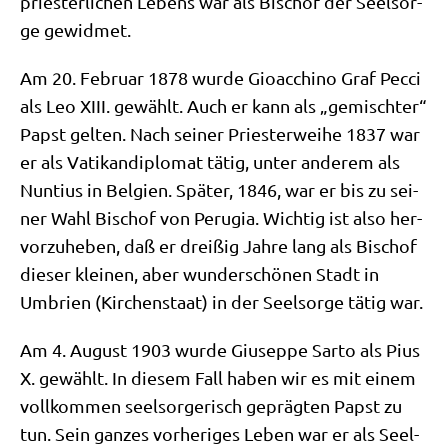
prie­ster­li­chen Lebens war als Bischof der Seel­sor­
ge gewidmet.
Am 20. Febru­ar 1878 wur­de Gio­ac­chi­no Graf Pecci
als Leo XIII. gewählt. Auch er kann als „gemisch­ter“
Papst gel­ten. Nach sei­ner Prie­ster­wei­he 1837 war
er als Vati­kan­di­plo­mat tätig, unter ande­rem als
Nun­ti­us in Bel­gi­en. Spä­ter, 1846, war er bis zu sei­
ner Wahl Bischof von Peru­gia. Wich­tig ist also her­
vor­zu­he­ben, daß er drei­ßig Jah­re lang als Bischof
die­ser klei­nen, aber wun­der­schö­nen Stadt in
Umbri­en (Kir­chen­staat) in der Seel­sor­ge tätig war.
Am 4. August 1903 wur­de Giu­sep­pe Sar­to als Pius
X. gewählt. In die­sem Fall haben wir es mit einem
voll­kom­men seel­sor­ge­risch gepräg­ten Papst zu
tun. Sein gan­zes vor­he­ri­ges Leben war er als Seel­