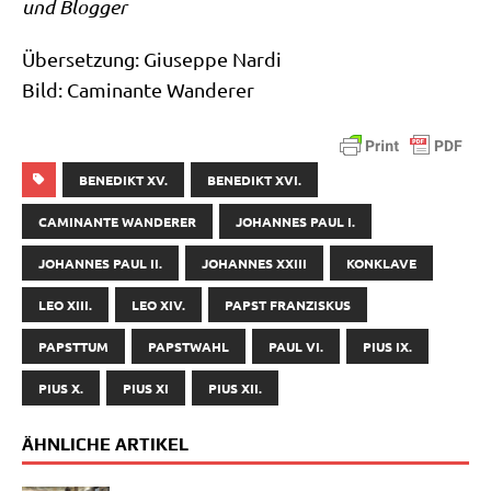
und Blogger
Über­set­zung: Giu­sep­pe Nar­di
Bild: Cami­nan­te Wanderer
BENEDIKT XV.
BENEDIKT XVI.
CAMINANTE WANDERER
JOHANNES PAUL I.
JOHANNES PAUL II.
JOHANNES XXIII
KONKLAVE
LEO XIII.
LEO XIV.
PAPST FRANZISKUS
PAPSTTUM
PAPSTWAHL
PAUL VI.
PIUS IX.
PIUS X.
PIUS XI
PIUS XII.
ÄHNLICHE ARTIKEL