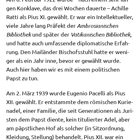
gen Kon­kla­ve, das drei Wochen dau­er­te – Achil­le
Rat­ti als Pius XI. gewählt. Er war ein Intel­lek­tu­el­ler,
vie­le Jah­re lang Prä­fekt der
Ambro­sia­ni­schen
Biblio­thek
und spä­ter der
Vati­ka­ni­schen Biblio­thek,
und hat­te auch umfas­sen­de diplo­ma­ti­sche Erfah­
rung. Den Mai­län­der Bischofs­stuhl hat­te er weni­
ger als ein Jahr inne, bevor er gewählt wur­de.
Auch hier haben wir es mit einem poli­ti­schen
Papst zu tun.
Am 2. März 1939 wur­de Euge­nio Pacel­li als Pius
XII. gewählt. Er ent­stamm­te dem römi­schen Kuri­e­
na­del, einer Fami­lie, die seit Gene­ra­tio­nen als Juri­
sten dem Papst dien­te, kein titu­lier­ter Adel, aber
am päpst­li­chen Hof als sol­cher (in Sitz­ord­nung,
Klei­dung, Stel­lung) behan­delt. Pius XII. war ein