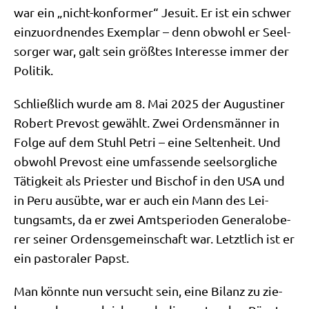
war ein „nicht-kon­for­mer“ Jesu­it. Er ist ein schwer
ein­zu­ord­nen­des Exem­plar – denn obwohl er Seel­
sor­ger war, galt sein größ­tes Inter­es­se immer der
Politik.
Schließ­lich wur­de am 8. Mai 2025 der Augu­sti­ner
Robert Pre­vost gewählt. Zwei Ordens­män­ner in
Fol­ge auf dem Stuhl Petri – eine Sel­ten­heit. Und
obwohl Pre­vost eine umfas­sen­de seel­sorg­li­che
Tätig­keit als Prie­ster und Bischof in den USA und
in Peru aus­üb­te, war er auch ein Mann des Lei­
tungs­amts, da er zwei Amts­pe­ri­oden Gene­ral­obe­
rer sei­ner Ordens­ge­mein­schaft war. Letzt­lich ist er
ein pasto­ra­ler Papst.
Man könn­te nun ver­sucht sein, eine Bilanz zu zie­