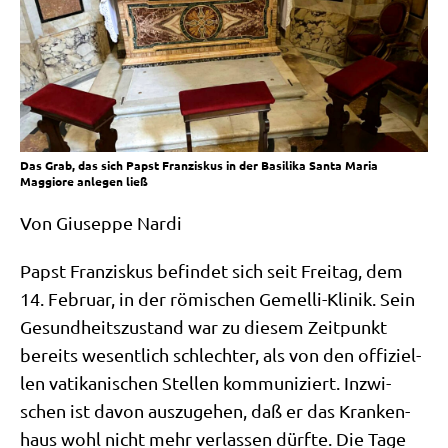
Das Grab, das sich Papst Franziskus in der Basilika Santa Maria
Maggiore anlegen ließ
Von Giu­sep­pe Nardi
Papst Fran­zis­kus befin­det sich seit Frei­tag, dem
14. Febru­ar, in der römi­schen Gemel­li-Kli­nik. Sein
Gesund­heits­zu­stand war zu die­sem Zeit­punkt
bereits wesent­lich schlech­ter, als von den offi­zi­el­
len vati­ka­ni­schen Stel­len kom­mu­ni­ziert. Inzwi­
schen ist davon aus­zu­ge­hen, daß er das Kran­ken­
haus wohl nicht mehr ver­las­sen dürf­te. Die Tage