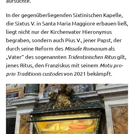
aufsuchte.
In der gegen­über­lie­gen­den Six­ti­ni­schen Kapel­le,
die Six­tus V. in San­ta Maria Mag­gio­re erbau­en ließ,
liegt nicht nur der Kir­chen­va­ter Hie­ro­ny­mus
begra­ben, son­dern auch Pius V., jener Papst, der
durch sei­ne Reform des
Mis­sa­le Roma­num
als
„Vater“ des soge­nann­ten
Triden­ti­ni­schen Ritus
gilt,
jenes Ritus, den Fran­zis­kus mit sei­nem
Motu pro­
prio Tra­di­tio­nis cus­to­des
von 2021 bekämpft.