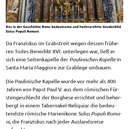
Das in der Geschich­te Roms bedeut­sa­me und hoch­ver­ehr­te Gna­den­bild
Salus Popu­li Romani
Da Fran­zis­kus im Grab­streit wegen des­sen frü­he­
ren Todes Bene­dikt XVI. unter­le­gen war, ließ er
sich eine Sei­ten­ka­pel­le der
Pau­li­ni­schen Kapel­le
in
San­ta Maria Mag­gio­re zur Grab­le­ge umbauen.
Die Pau­li­ni­sche Kapel­le wur­de vor mehr als 400
Jah­ren von Papst Paul V. aus dem römi­schen Für­
sten­ge­schlecht der Borg­he­se errich­tet und beher­
bergt in einem Taber­na­kel-Reli­qui­ar die bedeu­
tend­ste römi­sche Mari­en­iko­ne
Salus Popu­li Roma­
ni
, die Fran­zis­kus nach jeder Aus­lands­rei­se