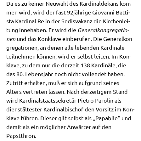
Da es zu kei­ner Neu­wahl des Kar­di­nal­de­kans kom­
men wird, wird der fast 92jährige Gio­van­ni Bat­ti­
sta Kar­di­nal Re in der Sedis­va­kanz die Kir­chen­lei­
tung inne­ha­ben. Er wird die
Gene­ral­kon­gre­ga­tio­
nen
und das Kon­kla­ve ein­be­ru­fen. Die Gene­ral­kon­
gre­ga­tio­nen, an denen alle leben­den Kar­di­nä­le
teil­neh­men kön­nen, wird er selbst lei­ten. Im Kon­
kla­ve, zu dem nur die der­zeit 138 Kar­di­nä­le, die
das 80. Lebens­jahr noch nicht voll­endet haben,
Zutritt erhal­ten, muß er sich auf­grund sei­nes
Alters ver­tre­ten las­sen. Nach der­zei­ti­gem Stand
wird Kar­di­nal­staats­se­kre­tär Pie­tro Paro­lin als
dienst­äl­te­ster Kar­di­nal­bi­schof den Vor­sitz im Kon­
kla­ve füh­ren. Die­ser gilt selbst als „Papa­bi­le“ und
damit als ein mög­li­cher Anwär­ter auf den
Papstthron.