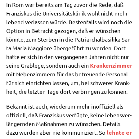
In Rom war bereits am Tag zuvor die Rede, daß
Fran­zis­kus die Uni­ver­si­täts­kli­nik wohl nicht mehr
lebend ver­las­sen wür­de. Besten­falls wird noch die
Opti­on in Betracht gezo­gen, daß er wün­schen
könn­te, zum Ster­ben in die Patri­ar­chal­ba­si­li­ka San­
ta Maria Mag­gio­re über­ge­führt zu wer­den. Dort
hat­te er sich in den ver­gan­ge­nen Jah­ren nicht nur
Kran­ken­zim­mer
sei­ne Grab­le­ge, son­dern auch ein
mit Neben­zim­mern für das betreu­en­de Per­so­nal
für sich ein­rich­ten las­sen, um, bei schwe­rer Krank­
heit, die letz­ten Tage dort ver­brin­gen zu können.
Bekannt ist auch, wie­der­um mehr inof­fi­zi­ell als
offi­zi­ell, daß Fran­zis­kus ver­füg­te, kei­ne lebens­ver­
län­gern­den Maß­nah­men zu wün­schen. Details
lehn­te er
dazu wur­den aber nie kom­mu­ni­ziert. So