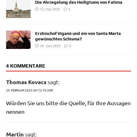
Die Abriegelung des Heiligtums von Fatima
13. Mai 2020
5
Erzbischof Viganò und ein von Santa Marta
gewünschtes Schisma?
29. Juni 2020
6
4 KOMMENTARE
Thomas Kovacs
sagt:
24. FEBRUAR 2025 UM 12:16 UHR
Wür­den Sie uns bit­te die Quel­le, für Ihre Aus­sa­gen
nennen
Martin
sagt: