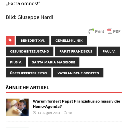
„Extra omnes!“
Bild: Giu­sep­pe Nardi
BENEDIKT XVI.
GEMELLI-KLINIK
GESUNDHEITSZUSTAND
PAPST FRANZISKUS
PAUL V.
PIUS V.
SANTA MARIA MAGGIORE
ÜBERLIEFERTER RITUS
VATIKANISCHE GROTTEN
ÄHNLICHE ARTIKEL
Warum fördert Papst Franziskus so massiv die
Homo-Agenda?
13. August 2024
10