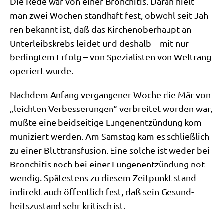
Die Rede war von einer Bron­chi­tis. Dar­an hielt
man zwei Wochen stand­haft fest, obwohl seit Jah­
ren bekannt ist, daß das Kir­chen­ober­haupt an
Unter­leibs­krebs lei­det und des­halb – mit nur
beding­tem Erfolg – von Spe­zia­li­sten von Welt­rang
ope­riert wurde.
Nach­dem Anfang ver­gan­ge­ner Woche die Mär von
„leich­ten Ver­bes­se­run­gen“ ver­brei­tet wor­den war,
muß­te eine beid­sei­ti­ge Lun­gen­ent­zün­dung kom­
mu­ni­ziert wer­den. Am Sams­tag kam es schließ­lich
zu einer Blut­trans­fu­si­on. Eine sol­che ist weder bei
Bron­chi­tis noch bei einer Lun­gen­ent­zün­dung not­
wen­dig. Spä­te­stens zu die­sem Zeit­punkt stand
indi­rekt auch öffent­lich fest, daß sein Gesund­
heits­zu­stand sehr kri­tisch ist.