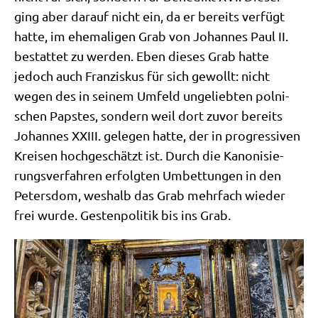
ging aber dar­auf nicht ein, da er bereits ver­fügt
hat­te, im ehe­ma­li­gen Grab von Johan­nes Paul II.
bestat­tet zu wer­den. Eben die­ses Grab hat­te
jedoch auch Fran­zis­kus für sich gewollt: nicht
wegen des in sei­nem Umfeld unge­lieb­ten pol­ni­
schen Pap­stes, son­dern weil dort zuvor bereits
Johan­nes XXIII. gele­gen hat­te, der in pro­gres­si­ven
Krei­sen hoch­ge­schätzt ist. Durch die Kano­ni­sie­
rungs­ver­fah­ren erfolg­ten Umbet­tun­gen in den
Peters­dom, wes­halb das Grab mehr­fach wie­der
frei wur­de. Gesten­po­li­tik bis ins Grab.