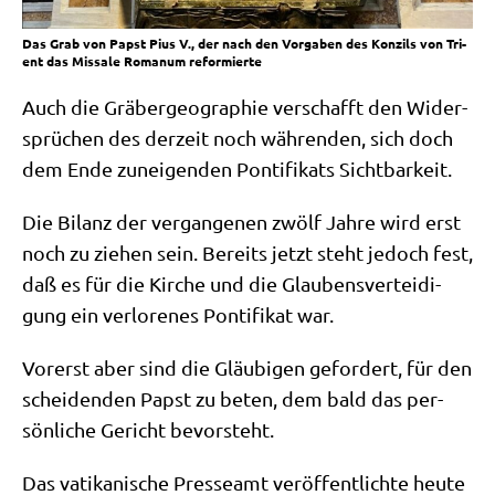
Das Grab von Papst Pius V., der nach den Vor­ga­ben des Kon­zils von Tri­
ent das Mis­sa­le Roma­num reformierte
Auch die Grä­ber­geo­gra­phie ver­schafft den Wider­
sprü­chen des der­zeit noch wäh­ren­den, sich doch
dem Ende zunei­gen­den Pon­ti­fi­kats Sichtbarkeit.
Die Bilanz der ver­gan­ge­nen zwölf Jah­re wird erst
noch zu zie­hen sein. Bereits jetzt steht jedoch fest,
daß es für die Kir­che und die Glau­bens­ver­tei­di­
gung ein ver­lo­re­nes Pon­ti­fi­kat war.
Vor­erst aber sind die Gläu­bi­gen gefor­dert, für den
schei­den­den Papst zu beten, dem bald das per­
sön­li­che Gericht bevorsteht.
Das vati­ka­ni­sche Pres­se­amt ver­öf­fent­lich­te heu­te