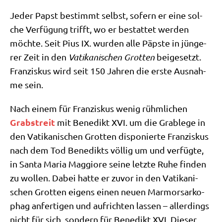
Jeder Papst bestimmt selbst, sofern er eine sol­
che Ver­fü­gung trifft, wo er bestat­tet wer­den
möch­te. Seit Pius IX. wur­den alle Päp­ste in jün­ge­
rer Zeit in den
Vati­ka­ni­schen Grot­ten
bei­gesetzt.
Fran­zis­kus wird seit 150 Jah­ren die erste Aus­nah­
me sein.
Nach einem für Fran­zis­kus wenig rühm­li­chen
Grab­streit
mit Bene­dikt XVI. um die Grab­le­ge in
den Vati­ka­ni­schen Grot­ten dis­po­nier­te Fran­zis­kus
nach dem Tod Bene­dikts völ­lig um und ver­füg­te,
in San­ta Maria Mag­gio­re sei­ne letz­te Ruhe fin­den
zu wol­len. Dabei hat­te er zuvor in den Vati­ka­ni­
schen Grot­ten eigens einen neu­en Mar­mor­sar­ko­
phag anfer­ti­gen und auf­rich­ten las­sen – aller­dings
nicht für sich, son­dern für Bene­dikt XVI. Die­ser