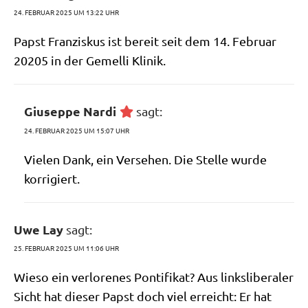
24. FEBRUAR 2025 UM 13:22 UHR
Papst Fran­zis­kus ist bereit seit dem 14. Febru­ar
20205 in der Gemel­li Klinik.
Giuseppe Nardi
sagt:
24. FEBRUAR 2025 UM 15:07 UHR
Vie­len Dank, ein Ver­se­hen. Die Stel­le wur­de
korrigiert.
Uwe Lay
sagt:
25. FEBRUAR 2025 UM 11:06 UHR
Wie­so ein ver­lo­re­nes Pon­ti­fi­kat? Aus links­li­be­ra­ler
Sicht hat die­ser Papst doch viel erreicht: Er hat