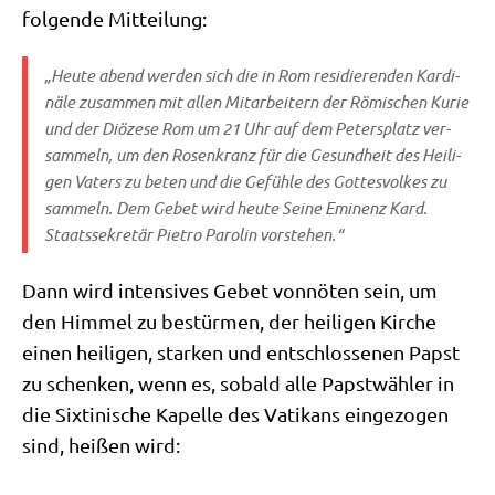
fol­gen­de Mitteilung:
„Heu­te abend wer­den sich die in Rom resi­die­ren­den Kar­di­
nä­le zusam­men mit allen Mit­ar­bei­tern der Römi­schen Kurie
und der Diö­ze­se Rom um 21 Uhr auf dem Peters­platz ver­
sam­meln, um den Rosen­kranz für die Gesund­heit des Hei­li­
gen Vaters zu beten und die Gefüh­le des Got­tes­vol­kes zu
sam­meln. Dem Gebet wird heu­te Sei­ne Emi­nenz Kard.
Staats­se­kre­tär Pie­tro Paro­lin vorstehen.“
Dann wird inten­si­ves Gebet von­nö­ten sein, um
den Him­mel zu bestür­men, der hei­li­gen Kir­che
einen hei­li­gen, star­ken und ent­schlos­se­nen Papst
zu schen­ken, wenn es, sobald alle Papst­wäh­ler in
die Six­ti­ni­sche Kapel­le des Vati­kans ein­ge­zo­gen
sind, hei­ßen wird: