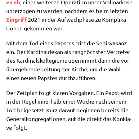
es ab
, einer wei­te­ren Ope­ra­ti­on unter Voll­nar­ko­se
unter­zo­gen zu wer­den, nach­dem es beim letz­ten
Ein­griff
2021 in der Auf­wach­pha­se zu Kom­pli­ka­
tio­nen gekom­men war.
Mit dem Tod eines Pap­stes tritt die Sedis­va­kanz
ein. Der Kar­di­nal­de­kan als rang­höch­ster Ver­tre­ter
des Kar­di­nals­kol­le­gi­ums über­nimmt dann die vor­
über­ge­hen­de Lei­tung der Kir­che, um die Wahl
eines neu­en Pap­stes durchzuführen.
Der Zeit­plan folgt kla­ren Vor­ga­ben. Ein Papst wird
in der Regel inner­halb einer Woche nach sei­nem
Tod bei­gesetzt. Kurz dar­auf begin­nen bereits die
Gene­ral­kon­gre­ga­tio­nen, auf die direkt das Kon­kla­
ve folgt.