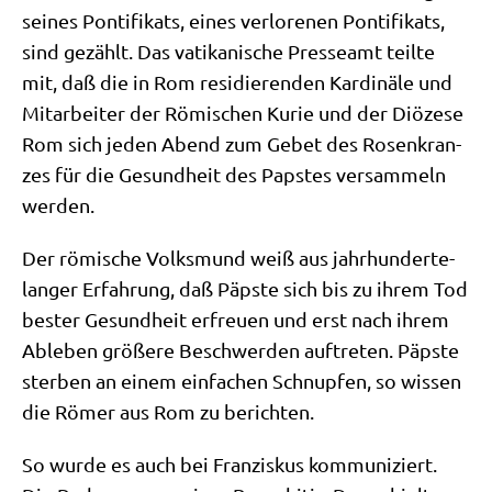
sei­nes Pon­ti­fi­kats, eines ver­lo­re­nen Pon­ti­fi­kats,
sind gezählt. Das vati­ka­ni­sche Pres­se­amt teil­te
mit, daß die in Rom resi­die­ren­den Kar­di­nä­le und
Mit­ar­bei­ter der Römi­schen Kurie und der Diö­ze­se
Rom sich jeden Abend zum Gebet des Rosen­kran­
zes für die Gesund­heit des Pap­stes ver­sam­meln
werden.
Der römi­sche Volks­mund weiß aus jahr­hun­der­te­
lan­ger Erfah­rung, daß Päp­ste sich bis zu ihrem Tod
bester Gesund­heit erfreu­en und erst nach ihrem
Able­ben grö­ße­re Beschwer­den auf­tre­ten. Päp­ste
ster­ben an einem ein­fa­chen Schnup­fen, so wis­sen
die Römer aus Rom zu berichten.
So wur­de es auch bei Fran­zis­kus kom­mu­ni­ziert.