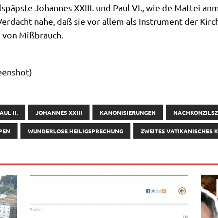
il­s­päp­ste Johan­nes XXIII. und Paul VI., wie de Mat­tei a
Ver­dacht nahe, daß sie vor allem als Instru­ment der Kir­ch
m von Mißbrauch.
een­shot)
UL II.
JOHANNES XXIII
KANONISIERUNGEN
NACHKONZILSZ
PEN
WUNDERLOSE HEILIGSPRECHUNG
ZWEITES VATIKANISCHES 