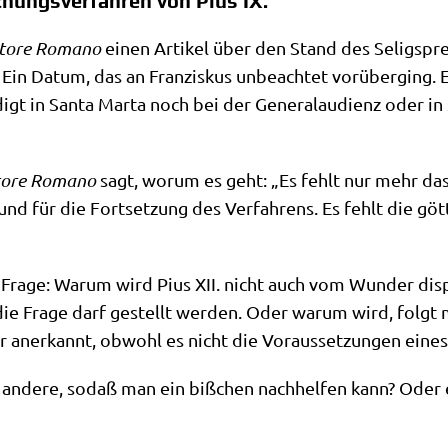
chungsverfahren von Pius IX.
­to­re Roma­no
einen Arti­kel über den Stand des Selig­spre­
in Datum, das an Fran­zis­kus unbe­ach­tet vor­über­ging. E
igt in San­ta Mar­ta noch bei der Gene­ral­au­di­enz oder in
to­re Roma­no
sagt, wor­um es geht: „Es fehlt nur mehr das 
und für die Fort­set­zung des Ver­fah­rens. Es fehlt die gött­
Fra­ge: War­um wird Pius XII. nicht auch vom Wun­der dis­p
ie Fra­ge darf gestellt wer­den. Oder war­um wird, folgt
r aner­kannt, obwohl es nicht die Vor­aus­set­zun­gen eines 
 ande­re, sodaß man ein biß­chen nach­hel­fen kann? Oder ein