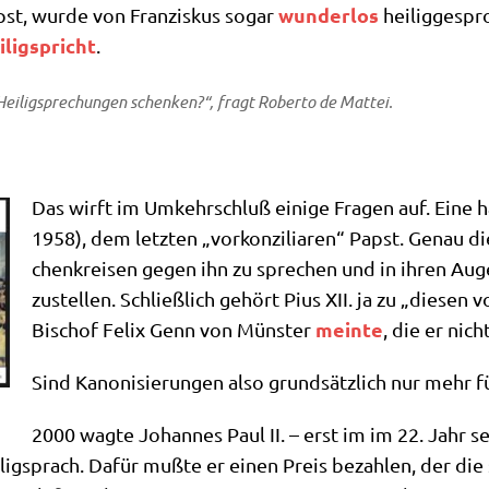
wun­der­los
apst, wur­de von Fran­zis­kus sogar
hei­lig­ge­sp
­lig­spricht
.
Hei­lig­spre­chun­gen schen­ken?“, fragt Rober­to de Mattei.
Das wirft im Umkehr­schluß eini­ge Fra­gen auf. Eine h
1958), dem letz­ten „vor­kon­zi­lia­ren“ Papst. Genau di
chen­krei­sen gegen ihn zu spre­chen und in ihren Auge
zu­stel­len. Schließ­lich gehört Pius XII. ja zu „die­sen v
mein­te
Bischof Felix Genn von Mün­ster
, die er nic
Sind Kano­ni­sie­run­gen also grund­sätz­lich nur mehr fü
2000 wag­te Johan­nes Paul II. – erst im im 22. Jahr sei­
lig­sprach. Dafür muß­te er einen Preis bezah­len, der die