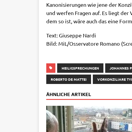
Kano­ni­sie­run­gen wie jene der Kon­z
und wer­fen Fra­gen auf. Es liegt der 
dem so ist, wäre auch das eine For
Text: Giu­sep­pe Nardi
Bild: MiL/​Osservatore Roma­no (Scr
HEILIGSPRECHUNGEN
JOHANNES PA
ROBERTO DE MATTEI
VORKONZILIARE TY
ÄHNLICHE ARTIKEL