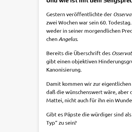
Und wie ist mit dem Seligspre
Gestern ver­öf­fent­lich­te der
Osser­va
zwei Wochen war sein 60. Todes­tag. E
weder in sei­ner mor­gend­li­chen Pre­d
chen
Ange­lus
.
Bereits die Über­schrift des
Osser­va­
gibt einen objek­ti­ven Hin­de­rungs­gr
Kanonisierung.
Damit kom­men wir zur eigent­li­chen 
daß die wün­schens­wert wäre, aber d
Mat­tei, nicht auch für ihn ein Wun­de
Gibt es Päp­ste die wür­di­ger sind als
Typ“ zu sein?