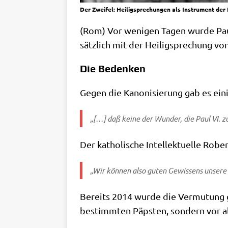
Der Zweifel: Heiligsprechungen als Instrument der K
(Rom) Vor weni­gen Tagen wur­de Paul 
sätz­lich mit der Hei­lig­spre­chung v
Die Bedenken
Gegen die Kano­ni­sie­rung gab es ein
„[…] daß kei­ne der Wun­der, die Paul VI. zuge
Der katho­li­sche Intel­lek­tu­el­le Rob
„Wir kön­nen also guten Gewis­sens unse­re Vo
Bereits 2014 wur­de die Ver­mu­tung g
bestimm­ten Päp­sten, son­dern vor a