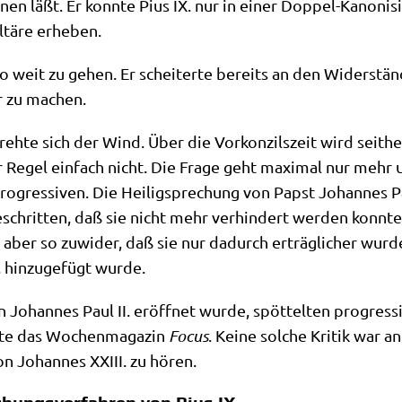
ken­nen läßt. Er konn­te Pius IX. nur in einer Dop­pel-Kano­n
ltä­re erheben.
so weit zu gehen. Er schei­ter­te bereits an den Wider­stän­
r zu machen.
reh­te sich der Wind. Über die Vor­kon­zils­zeit wird seit
r Regel ein­fach nicht. Die Fra­ge geht maxi­mal nur mehr um
 Pro­gres­si­ven. Die Hei­lig­spre­chung von Papst Johan­nes
­schrit­ten, daß sie nicht mehr ver­hin­dert wer­den konn­te
r aber so zuwi­der, daß sie nur dadurch erträg­li­cher wur­de
 hin­zu­ge­fügt wurde.
n Johan­nes Paul II. eröff­net wur­de, spöt­tel­ten pro­gres­s
tel­te das Wochen­ma­ga­zin
Focus
. Kei­ne sol­che Kri­tik war a
on Johan­nes XXIII. zu hören.