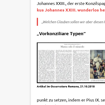
Johan­nes XXIII., der erste Kon­zils­p
kus Johan­nes XXIII. wun­der­los hei
„Wel­chen Glau­ben sol­len wir aber die­sen 
„Vorkonziliare Typen“
Arti­kel im Osser­va­to­re Roma­no, 21.10.2018
punkt zu set­zen, indem er Pius IX. se