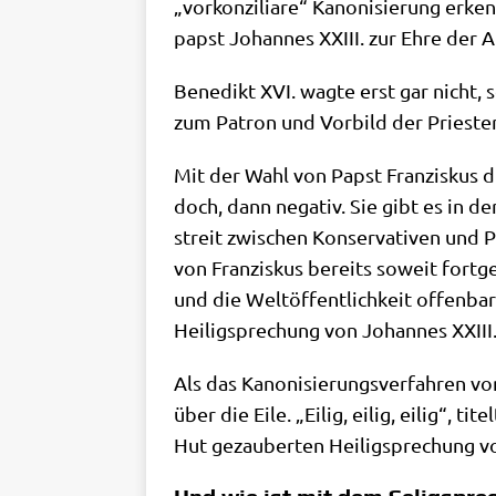
„vor­kon­zi­lia­re“ Kano­ni­sie­rung er
papst Johan­nes XXIII. zur Ehre der A
Bene­dikt XVI. wag­te erst gar nicht, 
zum Patron und Vor­bild der Prie­ste
Mit der Wahl von Papst Fran­zis­kus d
doch, dann nega­tiv. Sie gibt es in de
streit zwi­schen Kon­ser­va­ti­ven und
von Fran­zis­kus bereits soweit fort­ge
und die Welt­öf­fent­lich­keit offen­ba
Hei­lig­spre­chung von Johan­nes XXIII.
Als das Kano­ni­sie­rungs­ver­fah­ren vo
über die Eile. „Eilig, eilig, eilig“, ti
Hut gezau­ber­ten Hei­lig­spre­chung v