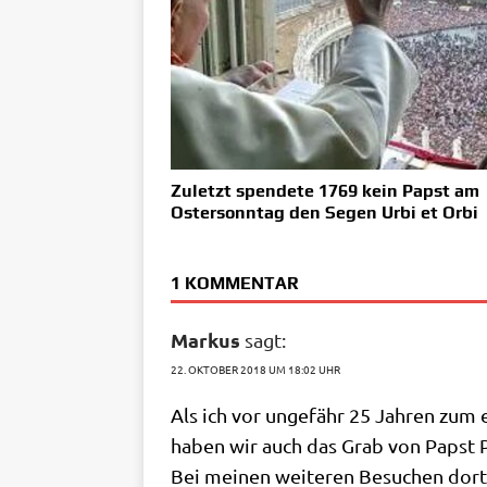
Zuletzt spendete 1769 kein Papst am
Ostersonntag den Segen Urbi et Orbi
1 KOMMENTAR
Markus
sagt:
22. OKTOBER 2018 UM 18:02 UHR
Als ich vor unge­fähr 25 Jah­ren zum
haben wir auch das Grab von Papst P
Bei mei­nen wei­te­ren Besu­chen dor