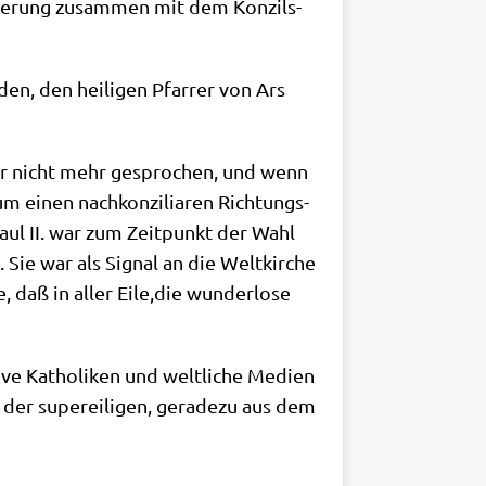
i­sie­rung zusam­men mit dem Kon­zils­
den, den hei­li­gen Pfar­rer von Ars
­her nicht mehr gespro­chen, und wenn
 einen nach­kon­zi­lia­ren Rich­tungs­
 Paul II. war zum Zeit­punkt der Wahl
. Sie war als Signal an die Welt­kir­che
, daß in aller Eile,die wun­der­lo­se
i­ve Katho­li­ken und welt­li­che Medi­en
n der super­ei­li­gen, gera­de­zu aus dem