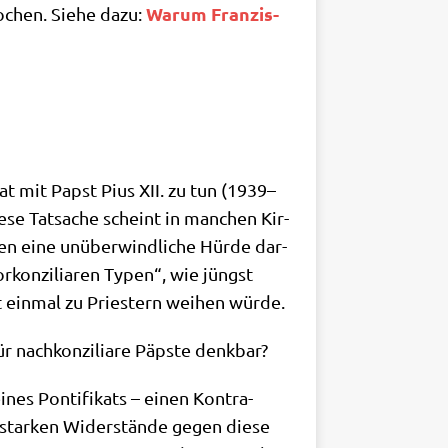
War­um Fran­zis­
ro­chen. Sie­he dazu:
at mit Papst Pius XII. zu tun (1939–
e­se Tat­sa­che scheint in man­chen Kir­
n eine unüber­wind­li­che Hür­de dar­
or­kon­zi­lia­ren Typen“, wie jüngst
ht ein­mal zu Prie­stern wei­hen würde.
r nach­kon­zi­lia­re Päp­ste denkbar?
nes Pon­ti­fi­kats – einen Kon­tra­
 star­ken Wider­stän­de gegen die­se