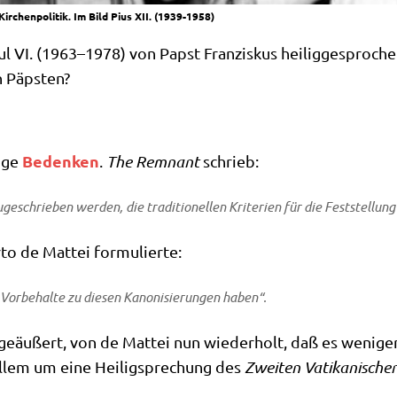
irchenpolitik. Im Bild Pius XII. (1939-1958)
VI. (1963–1978) von Papst Fran­zis­kus hei­lig­ge­spro­che
on Päpsten?
Beden­ken
i­ge
.
The Rem­nant
schrieb:
­schrie­ben wer­den, die tra­di­tio­nel­len Kri­te­ri­en für die Fest­stel­lu
er­to de Mat­tei formulierte:
r­be­hal­te zu die­sen Kano­ni­sie­run­gen haben“.
eäu­ßert, von de Mat­tei nun wie­der­holt, daß es weni­ger
llem um eine Hei­lig­spre­chung des
Zwei­ten Vati­ka­ni­schen