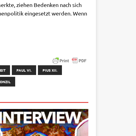
nmerk­te, zie­hen Beden­ken nach sich
en­po­li­tik ein­ge­setzt wer­den. Wenn
EIT
PAUL VI.
PIUS XII.
KONZIL