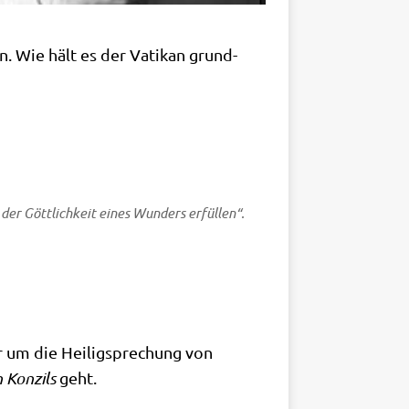
n. Wie hält es der Vati­kan grund­
ng der Gött­lich­keit eines Wun­ders erfüllen“.
 um die Hei­lig­spre­chung von
 Kon­zils
geht.