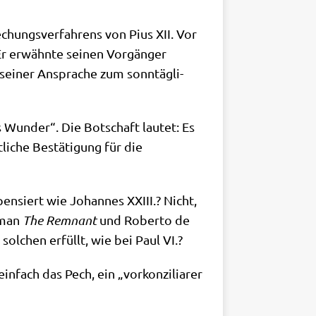
chungs­ver­fah­rens von Pius XII. Vor
r erwähn­te sei­nen Vor­gän­ger
 sei­ner Anspra­che zum sonn­täg­li­
Wun­der“. Die Bot­schaft lau­tet: Es
li­che Bestä­ti­gung für die
en­siert wie Johan­nes XXIII.? Nicht,
 man
The Rem­nant
und Rober­to de
sol­chen erfüllt, wie bei Paul VI.?
­fach das Pech, ein „vor­kon­zi­lia­rer