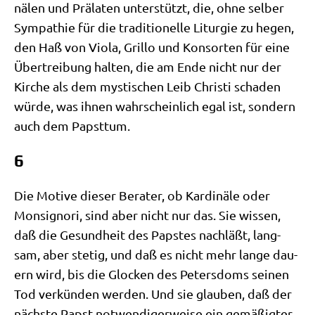
nä­len und Prä­la­ten unter­stützt, die, ohne sel­ber
Sym­pa­thie für die tra­di­tio­nel­le Lit­ur­gie zu hegen,
den Haß von Vio­la, Gril­lo und Kon­sor­ten für eine
Über­trei­bung hal­ten, die am Ende nicht nur der
Kir­che als dem mysti­schen Leib Chri­sti scha­den
wür­de, was ihnen wahr­schein­lich egal ist, son­dern
auch dem Papsttum.
6
Die Moti­ve die­ser Bera­ter, ob Kar­di­nä­le oder
Mon­signo­ri, sind aber nicht nur das. Sie wis­sen,
daß die Gesund­heit des Pap­stes nach­läßt, lang­
sam, aber ste­tig, und daß es nicht mehr lan­ge dau­
ern wird, bis die Glocken des Peters­doms sei­nen
Tod ver­kün­den wer­den. Und sie glau­ben, daß der
näch­ste Papst not­wen­di­ger­wei­se ein gemä­ßig­ter