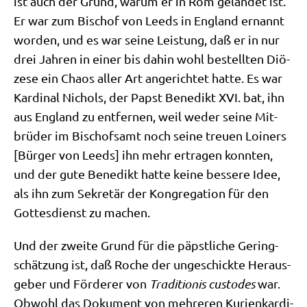
ist auch der Grund, war­um er in Rom gelan­det ist.
Er war zum Bischof von Leeds in Eng­land ernannt
wor­den, und es war sei­ne Lei­stung, daß er in nur
drei Jah­ren in einer bis dahin wohl bestell­ten Diö­
ze­se ein Cha­os aller Art ange­rich­tet hat­te. Es war
Kar­di­nal Nichols, der Papst Bene­dikt XVI. bat, ihn
aus Eng­land zu ent­fer­nen, weil weder sei­ne Mit­
brü­der im Bischofs­amt noch sei­ne treu­en Loi­n­ers
[Bür­ger von Leeds] ihn mehr ertra­gen konn­ten,
und der gute Bene­dikt hat­te kei­ne bes­se­re Idee,
als ihn zum Sekre­tär der Kon­gre­ga­ti­on für den
Got­tes­dienst zu machen.
Und der zwei­te Grund für die päpst­li­che Gering­
schät­zung ist, daß Roche der unge­schick­te Her­aus­
ge­ber und För­de­rer von
Tra­di­tio­nis cus­to­des
war.
Obwohl das Doku­ment von meh­re­ren Kuri­en­kar­di­