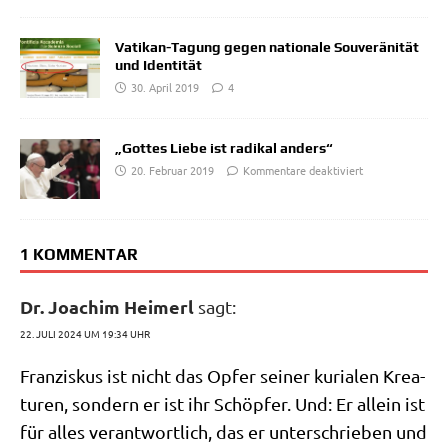
Vatikan-Tagung gegen nationale Souveränität
und Identität
30. April 2019
4
„Gottes Liebe ist radikal anders“
20. Februar 2019
Kommentare deaktiviert
1 KOMMENTAR
Dr. Joachim Heimerl
sagt:
22. JULI 2024 UM 19:34 UHR
Fran­zis­kus ist nicht das Opfer sei­ner kuria­len Krea­
tu­ren, son­dern er ist ihr Schöp­fer. Und: Er allein ist
für alles ver­ant­wort­lich, das er unter­schrie­ben und