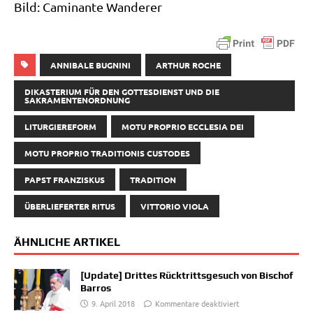
Bild: Cami­nan­te Wanderer
ANNIBALE BUGNINI
ARTHUR ROCHE
DIKASTERIUM FÜR DEN GOTTESDIENST UND DIE
SAKRAMENTENORDNUNG
LITURGIEREFORM
MOTU PROPRIO ECCLESIA DEI
MOTU PROPRIO TRADITIONIS CUSTODES
PAPST FRANZISKUS
TRADITION
ÜBERLIEFERTER RITUS
VITTORIO VIOLA
ÄHNLICHE ARTIKEL
[Update] Drittes Rücktrittsgesuch von Bischof
Barros
9. April 2018
Kommentare deaktiviert