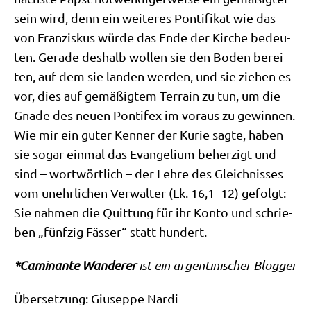
sein wird, denn ein wei­te­res Pon­ti­fi­kat wie das
von Fran­zis­kus wür­de das Ende der Kir­che bedeu­
ten. Gera­de des­halb wol­len sie den Boden berei­
ten, auf dem sie lan­den wer­den, und sie zie­hen es
vor, dies auf gemä­ßig­tem Ter­rain zu tun, um die
Gna­de des neu­en Pon­ti­fex im vor­aus zu gewin­nen.
Wie mir ein guter Ken­ner der Kurie sag­te, haben
sie sogar ein­mal das Evan­ge­li­um beher­zigt und
sind – wort­wört­lich – der Leh­re des Gleich­nis­ses
vom unehr­li­chen Ver­wal­ter (Lk. 16,1–12) gefolgt:
Sie nah­men die Quit­tung für ihr Kon­to und schrie­
ben „fünf­zig Fäs­ser“ statt hundert.
*Cami­nan­te Wan­de­rer
ist ein argen­ti­ni­scher Blogger
Über­set­zung: Giu­sep­pe Nar­di