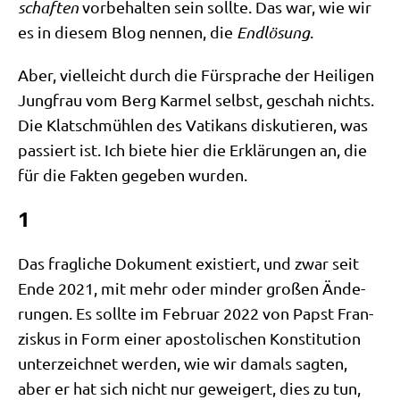
schaf­ten
vor­be­hal­ten sein soll­te. Das war, wie wir
es in die­sem Blog nen­nen, die
End­lö­sung
.
Aber, viel­leicht durch die Für­spra­che der Hei­li­gen
Jung­frau vom Berg Kar­mel selbst, geschah nichts.
Die Klatsch­müh­len des Vati­kans dis­ku­tie­ren, was
pas­siert ist. Ich bie­te hier die Erklä­run­gen an, die
für die Fak­ten gege­ben wurden.
1
Das frag­li­che Doku­ment exi­stiert, und zwar seit
Ende 2021, mit mehr oder min­der gro­ßen Ände­
run­gen. Es soll­te im Febru­ar 2022 von Papst Fran­
zis­kus in Form einer apo­sto­li­schen Kon­sti­tu­ti­on
unter­zeich­net wer­den, wie wir damals sag­ten,
aber er hat sich nicht nur gewei­gert, dies zu tun,