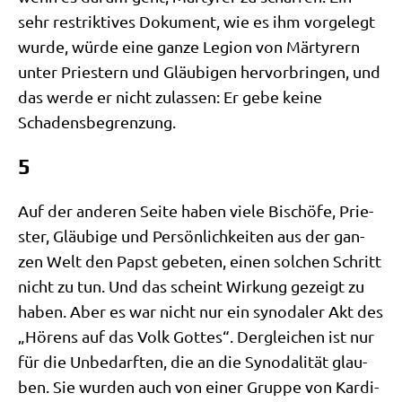
sehr restrik­ti­ves Doku­ment, wie es ihm vor­ge­legt
wur­de, wür­de eine gan­ze Legi­on von Mär­ty­rern
unter Prie­stern und Gläu­bi­gen her­vor­brin­gen, und
das wer­de er nicht zulas­sen: Er gebe kei­ne
Schadensbegrenzung.
5
Auf der ande­ren Sei­te haben vie­le Bischö­fe, Prie­
ster, Gläu­bi­ge und Per­sön­lich­kei­ten aus der gan­
zen Welt den Papst gebe­ten, einen sol­chen Schritt
nicht zu tun. Und das scheint Wir­kung gezeigt zu
haben. Aber es war nicht nur ein syn­oda­ler Akt des
„Hörens auf das Volk Got­tes“. Der­glei­chen ist nur
für die Unbe­darf­ten, die an die Syn­oda­li­tät glau­
ben. Sie wur­den auch von einer Grup­pe von Kar­di­