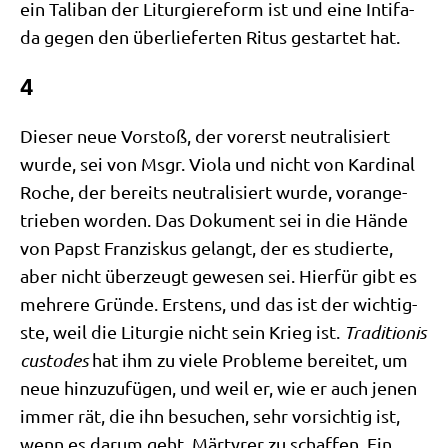
ein Tali­ban der Lit­ur­gie­re­form ist und eine Inti­fa­
da gegen den über­lie­fer­ten Ritus gestar­tet hat.
4
Die­ser neue Vor­stoß, der vor­erst neu­tra­li­siert
wur­de, sei von Msgr. Vio­la und nicht von Kar­di­nal
Roche, der bereits neu­tra­li­siert wur­de, vor­an­ge­
trie­ben wor­den. Das Doku­ment sei in die Hän­de
von Papst Fran­zis­kus gelangt, der es stu­dier­te,
aber nicht über­zeugt gewe­sen sei. Hier­für gibt es
meh­re­re Grün­de. Erstens, und das ist der wich­tig­
ste, weil die Lit­ur­gie nicht sein Krieg ist.
Tra­di­tio­nis
cus­to­des
hat ihm zu vie­le Pro­ble­me berei­tet, um
neue hin­zu­zu­fü­gen, und weil er, wie er auch jenen
immer rät, die ihn besu­chen, sehr vor­sich­tig ist,
wenn es dar­um geht, Mär­ty­rer zu schaf­fen. Ein