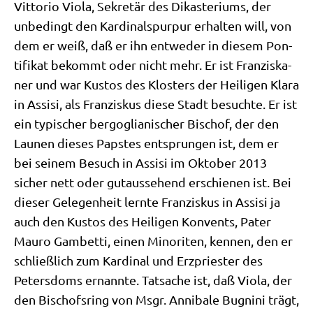
Vitto­rio Vio­la, Sekre­tär des Dik­aste­ri­ums, der
unbe­dingt den Kar­di­nals­pur­pur erhal­ten will, von
dem er weiß, daß er ihn ent­we­der in die­sem Pon­
ti­fi­kat bekommt oder nicht mehr. Er ist Fran­zis­ka­
ner und war Kustos des Klo­sters der Hei­li­gen Kla­ra
in Assi­si, als Fran­zis­kus die­se Stadt besuch­te. Er ist
ein typi­scher berg­o­glia­ni­scher Bischof, der den
Lau­nen die­ses Pap­stes ent­sprun­gen ist, dem er
bei sei­nem Besuch in Assi­si im Okto­ber 2013
sicher nett oder gut­aus­se­hend erschie­nen ist. Bei
die­ser Gele­gen­heit lern­te Fran­zis­kus in Assi­si ja
auch den Kustos des Hei­li­gen Kon­vents, Pater
Mau­ro Gam­bet­ti, einen Mino­ri­ten, ken­nen, den er
schließ­lich zum Kar­di­nal und Erz­prie­ster des
Peters­doms ernann­te. Tat­sa­che ist, daß Vio­la, der
den Bischofs­ring von Msgr. Anni­ba­le Bug­nini trägt,