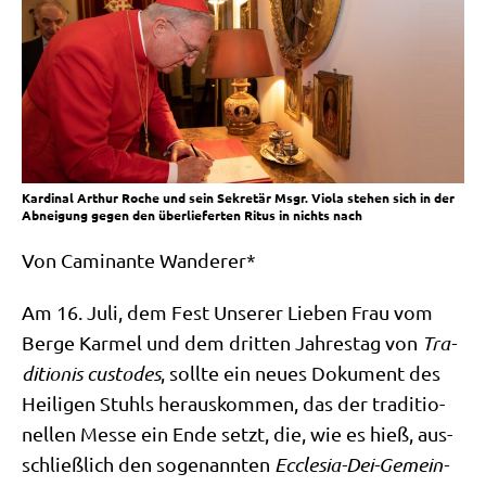
Kardinal Arthur Roche und sein Sekretär Msgr. Viola stehen sich in der
Abneigung gegen den überlieferten Ritus in nichts nach
Von Cami­nan­te Wanderer*
Am 16. Juli, dem Fest Unse­rer Lie­ben Frau vom
Ber­ge Kar­mel und dem drit­ten Jah­res­tag von
Tra­
di­tio­nis cus­to­des
, soll­te ein neu­es Doku­ment des
Hei­li­gen Stuhls her­aus­kom­men, das der tra­di­tio­
nel­len Mes­se ein Ende setzt, die, wie es hieß, aus­
schließ­lich den soge­nann­ten
Eccle­sia-Dei-Gemein­