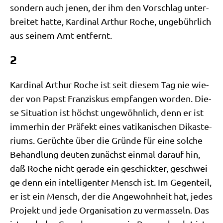
son­dern auch jenen, der ihm den Vor­schlag unter­
brei­tet hat­te, Kar­di­nal Arthur Roche, unge­bühr­lich
aus sei­nem Amt entfernt.
2
Kar­di­nal Arthur Roche ist seit die­sem Tag nie wie­
der von Papst Fran­zis­kus emp­fan­gen wor­den. Die­
se Situa­ti­on ist höchst unge­wöhn­lich, denn er ist
immer­hin der Prä­fekt eines vati­ka­ni­schen Dik­aste­
ri­ums. Gerüch­te über die Grün­de für eine sol­che
Behand­lung deu­ten zunächst ein­mal dar­auf hin,
daß Roche nicht gera­de ein geschick­ter, geschwei­
ge denn ein intel­li­gen­ter Mensch ist. Im Gegen­teil,
er ist ein Mensch, der die Ange­wohn­heit hat, jedes
Pro­jekt und jede Orga­ni­sa­ti­on zu ver­mas­seln. Das