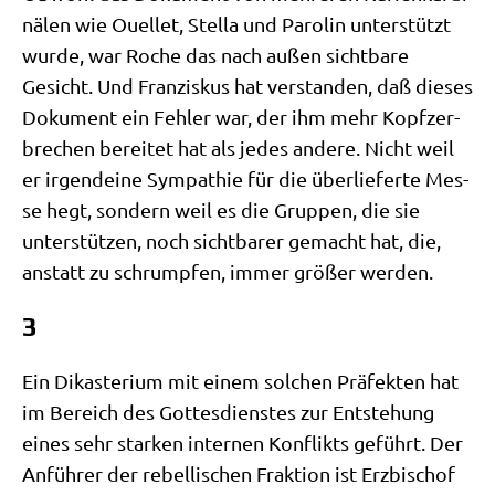
nä­len wie Ouel­let, Stel­la und Paro­lin unter­stützt
wur­de, war Roche das nach außen sicht­ba­re
Gesicht. Und Fran­zis­kus hat ver­stan­den, daß die­ses
Doku­ment ein Feh­ler war, der ihm mehr Kopf­zer­
bre­chen berei­tet hat als jedes ande­re. Nicht weil
er irgend­ei­ne Sym­pa­thie für die über­lie­fer­te Mes­
se hegt, son­dern weil es die Grup­pen, die sie
unter­stüt­zen, noch sicht­ba­rer gemacht hat, die,
anstatt zu schrump­fen, immer grö­ßer werden.
3
Ein Dik­aste­ri­um mit einem sol­chen Prä­fek­ten hat
im Bereich des Got­tes­dien­stes zur Ent­ste­hung
eines sehr star­ken inter­nen Kon­flikts geführt. Der
Anfüh­rer der rebel­li­schen Frak­ti­on ist Erz­bi­schof