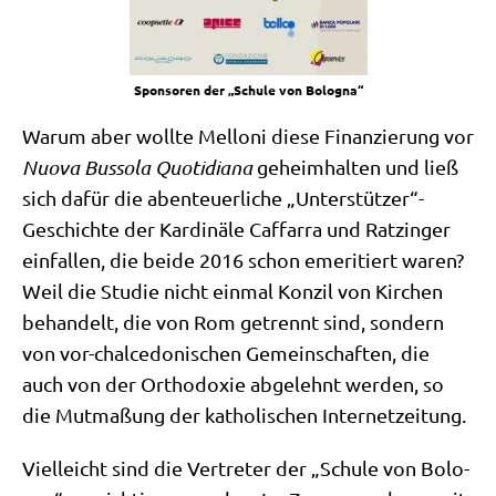
Spon­so­ren der „Schu­le von Bologna“
War­um aber woll­te Mel­lo­ni die­se Finan­zie­rung vor
Nuo­va Bus­so­la Quo­ti­dia­na
geheim­hal­ten und ließ
sich dafür die aben­teu­er­li­che „Unterstützer“-
Geschichte der Kar­di­nä­le Caf­farra und Ratz­in­ger
ein­fal­len, die bei­de 2016 schon eme­ri­tiert waren?
Weil die Stu­die nicht ein­mal Kon­zil von Kir­chen
behan­delt, die von Rom getrennt sind, son­dern
von vor-chal­ce­do­ni­schen Gemein­schaf­ten, die
auch von der Ortho­do­xie abge­lehnt wer­den, so
die Mut­ma­ßung der katho­li­schen Internetzeitung.
Viel­leicht sind die Ver­tre­ter der „Schu­le von Bolo­