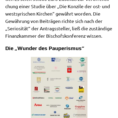
chung einer Stu­die über „Die Kon­zi­le der ost- und
west­sy­ri­schen Kir­chen“ gewährt wor­den. Die
Gewäh­rung von Bei­trä­gen rich­te sich nach der
„Serio­si­tät“ der Antrags­stel­ler, ließ die zustän­di­ge
Finanz­kam­mer der Bischofs­kon­fe­renz wissen.
Die „Wunder des Pauperismus“