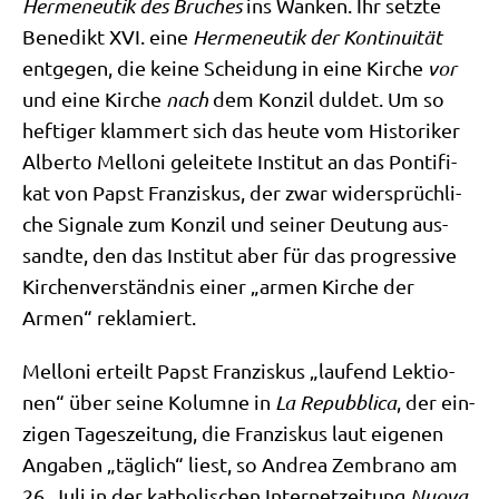
Her­me­neu­tik des Bru­ches
ins Wan­ken. Ihr setz­te
Bene­dikt XVI. eine
Her­me­neu­tik der Kon­ti­nui­tät
ent­ge­gen, die kei­ne Schei­dung in eine Kir­che
vor
und eine Kir­che
nach
dem Kon­zil dul­det. Um so
hef­ti­ger klam­mert sich das heu­te vom Histo­ri­ker
Alber­to Mel­lo­ni gelei­te­te Insti­tut an das Pon­ti­fi­
kat von Papst Fran­zis­kus, der zwar wider­sprüch­li­
che Signa­le zum Kon­zil und sei­ner Deu­tung aus­
sand­te, den das Insti­tut aber für das pro­gres­si­ve
Kir­chen­ver­ständ­nis einer „armen Kir­che der
Armen“ reklamiert.
Mel­lo­ni erteilt Papst Fran­zis­kus „lau­fend Lek­tio­
nen“ über sei­ne Kolum­ne in
La Repubbli­ca
, der ein­
zi­gen Tages­zei­tung, die Fran­zis­kus laut eige­nen
Anga­ben „täg­lich“ liest, so Andrea Zem­bra­no am
26. Juli in der katho­li­schen Inter­net­zei­tung
Nuo­va