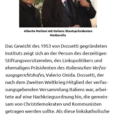
Alber­to Mel­lo­ni mit Ita­li­ens Staats­prä­si­den­ten
Mattarella
Das Gewicht des 1953 von Dos­set­ti gegrün­de­ten
Insti­tuts zeigt sich an der Per­son des der­zei­ti­gen
Stif­tungs­vor­sit­zen­den, des Links­po­li­ti­kers und
ehe­ma­li­gen Prä­si­den­ten des
Ita­lie­ni­schen Ver­fas­
sungs­ge­richts­ho­fes
, Vale­rio Oni­da. Dos­set­ti, der
nach dem Zwei­ten Welt­krieg Mit­glied der ver­fas­
sungs­ge­ben­den Ver­samm­lung Ita­li­ens war, arbei­
te­te auf eine Nach­kriegs­ord­nung hin, die gemein­
sam von Christ­de­mo­kra­ten und Kom­mu­ni­sten
getra­gen wer­den soll­te. Als die­se links­ka­tho­li­sche