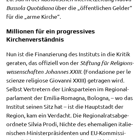
Bus­so­la Quo­ti­dia­na
über die „öffent­li­chen Gel­der“
für die „arme Kirche“.
Millionen für ein progressives
Kirchenverständnis
Nun ist die Finan­zie­rung des Insti­tuts in die Kri­tik
gera­ten, das offi­zi­ell von der
Stif­tung für Reli­gi­ons­
wis­sen­schaf­ten Johan­nes XXIII.
(Fon­da­zio­ne per le
sci­en­ze reli­gio­se Gio­van­ni XXIII) getra­gen wird.
Selbst Ver­tre­tern der Links­par­tei­en im Regio­nal­
par­la­ment der Emi­lia-Roma­gna, Bolo­gna, – wo das
Insti­tut sei­nen Sitz hat – ist die Haupt­stadt der
Regi­on, kam ein Ver­dacht. Die Regio­nal­rats­ab­ge­
ord­ne­te Sil­via Pro­di, Nich­te des ehe­ma­li­gen ita­lie­
ni­schen Mini­ster­prä­si­den­ten und EU-Kom­mis­si­