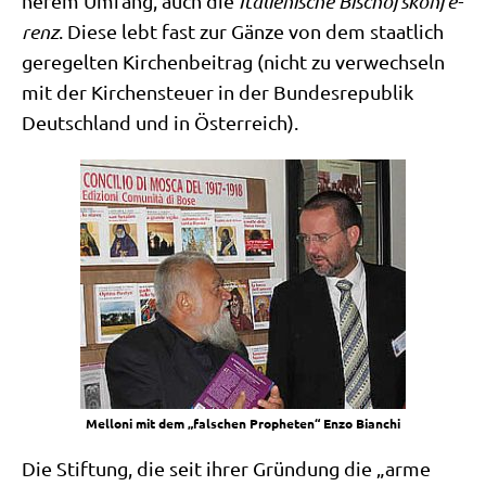
ne­rem Umfang, auch die
Ita­lie­ni­sche Bischofs­kon­fe­
renz
. Die­se lebt fast zur Gän­ze von dem staat­lich
gere­gel­ten Kir­chen­bei­trag (nicht zu ver­wech­seln
mit der Kir­chen­steu­er in der Bun­des­re­pu­blik
Deutsch­land und in Österreich).
Mel­lo­ni mit dem „fal­schen Pro­phe­ten“ Enzo Bianchi
Die Stif­tung, die seit ihrer Grün­dung die „arme