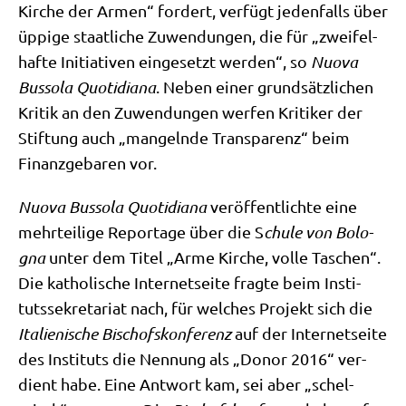
Kir­che der Armen“ for­dert, ver­fügt jeden­falls über
üppi­ge staat­li­che Zuwen­dun­gen, die für „zwei­fel­
haf­te Initia­ti­ven ein­ge­setzt wer­den“, so
Nuo­va
Bus­so­la Quo­ti­dia­na
. Neben einer grund­sätz­li­chen
Kri­tik an den Zuwen­dun­gen wer­fen Kri­ti­ker der
Stif­tung auch „man­geln­de Trans­pa­renz“ beim
Finanz­ge­ba­ren vor.
Nuo­va Bus­so­la Quo­ti­dia­na
ver­öf­fent­lich­te eine
mehr­tei­li­ge Repor­ta­ge über die S
chu­le von Bolo­
gna
unter dem Titel „Arme Kir­che, vol­le Taschen“.
Die katho­li­sche Inter­net­sei­te frag­te beim Insti­
tuts­se­kre­ta­ri­at nach, für wel­ches Pro­jekt sich die
Ita­lie­ni­sche Bischofs­kon­fe­renz
auf der Inter­net­sei­te
des Insti­tuts die Nen­nung als „Donor 2016“ ver­
dient habe. Eine Ant­wort kam, sei aber „schel­