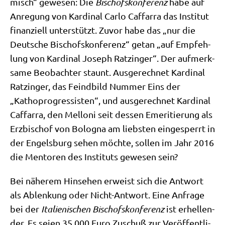
misch“ gewe­sen: Die
Bischofs­kon­fe­renz
habe auf
Anre­gung von Kar­di­nal Car­lo Caf­farra das Insti­tut
finan­zi­ell unter­stützt. Zuvor habe das „nur die
Deut­sche Bischofs­kon­fe­renz“ getan „auf Emp­feh­
lung von Kar­di­nal Joseph Ratz­in­ger“. Der auf­merk­
sa­me Beob­ach­ter staunt. Aus­ge­rech­net Kar­di­nal
Ratz­in­ger, das Feind­bild Num­mer Eins der
„Kathop­ro­gres­si­sten“, und aus­ge­rech­net Kar­di­nal
Caf­farra, den Mel­lo­ni seit des­sen Eme­ri­tie­rung als
Erz­bi­schof von Bolo­gna am lieb­sten ein­ge­sperrt in
der Engels­burg sehen möch­te, sol­len im Jahr 2016
die Men­to­ren des Insti­tuts gewe­sen sein?
Bei nähe­rem Hin­se­hen erweist sich die Ant­wort
als Ablen­kung oder Nicht-Ant­wort. Eine Anfra­ge
bei der
Ita­lie­ni­schen Bischofs­kon­fe­renz
ist erhel­len­
der. Es sei­en 35.000 Euro Zuschuß zur Ver­öf­fent­li­