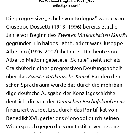
Ein Teil­band trägt den Titel: „Das
mün­di­ge Konzil“
Die pro­gres­si­ve „Schu­le von Bolo­gna“ wur­de von
Giu­sep­pe Dos­set­ti (1913–1996) bereits etli­che
Jah­re vor Beginn des
Zwei­ten Vati­ka­ni­schen Kon­zils
gegrün­det. Ein hal­bes Jahr­hun­dert war Giu­sep­pe
Albe­ri­go (1926–2007) ihr Lei­ter. Die heu­te von
Alber­to Mel­lo­ni gelei­te­te „Schu­le“ sieht sich als
Grals­hü­te­rin einer pro­gres­si­ven Deu­tungs­ho­heit
über das
Zwei­te Vati­ka­ni­sche Kon­zil
. Für den deut­
schen Sprach­raum wur­de das durch die mehr­bän­
di­ge deut­sche Aus­ga­be der Kon­zils­ge­schich­te
deut­lich, die von der
Deut­schen Bischofs­kon­fe­renz
finan­ziert wur­de. Erst durch das Pon­ti­fi­kat von
Bene­dikt XVI. geriet das Mono­pol durch sei­nen
Wider­spruch gegen die vom Insti­tut ver­tre­te­ne