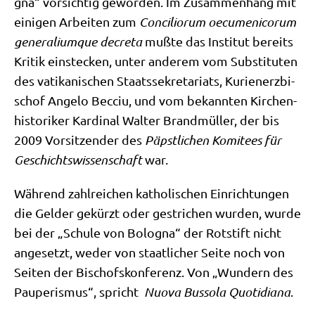
gna“ vor­sich­tig gewor­den. Im Zusam­men­hang mit
eini­gen Arbei­ten zum
Con­ci­li­o­rum oecu­me­ni­corum
gene­ra­li­um­que decre­ta
muß­te das Insti­tut bereits
Kri­tik ein­stecken, unter ande­rem vom Sub­sti­tu­ten
des vati­ka­ni­schen Staats­se­kre­ta­ri­ats, Kuri­en­erz­bi­
schof Ange­lo Becciu, und vom bekann­ten Kir­chen­
hi­sto­ri­ker Kar­di­nal Wal­ter Brand­mül­ler, der bis
2009 Vor­sit­zen­der des
Päpst­li­chen Komi­tees für
Geschichts­wis­sen­schaft
war.
Wäh­rend zahl­rei­chen katho­li­schen Ein­rich­tun­gen
die Gel­der gekürzt oder gestri­chen wur­den, wur­de
bei der „Schu­le von Bolo­gna“ der Rot­stift nicht
ange­setzt, weder von staat­li­cher Sei­te noch von
Sei­ten der Bischofs­kon­fe­renz. Von „Wun­dern des
Pau­pe­ris­mus“, spricht
Nuo­va Bus­so­la Quo­ti­dia­na
.