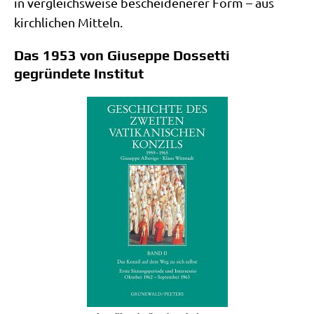
in ver­gleichs­wei­se beschei­de­ne­rer Form – aus
kirch­li­chen Mitteln.
Das 1953 von Giuseppe Dossetti
gegründete Institut