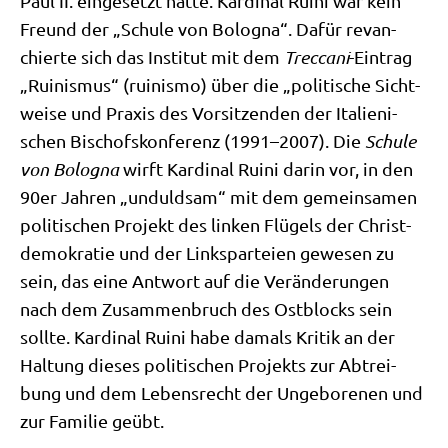
Paul II. ein­ge­setzt hat­te. Kar­di­nal Rui­ni war kein
Freund der „Schu­le von Bolo­gna“. Dafür revan­
chier­te sich das Insti­tut mit dem
Trec­ca­ni
-Ein­trag
„Rui­nis­mus“ (rui­nis­mo) über die „poli­ti­sche Sicht­
wei­se und Pra­xis des Vor­sit­zen­den der Ita­lie­ni­
schen Bischofs­kon­fe­renz (1991–2007). Die
Schu­le
von Bolo­gna
wirft Kar­di­nal Rui­ni dar­in vor, in den
90er Jah­ren „unduld­sam“ mit dem gemein­sa­men
poli­ti­schen Pro­jekt des lin­ken Flü­gels der Christ­
de­mo­kra­tie und der Links­par­tei­en gewe­sen zu
sein, das eine Ant­wort auf die Ver­än­de­run­gen
nach dem Zusam­men­bruch des Ost­blocks sein
soll­te. Kar­di­nal Rui­ni habe damals Kri­tik an der
Hal­tung die­ses poli­ti­schen Pro­jekts zur Abtrei­
bung und dem Lebens­recht der Unge­bo­re­nen und
zur Fami­lie geübt.