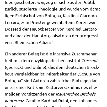
Idee geschei­tert war, zog er sich aus der Poli­tik
zurück, stu­dier­te Theo­lo­gie und wur­de vom dama­
li­gen Erz­bi­schof von Bolo­gna, Kar­di­nal Gia­co­mo
Ler­ca­ro, zum Prie­ster geweiht. Beim Kon­zil war
Dos­set­ti der Haupt­be­ra­ter von Kar­di­nal Ler­ca­ro
und einer der Haupt­or­ga­ni­sa­to­ren der pro­gres­si­
ven „Rhei­ni­schen Allianz“.
Ein ande­rer Beleg ist die inten­si­ve Zusam­men­ar­
beit mit dem enzy­klo­pä­di­schen Insti­tut
Trec­ca­ni
(gedruckt und online), das dem deut­schen Brock­
haus ver­gleich­bar ist. Mit­ar­bei­ter der „Schu­le von
Bolo­gna“ sind Autoren zahl­rei­cher Ein­trä­ge, dar­
un­ter einer Kri­tik am Kul­tur­ver­ständ­nis des ehe­
ma­li­gen Vor­sit­zen­den der
Ita­lie­ni­schen Bischofs­
kon­fe­renz
, Camil­lo Kar­di­nal Rui­ni, den Johan­nes