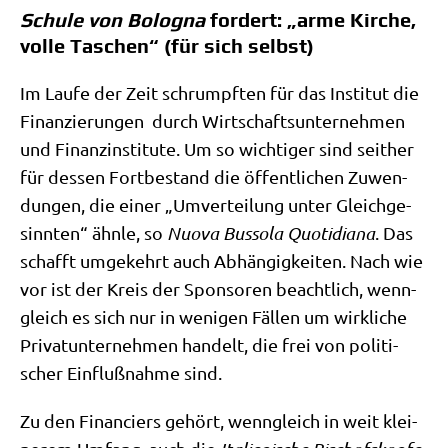
Schule von Bologna
fordert: „arme Kirche,
volle Taschen“ (für sich selbst)
Im Lau­fe der Zeit schrumpf­ten für das Insti­tut die
Finan­zie­run­gen durch Wirt­schafts­un­ter­neh­men
und Finanz­in­sti­tu­te. Um so wich­ti­ger sind seit­her
für des­sen Fort­be­stand die öffent­li­chen Zuwen­
dun­gen, die einer „Umver­tei­lung unter Gleich­ge­
sinn­ten“ ähn­le, so
Nuo­va Bus­so­la Quo­ti­dia­na
. Das
schafft umge­kehrt auch Abhän­gig­kei­ten. Nach wie
vor ist der Kreis der Spon­so­ren beacht­lich, wenn­
gleich es sich nur in weni­gen Fäl­len um wirk­li­che
Pri­vat­un­ter­neh­men han­delt, die frei von poli­ti­
scher Ein­fluß­nah­me sind.
Zu den Finan­ciers gehört, wenn­gleich in weit klei­