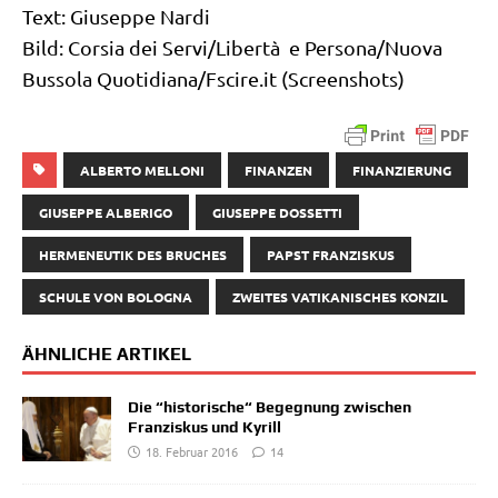
Text: Giu­sep­pe Nardi
Bild: Cor­sia dei Servi/​Libertà e Persona/​Nuova
Bus­so­la Quotidiana/Fscire.it (Screen­shots)
ALBERTO MELLONI
FINANZEN
FINANZIERUNG
GIUSEPPE ALBERIGO
GIUSEPPE DOSSETTI
HERMENEUTIK DES BRUCHES
PAPST FRANZISKUS
SCHULE VON BOLOGNA
ZWEITES VATIKANISCHES KONZIL
ÄHNLICHE ARTIKEL
Die “historische“ Begegnung zwischen
Franziskus und Kyrill
18. Februar 2016
14