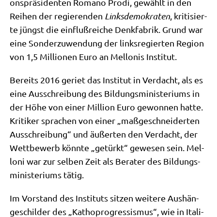
ons­prä­si­den­ten Roma­no Pro­di, gewählt in den
Rei­hen der regie­ren­den
Links­de­mo­kra­ten
, kri­ti­sier­
te jüngst die ein­fluß­rei­che Denk­fa­brik. Grund war
eine Son­der­zu­wen­dung der links­re­gier­ten Regi­on
von 1,5 Mil­lio­nen Euro an Mel­lo­nis Institut.
Bereits 2016 geriet das Insti­tut in Ver­dacht, als es
eine Aus­schrei­bung des Bil­dungs­mi­ni­ste­ri­ums in
der Höhe von einer Mil­li­on Euro gewon­nen hat­te.
Kri­ti­ker spra­chen von einer „maß­ge­schnei­der­ten
Aus­schrei­bung“ und äußer­ten den Ver­dacht, der
Wett­be­werb könn­te „getürkt“ gewe­sen sein. Mel­
lo­ni war zur sel­ben Zeit als Bera­ter des Bil­dungs­
mi­ni­ste­ri­ums tätig.
Im Vor­stand des Insti­tuts sit­zen wei­te­re Aus­hän­
ge­schil­der des „Kathop­ro­gres­sis­mus“, wie in Ita­li­