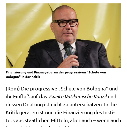
Finanzierung und Finanzgebaren der progressiven "Schule von
Bologna" in der Kritik
(Rom) Die pro­gres­si­ve „Schu­le von Bolo­gna“ und
ihr Ein­fluß auf das
Zwei­te Vati­ka­ni­sche Kon­zil
und
des­sen Deu­tung ist nicht zu unter­schät­zen. In die
Kri­tik gera­ten ist nun die Finan­zie­rung des Insti­
tuts aus staat­li­chen Mit­teln, aber auch – wenn auch