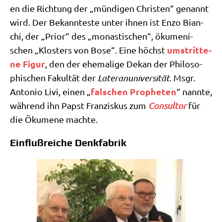
en die Rich­tung der „mün­di­gen Chri­sten“ genannt
wird. Der Bekann­te­ste unter ihnen ist Enzo Bian­
chi, der „Pri­or“ des „monasti­schen“, öku­me­ni­
umstrit­te­
schen „Klo­sters von Bose“. Eine höchst
ne Figur
, den der ehe­ma­li­ge Dekan der Phi­lo­so­
phi­schen Fakul­tät der
Late­ran­uni­ver­si­tät
. Msgr.
fal­schen Pro­phe­ten
Anto­nio Livi, einen „
“ nann­te,
wäh­rend ihn Papst Fran­zis­kus zum
Con­sul­tor
für
die Öku­me­ne machte.
Einflußreiche Denkfabrik