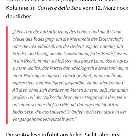
Kolum­ne im
Cor­rie­re del­la Sera
vom 12. März noch
deutlicher:
„Ob es um die Fort­pflan­zung des Lebens und die Art und
Wei­se des Todes ging, um die Merk­ma­le der Eltern­schaft
oder die Sexu­al­mo­ral, um die Bedeu­tung der Fami­lie, um
Frie­den und Krieg, um die Umwand­lung jedes Bedürf­nis­ses
in ein Recht, immer schloß sich das gan­ze Land, das pro­gres­
siv sein woll­te, der Par­tei der ‚ideo­lo­gisch Kor­rek­ten‘ an, in
einer Hal­tung arro­gan­ter Über­le­gen­heit, wenn nicht gar
aggres­si­ver Feind­se­lig­keit gegen­über Anders­den­ken­den“.
All dies, ohne sich dar­über im kla­ren zu sein, daß „für einen
gro­ßen Teil der Volks­schich­ten die­se Hege­mo­nie des ‚Neu­
en‘ einen schmerz­haf­ten Riß mit der eige­nen Iden­ti­tät
bedeu­te­te, die aus tau­send Grün­den noch sehr stark in der
Ver­gan­gen­heit ver­wur­zelt war.“
Die­se Ana­ly­se erfolgt aus lin­ker Sicht, aber erst­