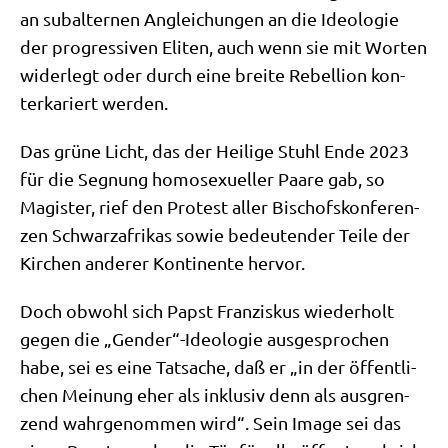
an sub­al­ter­nen Anglei­chun­gen an die Ideo­lo­gie
der pro­gres­si­ven Eli­ten, auch wenn sie mit Wor­ten
wider­legt oder durch eine brei­te Rebel­li­on kon­
ter­ka­riert werden.
Das grü­ne Licht, das der Hei­li­ge Stuhl Ende 2023
für die Seg­nung homo­se­xu­el­ler Paa­re gab, so
Magi­ster, rief den Pro­test aller Bischofs­kon­fe­ren­
zen Schwarz­afri­kas sowie bedeu­ten­der Tei­le der
Kir­chen ande­rer Kon­ti­nen­te hervor.
Doch obwohl sich Papst Fran­zis­kus wie­der­holt
gegen die „Gender“-Ideologie aus­ge­spro­chen
habe, sei es eine Tat­sa­che, daß er „in der öffent­li­
chen Mei­nung eher als inklu­siv denn als aus­gren­
zend wahr­ge­nom­men wird“. Sein Image sei das