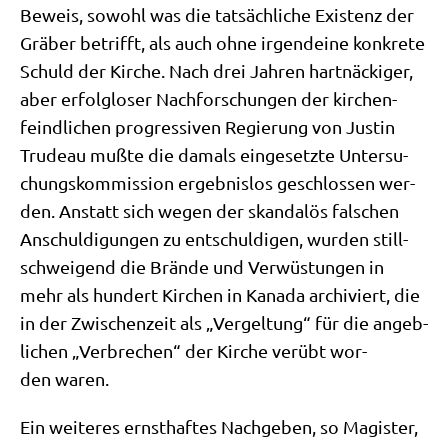
Beweis, sowohl was die tat­säch­li­che Exi­stenz der
Grä­ber betrifft, als auch ohne irgend­ei­ne kon­kre­te
Schuld der Kir­che. Nach drei Jah­ren hart­näcki­ger,
aber erfolg­lo­ser Nach­for­schun­gen der kir­chen­
feind­li­chen pro­gres­si­ven Regie­rung von Justin
Tru­deau muß­te die damals ein­ge­setz­te Unter­su­
chungs­kom­mis­si­on ergeb­nis­los geschlos­sen wer­
den. Anstatt sich wegen der skan­da­lös fal­schen
Anschul­di­gun­gen zu ent­schul­di­gen, wur­den still­
schwei­gend die Brän­de und Ver­wü­stun­gen in
mehr als hun­dert Kir­chen in Kana­da archi­viert, die
in der Zwi­schen­zeit als „Ver­gel­tung“ für die angeb­
li­chen „Ver­bre­chen“ der Kir­che ver­übt wor­
den waren.
Ein wei­te­res ernst­haf­tes Nach­ge­ben, so Magi­ster,