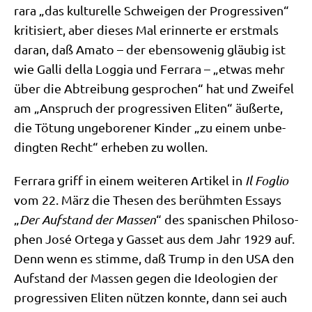
ra­ra „das kul­tu­rel­le Schwei­gen der Pro­gres­si­ven“
kri­ti­siert, aber die­ses Mal erin­ner­te er erst­mals
dar­an, daß Ama­to – der eben­so­we­nig gläu­big ist
wie Gal­li del­la Log­gia und Fer­ra­ra – „etwas mehr
über die Abtrei­bung gespro­chen“ hat und Zwei­fel
am „Anspruch der pro­gres­si­ven Eli­ten“ äußer­te,
die Tötung unge­bo­re­ner Kin­der „zu einem unbe­
ding­ten Recht“ erhe­ben zu wollen.
Fer­ra­ra griff in einem wei­te­ren Arti­kel in
Il Foglio
vom 22. März die The­sen des berühm­ten Essays
„
Der Auf­stand der Mas­sen
“ des spa­ni­schen Phi­lo­so­
phen José Orte­ga y Gas­set aus dem Jahr 1929 auf.
Denn wenn es stim­me, daß Trump in den USA den
Auf­stand der Mas­sen gegen die Ideo­lo­gien der
pro­gres­si­ven Eli­ten nüt­zen konn­te, dann sei auch