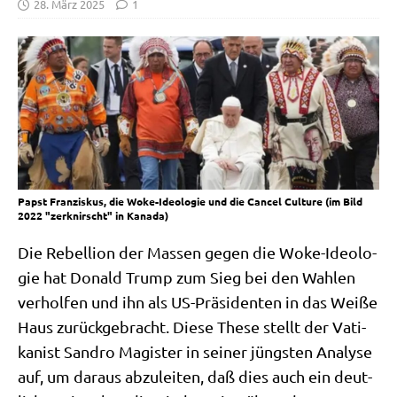
28. März 2025
1
Papst Franziskus, die Woke-Ideologie und die Cancel Culture (im Bild
2022 "zerknirscht" in Kanada)
Die Rebel­li­on der Mas­sen gegen die Woke-Ideo­lo­
gie hat Donald Trump zum Sieg bei den Wah­len
ver­hol­fen und ihn als US-Prä­si­den­ten in das Wei­ße
Haus zurück­ge­bracht. Die­se The­se stellt der Vati­
ka­nist San­dro Magi­ster in sei­ner jüng­sten Ana­ly­se
auf, um dar­aus abzu­lei­ten, daß dies auch ein deut­