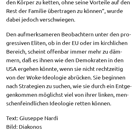
den Kör­per zu ket­ten, ohne sei­ne Vor­tei­le auf den
Rest der Fami­lie über­tra­gen zu kön­nen“, wur­de
dabei jedoch verschwiegen.
Den auf­merk­sa­me­ren Beob­ach­tern unter den pro­
gres­si­ven Eli­ten, ob in der EU oder im kirch­li­chen
Bereich, scheint offen­bar immer mehr zu däm­
mern, daß es ihnen wie den Demo­kra­ten in den
USA erge­hen könn­te, wenn sie nicht recht­zei­tig
von der Woke-Ideo­lo­gie abrücken. Sie begin­nen
nach Stra­te­gien zu suchen, wie sie durch ein Ent­ge­
gen­kom­men mög­lichst viel von ihrer lin­ken, men­
schen­feind­li­chen Ideo­lo­gie ret­ten können.
Text: Giu­sep­pe Nar­di
Bild: Dia­ko­nos