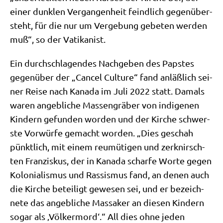
einer dunk­len Ver­gan­gen­heit feind­lich gegen­über­
steht, für die nur um Ver­ge­bung gebe­ten wer­den
muß“, so der Vatikanist.
Ein durch­schla­gen­des Nach­ge­ben des Pap­stes
gegen­über der „Can­cel Cul­tu­re“ fand anläß­lich sei­
ner Rei­se nach Kana­da im Juli 2022 statt. Damals
waren angeb­li­che Mas­sen­grä­ber von indi­ge­nen
Kin­dern gefun­den wor­den und der Kir­che schwer­
ste Vor­wür­fe gemacht wor­den. „Dies geschah
pünkt­lich, mit einem reu­mü­ti­gen und zer­knirsch­
ten Fran­zis­kus, der in Kana­da schar­fe Wor­te gegen
Kolo­nia­lis­mus und Ras­sis­mus fand, an denen auch
die Kir­che betei­ligt gewe­sen sei, und er bezeich­
ne­te das angeb­li­che Mas­sa­ker an die­sen Kin­dern
sogar als ‚Völ­ker­mord‘.“ All dies ohne jeden