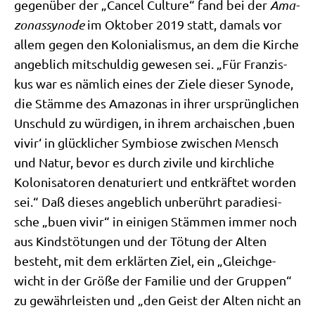
gegen­über der „Can­cel Cul­tu­re“ fand bei der
Ama­
zo­nas­syn­ode
im Okto­ber 2019 statt, damals vor
allem gegen den Kolo­nia­lis­mus, an dem die Kir­che
angeb­lich mit­schul­dig gewe­sen sei. „Für Fran­zis­
kus war es näm­lich eines der Zie­le die­ser Syn­ode,
die Stäm­me des Ama­zo­nas in ihrer ursprüng­li­chen
Unschuld zu wür­di­gen, in ihrem archai­schen ‚buen
vivir‘ in glück­li­cher Sym­bio­se zwi­schen Mensch
und Natur, bevor es durch zivi­le und kirch­li­che
Kolo­ni­sa­to­ren dena­tu­riert und ent­kräf­tet wor­den
sei.“ Daß die­ses angeb­lich unbe­rührt para­die­si­
sche „buen vivir“ in eini­gen Stäm­men immer noch
aus Kinds­tö­tun­gen und der Tötung der Alten
besteht, mit dem erklär­ten Ziel, ein „Gleich­ge­
wicht in der Grö­ße der Fami­lie und der Grup­pen“
zu gewähr­lei­sten und „den Geist der Alten nicht an