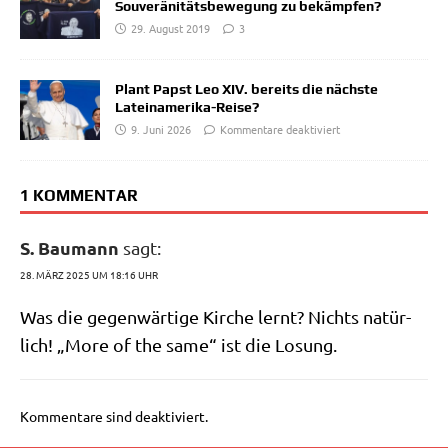
Souveränitätsbewegung zu bekämpfen?
29. August 2019
3
Plant Papst Leo XIV. bereits die nächste
Lateinamerika-Reise?
9. Juni 2026
Kommentare deaktiviert
1 KOMMENTAR
S. Baumann
sagt:
28. MÄRZ 2025 UM 18:16 UHR
Was die gegen­wär­ti­ge Kir­che lernt? Nichts natür­
lich! „More of the same“ ist die Losung.
Kommentare sind deaktiviert.