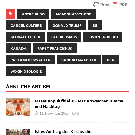
ABTREIBUNG
AMAZONASSYNODE
CANCEL CULTURE
DONALD TRUMP
EU
GLOBALE ELITEN
GLOBALISMUS
JUSTIN TRUDEAU
KANADA
PAPST FRANZISKUS
PARLAMENTSWAHLEN
SANDRO MAGISTER
USA
WOKE-IDEOLOGIE
ÄHNLICHE ARTIKEL
Mater Populi fidelis – Maria zwischen Himmel
und Hashtag
12. November 2025
5
Ist es Auftrag der Kirche, die