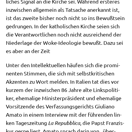
li­ches Signal an die Kir­che sei. Wäh­rend erste­res
inzwi­schen all­ge­mein als Tat­sa­che aner­kannt ist,
ist das zwei­te bis­her noch nicht so ins Bewußt­sein
gedrun­gen. In der katho­li­schen Kir­che sei­en sich
die Ver­ant­wort­li­chen noch nicht aus­rei­chend der
Nie­der­la­ge der Woke-Ideo­lo­gie bewußt. Dazu sei
es aber an der Zeit
Unter den Intel­lek­tu­el­len häu­fen sich die pro­mi­
nen­ten Stim­men, die sich mit selbst­kri­ti­schen
Akzen­ten zu Wort mel­den. In Ita­li­en tat dies vor
kur­zem der inzwi­schen 86 Jah­re alte Links­po­li­ti­
ker, ehe­ma­li­ge Mini­ster­prä­si­dent und ehe­ma­li­ge
Vor­sit­zen­de des Ver­fas­sungs­ge­richts Giu­lia­no
Ama­to in einem Inter­view mit der füh­ren­den lin­
ken Tages­zei­tung
La Repubbli­ca
, die Papst Fran­zis­
kus ger­ne liest. Ama­to sprach dar­in von „über­