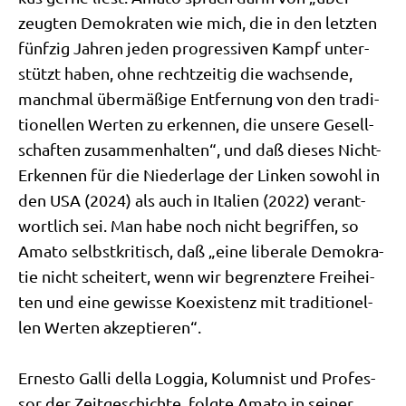
zeug­ten Demo­kra­ten wie mich, die in den letz­ten
fünf­zig Jah­ren jeden pro­gres­si­ven Kampf unter­
stützt haben, ohne recht­zei­tig die wach­sen­de,
manch­mal über­mä­ßi­ge Ent­fer­nung von den tra­di­
tio­nel­len Wer­ten zu erken­nen, die unse­re Gesell­
schaf­ten zusam­men­hal­ten“, und daß die­ses Nicht-
Erken­nen für die Nie­der­la­ge der Lin­ken sowohl in
den USA (2024) als auch in Ita­li­en (2022) ver­ant­
wort­lich sei. Man habe noch nicht begrif­fen, so
Ama­to selbst­kri­tisch, daß „eine libe­ra­le Demo­kra­
tie nicht schei­tert, wenn wir begrenz­te­re Frei­hei­
ten und eine gewis­se Koexi­stenz mit tra­di­tio­nel­
len Wer­ten akzep­tie­ren“.
Erne­sto Gal­li del­la Log­gia, Kolum­nist und Pro­fes­
sor der Zeit­ge­schich­te, folg­te Ama­to in sei­ner