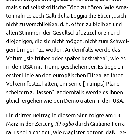
mals sind selbst­kri­ti­sche Töne zu hören. Wie Ama­
to mahn­te auch Gal­li del­la Log­gia die Eli­ten, „sich
nicht zu ver­schlie­ßen, d. h. offen zu blei­ben und
allen Stim­men der Gesell­schaft zuzu­hö­ren und
die­je­ni­gen, die sie nicht mögen, nicht zum Schwei­
gen brin­gen“ zu wol­len. Andern­falls wer­de das
Votum „sie frü­her oder spä­ter bestra­fen“, wie es
in den USA mit Trump gesche­hen sei. Es lie­ge „in
erster Linie an den euro­päi­schen Eli­ten, an ihren
Völ­kern fest­zu­hal­ten, um sei­ne [Trumps] Plä­ne
schei­tern zu las­sen“, andern­falls wer­de es ihnen
gleich erge­hen wie den Demo­kra­ten in den USA.
Ein drit­ter Bei­trag in die­sem Sinn folg­te am 13.
März in der Zei­tung
Il Foglio
durch Giu­lia­no Fer­ra­
ra. Es sei nicht neu, wie Magi­ster betont, daß Fer­