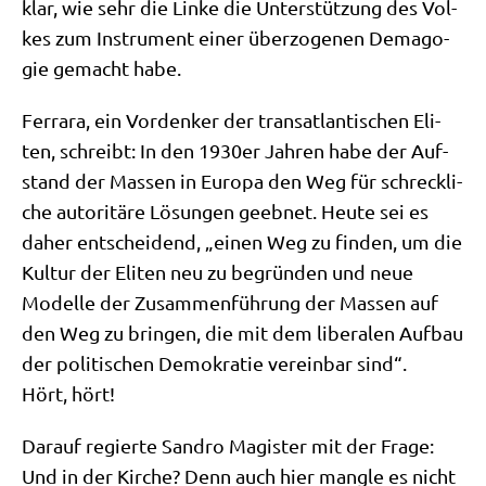
klar, wie sehr die Lin­ke die Unter­stüt­zung des Vol­
kes zum Instru­ment einer über­zo­ge­nen Dem­ago­
gie gemacht habe.
Fer­ra­ra, ein Vor­den­ker der trans­at­lan­ti­schen Eli­
ten, schreibt: In den 1930er Jah­ren habe der Auf­
stand der Mas­sen in Euro­pa den Weg für schreck­li­
che auto­ri­tä­re Lösun­gen geeb­net. Heu­te sei es
daher ent­schei­dend, „einen Weg zu fin­den, um die
Kul­tur der Eli­ten neu zu begrün­den und neue
Model­le der Zusam­men­füh­rung der Mas­sen auf
den Weg zu brin­gen, die mit dem libe­ra­len Auf­bau
der poli­ti­schen Demo­kra­tie ver­ein­bar sind“.
Hört, hört!
Dar­auf regier­te San­dro Magi­ster mit der Fra­ge:
Und in der Kir­che? Denn auch hier mang­le es nicht