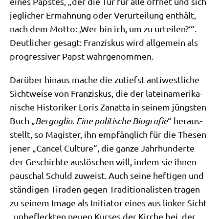
eines Pap­stes, „der die Tür für alle öff­net und sich
jeg­li­cher Ermah­nung oder Ver­ur­tei­lung ent­hält,
nach dem Mot­to: ‚Wer bin ich, um zu urtei­len?‘“.
Deut­li­cher gesagt: Fran­zis­kus wird all­ge­mein als
pro­gres­si­ver Papst wahrgenommen.
Dar­über hin­aus mache die zutiefst anti­west­li­che
Sicht­wei­se von Fran­zis­kus, die der latein­ame­ri­ka­
ni­sche Histo­ri­ker Loris Zan­a­t­ta in sei­nem jüng­sten
Buch „
Berg­o­glio. Eine poli­ti­sche Bio­gra­fie
“ her­aus­
stellt, so Magi­ster, ihn emp­fäng­lich für die The­sen
jener „Can­cel Cul­tu­re“, die gan­ze Jahr­hun­der­te
der Geschich­te aus­lö­schen will, indem sie ihnen
pau­schal Schuld zuweist. Auch sei­ne hef­ti­gen und
stän­di­gen Tira­den gegen Tra­di­tio­na­li­sten tra­gen
zu sei­nem Image als Initia­tor eines aus lin­ker Sicht
„unbe­fleck­ten neu­en Kur­ses der Kir­che bei, der