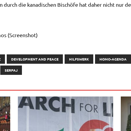
i­on durch die kana­di­schen Bischö­fe hat daher nicht nur de
mos (Screen­shot)
Z
DEVELOPMENT AND PEACE
HILFSWERK
HOMO-AGENDA
SERPAJ