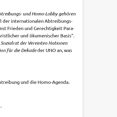
trei­bungs- und Homo-Lob­by gehö­ren
l der inter­na­tio­na­len Abtrei­bungs­
st Frie­den und Gerech­tig­keit Para­
ist­li­cher und öku­me­ni­scher Basis“.
Sozi­al­rat der Ver­ein­ten Natio­nen
ti­on für die Deka­de
der UNO an, was
der Abtrei­bung und die Homo-Agenda.
“