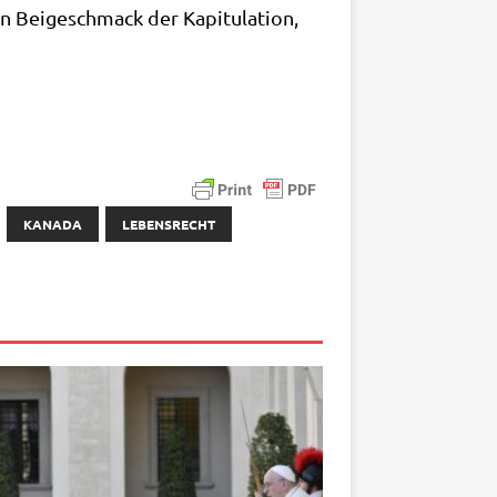
n Bei­geschmack der Kapi­tu­la­ti­on,
KANADA
LEBENSRECHT