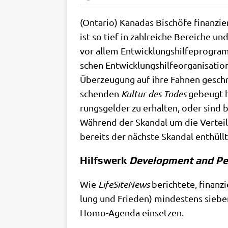
(Onta­rio) Kana­das Bischö­fe finan­zie
ist so tief in zahl­rei­che Berei­che 
vor allem Ent­wick­lungs­hil­fe­pro­gram­
schen Ent­wick­lungs­hil­fe­or­ga­ni­sa­
Über­zeu­gung auf ihre Fah­nen geschri
schen­den
Kul­tur des Todes
gebeugt ha
rungs­gel­der zu erhal­ten, oder sind 
Wäh­rend der Skan­dal um die Ver­tei­
bereits der näch­ste Skan­dal enthüll
Hilfswerk
Development and Pe
Wie
Life­Si­teNews
berich­te­te, finan­z
lung und Frie­den) min­de­stens sie­ben
Homo-Agen­da einsetzen.