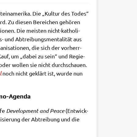
tein­ame­ri­ka. Die „Kul­tur des Todes“
ird. Zu die­sen Berei­chen gehö­ren
tio­nen. Die mei­sten nicht-katho­li­
s- und Abtrei­bungs­men­ta­li­tät aus
i­sa­tio­nen, die sich der vor­herr­
 Kauf, um „dabei zu sein“ und Regie­
 oder wol­len sie nicht durch­schau­en.
l
noch nicht geklärt ist, wur­de nun
omo-Agenda
­fe
Deve­lo­p­ment and Peace
(Ent­wick­
­li­sie­rung der Abtrei­bung und die