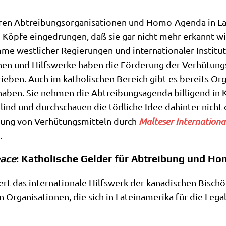
­ren Abtrei­bungs­or­ga­ni­sa­tio­nen und Homo-Agen­da in La
und Köp­fe ein­ge­drun­gen, daß sie gar nicht mehr erkannt w
me west­li­cher Regie­run­gen und inter­na­tio­na­ler Insti­tu­
tio­nen und Hilfs­wer­ke haben die För­de­rung der Ver­hü­tung
e­ben. Auch im katho­li­schen Bereich gibt es bereits Orga­n
ben. Sie neh­men die Abtrei­bungs­agen­da bil­li­gend in
blind und durch­schau­en die töd­li­che Idee dahin­ter nicht
lung von Ver­hü­tungs­mit­teln durch
Mal­te­ser Inter­na­tio­na
t.
ace
: Katholische Gelder für Abtreibung und H
iert das inter­na­tio­na­le Hilfs­werk der kana­di­schen Bischö
 Orga­ni­sa­tio­nen, die sich in Latein­ame­ri­ka für die Lega