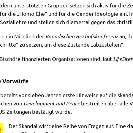
­dern unter­stütz­ten Grup­pen set­zen sich aktiv für die Zer­s
 für die „Homo-Ehe“ und für die Gen­der-Ideo­lo­gie ein. In
Sozi­al­leh­re und stel­len sich dia­me­tral gegen das christ
­te ein Mit­glied der
Kana­di­schen Bischofs­kon­fe­renz
an, d
hrit­te“ zu set­zen, um die­se Zustän­de „abzu­stel­len“.
schö­fe finan­zier­ten Orga­ni­sa­tio­nen sind, laut
Life­Si­t
e Vorwürfe
ereits vor sie­ben Jah­ren erste Hin­wei­se auf die skan­da
li­chen von
Deve­lo­p­ment and Peace
bestrei­ten aber alle 
 US-Zei­tun­gen bestä­tigt wurde.
Der Skan­dal wirft eine Rei­he von Fra­gen auf. Eine da