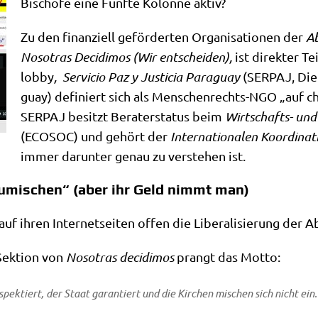
Bischö­fe eine Fünf­te Kolon­ne aktiv?
Zu den finan­zi­ell geför­der­ten Orga­ni­sa­tio­nen der
Ab
Noso­tras Deci­di­mos (Wir ent­schei­den),
ist direk­ter Tei
lob­by
, Ser­vicio Paz y Justi­cia Para­gu­ay
(SERPAJ, Dien
gu­ay) defi­niert sich als Men­schen­rechts-NGO „auf chr
SERPAJ besitzt Bera­ter­sta­tus beim
Wirt­schafts- und 
(ECOSOC) und gehört der
Inter­na­tio­na­len Koor­di­na­
immer dar­un­ter genau zu ver­ste­hen ist.
zumischen“ (aber ihr Geld nimmt man)
n auf ihren Inter­net­sei­ten offen die Libe­ra­li­sie­rung 
ek­ti­on von
Noso­tras deci­di­mos
prangt das Motto:
espek­tiert, der Staat garan­tiert und die Kir­chen mischen sich nicht ein.