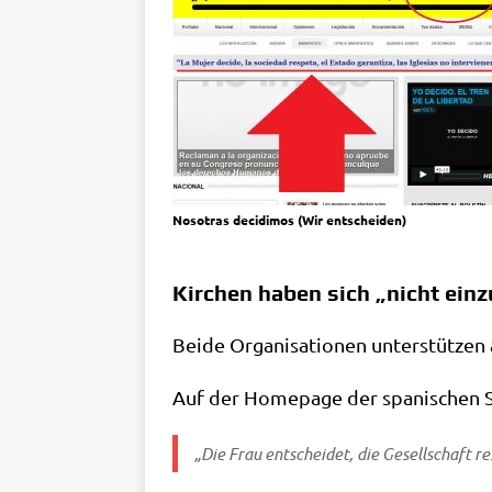
Noso­tras deci­di­mos (Wir entscheiden)
Kirchen haben sich „nicht ein
Bei­de Orga­ni­sa­tio­nen unter­stüt­ze
Auf der Home­page der spa­ni­schen S
„Die Frau ent­schei­det, die Gesell­schaft r