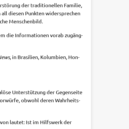
tö­rung der tra­di­tio­nel­len Fami­lie,
 all die­sen Punk­ten wider­spre­chen
­li­che Menschenbild.
em die Infor­ma­tio­nen vor­ab zugäng­
eNews
, in Bra­si­li­en, Kolum­bi­en, Hon­
­lö­se Unter­stüt­zung der Gegen­sei­te
Vor­wür­fe, obwohl deren Wahr­heits­
von lau­tet: Ist im Hilfs­werk der