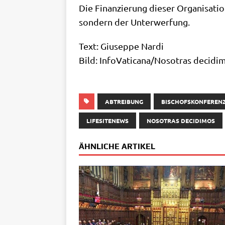
Die Finan­zie­rung die­ser Orga­ni­sa­t
son­dern der Unterwerfung.
Text: Giu­sep­pe Nardi
Bild: InfoVaticana/​Nosotras deci­di­
ABTREIBUNG
BISCHOFSKONFEREN
LIFESITENEWS
NOSOTRAS DECIDIMOS
ÄHNLICHE ARTIKEL