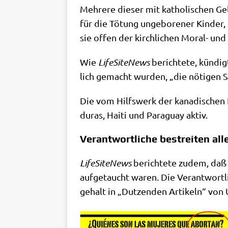
Meh­re­re die­ser mit katho­li­schen Gel
für die Tötung unge­bo­re­ner Kin­der,
sie offen der kirch­li­chen Moral- und 
Wie
Life­Si­teNews
berich­te­te, kün­dig
lich gemacht wur­den, „die nöti­gen Sc
Die vom Hilfs­werk der kana­di­schen Bi
du­ras, Hai­ti und Para­gu­ay aktiv.
Verantwortliche bestreiten all
Life­Si­teNews
berich­te­te zudem, daß b
auf­ge­taucht waren. Die Ver­ant­wort­
ge­halt in „Dut­zen­den Arti­keln“ von