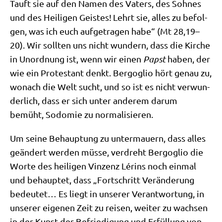
Tauft sie auf den Namen des Vaters, des Soh­nes
und des Hei­li­gen Gei­stes!
Lehrt sie, alles zu befol­
gen, was ich euch auf­ge­tra­gen habe“ (Mt 28,19–
20). Wir soll­ten uns nicht wun­dern, dass die Kir­che
in Unord­nung ist, wenn wir einen
Papst
haben, der
wie ein Pro­te­stant denkt. Berg­o­glio hört genau zu,
wonach die Welt sucht, und so ist es nicht ver­wun­
der­lich, dass er sich unter ande­rem dar­um
bemüht, Sodo­mie zu normalisieren.
Um sei­ne Behaup­tung zu unter­mau­ern, dass alles
geän­dert wer­den müs­se, ver­dreht Berg­o­glio die
Wor­te des hei­li­gen Vin­zenz Lérins noch ein­mal
und behaup­tet, dass „Fort­schritt Ver­än­de­rung
bedeu­tet… Es liegt in unse­rer Ver­ant­wor­tung, in
unse­rer eige­nen Zeit zu rei­sen, wei­ter zu wach­sen
in der Kunst der Befrie­di­gung und Erfül­lung von