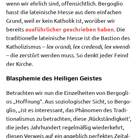
wenn wir ehr­lich sind, offen­sicht­lich. Berg­o­glio
hasst die latei­ni­sche Mes­se aus dem ein­fa­chen
Grund, weil er kein Katho­lik ist, wor­über wir
aus­führ­li­cher geschrie­ben haben
bereits
. Die
tra­di­tio­nel­le latei­ni­sche Mes­se ist die Basti­on des
Katho­li­zis­mus –
lex oran­di, lex cre­den­di, lex viven­di
– die zer­stört wer­den muss. So denkt jeder Feind
der Kirche.
Blasphemie des Heiligen Geistes
Betrach­ten wir nun die Ein­zel­hei­ten von Berg­o­gli­
os „Hoff­nung“. Aus sozio­lo­gi­scher Sicht, so Berg­o­
glio, „ist es inter­es­sant, das Phä­no­men des Tra­di­
tio­na­lis­mus zu betrach­ten, die­se ‚Rück­stän­dig­keit‘,
die jedes Jahr­hun­dert regel­mä­ßig wie­der­kehrt,
die­sen Ver­weis auf ein angeb­lich per­fek­tes Zeit­al­