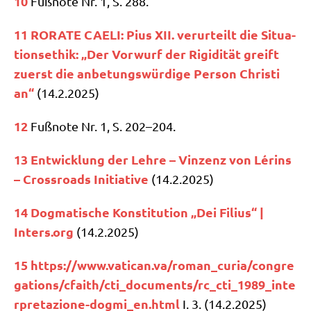
10
Fuß­no­te Nr. 1, S. 288.
11
RORATE CAELI: Pius XII. ver­ur­teilt die Situa­
ti­ons­ethik: „Der Vor­wurf der Rigi­di­tät greift
zuerst die anbe­tungs­wür­di­ge Per­son Chri­sti
an“
(14.2.2025)
12
Fuß­no­te Nr. 1, S. 202–204.
13
Ent­wick­lung der Leh­re – Vin­zenz von Lérins
– Cross­roads Initia­ti­ve
(14.2.2025)
14
Dog­ma­ti­sche Kon­sti­tu­ti­on „Dei Fili­us“ |
Inters​.org
(14.2.2025)
15
https://​www​.vati​can​.va/​r​o​m​a​n​_​c​u​r​i​a​/​c​o​n​g​r​e​
g​a​t​i​o​n​s​/​c​f​a​i​t​h​/​c​t​i​_​d​o​c​u​m​e​n​t​s​/​r​c​_​c​t​i​_​1​9​8​9​_​i​n​t​e​
r​p​r​e​t​a​z​i​o​n​e​-​d​o​g​m​i​_​e​n​.​h​tml
I. 3. (14.2.2025)