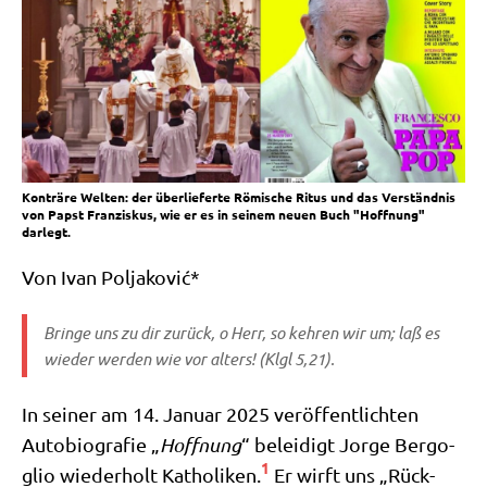
Konträre Welten: der überlieferte Römische Ritus und das Verständnis
von Papst Franziskus, wie er es in seinem neuen Buch "Hoffnung"
darlegt.
Von Ivan Poljaković*
Brin­ge uns zu dir zurück, o Herr, so keh­ren wir um; laß es
wie­der wer­den wie vor alters! (Klgl 5,21).
In sei­ner am 14. Janu­ar 2025 ver­öf­fent­lich­ten
Auto­bio­gra­fie „
Hoff­nung
“ belei­digt Jor­ge Berg­o­
1
glio wie­der­holt Katho­li­ken.
Er wirft uns „Rück­