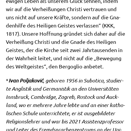
ewi­gen Leben als unse­rem Glück seh­nen, indem
wir auf die Ver­hei­ßun­gen Chri­sti ver­trau­en und
uns nicht auf unse­re Kräf­te, son­dern auf die Gna­
den­hil­fe des Hei­li­gen Gei­stes ver­las­sen“ (KKK,
1817). Unse­re Hoff­nung grün­det sich daher auf die
Ver­hei­ßung Chri­sti und die Gna­de des Hei­li­gen
Gei­stes, der die Kir­che seit zwei Jahr­tau­sen­den in
der Wahr­heit lei­tet, und nicht auf die „Bewe­gung
des Welt­gei­stes“, den Berg­o­glio anbetet.
*
Ivan Pol­ja­ko­vić
, gebo­ren 1956 in Subo­ti­ca, stu­dier­
te Angli­stik und Ger­ma­ni­stik an den Uni­ver­si­tä­ten
Inns­bruck, Cam­bridge, Zagreb, Rostock und Auck­
land, wo er meh­re­re Jah­re leb­te und an einer katho­
li­schen Schu­le unter­rich­te­te, er ist aus­ge­bil­de­ter
Reli­gi­ons­leh­rer und war bis 2021 Assi­stenz­pro­fes­sor
und Lei­ter des Fremd­spra­chen­zen­trums an der Uni­