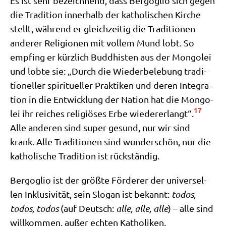
Es ist sehr bezeich­nend, dass Berg­o­glio sich gegen
die Tra­di­ti­on inner­halb der katho­li­schen Kir­che
stellt, wäh­rend er gleich­zei­tig die Tra­di­tio­nen
ande­rer Reli­gio­nen mit vol­lem Mund lobt. So
emp­fing er kürz­lich Bud­dhi­sten aus der Mon­go­lei
und lob­te sie: „Durch die Wie­der­be­le­bung tra­di­
tio­nel­ler spi­ri­tu­el­ler Prak­ti­ken und deren Inte­gra­
ti­on in die Ent­wick­lung der Nati­on hat die Mon­go­
17
lei ihr rei­ches reli­giö­ses Erbe wie­der­erlangt“.
Alle ande­ren sind super gesund, nur wir sind
krank. Alle Tra­di­tio­nen sind wun­der­schön, nur die
katho­li­sche Tra­di­ti­on ist rückständig.
Berg­o­glio ist der größ­te För­de­rer der uni­ver­sel­
len Inklu­si­vi­tät, sein Slo­gan ist bekannt:
todos,
todos, todos
(auf Deutsch:
alle, alle, alle
) – alle sind
will­kom­men, außer ech­ten Katho­li­ken.