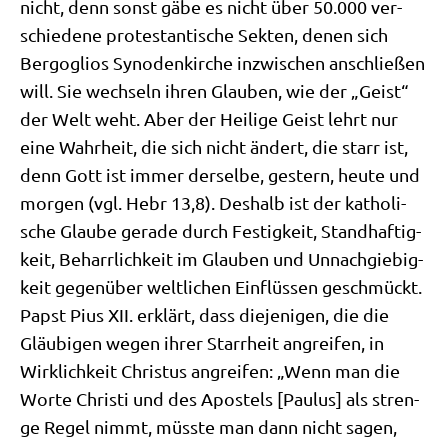
nicht, denn sonst gäbe es nicht über 50.000 ver­
schie­de­ne pro­te­stan­ti­sche Sek­ten, denen sich
Berg­o­gli­os Syn­oden­kir­che inzwi­schen anschlie­ßen
will. Sie wech­seln ihren Glau­ben, wie der „Geist“
der Welt weht. Aber der Hei­li­ge Geist lehrt nur
eine Wahr­heit, die sich nicht ändert, die starr ist,
denn Gott ist immer der­sel­be, gestern, heu­te und
mor­gen (vgl. Hebr 13,8). Des­halb ist der katho­li­
sche Glau­be gera­de durch Festig­keit, Stand­haf­tig­
keit, Beharr­lich­keit im Glau­ben und Unnach­gie­big­
keit gegen­über welt­li­chen Ein­flüs­sen geschmückt.
Papst Pius XII. erklärt, dass die­je­ni­gen, die die
Gläu­bi­gen wegen ihrer Starr­heit angrei­fen, in
Wirk­lich­keit Chri­stus angrei­fen: „Wenn man die
Wor­te Chri­sti und des Apo­stels [Pau­lus] als stren­
ge Regel nimmt, müss­te man dann nicht sagen,