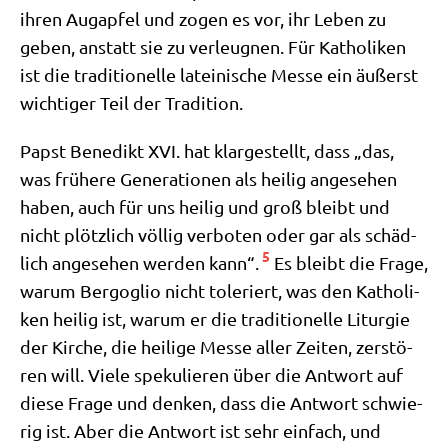
ihren Aug­ap­fel und zogen es vor, ihr Leben zu
geben, anstatt sie zu ver­leug­nen. Für Katho­li­ken
ist die tra­di­tio­nel­le latei­ni­sche Mes­se ein äußerst
wich­ti­ger Teil der Tradition.
Papst Bene­dikt XVI. hat klar­ge­stellt, dass „das,
was frü­he­re Gene­ra­tio­nen als hei­lig ange­se­hen
haben, auch für uns hei­lig und groß bleibt und
nicht plötz­lich völ­lig ver­bo­ten oder gar als schäd­
5
lich ange­se­hen wer­den kann“.
Es bleibt die Fra­ge,
war­um Berg­o­glio nicht tole­riert, was den Katho­li­
ken hei­lig ist, war­um er die tra­di­tio­nel­le Lit­ur­gie
der Kir­che, die hei­li­ge Mes­se aller Zei­ten, zer­stö­
ren will. Vie­le spe­ku­lie­ren über die Ant­wort auf
die­se Fra­ge und den­ken, dass die Ant­wort schwie­
rig ist. Aber die Ant­wort ist sehr ein­fach, und