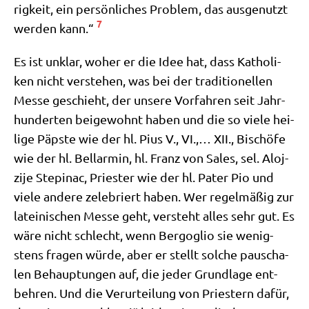
rig­keit, ein per­sön­li­ches Pro­blem, das aus­ge­nutzt
7
wer­den kann.“
Es ist unklar, woher er die Idee hat, dass Katho­li­
ken nicht ver­ste­hen, was bei der tra­di­tio­nel­len
Mes­se geschieht, der unse­re Vor­fah­ren seit Jahr­
hun­der­ten bei­gewohnt haben und die so vie­le hei­
li­ge Päp­ste wie der hl. Pius V., VI.,… XII., Bischö­fe
wie der hl. Bell­ar­min, hl. Franz von Sales, sel. Alo­j­
zi­je Ste­pinac, Prie­ster wie der hl. Pater Pio und
vie­le ande­re zele­briert haben. Wer regel­mä­ßig zur
latei­ni­schen Mes­se geht, ver­steht alles sehr gut. Es
wäre nicht schlecht, wenn Berg­o­glio sie wenig­
stens fra­gen wür­de, aber er stellt sol­che pau­scha­
len Behaup­tun­gen auf, die jeder Grund­la­ge ent­
beh­ren. Und die Ver­ur­tei­lung von Prie­stern dafür,