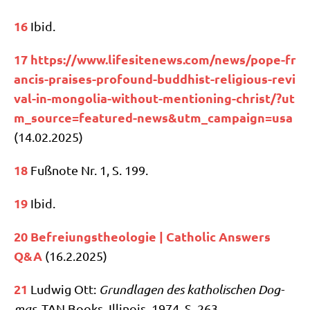
16
Ibid.
17
https://​www​.life​si​tenews​.com/​n​e​w​s​/​p​o​p​e​-​f​r​
a​n​c​i​s​-​p​r​a​i​s​e​s​-​p​r​o​f​o​u​n​d​-​b​u​d​d​h​i​s​t​-​r​e​l​i​g​i​o​u​s​-​r​e​v​i​
v​a​l​-​i​n​-​m​o​n​g​o​l​i​a​-​w​i​t​h​o​u​t​-​m​e​n​t​i​o​n​i​n​g​-​c​h​r​i​s​t​/​?​u​t​
m​_​s​o​u​r​c​e​=​f​e​a​t​u​r​e​d​-​n​e​w​s​&​u​t​m​_​c​a​m​p​a​i​g​n​=​usa
(14.02.2025)
18
Fuß­no­te Nr. 1, S. 199.
19
Ibid.
20
Befrei­ungs­theo­lo­gie | Catho­lic Ans­wers
Q&A
(16.2.2025)
21
Lud­wig Ott:
Grund­la­gen des katho­li­schen Dog­
mas
. TAN Books, Illi­nois, 1974. S. 263.