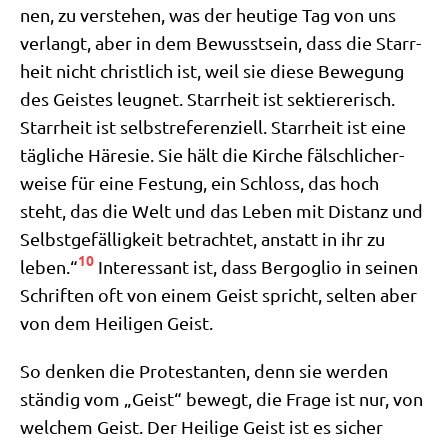
nen, zu ver­ste­hen, was der heu­ti­ge Tag von uns
ver­langt, aber in dem Bewusst­sein, dass die Starr­
heit nicht christ­lich ist, weil sie die­se Bewe­gung
des Gei­stes leug­net. Starr­heit ist sek­tie­re­risch.
Starr­heit ist selbst­re­fe­ren­zi­ell. Starr­heit ist eine
täg­li­che Häre­sie. Sie hält die Kir­che fälsch­li­cher­
wei­se für eine Festung, ein Schloss, das hoch
steht, das die Welt und das Leben mit Distanz und
Selbst­ge­fäl­lig­keit betrach­tet, anstatt in ihr zu
10
leben.“
Inter­es­sant ist, dass Berg­o­glio in sei­nen
Schrif­ten oft von einem Geist spricht, sel­ten aber
von dem Hei­li­gen Geist.
So den­ken die Pro­te­stan­ten, denn sie wer­den
stän­dig vom „Geist“ bewegt, die Fra­ge ist nur, von
wel­chem Geist. Der Hei­li­ge Geist ist es sicher