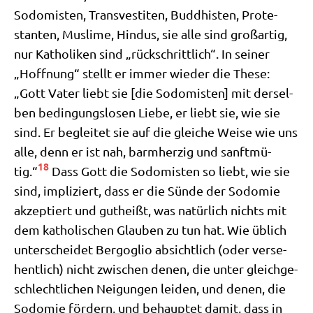
Sodo­mi­sten, Trans­ve­sti­ten, Bud­dhi­sten, Pro­te­
stan­ten, Mus­li­me, Hin­dus, sie alle sind groß­ar­tig,
nur Katho­li­ken sind „rück­schritt­lich“. In sei­ner
„Hoff­nung“ stellt er immer wie­der die The­se:
„Gott Vater liebt sie [die Sodo­mi­sten] mit der­sel­
ben bedin­gungs­lo­sen Lie­be, er liebt sie, wie sie
sind. Er beglei­tet sie auf die glei­che Wei­se wie uns
alle, denn er ist nah, barm­her­zig und sanft­mü­
18
tig.“
Dass Gott die Sodo­mi­sten so liebt, wie sie
sind, impli­ziert, dass er die Sün­de der Sodo­mie
akzep­tiert und gut­heißt, was natür­lich nichts mit
dem katho­li­schen Glau­ben zu tun hat. Wie üblich
unter­schei­det Berg­o­glio absicht­lich (oder ver­se­
hent­lich) nicht zwi­schen denen, die unter gleich­ge­
schlecht­li­chen Nei­gun­gen lei­den, und denen, die
Sodo­mie för­dern, und behaup­tet damit, dass in