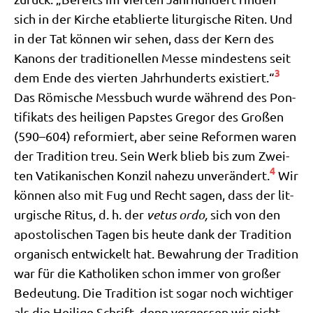
sich in der Kir­che eta­blier­te lit­ur­gi­sche Riten. Und
in der Tat kön­nen wir sehen, dass der Kern des
Kanons der tra­di­tio­nel­len Mes­se min­de­stens seit
3
dem Ende des vier­ten Jahr­hun­derts exi­stiert.“
Das Römi­sche Mess­buch wur­de wäh­rend des Pon­
ti­fi­kats des hei­li­gen Pap­stes Gre­gor des Gro­ßen
(590–604) refor­miert, aber sei­ne Refor­men waren
der Tra­di­ti­on treu. Sein Werk blieb bis zum Zwei­
4
ten Vati­ka­ni­schen Kon­zil nahe­zu unver­än­dert.
Wir
kön­nen also mit Fug und Recht sagen, dass der lit­
ur­gi­sche Ritus, d. h. der
vetus ordo,
sich von den
apo­sto­li­schen Tagen bis heu­te dank der Tra­di­ti­on
orga­nisch ent­wickelt hat. Bewah­rung der Tra­di­ti­on
war für die Katho­li­ken schon immer von gro­ßer
Bedeu­tung. Die Tra­di­ti­on ist sogar noch wich­ti­ger
als die Hei­li­ge Schrift, denn ver­ges­sen wir nicht,