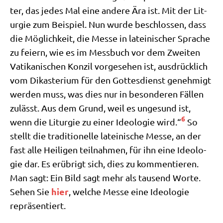
ter, das jedes Mal eine ande­re Ära ist. Mit der Lit­
ur­gie zum Bei­spiel. Nun wur­de beschlos­sen, dass
die Mög­lich­keit, die Mes­se in latei­ni­scher Spra­che
zu fei­ern, wie es im Mess­buch vor dem Zwei­ten
Vati­ka­ni­schen Kon­zil vor­ge­se­hen ist, aus­drück­lich
vom Dik­aste­ri­um für den Got­tes­dienst geneh­migt
wer­den muss, was dies nur in beson­de­ren Fäl­len
zulässt. Aus dem Grund, weil es unge­sund ist,
6
wenn die Lit­ur­gie zu einer Ideo­lo­gie wird.“
So
stellt die tra­di­tio­nel­le latei­ni­sche Mes­se, an der
fast alle Hei­li­gen teil­nah­men, für ihn eine Ideo­lo­
gie dar. Es erüb­rigt sich, dies zu kom­men­tie­ren.
Man sagt: Ein Bild sagt mehr als tau­send Wor­te.
hier
Sehen Sie
, wel­che Mes­se eine Ideo­lo­gie
repräsentiert.