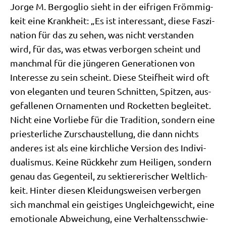
Jor­ge M. Berg­o­glio sieht in der eif­ri­gen Fröm­mig­
keit eine Krank­heit: „Es ist inter­es­sant, die­se Fas­zi­
na­ti­on für das zu sehen, was nicht ver­stan­den
wird, für das, was etwas ver­bor­gen scheint und
manch­mal für die jün­ge­ren Gene­ra­tio­nen von
Inter­es­se zu sein scheint. Die­se Steif­heit wird oft
von ele­gan­ten und teu­ren Schnit­ten, Spit­zen, aus­
ge­fal­le­nen Orna­men­ten und Rocketten beglei­tet.
Nicht eine Vor­lie­be für die Tra­di­ti­on, son­dern eine
prie­ster­li­che Zur­schau­stel­lung, die dann nichts
ande­res ist als eine kirch­li­che Ver­si­on des Indi­vi­
dua­lis­mus. Kei­ne Rück­kehr zum Hei­li­gen, son­dern
genau das Gegen­teil, zu sek­tie­re­ri­scher Welt­lich­
keit. Hin­ter die­sen Klei­dungs­wei­sen ver­ber­gen
sich manch­mal ein gei­sti­ges Ungleich­ge­wicht, eine
emo­tio­na­le Abwei­chung, eine Ver­hal­tens­schwie­