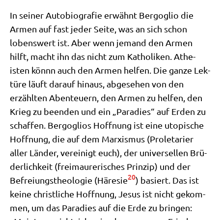
In sei­ner Auto­bio­gra­fie erwähnt Berg­o­glio die
Armen auf fast jeder Sei­te, was an sich schon
lobens­wert ist. Aber wenn jemand den Armen
hilft, macht ihn das nicht zum Katho­li­ken. Athe­
isten könnn auch den Armen hel­fen. Die gan­ze Lek­
tü­re läuft dar­auf hin­aus, abge­se­hen von den
erzähl­ten Aben­teu­ern, den Armen zu hel­fen, den
Krieg zu been­den und ein „Para­dies“ auf Erden zu
schaf­fen. Berg­o­gli­os Hoff­nung ist eine uto­pi­sche
Hoff­nung, die auf dem Mar­xis­mus (Pro­le­ta­ri­er
aller Län­der, ver­ei­nigt euch), der uni­ver­sel­len Brü­
der­lich­keit (frei­mau­re­ri­sches Prin­zip) und der
20
Befrei­ungs­theo­lo­gie (Häre­sie
) basiert. Das ist
kei­ne christ­li­che Hoff­nung, Jesus ist nicht gekom­
men, um das Para­dies auf die Erde zu brin­gen: