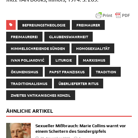
BEFREIUNGSTHEOLOGIE
FREIMAURER
FREIMAUREREI
GLAUBENSWAHRHEIT
HIMMELSCHREIENDE SÜNDEN
HOMOSEXUALITÄT
IVAN POLJAKOVIĆ
LITURGIE
MARXISMUS
ÖKUMENISMUS
PAPST FRANZISKUS
TRADITION
TRADITIONALISMUS
ÜBERLIEFERTER RITUS
ZWEITES VATIKANISCHES KONZIL
ÄHNLICHE ARTIKEL
Sexueller Mißbrauch: Marie Collins warnt vor
einem Scheitern des Sondergipfels
29. November 2018
1