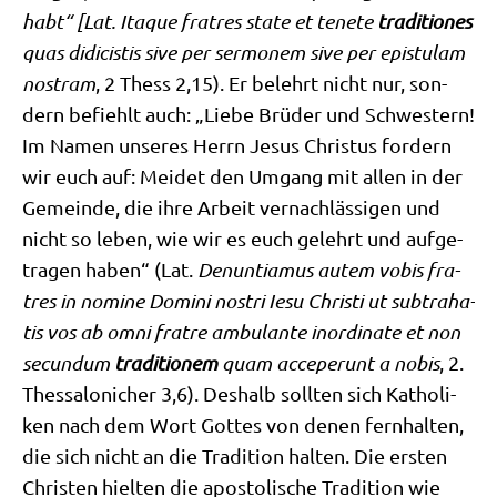
habt“ [Lat. Itaque fra­tres sta­te et tenete
tra­di­tio­nes
quas didi­cis­tis sive per ser­mo­nem sive per epi­stu­lam
nost­ram
, 2 Thess 2,15). Er belehrt nicht nur, son­
dern befiehlt auch: „Lie­be Brü­der und Schwe­stern!
Im Namen unse­res Herrn Jesus Chri­stus for­dern
wir euch auf: Mei­det den Umgang mit allen in der
Gemein­de, die ihre Arbeit ver­nach­läs­si­gen und
nicht so leben, wie wir es euch gelehrt und auf­ge­
tra­gen haben“ (Lat.
Den­un­ti­a­mus autem vobis fra­
tres in nomi­ne Domi­ni nostri Iesu Chri­sti ut sub­tra­ha­
tis vos ab omni frat­re ambu­lan­te inor­di­na­te et non
secund­um
tra­di­tio­nem
quam acce­perunt a nobis
, 2.
Thes­sa­lo­ni­cher 3,6). Des­halb soll­ten sich Katho­li­
ken nach dem Wort Got­tes von denen fern­hal­ten,
die sich nicht an die Tra­di­ti­on hal­ten. Die ersten
Chri­sten hiel­ten die apo­sto­li­sche Tra­di­ti­on wie