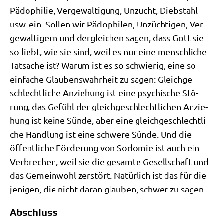
Pädo­phi­lie, Ver­ge­wal­ti­gung, Unzucht, Dieb­stahl
usw. ein. Sol­len wir Pädo­phi­len, Unzüch­ti­gen, Ver­
ge­wal­ti­gern und der­glei­chen sagen, dass Gott sie
so liebt, wie sie sind, weil es nur eine mensch­li­che
Tat­sa­che ist? War­um ist es so schwie­rig, eine so
ein­fa­che Glau­bens­wahr­heit zu sagen: Gleich­ge­
schlecht­li­che Anzie­hung ist eine psy­chi­sche Stö­
rung, das Gefühl der gleich­ge­schlecht­li­chen Anzie­
hung ist kei­ne Sün­de, aber eine gleich­ge­schlecht­li­
che Hand­lung ist eine schwe­re Sün­de. Und die
öffent­li­che För­de­rung von Sodo­mie ist auch ein
Ver­bre­chen, weil sie die gesam­te Gesell­schaft und
das Gemein­wohl zer­stört. Natür­lich ist das für die­
je­ni­gen, die nicht dar­an glau­ben, schwer zu sagen.
Abschluss