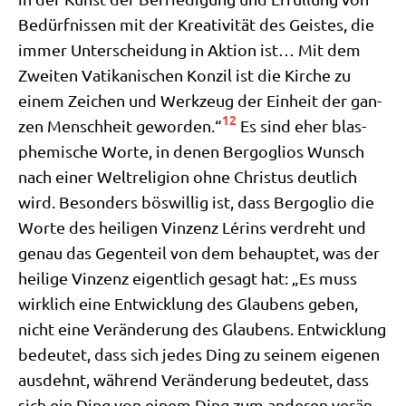
Bedürf­nis­sen mit der Krea­ti­vi­tät des Gei­stes, die
immer Unter­schei­dung in Akti­on ist… Mit dem
Zwei­ten Vati­ka­ni­schen Kon­zil ist die Kir­che zu
einem Zei­chen und Werk­zeug der Ein­heit der gan­
12
zen Mensch­heit gewor­den.“
Es sind eher blas­
phe­mi­sche Wor­te, in denen Berg­o­gli­os Wunsch
nach einer Welt­re­li­gi­on ohne Chri­stus deut­lich
wird. Beson­ders bös­wil­lig ist, dass Berg­o­glio die
Wor­te des hei­li­gen Vin­zenz Lérins ver­dreht und
genau das Gegen­teil von dem behaup­tet, was der
hei­li­ge Vin­zenz eigent­lich gesagt hat: „Es muss
wirk­lich eine Ent­wick­lung des Glau­bens geben,
nicht eine Ver­än­de­rung des Glau­bens. Ent­wick­lung
bedeu­tet, dass sich jedes Ding zu sei­nem eige­nen
aus­dehnt, wäh­rend Ver­än­de­rung bedeu­tet, dass
sich ein Ding von einem Ding zum ande­ren ver­än­