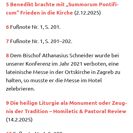
5
Bene­dikt brach­te mit „Sum­morum Pon­ti­fi­
cum“ Frie­den in die Kir­che
(2.12.2025)
6
Fuß­no­te Nr. 1, S. 201.
7
Fuß­no­te Nr. 1, S. 201–202.
8
Dem Bischof Atha­na­si­us Schnei­der wur­de bei
unse­rer Kon­fe­renz im Jahr 2021 ver­bo­ten, eine
latei­ni­sche Mes­se in der Orts­kir­che in Zagreb zu
hal­ten, so muss­te er die Mes­se im Hotel
zelebrieren.
9
Die hei­li­ge Lit­ur­gie als Monu­ment oder Zeug­
nis der Tra­di­ti­on – Homi­le­tic & Pasto­ral Review
(14.2.2025)