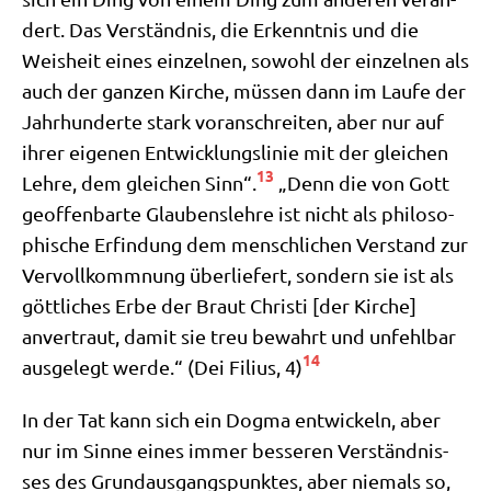
dert. Das Ver­ständ­nis, die Erkennt­nis und die
Weis­heit eines ein­zel­nen, sowohl der ein­zel­nen als
auch der gan­zen Kir­che, müs­sen dann im Lau­fe der
Jahr­hun­der­te stark vor­an­schrei­ten, aber nur auf
ihrer eige­nen Ent­wick­lungs­li­nie mit der glei­chen
13
Leh­re, dem glei­chen Sinn“.
„Denn die von Gott
geof­fen­bar­te Glau­bens­leh­re ist nicht als phi­lo­so­
phi­sche Erfin­dung dem mensch­li­chen Ver­stand zur
Ver­voll­komm­nung über­lie­fert, son­dern sie ist als
gött­li­ches Erbe der Braut Chri­sti [der Kir­che]
anver­traut, damit sie treu bewahrt und unfehl­bar
14
aus­ge­legt wer­de.“ (Dei Fili­us, 4)
In der Tat kann sich ein Dog­ma ent­wickeln, aber
nur im Sin­ne eines immer bes­se­ren Ver­ständ­nis­
ses des Grund­aus­gangs­punk­tes, aber nie­mals so,