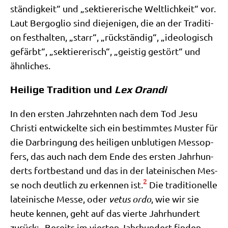
stän­dig­keit“ und „sek­tie­re­ri­sche Welt­lich­keit“ vor.
Laut Berg­o­glio sind die­je­ni­gen, die an der Tra­di­ti­
on fest­hal­ten, „starr“, „rück­stän­dig“, „ideo­lo­gisch
gefärbt“, „sek­tie­re­risch“, „gei­stig gestört“ und
ähnliches.
Heilige Tradition und
Lex Orandi
In den ersten Jahr­zehn­ten nach dem Tod Jesu
Chri­sti ent­wickel­te sich ein bestimm­tes Muster für
die Dar­brin­gung des hei­li­gen unblu­ti­gen Mess­op­
fers, das auch nach dem Ende des ersten Jahr­hun­
derts fort­be­stand und das in der latei­ni­schen Mes­
2
se noch deut­lich zu erken­nen ist.
Die tra­di­tio­nel­le
latei­ni­sche Mes­se, oder
vetus ordo
, wie wir sie
heu­te ken­nen, geht auf das vier­te Jahr­hun­dert
zurück: „Bereits im vier­ten Jahr­hun­dert fin­den