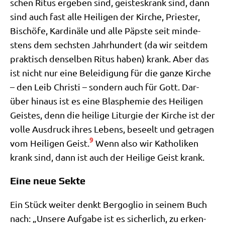
schen Ritus erge­ben sind, gei­stes­krank sind, dann
sind auch fast alle Hei­li­gen der Kir­che, Prie­ster,
Bischö­fe, Kar­di­nä­le und alle Päp­ste seit min­de­
stens dem sech­sten Jahr­hun­dert (da wir seit­dem
prak­tisch den­sel­ben Ritus haben) krank. Aber das
ist nicht nur eine Belei­di­gung für die gan­ze Kir­che
– den Leib Chri­sti – son­dern auch für Gott. Dar­
über hin­aus ist es eine Blas­phe­mie des Hei­li­gen
Gei­stes, denn die hei­li­ge Lit­ur­gie der Kir­che ist der
vol­le Aus­druck ihres Lebens, beseelt und getra­gen
9
vom Hei­li­gen Geist.
Wenn also wir Katho­li­ken
krank sind, dann ist auch der Hei­li­ge Geist krank.
Eine neue Sekte
Ein Stück wei­ter denkt Berg­o­glio in sei­nem Buch
nach: „Unse­re Auf­ga­be ist es sicher­lich, zu erken­