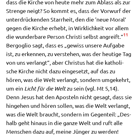
dass die Kir­che von heu­te mehr zum Ablass als zur
Stren­ge neigt? So kommt es, dass der Vor­wurf der
unter­drücken­den Starr­heit, den die ’neue Moral‘
gegen die Kir­che erhebt, in Wirk­lich­keit vor allem
11
die wun­der­ba­re Per­son Chri­sti selbst angreift.“
Berg­o­glio sagt, dass es „gewiss unse­re Auf­ga­be
ist, zu erken­nen, zu ver­ste­hen, was der heu­ti­ge Tag
von uns ver­langt“, aber Chri­stus hat die katho­li­
sche Kir­che nicht dazu ein­ge­setzt, auf das zu
hören, was die Welt ver­langt, son­dern umge­kehrt,
um ein
Licht für die Welt
zu sein (vgl. Mt 5,14).
Denn Jesus hat den Apo­steln nicht gesagt, dass sie
hin­ge­hen und hören sol­len, was die Welt ver­langt,
was die Welt braucht, son­dern im Gegen­teil: „Des­
halb geht hin­aus in die gan­ze Welt und ruft alle
Men­schen dazu auf, mei­ne Jün­ger zu wer­den!