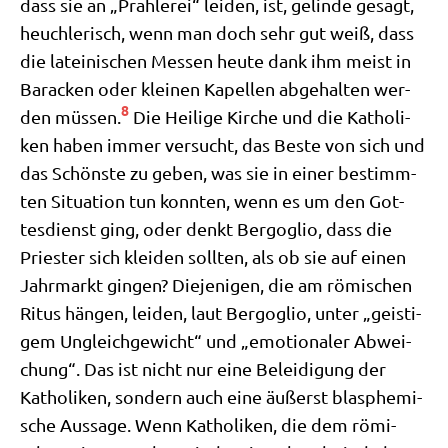
dass sie an „Prah­le­rei“ lei­den, ist, gelin­de gesagt,
heuch­le­risch, wenn man doch sehr gut weiß, dass
die latei­ni­schen Mes­sen heu­te dank ihm meist in
Baracken oder klei­nen Kapel­len abge­hal­ten wer­
8
den müs­sen.
Die Hei­li­ge Kir­che und die Katho­li­
ken haben immer ver­sucht, das Beste von sich und
das Schön­ste zu geben, was sie in einer bestimm­
ten Situa­ti­on tun konn­ten, wenn es um den Got­
tes­dienst ging, oder denkt Berg­o­glio, dass die
Prie­ster sich klei­den soll­ten, als ob sie auf einen
Jahr­markt gin­gen? Die­je­ni­gen, die am römi­schen
Ritus hän­gen, lei­den, laut Berg­o­glio, unter „gei­sti­
gem Ungleich­ge­wicht“ und „emo­tio­na­ler Abwei­
chung“. Das ist nicht nur eine Belei­di­gung der
Katho­li­ken, son­dern auch eine äußerst blas­phe­mi­
sche Aus­sa­ge. Wenn Katho­li­ken, die dem römi­