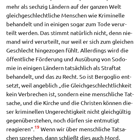
mehr als sech­zig Län­dern auf der gan­zen Welt
gleich­ge­schlecht­li­che Men­schen wie Kri­mi­nel­le
behan­delt und in eini­gen sogar zum Tode ver­ur­
teilt wer­den. Das stimmt natür­lich nicht, denn nie­
mand wird ver­ur­teilt, nur weil er sich zum glei­chen
Geschlecht hin­ge­zo­gen fühlt. Aller­dings wird die
öffent­li­che För­de­rung und Aus­übung von Sodo­
mie in eini­gen Län­dern tat­säch­lich als Straf­tat
behan­delt, und das zu Recht. So ist Berg­o­glio ent­
setzt, weil angeb­lich „die Gleich­ge­schlecht­lich­keit
kein Ver­bre­chen ist, son­dern eine mensch­li­che Tat­
sa­che, und die Kir­che und die Chri­sten kön­nen die­
ser kri­mi­nel­len Unge­rech­tig­keit nicht gleich­gül­tig
gegen­über­ste­hen, noch dür­fen sie ent­mu­tigt
19
reagie­ren“.
Wenn wir über mensch­li­che Tat­sa­
chen spre­chen, dann schließt dies auch Mord,