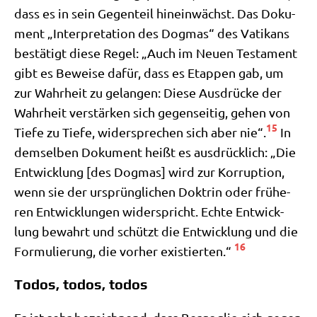
dass es in sein Gegen­teil hin­ein­wächst. Das Doku­
ment „Inter­pre­ta­ti­on des Dog­mas“ des Vati­kans
bestä­tigt die­se Regel: „Auch im Neu­en Testa­ment
gibt es Bewei­se dafür, dass es Etap­pen gab, um
zur Wahr­heit zu gelan­gen: Die­se Aus­drücke der
Wahr­heit ver­stär­ken sich gegen­sei­tig, gehen von
15
Tie­fe zu Tie­fe, wider­spre­chen sich aber nie“.
In
dem­sel­ben Doku­ment heißt es aus­drück­lich: „Die
Ent­wick­lung [des Dog­mas] wird zur Kor­rup­ti­on,
wenn sie der ursprüng­li­chen Dok­trin oder frü­he­
ren Ent­wick­lun­gen wider­spricht. Ech­te Ent­wick­
lung bewahrt und schützt die Ent­wick­lung und die
16
For­mu­lie­rung, die vor­her exi­stier­ten.“
Todos, todos, todos