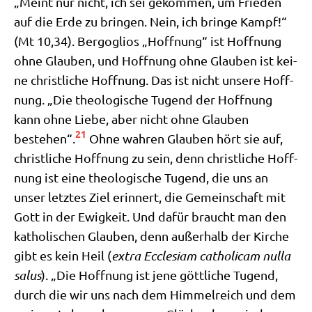
„Meint nur nicht, ich sei gekom­men, um Frie­den
auf die Erde zu brin­gen. Nein, ich brin­ge Kampf!“
(Mt 10,34). Berg­o­gli­os „Hoff­nung“ ist Hoff­nung
ohne Glau­ben, und Hoff­nung ohne Glau­ben ist kei­
ne christ­li­che Hoff­nung. Das ist nicht unse­re Hoff­
nung. „Die theo­lo­gi­sche Tugend der Hoff­nung
kann ohne Lie­be, aber nicht ohne Glau­ben
21
bestehen“.
Ohne wah­ren Glau­ben hört sie auf,
christ­li­che Hoff­nung zu sein, denn christ­li­che Hoff­
nung ist eine theo­lo­gi­sche Tugend, die uns an
unser letz­tes Ziel erin­nert, die Gemein­schaft mit
Gott in der Ewig­keit. Und dafür braucht man den
katho­li­schen Glau­ben, denn außer­halb der Kir­che
gibt es kein Heil (
extra Eccle­si­am catho­li­cam nulla
salus
). „Die Hoff­nung ist jene gött­li­che Tugend,
durch die wir uns nach dem Him­mel­reich und dem