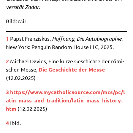
ver­si­tät Zadar.
Bild: MiL
1
Papst Fran­zis­kus,
Hoff­nung, Die Auto­bio­gra­phie
.
New York: Pen­gu­in Ran­dom Hou­se LLC, 2025.
2
Micha­el Davies, Eine kur­ze Geschich­te der römi­
Die Geschich­te der Mes­se
schen Mes­se,
(12.02.2025)
3
https://​www​.myca​tho​lic​sour​ce​.com/​m​c​s​/​p​c​/​l​
a​t​i​n​_​m​a​s​s​_​a​n​d​_​t​r​a​d​i​t​i​o​n​/​l​a​t​i​n​_​m​a​s​s​_​h​i​s​t​o​r​y​.​
htm
(12.02.2025)
4
Ibid.