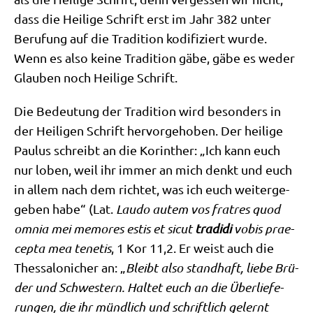
dass die Hei­li­ge Schrift erst im Jahr 382 unter
Beru­fung auf die Tra­di­ti­on kodi­fi­ziert wur­de.
Wenn es also kei­ne Tra­di­ti­on gäbe, gäbe es weder
Glau­ben noch Hei­li­ge Schrift.
Die Bedeu­tung der Tra­di­ti­on wird beson­ders in
der Hei­li­gen Schrift her­vor­ge­ho­ben. Der hei­li­ge
Pau­lus schreibt an die Korin­ther: „Ich kann euch
nur loben, weil ihr immer an mich denkt und euch
in allem nach dem rich­tet, was ich euch wei­ter­ge­
ge­ben habe“ (Lat.
Lau­do autem vos fra­tres quod
omnia mei memo­res estis et sicut
tra­di­di
vobis prae­
cep­ta mea ten­etis
, 1 Kor 11,2. Er weist auch die
Thes­sa­lo­ni­cher an: „
Bleibt also stand­haft, lie­be Brü­
der und Schwe­stern. Hal­tet euch an die Über­lie­fe­
run­gen, die ihr münd­lich und schrift­lich gelernt