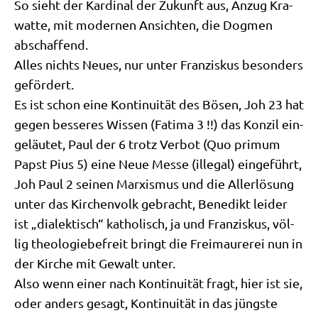
So sieht der Kar­di­nal der Zukunft aus, Anzug Kra­
wat­te, mit moder­nen Ansich­ten, die Dog­men
abschaffend.
Alles nichts Neu­es, nur unter Fran­zis­kus beson­ders
gefördert.
Es ist schon eine Kon­ti­nui­tät des Bösen, Joh 23 hat
gegen bes­se­res Wis­sen (Fati­ma 3 !!) das Kon­zil ein­
ge­läu­tet, Paul der 6 trotz Ver­bot (Quo pri­mum
Papst Pius 5) eine Neue Mes­se (ille­gal) ein­ge­führt,
Joh Paul 2 sei­nen Mar­xis­mus und die Aller­lö­sung
unter das Kir­chen­volk gebracht, Bene­dikt lei­der
ist „dia­lek­tisch“ katho­lisch, ja und Fran­zis­kus, völ­
lig theo­lo­gie­be­freit bringt die Frei­mau­re­rei nun in
der Kir­che mit Gewalt unter.
Also wenn einer nach Kon­ti­nui­tät fragt, hier ist sie,
oder anders gesagt, Kon­ti­nui­tät in das jüng­ste