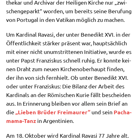
the­kar und Archi­var der Hei­li­gen Kir­che nur „zwi­
schen­ge­parkt“ wor­den, um bereits sei­ne Beru­fung
von Por­tu­gal in den Vati­kan mög­lich zu machen.
Um Kar­di­nal Rava­si, der unter Bene­dikt XVI. in der
Öffent­lich­keit stär­ker prä­sent war, haupt­säch­lich
mit einer nicht unum­strit­te­nen Initia­ti­ve, wur­de es
unter Papst Fran­zis­kus schnell ruhig. Er konn­te kei­
nen Draht zum neu­en Kir­chen­ober­haupt fin­den,
der ihn von sich fern­hielt. Ob unter Bene­dikt XVI.
oder unter Fran­zis­kus: Die Bilanz der Arbeit des
Kar­di­nals an der Römi­schen Kurie fällt beschei­den
aus. In Erin­ne­rung blei­ben vor allem sein Brief an
„Lie­ben Brü­der Frei­mau­rer“
Pacha­
die
und sein
ma­ma-Tanz
in Argentinien.
Am 18. Okto­ber wird Kar­di­nal Rava­si 77 Jah­re alt.