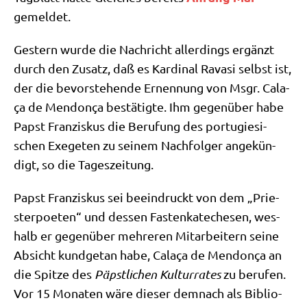
gemeldet.
Gestern wur­de die Nach­richt aller­dings ergänzt
durch den Zusatz, daß es Kar­di­nal Rava­si selbst ist,
der die bevor­ste­hen­de Ernen­nung von Msgr. Cala­
ça de Men­don­ça bestä­tig­te. Ihm gegen­über habe
Papst Fran­zis­kus die Beru­fung des por­tu­gie­si­
schen Exege­ten zu sei­nem Nach­fol­ger ange­kün­
digt, so die Tageszeitung.
Papst Fran­zis­kus sei beein­druckt von dem „Prie­
ster­poe­ten“ und des­sen Fasten­ka­te­che­sen, wes­
halb er gegen­über meh­re­ren Mit­ar­bei­tern sei­ne
Absicht kund­ge­tan habe, Cala­ça de Men­don­ça an
die Spit­ze des
Päpst­li­chen Kul­tur­ra­tes
zu beru­fen.
Vor 15 Mona­ten wäre die­ser dem­nach als Biblio­