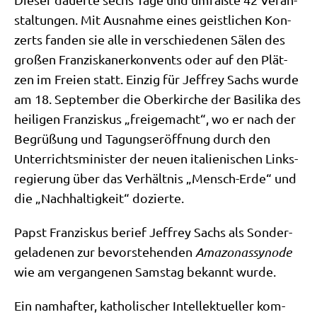
stal­tun­gen. Mit Aus­nah­me eines geist­li­chen Kon­
zerts fan­den sie alle in ver­schie­de­nen Sälen des
gro­ßen Fran­zis­ka­ner­kon­vents oder auf den Plät­
zen im Frei­en statt. Ein­zig für Jef­frey Sachs wur­de
am 18. Sep­tem­ber die Ober­kir­che der Basi­li­ka des
hei­li­gen Fran­zis­kus „frei­ge­macht“, wo er nach der
Begrü­ßung und Tagungs­er­öff­nung durch den
Unter­richts­mi­ni­ster der neu­en ita­lie­ni­schen Links­
re­gie­rung über das Ver­hält­nis „Mensch-Erde“ und
die „Nach­hal­tig­keit“ dozierte.
Papst Fran­zis­kus berief Jef­frey Sachs als Son­der­
ge­la­de­nen zur bevor­ste­hen­den
Ama­zo­nas­syn­ode
wie am ver­gan­ge­nen Sams­tag bekannt wurde.
Ein nam­haf­ter, katho­li­scher Intel­lek­tu­el­ler kom­