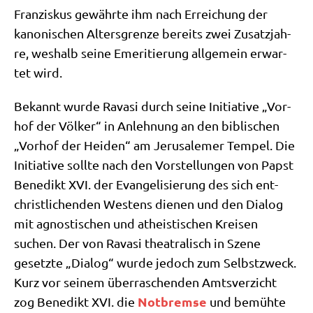
Fran­zis­kus gewähr­te ihm nach Errei­chung der
kano­ni­schen Alters­gren­ze bereits zwei Zusatz­jah­
re, wes­halb sei­ne Eme­ri­tie­rung all­ge­mein erwar­
tet wird.
Bekannt wur­de Rava­si durch sei­ne Initia­ti­ve „Vor­
hof der Völ­ker“ in Anleh­nung an den bibli­schen
„Vor­hof der Hei­den“ am Jeru­sa­le­mer Tem­pel. Die
Initia­ti­ve soll­te nach den Vor­stel­lun­gen von Papst
Bene­dikt XVI. der Evan­ge­li­sie­rung des sich ent­
christ­li­chen­den Westens die­nen und den Dia­log
mit agno­sti­schen und athe­isti­schen Krei­sen
suchen. Der von Rava­si thea­tra­lisch in Sze­ne
gesetz­te „Dia­log“ wur­de jedoch zum Selbst­zweck.
Kurz vor sei­nem über­ra­schen­den Amts­ver­zicht
Not­brem­se
zog Bene­dikt XVI. die
und bemüh­te