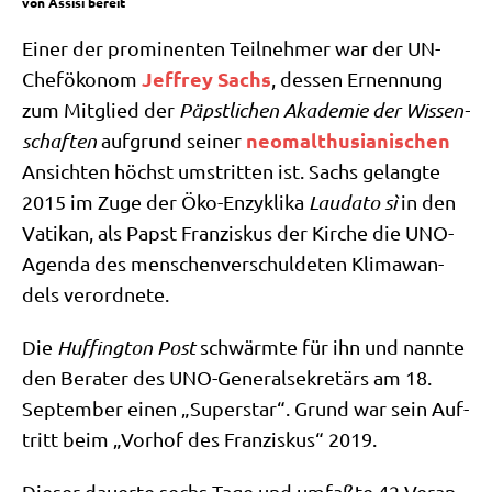
von Assi­si bereit
Einer der pro­mi­nen­ten Teil­neh­mer war der UN-
Jef­frey Sachs
Chef­öko­nom
, des­sen Ernen­nung
zum Mit­glied der
Päpst­li­chen Aka­de­mie der Wis­sen­
neo­mal­thu­sia­ni­schen
schaf­ten
auf­grund sei­ner
Ansich­ten höchst umstrit­ten ist. Sachs gelang­te
2015 im Zuge der Öko-Enzy­kli­ka
Lau­da­to sì
in den
Vati­kan, als Papst Fran­zis­kus der Kir­che die UNO-
Agen­da des men­schen­ver­schul­de­ten Kli­ma­wan­
dels verordnete.
Die
Huf­fing­ton Post
schwärm­te für ihn und nann­te
den Bera­ter des UNO-Gene­ral­se­kre­tärs am 18.
Sep­tem­ber einen „Super­star“. Grund war sein Auf­
tritt beim „Vor­hof des Fran­zis­kus“ 2019.
Die­ser dau­er­te sechs Tage und umfaß­te 42 Ver­an­