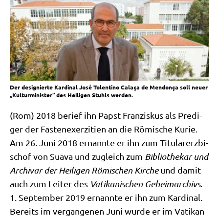
Der designierte Kardinal José Tolentino Calaça de Mendonça soll neuer
„Kulturminister“ des Heiligen Stuhls werden.
(Rom) 2018 berief ihn Papst Fran­zis­kus als Pre­di­
ger der Fasten­ex­er­zi­ti­en an die Römi­sche Kurie.
Am 26. Juni 2018 ernann­te er ihn zum Titu­lar­erz­bi­
schof von Sua­va und zugleich zum
Biblio­the­kar und
Archi­var der Hei­li­gen Römi­schen Kir­che
und damit
auch zum Lei­ter des
Vati­ka­ni­schen Geheim­ar­chivs
.
1. Sep­tem­ber 2019 ernann­te er ihn zum Kar­di­nal.
Bereits im ver­gan­ge­nen Juni wur­de er im Vati­kan