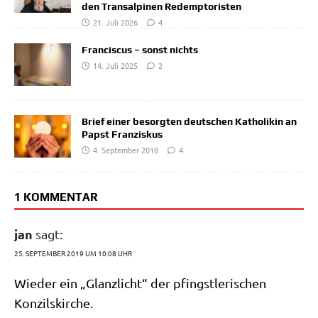
den Transalpinen Redemptoristen
21. Juli 2026
4
Franciscus – sonst nichts
14. Juli 2025
2
Brief einer besorgten deutschen Katholikin an
Papst Franziskus
4. September 2018
4
1 KOMMENTAR
jan
sagt:
25. SEPTEMBER 2019 UM 10:08 UHR
Wie­der ein „Glanz­licht“ der pfingst­le­ri­schen
Konzilskirche.