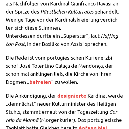
als Nach­fol­ger von Kar­di­nal Gian­fran­co Rava­si an
der Spit­ze des
Päpst­li­chen Kul­tur­ra­tes
gehan­delt.
Weni­ge Tage vor der Kar­di­nals­kre­ierung ver­dich­
ten sich die­se Stim­men.
Unter­des­sen durf­te ein „Super­star“, laut
Huf­fing­
ton Post
, in der Basi­li­ka von Assi­si sprechen.
Die Rede ist vom por­tu­gie­si­schen Kuri­en­erz­bi­
schof José Tolen­ti­no Cala­ça de Men­don­ça, der
schon mal anklin­gen ließ, die Kir­che von ihren
befrei­en
Dog­men „
“ zu wollen.
desi­gnier­te
Die Ankün­di­gung, der
Kar­di­nal wer­de
„dem­nächst“ neu­er Kul­tur­mi­ni­ster des Hei­li­gen
Stuhls, stammt erneut von der Tages­zei­tung
Cor­
reio da Man­hã
(Mor­gen­ku­rier). Das por­tu­gie­si­sche
Anfang Mai
Tag­blatt hat­te Glei­ches bereits