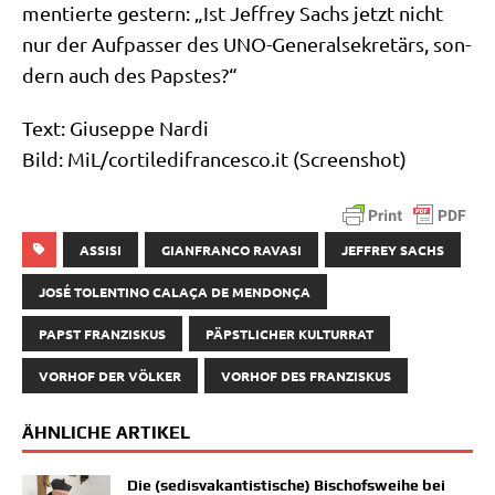
men­tier­te gestern: „Ist Jef­frey Sachs jetzt nicht
nur der Auf­pas­ser des UNO-Gene­ral­se­kre­tärs, son­
dern auch des Papstes?“
Text: Giu­sep­pe Nar­di
Bild: MiL/cortiledifrancesco.it (Screen­shot)
ASSISI
GIANFRANCO RAVASI
JEFFREY SACHS
JOSÉ TOLENTINO CALAÇA DE MENDONÇA
PAPST FRANZISKUS
PÄPSTLICHER KULTURRAT
VORHOF DER VÖLKER
VORHOF DES FRANZISKUS
ÄHNLICHE ARTIKEL
Die (sedisvakantistische) Bischofsweihe bei