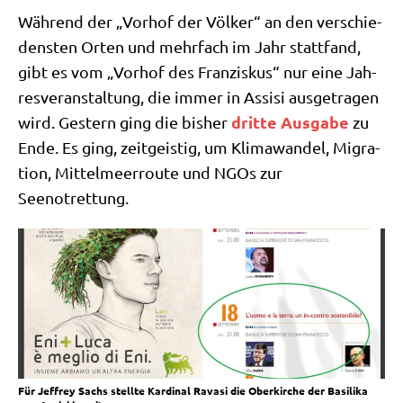
Wäh­rend der „Vor­hof der Völ­ker“ an den ver­schie­
den­sten Orten und mehr­fach im Jahr statt­fand,
gibt es vom „Vor­hof des Fran­zis­kus“ nur eine Jah­
res­ver­an­stal­tung, die immer in Assi­si aus­ge­tra­gen
drit­te Aus­ga­be
wird. Gestern ging die bis­her
zu
Ende. Es ging, zeit­gei­stig, um Kli­ma­wan­del, Migra­
ti­on, Mit­tel­meer­rou­te und NGOs zur
Seenotrettung.
Für Jef­frey Sachs stell­te Kar­di­nal Rava­si die Ober­kir­che der Basi­li­ka