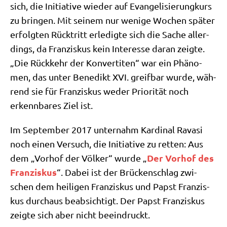
sich, die Initia­ti­ve wie­der auf Evan­ge­li­sie­rung­kurs
zu brin­gen. Mit sei­nem nur weni­ge Wochen spä­ter
erfolg­ten Rück­tritt erle­dig­te sich die Sache aller­
dings, da Fran­zis­kus kein Inter­es­se dar­an zeig­te.
„Die Rück­kehr der Kon­ver­ti­ten“ war ein Phä­no­
men, das unter Bene­dikt XVI. greif­bar wur­de, wäh­
rend sie für Fran­zis­kus weder Prio­ri­tät noch
erkenn­ba­res Ziel ist.
Im Sep­tem­ber 2017 unter­nahm Kar­di­nal Rava­si
noch einen Ver­such, die Initia­ti­ve zu ret­ten: Aus
Der Vor­hof des
dem „Vor­hof der Völ­ker“ wur­de „
Fran­zis­kus
“. Dabei ist der Brücken­schlag zwi­
schen dem hei­li­gen Fran­zis­kus und Papst Fran­zis­
kus durch­aus beab­sich­tigt. Der Papst Fran­zis­kus
zeig­te sich aber nicht beeindruckt.