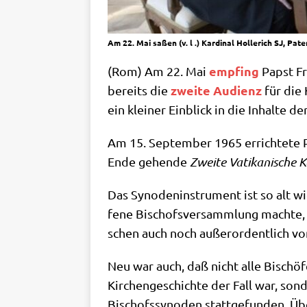
Am 22. Mai saßen (v. l .) Kardinal Hollerich SJ, P
emp­fing
(Rom) Am 22. Mai
Papst Fra
zwei­te Audi­enz
bereits die
für die 
ein klei­ner Ein­blick in die Inhal­te
Am 15. Sep­tem­ber 1965 errich­te­te
Ende gehen­de
Zwei­te Vati­ka­ni­sche K
Das Syn­oden­in­stru­ment ist so alt wi
fe­ne Bischofs­ver­samm­lung mach­te, s
schen auch noch außer­or­dent­lich vo
Neu war auch, daß nicht alle Bischö­fe
Kir­chen­ge­schich­te der Fall war, son­
Bischofs­syn­oden statt­ge­fun­den. Üb