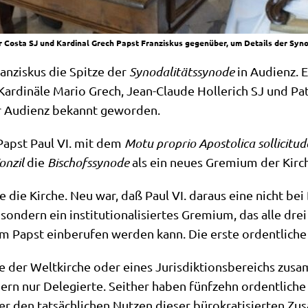
ater Costa SJ und Kardinal Grech Papst Franziskus gegenüber, um Details der Sy
n­zis­kus die Spit­ze der
Syn­oda­li­täts­syn­ode
in Audi­enz. 
Kar­di­nä­le Mario Grech, Jean-Clau­de Hol­le­rich SJ und Pa
 der Audi­enz bekannt geworden.
 Papst Paul VI. mit dem
Motu pro­prio Apo­sto­li­ca solli­ci­tu­
on­zil
die
Bischofs­syn­ode
als ein neu­es Gre­mi­um der Kirc
e die Kir­che. Neu war, daß Paul VI. dar­aus eine nicht bei 
on­dern ein insti­tu­tio­na­li­sier­tes Gre­mi­um, das alle dr
m Papst ein­be­ru­fen wer­den kann. Die erste ordent­li­che
 der Welt­kir­che oder eines Juris­dik­ti­ons­be­reichs zusa
dern nur Dele­gier­te. Seit­her haben fünf­zehn ordent­li­che
er den tat­säch­li­chen Nut­zen die­ser büro­kra­ti­sier­ten