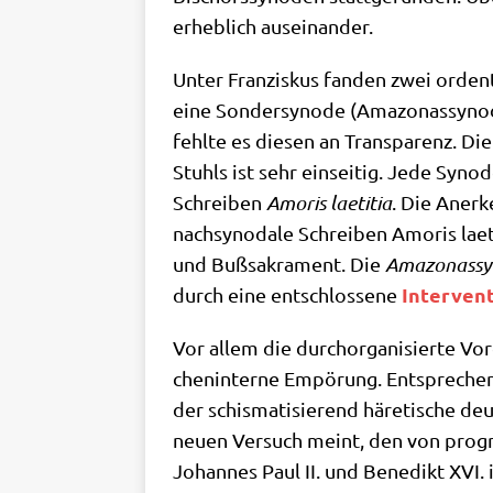
erheb­lich auseinander.
Unter Fran­zis­kus fan­den zwei ordent­l
eine Son­der­syn­ode (Ama­zo­nas­syn­o
fehl­te es die­sen an Trans­pa­renz. Die
Stuhls ist sehr ein­sei­tig. Jede Syn­o
Schrei­ben
Amo­ris lae­ti­tia
. Die Aner­
nach­syn­oda­le Schrei­ben Amo­ris lae­
und Buß­sa­kra­ment. Die
Ama­zo­nas­s
Inter­ven­t
durch eine ent­schlos­se­ne
Vor allem die durch­or­ga­ni­sier­te Vor
chen­in­ter­ne Empö­rung. Ent­spre­ch
der schis­ma­ti­sie­rend häre­ti­sche de
neu­en Ver­such meint, den von pro­gres
Johan­nes Paul II. und Bene­dikt XVI.