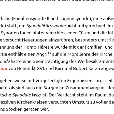
i­che (Fami­li­en­syn­ode II und Jugend­syn­ode), eine außer­o
de) statt, die
Syn­oda­li­täts­syn­ode
nicht mit­ge­rech­net. I
 Syn­oden tagen hin­ter ver­schlos­se­nen Türen und die Infor­
de ver­sucht Neue­run­gen ein­zu­füh­ren, beson­ders umstrit
ken­nung der Homo-Häre­sie wur­de mit der Fami­li­en- und
ti­tia ent­hält einen Angriff auf die Moral­leh­re der Kir­che
yn­ode
hat­te eine Beein­träch­ti­gung des Wei­he­sa­kra­me
i­on
von Bene­dikt XVI. und Kar­di­nal Robert Sarah abge­
­ge­hens­wei­se mit vor­ge­fer­tig­ten Ergeb­nis­sen sorgt seit
end groß sind auch die Sor­gen im Zusam­men­hang mit der 
ut­sche
Syn­oda­le Weg
ist. Der Ver­dacht steht im Raum, daß
­si­ven Kir­chen­krei­sen ver­such­ten Umsturz zu voll­enden
 ins Stocken gera­ten war.