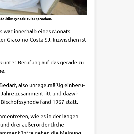
nodalitätssynode zu besprechen.
Es war inner­halb eines Monats
ter Gia­co­mo Costa SJ. Inzwi­schen ist
do
unter Beru­fung auf das gera­de zu
he.
Bedarf, also unre­gel­mä­ßig ein­be­ru­
ei Jah­re zusam­men­tritt und dazwi­
 Bischofs­syn­ode fand 1967 statt.
m­men­tre­ten, wie es in der lan­gen
 und drei außer­or­dent­li­che
 Zusam­men­künf­te gehen die Mei­nung