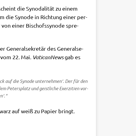
scheint die Syn­oda­li­tät zu einem
ndem die Syn­ode in Rich­tung einer per­
r von einer Bischofs­syn­ode spre­
r Gene­ral­se­kre­tär des Gene­ral­se­
z vom 22. Mai.
Vati­can­News
gab es
lick auf die Syn­ode unter­neh­men‘. Der für den
Peters­platz und geist­li­che Exer­zi­ti­en vor­
n‘.“
warz auf weiß zu Papier bringt.