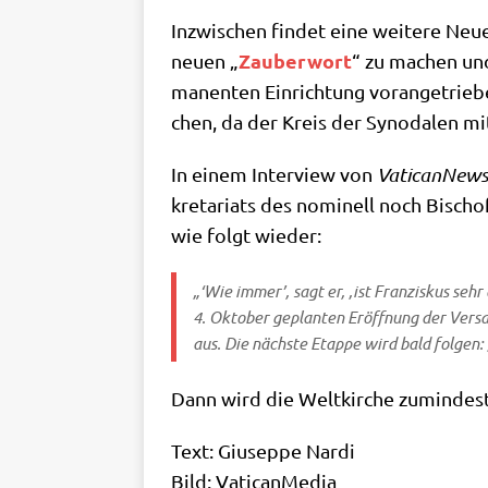
Inzwi­schen fin­det eine wei­te­re Neue
Zau­ber­wort
neu­en „
“ zu machen und d
ma­nen­ten Ein­rich­tung vor­an­ge­tr
chen, da der Kreis der Syn­oda­len m
In einem Inter­view von
Vati­can­News
kre­ta­ri­ats des nomi­nell noch Bisc
wie folgt wieder:
„‘Wie immer’, sagt er, ‚ist Fran­zis­kus seh
4. Okto­ber geplan­ten Eröff­nung der Ver­sa
aus. Die näch­ste Etap­pe wird bald fol­gen:
Dann wird die Welt­kir­che zumin­des
Text: Giu­sep­pe Nar­di
Bild: Vati­can­Me­dia