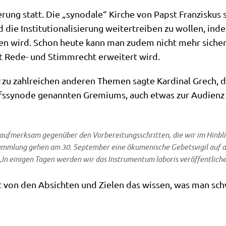
­rung statt. Die „syn­oda­le“ Kir­che von Papst Fran­zis­kus 
ie Insti­tu­tio­na­li­sie­rung wei­ter­trei­ben zu wol­len, i
ie­ben wird. Schon heu­te kann man zudem nicht mehr siche
it Rede- und Stimm­recht erwei­tert wird.
zu zahl­rei­chen ande­ren The­men sag­te Kar­di­nal Grech, de
hofs­syn­ode genann­ten Gre­mi­ums, auch etwas zur Audi­en
r auf­merk­sam gegen­über den Vor­be­rei­tungs­schrit­ten, die wir im Hin­b
mm­lung gehen am 30. Sep­tem­ber eine öku­me­ni­sche Gebets­vi­gil auf dem 
 ‚In eini­gen Tagen wer­den wir das Instru­men­tum labo­ris veröffentliche
t von den Absich­ten und Zie­len das wis­sen, was man sch