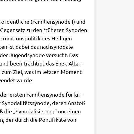
r­dent­li­che (Fami­li­en­syn­ode I) und
m Gegen­satz zu den frü­he­ren Syn­oden
ma­ti­ons­po­li­tik des Hei­li­gen
­ten ist dabei das nach­syn­oda­le
 der Jugend­syn­ode ver­sucht. Das
 und beein­träch­tigt das Ehe‑, Altar-
nts zum Ziel, was im letz­ten Moment
wen­det wurde.
 der ersten Fami­li­en­syn­ode für kir­
Syn­oda­li­täts­syn­ode, deren Anstoß
 die „Syn­oda­li­sie­rung“ nur einen
, der durch die Pon­ti­fi­ka­te von