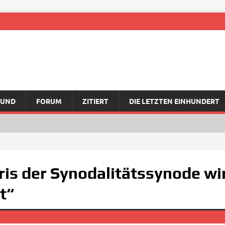
RUND
FORUM
ZITIERT
DIE LETZTEN EINHUNDERT
is der Synodalitätssynode wi
t“