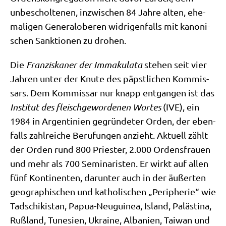
unbe­schol­te­nen, inzwi­schen 84 Jah­re alten, ehe­
ma­li­gen Gene­ral­obe­ren wid­ri­gen­falls mit kano­ni­
schen Sank­tio­nen zu drohen.
Die
Fran­zis­ka­ner der Imma­ku­la­ta
ste­hen seit vier
Jah­ren unter der Knu­te des päpst­li­chen Kom­mis­
sars. Dem Kom­mis­sar nur knapp ent­gan­gen ist das
Insti­tut des fleisch­ge­wor­de­nen Wor­tes
(IVE), ein
1984 in Argen­ti­ni­en gegrün­de­ter Orden, der eben­
falls zahl­rei­che Beru­fun­gen anzieht. Aktu­ell zählt
der Orden rund 800 Prie­ster, 2.000 Ordens­frau­en
und mehr als 700 Semi­na­ri­sten. Er wirkt auf allen
fünf Kon­ti­nen­ten, dar­un­ter auch in der äußer­ten
geo­gra­phi­schen und katho­li­schen „Peri­phe­rie“ wie
Tadschi­ki­stan, Papua-Neu­gui­nea, Island, Palä­sti­na,
Ruß­land, Tune­si­en, Ukrai­ne, Alba­ni­en, Tai­wan und