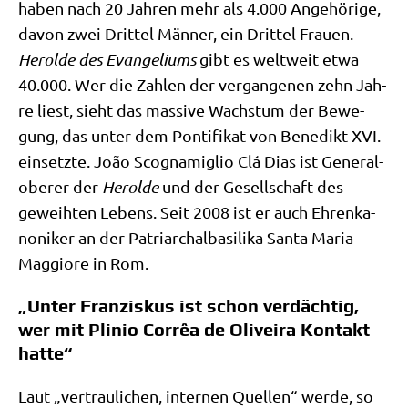
haben nach 20 Jah­ren mehr als 4.000 Ange­hö­ri­ge,
davon zwei Drit­tel Män­ner, ein Drit­tel Frau­en.
Herol­de des Evan­ge­li­ums
gibt es welt­weit etwa
40.000. Wer die Zah­len der ver­gan­ge­nen zehn Jah­
re liest, sieht das mas­si­ve Wachs­tum der Bewe­
gung, das unter dem Pon­ti­fi­kat von Bene­dikt XVI.
ein­setz­te. João Sco­g­na­miglio Clá Dias ist Gene­ral­
obe­rer der
Herol­de
und der Gesell­schaft des
geweih­ten Lebens. Seit 2008 ist er auch Ehren­ka­
no­ni­ker an der Patri­ar­chal­ba­si­li­ka San­ta Maria
Mag­gio­re in Rom.
„Unter Franziskus ist schon verdächtig,
wer mit Plinio Corrêa de Oliveira Kontakt
hatte“
Laut „ver­trau­li­chen, inter­nen Quel­len“ wer­de, so