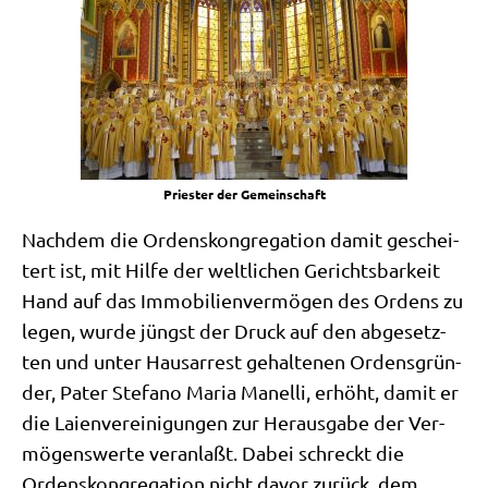
Prie­ster der Gemeinschaft
Nach­dem die Ordens­kon­gre­ga­ti­on damit geschei­
tert ist, mit Hil­fe der welt­li­chen Gerichts­bar­keit
Hand auf das Immo­bi­li­en­ver­mö­gen des Ordens zu
legen, wur­de jüngst der Druck auf den abge­setz­
ten und unter Haus­ar­rest gehal­te­nen Ordens­grün­
der, Pater Ste­fa­no Maria Manel­li, erhöht, damit er
die Lai­en­ver­ei­ni­gun­gen zur Her­aus­ga­be der Ver­
mö­gens­wer­te ver­an­laßt. Dabei schreckt die
Ordens­kon­gre­ga­ti­on nicht davor zurück, dem