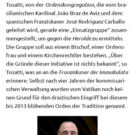
Tosat­ti, von der
Ordens­kon­gre­ga­ti­on
, die vom bra­
si­lia­ni­schen Kar­di­nal João Braz de Aviz und dem
spa­ni­schen Fran­zis­ka­ner José Rodri­guez Car­bal­lo
gelei­tet wird, gera­de eine „Ein­satz­grup­pe“ zusam­
men­ge­stellt, um gegen die
Herol­de
zu ermit­teln.
Die Grup­pe soll aus einem Bischof, einer Ordens­
frau und einem Kir­chen­recht­ler bestehen. „Über
die Grün­de die­ser Initia­ti­ve ist nichts bekannt“, so
Tosat­ti, was an an die
Fran­zis­ka­ner der Imma­ku­la­ta
erin­ne­re. Selbst nach vier Jah­ren der kom­mis­sa­ri­
schen Ver­wal­tung wur­den vom Vati­kan noch kei­
nen Grund für den dra­sti­schen Ein­griff bei die­sem
bis 2013 blü­hen­den Orden der Tra­di­ti­on genannt.