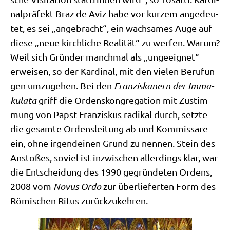
nal­prä­fekt Braz de Aviz habe vor kur­zem ange­deu­
tet, es sei „ange­bracht“, ein wach­sa­mes Auge auf
die­se „neue kirch­li­che Rea­li­tät“ zu wer­fen. War­um?
Weil sich Grün­der manch­mal als „unge­eig­net“
erwei­sen, so der Kar­di­nal, mit den vie­len Beru­fun­
gen umzu­ge­hen. Bei den
Fran­zis­ka­nern der Imma­
ku­la­ta
griff die Ordens­kon­gre­ga­ti­on mit Zustim­
mung von Papst Fran­zis­kus radi­kal durch, setz­te
die gesam­te Ordens­lei­tung ab und Kom­mis­sa­re
ein, ohne irgend­ei­nen Grund zu nen­nen. Stein des
Ansto­ßes, soviel ist inzwi­schen aller­dings klar, war
die Ent­schei­dung des 1990 gegrün­de­ten Ordens,
2008 vom
Novus Ordo
zur über­lie­fer­ten Form des
Römi­schen Ritus zurückzukehren.