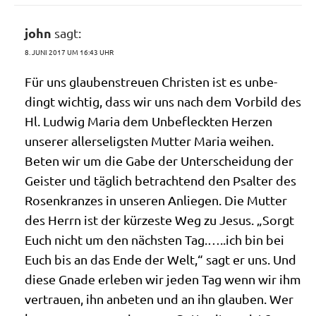
john
sagt:
8. JUNI 2017 UM 16:43 UHR
Für uns glau­bens­treu­en Chri­sten ist es unbe­
dingt wich­tig, dass wir uns nach dem Vor­bild des
Hl. Lud­wig Maria dem Unbe­fleck­ten Her­zen
unse­rer aller­se­lig­sten Mut­ter Maria wei­hen.
Beten wir um die Gabe der Unter­schei­dung der
Gei­ster und täg­lich betrach­tend den Psal­ter des
Rosen­kran­zes in unse­ren Anlie­gen. Die Mut­ter
des Herrn ist der kür­ze­ste Weg zu Jesus. „Sorgt
Euch nicht um den näch­sten Tag.…..ich bin bei
Euch bis an das Ende der Welt,“ sagt er uns. Und
die­se Gna­de erle­ben wir jeden Tag wenn wir ihm
ver­trau­en, ihn anbe­ten und an ihn glau­ben. Wer