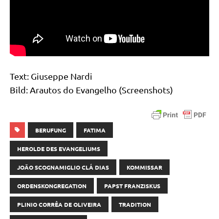
Text: Giu­sep­pe Nardi
Bild: Arau­tos do Evan­gel­ho (Screen­shots)
BERUFUNG
FATIMA
HEROLDE DES EVANGELIUMS
JOÃO SCOGNAMIGLIO CLÁ DIAS
KOMMISSAR
ORDENSKONGREGATION
PAPST FRANZISKUS
PLINIO CORRÊA DE OLIVEIRA
TRADITION