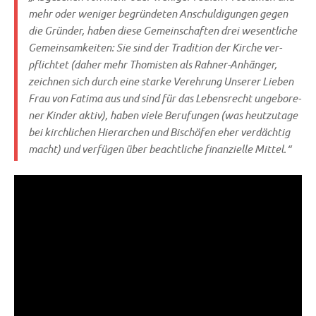
mehr oder weni­ger begrün­de­ten Anschul­di­gun­gen gegen
die Grün­der, haben die­se Gemein­schaf­ten drei wesent­li­che
Gemein­sam­kei­ten: Sie sind der Tra­di­ti­on der Kir­che ver­
pflich­tet (daher mehr Tho­mi­sten als Rah­ner-Anhän­ger,
zeich­nen sich durch eine star­ke Ver­eh­rung Unse­rer Lie­ben
Frau von Fati­ma aus und sind für das Lebens­recht unge­bo­re­
ner Kin­der aktiv), haben vie­le Beru­fun­gen (was heut­zu­ta­ge
bei kirch­li­chen Hier­ar­chen und Bischö­fen eher ver­däch­tig
macht) und ver­fü­gen über beacht­li­che finan­zi­el­le Mittel.“