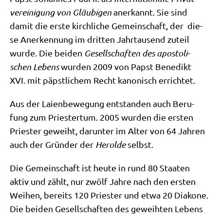
ver­ei­ni­gung von Gläu­bi­gen
aner­kannt. Sie sind
damit die erste kirch­li­che Gemein­schaft, der die­
se Aner­ken­nung im drit­ten Jahr­tau­send zuteil
wur­de. Die bei­den
Gesell­schaf­ten des apo­sto­li­
schen Lebens
wur­den 2009 von Papst Bene­dikt
XVI. mit päpst­li­chem Recht kano­nisch errichtet.
Aus der Lai­en­be­we­gung ent­stan­den auch Beru­
fung zum Prie­ster­tum. 2005 wur­den die ersten
Prie­ster geweiht, dar­un­ter im Alter von 64 Jah­ren
auch der Grün­der der
Herol­de
selbst.
Die Gemein­schaft ist heu­te in rund 80 Staa­ten
aktiv und zählt, nur zwölf Jah­re nach den ersten
Wei­hen, bereits 120 Prie­ster und etwa 20 Dia­ko­ne.
Die bei­den Gesell­schaf­ten des geweih­ten Lebens