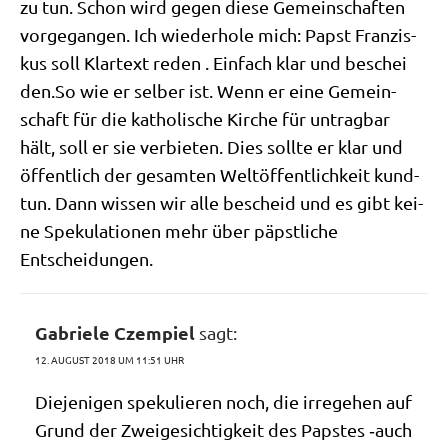
zu tun. Schon wird gegen die­se Gemein­schaf­ten
vor­ge­gan­gen. Ich wie­der­ho­le mich: Papst Fran­zis­
kus soll Klar­text reden . Ein­fach klar und beschei​
den​.So wie er sel­ber ist. Wenn er eine Gemein­
schaft für die katho­li­sche Kir­che für untrag­bar
hält, soll er sie ver­bie­ten. Dies soll­te er klar und
öffent­lich der gesam­ten Welt­öf­fent­lich­keit kund­
tun. Dann wis­sen wir alle bescheid und es gibt kei­
ne Spe­ku­la­tio­nen mehr über päpst­li­che
Entscheidungen.
Gabriele Czempiel
sagt:
12. AUGUST 2018 UM 11:51 UHR
Die­je­ni­gen spe­ku­lie­ren noch, die irre­ge­hen auf
Grund der Zwei­ge­sich­tig­keit des Pap­stes ‑auch