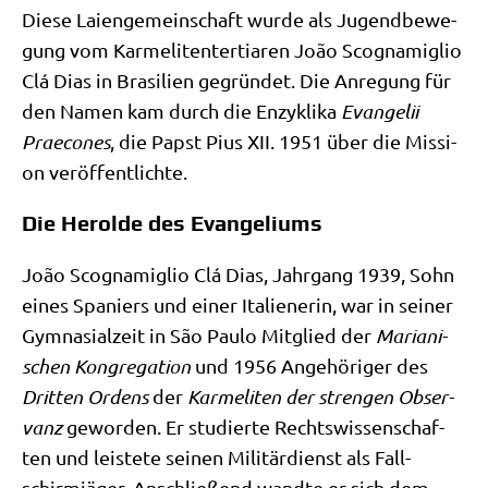
Die­se Lai­en­ge­mein­schaft wur­de als Jugend­be­we­
gung vom Kar­me­li­tent­ertia­ren João Sco­g­na­miglio
Clá Dias in Bra­si­li­en gegrün­det. Die Anre­gung für
den Namen kam durch die Enzy­kli­ka
Evan­ge­lii
Prae­co­nes
, die Papst Pius XII. 1951 über die Mis­si­
on veröffentlichte.
Die Herolde des Evangeliums
João Sco­g­na­miglio Clá Dias, Jahr­gang 1939, Sohn
eines Spa­ni­ers und einer Ita­lie­ne­rin, war in sei­ner
Gym­na­si­al­zeit in São Pau­lo Mit­glied der
Maria­ni­
schen Kon­gre­ga­ti­on
und 1956 Ange­hö­ri­ger des
Drit­ten Ordens
der
Kar­me­li­ten der stren­gen Obser­
vanz
gewor­den. Er stu­dier­te Rechts­wis­sen­schaf­
ten und lei­ste­te sei­nen Mili­tär­dienst als Fall­
schirm­jä­ger. Anschlie­ßend wand­te er sich dem