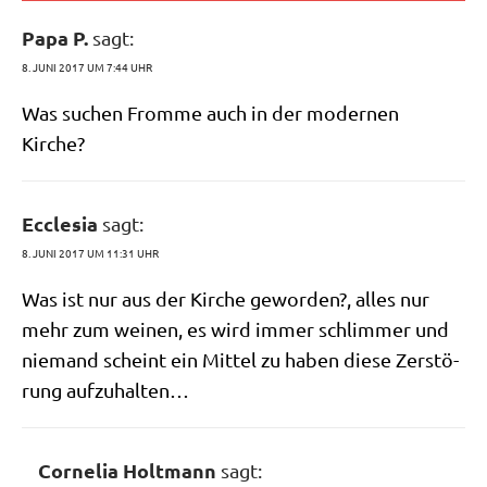
Papa P.
sagt:
8. JUNI 2017 UM 7:44 UHR
Was suchen From­me auch in der moder­nen
Kirche?
Ecclesia
sagt:
8. JUNI 2017 UM 11:31 UHR
Was ist nur aus der Kir­che gewor­den?, alles nur
mehr zum wei­nen, es wird immer schlim­mer und
nie­mand scheint ein Mit­tel zu haben die­se Zer­stö­
rung aufzuhalten…
Cornelia Holtmann
sagt: