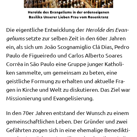
Herol­de des Evan­ge­li­ums in der ordens­ei­ge­nen
Basi­li­ka Unse­rer Lie­ben Frau vom Rosenkranz
Die eigent­li­che Ent­wick­lung der
Herol­de des Evan­
ge­li­ums
setz­te zur sel­ben Zeit in den 60er Jah­ren
ein, als sich um João Sco­g­na­miglio Clá Dias, Pedro
Pau­lo de Figuei­re­do und Car­los Alber­to Soares
Cor­rêa in São Pau­lo eine Grup­pe jun­ger Katho­li­
ken sam­mel­te, um gemein­sam zu beten, eine
geist­li­che For­mung zu erhal­ten und aktu­el­le Fra­
gen in Kir­che und Welt zu dis­ku­tie­ren. Das Ziel war
Mis­sio­nie­rung und Evangelisierung.
In den 70er Jah­ren ent­stand der Wunsch zu einem
gemein­schaft­li­chen Leben. Der Grün­der und zwei
Gefähr­ten zogen sich in eine ehe­ma­li­ge Bene­dik­ti­