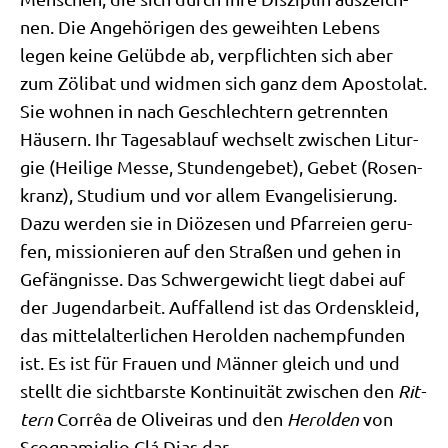
nen. Die Ange­hö­ri­gen des geweih­ten Lebens
legen kei­ne Gelüb­de ab, ver­pflich­ten sich aber
zum Zöli­bat und wid­men sich ganz dem Apo­sto­lat.
Sie woh­nen in nach Geschlech­tern getrenn­ten
Häu­sern. Ihr Tages­ab­lauf wech­selt zwi­schen Lit­ur­
gie (Hei­li­ge Mes­se, Stun­den­ge­bet), Gebet (Rosen­
kranz), Stu­di­um und vor allem Evan­ge­li­sie­rung.
Dazu wer­den sie in Diö­ze­sen und Pfar­rei­en geru­
fen, mis­sio­nie­ren auf den Stra­ßen und gehen in
Gefäng­nis­se. Das Schwer­ge­wicht liegt dabei auf
der Jugend­ar­beit. Auf­fal­lend ist das Ordens­kleid,
das mit­tel­al­ter­li­chen Herol­den nach­emp­fun­den
ist. Es ist für Frau­en und Män­ner gleich und und
stellt die sicht­bar­ste Kon­ti­nui­tät zwi­schen den
Rit­
tern
Cor­rêa de Oli­vei­ras und den
Herol­den
von
Sco­g­na­miglio Clá Dias dar.