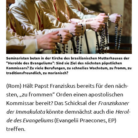
Seminaristen beten in der Kirche des brasilianischen Mutterhauses der
"Herolde des Evangeliums": Sind sie Ziel des nächsten päpstlichen
Kommissars? Zu viele Berufungen, zu schnelles Wachstum, zu fromm, zu
traditionsfreundlich, zu marianisch?
(Rom) Hält Papst Fran­zis­kus bereits für den näch­
sten, „zu from­men“ Orden einen apo­sto­li­schen
Kom­mis­sar bereit? Das Schick­sal der
Fran­zis­ka­ner
der Imma­ku­la­ta
könn­te dem­nächst auch die
Herol­
de des Evan­ge­li­ums
(Evan­ge­lii Prae­co­nes, EP)
treffen.