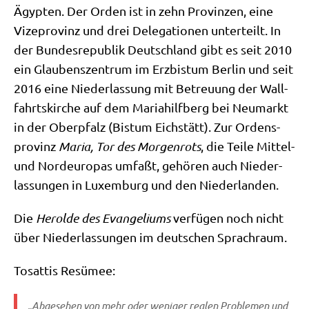
Ägyp­ten. Der Orden ist in zehn Pro­vin­zen, eine
Vize­pro­vinz und drei Dele­ga­tio­nen unter­teilt. In
der Bun­des­re­pu­blik Deutsch­land gibt es seit 2010
ein Glau­bens­zen­trum im Erz­bis­tum Ber­lin und seit
2016 eine Nie­der­las­sung mit Betreu­ung der Wall­
fahrts­kir­che auf dem Maria­hilf­berg bei Neu­markt
in der Ober­pfalz (Bis­tum Eich­stätt). Zur Ordens­
pro­vinz
Maria, Tor des Mor­gen­rots
, die Tei­le Mit­tel-
und Nord­eu­ro­pas umfaßt, gehö­ren auch Nie­der­
las­sun­gen in Luxem­burg und den Niederlanden.
Die
Herol­de des Evan­ge­li­ums
ver­fü­gen noch nicht
über Nie­der­las­sun­gen im deut­schen Sprachraum.
Tosat­tis Resümee:
„Abge­se­hen von mehr oder weni­ger rea­len Pro­ble­men und