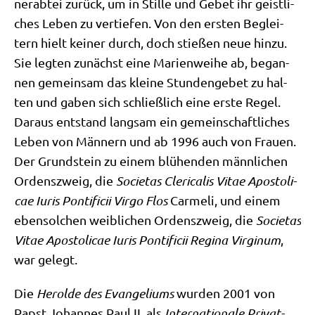
ner­ab­tei zurück, um in Stil­le und Gebet ihr geist­li­
ches Leben zu ver­tie­fen. Von den ersten Beglei­
tern hielt kei­ner durch, doch stie­ßen neue hin­zu.
Sie leg­ten zunächst eine Mari­en­wei­he ab, began­
nen gemein­sam das klei­ne Stun­den­ge­bet zu hal­
ten und gaben sich schließ­lich eine erste Regel.
Dar­aus ent­stand lang­sam ein gemein­schaft­li­ches
Leben von Män­nern und ab 1996 auch von Frau­en.
Der Grund­stein zu einem blü­hen­den männ­li­chen
Ordens­zweig, die
Socie­tas Cle­ri­ca­l­is Vitae Apo­sto­li­
cae Iuris Pon­ti­fi­cii Vir­go Flos
Car­me­li, und einem
eben­sol­chen weib­li­chen Ordens­zweig, die
Socie­tas
Vitae Apo­sto­li­cae Iuris Pon­ti­fi­cii Regi­na Vir­ginum
,
war gelegt.
Die
Herol­de des Evan­ge­li­ums
wur­den 2001 von
Papst Johan­nes Paul II. als
Inter­na­tio­na­le Pri­vat­