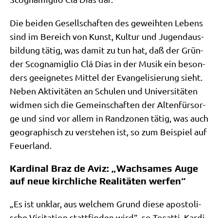
Die bei­den Gesell­schaf­ten des geweih­ten Lebens
sind im Bereich von Kunst, Kul­tur und Jugend­aus­
bil­dung tätig, was damit zu tun hat, daß der Grün­
der Sco­g­na­miglio Clá Dias in der Musik ein beson­
ders geeig­ne­tes Mit­tel der Evan­ge­li­sie­rung sieht.
Neben Akti­vi­tä­ten an Schu­len und Uni­ver­si­tä­ten
wid­men sich die Gemein­schaf­ten der Alten­für­sor­
ge und sind vor allem in Rand­zo­nen tätig, was auch
geo­gra­phisch zu ver­ste­hen ist, so zum Bei­spiel auf
Feuerland.
Kardinal Braz de Aviz: „Wachsames Auge
auf neue kirchliche Realitäten werfen“
„Es ist unklar, aus wel­chem Grund die­se apo­sto­li­
sche Visi­ta­ti­on statt­fin­den wird“, so Tosat­ti. Kar­di­