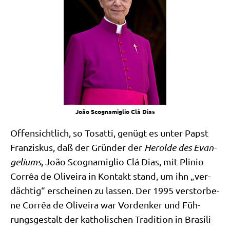
João Sco­g­na­miglio Clá Dias
Offen­sicht­lich, so Tosat­ti, genügt es unter Papst
Fran­zis­kus, daß der Grün­der der
Herol­de des Evan­
ge­li­ums
, João Sco­g­na­miglio Clá Dias, mit Pli­nio
Cor­rêa de Oli­vei­ra in Kon­takt stand, um ihn „ver­
däch­tig“ erschei­nen zu las­sen. Der 1995 ver­stor­be­
ne Cor­rêa de Oli­vei­ra war Vor­den­ker und Füh­
rungs­ge­stalt der katho­li­schen Tra­di­ti­on in Bra­si­li­