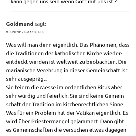
kann gegen uns sein wenn Gott mit uns ist ?
Goldmund
sagt:
9. JUNI 2017 UM 16:33 UHR
Was will man denn eigent­lich. Das Phä­no­men, dass
die Tra­di­tio­nen der katho­li­schen Kir­che wie­der­
ent­deckt wer­den ist welt­weit zu beob­ach­ten. Die
maria­ni­sche Ver­eh­rung in die­ser Gemein­schaft ist
sehr ausgeprägt.
Sie fei­ern die Mes­se im ordent­li­chen Ritus aber
sehr wür­dig und fei­er­lich. Sie sind kei­ne Gemein­
schaft der Tra­di­ti­on im kir­chen­recht­li­chen Sin­ne.
Was für ein Pro­blem hat der Vati­kan eigent­lich. Es
wird über Prie­ster­man­gel gejam­mert. Dann gibt
es Gemein­schaf­ten die ver­su­chen etwas dage­gen