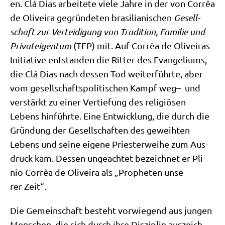
en. Clá Dias arbei­te­te vie­le Jah­re in der von Cor­rêa
de Oli­vei­ra gegrün­de­ten bra­si­lia­ni­schen
Gesell­
schaft zur Ver­tei­di­gung von Tra­di­ti­on, Fami­lie und
Pri­vat­ei­gen­tum
(TFP) mit. Auf Cor­rêa de Oli­vei­ras
Initia­ti­ve ent­stan­den die Rit­ter des Evan­ge­li­ums,
die Clá Dias nach des­sen Tod wei­ter­führ­te, aber
vom gesell­schafts­po­li­ti­schen Kampf weg– und
ver­stärkt zu einer Ver­tie­fung des reli­giö­sen
Lebens hin­führ­te. Eine Ent­wick­lung, die durch die
Grün­dung der Gesell­schaf­ten des geweih­ten
Lebens und sei­ne eige­ne Prie­ster­wei­he zum Aus­
druck kam. Des­sen unge­ach­tet bezeich­net er Pli­
nio Cor­rêa de Oli­vei­ra als „Pro­phe­ten unse­
rer Zeit“.
Die Gemein­schaft besteht vor­wie­gend aus jun­gen
Men­schen, die sich durch ihre Dis­zi­plin aus­zeich­