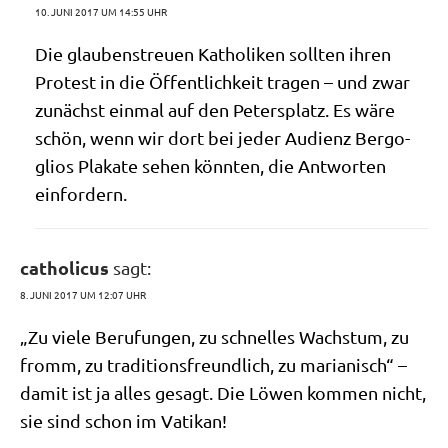
10. JUNI 2017 UM 14:55 UHR
Die glau­bens­treu­en Katho­li­ken soll­ten ihren
Pro­test in die Öffent­lich­keit tra­gen – und zwar
zunächst ein­mal auf den Peters­platz. Es wäre
schön, wenn wir dort bei jeder Audi­enz Berg­o­
gli­os Pla­ka­te sehen könn­ten, die Ant­wor­ten
einfordern.
catholicus
sagt:
8. JUNI 2017 UM 12:07 UHR
„Zu vie­le Beru­fun­gen, zu schnel­les Wachs­tum, zu
fromm, zu tra­di­ti­ons­freund­lich, zu maria­nisch“ –
damit ist ja alles gesagt. Die Löwen kom­men nicht,
sie sind schon im Vatikan!