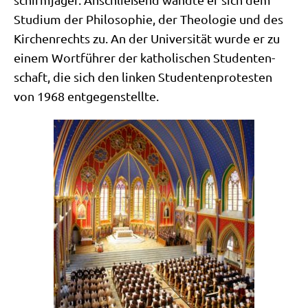
Stu­di­um der Phi­lo­so­phie, der Theo­lo­gie und des
Kir­chen­rechts zu. An der Uni­ver­si­tät wur­de er zu
einem Wort­füh­rer der katho­li­schen Stu­den­ten­
schaft, die sich den lin­ken Stu­den­ten­pro­te­sten
von 1968 entgegenstellte.