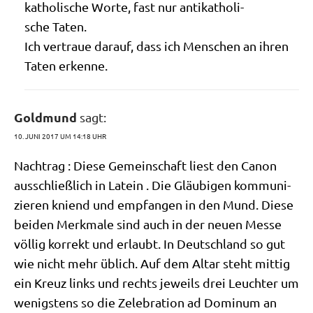
katho­li­sche Wor­te, fast nur anti­ka­tho­li­
sche Taten.
Ich ver­traue dar­auf, dass ich Men­schen an ihren
Taten erkenne.
Goldmund
sagt:
10. JUNI 2017 UM 14:18 UHR
Nach­trag : Die­se Gemein­schaft liest den Canon
aus­schließ­lich in Latein . Die Gläu­bi­gen kom­mu­ni­
zie­ren kniend und emp­fan­gen in den Mund. Die­se
bei­den Merk­ma­le sind auch in der neu­en Mes­se
völ­lig kor­rekt und erlaubt. In Deutsch­land so gut
wie nicht mehr üblich. Auf dem Altar steht mit­tig
ein Kreuz links und rechts jeweils drei Leuch­ter um
wenig­stens so die Zele­bra­ti­on ad Domi­num an