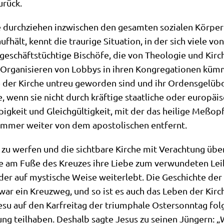
zurück.
le durch­zie­hen inzwi­schen den gesam­ten sozia­len Kör­per
f­hält, kennt die trau­ri­ge Situa­ti­on, in der sich vie­le v
r; geschäfts­tüch­ti­ge Bischö­fe, die von Theo­lo­gie und Ki
rga­ni­sie­ren von Lob­bys in ihren Kon­gre­ga­tio­nen küm
 der Kir­che untreu gewor­den sind und ihr Ordens­ge­lüb­
, wenn sie nicht durch kräf­ti­ge staat­li­che oder euro­päi­
pig­keit und Gleich­gül­tig­keit, mit der das hei­li­ge Meß­op
immer wei­ter von dem apo­sto­li­schen entfernt.
 zu wer­fen und die sicht­ba­re Kir­che mit Ver­ach­tung übe
ie am Fuße des Kreu­zes ihre Lie­be zum ver­wun­de­ten Lei
 der auf mysti­sche Wei­se wei­ter­lebt. Die Geschich­te der
war ein Kreuz­weg, und so ist es auch das Leben der Kir­che
 auf den Kar­frei­tag der tri­um­pha­le Oster­sonn­tag folg
hung teil­ha­ben. Des­halb sag­te Jesus zu sei­nen Jün­gern