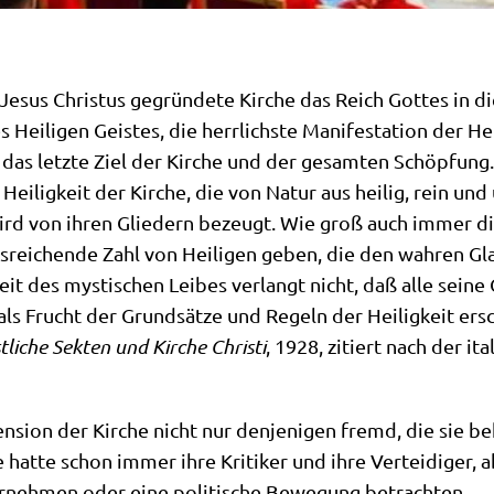
Jesus Chri­stus gegrün­de­te Kir­che das Reich Got­tes in di
­li­gen Gei­stes, die herr­lich­ste Mani­fe­sta­ti­on der Hei­li
ist das letz­te Ziel der Kir­che und der gesam­ten Schöp­fung
e Hei­lig­keit der Kir­che, die von Natur aus hei­lig, rein un
 wird von ihren Glie­dern bezeugt. Wie groß auch immer die
­rei­chen­de Zahl von Hei­li­gen geben, die den wah­ren 
keit des mysti­schen Lei­bes ver­langt nicht, daß alle sei­ne 
t als Frucht der Grund­sät­ze und Regeln der Hei­lig­keit ers
t­li­che Sek­ten und Kir­che Chri­sti
, 1928, zitiert nach der ita
imen­si­on der Kir­che nicht nur den­je­ni­gen fremd, die si
che hat­te schon immer ihre Kri­ti­ker und ihre Ver­tei­di­ger
ter­neh­men oder eine poli­ti­sche Bewe­gung betrachten.