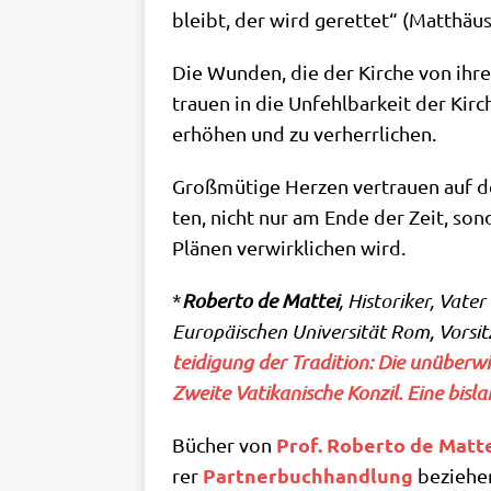
bleibt, der wird geret­tet“ (Mat­thä­u
Die Wun­den, die der Kir­che von ihre
trau­en in die Unfehl­bar­keit der Ki
erhö­hen und zu verherrlichen.
Groß­mü­ti­ge Her­zen ver­trau­en auf d
ten, nicht nur am Ende der Zeit, son­d
Plä­nen ver­wirk­li­chen wird.
*
Rober­to de Mat­tei
, Histo­ri­ker, Vat
Euro­päi­schen Uni­ver­si­tät Rom, Vor­si
tei­di­gung der Tra­di­ti­on: Die unüber­w
Zwei­te Vati­ka­ni­sche Kon­zil. Eine bis­
Prof. Rober­to de Mat­t
Bücher von
Part­ner­buch­hand­lung
rer
beziehe