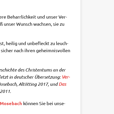
­re Beharr­lich­keit und unser Ver­
muß unser Wunsch wach­sen, sie zu
t, hei­lig und unbe­fleckt zu leuch­
 sicher nach ihren geheim­nis­vol­len
eschich­te des Chri­sten­tums an der
uletzt in deut­scher Über­set­zung:
Ver­
ose­bach, Alt­öt­ting 2017, und
Das
 2011.
 Mose­bach
kön­nen Sie bei unse­