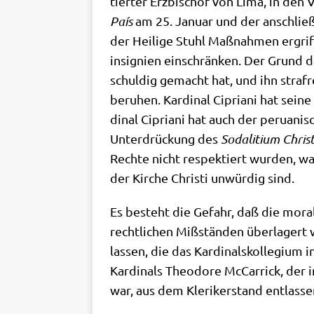
tier­ter Erz­bi­schof von Lima, in den 
País
am 25. Janu­ar und der anschlie­ße
der Hei­li­ge Stuhl Maß­nah­men ergrif­
in­si­gni­en ein­schrän­ken. Der Grund
schul­dig gemacht hat, und ihn straf­r
beru­hen. Kar­di­nal Cipria­ni hat sei
di­nal Cipria­ni hat auch der perua­ni­s
Unter­drückung des
Soda­li­ti­um Chri­
Rech­te nicht respek­tiert wur­den, was 
der Kir­che Chri­sti unwür­dig sind.
Es besteht die Gefahr, daß die mora­li
recht­li­chen Miß­stän­den über­la­ger
las­sen, die das Kar­di­nals­kol­le­gi­
Kar­di­nals Theo­do­re McCar­ri­ck, de
war, aus dem Kle­ri­ker­stand ent­las­