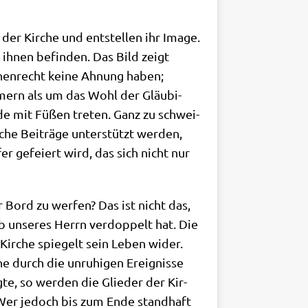
 der Kir­che und ent­stel­len ihr Image.
on ihnen befin­den. Das Bild zeigt
r­chen­recht kei­ne Ahnung haben;
­mern als um das Wohl der Gläu­bi­
de mit Füßen tre­ten. Ganz zu schwei­
sche Bei­trä­ge unter­stützt wer­den,
­fer gefei­ert wird, das sich nicht nur
r Bord zu wer­fen? Das ist nicht das,
b unse­res Herrn ver­dop­pelt hat. Die
 Kir­che spie­gelt sein Leben wider.
 durch die unru­hi­gen Ereig­nis­se
­te, so wer­den die Glie­der der Kir­
: „Wer jedoch bis zum Ende stand­haft