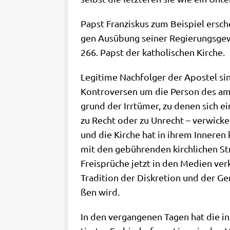
Papst Fran­zis­kus zum Bei­spiel ersche
gen Aus­übung sei­ner Regie­rungs­ge­wa
266. Papst der katho­li­schen Kirche.
Legi­ti­me Nach­fol­ger der Apo­stel s
Kon­tro­ver­sen um die Per­son des amt
grund der Irr­tü­mer, zu denen sich ein
zu Recht oder zu Unrecht – ver­wickelt
und die Kir­che hat in ihrem Inne­ren ki
mit den gebüh­ren­den kirch­li­chen Str
Frei­sprü­che jetzt in den Medi­en ver
Tra­di­ti­on der Dis­kre­ti­on und der 
ßen wird.
In den ver­gan­ge­nen Tagen hat die inte