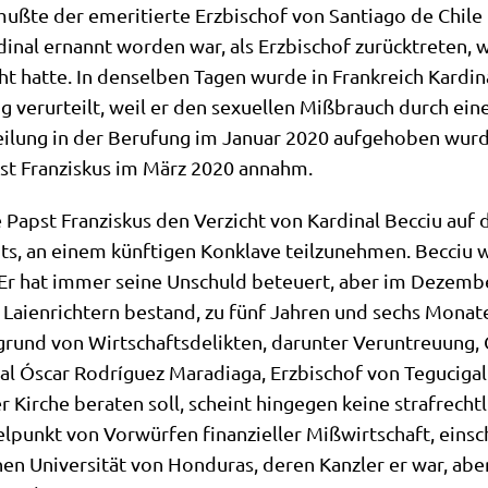
te der eme­ri­tier­te Erz­bi­schof von Sant­ia­go de Chi­le 
­nal ernannt wor­den war, als Erz­bi­schof zurück­tre­ten, w
t hat­te. In den­sel­ben Tagen wur­de in Frank­reich Kar­di­na
g ver­ur­teilt, weil er den sexu­el­len Miß­brauch durch einen
­lung in der Beru­fung im Janu­ar 2020 auf­ge­ho­ben wur­de,
pst Fran­zis­kus im März 2020 annahm.
Papst Fran­zis­kus den Ver­zicht von Kar­di­nal Becciu auf d
ts, an einem künf­ti­gen Kon­kla­ve teil­zu­neh­men. Becciu 
t. Er hat immer sei­ne Unschuld beteu­ert, aber im Dezem­ber 
us Lai­en­rich­tern bestand, zu fünf Jah­ren und sechs Mona
rund von Wirt­schafts­de­lik­ten, dar­un­ter Ver­un­treu­ung
l Óscar Rodrí­guez Mara­dia­ga, Erz­bi­schof von Tegu­ci­gal­
 Kir­che bera­ten soll, scheint hin­ge­gen kei­ne straf­rech
tel­punkt von Vor­wür­fen finan­zi­el­ler Miß­wirt­schaft, ein­s
n Uni­ver­si­tät von Hon­du­ras, deren Kanz­ler er war, abe