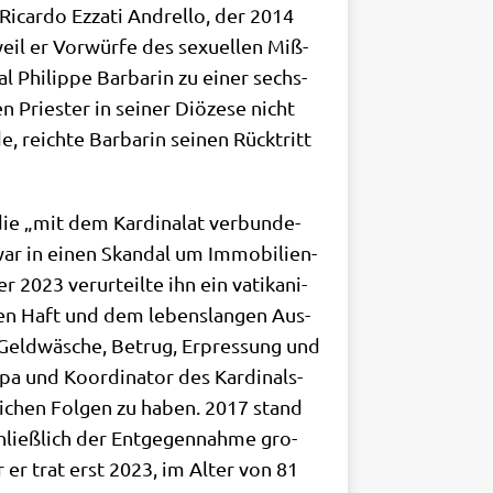
Ricar­do Ezza­ti And­rel­lo, der 2014
eil er Vor­wür­fe des sexu­el­len Miß­
l Phil­ip­pe Bar­ba­rin zu einer sechs­
 Prie­ster in sei­ner Diö­ze­se nicht
 reich­te Bar­ba­rin sei­nen Rück­tritt
ie „mit dem Kar­di­na­lat ver­bun­de­
war in einen Skan­dal um Immo­bi­li­en­
2023 ver­ur­teil­te ihn ein vati­ka­ni­
­ten Haft und dem lebens­lan­gen Aus­
, Geld­wä­sche, Betrug, Erpres­sung und
pa und Koor­di­na­tor des Kar­di­nals­
t­li­chen Fol­gen zu haben. 2017 stand
chließ­lich der Ent­ge­gen­nah­me gro­
r er trat erst 2023, im Alter von 81