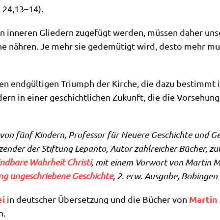
s 24,13–14).
n inne­ren Glie­dern zuge­fügt wer­den, müs­sen daher unse
r­che näh­ren. Je mehr sie gede­mü­tigt wird, desto mehr 
en end­gül­ti­gen Tri­umph der Kir­che, die dazu bestimmt is
ern in einer geschicht­li­chen Zukunft, die die Vor­se­hung
er von fünf Kin­dern, Pro­fes­sor für Neue­re Geschich­te und G
t­zen­der der Stif­tung Lepan­to, Autor zahl­rei­cher Bücher, z
ind­ba­re Wahr­heit Chri­sti
, mit einem Vor­wort von Mar­tin M
lang unge­schrie­be­ne Geschich­te
, 2. erw. Aus­ga­be, Bobin­gen
ei
Mar­tin
in deut­scher Über­set­zung und die Bücher von
n.