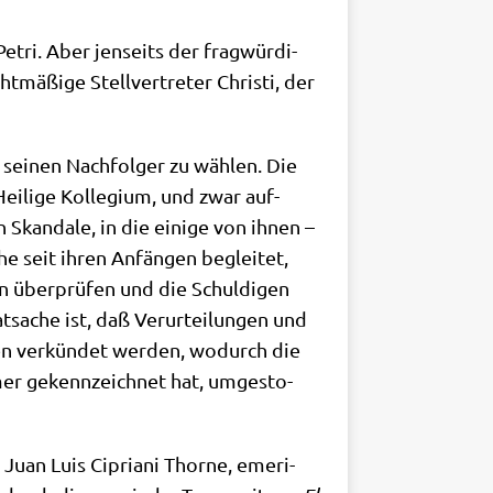
etri. Aber jen­seits der frag­wür­di­
ä­ßi­ge Stell­ver­tre­ter Chri­sti, der
 sei­nen Nach­fol­ger zu wäh­len. Die
­li­ge Kol­le­gi­um, und zwar auf­
n Skan­da­le, in die eini­ge von ihnen –
he seit ihren Anfän­gen beglei­tet,
gen über­prü­fen und die Schul­di­gen
­sa­che ist, daß Ver­ur­tei­lun­gen und
­len ver­kün­det wer­den, wodurch die
immer gekenn­zeich­net hat, umge­sto­
 Juan Luis Cipria­ni Thor­ne, eme­ri­