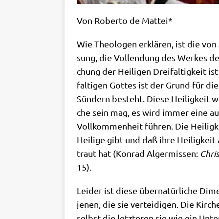
Von Rober­to de Mattei*
Wie Theo­lo­gen erklä­ren, ist die von 
sung, die Voll­endung des Wer­kes des Hei
chung der Hei­li­gen Drei­fal­tig­keit 
fal­ti­gen Got­tes ist der Grund für di
Sün­dern besteht. Die­se Hei­lig­keit
che sein mag, es wird immer eine aus
Voll­kom­men­heit füh­ren. Die Hei­lig­
Hei­li­ge gibt und daß ihre Hei­lig­kei
traut hat (Kon­rad Alger­mis­sen:
Chris
15).
Lei­der ist die­se über­na­tür­li­che D
jenen, die sie ver­tei­di­gen. Die Kir­
selbst die letz­te­ren sie wie ein Un