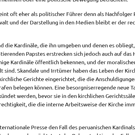
int oft eher als poli­ti­scher Füh­rer denn als Nach­fol­ger P
lt und der Dar­stel­lung in den Medi­en bleibt er der recht­m
ind die Kar­di­nä­le, die ihn umge­ben und denen es obliegt,
ie­ren­den Pap­stes erstrecken sich jedoch auch auf das Hei
i­ge Kar­di­nä­le öffent­lich beken­nen, und der mora­li­sche
 sind. Skan­da­le und Irr­tü­mer haben das Leben der Kir­c
rch­li­che Gerich­te ein­ge­rich­tet, die die Anschul­di­gun­
a­fen bele­gen kön­nen. Eine besorg­nis­er­re­gen­de neue Tat
­kün­det wer­den, bevor sie in den kirch­li­chen Gerichts­sä
Gerech­tig­keit, die die inter­ne Arbeits­wei­se der Kir­che 
r­na­tio­na­le Pres­se den Fall des perua­ni­schen Kar­di­nals