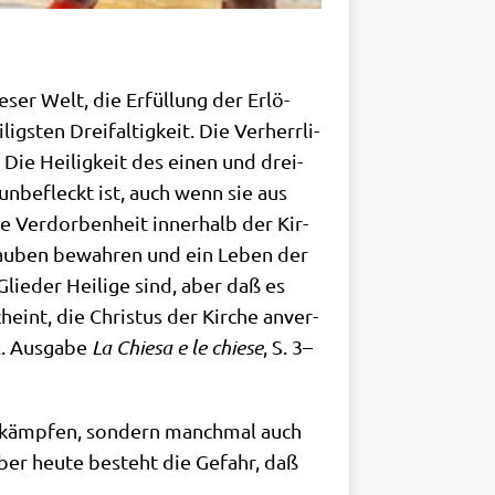
e­ser Welt, die Erfül­lung der Erlö­
g­sten Drei­fal­tig­keit. Die Ver­herr­li­
. Die Hei­lig­keit des einen und drei­
d unbe­fleckt ist, auch wenn sie aus
 Ver­dor­ben­heit inner­halb der Kir­
Glau­ben bewah­ren und ein Leben der
Glie­der Hei­li­ge sind, aber daß es
cheint, die Chri­stus der Kir­che anver­
l. Aus­ga­be
La Chie­sa e le chie­se
,
S. 3–
e bekämp­fen, son­dern manch­mal auch
, aber heu­te besteht die Gefahr, daß