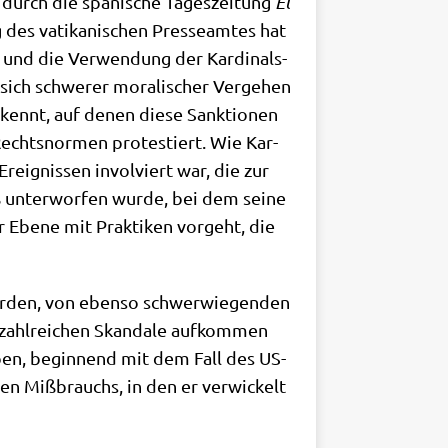
s durch die spa­ni­sche Tages­zei­tung
El
des vati­ka­ni­schen Pres­se­am­tes hat
tz und die Ver­wen­dung der Kar­di­nals­
sich schwe­rer mora­li­scher Ver­ge­hen
 kennt, auf denen die­se Sank­tio­nen
Rechts­nor­men pro­te­stiert. Wie Kar­
Ereig­nis­sen invol­viert war, die zur
 unter­wor­fen wur­de, bei dem sei­ne
r Ebe­ne mit Prak­ti­ken vor­geht, die
wer­den, von eben­so schwer­wie­gen­den
zahl­rei­chen Skan­da­le auf­kom­men
n haben, begin­nend mit dem Fall des US-
len Miß­brauchs, in den er ver­wickelt