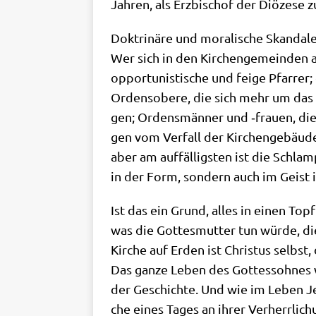
Jah­ren, als Erz­bi­schof der Diö­ze­se 
Dok­tri­nä­re und mora­li­sche Skan­da­
Wer sich in den Kir­chen­ge­mein­den au
oppor­tu­ni­sti­sche und fei­ge Pfar­re
Ordens­obe­re, die sich mehr um das O
gen; Ordens­män­ner und ‑frau­en, die
gen vom Ver­fall der Kir­chen­ge­bäu­de
aber am auf­fäl­lig­sten ist die Schlam­
in der Form, son­dern auch im Geist 
Ist das ein Grund, alles in einen Topf
was die Got­tes­mut­ter tun wür­de, d
Kir­che auf Erden ist Chri­stus selbst,
Das gan­ze Leben des Got­tes­soh­nes 
der Geschich­te. Und wie im Leben Jesu
che eines Tages an ihrer Ver­herr­li­c