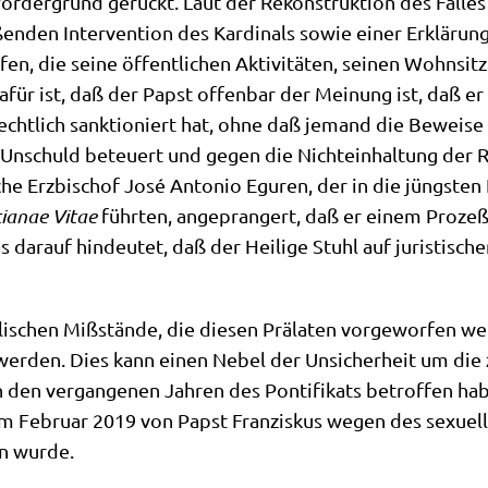
Vor­der­grund gerückt. Laut der Rekon­struk­ti­on des Fal­le
n­den Inter­ven­ti­on des Kar­di­nals sowie einer Erklä­rung 
fen, die sei­ne öffent­li­chen Akti­vi­tä­ten, sei­nen Wohn­si
 dafür ist, daß der Papst offen­bar der Mei­nung ist, daß er 
echt­lich sank­tio­niert hat, ohne daß jemand die Bewei­se
­ne Unschuld beteu­ert und gegen die Nicht­ein­hal­tung der 
che Erz­bi­schof José Anto­nio Egu­ren, der in die jüng­sten 
stia­nae Vitae
führ­ten, ange­pran­gert, daß er einem Pro­zeß
dar­auf hin­deu­tet, daß der Hei­li­ge Stuhl auf juri­sti­sche
­schen Miß­stän­de, die die­sen Prä­la­ten vor­ge­wor­fen 
t wer­den. Dies kann einen Nebel der Unsi­cher­heit um die 
um in den ver­gan­ge­nen Jah­ren des Pon­ti­fi­kats betrof­fe
r im Febru­ar 2019 von Papst Fran­zis­kus wegen des sexu­el­
sen wurde.