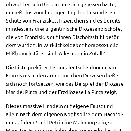
obwohl er sein Bis­tum im Stich gelas­sen hat­te,
genießt bis zum heu­ti­gen Tag den beson­de­ren
Schutz von Fran­zis­kus. Inzwi­schen sind es bereits
min­de­stens drei argen­ti­ni­sche Diö­ze­san­bi­schö­fe,
die von Fran­zis­kus auf ihren Bischofs­stuhl beför­
dert wur­den, in Wirk­lich­keit aber homo­se­xu­el­le
Miß­brauchs­tä­ter sind. Alles nur ein Zufall?
Die Liste pre­kä­rer Per­so­nal­ent­schei­dun­gen von
Fran­zis­kus in den argen­ti­ni­schen Diö­ze­sen lie­ße
sich noch fort­set­zen, wie das Bei­spiel der Diö­ze­se
Mar del Pla­ta und der Erz­diö­ze­se La Pla­ta zeigt.
Die­ses mas­si­ve Han­deln auf eige­ne Faust und
allein nach dem eige­nen Kopf soll­te dem Nach­fol­
ger auf dem Stuhl Petri eine Mah­nung sein, so
Magi­ster. Fran­zis­kus habe aber kei­ne Eile das Zeit­