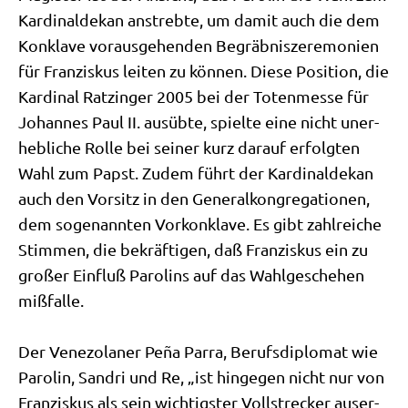
Kar­di­nal­de­kan anstreb­te, um damit auch die dem
Kon­kla­ve vor­aus­ge­hen­den Begräb­nis­ze­re­mo­nien
für Fran­zis­kus lei­ten zu kön­nen. Die­se Posi­ti­on, die
Kar­di­nal Ratz­in­ger 2005 bei der Toten­mes­se für
Johan­nes Paul II. aus­üb­te, spiel­te eine nicht uner­
heb­li­che Rol­le bei sei­ner kurz dar­auf erfolg­ten
Wahl zum Papst. Zudem führt der Kar­di­nal­de­kan
auch den Vor­sitz in den Gene­ral­kon­gre­ga­tio­nen,
dem soge­nann­ten Vor­kon­kla­ve. Es gibt zahl­rei­che
Stim­men, die bekräf­ti­gen, daß Fran­zis­kus ein zu
gro­ßer Ein­fluß Paro­lins auf das Wahl­ge­sche­hen
miß­fal­le.
Der Vene­zo­la­ner Peña Par­ra, Berufs­di­plo­mat wie
Paro­lin, Sand­ri und Re, „ist hin­ge­gen nicht nur von
Fran­zis­kus als sein wich­tig­ster Voll­strecker aus­er­