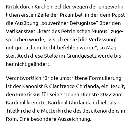
Kri­tik durch Kir­chen­recht­ler wegen der unge­wöhn­
li­chen ersten Zei­le der Prä­am­bel, in der dem Papst
die Aus­übung „sou­ve­rä­ner Befug­nis­se“ über den
Vati­kan­staat „kraft des Petri­ni­schen Munus“ zuge­
spro­chen wur­de, „als ob er sie [die Ver­fas­sung]
mit gött­li­chem Recht befeh­len wür­de“, so Magi­
ster. Auch die­se Stel­le im Grund­ge­setz wur­de bis­
her nicht geändert.
Ver­ant­wort­lich für die umstrit­te­ne For­mu­lie­rung
ist der Kano­nist P. Gian­fran­co Ghir­lan­da, ein Jesu­it,
den Fran­zis­kus für sei­ne treu­en Dien­ste 2022 zum
Kar­di­nal kre­ierte. Kar­di­nal Ghir­lan­da erhielt als
Titel­kir­che die Mut­ter­kir­che des Jesui­ten­or­dens in
Rom. Eine beson­de­re Auszeichnung.