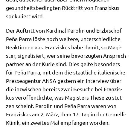
gesund­heits­be­ding­ten Rück­tritt von Fran­zis­kus
spe­ku­liert wird.
Der Auf­tritt von Kar­di­nal Paro­lin und Erz­bi­schof
Peña Par­ra löste noch wei­te­re, unter­schied­li­che
Reak­tio­nen aus. Fran­zis­kus habe damit, so Magi­
ster, signa­li­siert, wer sei­ne bevor­zug­ten Ansprech­
part­ner an der Kurie sind. Dies gel­te beson­ders
für Peña Par­ra, mit dem die staat­li­che ita­lie­ni­sche
Pres­se­agen­tur ANSA gestern ein Inter­view über
die inzwi­schen bereits zwei Besu­che bei Fran­zis­
kus ver­öf­fent­lich­te, was Magi­sters The­se zu stüt­
zen scheint. Paro­lin und Peña Par­ra waren von
Fran­zis­kus am 2. März, dem 17. Tag in der Gemel­li-
Kli­nik, ein zwei­tes Mal emp­fan­gen worden.