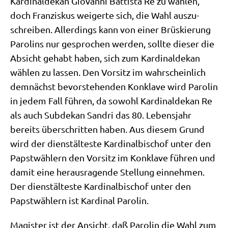
Kar­di­nal­de­kan Gio­van­ni Bat­ti­sta Re zu wäh­len,
doch Fran­zis­kus wei­ger­te sich, die Wahl aus­zu­
schrei­ben. Aller­dings kann von einer Brüs­kie­rung
Paro­lins nur gespro­chen wer­den, soll­te die­ser die
Absicht gehabt haben, sich zum Kar­di­nal­de­kan
wäh­len zu las­sen. Den Vor­sitz im wahr­schein­lich
dem­nächst bevor­ste­hen­den Kon­kla­ve wird Paro­lin
in jedem Fall füh­ren, da sowohl Kar­di­nal­de­kan Re
als auch Sub­de­kan Sand­ri das 80. Lebens­jahr
bereits über­schrit­ten haben. Aus die­sem Grund
wird der dienst­äl­te­ste Kar­di­nal­bi­schof unter den
Papst­wäh­lern den Vor­sitz im Kon­kla­ve füh­ren und
damit eine her­aus­ra­gen­de Stel­lung ein­neh­men.
Der dienst­äl­te­ste Kar­di­nal­bi­schof unter den
Papst­wäh­lern ist Kar­di­nal Parolin.
Magi­ster ist der Ansicht, daß Paro­lin die Wahl zum