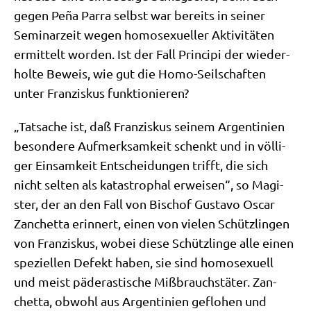
gegen Peña Par­ra selbst war bereits in sei­ner
Semi­nar­zeit wegen homo­se­xu­el­ler Akti­vi­tä­ten
ermit­telt wor­den. Ist der Fall Prin­ci­pi der wie­der­
hol­te Beweis, wie gut die Homo-Seil­schaf­ten
unter Fran­zis­kus funktionieren?
„Tat­sa­che ist, daß Fran­zis­kus sei­nem Argen­ti­ni­en
beson­de­re Auf­merk­sam­keit schenkt und in völ­li­
ger Ein­sam­keit Ent­schei­dun­gen trifft, die sich
nicht sel­ten als kata­stro­phal erwei­sen“, so Magi­
ster, der an den Fall von Bischof Gustavo Oscar
Zan­chet­ta erin­nert, einen von vie­len Schütz­lin­gen
von Fran­zis­kus, wobei die­se Schütz­lin­ge alle einen
spe­zi­el­len Defekt haben, sie sind homo­se­xu­ell
und meist päd­era­sti­sche Miß­brauchs­tä­ter. Zan­
chet­ta, obwohl aus Argen­ti­ni­en geflo­hen und