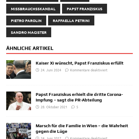
MISSBRAUCHSSKANDAL
PAPST FRANZISKUS
PIETRO PAROLIN
RAFFAELLA PETRINI
SANDRO MAGISTER
ÄHNLICHE ARTIKEL
Kaiser Xi wünscht, Papst Franziskus erfüllt
24. Juni 2024
Kommentare deaktiviert
Papst Franziskus erhielt die dritte Corona-
Impfung – sagt die PR-Abteilung
28. Oktober 2021
5
Marsch für die Familie in Wien – die Wahrheit
gegen die Lüge
24. Juni 2017
Kommentare deaktiviert