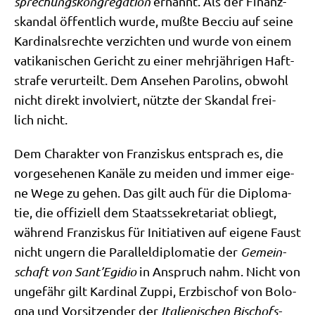
spre­chungs­kon­gre­ga­ti­on
ernannt. Als der Finanz­
skan­dal öffent­lich wur­de, muß­te Becciu auf sei­ne
Kar­di­nals­rech­te ver­zich­ten und wur­de von einem
vati­ka­ni­schen Gericht zu einer mehr­jäh­ri­gen Haft­
stra­fe ver­ur­teilt. Dem Anse­hen Paro­lins, obwohl
nicht direkt invol­viert, nütz­te der Skan­dal frei­
lich nicht.
Dem Cha­rak­ter von Fran­zis­kus ent­sprach es, die
vor­ge­se­he­nen Kanä­le zu mei­den und immer eige­
ne Wege zu gehen. Das gilt auch für die Diplo­ma­
tie, die offi­zi­ell dem Staats­se­kre­ta­ri­at obliegt,
wäh­rend Fran­zis­kus für Initia­ti­ven auf eige­ne Faust
nicht ungern die Par­al­lel­di­plo­ma­tie der
Gemein­
schaft von Sant’Egidio
in Anspruch nahm. Nicht von
unge­fähr gilt Kar­di­nal Zup­pi, Erz­bi­schof von Bolo­
gna und Vor­sit­zen­der der
Ita­lie­ni­schen Bischofs­