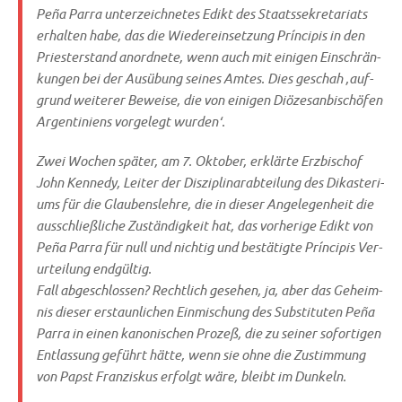
Peña Par­ra unter­zeich­ne­tes Edikt des Staats­se­kre­ta­ri­ats
erhal­ten habe, das die Wie­der­ein­set­zung Prín­ci­pis in den
Prie­ster­stand anord­ne­te, wenn auch mit eini­gen Ein­schrän­
kun­gen bei der Aus­übung sei­nes Amtes. Dies geschah ‚auf­
grund wei­te­rer Bewei­se, die von eini­gen Diö­ze­san­bi­schö­fen
Argen­ti­ni­ens vor­ge­legt wurden‘.
Zwei Wochen spä­ter, am 7. Okto­ber, erklär­te Erz­bi­schof
John Ken­ne­dy, Lei­ter der Dis­zi­pli­nar­ab­tei­lung des Dik­aste­ri­
ums für die Glau­bens­leh­re, die in die­ser Ange­le­gen­heit die
aus­schließ­li­che Zustän­dig­keit hat, das vor­he­ri­ge Edikt von
Peña Par­ra für null und nich­tig und bestä­tig­te Prín­ci­pis Ver­
ur­tei­lung end­gül­tig.
Fall abge­schlos­sen? Recht­lich gese­hen, ja, aber das Geheim­
nis die­ser erstaun­li­chen Ein­mi­schung des Sub­sti­tu­ten Peña
Par­ra in einen kano­ni­schen Pro­zeß, die zu sei­ner sofor­ti­gen
Ent­las­sung geführt hät­te, wenn sie ohne die Zustim­mung
von Papst Fran­zis­kus erfolgt wäre, bleibt im Dunkeln.