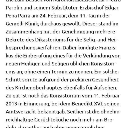
Paro­lin und sei­nem Sub­sti­tu­ten Erz­bi­schof Edgar
Peña Par­ra am 24. Febru­ar, dem 11. Tag in der
Gemel­li-Kli­nik, durch­aus gewollt. Die­ser stand im
Zusam­men­hang mit der Geneh­mi­gung meh­re­re
Dekre­te des Dik­aste­ri­ums für die Selig- und Hei­
lig­spre­chungs­ver­fah­ren. Dabei kün­dig­te Fran­zis­
kus die Ein­be­ru­fung eines für die Ver­kün­dung von
neu­en Hei­li­gen und Seli­gen übli­chen Kon­si­sto­ri­
ums an, ohne einen Ter­min zu nen­nen. Ein sol­cher
Schritt sorg­te auf­grund der pre­kä­ren Gesund­heit
des Kir­chen­ober­haup­tes eben­falls für Auf­se­hen.
Zu gut ist noch das Kon­si­sto­ri­um vom 11. Febru­ar
2013 in Erin­ne­rung, bei dem Bene­dikt XVI. sei­nen
Amts­ver­zicht bekannt­gab. Seit­her ist die ohne­hin
reich­hal­ti­ge Gerüch­te­kü­che noch mehr am Bro­
deln, da seit­her auch über einen mög­li­chen