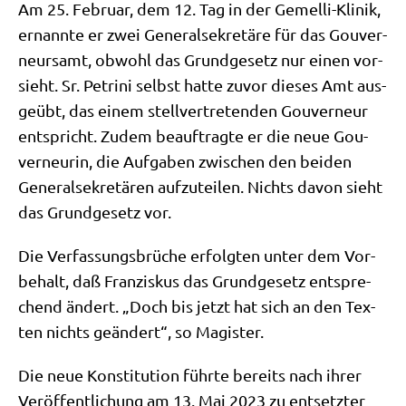
Am 25. Febru­ar, dem 12. Tag in der Gemel­li-Kli­nik,
ernann­te er zwei Gene­ral­se­kre­tä­re für das Gou­ver­
neurs­amt, obwohl das Grund­ge­setz nur einen vor­
sieht. Sr. Pet­ri­ni selbst hat­te zuvor die­ses Amt aus­
ge­übt, das einem stell­ver­tre­ten­den Gou­ver­neur
ent­spricht. Zudem beauf­trag­te er die neue Gou­
ver­neu­rin, die Auf­ga­ben zwi­schen den bei­den
Gene­ral­se­kre­tä­ren auf­zu­tei­len. Nichts davon sieht
das Grund­ge­setz vor.
Die Ver­fas­sungs­brü­che erfolg­ten unter dem Vor­
be­halt, daß Fran­zis­kus das Grund­ge­setz ent­spre­
chend ändert. „Doch bis jetzt hat sich an den Tex­
ten nichts geän­dert“, so Magister.
Die neue Kon­sti­tu­ti­on führ­te bereits nach ihrer
Ver­öf­fent­li­chung am 13. Mai 2023 zu ent­setz­ter