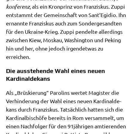
kon­fe­renz
, als ein Kron­prinz von Fran­zis­kus. Zup­pi
ent­stammt der Gemein­schaft von Sant’Egidio. Ihn
ernann­te Fran­zis­kus auch zum Son­der­ge­sand­ten
für den Ukrai­ne-Krieg. Zup­pi pen­del­te aller­dings
zwi­schen Kiew, Mos­kau, Washing­ton und Peking
hin und her, ohne jedoch irgend­et­was zu
erreichen.
Die ausstehende Wahl eines neuen
Kardinaldekans
Als „Brüs­kie­rung“ Paro­lins wer­tet Magi­ster die
Ver­hin­de­rung der Wahl eines neu­en Kar­di­nal­de­
kans durch Fran­zis­kus. Tat­säch­lich hat­ten sich die
Kar­di­nal­bi­schö­fe bereits in Rom ver­sam­melt, um
einen Nach­fol­ger für den 91jährigen amtie­ren­den