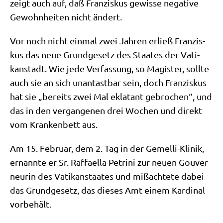
zeigt auch auf, daß Fran­zis­kus gewis­se nega­ti­ve
Gewohn­hei­ten nicht ändert.
Vor noch nicht ein­mal zwei Jah­ren erließ Fran­zis­
kus das neue Grund­ge­setz des Staa­tes der Vati­
kan­stadt. Wie jede Ver­fas­sung, so Magi­ster, soll­te
auch sie an sich unan­tast­bar sein, doch Fran­zis­kus
hat sie „bereits zwei Mal ekla­tant gebro­chen“, und
das in den ver­gan­ge­nen drei Wochen und direkt
vom Kran­ken­bett aus.
Am 15. Febru­ar, dem 2. Tag in der Gemel­li-Kli­nik,
ernann­te er Sr. Raf­fa­el­la Pet­ri­ni zur neu­en Gou­ver­
neu­rin des Vati­kan­staa­tes und miß­ach­te­te dabei
das Grund­ge­setz, das die­ses Amt einem Kar­di­nal
vorbehält.