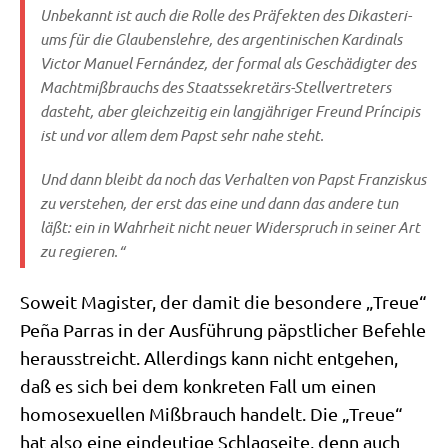
Unbe­kannt ist auch die Rol­le des Prä­fek­ten des Dik­aste­ri­
ums für die Glau­bens­leh­re, des argen­ti­ni­schen Kar­di­nals
Vic­tor Manu­el Fernán­dez, der for­mal als Geschä­dig­ter des
Macht­miß­brauchs des Staats­se­kre­tärs-Stell­ver­tre­ters
dasteht, aber gleich­zei­tig ein lang­jäh­ri­ger Freund Prín­ci­pis
ist und vor allem dem Papst sehr nahe steht.
Und dann bleibt da noch das Ver­hal­ten von Papst Fran­zis­kus
zu ver­ste­hen, der erst das eine und dann das ande­re tun
läßt: ein in Wahr­heit nicht neu­er Wider­spruch in sei­ner Art
zu regieren.“
Soweit Magi­ster, der damit die beson­de­re „Treue“
Peña Par­ras in der Aus­füh­rung päpst­li­cher Befeh­le
her­aus­streicht. Aller­dings kann nicht ent­ge­hen,
daß es sich bei dem kon­kre­ten Fall um einen
homo­se­xu­el­len Miß­brauch han­delt. Die „Treue“
hat also eine ein­deu­ti­ge Schlag­sei­te, denn auch