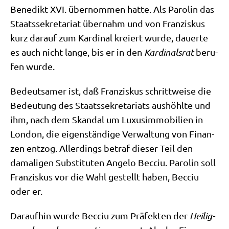
Bene­dikt XVI. über­nom­men hat­te. Als Paro­lin das
Staats­se­kre­ta­ri­at über­nahm und von Fran­zis­kus
kurz dar­auf zum Kar­di­nal kre­iert wur­de, dau­er­te
es auch nicht lan­ge, bis er in den
Kar­di­nals­rat
beru­
fen wurde.
Bedeut­sa­mer ist, daß Fran­zis­kus schritt­wei­se die
Bedeu­tung des Staats­se­kre­ta­ri­ats aus­höhl­te und
ihm, nach dem Skan­dal um Luxus­im­mo­bi­li­en in
Lon­don, die eigen­stän­di­ge Ver­wal­tung von Finan­
zen ent­zog. Aller­dings betraf die­ser Teil den
dama­li­gen Sub­sti­tu­ten Ange­lo Becciu. Paro­lin soll
Fran­zis­kus vor die Wahl gestellt haben, Becciu
oder er.
Dar­auf­hin wur­de Becciu zum Prä­fek­ten der
Hei­lig­