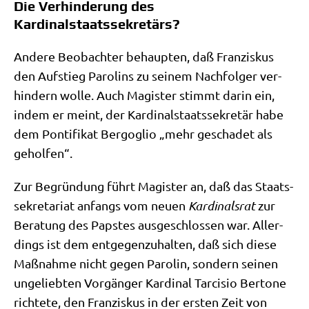
Die Verhinderung des
Kardinalstaatssekretärs?
Ande­re Beob­ach­ter behaup­ten, daß Fran­zis­kus
den Auf­stieg Paro­lins zu sei­nem Nach­fol­ger ver­
hin­dern wol­le. Auch Magi­ster stimmt dar­in ein,
indem er meint, der Kar­di­nal­staats­se­kre­tär habe
dem Pon­ti­fi­kat Berg­o­glio „mehr gescha­det als
geholfen“.
Zur Begrün­dung führt Magi­ster an, daß das Staats­
se­kre­ta­ri­at anfangs vom neu­en
Kar­di­nals­rat
zur
Bera­tung des Pap­stes aus­ge­schlos­sen war. Aller­
dings ist dem ent­ge­gen­zu­hal­ten, daß sich die­se
Maß­nah­me nicht gegen Paro­lin, son­dern sei­nen
unge­lieb­ten Vor­gän­ger Kar­di­nal Tar­cis­io Ber­to­ne
rich­te­te, den Fran­zis­kus in der ersten Zeit von