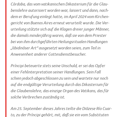
Cór­do­ba, das vom vati­ka­ni­schen Dik­aste­ri­um für die Glau­
bens­leh­re auto­ri­siert wor­den war, lai­siert und dann, nach­
dem er Beru­fung ein­legt hat­te, im April 2024 vom Kir­chen­
ge­richt von Bue­nos Aires erneut ver­ur­teilt wur­de. Die Ver­
ur­tei­lung stütz­te sich auf die Kla­gen drei­er jun­ger Män­ner,
die damals min­der­jäh­rig waren, daß sie von dem Prie­ster
bei von ihm durch­ge­führ­ten Hei­lungs­ri­tua­len Hand­lun­gen
„libi­di­nö­ser Art“ aus­ge­setzt wor­den sei­en, zum Teil in
Anwe­sen­heit ande­rer Gottesdienstbesucher.
Prín­ci­pi beteu­er­te stets sei­ne Unschuld, er sei das Opfer
einer Fehl­in­ter­pre­ta­ti­on sei­ner Hand­lun­gen. Sein Fall
schien jedoch abge­schlos­sen zu sein und war­te­te nur noch
auf die end­gül­ti­ge Ver­ur­tei­lung durch das Dik­aste­ri­um für
die Glau­bens­leh­re, das ein­zi­ge Organ des Vati­kans, das für
sol­che Ver­bre­chen zustän­dig ist.
Am 25. Sep­tem­ber die­ses Jah­res teil­te die Diö­ze­se Río Cuar­
to, zu der Prín­ci­pi gehört, mit, daß sie ein vom Sub­sti­tu­ten