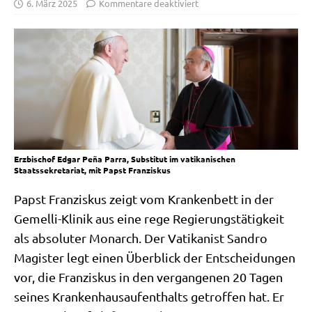
6. März 2025
Kommentare deaktiviert
Erzbischof Edgar Peña Parra, Substitut im vatikanischen
Staatssekretariat, mit Papst Franziskus
Papst Fran­zis­kus zeigt vom Kran­ken­bett in der
Gemel­li-Kli­nik aus eine rege Regie­rungs­tä­tig­keit
als abso­lu­ter Mon­arch. Der Vati­ka­nist San­dro
Magi­ster legt einen Über­blick der Ent­schei­dun­gen
vor, die Fran­zis­kus in den ver­gan­ge­nen 20 Tagen
sei­nes Kran­ken­haus­auf­ent­halts getrof­fen hat. Er