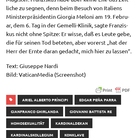
li­che zu seg­nen, denn beim Besuch von Ita­li­ens
Mini­ster­prä­si­den­tin Gior­gia Melo­ni am 19. Febru­
ar, dem 6. Tag in der Gemel­li-Kli­nik, sag­te Fran­zis­
kus nicht ohne Spit­ze: Er wis­se, daß es Leu­te gebe,
die für sei­nen Tod bete­ten, aber vor­erst „hat der
Herr der Ern­te dar­an gedacht, mich hier zu lassen“.
Text: Giu­sep­pe Nar­di
Bild: Vati­can­Me­dia (Screen­shot)
ARIEL ALBERTO PRÍNCIPI
EDGAR PEÑA PARRA
GIANFRANCO GHIRLANDA
GIOVANNI BATTISTA RE
HOMOSEXUALITÄT
KARDINALDEKAN
KARDINALSKOLLEGIUM
KONKLAVE