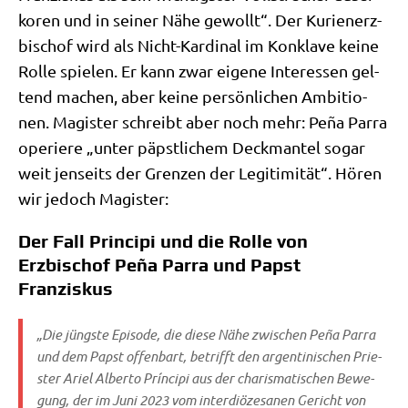
ko­ren und in sei­ner Nähe gewollt“. Der Kuri­en­erz­
bi­schof wird als Nicht-Kar­di­nal im Kon­kla­ve kei­ne
Rol­le spie­len. Er kann zwar eige­ne Inter­es­sen gel­
tend machen, aber kei­ne per­sön­li­chen Ambi­tio­
nen. Magi­ster schreibt aber noch mehr: Peña Par­ra
ope­rie­re „unter päpst­li­chem Deck­man­tel sogar
weit jen­seits der Gren­zen der Legi­ti­mi­tät“. Hören
wir jedoch Magister:
Der Fall Principi und die Rolle von
Erzbischof Peña Parra und Papst
Franziskus
„Die jüng­ste Epi­so­de, die die­se Nähe zwi­schen Peña Par­ra
und dem Papst offen­bart, betrifft den argen­ti­ni­schen Prie­
ster Ari­el Alber­to Prín­ci­pi aus der cha­ris­ma­ti­schen Bewe­
gung, der im Juni 2023 vom inter­diö­ze­sa­nen Gericht von