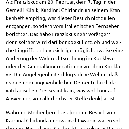
Als Fran­zis­kus am 20. Febru­ar, dem 7. Tag in der
Gemel­li-Kli­nik, Kar­di­nal Ghir­lan­da an sei­nem Kran­
ken­bett emp­fing, war die­ser Besuch nicht allen
ent­gan­gen, son­dern vom ita­lie­ni­schen Fern­se­hen
berich­tet. Das habe Fran­zis­kus sehr ver­är­gert,
denn seit­her wird dar­über spe­ku­liert, ob und wel­
che Ein­grif­fe er beab­sich­ti­ge, mög­li­cher­wei­se eine
Ände­rung der Wahl­rechts­ord­nung im Kon­kla­ve,
oder der Gene­ral­kon­gre­ga­tio­nen vor dem Kon­kla­
ve. Die Ange­le­gen­heit schlug sol­che Wel­len, daß
es zu einem unge­wöhn­li­chen Demen­ti durch das
vati­ka­ni­schen Pres­se­amt kam, was wohl nur auf
Anwei­sung von aller­höch­ster Stel­le denk­bar ist.
Wäh­rend Medi­en­be­rich­te über den Besuch von
Kar­di­nal Ghir­lan­da uner­wünscht waren, waren sol­
che zum Besuch von Kar­di­nal­staats­se­kre­tär Pie­tro