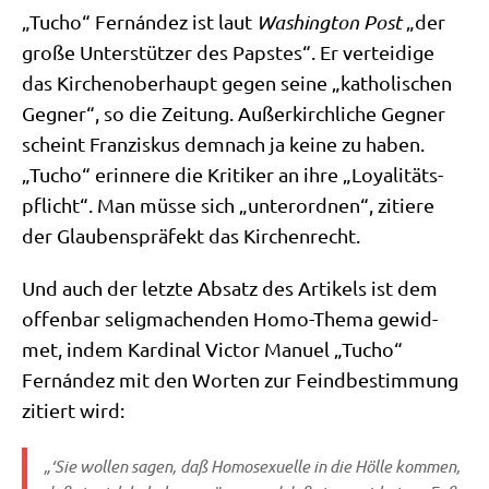
„Tucho“ Fernán­dez ist laut
Washing­ton Post
„der
gro­ße Unter­stüt­zer des Pap­stes“. Er ver­tei­di­ge
das Kir­chen­ober­haupt gegen sei­ne „katho­li­schen
Geg­ner“, so die Zei­tung. Außer­kirch­li­che Geg­ner
scheint Fran­zis­kus dem­nach ja kei­ne zu haben.
„Tucho“ erin­ne­re die Kri­ti­ker an ihre „Loya­li­täts­
pflicht“. Man müs­se sich „unter­ord­nen“, zitie­re
der Glau­bens­prä­fekt das Kirchenrecht.
Und auch der letz­te Absatz des Arti­kels ist dem
offen­bar selig­ma­chen­den Homo-The­ma gewid­
met, indem Kar­di­nal Vic­tor Manu­el „Tucho“
Fernán­dez mit den Wor­ten zur Feind­be­stim­mung
zitiert wird:
„‘Sie wol­len sagen, daß Homo­se­xu­el­le in die Höl­le kom­men,