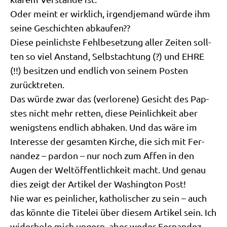
Oder meint er wirk­lich, irgend­je­mand wür­de ihm
sei­ne Geschich­ten abkaufen??
Die­se pein­lich­ste Fehl­be­set­zung aller Zei­ten soll­
ten so viel Anstand, Selbst­ach­tung (?) und EHRE
(!!) besit­zen und end­lich von sei­nem Posten
zurücktreten.
Das wür­de zwar das (ver­lo­re­ne) Gesicht des Pap­
stes nicht mehr ret­ten, die­se Pein­lich­keit aber
wenig­stens end­lich abha­ken. Und das wäre im
Inter­es­se der gesam­ten Kir­che, die sich mit Fer­
nan­dez – par­don – nur noch zum Affen in den
Augen der Welt­öf­fent­lich­keit macht. Und genau
dies zeigt der Arti­kel der Washing­ton Post!
Nie war es pein­li­cher, katho­li­scher zu sein – auch
das könn­te die Titel­ei über die­sem Arti­kel sein. Ich
wider­ho­le mich ungern, aber weder Fer­nan­dez