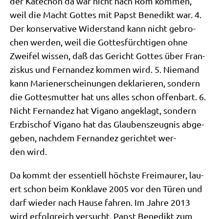
der Kat­echon da war nicht nach Rom kom­men,
weil die Macht Got­tes mit Papst Bene­dikt war. 4.
Der kon­ser­va­ti­ve Wider­stand kann nicht gebro­
chen wer­den, weil die Got­tes­fürch­ti­gen ohne
Zwei­fel wis­sen, daß das Gericht Got­tes über Fran­
zis­kus und Fer­nan­dez kom­men wird. 5. Nie­mand
kann Mari­en­er­schei­nun­gen dekla­rie­ren, son­dern
die Got­tes­mut­ter hat uns alles schon offen­bart. 6.
Nicht Fer­nan­dez hat Vig­a­no ange­klagt, son­dern
Erz­bi­schof Vig­a­no hat das Glau­bens­zeug­nis abge­
ge­ben, nach­dem Fer­nan­dez gerich­tet wer­
den wird.
Da kommt der essen­ti­ell höch­ste Frei­mau­rer, lau­
ert schon beim Kon­kla­ve 2005 vor den Türen und
darf wie­der nach Hau­se fah­ren. Im Jah­re 2013
wird erfolg­reich ver­sucht, Papst Bene­dikt zum