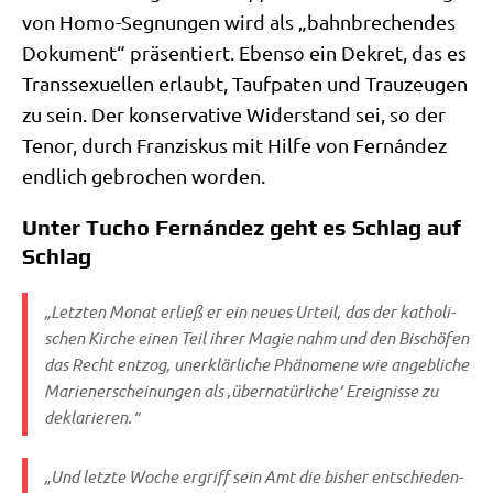
von Homo-Seg­nun­gen wird als „bahn­bre­chen­des
Doku­ment“ prä­sen­tiert. Eben­so ein Dekret, das es
Trans­se­xu­el­len erlaubt, Tauf­pa­ten und Trau­zeu­gen
zu sein. Der kon­ser­va­ti­ve Wider­stand sei, so der
Tenor, durch Fran­zis­kus mit Hil­fe von Fernán­dez
end­lich gebro­chen worden.
Unter Tucho Fernández geht es Schlag auf
Schlag
„Letz­ten Monat erließ er ein neu­es Urteil, das der katho­li­
schen Kir­che einen Teil ihrer Magie nahm und den Bischö­fen
das Recht ent­zog, uner­klär­li­che Phä­no­me­ne wie angeb­li­che
Mari­en­er­schei­nun­gen als ‚über­na­tür­li­che‘ Ereig­nis­se zu
deklarieren.“
„Und letz­te Woche ergriff sein Amt die bis­her ent­schie­den­