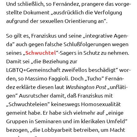
Und schließ­lich, so Fernán­dez, pran­ge­re das vor­ge­
stell­te Doku­ment „aus­drück­lich die Ver­fol­gung
auf­grund der sexu­el­len Ori­en­tie­rung an“.
So gilt es, Fran­zis­kus und sei­ne „inte­gra­ti­ve Agen­
da“ auch gegen fal­sche Schluß­fol­ge­run­gen wegen
Schwuch­tel
sei­nes „
“-Sagers in Schutz zu neh­men.
Damit sei „die Bezie­hung zur
LGBTQ+Gemeinschaft zwei­fel­los beschä­digt“ wor­
den, so Mas­si­mo Fag­gio­li. Doch „Tucho“ Fernán­
dez erklär­te die­sen laut
Washing­ton Post
„unflä­ti­
gen“ Aus­rut­scher damit, daß Fran­zis­kus mit
„Schwuch­te­lei­en“ kei­nes­wegs Homo­se­xua­li­tät
gemeint habe. Er habe sich viel­mehr auf „eini­ge
Grup­pen in Semi­na­ren und im kle­ri­ka­len Umfeld“
bezo­gen, „die Lob­by­ar­beit betrei­ben, um Macht