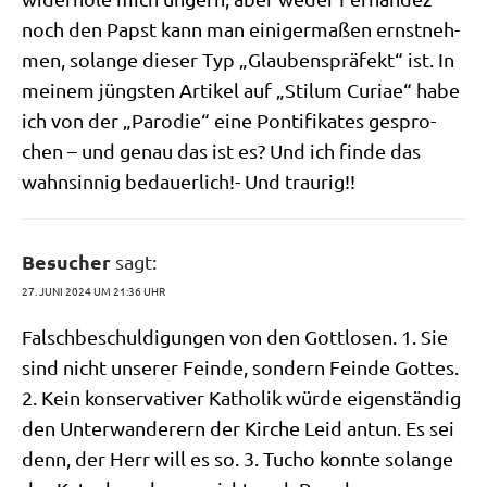
noch den Papst kann man eini­ger­ma­ßen ernst­neh­
men, solan­ge die­ser Typ „Glau­bens­prä­fekt“ ist. In
mei­nem jüng­sten Arti­kel auf „Stilum Curiae“ habe
ich von der „Par­odie“ eine Pon­ti­fi­ka­tes gespro­
chen – und genau das ist es? Und ich fin­de das
wahn­sin­nig bedau­er­lich!- Und traurig!!
Besucher
sagt:
27. JUNI 2024 UM 21:36 UHR
Falsch­be­schul­di­gun­gen von den Gott­lo­sen. 1. Sie
sind nicht unse­rer Fein­de, son­dern Fein­de Got­tes.
2. Kein kon­ser­va­ti­ver Katho­lik wür­de eigen­stän­dig
den Unter­wan­de­rern der Kir­che Leid antun. Es sei
denn, der Herr will es so. 3. Tucho konn­te solan­ge