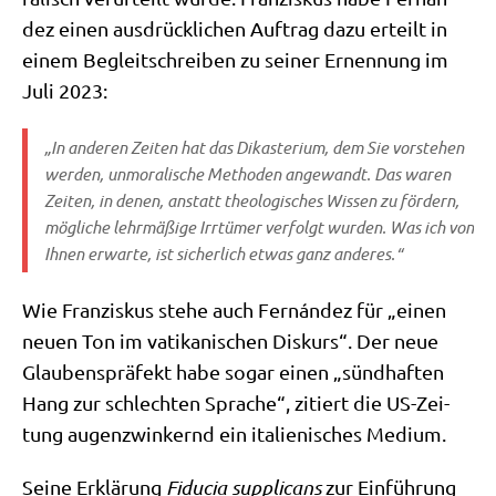
dez einen aus­drück­li­chen Auf­trag dazu erteilt in
einem Begleit­schrei­ben zu sei­ner Ernen­nung im
Juli 2023:
„In ande­ren Zei­ten hat das Dik­aste­ri­um, dem Sie vor­ste­hen
wer­den, unmo­ra­li­sche Metho­den ange­wandt. Das waren
Zei­ten, in denen, anstatt theo­lo­gi­sches Wis­sen zu för­dern,
mög­li­che lehr­mä­ßi­ge Irr­tü­mer ver­folgt wur­den. Was ich von
Ihnen erwar­te, ist sicher­lich etwas ganz anderes.“
Wie Fran­zis­kus ste­he auch Fernán­dez für „einen
neu­en Ton im vati­ka­ni­schen Dis­kurs“. Der neue
Glau­bens­prä­fekt habe sogar einen „sünd­haf­ten
Hang zur schlech­ten Spra­che“, zitiert die US-Zei­
tung augen­zwin­kernd ein ita­lie­ni­sches Medium.
Sei­ne Erklä­rung
Fidu­cia sup­pli­cans
zur Ein­füh­rung