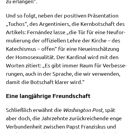
zu erlangen“.
Und so folgt, neben der posi­ti­ven Prä­sen­ta­ti­on
„Tuchos“, des Argen­ti­ni­ers, die Kern­bot­schaft des
Arti­kels: Fernán­dez las­se „die Tür für eine Neu­for­
mu­lie­rung der offi­zi­el­len Leh­re der Kir­che – des
Kate­chis­mus – offen“ für eine Neu­ein­schät­zung
der Homo­se­xua­li­tät. Der Kar­di­nal wird mit den
Wor­ten zitiert: „Es gibt immer Raum für Ver­bes­se­
run­gen, auch in der Spra­che, die wir ver­wen­den,
damit die Bot­schaft kla­rer wird.“
Eine langjährige Freundschaft
Schließ­lich erwähnt die
Washing­ton Post
, spät
aber doch, die Jahr­zehn­te zurück­rei­chen­de enge
Ver­bun­den­heit zwi­schen Papst Fran­zis­kus und