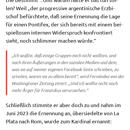
len? Weil „der pro­gres­si­ve argen­ti­ni­sche Erz­bi­
schof befürch­te­te, daß sei­ne Ernen­nung die Lage
für einen Pon­ti­fex, der sich bereits mit einem bei­
spiel­lo­sen inter­nen Wider­spruch kon­fron­tiert
sieht, noch schlim­mer machen würde.“
„Ich wuß­te, daß eini­ge Grup­pen mich nicht woll­ten, und
nach ihren Äuße­run­gen in den sozia­len Medi­en und dem,
was sie auf mei­ner eige­nen Face­book-Sei­te schrie­ben, zu
urtei­len, waren sie zu allem bereit“, wird Fernán­dez von der
Washing­to­ner Zei­tung zitiert. „Und ich woll­te nicht noch
mehr Ärger für Fran­zis­kus verursachen.“
Schließ­lich stimm­te er aber doch zu und nahm im
Juni 2023 die Ernen­nung an, über­sie­del­te von La
Pla­ta nach Rom, wur­de zum Kar­di­nal ernannt: