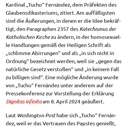
Kar­di­nal „Tucho“ Fernán­dez, dem Prä­fek­ten des
Glau­bens­dik­aste­ri­ums, zitiert. Am auf­fäl­lig­sten
sind die Äuße­run­gen, in denen er die Idee bekräf­
tigt, den Para­gra­phen 2357 des
Kate­chis­mus der
Katho­li­schen Kir­che
zu ändern, in der homo­se­xu­el­
le Hand­lun­gen gemäß der Hei­li­gen Schrift als
„schlim­me Abir­run­gen“ und als „in sich nicht in
Ord­nung“ bezeich­net wer­den, weil sie „gegen das
natür­li­che Gesetz ver­sto­ßen“ und „in kei­nem Fall
zu bil­li­gen sind“. Eine mög­li­che Ände­rung wur­de
von „Tucho“ Fernán­dez unter ande­rem auf der
Pres­se­kon­fe­renz zur Vor­stel­lung der Erklä­rung
Digni­tas infi­ni­ta
am 8. April 2024 geäußert.
Laut
Washing­ton Post
habe sich „Tucho“ Fernán­
dez, weil er das Ver­trau­en des Pap­stes genießt,