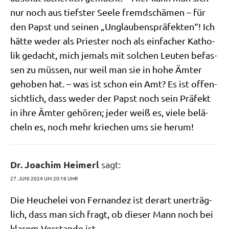
nur noch aus tief­ster See­le fremd­schä­men – für
den Papst und sei­nen „Unglau­bens­prä­fek­ten“! Ich
hät­te weder als Prie­ster noch als ein­fa­cher Katho­
lik gedacht, mich jemals mit sol­chen Leu­ten befas­
sen zu müs­sen, nur weil man sie in hohe Ämter
geho­ben hat. – was ist schon ein Amt? Es ist offen­
sicht­lich, dass weder der Papst noch sein Prä­fekt
in ihre Ämter gehö­ren; jeder weiß es, vie­le belä­
cheln es, noch mehr krie­chen ums sie herum!
Dr. Joachim Heimerl
sagt:
27. JUNI 2024 UM 20:16 UHR
Die Heu­che­lei von Fer­nan­dez ist der­art uner­träg­
lich, dass man sich fragt, ob die­ser Mann noch bei
kla­rem Ver­stan­de ist.