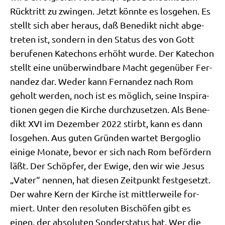
Rück­tritt zu zwin­gen. Jetzt könn­te es los­ge­hen. Es
stellt sich aber her­aus, daß Bene­dikt nicht abge­
tre­ten ist, son­dern in den Sta­tus des von Gott
beru­fe­nen Kat­echons erhöht wur­de. Der Kat­echon
stellt eine unüber­wind­ba­re Macht gegen­über Fer­
nan­dez dar. Weder kann Fer­nan­dez nach Rom
geholt wer­den, noch ist es mög­lich, sei­ne Inspi­ra­
tio­nen gegen die Kir­che durch­zu­set­zen. Als Bene­
dikt XVI im Dezem­ber 2022 stirbt, kann es dann
los­ge­hen. Aus guten Grün­den war­tet Berg­o­glio
eini­ge Mona­te, bevor er sich nach Rom beför­dern
läßt. Der Schöp­fer, der Ewi­ge, den wir wie Jesus
„Vater“ nen­nen, hat die­sen Zeit­punkt fest­ge­setzt.
Der wah­re Kern der Kir­che ist mitt­ler­wei­le for­
miert. Unter den reso­lu­ten Bischö­fen gibt es
einen, der abso­lu­ten Son­der­sta­tus hat. Wer die