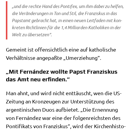
„und die rech­te Hand des Pon­ti­fex, um ihm dabei zu hel­fen,
die Ver­än­de­run­gen in Ton und Stil, die Fran­zis­kus in das
Papst­amt gebracht hat, in einen neu­en Leit­fa­den mit kon­
kre­ten Richt­li­ni­en für die 1,4 Mil­li­ar­den Katho­li­ken in der
Welt zu übersetzen“.
Gemeint ist offen­sicht­lich eine auf katho­li­sche
Ver­hält­nis­se ange­paß­te „Umer­zie­hung“.
„Mit Fernández wollte Papst Franziskus
das Amt neu erfinden.“
Man ahnt, und wird nicht ent­täuscht, wen die US-
Zei­tung an Kron­zeu­gen zur Unter­stüt­zung des
argen­ti­ni­schen Duos auf­bie­tet. „Die Ernen­nung
von Fernán­dez war eine der fol­gen­reich­sten des
Pon­ti­fi­kats von Fran­zis­kus“, wird der Kir­chen­hi­sto­