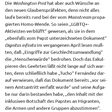
Die
Washing­ton Post
hat aber auch Wün­sche an
den neu­en Glau­bens­prä­fek­ten, denn nicht alles
lau­fe bereits rund bei der vom
Main­stream
pro­pa­
gier­ten Homo-Wen­de. So sei­en „LGBTQ+-
Aktivisten ver­blüfft“ gewe­sen, als sie in dem
„eben­falls vom Papst unter­zeich­ne­ten Doku­ment“
Digni­tas infi­ni­ta
im ver­gan­ge­nen April lesen muß­
ten, daß „Ein­grif­fe zur Geschlechts­um­wand­lung“
die „Men­schen­wür­de“ bedro­hen. Doch das Exkul­
pie­ren des Geehr­ten läßt nicht lan­ge auf sich war­
ten, denn schließ­lich habe „Tucho“ Fernán­dez dar­
auf ver­wie­sen, daß das Doku­ment bereits „vor sei­
nem Amts­an­tritt ver­faßt wur­de“ und sei­ne Auf­ga­
be nur dar­in bestan­den habe, „den Inhalt mit der
inklu­si­ven Bot­schaft des Pap­stes an Migran­ten,
die Armen und ande­re Grup­pen abzu­stim­men“.