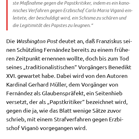
ste Maß­nah­me gegen die Papst­kri­ti­ker, indem es ein kano­
ni­sches Ver­fah­ren gegen Erz­bi­schof Car­lo Maria Viganò ein­
lei­te­te, der beschul­digt wird, ein Schis­ma zu schü­ren und
die Legi­ti­mi­tät des Pap­stes zu leugnen.“
Die
Washing­ton Post
deu­tet an, daß Fran­zis­kus sei­
nen Schütz­ling Fernán­dez bereits zu einem frü­he­
ren Zeit­punkt ernen­nen woll­te, doch bis zum Tod
sei­nes „tra­di­tio­na­li­sti­schen“ Vor­gän­gers Bene­dikt
XVI. gewar­tet habe. Dabei wird von den Autoren
Kar­di­nal Ger­hard Mül­ler, dem Vor­gän­ger von
Fernán­dez als Glau­bens­prä­fekt, ein Sei­ten­hieb
ver­setzt, der als „Papst­kri­ti­ker“ bezeich­net wird,
gegen die ja, wie das Blatt weni­ge Sät­ze zuvor
schrieb, mit einem Straf­ver­fah­ren gegen Erz­bi­
schof Viganò vor­ge­gan­gen wird.