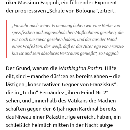
ri­ker Mas­si­mo Fag­gio­li, ein füh­ren­der Expo­nent
der pro­gres­si­ven „Schu­le von Bolo­gna“, zitiert.
„Ein Jahr nach sei­ner Ernen­nung haben wir eine Rei­he von
spe­zi­fi­schen und unge­wöhn­li­chen Maß­nah­men gese­hen, die
wir noch nie zuvor gese­hen haben, und das aus der Hand
eines Prä­fek­ten, der weiß, daß er das Alter ego von Fran­zis­
kus ist und sein abso­lu­tes Ver­trau­en genießt“, so Faggioli.
Der Grund, war­um die
Washing­ton Post
zu Hil­fe
eilt, sind – man­che dürf­ten es bereits ahnen – die
lästi­gen „kon­ser­va­ti­ven Geg­ner von Fran­zis­kus“,
die in „Tucho“ Fernán­dez „ihren Feind Nr. 2“
sehen, und „inner­halb des Vati­kans die Machen­
schaf­ten gegen den 61jährigen Kar­di­nal bereits
das Niveau einer Palast­in­tri­ge erreicht haben, ein­
schließ­lich heim­lich mit­ten in der Nacht auf­ge­