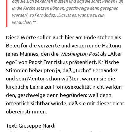
daß sie sich bekeh­ren müs­sen und daß sie sonst kei­nen Fuß
in die Kir­che set­zen kön­nen, geschwei­ge denn geseg­net
wer­den’, so Fernán­dez. ‚Das ist es, was sie zu tun
versuchen.‘“
Die­se Wor­te sol­len auch hier am Ende ste­hen als
Beleg für die ver­zerr­te und ver­zer­ren­de Hal­tung
jenes Man­nes, den die
Washing­ton Post
als „Alter
ego“ von Papst Fran­zis­kus prä­sen­tiert. Kri­ti­sche
Stim­men behaup­ten ja, daß „Tucho“ Fernán­dez
und sein Men­tor schon wüß­ten, war­um sie die
kirch­li­che Leh­re zur Homo­se­xua­li­tät nicht ver­kün­
den, geschwei­ge denn begrün­den: weil dann
öffent­lich sicht­bar wür­de, daß sie mit die­ser nicht
übereinstimmen.
Text: Giu­sep­pe Nar­di