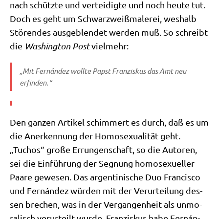
nach schütz­te und ver­tei­dig­te und noch heu­te tut.
Doch es geht um Schwarz­weiß­ma­le­rei, wes­halb
Stö­ren­des aus­ge­blen­det wer­den muß. So schreibt
die
Washing­ton Post
vielmehr:
„Mit Fernán­dez woll­te Papst Fran­zis­kus das Amt neu
erfinden.“
Den gan­zen Arti­kel schim­mert es durch, daß es um
die Aner­ken­nung der Homo­se­xua­li­tät geht.
„Tuchos“ gro­ße Errun­gen­schaft, so die Autoren,
sei die Ein­füh­rung der Seg­nung homo­se­xu­el­ler
Paa­re gewe­sen. Das argen­ti­ni­sche Duo Fran­cis­co
und Fernán­dez wür­den mit der Ver­ur­tei­lung des­
sen bre­chen, was in der Ver­gan­gen­heit als unmo­
ra­lisch ver­ur­teilt wur­de. Fran­zis­kus habe Fernán­