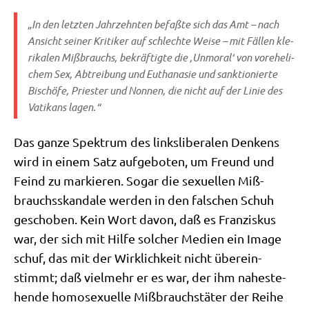
„In den letz­ten Jahr­zehn­ten befaß­te sich das Amt – nach
Ansicht sei­ner Kri­ti­ker auf schlech­te Wei­se – mit Fäl­len kle­
ri­ka­len Miß­brauchs, bekräf­tig­te die ‚Unmo­ral‘ von vor­ehe­li­
chem Sex, Abtrei­bung und Eutha­na­sie und sank­tio­nier­te
Bischö­fe, Prie­ster und Non­nen, die nicht auf der Linie des
Vati­kans lagen.“
Das gan­ze Spek­trum des links­li­be­ra­len Den­kens
wird in einem Satz auf­ge­bo­ten, um Freund und
Feind zu mar­kie­ren. Sogar die sexu­el­len Miß­
brauchs­skan­da­le wer­den in den fal­schen Schuh
gescho­ben. Kein Wort davon, daß es Fran­zis­kus
war, der sich mit Hil­fe sol­cher Medi­en ein Image
schuf, das mit der Wirk­lich­keit nicht über­ein­
stimmt; daß viel­mehr er es war, der ihm nahe­ste­
hen­de homo­se­xu­el­le Miß­brauchs­tä­ter der Rei­he