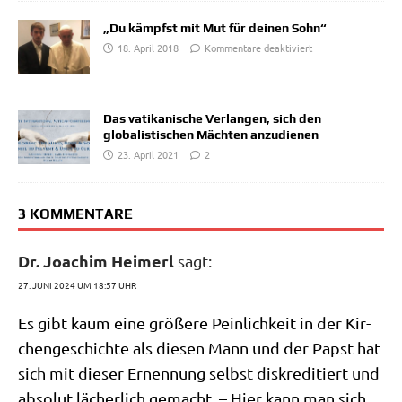
„Du kämpfst mit Mut für deinen Sohn“
18. April 2018
Kommentare deaktiviert
Das vatikanische Verlangen, sich den
globalistischen Mächten anzudienen
23. April 2021
2
3 KOMMENTARE
Dr. Joachim Heimerl
sagt:
27. JUNI 2024 UM 18:57 UHR
Es gibt kaum eine grö­ße­re Pein­lich­keit in der Kir­
chen­ge­schich­te als die­sen Mann und der Papst hat
sich mit die­ser Ernen­nung selbst dis­kre­di­tiert und
abso­lut lächer­lich gemacht. – Hier kann man sich