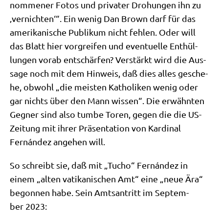
nom­me­ner Fotos und pri­va­ter Dro­hun­gen ihn zu
‚ver­nich­ten‘“. Ein wenig Dan Brown darf für das
ame­ri­ka­ni­sche Publi­kum nicht feh­len. Oder will
das Blatt hier vor­grei­fen und even­tu­el­le Ent­hül­
lun­gen vor­ab ent­schär­fen? Ver­stärkt wird die Aus­
sa­ge noch mit dem Hin­weis, daß dies alles gesche­
he, obwohl „die mei­sten Katho­li­ken wenig oder
gar nichts über den Mann wis­sen“. Die erwähn­ten
Geg­ner sind also tum­be Toren, gegen die die US-
Zei­tung mit ihrer Prä­sen­ta­ti­on von Kar­di­nal
Fernán­dez ange­hen will.
So schreibt sie, daß mit „Tucho“ Fernán­dez in
einem „alten vati­ka­ni­schen Amt“ eine „neue Ära“
begon­nen habe. Sein Amts­an­tritt im Sep­tem­
ber 2023: