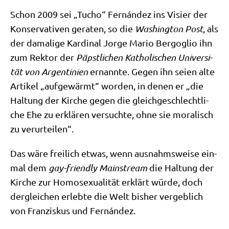
Schon 2009 sei „Tucho“ Fernán­dez ins Visier der
Kon­ser­va­ti­ven gera­ten, so die
Washing­ton Post
, als
der dama­li­ge Kar­di­nal Jor­ge Mario Berg­o­glio ihn
zum Rek­tor der
Päpst­li­chen Katho­li­schen Uni­ver­si­
tät von Argen­ti­ni­en
ernann­te. Gegen ihn sei­en alte
Arti­kel „auf­ge­wärmt“ wor­den, in denen er „die
Hal­tung der Kir­che gegen die gleich­ge­schlecht­li­
che Ehe zu erklä­ren ver­such­te, ohne sie mora­lisch
zu verurteilen“.
Das wäre frei­lich etwas, wenn aus­nahms­wei­se ein­
mal dem
gay-fri­end­ly Main­stream
die Hal­tung der
Kir­che zur Homo­se­xua­li­tät erklärt wür­de, doch
der­glei­chen erleb­te die Welt bis­her ver­geb­lich
von Fran­zis­kus und Fernán­dez.