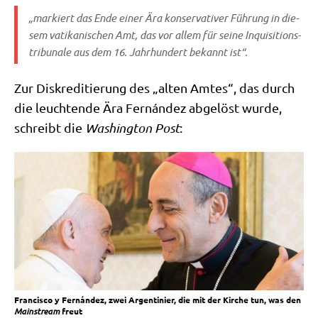
„mar­kiert das Ende einer Ära kon­ser­va­ti­ver Füh­rung in die­
sem vati­ka­ni­schen Amt, das vor allem für sei­ne Inqui­si­ti­ons­
tri­bu­na­le aus dem 16. Jahr­hun­dert bekannt ist“.
Zur Dis­kre­di­tie­rung des „alten Amtes“, das durch
die leuch­ten­de Ära Fernán­dez abge­löst wur­de,
schreibt die
Washing­ton Post
:
Fran­cis­co y Fernán­dez, zwei Argen­ti­ni­er, die mit der Kir­che tun, was den
Main­stream
freut