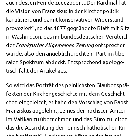
auch des­sen Fein­de zuge­zo­gen. „Der Kar­di­nal hat
die Visi­on von Fran­zis­kus in der Kir­chen­po­li­tik
kana­li­siert und damit kon­ser­va­ti­ven Wider­stand
pro­vo­ziert“, so das 1877 gegrün­de­te Blatt mit Sitz
in Washing­ton, das im bun­des­deut­schen Ver­gleich
der
Frank­fur­ter All­ge­mei­nen Zei­tung
ent­spre­chen
wür­de, also den angeb­lich „rech­ten“ Part im libe­
ra­len Spek­trum abdeckt. Ent­spre­chend apo­lo­ge­
tisch fällt der Arti­kel aus.
So wird das Por­trät des pein­lich­sten Glau­bens­prä­
fek­ten der Kir­chen­ge­schich­te mit dem Geschicht­
chen ein­ge­lei­tet, er habe den Vor­schlag von Papst
Fran­zis­kus abge­lehnt, „eines der höch­sten Ämter
im Vati­kan zu über­neh­men und das Büro zu lei­ten,
das die Aus­rich­tung der römisch-katho­li­schen Kir­
che bestimmt“. Und war­um hät­te er das tun sol­