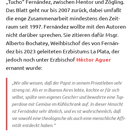
„Tucho“ Fernán­dez, zwi­schen Men­tor und Zög­ling.
Das Blatt geht nur bis 2007 zurück, dabei umfaßt
die enge Zusam­men­ar­beit min­de­stens den Zeit­
raum seit 1997. Fernán­dez woll­te mit den Autoren
nicht dar­über spre­chen. Sie zitie­ren dafür Msgr.
Alber­to Bocha­tey, Weih­bi­schof des von Fernán­
dez bis 2023 gelei­te­ten Erz­bis­tums La Pla­ta, der
Héc­tor Aguer
jedoch noch unter Erz­bi­schof
ernannt wurde:
„Wir alle wis­sen, daß der Papst in sei­nem Pri­vat­le­ben sehr
streng ist. Als er in Bue­nos Aires leb­te, koch­te er für sich
selbst, spül­te sein eige­nes Geschirr und bewahr­te eine Tup­
per­do­se mit Gemü­se im Kühl­schrank auf. In die­ser Hin­sicht
ist Fernán­dez sehr ähn­lich, und es ist wahr­schein­lich, daß
sie sowohl eine theo­lo­gi­sche als auch eine mensch­li­che Affi­
ni­tät ent­deckt haben.“