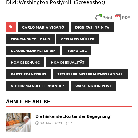
Bild: Washing­ton Post/​MiL (Screen­shot)
CARLO MARIA VIGANÒ
DIGNITAS INFINITA
FIDUCIA SUPPLICANS
GERHARD MÜLLER
GLAUBENSDIKASTERIUM
HOMO-EHE
HOMOSEGNUNG
HOMOSEXUALITÄT
PAPST FRANZISKUS
SEXUELLER MISSBRAUCHSSKANDAL
VICTOR MANUEL FERNANDEZ
WASHINGTON POST
ÄHNLICHE ARTIKEL
Die hinkende „Kultur der Begegnung“
20. März 2023
1