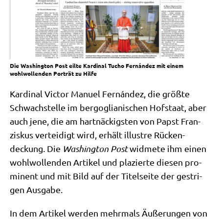
Die Washington Post eilte Kardinal Tucho Fernández mit einem
wohlwollenden Porträt zu Hilfe
Kar­di­nal Vic­tor Manu­el Fernán­dez, die größ­te
Schwach­stel­le im berg­o­glia­ni­schen Hof­staat, aber
auch jene, die am hart­näckig­sten von Papst Fran­
zis­kus ver­tei­digt wird, erhält illu­stre Rücken­
deckung. Die
Washing­ton Post
wid­me­te ihm einen
wohl­wol­len­den Arti­kel und pla­zier­te die­sen pro­
mi­nent und mit Bild auf der Titel­sei­te der gest­ri­
gen Ausgabe.
In dem Arti­kel wer­den mehr­mals Äuße­run­gen von