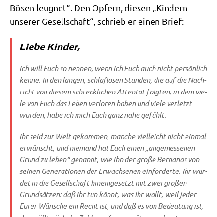
Bösen leug­net“. Den Opfern, die­sen „Kin­dern
unse­rer Gesell­schaft“, schrieb er einen Brief:
Liebe Kinder,
ich will Euch so nen­nen, wenn ich Euch auch nicht per­sön­lich
ken­ne. In den lan­gen, schlaf­lo­sen Stun­den, die auf die Nach­
richt von die­sem schreck­li­chen Atten­tat folg­ten, in dem vie­
le von Euch das Leben ver­lo­ren haben und vie­le ver­letzt
wur­den, habe ich mich Euch ganz nahe gefühlt.
Ihr seid zur Welt gekom­men, man­che viel­leicht nicht ein­mal
erwünscht, und nie­mand hat Euch einen „ange­mes­se­nen
Grund zu leben“ genannt, wie ihn der gro­ße Ber­na­nos von
sei­nen Gene­ra­tio­nen der Erwach­se­nen ein­for­der­te. Ihr wur­
det in die Gesell­schaft hin­ein­ge­setzt mit zwei gro­ßen
Grund­sät­zen: daß Ihr tun könnt, was Ihr wollt, weil jeder
Eurer Wün­sche ein Recht ist, und daß es von Bedeu­tung ist,