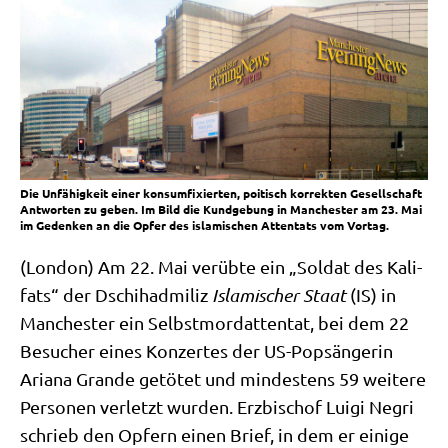
Die Unfähigkeit einer konsumfixierten, poitisch korrekten Gesellschaft
Antworten zu geben. Im Bild die Kundgebung in Manchester am 23. Mai
im Gedenken an die Opfer des islamischen Attentats vom Vortag.
(Lon­don) Am 22. Mai ver­üb­te ein „Sol­dat des Kali­
fats“ der Dschi­had­mi­liz
Isla­mi­scher Staat
(IS) in
Man­che­ster ein Selbst­mord­at­ten­tat, bei dem 22
Besu­cher eines Kon­zer­tes der US-Pop­sän­ge­rin
Aria­na Gran­de getö­tet und min­de­stens 59 wei­te­re
Per­so­nen ver­letzt wur­den. Erz­bi­schof Lui­gi Negri
schrieb den Opfern einen Brief, in dem er eini­ge