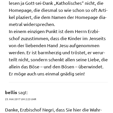
lesen ja Gott-sei-Dank „Katho­li­sches“ nicht, die
Home­page, die dies­mal so wie schon so oft Arti­
kel pla­ziert, die dem Namen der Home­page dia­
me­tral widersprechen.
In einem ein­zi­gen Punkt ist dem Herrn Erz­bi­
schof zuzu­stim­men, dass die Kin­der im Jen­seits
von der lie­ben­den Hand Jesu auf­ge­nom­men
wer­den. Er ist barm­her­zig und trö­stet, er ver­ur­
teilt nicht, son­dern schenkt allen sei­ne Lie­be, die
allein das Böse – und den Bösen – über­win­det.
Er möge auch uns ein­mal gnä­dig sein!
bellis
sagt:
25. MAI 2017 UM 2:23 UHR
Dan­ke, Erz­bi­schof Negri, dass Sie hier die Wahr­