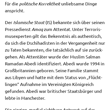
für die
poli­ti­sche Kor­rekt­heit
unlieb­sa­me Din­ge
anspricht.
Der
Isla­mi­sche Staat
(IS) bekann­te sich über sei­nen
Pres­se­dienst
Amaq
zum Atten­tat. Unter Ter­ro­ris­
mus­exper­ten gilt das Bekennt­nis als authen­tisch,
da sich die Dschi­ha­di­sten in der Ver­gan­gen­heit nur
zu Taten bekann­ten, die tat­säch­lich auf sie zurück­
ge­hen. Als Atten­tä­ter wur­de der Mus­lim Sal­man
Rama­dan Abe­di iden­ti­fi­ziert. Abe­di wur­de 1994 in
Groß­bri­tan­ni­en gebo­ren. Sei­ne Fami­lie stammt
aus Liby­en und hat­te mit dem Sta­tus von „Flücht­
lin­gen“ Auf­nah­me im Ver­ei­nig­ten König­reich
gefun­den. Abe­di war bri­ti­scher Staats­bür­ger und
leb­te in Manchester.
Die ein­zi­ge, medi­al sicht­ba­re Ant­wort auf das