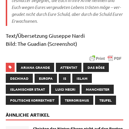
tes­mut­ter begeg­net, die Euch in Ihre Arme neh­men und
Euch wegen Eures ver­geu­de­ten Lebens trö­sten möge – ver­
geu­det nicht durch Eure Schuld, aber durch die Schuld Eurer
Erwachsenen.
Text/​Übersetzung Giu­sep­pe Nardi
Bild: The Gua­di­an (Screen­shot)
ARIANA GRANDE
ATTENTAT
DAS BÖSE
DSCHIHAD
EUROPA
IS
ISLAM
ISLAMISCHER STAAT
LUIGI NEGRI
MANCHESTER
POLITISCHE KORREKTHEIT
TERRORISMUS
TEUFEL
ÄHNLICHE ARTIKEL
Christen der Ninive-Ebene nicht auf den Booten