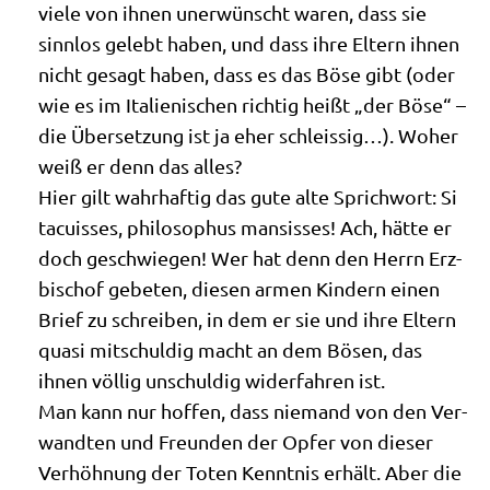
vie­le von ihnen uner­wünscht waren, dass sie
sinn­los gelebt haben, und dass ihre Eltern ihnen
nicht gesagt haben, dass es das Böse gibt (oder
wie es im Ita­lie­ni­schen rich­tig heißt „der Böse“ –
die Über­set­zung ist ja eher schlei­ssig…). Woher
weiß er denn das alles?
Hier gilt wahr­haf­tig das gute alte Sprich­wort: Si
tacui­s­ses, phi­lo­so­phus man­sis­ses! Ach, hät­te er
doch geschwie­gen! Wer hat denn den Herrn Erz­
bi­schof gebe­ten, die­sen armen Kin­dern einen
Brief zu schrei­ben, in dem er sie und ihre Eltern
qua­si mit­schul­dig macht an dem Bösen, das
ihnen völ­lig unschul­dig wider­fah­ren ist.
Man kann nur hof­fen, dass nie­mand von den Ver­
wand­ten und Freun­den der Opfer von die­ser
Ver­höh­nung der Toten Kennt­nis erhält. Aber die