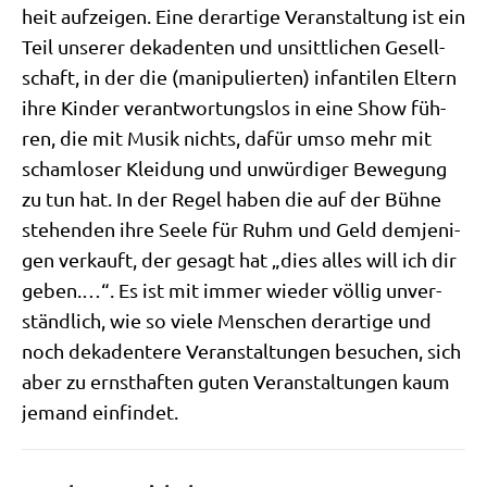
heit auf­zei­gen. Eine der­ar­ti­ge Ver­an­stal­tung ist ein
Teil unse­rer deka­den­ten und unsitt­li­chen Gesell­
schaft, in der die (mani­pu­lier­ten) infan­ti­len Eltern
ihre Kin­der ver­ant­wor­tungs­los in eine Show füh­
ren, die mit Musik nichts, dafür umso mehr mit
scham­lo­ser Klei­dung und unwür­di­ger Bewe­gung
zu tun hat. In der Regel haben die auf der Büh­ne
ste­hen­den ihre See­le für Ruhm und Geld dem­je­ni­
gen ver­kauft, der gesagt hat „dies alles will ich dir
geben.…“. Es ist mit immer wie­der völ­lig unver­
ständ­lich, wie so vie­le Men­schen der­ar­ti­ge und
noch deka­den­te­re Ver­an­stal­tun­gen besu­chen, sich
aber zu ernst­haf­ten guten Ver­an­stal­tun­gen kaum
jemand einfindet.