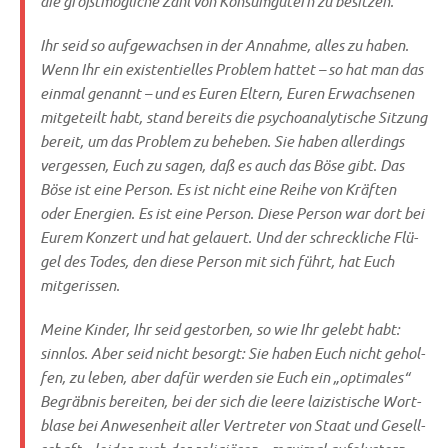
die größt­mög­li­che Zahl von Kon­sum­gü­tern zu besitzen.
Ihr seid so auf­ge­wach­sen in der Annah­me, alles zu haben.
Wenn Ihr ein exi­sten­ti­el­les Pro­blem hat­tet – so hat man das
ein­mal genannt – und es Euren Eltern, Euren Erwach­se­nen
mit­ge­teilt habt, stand bereits die psy­cho­ana­ly­ti­sche Sit­zung
bereit, um das Pro­blem zu behe­ben. Sie haben aller­dings
ver­ges­sen, Euch zu sagen, daß es auch das Böse gibt. Das
Böse ist eine Per­son. Es ist nicht eine Rei­he von Kräf­ten
oder Ener­gien. Es ist eine Per­son. Die­se Per­son war dort bei
Eurem Kon­zert und hat gelau­ert. Und der schreck­li­che Flü­
gel des Todes, den die­se Per­son mit sich führt, hat Euch
mitgerissen.
Mei­ne Kin­der, Ihr seid gestor­ben, so wie Ihr gelebt habt:
sinn­los. Aber seid nicht besorgt: Sie haben Euch nicht gehol­
fen, zu leben, aber dafür wer­den sie Euch ein „opti­ma­les“
Begräb­nis berei­ten, bei der sich die lee­re lai­zi­sti­sche Wort­
bla­se bei Anwe­sen­heit aller Ver­tre­ter von Staat und Gesell­