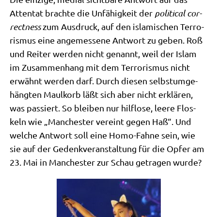
Atten­tat brach­te die Unfä­hig­keit der
poli­ti­cal cor­
rect­ness
zum Aus­druck, auf den isla­mi­schen Ter­ro­
ris­mus eine ange­mes­se­ne Ant­wort zu geben. Roß
und Rei­ter wer­den nicht genannt, weil der Islam
im Zusam­men­hang mit dem Ter­ro­ris­mus nicht
erwähnt wer­den darf. Durch die­sen selbst­um­ge­
häng­ten Maul­korb läßt sich aber nicht erklä­ren,
was pas­siert. So blei­ben nur hilf­lo­se, lee­re Flos­
keln wie „Man­che­ster ver­eint gegen Haß“. Und
wel­che Ant­wort soll eine Homo-Fah­ne sein, wie
sie auf der Gedenk­ver­an­stal­tung für die Opfer am
23. Mai in Man­che­ster zur Schau getra­gen wurde?