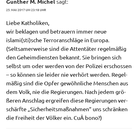
Gunther M. Michel
sagt:
25. MAI 2017 UM 23:18 UHR
Lie­be Katholiken,
wir bekla­gen und betrau­ern immer neue
islami(sti)sche Ter­ror­an­schlä­ge in Europa.
(Selt­sa­mer­wei­se sind die Atten­tä­ter regel­mä­ßig
den Geheim­dien­sten bekannt. Sie brin­gen sich
selbst um oder wer­den von der Poli­zei erschos­sen
– so kön­nen sie lei­der nie ver­hört wer­den. Regel­
mä­ßig sind die Opfer gewöhn­li­che Men­schen aus
dem Volk, nie die Regie­run­gen. Nach jedem grö­
ße­ren Anschlag ergrei­fen die­se Regie­run­gen ver­
schärf­te „Sicher­heits­maß­nah­men“ uns schrän­ken
die Frei­heit der Völ­ker ein. CuÃ­ bono?)