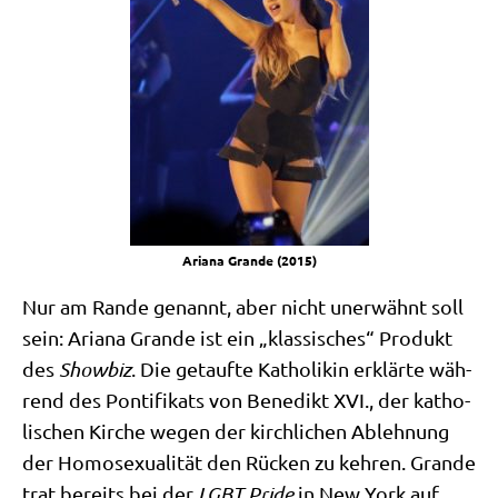
Aria­na Gran­de (2015)
Nur am Ran­de genannt, aber nicht uner­wähnt soll
sein: Aria­na Gran­de ist ein „klas­si­sches“ Pro­dukt
des
Show­biz
. Die getauf­te Katho­li­kin erklär­te wäh­
rend des Pon­ti­fi­kats von Bene­dikt XVI., der katho­
li­schen Kir­che wegen der kirch­li­chen Ableh­nung
der Homo­se­xua­li­tät den Rücken zu keh­ren. Gran­de
trat bereits bei der
LGBT Pri­de
in New York auf