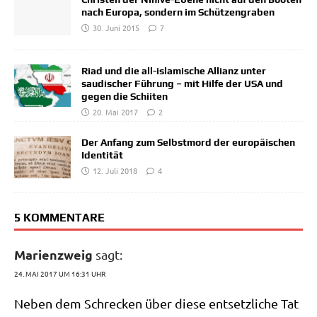
nach Europa, sondern im Schützengraben
30. Juni 2015
7
Riad und die all-islamische Allianz unter
saudischer Führung – mit Hilfe der USA und
gegen die Schiiten
20. Mai 2017
2
Der Anfang zum Selbstmord der europäischen
Identität
12. Juli 2018
4
5 KOMMENTARE
Marienzweig
sagt:
24. MAI 2017 UM 16:31 UHR
Neben dem Schrecken über die­se ent­setz­li­che Tat