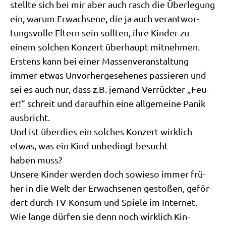
stell­te sich bei mir aber auch rasch die Über­le­gung
ein, war­um Erwach­se­ne, die ja auch ver­ant­wor­
tungs­vol­le Eltern sein soll­ten, ihre Kin­der zu
einem sol­chen Kon­zert über­haupt mitnehmen.
Erstens kann bei einer Mas­sen­ver­an­stal­tung
immer etwas Unvor­her­ge­se­he­nes pas­sie­ren und
sei es auch nur, dass z.B. jemand Ver­rück­ter „Feu­
er!“ schreit und dar­auf­hin eine all­ge­mei­ne Panik
ausbricht.
Und ist über­dies ein sol­ches Kon­zert wirk­lich
etwas, was ein Kind unbe­dingt besucht
haben muss?
Unse­re Kin­der wer­den doch sowie­so immer frü­
her in die Welt der Erwach­se­nen gesto­ßen, geför­
dert durch TV-Kon­sum und Spie­le im Internet.
Wie lan­ge dür­fen sie denn noch wirk­lich Kin­