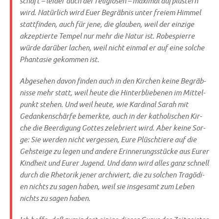
schaft – lei­der auch der reli­giö­sen – maxi­mal auf­plu­stern
wird. Natür­lich wird Euer Begräb­nis unter frei­em Him­mel
statt­fin­den, auch für jene, die glau­ben, weil der ein­zi­ge
akzep­tier­te Tem­pel nur mehr die Natur ist. Robes­pierre
wür­de dar­über lachen, weil nicht ein­mal er auf eine sol­che
Phan­ta­sie gekom­men ist.
Abge­se­hen davon fin­den auch in den Kir­chen kei­ne Begräb­
nis­se mehr statt, weil heu­te die Hin­ter­blie­be­nen im Mit­tel­
punkt ste­hen. Und weil heu­te, wie Kar­di­nal Sarah mit
Gedan­ken­schär­fe bemerk­te, auch in der katho­li­schen Kir­
che die Beer­di­gung Got­tes zele­briert wird. Aber kei­ne Sor­
ge: Sie wer­den nicht ver­ges­sen, Eure Plüsch­tie­re auf die
Geh­stei­ge zu legen und ande­re Erin­ne­rungs­stücke aus Eurer
Kind­heit und Eurer Jugend. Und dann wird alles ganz schnell
durch die Rhe­to­rik jener archi­viert, die zu sol­chen Tra­gö­di­
en nichts zu sagen haben, weil sie ins­ge­samt zum Leben
nichts zu sagen haben.