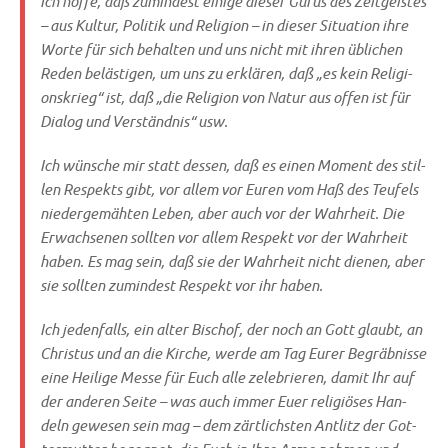
Ich hof­fe, daß zumin­dest eini­ge die­ser Gurus des Zeit­gei­stes
– aus Kul­tur, Poli­tik und Reli­gi­on – in die­ser Situa­ti­on ihre
Wor­te für sich behal­ten und uns nicht mit ihren übli­chen
Reden belä­sti­gen, um uns zu erklä­ren, daß „es kein Reli­gi­
ons­krieg“ ist, daß „die Reli­gi­on von Natur aus offen ist für
Dia­log und Ver­ständ­nis“ usw.
Ich wün­sche mir statt des­sen, daß es einen Moment des stil­
len Respekts gibt, vor allem vor Euren vom Haß des Teu­fels
nie­der­ge­mäh­ten Leben, aber auch vor der Wahr­heit. Die
Erwach­se­nen soll­ten vor allem Respekt vor der Wahr­heit
haben. Es mag sein, daß sie der Wahr­heit nicht die­nen, aber
sie soll­ten zumin­dest Respekt vor ihr haben.
Ich jeden­falls, ein alter Bischof, der noch an Gott glaubt, an
Chri­stus und an die Kir­che, wer­de am Tag Eurer Begräb­nis­se
eine Hei­li­ge Mes­se für Euch alle zele­brie­ren, damit Ihr auf
der ande­ren Sei­te – was auch immer Euer reli­giö­ses Han­
deln gewe­sen sein mag – dem zärt­lich­sten Ant­litz der Got­