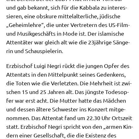
und gab bekannt, sich für die Kab­ba­la zu inter­es­
sie­ren, eine obsku­re mit­tel­al­ter­li­che, jüdi­sche
„Geheim­leh­re“, die unter Ver­tre­tern des US-Film-
und Musik­ge­schäfts in Mode ist. Der isla­mi­sche
Atten­tä­ter war gleich alt wie die 23jährige Sän­ge­
rin und Schauspielerin.
Erz­bi­schof Lui­gi Negri rückt die jun­gen Opfer des
Atten­tats in den Mit­tel­punkt sei­nes Geden­kens,
die Toten wie die Ver­letz­ten. Die Mehr­heit ist zwi­
schen 15 und 25 Jah­ren alt. Das jüng­ste Todes­op­
fer war erst acht. Die Mut­ter hat­te das Mäd­chen
und des­sen älte­re Schwe­ster ins Kon­zert mit­ge­
nom­men. Das Atten­tat fand um 22.30 Uhr Orts­zeit
statt. Erz­bi­schof Negri spricht von den „armen Kin­
dern einer Gesell­schaft, die die Exi­stenz des