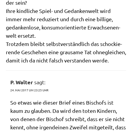
der sein?
Ihre kind­li­che Spiel- und Gedan­ken­welt wird
immer mehr redu­ziert und durch eine bil­li­ge,
gedan­ken­lo­se, kon­sum­ori­en­tier­te Erwach­se­nen­
welt ersetzt.
Trotz­dem bleibt selbst­ver­ständ­lich das schockie­
ren­de Gesche­hen eine grau­sa­me Tat ohne­glei­chen,
damit ich da nicht falsch ver­stan­den werde.
P. Walter
sagt:
24. MAI 2017 UM 23:25 UHR
So etwas wie die­ser Brief eines Bischofs ist
kaum zu glau­ben. Da wird den toten Kin­dern,
von denen der Bischof schreibt, dass er sie nicht
kennt, ohne irgend­ei­nen Zwei­fel mit­ge­teilt, dass