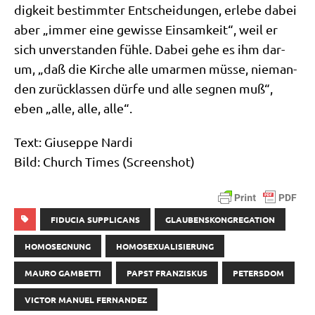
dig­keit bestimm­ter Ent­schei­dun­gen, erle­be dabei
aber „immer eine gewis­se Ein­sam­keit“, weil er
sich unver­stan­den füh­le. Dabei gehe es ihm dar­
um, „daß die Kir­che alle umar­men müs­se, nie­man­
den zurück­las­sen dür­fe und alle seg­nen muß“,
eben „alle, alle, alle“.
Text: Giu­sep­pe Nar­di
Bild: Church Times (Screen­shot)
FIDUCIA SUPPLICANS
GLAUBENSKONGREGATION
HOMOSEGNUNG
HOMOSEXUALISIERUNG
MAURO GAMBETTI
PAPST FRANZISKUS
PETERSDOM
VICTOR MANUEL FERNANDEZ