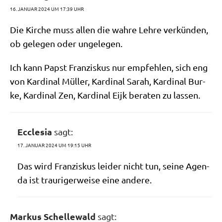
16. JANUAR 2024 UM 17:39 UHR
Die Kir­che muss allen die wah­re Leh­re ver­kün­den,
ob gele­gen oder ungelegen.
Ich kann Papst Fran­zis­kus nur emp­feh­len, sich eng
von Kar­di­nal Mül­ler, Kar­di­nal Sarah, Kar­di­nal Bur­
ke, Kar­di­nal Zen, Kar­di­nal Eijk bera­ten zu lassen.
Ecclesia
sagt:
17. JANUAR 2024 UM 19:15 UHR
Das wird Fran­zis­kus lei­der nicht tun, sei­ne Agen­
da ist trau­ri­ger­wei­se eine andere.
Markus Schellewald
sagt: