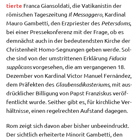
tier­te
Fran­ca Gian­sol­da­ti, die Vati­ka­ni­stin der
römi­schen Tages­zei­tung
Il Mess­ag­ge­ro
, Kar­di­nal
Mau­ro Gam­bet­ti, den Erz­prie­ster des
Peters­doms
,
bei einer Pres­se­kon­fe­renz mit der Fra­ge, ob es
dem­nächst auch in der bedeu­tend­sten Kir­che der
Chri­sten­heit Homo-Seg­nun­gen geben wer­de. Sol­
che sind von der umstrit­te­nen Erklä­rung
Fidu­cia
sup­pli­cans
vor­ge­se­hen, die am ver­gan­ge­nen 18.
Dezem­ber von Kar­di­nal Vic­tor Manu­el Fernán­dez,
dem Prä­fek­ten des
Glau­bens­dik­aste­ri­ums
, mit aus­
drück­li­cher Bil­li­gung von Papst Fran­zis­kus ver­öf­
fent­licht wur­de. Seit­her gibt es, für kirch­li­che Ver­
hält­nis­se, einen regel­rech­ten Auf­stand dagegen.
Rom zeigt sich davon aber bis­her unbe­ein­druckt.
Der sicht­lich erhei­ter­te Mino­rit Gam­bet­ti, den