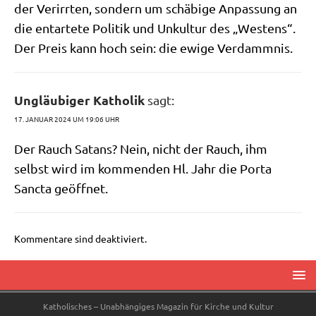
der Ver­irr­ten, son­dern um schä­bi­ge Anpas­sung an
die ent­ar­te­te Poli­tik und Unkul­tur des „Westens“.
Der Preis kann hoch sein: die ewi­ge Verdammnis.
Ungläubiger Katholik
sagt:
17. JANUAR 2024 UM 19:06 UHR
Der Rauch Satans? Nein, nicht der Rauch, ihm
selbst wird im kom­men­den Hl. Jahr die Por­ta
Sanc­ta geöffnet.
Kommentare sind deaktiviert.
Katholisches – Unabhängiges Magazin für Kirche und Kultur