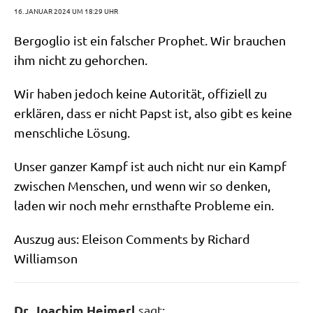
16. JANUAR 2024 UM 18:29 UHR
Berg­o­glio ist ein fal­scher Pro­phet. Wir brau­chen
ihm nicht zu gehorchen.
Wir haben jedoch kei­ne Auto­ri­tät, offi­zi­ell zu
erklä­ren, dass er nicht Papst ist, also gibt es kei­ne
mensch­li­che Lösung.
Unser gan­zer Kampf ist auch nicht nur ein Kampf
zwi­schen Men­schen, und wenn wir so den­ken,
laden wir noch mehr ernst­haf­te Pro­ble­me ein.
Aus­zug aus: Elei­son Comm­ents by Richard
Williamson
Dr. Joachim Heimerl
sagt: