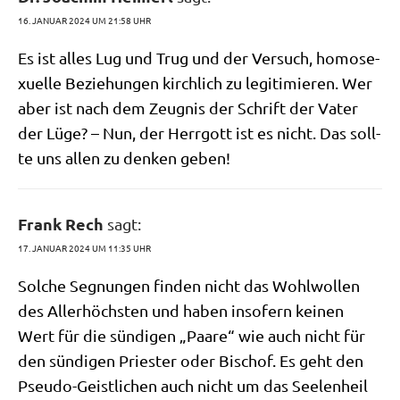
16. JANUAR 2024 UM 21:58 UHR
Es ist alles Lug und Trug und der Ver­such, homo­se­
xu­el­le Bezie­hun­gen kirch­lich zu legi­ti­mie­ren. Wer
aber ist nach dem Zeug­nis der Schrift der Vater
der Lüge? – Nun, der Herr­gott ist es nicht. Das soll­
te uns allen zu den­ken geben!
Frank Rech
sagt:
17. JANUAR 2024 UM 11:35 UHR
Sol­che Seg­nun­gen fin­den nicht das Wohl­wol­len
des Aller­höch­sten und haben inso­fern kei­nen
Wert für die sün­di­gen „Paa­re“ wie auch nicht für
den sün­di­gen Prie­ster oder Bischof. Es geht den
Pseu­do-Geist­li­chen auch nicht um das See­len­heil