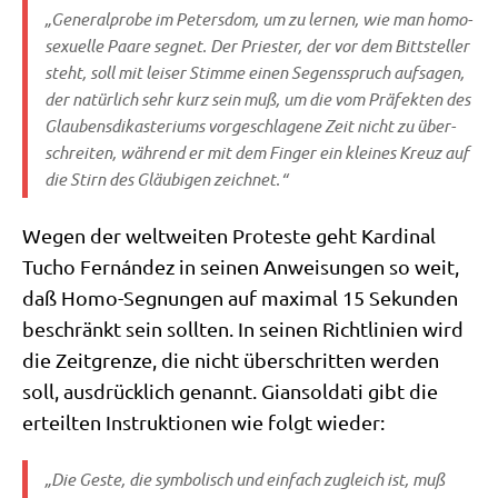
„Gene­ral­pro­be im Peters­dom, um zu ler­nen, wie man homo­
se­xu­el­le Paa­re seg­net. Der Prie­ster, der vor dem Bitt­stel­ler
steht, soll mit lei­ser Stim­me einen Segens­spruch auf­sa­gen,
der natür­lich sehr kurz sein muß, um die vom Prä­fek­ten des
Glau­bens­dik­aste­ri­ums vor­ge­schla­ge­ne Zeit nicht zu über­
schrei­ten, wäh­rend er mit dem Fin­ger ein klei­nes Kreuz auf
die Stirn des Gläu­bi­gen zeichnet.“
Wegen der welt­wei­ten Pro­te­ste geht Kar­di­nal
Tucho Fernán­dez in sei­nen Anwei­sun­gen so weit,
daß Homo-Seg­nun­gen auf maxi­mal 15 Sekun­den
beschränkt sein soll­ten. In sei­nen Richt­li­ni­en wird
die Zeit­gren­ze, die nicht über­schrit­ten wer­den
soll, aus­drück­lich genannt. Gian­sol­da­ti gibt die
erteil­ten Instruk­tio­nen wie folgt wieder:
„Die Geste, die sym­bo­lisch und ein­fach zugleich ist, muß