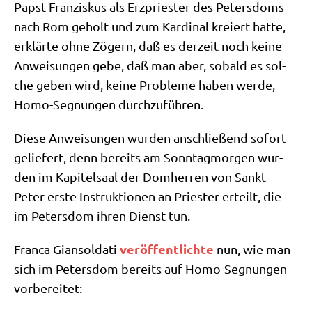
Papst Fran­zis­kus als Erz­prie­ster des Peters­doms
nach Rom geholt und zum Kar­di­nal kre­iert hat­te,
erklär­te ohne Zögern, daß es der­zeit noch kei­ne
Anwei­sun­gen gebe, daß man aber, sobald es sol­
che geben wird, kei­ne Pro­ble­me haben wer­de,
Homo-Seg­nun­gen durchzuführen.
Die­se Anwei­sun­gen wur­den anschlie­ßend sofort
gelie­fert, denn bereits am Sonn­tag­mor­gen wur­
den im Kapi­tel­saal der Dom­her­ren von Sankt
Peter erste Instruk­tio­nen an Prie­ster erteilt, die
im Peters­dom ihren Dienst tun.
ver­öf­fent­lich­te
Fran­ca Gian­sol­da­ti
nun, wie man
sich im Peters­dom bereits auf Homo-Seg­nun­gen
vorbereitet: