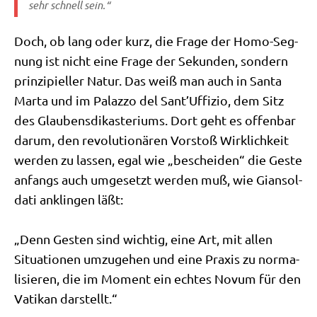
sehr schnell sein.“
Doch, ob lang oder kurz, die Fra­ge der Homo-Seg­
nung ist nicht eine Fra­ge der Sekun­den, son­dern
prin­zi­pi­el­ler Natur. Das weiß man auch in San­ta
Mar­ta und im Palaz­zo del Sant’Uffizio, dem Sitz
des Glau­bens­dik­aste­ri­ums. Dort geht es offen­bar
dar­um, den revo­lu­tio­nä­ren Vor­stoß Wirk­lich­keit
wer­den zu las­sen, egal wie „beschei­den“ die Geste
anfangs auch umge­setzt wer­den muß, wie Gian­sol­
da­ti anklin­gen läßt:
„Denn Gesten sind wich­tig, eine Art, mit allen
Situa­tio­nen umzu­ge­hen und eine Pra­xis zu nor­ma­
li­sie­ren, die im Moment ein ech­tes Novum für den
Vati­kan darstellt.“