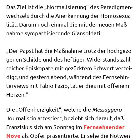
Das Ziel ist die „Nor­ma­li­sie­rung“ des Para­dig­men­
wech­sels durch die Aner­ken­nung der Homo­se­xua­
li­tät. Dar­um noch ein­mal die mit der neu­en Maß­
nah­me sym­pa­thi­sie­ren­de Gian­sol­da­ti:
„Der Papst hat die Maß­nah­me trotz der hoch­ge­zo­
ge­nen Schil­de und des hef­ti­gen Wider­stands zahl­
rei­cher Epi­sko­pa­te mit gezück­tem Schwert ver­tei­
digt, und gestern abend, wäh­rend des Fern­seh­in­
ter­views mit Fabio Fazio, tat er dies mit offe­nem
Herzen.“
Die „Offen­her­zig­keit“, wel­che die
Mess­ag­ge­ro
-
Jour­na­li­stin atte­stiert, bezieht sich dar­auf, daß
Fern­seh­sen­der
Fran­zis­kus sich am Sonn­tag im
Nove
als Opfer prä­sen­tier­te. Er sehe die Not­wen­