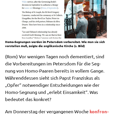
Homo-Segnungen werden im Petersdom vorbereitet. Wie man sie sich
vorstellen muß, zeigte die anglikanische Kirche (s. Bild)
(Rom) Vor weni­gen Tagen noch demen­tiert, sind
die Vor­be­rei­tun­gen im Peters­dom für die Seg­
nung von Homo-Paa­ren bereits in vol­lem Gan­ge.
Wäh­rend­des­sen sieht sich Papst Fran­zis­kus als
„Opfer“ not­wen­di­ger Ent­schei­dun­gen wie der
Homo-Seg­nung und „erlebt Ein­sam­keit“. Was
bedeu­tet das konkret?
kon­fron­
Am Don­ners­tag der ver­gan­ge­nen Woche