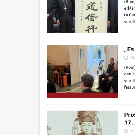
(Rom) 
erklär
tà Cat
ver­öf
„Es
10.
(Rom) 
gen Je
ver­öf
fas­su
Pro
17.
31