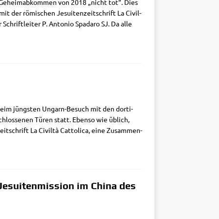
che Geheim­ab­kom­men von 2018 „nicht tot“. Dies
t der römi­schen Jesui­ten­zeit­schrift La Civil­
Schrift­lei­ter P. Anto­nio Spa­da­ro SJ. Da alle
h beim jüng­sten Ungarn-Besuch mit den dor­ti­
chlos­se­nen Türen statt. Eben­so wie üblich,
zeit­schrift La Civil­tà Cat­to­li­ca, eine Zusam­men­
 Jesuitenmission im China des