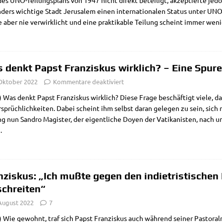
s UNO-Tei­­lungs­­­plans von 1947 nicht direkt betei­ligt, akzep­tier­te j
ders wich­ti­ge Stadt Jeru­sa­lem einen inter­na­tio­na­len Sta­tus unter UNO-Ve
 aber nie ver­wirk­licht und eine prak­ti­ka­ble Tei­lung scheint immer weni
 denkt Papst Franziskus wirklich? – Eine Spur
 Oktober 2022
Kommentare deaktiviert
Was denkt Papst Fran­zis­kus wirk­lich? Die­se Fra­ge beschäf­tigt vie­le, da 
sprüch­lich­kei­ten. Dabei scheint ihm selbst dar­an gele­gen zu sein, sich n
g nun San­dro Magi­ster, der eigent­li­che Doy­en der Vati­ka­ni­sten, nach 
…
nziskus: „Ich mußte gegen den indietristischen
schreiten“
 August 2022
7
Wie gewohnt, traf sich Papst Fran­zis­kus auch wäh­rend sei­ner Pasto­ral­r