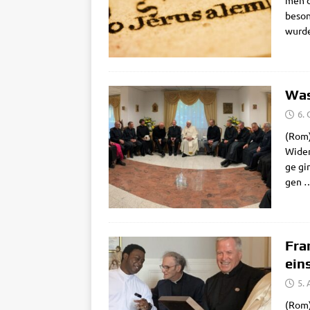
men de
beson­
wur­de
Was
6.
(Rom) 
Wider­
ge gin
gen
Fra
ein
5.
(Rom) 