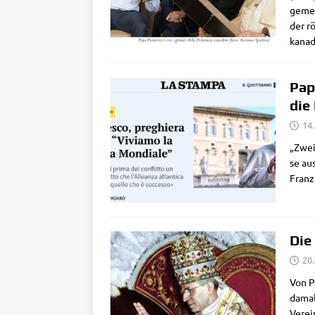
ge­mei
der rö
kana­d
Pap
die
14.
„Zwei 
se aus
Fran­z
Die
20.
Von P.
dama­l
Ver­e