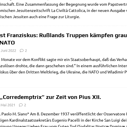
n­schaft. Eine Zusam­men­fas­sung der Begeg­nung wur­de vom Papst­ver­trau­
mi­schen Jesui­ten­zeit­schrift La Civil­tà Cat­to­li­ca, in der neu­en Aus­ga­be 
i­schen Jesui­ten auch eine Fra­ge zur Liturgie.
st Franziskus: Rußlands Truppen kämpfen graus
 NATO
 Juni 2022
2
Mona­te vor dem Kon­flikt sag­te mir ein Staats­ober­haupt, daß das Ver­hal­
­zu­lö­sen droh­te, die dann gesche­hen sind.“ In einem aus­führ­li­chen Inter­
is­kus über den Drit­ten Welt­krieg, die Ukrai­ne, die NATO und Wla­di­mir P
 „Corredemptrix“ zur Zeit von Pius XII.
 Mai 2021
2
 Pao­lo M. Sia­no* Am 8. Dezem­ber 1937 ver­öf­fent­licht der Osser­va­to­
i­gen Kar­di­nal­staats­se­kre­tärs Euge­nio Pacel­li in der Kir­che San Lui­gi
i­ni­gung Unse­rer Lie­ben Frau vom Guten Tod (Soda­li­tas Nostræ Dominæ