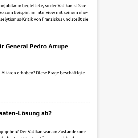
­ju­bi­lä­um beglei­te­te, so der Vati­ka­nist San­
. So zum Bei­spiel im Inter­view mit sei­nem ehe­
­ly­­ti­s­­mus-Kri­tik von Fran­zis­kus und stellt sie
ür General Pedro Arrupe
n Altä­ren erho­ben? Die­se Fra­ge beschäf­tig­te
Staaten-Lösung ab?
f­ge­ge­ben? Der Vati­kan war am Zustan­de­kom­