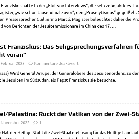
Fran­zis­kus hat­te in der „Flut von Inter­views“, die sein zehn­jäh­ri­ges Thron
gi­ster, „wie schon tau­send­mal zuvor“, den „Pro­se­ly­tis­mus“ gegei­ßelt
gen Pres­se­spre­cher Guil­lier­mo Mar­có. Magi­ster beleuch­tet daher die Pro­­se­
 von Berich­ten der Jesui­ten­mis­sio­na­re im Chi­na des 17.
…
st Franziskus: Das Seligsprechungsverfahren f
ht voran“
. Februar 2023
Kommentare deaktiviert
ha­sa) Wird Gene­ral Arru­pe, der Gene­ral­obe­re des Jesui­ten­or­dens, zu de
ie Jesui­ten im Süd­su­dan, als Papst Fran­zis­kus sie besuchte.
ael/​Palästina: Rückt der Vatikan von der Zwei-
. November 2022
1
 Hat der Hei­li­ge Stuhl die Zwei-Staa­ten-Lösung für das Hei­li­ge Land au