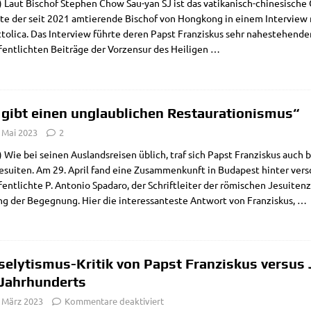
Laut Bischof Ste­phen Chow Sau-yan SJ ist das vati­­ka­­nisch-chi­­ne­­si­­s
­te der seit 2021 amtie­ren­de Bischof von Hong­kong in einem Inter­view mi
­to­li­ca. Das Inter­view führ­te deren Papst Fran­zis­kus sehr nahe­ste­hen­der 
­fent­lich­ten Bei­trä­ge der Vor­zen­sur des Hei­li­gen
…
 gibt einen unglaublichen Restaurationismus“
 Mai 2023
2
Wie bei sei­nen Aus­lands­rei­sen üblich, traf sich Papst Fran­zis­kus auc
sui­ten. Am 29. April fand eine Zusam­men­kunft in Buda­pest hin­ter ver­s
­fent­lich­te P. Anto­nio Spa­da­ro, der Schrift­lei­ter der römi­schen Jesui­ten­
ng der Begeg­nung. Hier die inter­es­san­te­ste Ant­wort von Fran­zis­kus,
…
selytismus-Kritik von Papst Franziskus versus
 Jahrhunderts
. März 2023
Kommentare deaktiviert