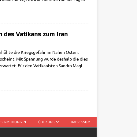
n des Vatikans zum Iran
rhöh­te die Kriegs­ge­fahr im Nahen Osten,
rt scheint. Mit Span­nung wur­de des­halb die dies­
erwar­tet. Für den Vati­ka­ni­sten San­dro Magi­
LESERMEINUNGEN
ÜBER UNS
IMPRESSUM