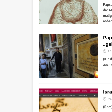
Papst 
dro Ma
ma­li­
anhand
Pap
„ge
17
(Kin­s
auch d
Isr
29
(Rom)