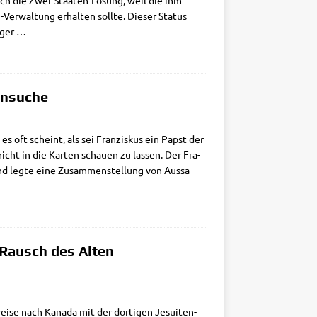
edoch die Zwei-Staa­ten-Lösung, weil die ihm
r­­­wal­tung erhal­ten soll­te. Die­ser Sta­tus
­ger
…
ensuche
es oft scheint, als sei Fran­zis­kus ein Papst der
icht in die Kar­ten schau­en zu las­sen. Der Fra­
und leg­te eine Zusam­men­stel­lung von Aus­sa­
 Rausch des Alten
ei­se nach Kana­da mit der dor­ti­gen Jesui­ten­