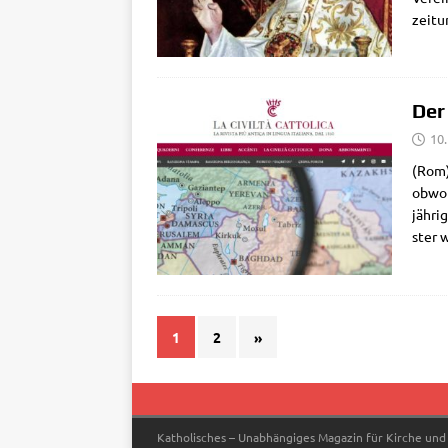
zei­t
Der
10
(Rom)
obwohl
jäh­ri
ster 
1
2
»
Katholisches – Unabhängiges Magazin für Kirche und