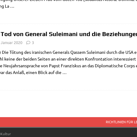
ung La
…
 Tod von General Suleimani und die Beziehunge
. Januar 2020
3
 Die Tötung des ira­ni­schen Gene­rals Qas­sem Sulei­ma­ni durch die USA e
 kei­ne der bei­den Sei­ten an einer direk­ten Kon­fron­ta­ti­on inter­es­sie
­ge Neu­jahrs­an­spra­che von Papst Fran­zis­kus an das Diplo­ma­ti­sche Corps 
war das Anlaß, einen Blick auf die
…
RICHTLINIEN FÜR 
 Kultur