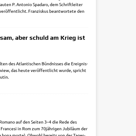
ten P. Anto­nio Spa­da­ro, dem Schrift­lei­ter
ver­öf­fent­licht. Fran­zis­kus beant­wor­te­te den
am, aber schuld am Krieg ist
ten des Atlan­ti­schen Bünd­nis­ses die Ereig­nis­
view, das heu­te ver­öf­fent­licht wur­de, spricht
utin.
re Roma­no auf den Sei­ten 3–4 die Rede des
 dei Fran­ce­si in Rom zum 70jährigen Jubi­lä­um der
 a bona mor­te). Obwohl bereits von der Tages­