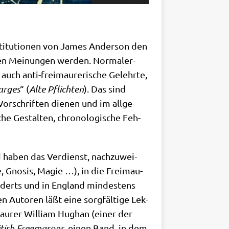
ti­tu­tio­nen von James Ander­son den
ven Mei­nun­gen wer­den. Nor­ma­ler­
auch anti-frei­mau­re­ri­sche Gelehr­te,
r­ges
“ (
Alte Pflich­ten
). Das sind
Vor­schrif­ten die­nen und im all­ge­
che Gestal­ten, chro­no­lo­gi­sche Feh­
d haben das Ver­dienst, nach­zu­wei­
ie, Gno­sis, Magie …), in die Frei­mau­
­derts und in Eng­land min­de­stens
n Autoren läßt eine sorg­fäl­ti­ge Lek­
­mau­rer Wil­liam Hug­han (einer der
­tish Free­ma­sons
, einen Band, in dem