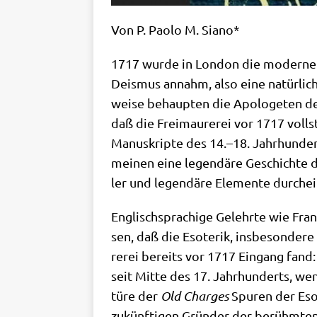
Von P. Pao­lo M. Siano*
1717 wur­de in Lon­don die moder­ne F
Deis­mus annahm, also eine natür­li­che
wei­se behaup­ten die Apo­lo­ge­ten der
daß die Frei­mau­re­rei vor 1717 voll­s
Manu­skrip­te des 14.–18. Jahr­hun­derts
mei­nen eine legen­dä­re Geschich­te der
ler und legen­dä­re Ele­men­te durch­e
Eng­lisch­spra­chi­ge Gelehr­te wie Fr
sen, daß die Eso­te­rik, ins­be­son­de­
re­rei bereits vor 1717 Ein­gang fand
seit Mit­te des 17. Jahr­hun­derts, we
tü­re der
Old Char­ges
Spu­ren der Eso­
zukünf­ti­gen Grün­der der berühm­t