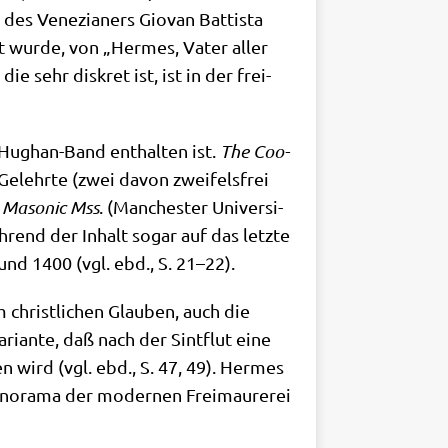
 des Vene­zia­ners Gio­van Bat­ti­sta
 wur­de, von „Her­mes, Vater aller
ie sehr dis­kret ist, ist in der frei­
m Hug­han-Band ent­hal­ten ist.
The Coo­
Gelehr­te (zwei davon zwei­fels­frei
 Maso­nic Mss
. (Man­che­ster Uni­ver­si­
end der Inhalt sogar auf das letz­te
 und 1400 (vgl. ebd., S. 21–22).
 christ­li­chen Glau­ben, auch die
i­an­te, daß nach der Sint­flut eine
n wird (vgl. ebd., S. 47, 49). Her­mes
an­ora­ma der moder­nen Frei­mau­re­rei