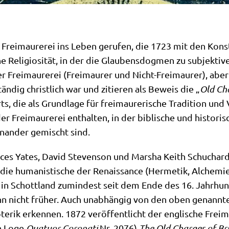
rei­mau­re­rei ins Leben geru­fen, die 1723 mit den Kon­s
 Reli­gio­si­tät, in der die Glau­bens­dog­men zu sub­jek­ti­
 Frei­mau­re­rei (Frei­mau­rer und Nicht-Frei­mau­rer), aber 
tän­dig christ­lich war und zitie­ren als Beweis die „
Old Cha
, die als Grund­la­ge für frei­mau­re­ri­sche Tra­di­ti­on und 
 Frei­mau­re­rei ent­hal­ten, in der bibli­sche und histo­ri­s
in­an­der gemischt sind.
an­ces Yates, David Ste­ven­son und Mar­sha Keith Schu­char
re die huma­ni­sti­sche der Renais­sance (Her­me­tik, Alche­m
: in Schott­land zumin­dest seit dem Ende des 16. Jahr­hun
nn nicht frü­her. Auch unab­hän­gig von den oben genann­te
te­rik erken­nen. 1872 ver­öf­fent­licht der eng­li­sche Frei
en Loge
Qua­tu­or Coro­na­ti
Nr. 2076)
The Old Char­ges of Bri