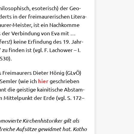
i­lo­so­phisch, eso­te­risch) der Geo­
rts in der frei­mau­re­ri­schen Lite­ra­
u­rer-Mei­ster, ist ein Nach­kom­me
s der Ver­bin­dung von Eva mit …
fers!) kei­ne Erfin­dung des 19. Jahr­
 zu fin­den ist (vgl. F. Lachower – I.
 530).
s Frei­mau­rers Die­ter Hönig (GLvÖ)
hier
Sem­ler (wie ich
geschrie­ben
 die gei­sti­ge kai­ni­ti­sche Abstam­
m Mit­tel­punkt der Erde (vgl. S. 172–
ier­te Kir­chen­hi­sto­ri­ker gilt als
­rei­che Auf­sät­ze gewid­met hat. Katho​