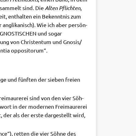
gesam­melt sind. Die
Alten Pflich­ten
,
eit, ent­hal­ten ein Bekennt­nis zum
 angli­ka­nisch). Wie ich aber per­sön­
EN, GNOSTISCHEN und sogar
i­gung von Chri­sten­tum und Gnosis/​
den­tia oppositorum“.
­ge und fünf­ten der sie­ben frei­en
Frei­mau­re­rei sind von den vier Söh­
wort in der moder­nen Frei­mau­re­rei
der als der erste dar­ge­stellt wird,
ce“), ret­ten die vier Söh­ne des