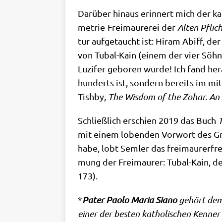
Dar­über hin­aus erin­nert mich der kai­
me­trie-Frei­mau­re­rei der
Alten Pflich
tur auf­ge­taucht ist: Hiram Abi­ff, d
von Tubal-Kain (einem der vier Söh­n
Luzi­fer gebo­ren wur­de! Ich fand her­
hun­derts ist, son­dern bereits im mit­t
Tish­by,
The Wis­dom of the Zoh­ar. An 
Schließ­lich erschien 2019 das Buch
T
mit einem loben­den Vor­wort des Gro
habe, lobt Sem­ler das frei­mau­rer­fr
mung der Frei­mau­rer: Tubal-Kain, der
173).
*
Pater Pao­lo Maria Sia­no
gehört dem Or
einer der besten katho­li­schen Ken­ner 