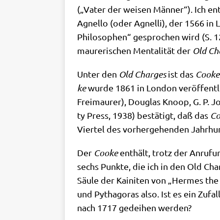
(„Vater der wei­sen Män­ner“). Ich ent­d
Agnel­lo (oder Agnel­li), der 1566 in
Phi­lo­so­phen“ gespro­chen wird (S. 12)
mau­re­ri­schen Men­ta­li­tät der
Old Cha
Unter den
Old Char­ges
ist das
Coo­ke
ke
wur­de 1861 in Lon­don ver­öf­fent­
Frei­mau­rer), Dou­glas Knoop, G. P.
ty Press, 1938) bestä­tigt, daß das
Co
Vier­tel des vor­her­ge­hen­den Jahr­h
Der
Coo­ke
ent­hält, trotz der Anru­fu
sechs Punk­te, die ich in den Old Char
Säu­le der Kai­ni­ten von „Her­mes the
und Pytha­go­ras also. Ist es ein Zufa
nach 1717 gedei­hen werden?