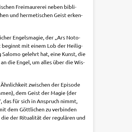
­schen Frei­mau­re­rei neben bibli­
schen und her­me­ti­schen Geist erken­
li­cher Engels­ma­gie, der „Ars Noto­
xt beginnt mit einem Lob der Hei­lig­
g Salo­mo gelehrt hat, eine Kunst, die
te an die Engel, um alles über die Wis­
 Ähn­lich­keit zwi­schen der Epi­so­de
m­men), dem Geist der Magie (der
17, das für sich in Anspruch nimmt,
 mit dem Gött­li­chen zu ver­bin­den
ie der Ritua­li­tät der regu­lä­ren und