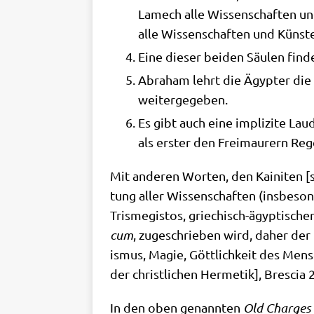
Lame­ch alle Wis­sen­schaf­ten un
alle Wis­sen­schaf­ten und Künst
Eine die­ser bei­den Säu­len fin
Abra­ham lehrt die Ägyp­ter die 
weitergegeben.
Es gibt auch eine impli­zi­te La
als erster den Frei­mau­rern Reg
Mit ande­ren Wor­ten, den Kai­ni­ten [
tung aller Wis­sen­schaf­ten (ins­be­so
Tris­me­gi­stos, grie­chisch-ägyp­ti­s
cum
, zuge­schrie­ben wird, daher der
is­mus, Magie, Gött­lich­keit des Men­
der christ­li­chen Her­me­tik], Bre­sci
In den oben genann­ten
Old Char­ges