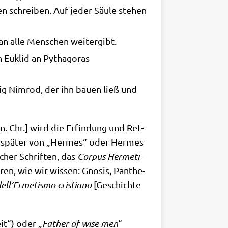
en schrei­ben. Auf jeder Säu­le ste­hen
n an alle Men­schen weitergibt.
n Euklid an Pytha­go­ras
ig Nim­rod, der ihn bau­en ließ und
 n. Chr.] wird die Erfin­dung und Ret­
die spä­ter von „Her­mes“ oder Her­mes
scher Schrif­ten, das
Cor­pus Her­me­ti­
en, wie wir wis­sen: Gno­sis, Pan­the­
dell’Ermetismo cri­stia­no
[Geschich­te
it“) oder „
Father of wise men
“