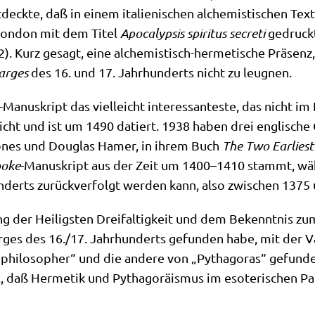
eck­te, daß in einem ita­lie­ni­schen alche­mi­sti­schen Text
 Lon­don mit dem Titel
Apo­ca­lyp­sis spi­ri­tus secre­ti
gedruckt
. Kurz gesagt, eine alche­mi­stisch-her­me­ti­sche Prä­senz, d
r­ges
des 16. und 17. Jahr­hun­derts nicht zu leugnen.
-Manu­skript das viel­leicht inter­es­san­te­ste, das nicht i
licht und ist um 1490 datiert. 1938 haben drei eng­li­sche 
 Jones und Dou­glas Hamer, in ihrem Buch
The Two Ear­liest
o­ke
-Manu­skript aus der Zeit um 1400–1410 stammt, wäh­r
un­derts zurück­ver­folgt wer­den kann, also zwi­schen 1375
ng der Hei­lig­sten Drei­fal­tig­keit und dem Bekennt­nis zum
­ges des 16./17. Jahr­hun­derts gefun­den habe, mit der Var
 phi­lo­so­pher“ und die ande­re von „Pytha­go­ras“ gefun­de
ll, daß Her­me­tik und Pytha­go­räis­mus im eso­te­ri­schen P