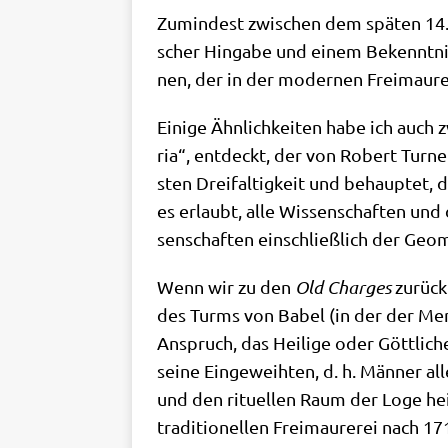
Zumin­dest zwi­schen dem spä­ten 14. u
scher Hin­ga­be und einem Bekennt­nis 
nen, der in der moder­nen Frei­mau­re
Eini­ge Ähn­lich­kei­ten habe ich auch 
ria“, ent­deckt, der von Robert Tur­n
sten Drei­fal­tig­keit und behaup­tet
es erlaubt, alle Wis­sen­schaf­ten und
sen­schaf­ten ein­schließ­lich der Geo­
Wenn wir zu den
Old Char­ges
zurück­
des Turms von Babel (in der der Men
Anspruch, das Hei­li­ge oder Gött­li­c
sei­ne Ein­ge­weih­ten, d. h. Män­ner a
und den ritu­el­len Raum der Loge hei­l
tra­di­tio­nel­len Frei­mau­re­rei nach 1