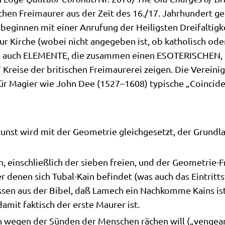
­schen Frei­mau­rer aus der Zeit des 16./17. Jahr­hun­dert 
egin­nen mit einer Anru­fung der Hei­lig­sten Drei­fal­tig­k
ur Kir­che (wobei nicht ange­ge­ben ist, ob katho­lisch oder
­ten sie auch ELEMENTE, die zusam­men einen ESOTERISCH
ei­se der bri­ti­schen Frei­mau­re­rei zei­gen. Die Ver­ei­n
 für Magi­er wie John Dee (1527–1608) typi­sche „Coin­ci­
kunst wird mit der Geo­me­trie gleich­ge­setzt, der Grund­la
, ein­schließ­lich der sie­ben frei­en, und der Geo­me­trie-
 denen sich Tubal-Kain befin­det (was auch das Ein­tritts­
­sen aus der Bibel, daß Lame­ch ein Nach­kom­me Kains ist, 
mit fak­tisch der erste Mau­rer ist.
 wegen der Sün­den der Men­schen rächen will („ven­ge­an­