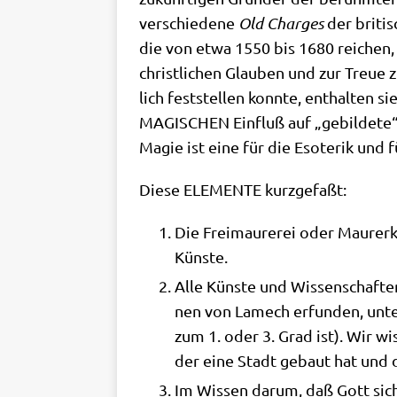
ver­schie­de­ne
Old Char­ges
der bri­ti
die von etwa 1550 bis 1680 rei­chen, b
christ­li­chen Glau­ben und zur Treue z
lich fest­stel­len konn­te, ent­hal
MAGISCHEN Ein­fluß auf „gebil­de­te“ Kr
Magie ist eine für die Eso­te­rik und
Die­se ELEMENTE kurzgefaßt:
Die Frei­mau­re­rei oder Mau­rer­
Künste.
Alle Kün­ste und Wis­sen­schaf­ten
nen von Lame­ch erfun­den, unter
zum 1. oder 3. Grad ist). Wir wis
der eine Stadt gebaut hat und da
Im Wis­sen dar­um, daß Gott sich