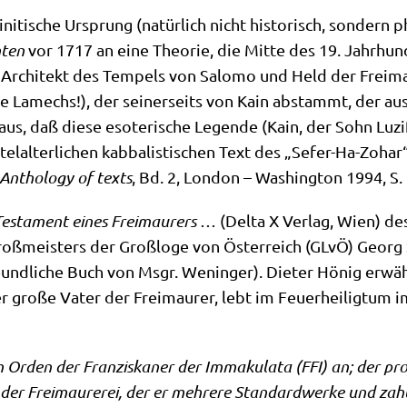
ni­ti­sche Ursprung (natür­lich nicht histo­risch, son­dern ph
­ten
vor 1717 an eine Theo­rie, die Mit­te des 19. Jahr­hun­de
er Archi­tekt des Tem­pels von Salo­mo und Held der Frei­ma
e Lame­chs!), der sei­ner­seits von Kain abstammt, der au
aus, daß die­se eso­te­ri­sche Legen­de (Kain, der Sohn Luzi­
el­al­ter­li­chen kab­ba­li­sti­schen Text des „Sefer-Ha-Zoh­ar“
Antho­lo­gy of texts
, Bd. 2, Lon­don – Washing­ton 1994, S.
esta­ment eines Frei­mau­rers
… (Del­ta X Ver­lag, Wien) de
ß­mei­sters der Groß­lo­ge von Öster­reich (GLvÖ) Georg 
eund­li­che Buch von Msgr. Wenin­ger). Die­ter Hönig erwähnt
 gro­ße Vater der Frei­mau­rer, lebt im Feu­er­hei­lig­tum i
den der Fran­zis­ka­ner der Imma­ku­la­ta (FFI) an; der pro­mo­v
der Frei­mau­re­rei, der er meh­re­re Stan­dard­wer­ke und zahl