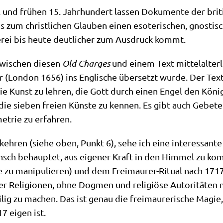
nd frü­hen 15. Jahr­hun­dert las­sen Doku­men­te der bri­ti
zum christ­li­chen Glau­ben einen eso­te­ri­schen, gno­sti­
­rei bis heu­te deut­li­cher zum Aus­druck kommt.
zwi­schen die­sen
Old Char­ges
und einem Text mit­tel­al­ter­
er (Lon­don 1656) ins Eng­li­sche über­setzt wur­de. Der Te
, die Kunst zu leh­ren, die Gott durch einen Engel den Köni
 die sie­ben frei­en Kün­ste zu ken­nen. Es gibt auch Gebe­
me­trie zu erfahren.
keh­ren (sie­he oben, Punkt 6), sehe ich eine inter­es­san­te
sch behaup­tet, aus eige­ner Kraft in den Him­mel zu ko
he zu mani­pu­lie­ren) und dem Frei­mau­rer-Ritu­al nach 17
ller Reli­gio­nen, ohne Dog­men und reli­giö­se Auto­ri­tä­ten
ig zu machen. Das ist genau die frei­mau­re­ri­sche Magie, d
717 eigen ist.