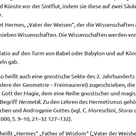
d Kün­ste vor der Sint­flut, indem sie die­se auf zwei Säu­l
e.
­det Her­mes, „Vater der Wei­sen“, der die Wis­sen­schaf­te
sie­ben Wis­sen­schaf­ten. Die Wis­sen­schaf­ten wer­den vo
u­da­tio auf den Turm von Babel oder Baby­lon und auf Kön
eln gab.
so heißt auch eine gno­sti­sche Sek­te des 2. Jahr­hun­derts
n­de­re der Geo­me­trie – Frei­mau­re­rei) zuge­schrie­ben, 
cher Gott der Magie, dem eine Rei­he gno­sti­scher und magi­
 Begriff
Her­me­tik
. Zu den Leh­ren des Her­me­tis­mus gehö­r
schen und Andro­gy­nie Got­tes (vgl. C. More­schi­ni,
Sto­ria 
a 2000, S. 9–10, 21–32 127–132).
heißt „Her­mes“ „Father of Wis­dom“ („Vater der Weis­he