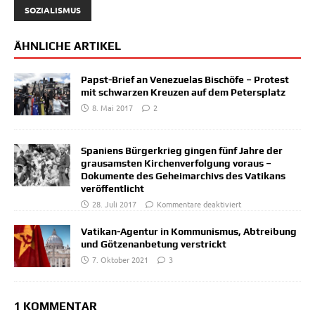
SOZIALISMUS
ÄHNLICHE ARTIKEL
Papst-Brief an Venezuelas Bischöfe – Protest
mit schwarzen Kreuzen auf dem Petersplatz
8. Mai 2017
2
Spaniens Bürgerkrieg gingen fünf Jahre der
grausamsten Kirchenverfolgung voraus –
Dokumente des Geheimarchivs des Vatikans
veröffentlicht
28. Juli 2017
Kommentare deaktiviert
Vatikan-Agentur in Kommunismus, Abtreibung
und Götzenanbetung verstrickt
7. Oktober 2021
3
1 KOMMENTAR