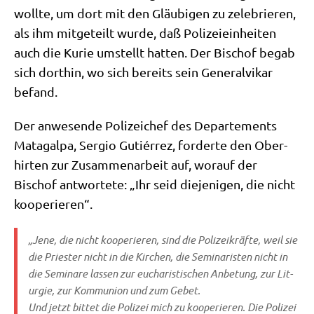
woll­te, um dort mit den Gläu­bi­gen zu zele­brie­ren,
als ihm mit­ge­teilt wur­de, daß Poli­zei­ein­hei­ten
auch die Kurie umstellt hat­ten. Der Bischof begab
sich dort­hin, wo sich bereits sein Gene­ral­vi­kar
befand.
Der anwe­sen­de Poli­zei­chef des Depar­te­ments
Matag­al­pa, Ser­gio Gut­iérrez, for­der­te den Ober­
hir­ten zur Zusam­men­ar­beit auf, wor­auf der
Bischof ant­wor­te­te: „Ihr seid die­je­ni­gen, die nicht
kooperieren“.
„Jene, die nicht koope­rie­ren, sind die Poli­zei­kräf­te, weil sie
die Prie­ster nicht in die Kir­chen, die Semi­na­ri­sten nicht in
die Semi­na­re las­sen zur eucha­ri­sti­schen Anbe­tung, zur Lit­
ur­gie, zur Kom­mu­ni­on und zum Gebet.
Und jetzt bit­tet die Poli­zei mich zu koope­rie­ren. Die Poli­zei