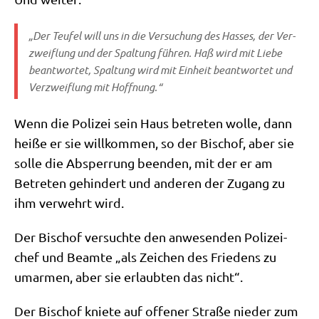
„Der Teu­fel will uns in die Ver­su­chung des Has­ses, der Ver­
zweif­lung und der Spal­tung füh­ren. Haß wird mit Lie­be
beant­wor­tet, Spal­tung wird mit Ein­heit beant­wor­tet und
Ver­zweif­lung mit Hoffnung.“
Wenn die Poli­zei sein Haus betre­ten wol­le, dann
hei­ße er sie will­kom­men, so der Bischof, aber sie
sol­le die Absper­rung been­den, mit der er am
Betre­ten gehin­dert und ande­ren der Zugang zu
ihm ver­wehrt wird.
Der Bischof ver­such­te den anwe­sen­den Poli­zei­
chef und Beam­te „als Zei­chen des Frie­dens zu
umar­men, aber sie erlaub­ten das nicht“.
Der Bischof knie­te auf offe­ner Stra­ße nie­der zum