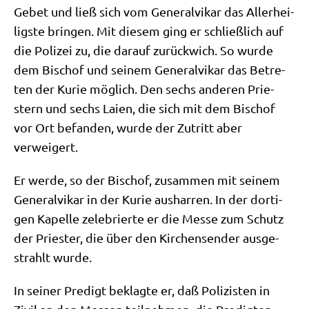
Gebet und ließ sich vom Gene­ral­vi­kar das Aller­hei­
lig­ste brin­gen. Mit die­sem ging er schließ­lich auf
die Poli­zei zu, die dar­auf zurück­wich. So wur­de
dem Bischof und sei­nem Gene­ral­vi­kar das Betre­
ten der Kurie mög­lich. Den sechs ande­ren Prie­
stern und sechs Lai­en, die sich mit dem Bischof
vor Ort befan­den, wur­de der Zutritt aber
verweigert.
Er wer­de, so der Bischof, zusam­men mit sei­nem
Gene­ral­vi­kar in der Kurie aus­har­ren. In der dor­ti­
gen Kapel­le zele­brier­te er die Mes­se zum Schutz
der Prie­ster, die über den Kir­chen­sen­der aus­ge­
strahlt wurde.
In sei­ner Pre­digt beklag­te er, daß Poli­zi­sten in