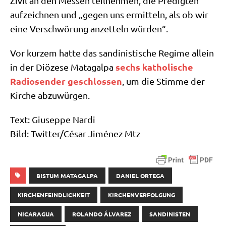
Zivil an den Mes­sen teil­neh­men, die Pre­dig­ten
auf­zeich­nen und „gegen uns ermit­teln, als ob wir
eine Ver­schwö­rung anzet­teln würden“.
Vor kur­zem hat­te das san­di­ni­sti­sche Regime allein
sechs katho­li­sche
in der Diö­ze­se Matag­al­pa
Radio­sen­der geschlos­sen
, um die Stim­me der
Kir­che abzuwürgen.
Text: Giu­sep­pe Nar­di
Bild: Twitter/​César Jimé­nez Mtz
BISTUM MATAGALPA
DANIEL ORTEGA
KIRCHENFEINDLICHKEIT
KIRCHENVERFOLGUNG
NICARAGUA
ROLANDO ÁLVAREZ
SANDINISTEN