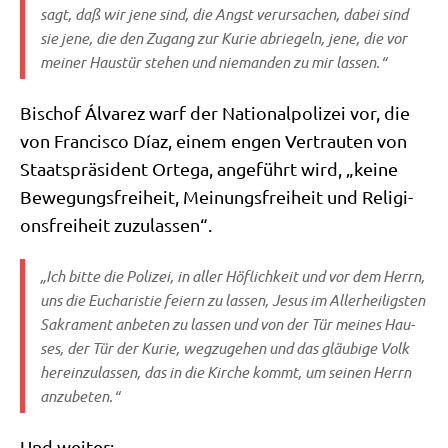
sagt, daß wir jene sind, die Angst ver­ur­sa­chen, dabei sind
sie jene, die den Zugang zur Kurie abrie­geln, jene, die vor
mei­ner Haus­tür ste­hen und nie­man­den zu mir lassen.“
Bischof Álva­rez warf der Natio­nal­po­li­zei vor, die
von Fran­cis­co Díaz, einem engen Ver­trau­ten von
Staats­prä­si­dent Orte­ga, ange­führt wird, „kei­ne
Bewe­gungs­frei­heit, Mei­nungs­frei­heit und Reli­gi­
ons­frei­heit zuzulassen“.
„Ich bit­te die Poli­zei, in aller Höf­lich­keit und vor dem Herrn,
uns die Eucha­ri­stie fei­ern zu las­sen, Jesus im Aller­hei­lig­sten
Sakra­ment anbe­ten zu las­sen und von der Tür mei­nes Hau­
ses, der Tür der Kurie, weg­zu­ge­hen und das gläu­bi­ge Volk
her­ein­zu­las­sen, das in die Kir­che kommt, um sei­nen Herrn
anzubeten.“
Und wei­ter: