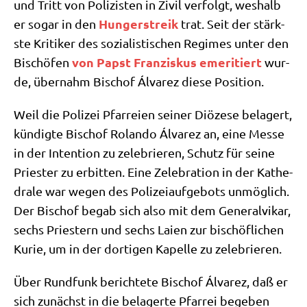
und Tritt von Poli­zi­sten in Zivil ver­folgt, wes­halb
Hun­ger­streik
er sogar in den
trat. Seit der stärk­
ste Kri­ti­ker des sozia­li­sti­schen Regimes unter den
von Papst Fran­zis­kus eme­ri­tiert
Bischö­fen
wur­
de, über­nahm Bischof Álva­rez die­se Position.
Weil die Poli­zei Pfar­rei­en sei­ner Diö­ze­se bela­gert,
kün­dig­te Bischof Rolan­do Álva­rez an, eine Mes­se
in der Inten­ti­on zu zele­brie­ren, Schutz für sei­ne
Prie­ster zu erbit­ten. Eine Zele­bra­ti­on in der Kathe­
dra­le war wegen des Poli­zei­auf­ge­bots unmög­lich.
Der Bischof begab sich also mit dem Gene­ral­vi­kar,
sechs Prie­stern und sechs Lai­en zur bischöf­li­chen
Kurie, um in der dor­ti­gen Kapel­le zu zelebrieren.
Über Rund­funk berich­te­te Bischof Álva­rez, daß er
sich zunächst in die bela­ger­te Pfar­rei bege­ben