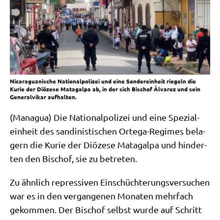
Nicaraguanische Nationalpolizei und eine Sondereinheit riegeln die
Kurie der Diözese Matagalpa ab, in der sich Bischof Álvarez und sein
Generalvikar aufhalten.
(Mana­gua) Die Natio­nal­po­li­zei und eine Spe­zi­al­
ein­heit des san­di­ni­sti­schen Orte­ga-Regimes bela­
gern die Kurie der Diö­ze­se Matag­al­pa und hin­der­
ten den Bischof, sie zu betreten.
Zu ähn­lich repres­si­ven Ein­schüch­te­rungs­ver­su­chen
war es in den ver­gan­ge­nen Mona­ten mehr­fach
gekom­men. Der Bischof selbst wur­de auf Schritt