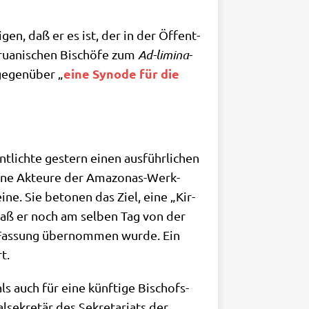
igen, daß er es ist, der in der Öffent­
rua­ni­schen Bischö­fe zum
Ad-limi­na
-
eine Syn­ode für die
 gegen­über „
t­lich­te gestern einen aus­führ­li­chen
e­ne Akteu­re der Ama­zo­nas-Werk­
­ne. Sie beto­nen das Ziel, eine „Kir­
 daß er noch am sel­ben Tag von der
er Fas­sung über­nom­men wur­de. Ein
t.
ls auch für eine künf­ti­ge Bischofs­
­se­kre­tär des Sekre­ta­ri­ats der