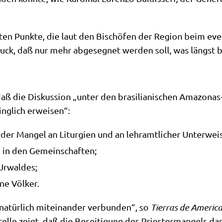
­sten Punk­te, die laut den Bischö­fen der Regi­on beim even
ruck, daß nur mehr abge­seg­net wer­den soll, was längst b
ß die Dis­kus­si­on „unter den bra­si­lia­ni­schen Ama­zo­nas
ring­lich erweisen“:
der Man­gel an Lit­ur­gien und an lehr­amt­li­cher Unter­wei
en in den Gemeinschaften;
Urwaldes;
­ne Völker.
natür­lich mit­ein­an­der ver­bun­den“, so
Tier­ras de Ame­ri­c
l­le zeigt, daß die Besei­ti­gung des Prie­ster­man­gels das