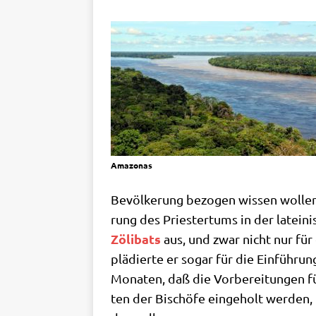
Ama­zo­nas
Bevöl­ke­rung bezo­gen wis­sen wol­le
rung des Prie­ster­tums in der latei­n
Zöli­bats
aus, und zwar nicht nur für 
plä­dier­te er sogar für die Ein­füh­run
Mona­ten, daß die Vor­be­rei­tun­gen f
ten der Bischö­fe ein­ge­holt wer­den,