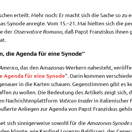
wi­schen erteilt. Mehr noch: Er macht sich die Sache so zu e
­nas-Syn­ode anreg­te. Vom 15.–21. Mai hiel­ten sich die pe
te der
Osser­va­to­re Roma­no
, daß Papst Fran­zis­kus ihnen
at.
n, die Agenda für eine Synode“
Ame­ri­ca
, das den Ama­zo­nas-Werk­ern nahe­steht, ver­öf­fen
ie Agen­da für eine Syn­ode
“. Dar­in kom­men ver­schie­d
enau­er in die Kar­ten schau­en. Gegen­stim­men gibt es kei
af­fen zu wol­len. Die Bedeu­tung des Arti­kels zeigt sich,
n Nach­rich­ten­platt­form
Vati­can Insi­der
in ita­lie­ni­sch
äu­ßer­te Anlie­gen zur Agen­da von Papst Fran­zis­kus gehör
et sich sin­ni­ger­wei­se sowohl für die
Ama­zo­nas-Syn­ode
a
den könn­te, wie Kar­di­nal Loren­zo Bal­dis­se­ri, der Gene­ral