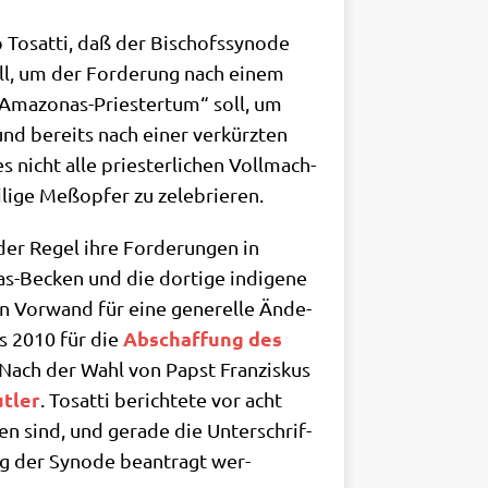
o Tosat­ti, daß der Bischofs­syn­ode
soll, um der For­de­rung nach einem
„Ama­zo­nas-Prie­ster­tum“ soll, um
n und bereits nach einer ver­kürz­ten
 nicht alle prie­ster­li­chen Voll­mach­
li­ge Meß­op­fer zu zelebrieren.
er Regel ihre For­de­run­gen in
as-Becken und die dor­ti­ge indi­ge­ne
n Vor­wand für eine gene­rel­le Ände­
Abschaf­fung des
its 2010 für die
 Nach der Wahl von Papst Fran­zis­kus
t­ler
. Tosat­ti berich­te­te vor acht
en sind, und gera­de die Unter­schrif­
ung der Syn­ode bean­tragt wer­