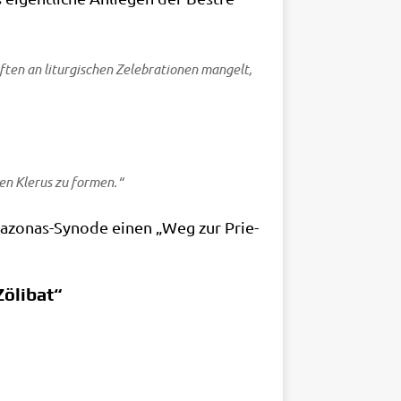
n an lit­ur­gi­schen Zele­bra­tio­nen man­gelt,
nen Kle­rus zu formen.“
a­zo­nas-Syn­ode einen „Weg zur Prie­
Zölibat“