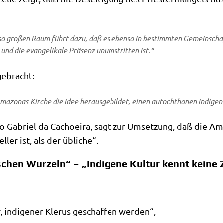
 so gro­ßen Raum führt dazu, daß es eben­so in bestimm­ten Gemein­schaf­te
nd die evan­ge­li­ka­le Prä­senz unum­strit­ten ist.“
gebracht:
a­zo­nas-Kir­che die Idee her­aus­ge­bil­det, einen auto­chtho­nen indi­ge­
o Gabri­el da Cachoei­ra, sagt zur Umset­zung, daß die Am
l­ler ist, als der übliche“.
chen Wurzeln“ – „Indigene Kultur kennt keine 
r, indi­ge­ner Kle­rus geschaf­fen werden“,