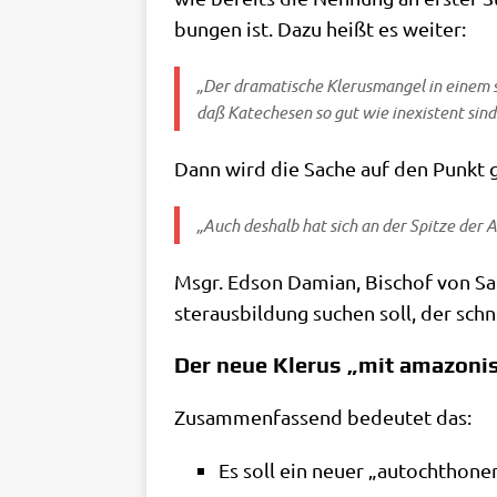
bun­gen ist. Dazu heißt es weiter:
„Der dra­ma­ti­sche Kle­rus­man­gel in einem
daß Kate­che­sen so gut wie inexi­stent sind u
Dann wird die Sache auf den Punkt 
„Auch des­halb hat sich an der Spit­ze der Am
Msgr. Eds­on Dami­an, Bischof von Sa
ster­aus­bil­dung suchen soll, der schne
Der neue Klerus „mit amazonis
Zusam­men­fas­send bedeu­tet das:
Es soll ein neu­er „auto­chtho­ne