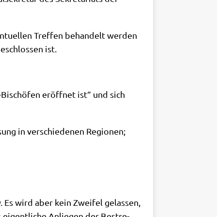
­tu­el­len Tref­fen behan­delt wer­den
eschlos­sen ist.
-Bischö­fen eröff­net ist“ und sich
­sung in ver­schie­de­nen Regionen;
a
. Es wird aber kein Zwei­fel gelas­sen,
 eigent­li­che Anlie­gen der Bestre­