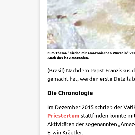
Zum Thema "Kirche mit amazonischen Wurzeln" verö
Auch das ist Amazonien.
(Bra­sil) Nach­dem Papst Fran­zis­kus 
gemacht hat, wer­den erste Details 
Die Chronologie
Im Dezem­ber 2015 schrieb der Vati­ka
Prie­ster­tum
statt­fin­den könn­te mit
Akti­vi­tä­ten der soge­nann­ten „Ama­
Erwin Kräutler.