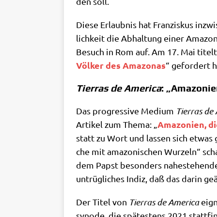
den soll.
Die­se Erlaub­nis hat Fran­zis­kus inz
lich­keit die Abhal­tung einer Ama­zo
Besuch in Rom auf. Am 17. Mai titel­
Völ­ker des Ama­zo­nas
“ gefor­dert h
Tierras de America
: „Amazonie
Das pro­gres­si­ve Medi­um
Tier­ras de 
Ama­zo­ni­en, d
Arti­kel zum The­ma: „
statt zu Wort und las­sen sich etwas g
che mit ama­zo­ni­schen Wur­zeln“ sch
dem Papst beson­ders nahe­ste­hen­de
untrüg­li­ches Indiz, daß das dar­in ge
Der Titel von
Tier­ras de Ame­ri­ca
eig­n
syn­ode, die spä­te­stens 2021 statt­fin­