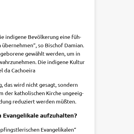
e indi­ge­ne Bevöl­ke­rung eine füh­
ern über­neh­men“, so Bischof Dami­an.
Ein­ge­bo­re­ne gewählt wer­den, um in
ahr­zu­neh­men. Die indi­ge­ne Kul­tur
­el da Cachoeira
ung, das wird nicht gesagt, son­dern
tum der katho­li­schen Kir­che unge­eig­
l­dung redu­ziert wer­den müßten.
 Evangelikale aufzuhalten?
ngst­le­ri­schen Evan­ge­li­ka­len“