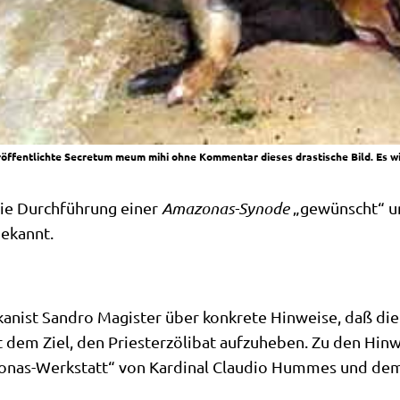
ffentlichte Secretum meum mihi ohne Kommentar dieses drastische Bild. Es wi
die Durch­füh­rung einer
Ama­zo­nas-Syn­ode
„gewünscht“ und
bekannt.
­nist San­dro Magi­ster über kon­kre­te Hin­wei­se, daß die
 dem Ziel, den Prie­ster­zö­li­bat auf­zu­he­ben. Zu den Hin­
zo­nas-Werk­statt“ von Kar­di­nal Clau­dio Hum­mes und dem ö