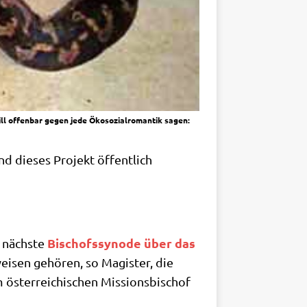
ll offenbar gegen jede Ökosozialromantik sagen:
 die­ses Pro­jekt öffent­lich
Bischofs­syn­ode über das
 näch­ste
wei­sen gehö­ren, so Magi­ster, die
ster­rei­chi­schen Mis­si­ons­bi­schof