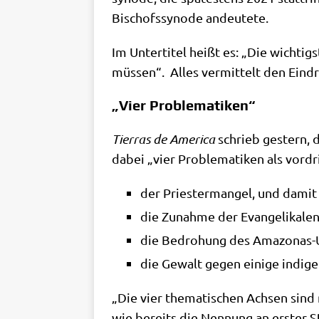
Bischofs­syn­ode andeutete.
Im Unter­ti­tel heißt es: „Die wich­tig
müs­sen“. Alles ver­mit­telt den Ein­d
„Vier Problematiken“
Tier­ras de Ame­ri­ca
schrieb gestern, da
dabei „vier Pro­ble­ma­ti­ken als vor­d
der Prie­ster­man­gel, und damit 
die Zunah­me der Evan­ge­li­ka­l
die Bedro­hung des Amazonas-
die Gewalt gegen eini­ge indi­ge
„Die vier the­ma­ti­schen Ach­sen sind 
wie bereits die Nen­nung an erster Ste