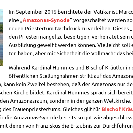
Im Sep­tem­ber 2016 berich­te­te der Vati­ka­nist Mar­c
Ama­zo­nas-Syn­ode
eine „
“ vor­ge­schal­tet wer­den 
neu­en Prie­ster­tum Nach­druck zu ver­lei­hen. Die­ses 
den Prie­ster­man­gel zu besei­ti­gen, ver­hei­ra­tet sei
Aus­bil­dung geweiht wer­den kön­nen. Viel­leicht soll es
ten haben, aber mit Sicher­heit die Voll­macht das hei­
Wäh­rend Kar­di­nal Hum­mes und Bischof Kräut­ler in d
öffent­li­chen Stel­lung­nah­men strikt auf das Ama­zo­n
n, kann kein Zwei­fel bestehen, daß der Ama­zo­nas nur de
i­schen Kir­che bil­det. Kar­di­nal Hum­mes sprach sich bere
den Ama­zo­nas­raum, son­dern in der gan­zen Welt­kir­che.
Bischof Kräu
g des Frau­en­prie­ster­tums. Glei­ches gilt für
ür die Ama­zo­nas-Syn­ode bereits so gut wie abge­schlos­s
 mit denen von Fran­zis­kus die Erlaub­nis zur Durch­füh­r