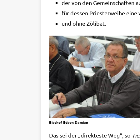
der von den Gemein­schaf­ten au
für des­sen Prie­ster­wei­he eine 
und ohne Zölibat.
Bischof Eds­on Damian
Das sei der „direk­te­ste Weg“, so
Tie