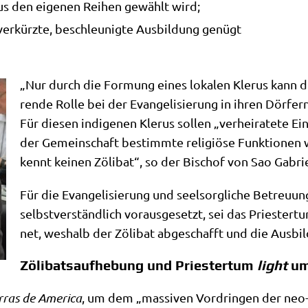
s den eige­nen Rei­hen gewählt wird;
ver­kürz­te, beschleu­nig­te Aus­bil­dung genügt
„Nur durch die For­mung eines loka­len Kle­rus kann di
ren­de Rol­le bei der Evan­ge­li­sie­rung in ihren Dör­f
Für die­sen indi­ge­nen Kle­rus sol­len „ver­hei­ra­te­te 
der Gemein­schaft bestimm­te reli­giö­se Funk­tio­nen w
kennt kei­nen Zöli­bat“, so der Bischof von Sao Gabri
Für die Evan­ge­li­sie­rung und seel­sorg­li­che Betreu­
selbst­ver­ständ­lich vor­aus­ge­setzt, sei das Prie­ster­
net, wes­halb der Zöli­bat abge­schafft und die Aus­bi
Zölibatsaufhebung und Priestertum
light
um
r­ras de Ame­ri­ca
, um dem „mas­si­ven Vor­drin­gen der neo-pfi