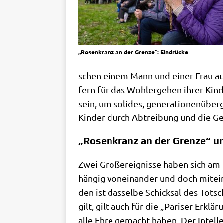
„Rosen­kranz an der Gren­ze“: Eindrücke
schen einem Mann und einer Frau auf­b
fern für das Wohl­erge­hen ihrer Kin­d
sein, um soli­des, gene­ra­tio­nen­übe
Kin­der durch Abtrei­bung und die Ge
„Rosenkranz an der Grenze“ un
Zwei Groß­ereig­nis­se haben sich am 
hän­gig von­ein­an­der und doch mit­ei
den ist das­sel­be Schick­sal des Tot­
gilt, gilt auch für die „Pari­ser Erklä­r
alle Ehre gemacht haben. Der Intel­l