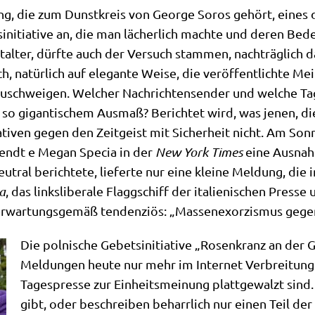
ung, die zum Dunst­kreis von Geor­ge Sor­os gehört, eines di
n­itia­ti­ve an, die man lächer­lich mach­te und deren Bede
tal­ter, dürf­te auch der Ver­such stam­men, nach­träg­lich da
, natür­lich auf ele­gan­te Wei­se, die ver­öf­fent­lich­te M
ot­zu­schwei­gen. Wel­cher Nach­rich­ten­sen­der und wel­che T
n so gigan­ti­schem Aus­maß? Berich­tet wird, was jenen, die
­ti­ven gegen den Zeit­geist mit Sicher­heit nicht. Am Sonn­
endt e Megan Spe­cia in der
New York Times
eine Aus­nah­
u­tral berich­te­te, lie­fer­te nur eine klei­ne Mel­dung, d
ca
, das links­li­be­ra­le Flagg­schiff der ita­lie­ni­schen Pres­s
e erwar­tungs­ge­mäß ten­den­zi­ös: „Mas­sen­ex­or­zis­mus ge
Die pol­ni­sche Gebets­in­itia­ti­ve „Rosen­kranz an der
Mel­dun­gen heu­te nur mehr im Inter­net Ver­brei­tung
Tages­pres­se zur Ein­heits­mei­nung platt­ge­walzt sind
gibt, oder beschrei­ben beharr­lich nur einen Teil der 