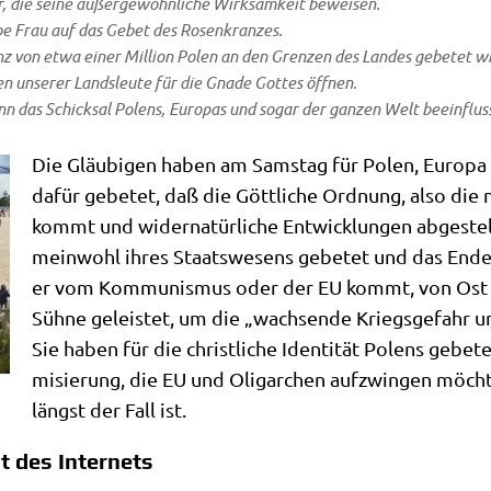
, die sei­ne außer­ge­wöhn­li­che Wirk­sam­keit beweisen.
e­be Frau auf das Gebet des Rosenkranzes.
z von etwa einer Mil­li­on Polen an den Gren­zen des Lan­des gebe­tet 
en unse­rer Lands­leu­te für die Gna­de Got­tes öffnen.
nn das Schick­sal Polens, Euro­pas und sogar der gan­zen Welt beeinflus
Die Gläu­bi­gen haben am Sams­tag für Polen, Euro­pa
dafür gebe­tet, daß die Gött­li­che Ord­nung, also die n
kommt und wider­na­tür­li­che Ent­wick­lun­gen abge­ste
mein­wohl ihres Staats­we­sens gebe­tet und das Ende e
er vom Kom­mu­nis­mus oder der EU kommt, von Ost 
Süh­ne gelei­stet, um die „wach­sen­de Kriegs­ge­fahr u
Sie haben für die christ­li­che Iden­ti­tät Polens gebe
mi­sie­rung, die EU und Olig­ar­chen auf­zwin­gen möch­
längst der Fall ist.
t des Internets