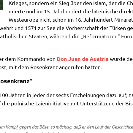
Krie­ges, son­dern ein Sieg über den Islam, der die Chri
mier­te und im 15. Jahr­hun­dert die latei­ni­sche direk
West­eu­ro­pa nicht schon im 16. Jahr­hun­dert Mina­re
wehrt und 1571 zur See die Vor­herr­schaft der Tür­ken ge
tho­li­schen Staa­ten, wäh­rend die „Refor­ma­to­ren“ Euro­
Don Juan de Austria
nter dem Kom­man­do von
wur­de dem
apst, mit dem Rosen­kranz ange­ru­fen hatten.
Rosenkranz“
r 100 Jah­ren in jeder der sechs Erschei­nun­gen dazu auf, n
die pol­ni­sche Lai­en­in­itia­ti­ve mit Unter­stüt­zung der 
 im Kampf gegen das Böse, so mäch­tig, daß er den Lauf der Geschich­te 