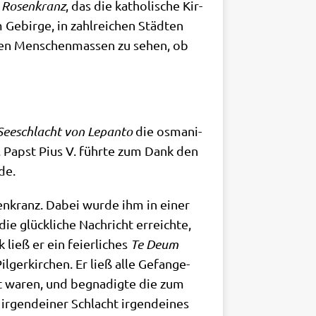
m Rosen­kranz
, das die katho­li­sche Kir­
ebir­ge, in zahl­rei­chen Städ­ten
­ten Men­schen­mas­sen zu sehen, ob
See­schlacht von Lepan­to
die osma­ni­
n. Papst Pius V. führ­te zum Dank den
de.
en­kranz. Dabei wur­de ihm in einer
e glück­li­che Nach­richt erreich­te,
ieß er ein fei­er­li­ches
Te Deum
­ger­kir­chen. Er ließ alle Gefan­ge­
ft waren, und begna­dig­te die zum
 irgend­ei­ner Schlacht irgend­ei­nes