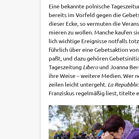
Eine bekann­te pol­ni­sche Tages­zei­t
bereits im Vor­feld gegen die Gebets­i
die­ser Ecke, so ver­mu­ten die Ver­an­s
mie­ren zu wol­len. Man­che kau­fen sich
lich wich­ti­ge Ereig­nis­se not­falls t
führ­lich über eine Gebets­ak­ti­on vo
paßt, und dazu gehö­ren Gebets­in­itia
Tages­zei­tung
Libe­ro
und Joan­na Ber­
ihre Wei­se – wei­te­re Medi­en. Wer ne
zei­len leicht unter­geht.
La Repubbli­
Fran­zis­kus regel­mä­ßig liest, titel­t