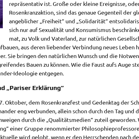
reprä­sen­ta­tiv ist. Gro­ße oder klei­ne Ereig­nis­se, ode
Rosen­kranz­ak­ti­on, sind das genaue Gegen­teil der gl
angeb­li­cher „Frei­heit“ und „Soli­da­ri­tät“ ent­so­li­da­ri
sich nur auf Sexua­li­tät und Kon­su­mis­mus beschrän­k
mat, zu Volk und Vater­land, zur natür­li­chen Gesell­s
au­en, aus deren lie­ben­der Ver­bin­dung neu­es Leben her
er. Sie brin­gen den natür­li­chen Wunsch und die Not­wen­
r­grei­fen­des Bau­en zu kön­nen. Wie die Faust aufs Auge 
n­der-Ideo­lo­gie entgegen.
d „Pariser Erklärung“
7. Okto­ber, dem Rosen­kranz­fest und Gedenk­tag der Schl
n­an­der eng ver­bun­den, allein schon durch den Tag und d
schwei­gen durch die „Qua­li­täts­me­di­en“ zuteil gewor­de
ung“ einer Grup­pe renom­mier­ter Phi­lo­so­phie­pro­fes­so­ren
ek­tu­el­le wird gelobt, wenn er den Herr­schen­den nach