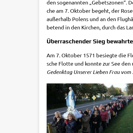
den soge­nann­ten „Gebets­zo­nen“. 
che am 7. Okto­ber begeht, der Rosen­
außer­halb Polens und an den Flug­hä­
betend in den Kir­chen, durch das La
Überraschender Sieg bewahrte 
Am 7. Okto­ber 1571 besieg­te die Flo
sche Flot­te und konn­te zur See den 
Gedenk­tag Unse­rer Lie­ben Frau vom 