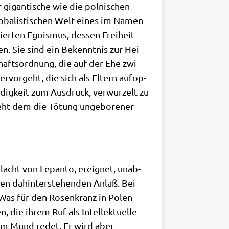
r gigan­ti­sche wie die pol­ni­schen
o­ba­li­sti­schen Welt eines im Namen
­sier­ten Ego­is­mus, des­sen Frei­heit
en. Sie sind ein Bekennt­nis zur Hei­
chafts­ord­nung, die auf der Ehe zwi­
­vor­geht, die sich als Eltern auf­op­
dig­keit zum Aus­druck, ver­wur­zelt zu
steht dem die Tötung unge­bo­re­ner
acht von Lepan­to, ereig­net, unab­
en dahin­ter­ste­hen­den Anlaß. Bei­
n. Was für den Rosen­kranz in Polen
, die ihrem Ruf als Intel­lek­tu­el­le
 dem Mund redet. Er wird aber