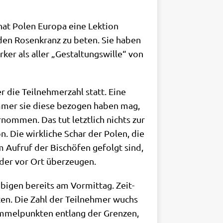
at Polen Euro­pa eine Lek­ti­on
m den Rosen­kranz zu beten. Sie haben
r­ker als aller „Gestal­tungs­wil­le“ von
r die Teil­neh­mer­zahl statt. Eine
immer sie die­se bezo­gen haben mag,
­nom­men. Das tut letzt­lich nichts zur
on. Die wirk­li­che Schar der Polen, die
Auf­ruf der Bischö­fen gefolgt sind,
jeder vor Ort überzeugen.
bi­gen bereits am Vor­mit­tag. Zeit­
­ten. Die Zahl der Teil­neh­mer wuchs
mel­punk­ten ent­lang der Gren­zen,