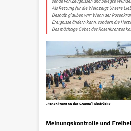
sen­de von Zeug­nis­sen und beleg­te Wun­der
Als Ret­tung für die Welt zeigt Unse­re Li
Des­halb glau­ben wir: Wenn der Rosen­kran
Ereig­nis­se ändern kann, son­dern die Her­z
Das mäch­ti­ge Gebet des Rosen­kran­zes ka
„Rosen­kranz an der Gren­ze“: Eindrücke
Meinungskontrolle und Freihei