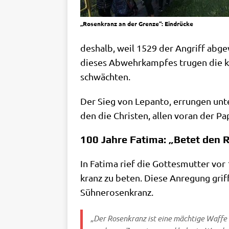
„Rosen­kranz an der Gren­ze“: Eindrücke
des­halb, weil 1529 der Angriff abge­
die­ses Abwehr­kamp­fes tru­gen die ka
schwächten.
Der Sieg von Lepan­to, errun­gen u
den die Chri­sten, allen vor­an der P
100 Jahre Fatima: „Betet den 
In Fati­ma rief die Got­tes­mut­ter vo
kranz zu beten. Die­se Anre­gung griff 
Sühnerosenkranz.
„Der Rosen­kranz ist eine mäch­ti­ge Waf­fe