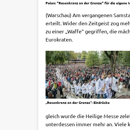
Polen: "Rosenkranz an der Grenze" für die eigene I
(War­schau) Am ver­gan­ge­nen Sams­ta
erteilt. Wider den Zeit­geist zog meh
zu einer „Waf­fe“ gegrif­fen, die mäch­t
Eurokraten.
„Rosen­kranz an der Gren­ze“: Eindrücke
gleich wur­de die Hei­li­ge Mes­se zel
unter­des­sen immer mehr an. Vie­le 