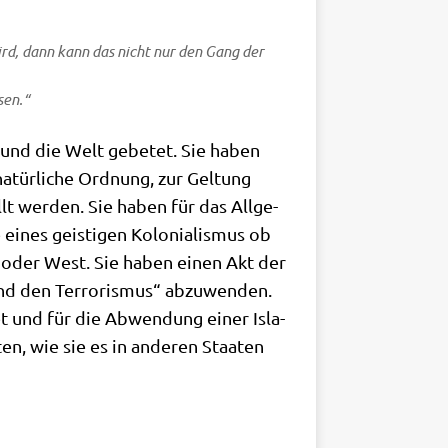
wird, dann kann das nicht nur den Gang der
sen.“
 und die Welt gebe­tet. Sie haben
atür­li­che Ord­nung, zur Gel­tung
llt wer­den. Sie haben für das All­ge­
ines gei­sti­gen Kolo­nia­lis­mus ob
oder West. Sie haben einen Akt der
nd den Ter­ro­ris­mus“ abzu­wen­den.
­tet und für die Abwen­dung einer Isla­
ten, wie sie es in ande­ren Staa­ten