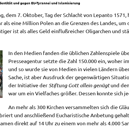
dentität und gegen EU-Tyrannei und Islamisierung
g, dem 7. Okto­ber, Tag der Schlacht von Lepan­to 1571, h
r als eine Mil­li­on Polen an die Gren­zen des Lan­des, u
i­ger ist als alles Geld ein­fluß­rei­cher Olig­ar­chen und stä
In den Medi­en fan­den die übli­chen Zah­len­spie­le übe
Pres­se­agen­tur setz­te die Zahl 150.000 ein, woher 
und so wur­de sie von Medi­en in vie­len Län­dern über
Sache, ist aber Aus­druck der gegen­wär­ti­gen Situa­ti­
der Initia­ti­ve der
Stif­tung Gott allein genügt
und dem 
war um ein Viel­fa­ches grö­ßer. Des­sen konn­te sich 
An mehr als 300 Kir­chen ver­sam­mel­ten sich die Gläu­
e­briert und anschlie­ßend Eucha­ri­sti­sche Anbe­tung gehal
kamen direkt auf 14 Uhr zu einem von mehr als 4.000 Sam­