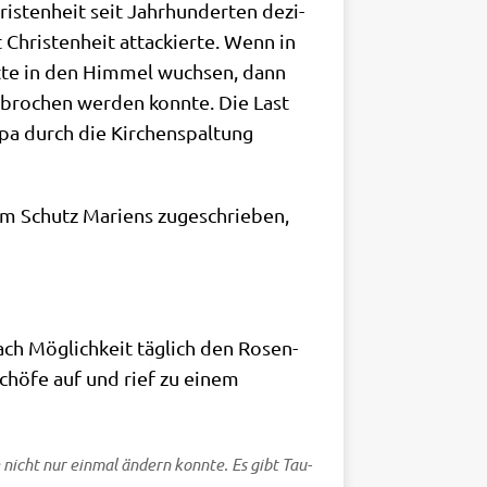
­sten­heit seit Jahr­hun­der­ten dezi­
t Chri­sten­heit attackier­te. Wenn in
t­te in den Him­mel wuch­sen, dann
bro­chen wer­den konn­te. Die Last
pa durch die Kir­chen­spal­tung
 Schutz Mari­ens zuge­schrie­ben,
ach Mög­lich­keit täg­lich den Rosen­
Bischö­fe auf und rief zu einem
nicht nur ein­mal ändern konn­te. Es gibt Tau­