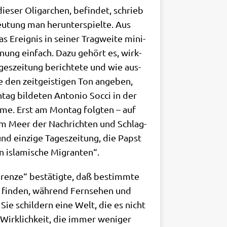
e­ser Olig­ar­chen, befin­det, schrieb
u­tung man her­un­ter­spiel­te. Aus
s Ereig­nis in sei­ner Trag­wei­te mini­
ei­nung ein­fach. Dazu gehört es, wirk­
ages­zei­tung berich­te­te und wie aus­
 den zeit­gei­sti­gen Ton ange­ben,
tag bil­de­ten Anto­nio Soc­ci in der
me. Erst am Mon­tag folg­ten – auf
ie im Meer der Nach­rich­ten und Schlag­
e und ein­zi­ge Tages­zei­tung, die Papst
gen isla­mi­sche Migranten“.
 Gren­ze“ bestä­tig­te, daß bestimm­te
 fin­den, wäh­rend Fern­se­hen und
. Sie schil­dern eine Welt, die es nicht
Wirk­lich­keit, die immer weni­ger