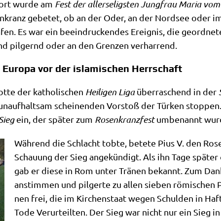
Dort wur­de am
Fest der aller­se­lig­sten Jung­frau Maria vo
kranz gebe­tet, ob an der Oder, an der Nord­see oder im G
fen. Es war ein beein­drucken­des Ereig­nis, die geord­ne
nd pil­gernd oder an den Gren­zen verharrend.
Europa vor der islamischen Herrschaft
t­te der katho­li­schen
Hei­li­gen Liga
über­ra­schend in der
unauf­halt­sam schei­nen­den Vor­stoß der Tür­ken stop­pe
Sieg
ein, der spä­ter zum
Rosen­kranz­fest
umbe­nannt wur
Wäh­rend die Schlacht tob­te, bete­te Pius V. den Ros
Schau­ung der Sieg ange­kün­digt. Als ihn Tage spä­ter di
gab er die­se in Rom unter Trä­nen bekannt. Zum Dank l
anstim­men und pil­ger­te zu allen sie­ben römi­schen Pil
nen frei, die im Kir­chen­staat wegen Schul­den in Ha
Tode Ver­ur­teil­ten. Der Sieg war nicht nur ein Sieg in