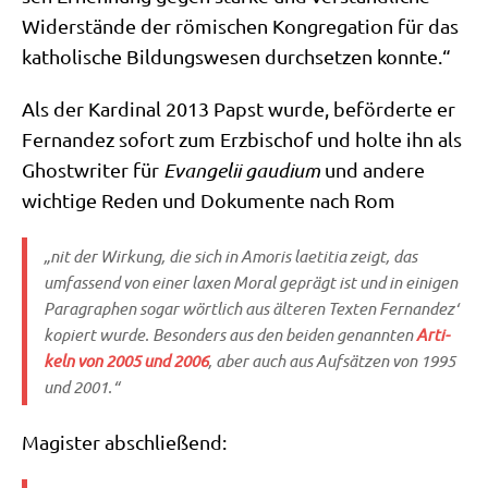
Wider­stän­de der römi­schen Kon­gre­ga­ti­on für das
katho­li­sche Bil­dungs­we­sen durch­set­zen konnte.“
Als der Kar­di­nal 2013 Papst wur­de, beför­der­te er
Fer­nan­dez sofort zum Erz­bi­schof und hol­te ihn als
Ghost­wri­ter für
Evan­ge­lii gau­di­um
und ande­re
wich­ti­ge Reden und Doku­men­te nach Rom
„nit der Wir­kung, die sich in
Amo­ris lae­ti­tia
zeigt, das
umfas­send von einer laxen Moral geprägt ist und in eini­gen
Para­gra­phen sogar wört­lich aus älte­ren Tex­ten Fer­nan­dez‘
kopiert wur­de. Beson­ders aus den bei­den genann­ten
Arti­
keln von 2005 und 2006
, aber auch aus Auf­sät­zen von 1995
und 2001.“
Magi­ster abschließend: