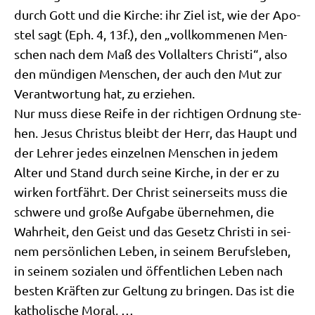
durch Gott und die Kir­che: ihr Ziel ist, wie der Apo­
stel sagt (Eph. 4, 13f.), den „voll­kom­me­nen Men­
schen nach dem Maß des Voll­al­ters Chri­sti“, also
den mün­di­gen Men­schen, der auch den Mut zur
Ver­ant­wor­tung hat, zu erziehen.
Nur muss die­se Rei­fe in der rich­ti­gen Ord­nung ste­
hen. Jesus Chri­stus bleibt der Herr, das Haupt und
der Leh­rer jedes ein­zel­nen Men­schen in jedem
Alter und Stand durch sei­ne Kir­che, in der er zu
wir­ken fort­fährt. Der Christ sei­ner­seits muss die
schwe­re und gro­ße Auf­ga­be über­neh­men, die
Wahr­heit, den Geist und das Gesetz Chri­sti in sei­
nem per­sön­li­chen Leben, in sei­nem Berufs­le­ben,
in sei­nem sozia­len und öffent­li­chen Leben nach
besten Kräf­ten zur Gel­tung zu brin­gen. Das ist die
katho­li­sche Moral, …