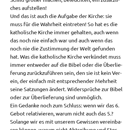
ches aufstellen!
Und das ist auch die Auf­ga­be der Kir­che: sie
muss für die Wahr­heit ein­tre­ten! So hat es die
katho­li­sche Kir­che immer gehal­ten, auch wenn
das noch nie ein­fach war und auch wenn das
noch nie die Zustim­mung der Welt gefun­den
hat. Was die katho­li­sche Kir­che ver­kün­det muss
immer ent­we­der auf die Bibel oder die Über­lie­
fe­rung zurück­zu­füh­ren sein, den sie ist kein Ver­
ein, der ein­fach mit ent­spre­chen­der Mehr­heit
sei­ne Sat­zun­gen ändert. Wider­sprü­che zur Bibel
oder zur Über­lie­fe­rung sind unmöglich.
Ein Gedan­ke noch zum Schluss: wenn wir das 6.
Gebot rela­ti­vie­ren, war­um nicht auch das 5.?
Solan­ge wir es mit unse­rem Gewis­sen ver­ein­ba­
ren kön­nen, war­um nicht Abtrei­bung und Ster­