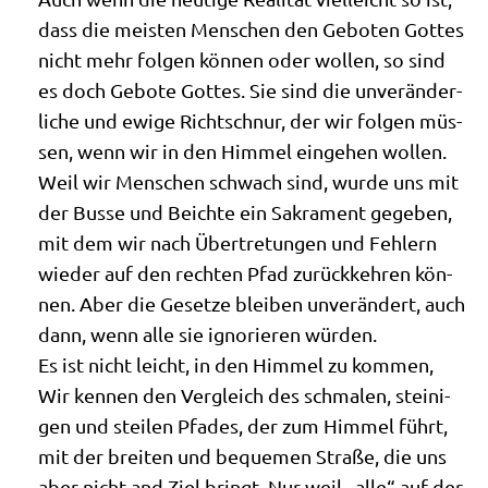
dass die mei­sten Men­schen den Gebo­ten Got­tes
nicht mehr fol­gen kön­nen oder wol­len, so sind
es doch Gebo­te Got­tes. Sie sind die unver­än­der­
li­che und ewi­ge Richt­schnur, der wir fol­gen müs­
sen, wenn wir in den Him­mel ein­ge­hen wollen.
Weil wir Men­schen schwach sind, wur­de uns mit
der Bus­se und Beich­te ein Sakra­ment gege­ben,
mit dem wir nach Über­tre­tun­gen und Feh­lern
wie­der auf den rech­ten Pfad zurück­keh­ren kön­
nen. Aber die Geset­ze blei­ben unver­än­dert, auch
dann, wenn alle sie igno­rie­ren würden.
Es ist nicht leicht, in den Him­mel zu kom­men,
Wir ken­nen den Ver­gleich des schma­len, stei­ni­
gen und stei­len Pfa­des, der zum Him­mel führt,
mit der brei­ten und beque­men Stra­ße, die uns
aber nicht and Ziel bringt. Nur weil „alle“ auf der