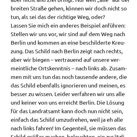
brei­ten Stra­ße gehen, kön­nen wir doch nicht so
tun, als sei das der rich­ti­ge Weg, oder?
Las­sen Sie mich ein ande­res Bei­spiel anfüh­ren:
Stel­len wir uns vor, wir sind auf dem Weg nach
Ber­lin und kom­men an eine beschil­der­te Kreu­
zung. Das Schild nach Ber­lin zeigt nach rechts,
aber wir bie­gen – ver­trau­end auf unse­re ver­
meint­li­che Orts­kennt­nis – nach links ab. Zusam­
men mit uns tun das noch tau­sen­de ande­re, die
das Schild eben­falls igno­rie­ren und mei­nen, es
bes­ser zu wis­sen. Lei­der ver­fah­ren wir uns alle
und kei­ner von uns erreicht Ber­lin. Die Lösung
für das Land­rats­amt kann doch nun nicht sein,
ein­fach das Schild umzu­dre­hen, weil ja eh alle
nach links fah­ren! Im Gegen­teil, sie müs­sen das
Schild grö­ßer machen, beleuch­ten, ein zusätz­li­