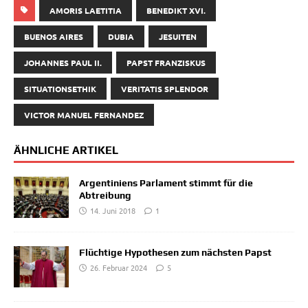
AMORIS LAETITIA
BENEDIKT XVI.
BUENOS AIRES
DUBIA
JESUITEN
JOHANNES PAUL II.
PAPST FRANZISKUS
SITUATIONSETHIK
VERITATIS SPLENDOR
VICTOR MANUEL FERNANDEZ
ÄHNLICHE ARTIKEL
Argentiniens Parlament stimmt für die
Abtreibung
14. Juni 2018
1
Flüchtige Hypothesen zum nächsten Papst
26. Februar 2024
5