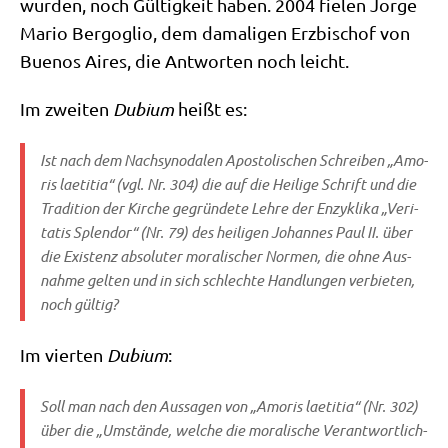
wur­den, noch Gül­tig­keit haben. 2004 fie­len Jor­ge
Mario Berg­o­glio, dem dama­li­gen Erz­bi­schof von
Bue­nos Aires, die Ant­wor­ten noch leicht.
Im zwei­ten
Dubi­um
heißt es:
Ist nach dem Nach­syn­oda­len Apo­sto­li­schen Schrei­ben „Amo­
ris lae­ti­tia“ (vgl. Nr. 304) die auf die Hei­li­ge Schrift und die
Tra­di­ti­on der Kir­che gegrün­de­te Leh­re der Enzy­kli­ka „Veri­
ta­tis Sple­ndor“ (Nr. 79) des hei­li­gen Johan­nes Paul II. über
die Exi­stenz abso­lu­ter mora­li­scher Nor­men, die ohne Aus­
nah­me gel­ten und in sich schlech­te Hand­lun­gen ver­bie­ten,
noch gültig?
Im vier­ten
Dubi­um
:
Soll man nach den Aus­sa­gen von „Amo­ris lae­ti­tia“ (Nr. 302)
über die „Umstän­de, wel­che die mora­li­sche Ver­ant­wort­lich­