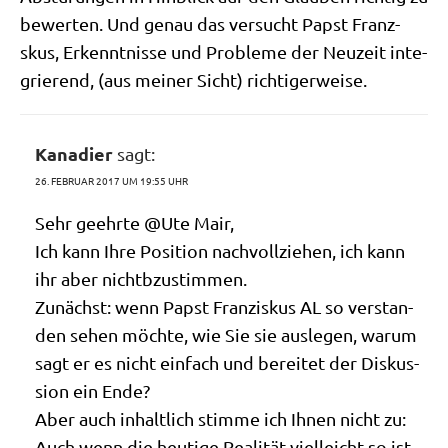
bewer­ten. Und genau das ver­sucht Papst Franz­
skus, Erkennt­nis­se und Pro­ble­me der Neu­zeit inte­
grie­rend, (aus mei­ner Sicht) richtigerweise.
Kanadier
sagt:
26. FEBRUAR 2017 UM 19:55 UHR
Sehr geehr­te @Ute Mair,
Ich kann Ihre Posi­ti­on nach­voll­zie­hen, ich kann
ihr aber nichtbzustimmen.
Zunächst: wenn Papst Fran­zis­kus AL so ver­stan­
den sehen möch­te, wie Sie sie aus­le­gen, war­um
sagt er es nicht ein­fach und berei­tet der Dis­kus­
si­on ein Ende?
Aber auch inhalt­lich stim­me ich Ihnen nicht zu:
Auch wenn die heu­ti­ge Rea­li­tät viel­leicht so ist,