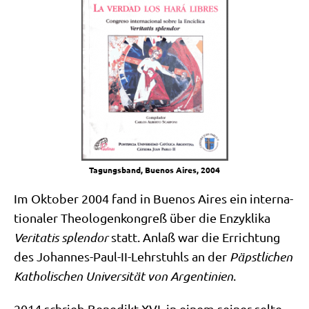
Tagungs­band, Bue­nos Aires, 2004
Im Okto­ber 2004 fand in Bue­nos Aires ein inter­na­
tio­na­ler Theo­lo­gen­kon­greß über die Enzy­kli­ka
Veri­ta­tis sple­ndor
statt. Anlaß war die Errich­tung
des Johan­nes-Paul-II-Lehr­stuhls an der
Päpst­li­chen
Katho­li­schen Uni­ver­si­tät von Argen­ti­ni­en
.
2014 schrieb Bene­dikt XVI. in einem sei­ner sel­te­