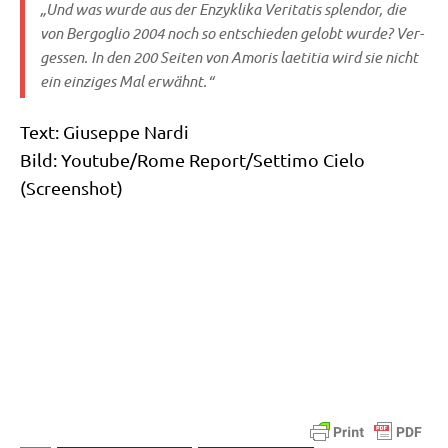
„Und was wur­de aus der Enzy­kli­ka
Veri­ta­tis sple­ndor
, die
von Berg­o­glio 2004 noch so ent­schie­den gelobt wur­de? Ver­
ges­sen. In den 200 Sei­ten von
Amo­ris lae­ti­tia
wird sie nicht
ein ein­zi­ges Mal erwähnt.“
Text: Giu­sep­pe Nardi
Bild: Youtube/​Rome Report/​Settimo Cie­lo
(Screen­shot)