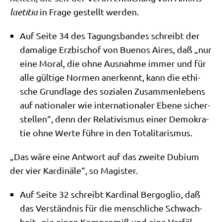
lae­ti­tia
in Fra­ge gestellt werden.
Auf Sei­te 34 des Tagungs­ban­des schreibt der
dama­li­ge Erz­bi­schof von Bue­nos Aires, daß „nur
eine Moral, die ohne Aus­nah­me immer und für
alle gül­ti­ge Nor­men aner­kennt, kann die ethi­
sche Grund­la­ge des sozia­len Zusam­men­le­bens
auf natio­na­ler wie inter­na­tio­na­ler Ebe­ne sicher­
stel­len“, denn der Rela­ti­vis­mus einer Demo­kra­
tie ohne Wer­te füh­re in den Totalitarismus.
„Das wäre eine Ant­wort auf das zwei­te Dubi­um
der vier Kar­di­nä­le“, so Magister.
Auf Sei­te 32 schreibt Kar­di­nal Berg­o­glio, daß
das Ver­ständ­nis für die mensch­li­che Schwach­
heit „nie einen Kom­pro­miß und eine Ver­fäl­