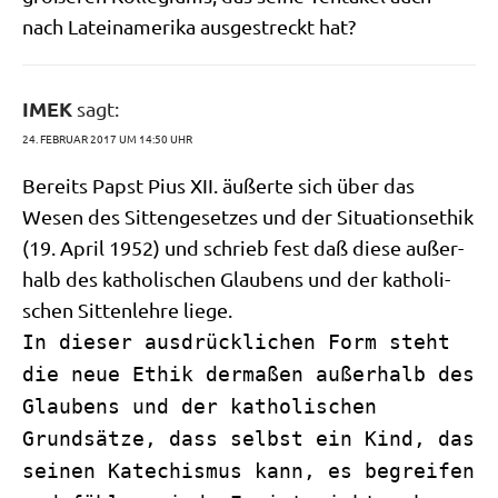
nach Latein­ame­ri­ka aus­ge­streckt hat?
IMEK
sagt:
24. FEBRUAR 2017 UM 14:50 UHR
Bereits Papst Pius XII. äußer­te sich über das
Wesen des Sit­ten­ge­set­zes und der Situa­ti­ons­ethik
(19. April 1952) und schrieb fest daß die­se außer­
halb des katho­li­schen Glau­bens und der katho­li­
schen Sit­ten­leh­re liege.
In dieser ausdrücklichen Form steht
die neue Ethik dermaßen außerhalb des
Glaubens und der katholischen
Grundsätze, dass selbst ein Kind, das
seinen Katechismus kann, es begreifen