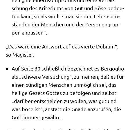
schung des Kri­te­ri­ums von Gut und Böse bedeu­
ten kann, so als woll­te man sie den Lebens­um­
stän­den der Men­schen und der Per­so­nen­grup­
pen anpassen“.
„Das wäre eine Ant­wort auf das vier­te Dubi­um“,
so Magister.
Auf Sei­te 30 schließ­lich bezeich­net es Berg­o­glio
als „schwe­re Ver­su­chung“, zu mei­nen, daß es für
einen sün­di­gen Men­schen unmög­lich sei, das
hei­li­ge Gesetz Got­tes zu befol­gen und selbst
„dar­über ent­schei­den zu wol­len, was gut und
was böse ist“, anstatt die Gna­de anzu­ru­fen, die
Gott immer gewähre.