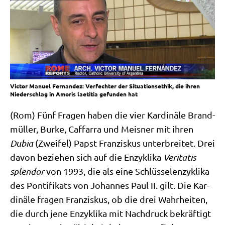
Victor Manuel Fernandez: Verfechter der Situationsethik, die ihren
Niederschlag in Amoris laetitia gefunden hat
(Rom) Fünf Fra­gen haben die vier Kar­di­nä­le Brand­
mül­ler, Bur­ke, Caf­farra und Meis­ner mit ihren
Dubia
(Zwei­fel) Papst Fran­zis­kus unter­brei­tet. Drei
davon bezie­hen sich auf die Enzy­kli­ka
Veri­ta­tis
sple­ndor
von 1993, die als eine Schlüs­sel­en­zy­kli­ka
des Pon­ti­fi­kats von Johan­nes Paul II. gilt. Die Kar­
di­nä­le fra­gen Fran­zis­kus, ob die drei Wahr­hei­ten,
die durch jene Enzy­kli­ka mit Nach­druck bekräf­tigt