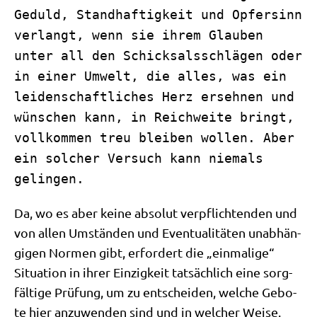
Geduld, Standhaftigkeit und Opfersinn
verlangt, wenn sie ihrem Glauben
unter all den Schicksalsschlägen oder
in einer Umwelt, die alles, was ein
leidenschaftliches Herz ersehnen und
wünschen kann, in Reichweite bringt,
vollkommen treu bleiben wollen. Aber
ein solcher Versuch kann niemals
gelingen.
Da, wo es aber kei­ne abso­lut ver­pflich­ten­den und
von allen Umstän­den und Even­tua­li­tä­ten unab­hän­
gi­gen Nor­men gibt, erfor­dert die „ein­ma­li­ge“
Situa­ti­on in ihrer Ein­zig­keit tat­säch­lich eine sorg­
fäl­ti­ge Prü­fung, um zu ent­schei­den, wel­che Gebo­
te hier anzu­wen­den sind und in wel­cher Wei­se.