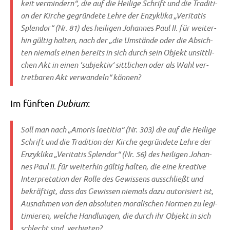
keit ver­min­dern“, die auf die Hei­li­ge Schrift und die Tra­di­ti­
on der Kir­che gegrün­de­te Leh­re der Enzy­kli­ka „Veri­ta­tis
Sple­ndor“ (Nr. 81) des hei­li­gen Johan­nes Paul II. für wei­ter­
hin gül­tig hal­ten, nach der „die Umstän­de oder die Absich­
ten nie­mals einen bereits in sich durch sein Objekt unsitt­li­
chen Akt in einen ’sub­jek­tiv‘ sitt­li­chen oder als Wahl ver­
tret­ba­ren Akt ver­wan­deln“ können?
Im fünf­ten
Dubi­um
:
Soll man nach „Amo­ris lae­ti­tia“ (Nr. 303) die auf die Hei­li­ge
Schrift und die Tra­di­ti­on der Kir­che gegrün­de­te Leh­re der
Enzy­kli­ka „Veri­ta­tis Sple­ndor“ (Nr. 56) des hei­li­gen Johan­
nes Paul II. für wei­ter­hin gül­tig hal­ten, die eine krea­ti­ve
Inter­pre­ta­ti­on der Rol­le des Gewis­sens aus­schließt und
bekräf­tigt, dass das Gewis­sen nie­mals dazu auto­ri­siert ist,
Aus­nah­men von den abso­lu­ten mora­li­schen Nor­men zu legi­
ti­mie­ren, wel­che Hand­lun­gen, die durch ihr Objekt in sich
schlecht sind, verbieten?