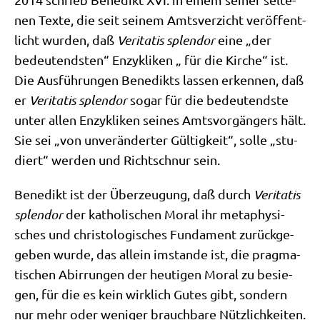
nen Tex­te, die seit sei­nem Amts­ver­zicht ver­öf­fent­
licht wur­den, daß
Veri­ta­tis sple­ndor
eine „der
bedeu­tend­sten“ Enzy­kli­ken „ für die Kir­che“ ist.
Die Aus­füh­run­gen Bene­dikts las­sen erken­nen, daß
er
Veri­ta­tis sple­ndor
sogar für die bedeu­tend­ste
unter allen Enzy­kli­ken sei­nes Amts­vor­gän­gers hält.
Sie sei „von unver­än­der­ter Gül­tig­keit“, sol­le „stu­
diert“ wer­den und Richt­schnur sein.
Bene­dikt ist der Über­zeu­gung, daß durch
Veri­ta­tis
sple­ndor
der katho­li­schen Moral ihr meta­phy­si­
sches und chri­sto­lo­gi­sches Fun­da­ment zurück­ge­
ge­ben wur­de, das allein imstan­de ist, die prag­ma­
ti­schen Abir­run­gen der heu­ti­gen Moral zu besie­
gen, für die es kein wirk­lich Gutes gibt, son­dern
nur mehr oder weni­ger brauch­ba­re Nützlichkeiten.