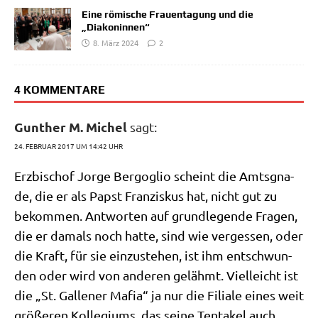
Eine römische Frauentagung und die
„Diakoninnen“
8. März 2024
2
4 KOMMENTARE
Gunther M. Michel
sagt:
24. FEBRUAR 2017 UM 14:42 UHR
Erz­bi­schof Jor­ge Berg­o­glio scheint die Amts­gna­
de, die er als Papst Fran­zis­kus hat, nicht gut zu
bekom­men. Ant­wor­ten auf grund­le­gen­de Fra­gen,
die er damals noch hat­te, sind wie ver­ges­sen, oder
die Kraft, für sie ein­zu­ste­hen, ist ihm ent­schwun­
den oder wird von ande­ren gelähmt. Viel­leicht ist
die „St. Gal­le­ner Mafia“ ja nur die Filia­le eines weit
grö­ße­ren Kol­le­gi­ums, das sei­ne Ten­ta­kel auch