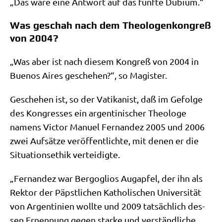
„Das wäre eine Ant­wort auf das fünf­te Dubium.“
Was geschah nach dem Theologenkongreß
von 2004?
„Was aber ist nach die­sem Kon­greß von 2004 in
Bue­nos Aires gesche­hen?“, so Magister.
Gesche­hen ist, so der Vati­ka­nist, daß im Gefol­ge
des Kon­gres­ses ein argen­ti­ni­scher Theo­lo­ge
namens Vic­tor Manu­el Fer­nan­dez 2005 und 2006
zwei Auf­sät­ze ver­öf­fent­lich­te, mit denen er die
Situa­ti­ons­ethik verteidigte.
„Fer­nan­dez war Berg­o­gli­os Aug­ap­fel, der ihn als
Rek­tor der Päpst­li­chen Katho­li­schen Uni­ver­si­tät
von Argen­ti­ni­en woll­te und 2009 tat­säch­lich des­
sen Ernen­nung gegen star­ke und ver­ständ­li­che