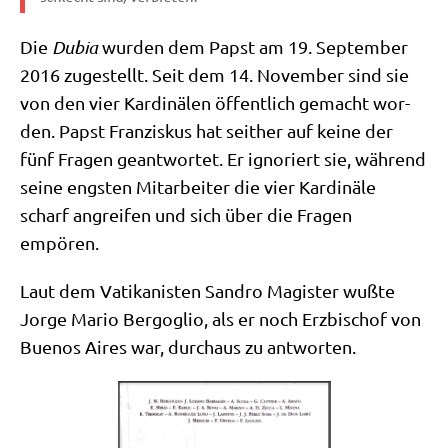
Die
Dubia
wur­den dem Papst am 19. Sep­tem­ber
2016 zuge­stellt. Seit dem 14. Novem­ber sind sie
von den vier Kar­di­nä­len öffent­lich gemacht wor­
den. Papst Fran­zis­kus hat seit­her auf kei­ne der
fünf Fra­gen geant­wor­tet. Er igno­riert sie, wäh­rend
sei­ne eng­sten Mit­ar­bei­ter die vier Kar­di­nä­le
scharf angrei­fen und sich über die Fra­gen
empören.
Laut dem Vati­ka­ni­sten San­dro Magi­ster wuß­te
Jor­ge Mario Berg­o­glio, als er noch Erz­bi­schof von
Bue­nos Aires war, durch­aus zu antworten.