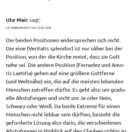
Ute Mair
sagt:
25. FEBRUAR 2017 UM 12:02 UHR
Die bei­den Posi­tio­nen wider­spre­chen sich nicht.
Die eine (Veri­ta­tis sple­ndor) ist nur näher bei der
Posi­ti­on, von der die Kir­che meint, dass sie Gott
nahe sei. Die ande­re Posi­ti­on (Fer­na­dez und Amo­
ris Lae­ti­tia) gehen auf eine grö­ße­re Gott­fer­ne
(und Welt­nä­he) ein, die auf die mei­sten leben­den
Men­schen zutref­fen dürf­te. Es geht also um gra­du­
el­le Abstu­fun­gen und nicht um Ja oder Nein,
Schwarz oder Weiß. Da bei­de Extre­me für einen
Men­schen nicht leb­bar sein dürf­ten, besteht die
gefor­der­te Lösung also dar­in, die ver­schie­de­nen
Abstu­fun­gen in Hin­blick auf den Glau­ben rich­tig zu