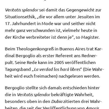
Veri­ta­tis sple­ndor
sei damit das Gegen­ge­wicht zur
Situa­ti­ons­ethik, „die vor allem unter Jesui­ten im
17. Jahr­hun­dert in Mode war und seit­her nicht
mehr ganz ver­schwun­den ist, viel­mehr heu­te in
der Kir­che ver­brei­te­ter ist denn je“, so Magister.
Beim Theo­lo­gen­kon­greß in Bue­nos Aires trat Kar­
di­nal Berg­o­glio als erster Refe­rent ans Red­ner­
pult. Sei­ne Rede kann im 2005 ver­öf­fent­li­chen
Tagungs­band „
La ver­dad los hará libres
“ (Die Wahr­
heit wird euch frei­ma­chen) nach­ge­le­sen werden.
Berg­o­glio stell­te sich damals ent­schie­den hin­ter
die in
Veri­ta­tis sple­ndor
bekräf­tig­te Wahr­heit,
beson­ders oben in den
Dubia
zitier­ten drei Wahr­
hei­ten, die seit der Ver­öf­fent­li­chung von
Amo­ris