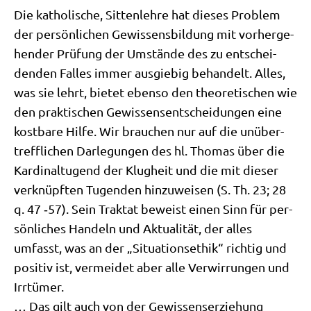
Die katho­li­sche, Sit­ten­leh­re hat die­ses Pro­blem
der per­sön­li­chen Gewis­sens­bil­dung mit vor­her­ge­
hen­der Prü­fung der Umstän­de des zu ent­schei­
den­den Fal­les immer aus­gie­big behan­delt. Alles,
was sie lehrt, bie­tet eben­so den theo­re­ti­schen wie
den prak­ti­schen Gewis­sens­ent­schei­dun­gen eine
kost­ba­re Hil­fe. Wir brau­chen nur auf die unüber­
treff­li­chen Dar­le­gun­gen des hl. Tho­mas über die
Kar­di­nal­tu­gend der Klug­heit und die mit die­ser
ver­knüpf­ten Tugen­den hin­zu­wei­sen (S. Th. 23; 28
q. 47 ‑57). Sein Trak­tat beweist einen Sinn für per­
sön­li­ches Han­deln und Aktua­li­tät, der alles
umfasst, was an der „Situa­ti­ons­ethik“ rich­tig und
posi­tiv ist, ver­mei­det aber alle Ver­wir­run­gen und
Irrtümer.
… Das gilt auch von der Gewis­sens­er­zie­hung