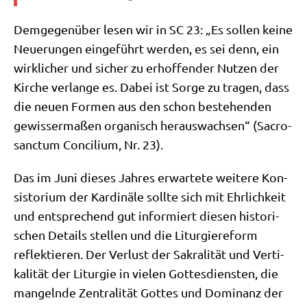
Dem­ge­gen­über lesen wir in SC 23: „Es sol­len kei­ne
Neue­run­gen ein­ge­führt wer­den, es sei denn, ein
wirk­li­cher und sicher zu erhof­fen­der Nut­zen der
Kir­che ver­lan­ge es. Dabei ist Sor­ge zu tra­gen, dass
die neu­en For­men aus den schon bestehen­den
gewis­ser­ma­ßen orga­nisch her­aus­wach­sen“ (Sacro­
sanc­tum Con­ci­li­um, Nr. 23).
Das im Juni die­ses Jah­res erwar­te­te wei­te­re Kon­
si­sto­ri­um der Kar­di­nä­le soll­te sich mit Ehr­lich­keit
und ent­spre­chend gut infor­miert die­sen histo­ri­
schen Details stel­len und die Lit­ur­gie­re­form
reflek­tie­ren. Der Ver­lust der Sakra­li­tät und Ver­ti­
ka­li­tät der Lit­ur­gie in vie­len Got­tes­dien­sten, die
man­geln­de Zen­tra­li­tät Got­tes und Domi­nanz der