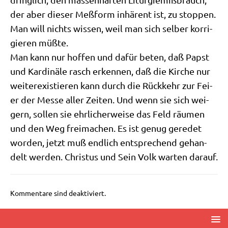
der aber die­ser Meß­form inhä­rent ist, zu stop­pen.
Man will nichts wis­sen, weil man sich sel­ber kor­ri­
gie­ren müßte.
Man kann nur hof­fen und dafür beten, daß Papst
und Kar­di­nä­le rasch erken­nen, daß die Kir­che nur
wei­ter­exi­stie­ren kann durch die Rück­kehr zur Fei­
er der Mes­se aller Zei­ten. Und wenn sie sich wei­
gern, sol­len sie ehr­li­cher­wei­se das Feld räu­men
und den Weg frei­ma­chen. Es ist genug gere­det
wor­den, jetzt muß end­lich ent­spre­chend gehan­
delt wer­den. Chri­stus und Sein Volk war­ten darauf.
Kommentare sind deaktiviert.