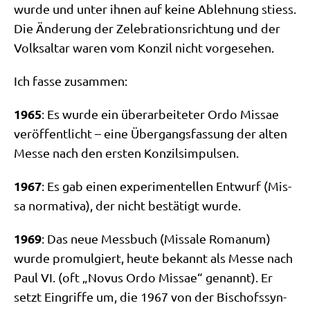
wur­de und unter ihnen auf kei­ne Ableh­nung stiess.
Die Ände­rung der Zele­bra­ti­ons­rich­tung und der
Volks­al­tar waren vom Kon­zil nicht vorgesehen.
Ich fas­se zusammen:
1965
: Es wur­de ein über­ar­bei­te­ter Ordo Mis­sae
ver­öf­fent­licht – eine Über­gangs­fas­sung der alten
Mes­se nach den ersten Konzilsimpulsen.
1967
: Es gab einen expe­ri­men­tel­len Ent­wurf (Mis­
sa nor­ma­ti­va), der nicht bestä­tigt wurde.
1969
: Das neue Mess­buch (Mis­sa­le Roma­num)
wur­de pro­mul­giert, heu­te bekannt als Mes­se nach
Paul VI. (oft „Novus Ordo Mis­sae“ genannt). Er
setzt Ein­grif­fe um, die 1967 von der Bischofs­syn­