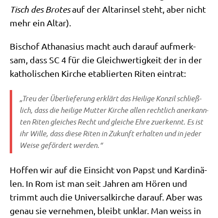
Tisch des Bro­tes
auf der Altar­in­sel steht, aber nicht
mehr ein Altar).
Bischof Atha­na­si­us macht auch dar­auf auf­merk­
sam, dass SC 4 für die Gleich­wer­tig­keit der in der
katho­li­schen Kir­che eta­blier­ten Riten eintrat:
„Treu der Über­lie­fe­rung erklärt das Hei­li­ge Kon­zil schließ­
lich, dass die hei­li­ge Mut­ter Kir­che allen recht­lich aner­kann­
ten Riten glei­ches Recht und glei­che Ehre zuer­kennt. Es ist
ihr Wil­le, dass die­se Riten in Zukunft erhal­ten und in jeder
Wei­se geför­dert werden.“
Hof­fen wir auf die Ein­sicht von Papst und Kar­di­nä­
len. In Rom ist man seit Jah­ren am Hören und
trimmt auch die Uni­ver­sal­kir­che dar­auf. Aber was
genau sie ver­neh­men, bleibt unklar. Man weiss in