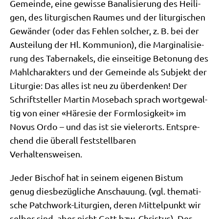
Gemein­de, eine gewis­se Bana­li­sie­rung des Hei­li­
gen, des lit­ur­gi­schen Rau­mes und der lit­ur­gi­schen
Gewän­der (oder das Feh­len sol­cher, z. B. bei der
Aus­tei­lung der Hl. Kom­mu­ni­on), die Mar­gi­na­li­sie­
rung des Taber­na­kels, die ein­sei­ti­ge Beto­nung des
Mahl­cha­rak­ters und der Gemein­de als Sub­jekt der
Lit­ur­gie: Das alles ist neu zu über­den­ken! Der
Schrift­stel­ler Mar­tin Mose­bach sprach wort­ge­wal­
tig von einer «Häre­sie der Form­lo­sig­keit» im
Novus Ordo – und das ist sie vie­ler­orts. Ent­spre­
chend die über­all fest­stell­ba­ren
Verhaltensweisen.
Jeder Bischof hat in sei­nem eige­nen Bis­tum
genug dies­be­züg­li­che Anschau­ung. (vgl. the­ma­ti­
sche Patch­work-Lit­ur­gien, deren Mit­tel­punkt wir
sel­ber sind, aber nicht Gott bzw. Chri­stus). Der