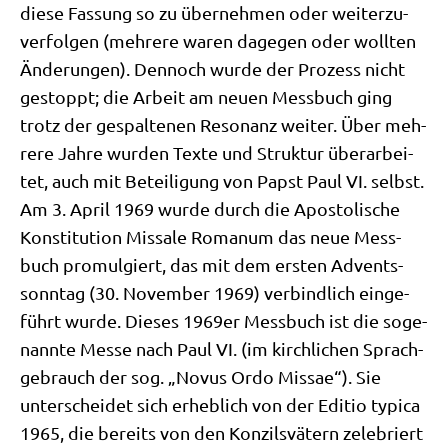
die­se Fas­sung so zu über­neh­men oder wei­ter­zu­
ver­fol­gen (meh­re­re waren dage­gen oder woll­ten
Ände­run­gen). Den­noch wur­de der Pro­zess nicht
gestoppt; die Arbeit am neu­en Mess­buch ging
trotz der gespal­te­nen Reso­nanz wei­ter. Über meh­
re­re Jah­re wur­den Tex­te und Struk­tur über­ar­bei­
tet, auch mit Betei­li­gung von Papst Paul VI. selbst.
Am 3. April 1969 wur­de durch die Apo­sto­li­sche
Kon­sti­tu­ti­on Mis­sa­le Roma­num das neue Mess­
buch pro­mul­giert, das mit dem ersten Advents­
sonn­tag (30. Novem­ber 1969) ver­bind­lich ein­ge­
führt wur­de. Die­ses 1969er Mess­buch ist die soge­
nann­te Mes­se nach Paul VI. (im kirch­li­chen Sprach­
ge­brauch der sog. „Novus Ordo Mis­sae“). Sie
unter­schei­det sich erheb­lich von der Edi­tio typi­ca
1965, die bereits von den Kon­zils­vä­tern zele­briert