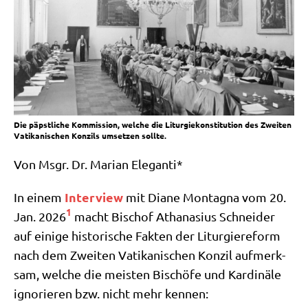
Die päpstliche Kommission, welche die Liturgiekonstitution des Zweiten
Vatikanischen Konzils umsetzen sollte.
Von Msgr. Dr. Mari­an Eleganti*
Inter­view
In einem
mit Dia­ne Mon­tagna vom 20.
1
Jan. 2026
macht Bischof Atha­na­si­us Schnei­der
auf eini­ge histo­ri­sche Fak­ten der Lit­ur­gie­re­form
nach dem Zwei­ten Vati­ka­ni­schen Kon­zil auf­merk­
sam, wel­che die mei­sten Bischö­fe und Kar­di­nä­le
igno­rie­ren bzw. nicht mehr kennen: