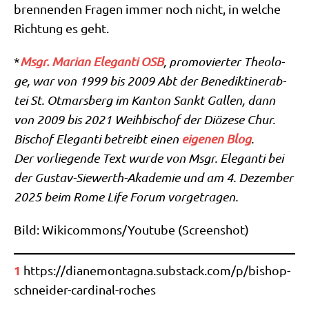
bren­nen­den Fra­gen immer noch nicht, in wel­che
Rich­tung es geht.
*
Msgr. Mari­an Ele­gan­ti OSB
, pro­mo­vier­ter Theo­lo­
ge, war von 1999 bis 2009 Abt der Bene­dik­ti­ner­ab­
tei St. Otmars­berg im Kan­ton Sankt Gal­len, dann
von 2009 bis 2021 Weih­bi­schof der Diö­ze­se Chur.
Bischof Ele­gan­ti betreibt einen
eige­nen Blog
.
Der vor­lie­gen­de Text wur­de von Msgr. Ele­gan­ti bei
der Gustav-Sie­werth-Aka­de­mie und am 4. Dezem­ber
2025 beim Rome Life Forum vorgetragen.
Bild: Wikicommons/​Youtube (Screen­shot)
1
https://​diane​mon​tagna​.sub​stack​.com/​p​/​b​i​s​h​o​p​-​
s​c​h​n​e​i​d​e​r​-​c​a​r​d​i​n​a​l​-​r​o​c​hes