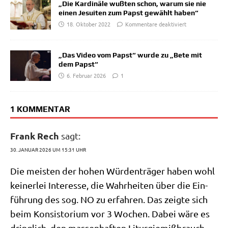
„Die Kardinäle wußten schon, warum sie nie
einen Jesuiten zum Papst gewählt haben“
18. Oktober 2022
Kommentare deaktiviert
„Das Video vom Papst“ wurde zu „Bete mit
dem Papst“
6. Februar 2026
1
1 KOMMENTAR
Frank Rech
sagt:
30. JANUAR 2026 UM 15:31 UHR
Die mei­sten der hohen Wür­den­trä­ger haben wohl
kei­ner­lei Inter­es­se, die Wahr­hei­ten über die Ein­
füh­rung des sog. NO zu erfah­ren. Das zeig­te sich
beim Kon­si­sto­ri­um vor 3 Wochen. Dabei wäre es
dring­lich, den mas­sen­haf­ten Lit­ur­gie­miß­brauch,