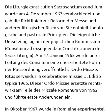
Die Lit­ur­gie­kon­sti­tu­ti­on Sacro­sanc­tum con­ci­li­um
wur­de am 4. Dezem­ber 1963 ver­ab­schie­det und
gab die Richt­li­ni­en zur Reform der Mes­se und
ande­rer lit­ur­gi­scher Riten vor. Sie ent­hielt theo­lo­
gi­sche und pasto­ra­le Prin­zi­pi­en. Die eigent­li­che
Umset­zung lag bei der päpst­li­chen Kom­mis­si­on
(Con­si­li­um ad exse­quen­dam Con­sti­tu­tio­nem de
Sacra Lit­ur­gia). Am 27. Janu­ar 1965 wur­de unter
Lei­tung des Con­si­li­um eine über­ar­bei­te­te Form
der Mess­ord­nung ver­öf­fent­licht: Ordo Mis­sae.
Ritus ser­van­dus in cele­bra­tio­ne mis­sae … Edi­tio
typi­ca 1965. Die­ser Ordo Mis­sae ersetz­te rechts­
wirk­sam Tei­le des Mis­sa­le Roma­num von 1962
und führ­te erste Ände­run­gen ein.
In Okto­ber 1967 wur­de in Rom eine expe­ri­men­tel­