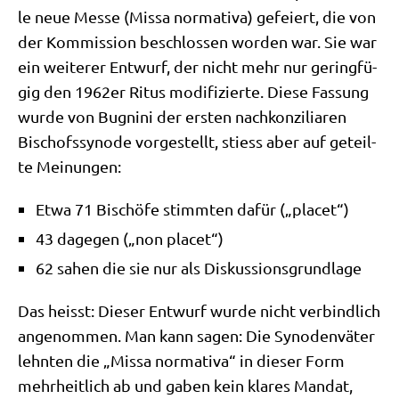
le neue Mes­se (Mis­sa nor­ma­ti­va) gefei­ert, die von
der Kom­mis­si­on beschlos­sen wor­den war. Sie war
ein wei­te­rer Ent­wurf, der nicht mehr nur gering­fü­
gig den 1962er Ritus modi­fi­zier­te. Die­se Fas­sung
wur­de von Bug­nini der ersten nach­kon­zi­lia­ren
Bischofs­syn­ode vor­ge­stellt, stiess aber auf geteil­
te Meinungen:
Etwa 71 Bischö­fe stimm­ten dafür („pla­cet“)
43 dage­gen („non placet“)
62 sahen die sie nur als Diskussionsgrundlage
Das heisst: Die­ser Ent­wurf wur­de nicht ver­bind­lich
ange­nom­men. Man kann sagen: Die Syn­oden­vä­ter
lehn­ten die „Mis­sa nor­ma­ti­va“ in die­ser Form
mehr­heit­lich ab und gaben kein kla­res Man­dat,