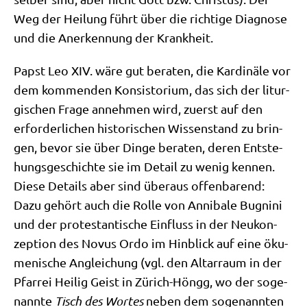
Weg der Hei­lung führt über die rich­ti­ge Dia­gno­se
und die Aner­ken­nung der Krankheit.
Papst Leo XIV. wäre gut bera­ten, die Kar­di­nä­le vor
dem kom­men­den Kon­si­sto­ri­um, das sich der lit­ur­
gi­schen Fra­ge anneh­men wird, zuerst auf den
erfor­der­li­chen histo­ri­schen Wis­sen­stand zu brin­
gen, bevor sie über Din­ge bera­ten, deren Ent­ste­
hungs­ge­schich­te sie im Detail zu wenig ken­nen.
Die­se Details aber sind über­aus offen­ba­rend:
Dazu gehört auch die Rol­le von Anni­ba­le Bug­nini
und der pro­te­stan­ti­sche Ein­fluss in der Neu­kon­
zep­ti­on des Novus Ordo im Hin­blick auf eine öku­
me­ni­sche Anglei­chung (vgl. den Altar­raum in der
Pfar­rei Hei­lig Geist in Zürich-Höngg, wo der soge­
nann­te
Tisch des Wor­tes
neben dem soge­nann­ten