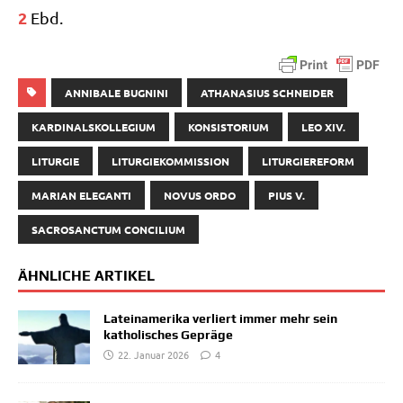
2
Ebd.
ANNIBALE BUGNINI
ATHANASIUS SCHNEIDER
KARDINALSKOLLEGIUM
KONSISTORIUM
LEO XIV.
LITURGIE
LITURGIEKOMMISSION
LITURGIEREFORM
MARIAN ELEGANTI
NOVUS ORDO
PIUS V.
SACROSANCTUM CONCILIUM
ÄHNLICHE ARTIKEL
Lateinamerika verliert immer mehr sein
katholisches Gepräge
22. Januar 2026
4