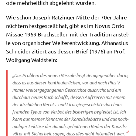
ode mehr­heit­lich abge­lehnt wurden.
Wie schon Joseph Ratz­in­ger Mit­te der 70er Jah­re
nüch­tern fest­ge­stellt hat, gibt es im Novus Ordo
Mis­sae 1969 Bruch­stel­len mit der Tra­di­ti­on anstel­
le von orga­ni­scher Wei­ter­ent­wick­lung. Atha­na­si­us
Schnei­der zitiert aus des­sen Brief (1976) an Prof.
Wolf­gang Waldstein:
„Das Pro­blem des neu­en Mis­sa­le liegt dem­ge­gen­über dar­in,
dass es aus die­ser kon­ti­nu­ier­li­chen, vor und nach Pius V.
immer wei­ter­ge­gan­ge­nen Geschich­te aus­bricht und ein
durch­aus neu­es Buch schafft, des­sen Auf­tre­ten mit einem
der kirch­li­chen Rechts- und Lit­ur­gie­ge­schich­te durch­aus
frem­den Typus von Ver­bot des bis­he­ri­gen beglei­tet ist. Ich
kann aus mei­ner Kennt­nis der Kon­zils­de­bat­te und aus noch­
ma­li­ger Lek­tü­re der damals gehal­te­nen Reden der Kon­zils­
2
vä­ter mit Sicher­heit sagen, dass dies nicht inten­diert war.”