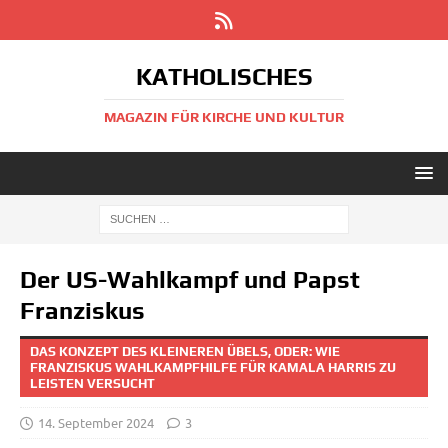
KATHOLISCHES
MAGAZIN FÜR KIRCHE UND KULTUR
Der US-Wahlkampf und Papst
Franziskus
DAS KONZEPT DES KLEINEREN ÜBELS, ODER: WIE
FRANZISKUS WAHLKAMPFHILFE FÜR KAMALA HARRIS ZU
LEISTEN VERSUCHT
14. September 2024
3