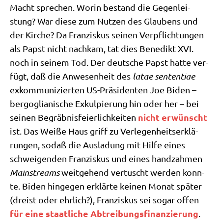
Macht spre­chen. Wor­in bestand die Gegen­lei­
stung? War die­se zum Nut­zen des Glau­bens und
der Kir­che? Da Fran­zis­kus sei­nen Ver­pflich­tun­gen
als Papst nicht nach­kam, tat dies Bene­dikt XVI.
noch in sei­nem Tod. Der deut­sche Papst hat­te ver­
fügt, daß die Anwe­sen­heit des
latae sen­ten­tiae
exkom­mu­ni­zier­ten US-Prä­si­den­ten Joe Biden –
berg­o­glia­ni­sche Exkul­pie­rung hin oder her – bei
nicht erwünscht
sei­nen Begräb­nis­fei­er­lich­kei­ten
ist. Das Wei­ße Haus griff zu Ver­le­gen­heits­er­klä­
run­gen, sodaß die Aus­la­dung mit Hil­fe eines
schwei­gen­den Fran­zis­kus und eines hand­zah­men
Main­streams
weit­ge­hend ver­tuscht wer­den konn­
te. Biden hin­ge­gen erklär­te kei­nen Monat spä­ter
(dreist oder ehr­lich?), Fran­zis­kus sei sogar offen
für eine staat­li­che Abtrei­bungs­fi­nan­zie­rung
.