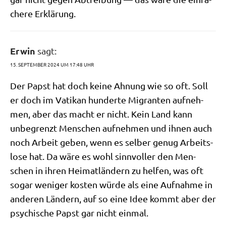
che­re Erklärung.
Erwin
sagt:
15. SEPTEMBER 2024 UM 17:48 UHR
Der Papst hat doch kei­ne Ahnung wie so oft. Soll
er doch im Vati­kan hun­der­te Migran­ten auf­neh­
men, aber das macht er nicht. Kein Land kann
unbe­grenzt Men­schen auf­neh­men und ihnen auch
noch Arbeit geben, wenn es sel­ber genug Arbeits­
lo­se hat. Da wäre es wohl sinn­vol­ler den Men­
schen in ihren Hei­mat­län­dern zu hel­fen, was oft
sogar weni­ger kosten wür­de als eine Auf­nah­me in
ande­ren Län­dern, auf so eine Idee kommt aber der
psy­chi­sche Papst gar nicht einmal.