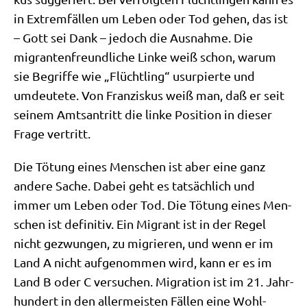
in Extrem­fäl­len um Leben oder Tod gehen, das ist
– Gott sei Dank – jedoch die Aus­nah­me. Die
migran­ten­freund­li­che Lin­ke weiß schon, war­um
sie Begrif­fe wie „Flücht­ling“ usur­pier­te und
umdeu­te­te. Von Fran­zis­kus weiß man, daß er seit
sei­nem Amts­an­tritt die lin­ke Posi­ti­on in die­ser
Fra­ge vertritt.
Die Tötung eines Men­schen ist aber eine ganz
ande­re Sache. Dabei geht es tat­säch­lich und
immer um Leben oder Tod. Die Tötung eines Men­
schen ist defi­ni­tiv. Ein Migrant ist in der Regel
nicht gezwun­gen, zu migrie­ren, und wenn er im
Land A nicht auf­ge­nom­men wird, kann er es im
Land B oder C ver­su­chen. Migra­ti­on ist im 21. Jahr­
hun­dert in den aller­mei­sten Fäl­len eine Wohl­