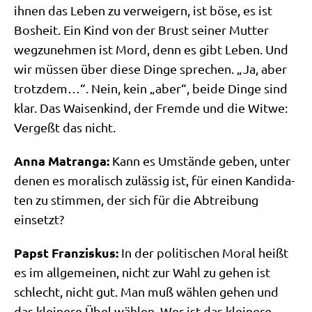
ihnen das Leben zu ver­wei­gern, ist böse, es ist
Bos­heit. Ein Kind von der Brust sei­ner Mut­ter
weg­zu­neh­men ist Mord, denn es gibt Leben. Und
wir müs­sen über die­se Din­ge spre­chen. „Ja, aber
trotz­dem…“. Nein, kein „aber“, bei­de Din­ge sind
klar. Das Wai­sen­kind, der Frem­de und die Wit­we:
Ver­geßt das nicht.
Anna Matran­ga:
Kann es Umstän­de geben, unter
denen es mora­lisch zuläs­sig ist, für einen Kan­di­da­
ten zu stim­men, der sich für die Abtrei­bung
einsetzt?
Papst Fran­zis­kus:
In der poli­ti­schen Moral heißt
es im all­ge­mei­nen, nicht zur Wahl zu gehen ist
schlecht, nicht gut. Man muß wäh­len gehen und
das klei­ne­re Übel wäh­len. Wer ist das klei­ne­re