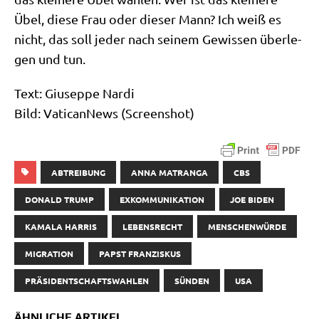
Übel, die­se Frau oder die­ser Mann? Ich weiß es
nicht, das soll jeder nach sei­nem Gewis­sen über­le­
gen und tun.
Text: Giu­sep­pe Nar­di
Bild: Vati­can­News (Screen­shot)
ABTREIBUNG
ANNA MATRANGA
CBS
DONALD TRUMP
EXKOMMUNIKATION
JOE BIDEN
KAMALA HARRIS
LEBENSRECHT
MENSCHENWÜRDE
MIGRATION
PAPST FRANZISKUS
PRÄSIDENTSCHAFTSWAHLEN
SÜNDEN
USA
ÄHNLICHE ARTIKEL