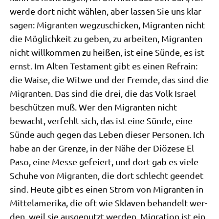
wer­de dort nicht wäh­len, aber las­sen Sie uns klar
sagen: Migran­ten weg­zu­schicken, Migran­ten nicht
die Mög­lich­keit zu geben, zu arbei­ten, Migran­ten
nicht will­kom­men zu hei­ßen, ist eine Sün­de, es ist
ernst. Im Alten Testa­ment gibt es einen Refrain:
die Wai­se, die Wit­we und der Frem­de, das sind die
Migran­ten. Das sind die drei, die das Volk Isra­el
beschüt­zen muß. Wer den Migran­ten nicht
bewacht, ver­fehlt sich, das ist eine Sün­de, eine
Sün­de auch gegen das Leben die­ser Per­so­nen. Ich
habe an der Gren­ze, in der Nähe der Diö­ze­se El
Paso, eine Mes­se gefei­ert, und dort gab es vie­le
Schu­he von Migran­ten, die dort schlecht geen­det
sind. Heu­te gibt es einen Strom von Migran­ten in
Mit­tel­ame­ri­ka, die oft wie Skla­ven behan­delt wer­
den, weil sie aus­ge­nutzt wer­den. Migra­ti­on ist ein