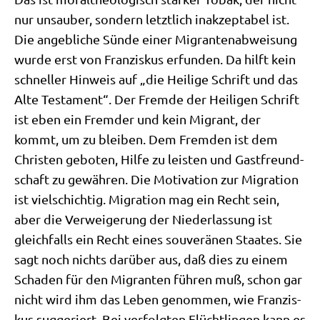
nur unsau­ber, son­dern letzt­lich inak­zep­ta­bel ist.
Die angeb­li­che Sün­de einer Migran­ten­ab­wei­sung
wur­de erst von Fran­zis­kus erfun­den. Da hilft kein
schnel­ler Hin­weis auf „die Hei­li­ge Schrift und das
Alte Testa­ment“. Der Frem­de der Hei­li­gen Schrift
ist eben ein Frem­der und kein Migrant, der
kommt, um zu blei­ben. Dem Frem­den ist dem
Chri­sten gebo­ten, Hil­fe zu lei­sten und Gast­freund­
schaft zu gewäh­ren. Die Moti­va­ti­on zur Migra­ti­on
ist viel­schich­tig. Migra­ti­on mag ein Recht sein,
aber die Ver­wei­ge­rung der Nie­der­las­sung ist
gleich­falls ein Recht eines sou­ve­rä­nen Staa­tes. Sie
sagt noch nichts dar­über aus, daß dies zu einem
Scha­den für den Migran­ten füh­ren muß, schon gar
nicht wird ihm das Leben genom­men, wie Fran­zis­
kus sug­ge­riert. Bei ver­folg­ten Flücht­lin­gen kann es