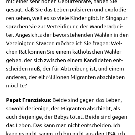
mit einer sehr hohen Gebur­ten­ra­te, haben Sie
gesagt, daß Sie das Leben pul­sie­ren und explo­die­
ren sehen, weil es so vie­le Kin­der gibt. In Sin­ga­pur
spra­chen Sie zur Ver­tei­di­gung der Wan­der­ar­bei­
ter. Ange­sichts der bevor­ste­hen­den Wah­len in den
Ver­ei­nig­ten Staa­ten möch­te ich Sie fra­gen: Wel­
chen Rat kön­nen Sie einem katho­li­schen Wäh­ler
geben, der sich zwi­schen einem Kan­di­da­ten ent­
schei­den muß, der für Abtrei­bung ist, und einem
ande­ren, der elf Mil­lio­nen Migran­ten abschie­ben
möchte?
Papst Fran­zis­kus:
Bei­de sind gegen das Leben,
sowohl der­je­ni­ge, der Migran­ten abschiebt, als
auch der­je­ni­ge, der Babys tötet. Bei­de sind gegen
das Leben. Das kann man nicht ent­schei­den. Ich
kann es nicht sagen, ich bin nicht aus den USA, ich