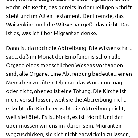
Recht, ein Recht, das bereits in der Hei­li­gen Schrift
steht und im Alten Testa­ment. Der Frem­de, das
Wai­sen­kind und die Wit­we, ver­geßt das nicht. Das
ist es, was ich über Migran­ten denke.
Dann ist da noch die Abtrei­bung. Die Wis­sen­schaft
sagt, daß im Monat der Emp­fäng­nis schon alle
Orga­ne eines mensch­li­chen Wesens vor­han­den
sind, alle Orga­ne. Eine Abtrei­bung bedeu­tet, einen
Men­schen zu töten. Ob man das Wort nun mag
oder nicht, aber es ist eine Tötung. Die Kir­che ist
nicht ver­schlos­sen, weil sie die Abtrei­bung nicht
erlaubt, die Kir­che erlaubt die Abtrei­bung nicht,
weil sie tötet. Es ist Mord, es ist Mord! Und dar­
über müs­sen wir uns im kla­ren sein: Migran­ten
weg­zu­schicken, sie sich nicht ent­wickeln zu las­sen,