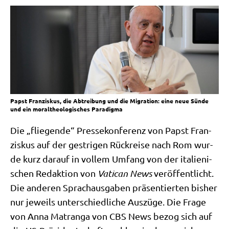
Papst Franziskus, die Abtreibung und die Migration: eine neue Sünde
und ein moraltheologisches Paradigma
Die „flie­gen­de“ Pres­se­kon­fe­renz von Papst Fran­
zis­kus auf der gest­ri­gen Rück­rei­se nach Rom wur­
de kurz dar­auf in vol­lem Umfang von der ita­lie­ni­
schen Redak­ti­on von
Vati­can News
ver­öf­fent­licht.
Die ande­ren Sprach­aus­ga­ben prä­sen­tier­ten bis­her
nur jeweils unter­schied­li­che Aus­zü­ge. Die Fra­ge
von Anna Matran­ga von CBS News bezog sich auf