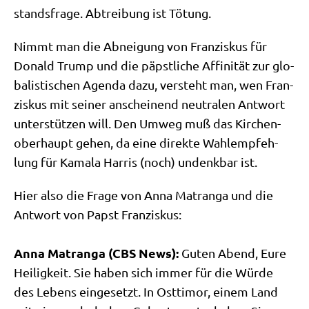
stands­fra­ge. Abtrei­bung ist Tötung.
Nimmt man die Abnei­gung von Fran­zis­kus für
Donald Trump und die päpst­li­che Affi­ni­tät zur glo­
ba­li­sti­schen Agen­da dazu, ver­steht man, wen Fran­
zis­kus mit sei­ner anschei­nend neu­tra­len Ant­wort
unter­stüt­zen will. Den Umweg muß das Kir­chen­
ober­haupt gehen, da eine direk­te Wahl­emp­feh­
lung für Kama­la Har­ris (noch) undenk­bar ist.
Hier also die Fra­ge von Anna Matran­ga und die
Ant­wort von Papst Fran­zis­kus:
Anna Matran­ga (CBS News):
Guten Abend, Eure
Hei­lig­keit. Sie haben sich immer für die Wür­de
des Lebens ein­ge­setzt. In Ost­ti­mor, einem Land