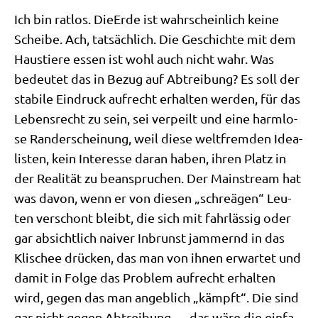
Ich bin rat­los. Die­Er­de ist wahr­schein­lich kei­ne
Schei­be. Ach, tat­säch­lich. Die Geschich­te mit dem
Haus­tie­re essen ist wohl auch nicht wahr. Was
bedeu­tet das in Bezug auf Abtrei­bung? Es soll der
sta­bi­le Ein­druck auf­recht erhal­ten wer­den, für das
Lebens­recht zu sein, sei ver­peilt und eine harm­lo­
se Rand­er­schei­nung, weil die­se welt­frem­den Idea­
li­sten, kein Inter­es­se dar­an haben, ihren Platz in
der Rea­li­tät zu bean­spru­chen. Der Main­stream hat
was davon, wenn er von die­sen „schre­ä­gen“ Leu­
ten ver­schont bleibt, die sich mit fahr­läs­sig oder
gar absicht­lich nai­ver Inbrunst jam­mernd in das
Kli­schee drücken, das man von ihnen erwar­tet und
damit in Fol­ge das Pro­blem auf­recht erhal­ten
wird, gegen das man angeb­lich „kämpft“. Die sind
gar nicht gegen Abtrei­bung — das wäre die ein­fa­