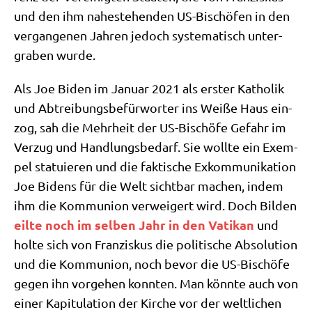
und den ihm nahe­ste­hen­den US-Bischö­fen in den
ver­gan­ge­nen Jah­ren jedoch syste­ma­tisch unter­
gra­ben wurde.
Als Joe Biden im Janu­ar 2021 als erster Katho­lik
und Abtrei­bungs­be­für­wor­ter ins Wei­ße Haus ein­
zog, sah die Mehr­heit der US-Bischö­fe Gefahr im
Ver­zug und Hand­lungs­be­darf. Sie woll­te ein Exem­
pel sta­tu­ie­ren und die fak­ti­sche Exkom­mu­ni­ka­ti­on
Joe Bidens für die Welt sicht­bar machen, indem
ihm die Kom­mu­ni­on ver­wei­gert wird. Doch Bil­den
eil­te noch im sel­ben Jahr in den Vati­kan
und
hol­te sich von Fran­zis­kus die poli­ti­sche Abso­lu­ti­on
und die Kom­mu­ni­on, noch bevor die US-Bischö­fe
gegen ihn vor­ge­hen konn­ten. Man könn­te auch von
einer Kapi­tu­la­ti­on der Kir­che vor der welt­li­chen