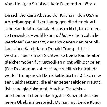
Vom Hei­li­gen Stuhl war kein Demen­ti zu hören.
Da sich die kla­re Absa­ge der Kir­che in den USA an
Abtrei­bungs­po­li­ti­ker klar gegen die demo­kra­ti­
sche Kan­di­da­tin Kama­la Har­ris rich­tet, kon­stru­ier­
te Fran­zis­kus – wohl kaum
ad hoc
– einen „gleich­
wer­ti­gen“ Gegen­satz, der sich gegen den repu­bli­
ka­ni­schen Kan­di­da­ten Donald Trump rich­tet,
wodurch laut die­ser Sicht­wei­se bei­de Kan­di­da­ten
glei­cher­ma­ßen für Katho­li­ken nicht wähl­bar sei­en.
(Die Exkom­mu­ni­ka­ti­ons­fra­ge stellt sich nicht, da
weder Trump noch Har­ris katho­lisch ist.) Nach die­
ser Gleich­set­zung, die einer gegen­sei­ti­gen Neu­tra­
li­sie­rung gleich­kommt, brach­te Fran­zis­kus,
anschei­nend eher bei­läu­fig, das Kon­zept des klei­
ne­ren Übels ins Gespräch. Da nun mal bei­de Kan­di­