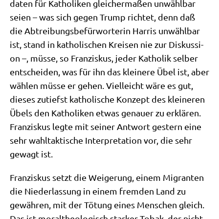
da­ten für Katho­li­ken glei­cher­ma­ßen unwähl­bar
sei­en – was sich gegen Trump rich­tet, denn daß
die Abtrei­bungs­be­für­wor­te­rin Har­ris unwähl­bar
ist, stand in katho­li­schen Krei­sen nie zur Dis­kus­si­
on –, müs­se, so Fran­zis­kus, jeder Katho­lik sel­ber
ent­schei­den, was für ihn das klei­ne­re Übel ist, aber
wäh­len müs­se er gehen. Viel­leicht wäre es gut,
die­ses zutiefst katho­li­sche Kon­zept des klei­ne­ren
Übels den Katho­li­ken etwas genau­er zu erklä­ren.
Fran­zis­kus leg­te mit sei­ner Ant­wort gestern eine
sehr wahl­tak­ti­sche Inter­pre­ta­ti­on vor, die sehr
gewagt ist.
Fran­zis­kus setzt die Wei­ge­rung, einem Migran­ten
die Nie­der­las­sung in einem frem­den Land zu
gewäh­ren, mit der Tötung eines Men­schen gleich.
Das ist moral­theo­lo­gisch star­ker Tobak, der nicht