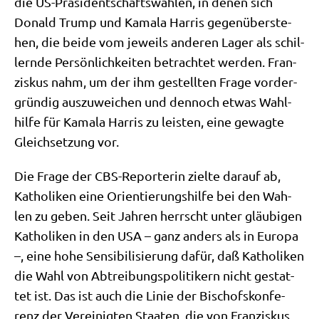
die US-Prä­si­dent­schafts­wah­len, in denen sich
Donald Trump und Kama­la Har­ris gegen­über­ste­
hen, die bei­de vom jeweils ande­ren Lager als schil­
lern­de Per­sön­lich­kei­ten betrach­tet wer­den. Fran­
zis­kus nahm, um der ihm gestell­ten Fra­ge vor­der­
grün­dig aus­zu­wei­chen und den­noch etwas Wahl­
hil­fe für Kama­la Har­ris zu lei­sten, eine gewag­te
Gleich­set­zung vor.
Die Fra­ge der CBS-Repor­te­rin ziel­te dar­auf ab,
Katho­li­ken eine Ori­en­tie­rungs­hil­fe bei den Wah­
len zu geben. Seit Jah­ren herrscht unter gläu­bi­gen
Katho­li­ken in den USA – ganz anders als in Euro­pa
–, eine hohe Sen­si­bi­li­sie­rung dafür, daß Katho­li­ken
die Wahl von Abtrei­bungs­po­li­ti­kern nicht gestat­
tet ist. Das ist auch die Linie der Bischofs­kon­fe­
renz der Ver­ei­nig­ten Staa­ten, die von Fran­zis­kus