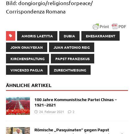
Bild: dongiorgio/​religionsforpeace/​
Corrispondenza Romana
AMORIS LAETITIA
DUBIA
EHESAKRAMENT
JOHN ONAIYEKAN
JUAN ANTONIO REIG
KIRCHENSPALTUNG
PAPST FRANZISKUS
VINCENZO PAGLIA
ZURECHTWEISUNG
ÄHNLICHE ARTIKEL
100 Jahre Kommunistische Partei Chinas –
1921–2021
24. Februar 2021
2
Römische „Pasquinaten“ gegen Papst