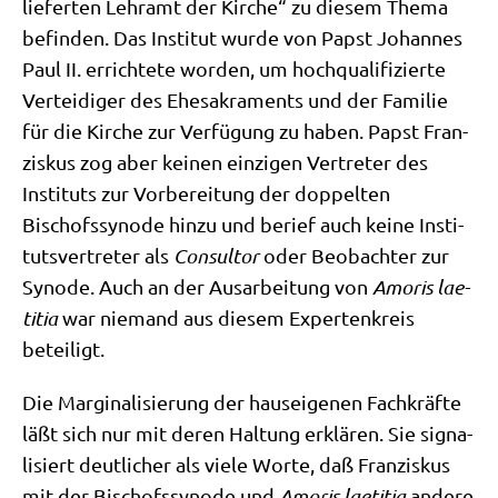
lie­fer­ten Lehr­amt der Kir­che“ zu die­sem The­ma
befin­den. Das Insti­tut wur­de von Papst Johan­nes
Paul II. errich­te­te wor­den, um hoch­qua­li­fi­zier­te
Ver­tei­di­ger des Ehe­sa­kra­ments und der Fami­lie
für die Kir­che zur Ver­fü­gung zu haben. Papst Fran­
zis­kus zog aber kei­nen ein­zi­gen Ver­tre­ter des
Insti­tuts zur Vor­be­rei­tung der dop­pel­ten
Bischofs­syn­ode hin­zu und berief auch kei­ne Insti­
tuts­ver­tre­ter als
Con­sul­tor
oder Beob­ach­ter zur
Syn­ode. Auch an der Aus­ar­bei­tung von
Amo­ris lae­
ti­tia
war nie­mand aus die­sem Exper­ten­kreis
beteiligt.
Die Mar­gi­na­li­sie­rung der haus­ei­ge­nen Fach­kräf­te
läßt sich nur mit deren Hal­tung erklä­ren. Sie signa­
li­siert deut­li­cher als vie­le Wor­te, daß Fran­zis­kus
mit der Bischofs­syn­ode und
Amo­ris lae­ti­tia
ande­re