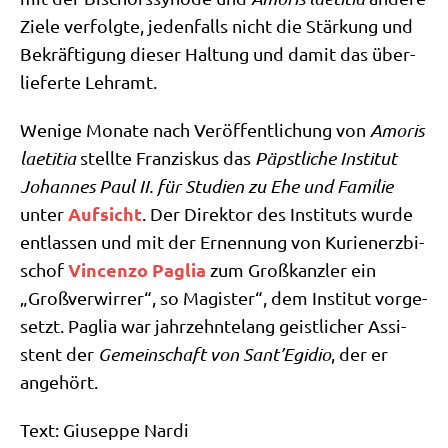
Zie­le ver­folg­te, jeden­falls nicht die Stär­kung und
Bekräf­ti­gung die­ser Hal­tung und damit das über­
lie­fer­te Lehramt.
Weni­ge Mona­te nach Ver­öf­fent­li­chung von
Amo­ris
lae­ti­tia
stell­te Fran­zis­kus das
Päpst­li­che Insti­tut
Johan­nes Paul II. für Stu­di­en zu Ehe und Fami­lie
Auf­sicht
unter
. Der Direk­tor des Insti­tuts wur­de
ent­las­sen und mit der Ernen­nung von Kuri­en­erz­bi­
Vin­cen­zo Paglia
schof
zum Groß­kanz­ler ein
„Groß­ver­wir­rer“, so Magi­ster“, dem Insti­tut vor­ge­
setzt. Paglia war jahr­zehn­te­lang geist­li­cher Assi­
stent der
Gemein­schaft von Sant’Egidio
, der er
angehört.
Text: Giu­sep­pe Nardi