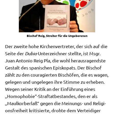
Bischof Reig, Strei­ter für die Ungeborenen
Der zwei­te hohe Kir­chen­ver­tre­ter, der sich auf die
Sei­te der
Dubia
-Unter­zeich­ner stell­te, ist Msgr.
Juan Anto­nio Reig Pla, die wohl her­aus­ra­gend­ste
Gestalt des spa­ni­schen Epi­sko­pats. Der Bischof
zählt zu den cou­ra­gier­ten Bischö­fen, die es wagen,
gele­gen und unge­le­gen ihre Stim­me zu erhe­ben.
Wegen sei­ner Kri­tik an der Ein­füh­rung eines
„Homophobie“-Straftatbestandes, den er als
„Maul­korb­er­laß“ gegen die Mei­nungs- und Reli­gi­
ons­frei­heit kri­ti­sier­te, droh­te dem Ver­tei­di­ger