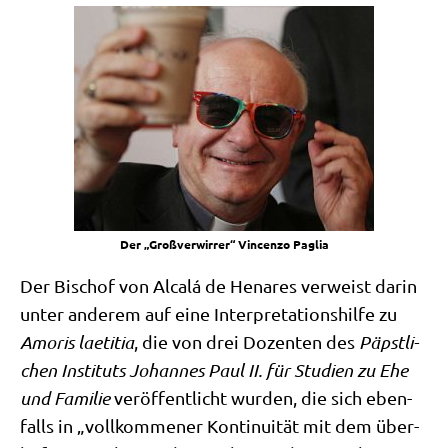
Der „Groß­ver­wir­rer“ Vin­cen­zo Paglia
Der Bischof von Alcalá de Hena­res ver­weist dar­in
unter ande­rem auf eine Inter­pre­ta­ti­ons­hil­fe zu
Amo­ris lae­ti­tia
, die von drei Dozen­ten des
Päpst­li­
chen Insti­tuts Johan­nes Paul II. für Stu­di­en zu Ehe
und Fami­lie
ver­öf­fent­licht wur­den, die sich eben­
falls in „voll­kom­me­ner Kon­ti­nui­tät mit dem über­