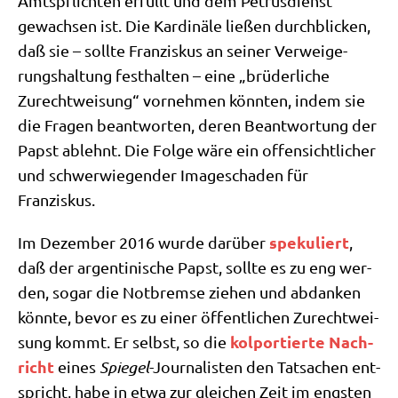
Amts­pflich­ten erfüllt und dem Petrus­dienst
gewach­sen ist. Die Kar­di­nä­le lie­ßen durch­blicken,
daß sie – soll­te Fran­zis­kus an sei­ner Ver­wei­ge­
rungs­hal­tung fest­hal­ten – eine „brü­der­li­che
Zurecht­wei­sung“ vor­neh­men könn­ten, indem sie
die Fra­gen beant­wor­ten, deren Beant­wor­tung der
Papst ablehnt. Die Fol­ge wäre ein offen­sicht­li­cher
und schwer­wie­gen­der Image­scha­den für
Franziskus.
spe­ku­liert
Im Dezem­ber 2016 wur­de dar­über
,
daß der argen­ti­ni­sche Papst, soll­te es zu eng wer­
den, sogar die Not­brem­se zie­hen und abdan­ken
könn­te, bevor es zu einer öffent­li­chen Zurecht­wei­
kol­por­tier­te Nach­
sung kommt. Er selbst, so die
richt
eines
Spie­gel
-Jour­na­li­sten den Tat­sa­chen ent­
spricht, habe in etwa zur glei­chen Zeit im eng­sten