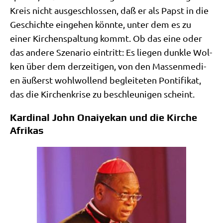
Kreis nicht aus­ge­schlos­sen, daß er als Papst in die
Geschich­te ein­ge­hen könn­te, unter dem es zu
einer Kir­chen­spal­tung kommt. Ob das eine oder
das ande­re Sze­na­rio ein­tritt: Es lie­gen dunk­le Wol­
ken über dem der­zei­ti­gen, von den Mas­sen­me­di­
en äußerst wohl­wol­lend beglei­te­ten Pon­ti­fi­kat,
das die Kir­chen­kri­se zu beschleu­ni­gen scheint.
Kardinal John Onaiyekan und die Kirche
Afrikas