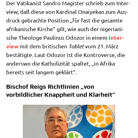
Der Vati­ka­nist San­dro Magi­ster schrieb zum Inter­
view, daß die­se von Kar­di­nal Onai­ye­kan zum Aus­
druck gebrach­te Posi­ti­on „für fast die gesam­te
afri­ka­ni­sche Kir­che“ gilt, wie auch der nige­ria­ni­
Inter­
sche Theo­lo­ge Pau­li­nus Odo­zor in einem
view
mit dem bri­ti­schen
Tablet
vom 21. März
bestä­tig­te. Laut Odo­zor ist die Kon­tro­ver­se, die
anders­wo die Katho­li­zi­tät spal­tet, „in Afri­ka
bereits seit lan­gem geklärt“.
Bischof Reigs Richtlinien „von
vorbildlicher Knappheit und Klarheit“