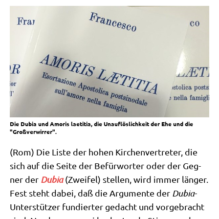
Die Dubia und Amoris laetitia, die Unauflöslichkeit der Ehe und die
"Großverwirrer".
(Rom) Die Liste der hohen Kir­chen­ver­tre­ter, die
sich auf die Sei­te der Befür­wor­ter oder der Geg­
ner der
Dubia
(Zwei­fel) stel­len, wird immer län­ger.
Fest steht dabei, daß die Argu­men­te der
Dubia
-
Unter­stüt­zer fun­dier­ter gedacht und vor­ge­bracht