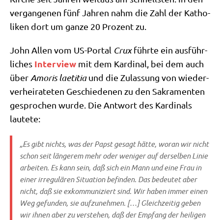
ver­gan­ge­nen fünf Jah­ren nahm die Zahl der Katho­
li­ken dort um gan­ze 20 Pro­zent zu.
John Allen vom US-Por­tal
Crux
führ­te ein aus­führ­
Inter­view
li­ches
mit dem Kar­di­nal, bei dem auch
über
Amo­ris lae­ti­tia
und die Zulas­sung von wie­der­
ver­hei­ra­te­ten Geschie­de­nen zu den Sakra­men­ten
gespro­chen wur­de. Die Ant­wort des Kar­di­nals
lautete:
„Es gibt nichts, was der Papst gesagt hät­te, wor­an wir nicht
schon seit län­ge­rem mehr oder weni­ger auf der­sel­ben Linie
arbei­ten. Es kann sein, daß sich ein Mann und eine Frau in
einer irre­gu­lä­ren Situa­ti­on befin­den. Das bedeu­tet aber
nicht, daß sie exkom­mu­ni­ziert sind. Wir haben immer einen
Weg gefun­den, sie auf­zu­neh­men. […] Gleich­zei­tig geben
wir ihnen aber zu ver­ste­hen, daß der Emp­fang der hei­li­gen