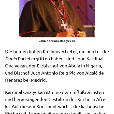
John Kar­di­nal Onaiyekan
Die bei­den hohen Kir­chen­ver­tre­ter, die nun für die
Dubia
Par­tei ergrif­fen haben, sind John Kar­di­nal
Onai­ye­kan, der Erz­bi­schof von Abu­ja in Nige­ria,
und Bischof Juan Anto­nio Reig Pla von Alcalá de
Hena­res bei Madrid.
Kar­di­nal Onai­ye­kan ist eine der ein­fluß­reich­sten
und her­aus­ra­gen­den Gestal­ten der Kir­che in Afri­
ka. Auf die­sem Kon­ti­nent wächst die katho­li­sche
Kir­che seit Jah­ren weit­aus am schnell­sten. In den