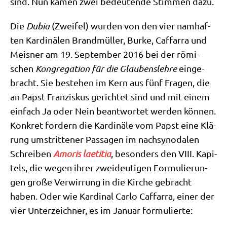
sind. Nun kamen zwei bedeu­ten­de Stim­men dazu.
Die
Dubia
(Zwei­fel) wur­den von den vier nam­haf­
ten Kar­di­nä­len Brand­mül­ler, Bur­ke, Caf­farra und
Meis­ner am 19. Sep­tem­ber 2016 bei der römi­
schen
Kon­gre­ga­ti­on für die Glau­bens­leh­re
ein­ge­
bracht. Sie bestehen im Kern aus fünf Fra­gen, die
an Papst Fran­zis­kus gerich­tet sind und mit einem
ein­fach Ja oder Nein beant­wor­tet wer­den kön­nen.
Kon­kret for­dern die Kar­di­nä­le vom Papst eine Klä­
rung umstrit­te­ner Pas­sa­gen im nach­syn­oda­len
Schrei­ben
Amo­ris lae­ti­tia
, beson­ders den VIII. Kapi­
tels, die wegen ihrer zwei­deu­ti­gen For­mu­lie­run­
gen gro­ße Ver­wir­rung in die Kir­che gebracht
haben. Oder wie Kar­di­nal Car­lo Caf­farra, einer der
vier Unter­zeich­ner, es im Janu­ar formulierte: