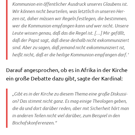
Kom­mu­ni­on ein öffent­li­cher Aus­druck unse­res Glau­bens ist.
Wir kön­nen nicht beur­tei­len, was letzt­lich in unse­ren Her­
zen ist, daher müs­sen wir Regeln fest­le­gen, die bestim­men,
wer die Kom­mu­ni­on emp­fan­gen kann und wer nicht. Unse­re
Leu­te wis­sen genau, daß das die Regel ist. […] Mir gefällt,
daß der Papst sagt, daß die­se des­halb nicht exkom­mu­ni­ziert
sind. Aber zu sagen, daß jemand nicht exkom­mu­ni­ziert ist,
heißt nicht, daß er die hei­li­ge Kom­mu­ni­on emp­fan­gen darf.“
Dar­auf ange­spro­chen, ob es in Afri­ka in der Kir­che
ein gro­ße Debat­te dazu gibt, sag­te der Kardinal:
„Gibt es in der Kir­che zu die­sem The­ma eine gro­ße Dis­kus­si­
on? Das stimmt nicht ganz. Es mag eini­ge Theo­lo­gen geben,
die da und dort dar­über reden, aber mit Sicher­heit hört man
in ande­ren Tei­len nicht viel dar­über, zum Bei­spiel in den
Bischofskonferenzen.“