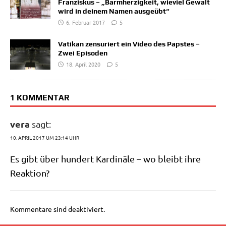
Franziskus – „Barmherzigkeit, wieviel Gewalt
wird in deinem Namen ausgeübt“
6. Februar 2017
5
Vatikan zensuriert ein Video des Papstes –
Zwei Episoden
18. April 2020
5
1 KOMMENTAR
vera
sagt:
10. APRIL 2017 UM 23:14 UHR
Es gibt über hun­dert Kar­di­nä­le – wo bleibt ihre
Reaktion?
Kommentare sind deaktiviert.