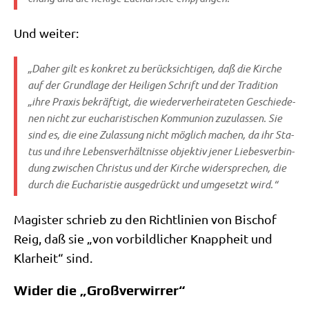
Und wei­ter:
„Daher gilt es kon­kret zu berück­sich­ti­gen, daß die Kir­che
auf der Grund­la­ge der Hei­li­gen Schrift und der Tra­di­ti­on
„ihre Pra­xis bekräf­tigt, die wie­der­ver­hei­ra­te­ten Geschie­de­
nen nicht zur eucha­ri­sti­schen Kom­mu­ni­on zuzu­las­sen. Sie
sind es, die eine Zulas­sung nicht mög­lich machen, da ihr Sta­
tus und ihre Lebens­ver­hält­nis­se objek­tiv jener Lie­bes­ver­bin­
dung zwi­schen Chri­stus und der Kir­che wider­spre­chen, die
durch die Eucha­ri­stie aus­ge­drückt und umge­setzt wird.“
Magi­ster schrieb zu den Richt­li­ni­en von Bischof
Reig, daß sie „von vor­bild­li­cher Knapp­heit und
Klar­heit“ sind.
Wider die „Großverwirrer“