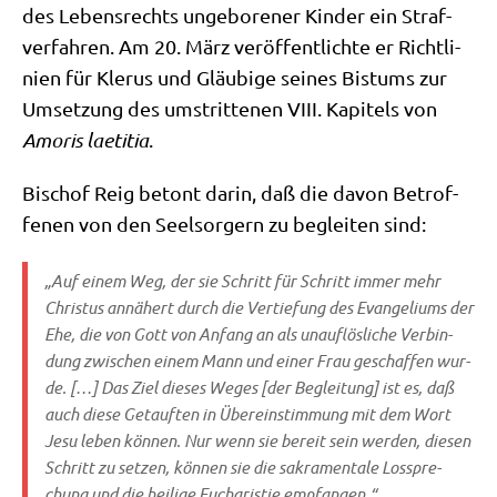
des Lebens­rechts unge­bo­re­ner Kin­der ein Straf­
ver­fah­ren. Am 20. März ver­öf­fent­lich­te er Richt­li­
ni­en für Kle­rus und Gläu­bi­ge sei­nes Bis­tums zur
Umset­zung des umstrit­te­nen VIII. Kapi­tels von
Amo­ris lae­ti­tia
.
Bischof Reig betont dar­in, daß die davon Betrof­
fe­nen von den Seel­sor­gern zu beglei­ten sind:
„Auf einem Weg, der sie Schritt für Schritt immer mehr
Chri­stus annä­hert durch die Ver­tie­fung des Evan­ge­li­ums der
Ehe, die von Gott von Anfang an als unauf­lös­li­che Ver­bin­
dung zwi­schen einem Mann und einer Frau geschaf­fen wur­
de. […] Das Ziel die­ses Weges [der Beglei­tung] ist es, daß
auch die­se Getauf­ten in Über­ein­stim­mung mit dem Wort
Jesu leben kön­nen. Nur wenn sie bereit sein wer­den, die­sen
Schritt zu set­zen, kön­nen sie die sakra­men­ta­le Los­spre­
chung und die hei­li­ge Eucha­ri­stie empfangen.“