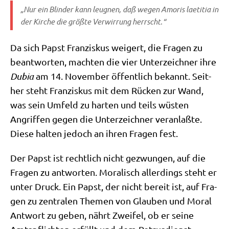
„Nur ein Blin­der kann leug­nen, daß wegen Amo­ris lae­ti­tia in
der Kir­che die größ­te Ver­wir­rung herrscht.“
Da sich Papst Fran­zis­kus wei­gert, die Fra­gen zu
beant­wor­ten, mach­ten die vier Unter­zeich­ner ihre
Dubia
am 14. Novem­ber öffent­lich bekannt. Seit­
her steht Fran­zis­kus mit dem Rücken zur Wand,
was sein Umfeld zu har­ten und teils wüsten
Angrif­fen gegen die Unter­zeich­ner ver­an­laß­te.
Die­se hal­ten jedoch an ihren Fra­gen fest.
Der Papst ist recht­lich nicht gezwun­gen, auf die
Fra­gen zu ant­wor­ten. Mora­lisch aller­dings steht er
unter Druck. Ein Papst, der nicht bereit ist, auf Fra­
gen zu zen­tra­len The­men von Glau­ben und Moral
Ant­wort zu geben, nährt Zwei­fel, ob er sei­ne