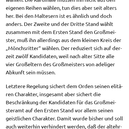
eige­nen Rei­hen wäh­len, tun dies aber seit alters
her. Bei den Mal­te­sern ist es ähn­lich und doch
anders. Der Zwei­te und der Drit­te Stand wählt
zusam­men mit dem Ersten Stand den Groß­mei­
ster, muß ihn aller­dings aus dem klei­nen Kreis der
„Mönchs­rit­ter“ wäh­len. Der redu­ziert sich auf der­
zeit zwölf Kan­di­da­ten, weil nach alter Sit­te alle
vier Groß­el­tern des Groß­mei­sters von ade­li­ger
Abkunft sein müssen.
Letz­te­re Rege­lung sichert dem Orden sei­nen eli­tä­
ren Cha­rak­ter, ins­ge­samt aber sichert die
Beschrän­kung der Kan­di­da­ten für das Groß­mei­
ster­amt auf den Ersten Stand vor allem sei­nen
geist­li­chen Cha­rak­ter. Damit wur­de bis­her und soll
auch wei­ter­hin ver­hin­dert wer­den, daß der alt­ehr­