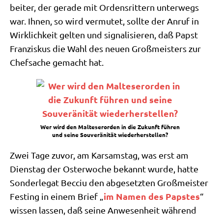
bei­ter, der gera­de mit Ordens­rit­tern unter­wegs
war. Ihnen, so wird ver­mu­tet, soll­te der Anruf in
Wirk­lich­keit gel­ten und signa­li­sie­ren, daß Papst
Fran­zis­kus die Wahl des neu­en Groß­mei­sters zur
Chef­sa­che gemacht hat.
Wer wird den Mal­te­ser­or­den in die Zukunft füh­ren
und sei­ne Sou­ve­rä­ni­tät wiederherstellen?
Zwei Tage zuvor, am Kar­sams­tag, was erst am
Diens­tag der Oster­wo­che bekannt wur­de, hat­te
Son­der­le­gat Becciu den abge­setz­ten Groß­mei­ster
im Namen des Pap­stes
Fest­ing in einem Brief „
“
wis­sen las­sen, daß sei­ne Anwe­sen­heit wäh­rend