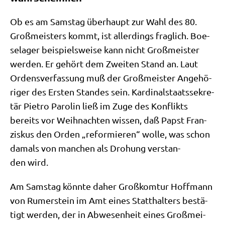
Ob es am Sams­tag über­haupt zur Wahl des 80.
Groß­mei­sters kommt, ist aller­dings frag­lich. Boe­
se­la­ger bei­spiels­wei­se kann nicht Groß­mei­ster
wer­den. Er gehört dem Zwei­ten Stand an. Laut
Ordens­ver­fas­sung muß der Groß­mei­ster Ange­hö­
ri­ger des Ersten Stan­des sein. Kar­di­nal­staats­se­kre­
tär Pie­tro Paro­lin ließ im Zuge des Kon­flikts
bereits vor Weih­nach­ten wis­sen, daß Papst Fran­
zis­kus den Orden „refor­mie­ren“ wol­le, was schon
damals von man­chen als Dro­hung ver­stan­
den wird.
Am Sams­tag könn­te daher Groß­kom­tur Hoff­mann
von Rum­er­stein im Amt eines Statt­hal­ters bestä­
tigt wer­den, der in Abwe­sen­heit eines Groß­mei­