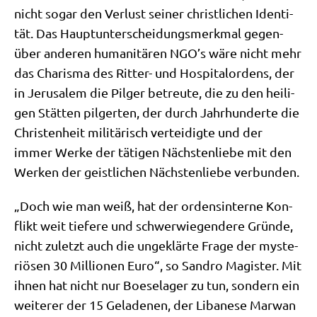
nicht sogar den Ver­lust sei­ner christ­li­chen Iden­ti­
tät. Das Haupt­un­ter­schei­dungs­merk­mal gegen­
über ande­ren huma­ni­tä­ren NGO’s wäre nicht mehr
das Cha­ris­ma des Rit­ter- und Hos­pi­tal­or­dens, der
in Jeru­sa­lem die Pil­ger betreu­te, die zu den hei­li­
gen Stät­ten pil­ger­ten, der durch Jahr­hun­der­te die
Chri­sten­heit mili­tä­risch ver­tei­dig­te und der
immer Wer­ke der täti­gen Näch­sten­lie­be mit den
Wer­ken der geist­li­chen Näch­sten­lie­be verbunden.
„Doch wie man weiß, hat der ordens­in­ter­ne Kon­
flikt weit tie­fe­re und schwer­wie­gen­de­re Grün­de,
nicht zuletzt auch die unge­klär­te Fra­ge der myste­
riö­sen 30 Mil­lio­nen Euro“, so San­dro Magi­ster. Mit
ihnen hat nicht nur Boe­se­la­ger zu tun, son­dern ein
wei­te­rer der 15 Gela­de­nen, der Liba­ne­se Mar­wan