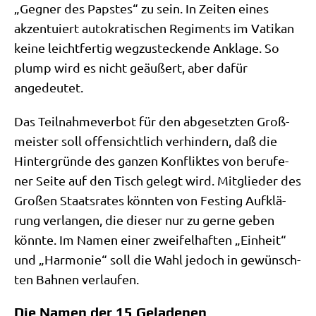
„Geg­ner des Pap­stes“ zu sein. In Zei­ten eines
akzen­tu­iert auto­kra­ti­schen Regi­ments im Vati­kan
kei­ne leicht­fer­tig weg­zu­stecken­de Ankla­ge. So
plump wird es nicht geäu­ßert, aber dafür
angedeutet.
Das Teil­nah­me­ver­bot für den abge­setz­ten Groß­
mei­ster soll offen­sicht­lich ver­hin­dern, daß die
Hin­ter­grün­de des gan­zen Kon­flik­tes von beru­fe­
ner Sei­te auf den Tisch gelegt wird. Mit­glie­der des
Gro­ßen Staats­ra­tes könn­ten von Fest­ing Auf­klä­
rung ver­lan­gen, die die­ser nur zu ger­ne geben
könn­te. Im Namen einer zwei­fel­haf­ten „Ein­heit“
und „Har­mo­nie“ soll die Wahl jedoch in gewünsch­
ten Bah­nen verlaufen.
Die Namen der 15 Geladenen