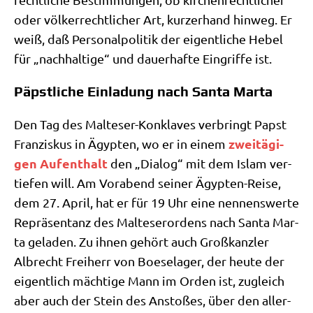
oder völ­ker­recht­li­cher Art, kur­zer­hand hin­weg. Er
weiß, daß Per­so­nal­po­li­tik der eigent­li­che Hebel
für „nach­hal­ti­ge“ und dau­er­haf­te Ein­grif­fe ist.
Päpstliche Einladung nach Santa Marta
Den Tag des Mal­te­ser-Kon­kla­ves ver­bringt Papst
zwei­tä­gi­
Fran­zis­kus in Ägyp­ten, wo er in einem
gen Auf­ent­halt
den „Dia­log“ mit dem Islam ver­
tie­fen will. Am Vor­abend sei­ner Ägyp­ten-Rei­se,
dem 27. April, hat er für 19 Uhr eine nen­nens­wer­te
Reprä­sen­tanz des Mal­te­ser­or­dens nach San­ta Mar­
ta gela­den. Zu ihnen gehört auch Groß­kanz­ler
Albrecht Frei­herr von Boe­se­la­ger, der heu­te der
eigent­lich mäch­ti­ge Mann im Orden ist, zugleich
aber auch der Stein des Ansto­ßes, über den aller­