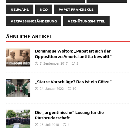
NEUWAHL
NGO
PAPST FRANZISKUS
VERFASSUNGSÄNDERUNG
VERHÜTUNGSMITTEL
ÄHNLICHE ARTIKEL
Dominique Wolton: „Papst ist sich der
Opposition zu Amoris laetitia bewußt“
7. September 2017
3
„Starre Vorschläge? Das ist ein Götze“
24. Januar 2022
10
Die „argentinische“ Lösung für die
Piusbruderschaft
23. Juli 2018
1