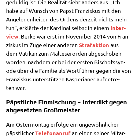
gedul­dig ist. Die Rea­li­tät sieht anders aus. „Ich
habe auf Wunsch von Papst Fran­zis­kus mit den
Ange­le­gen­hei­ten des Ordens der­zeit nichts mehr
Inter­
tun“, erklär­te der Kar­di­nal selbst in einem
view
. Bur­ke war erst im Novem­ber 2014 von Fran­
Straf­ak­ti­on
zis­kus im Zuge einer ande­ren
aus
dem Vati­kan zum Mal­te­ser­or­den abge­scho­ben
wor­den, nach­dem er bei der ersten Bischofs­syn­
ode über die Fami­lie als Wort­füh­rer gegen die von
Fran­zis­kus unter­stüt­zen Kas­pe­ria­ner auf­ge­tre­
ten war.
Päpstliche Einmischung – Interdikt gegen
abgesetzten Großmeister
Am Oster­mon­tag erfol­ge ein unge­wöhn­li­cher
Tele­fon­an­ruf
päpst­li­cher
an einen sei­ner Mit­ar­