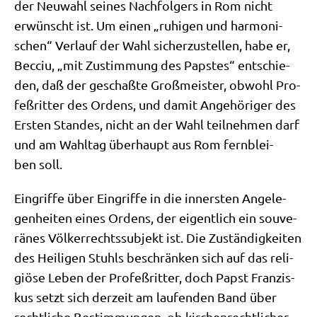
der Neu­wahl sei­nes Nach­fol­gers in Rom nicht
erwünscht ist. Um einen „ruhi­gen und har­mo­ni­
schen“ Ver­lauf der Wahl sicher­zu­stel­len, habe er,
Becciu, „mit Zustim­mung des Pap­stes“ ent­schie­
den, daß der geschaß­te Groß­mei­ster, obwohl Pro­
feß­rit­ter des Ordens, und damit Ange­hö­ri­ger des
Ersten Stan­des, nicht an der Wahl teil­neh­men darf
und am Wahl­tag über­haupt aus Rom fern­blei­
ben soll.
Ein­grif­fe über Ein­grif­fe in die inner­sten Ange­le­
gen­hei­ten eines Ordens, der eigent­lich ein sou­ve­
rä­nes Völ­ker­rechts­sub­jekt ist. Die Zustän­dig­kei­ten
des Hei­li­gen Stuhls beschrän­ken sich auf das reli­
giö­se Leben der Pro­feß­rit­ter, doch Papst Fran­zis­
kus setzt sich der­zeit am lau­fen­den Band über
recht­li­che Bestim­mun­gen, ob kir­chen­recht­li­cher