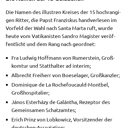
Die Namen des illu­stren Krei­ses der 15 hoch­ran­gi­
gen Rit­ter, die Papst Fran­zis­kus hand­ver­le­sen im
Vor­feld der Wahl nach San­ta Mar­ta ruft, wur­de
heu­te vom Vati­ka­ni­sten San­dro Magi­ster ver­öf­
fent­licht und dem Rang nach geordnet:
Fra Lud­wig Hoff­mann von Rum­er­stein, Groß­
kom­tur und Statt­hal­ter ad interim;
Albrecht Frei­herr von Boe­se­la­ger, Großkanzler;
Domi­ni­que de La Roche­fou­cauld-Mont­bel,
Großhospitalier;
János Ester­há­zy de Galán­tha, Rezep­tor des
Gemein­sa­men Schatzamtes;
Erich Prinz von Lob­ko­wicz, Vor­sit­zen­der der
deutschen-Assoziation;