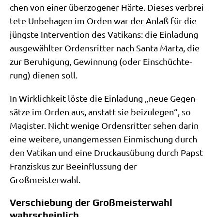
chen von einer über­zo­ge­ner Här­te. Die­ses ver­brei­
te­te Unbe­ha­gen im Orden war der Anlaß für die
jüng­ste Inter­ven­ti­on des Vati­kans: die Ein­la­dung
aus­ge­wähl­ter Ordens­rit­ter nach San­ta Mar­ta, die
zur Beru­hi­gung, Gewin­nung (oder Ein­schüch­te­
rung) die­nen soll.
In Wirk­lich­keit löste die Ein­la­dung „neue Gegen­
sät­ze im Orden aus, anstatt sie bei­zu­le­gen“, so
Magi­ster. Nicht weni­ge Ordens­rit­ter sehen dar­in
eine wei­te­re, unan­ge­mes­sen Ein­mi­schung durch
den Vati­kan und eine Druck­aus­übung durch Papst
Fran­zis­kus zur Beein­flus­sung der
Großmeisterwahl.
Verschiebung der Großmeisterwahl
wahrscheinlich