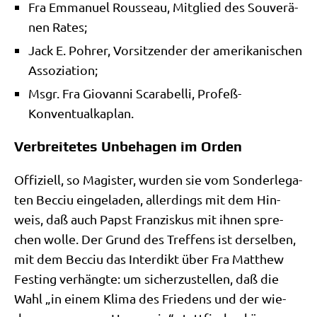
Fra Emma­nu­el Rous­se­au, Mit­glied des Sou­ve­rä­
nen Rates;
Jack E. Poh­rer, Vor­sit­zen­der der ame­ri­ka­ni­schen
Assoziation;
Msgr. Fra Gio­van­ni Sca­ra­bel­li, Profeß-
Konventualkaplan.
Verbreitetes Unbehagen im Orden
Offi­zi­ell, so Magi­ster, wur­den sie vom Son­der­le­ga­
ten Becciu ein­ge­la­den, aller­dings mit dem Hin­
weis, daß auch Papst Fran­zis­kus mit ihnen spre­
chen wol­le. Der Grund des Tref­fens ist der­sel­ben,
mit dem Becciu das Inter­dikt über Fra Matthew
Fest­ing ver­häng­te: um sicher­zu­stel­len, daß die
Wahl „in einem Kli­ma des Frie­dens und der wie­