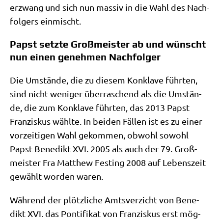
erzwang und sich nun mas­siv in die Wahl des Nach­
fol­gers einmischt.
Papst setzte Großmeister ab und wünscht
nun einen genehmen Nachfolger
Die Umstän­de, die zu die­sem Kon­kla­ve führ­ten,
sind nicht weni­ger über­ra­schend als die Umstän­
de, die zum Kon­kla­ve führ­ten, das 2013 Papst
Fran­zis­kus wähl­te. In bei­den Fäl­len ist es zu einer
vor­zei­ti­gen Wahl gekom­men, obwohl sowohl
Papst Bene­dikt XVI. 2005 als auch der 79. Groß­
mei­ster Fra Matthew Fest­ing 2008 auf Lebens­zeit
gewählt wor­den waren.
Wäh­rend der plötz­li­che Amts­ver­zicht von Bene­
dikt XVI. das Pon­ti­fi­kat von Fran­zis­kus erst mög­