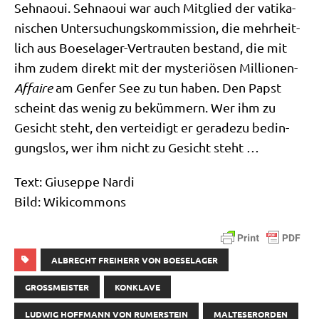
Seh­na­oui. Seh­na­oui war auch Mit­glied der vati­ka­
ni­schen Unter­su­chungs­kom­mis­si­on, die mehr­heit­
lich aus Boe­se­la­ger-Ver­trau­ten bestand, die mit
ihm zudem direkt mit der myste­riö­sen Mil­lio­nen-
Affai­re
am Gen­fer See zu tun haben. Den Papst
scheint das wenig zu beküm­mern. Wer ihm zu
Gesicht steht, den ver­tei­digt er gera­de­zu bedin­
gungs­los, wer ihm nicht zu Gesicht steht …
Text: Giu­sep­pe Nardi
Bild: Wikicommons
ALBRECHT FREIHERR VON BOESELAGER
GROSSMEISTER
KONKLAVE
LUDWIG HOFFMANN VON RUMERSTEIN
MALTESERORDEN