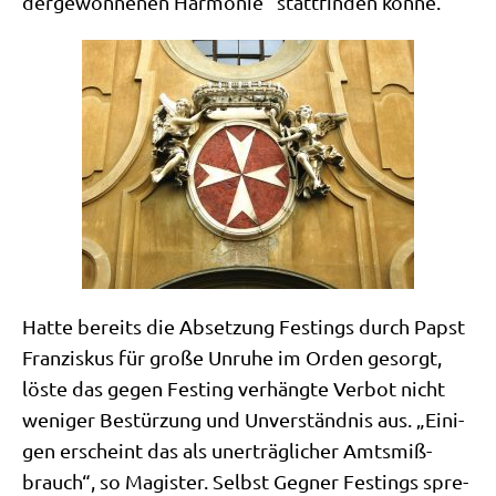
der­ge­won­ne­nen Har­mo­nie“ statt­fin­den könne.
Hat­te bereits die Abset­zung Fest­ings durch Papst
Fran­zis­kus für gro­ße Unru­he im Orden gesorgt,
löste das gegen Fest­ing ver­häng­te Ver­bot nicht
weni­ger Bestür­zung und Unver­ständ­nis aus. „Eini­
gen erscheint das als uner­träg­li­cher Amts­miß­
brauch“, so Magi­ster. Selbst Geg­ner Fest­ings spre­