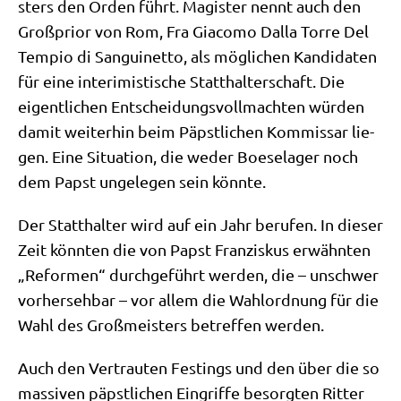
sters den Orden führt. Magi­ster nennt auch den
Groß­pri­or von Rom, Fra Gia­co­mo Dal­la Tor­re Del
Tem­pio di San­gui­net­to, als mög­li­chen Kan­di­da­ten
für eine inte­ri­mi­sti­sche Statt­hal­ter­schaft. Die
eigent­li­chen Ent­schei­dungs­voll­mach­ten wür­den
damit wei­ter­hin beim Päpst­li­chen Kom­mis­sar lie­
gen. Eine Situa­ti­on, die weder Boe­se­la­ger noch
dem Papst unge­le­gen sein könnte.
Der Statt­hal­ter wird auf ein Jahr beru­fen. In die­ser
Zeit könn­ten die von Papst Fran­zis­kus erwähn­ten
„Refor­men“ durch­ge­führt wer­den, die – unschwer
vor­her­seh­bar – vor allem die Wahl­ord­nung für die
Wahl des Groß­mei­sters betref­fen werden.
Auch den Ver­trau­ten Fest­ings und den über die so
mas­si­ven päpst­li­chen Ein­grif­fe besorg­ten Rit­ter