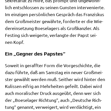
se­kre­ta­ri­at zu Hil­fe, das prompt und unge­wöhn­
lich ent­schlos­sen zu sei­nen Gun­sten inter­ve­nier­te.
Im ein­zi­gen per­sön­li­chen Gespräch das Fran­zis­kus
dem Groß­mei­ster gewähr­te, for­der­te er die Wie­
der­ein­set­zung Boe­se­la­gers als Groß­kanz­ler. Als
Fest­ing sich wei­ger­te, ver­lang­te der Papst sei­
nen Kopf.
Ein „Gegner des Papstes“
Soweit in geraff­ter Form die Vor­ge­schich­te, die
dazu führ­te, daß am Sams­tag ein neu­er Groß­mei­
ster gewählt wer­den muß. Seit­her wird hin­ter den
Kulis­sen eif­rig an Mehr­hei­ten gefeilt. Dabei wird
auch mora­li­scher Druck aus­ge­übt, denn wer sich
der „Boe­se­la­ger Rich­tung“, auch „Deut­sche Rich­
tung“ genannt, ver­wei­gert, wird ver­däch­tigt, ein