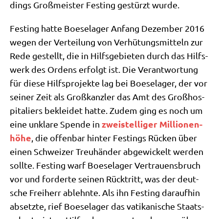
dings Groß­mei­ster Fest­ing gestürzt wurde.
Fest­ing hat­te Boe­se­la­ger Anfang Dezem­ber 2016
wegen der Ver­tei­lung von Ver­hü­tungs­mit­teln zur
Rede gestellt, die in Hilfs­ge­bie­ten durch das Hilfs­
werk des Ordens erfolgt ist. Die Ver­ant­wor­tung
für die­se Hilfs­pro­jek­te lag bei Boe­se­la­ger, der vor
sei­ner Zeit als Groß­kanz­ler das Amt des Groß­hos­
pi­ta­liers beklei­det hat­te. Zudem ging es noch um
zwei­stel­li­ger Mil­lio­nen­
eine unkla­re Spen­de in
hö­he
, die offen­bar hin­ter Fest­ings Rücken über
einen Schwei­zer Treu­hän­der abge­wickelt wer­den
soll­te. Fest­ing warf Boe­se­la­ger Ver­trau­ens­bruch
vor und for­der­te sei­nen Rück­tritt, was der deut­
sche Frei­herr ablehn­te. Als ihn Fest­ing dar­auf­hin
absetz­te, rief Boe­se­la­ger das vati­ka­ni­sche Staats­