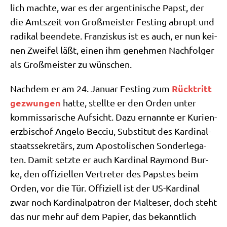
lich mach­te, war es der argen­ti­ni­sche Papst, der
die Amts­zeit von Groß­mei­ster Fest­ing abrupt und
radi­kal been­de­te. Fran­zis­kus ist es auch, er nun kei­
nen Zwei­fel läßt, einen ihm geneh­men Nach­fol­ger
als Groß­mei­ster zu wünschen.
Rück­tritt
Nach­dem er am 24. Janu­ar Fest­ing zum
gezwun­gen
hat­te, stell­te er den Orden unter
kom­mis­sa­ri­sche Auf­sicht. Dazu ernann­te er Kuri­en­
erz­bi­schof Ange­lo Becciu, Sub­sti­tut des Kar­di­nal­
staats­se­kre­tärs, zum Apo­sto­li­schen Son­der­le­ga­
ten. Damit setz­te er auch Kar­di­nal Ray­mond Bur­
ke, den offi­zi­el­len Ver­tre­ter des Pap­stes beim
Orden, vor die Tür. Offi­zi­ell ist der US-Kar­di­nal
zwar noch Kar­di­nal­pa­tron der Mal­te­ser, doch steht
das nur mehr auf dem Papier, das bekannt­lich