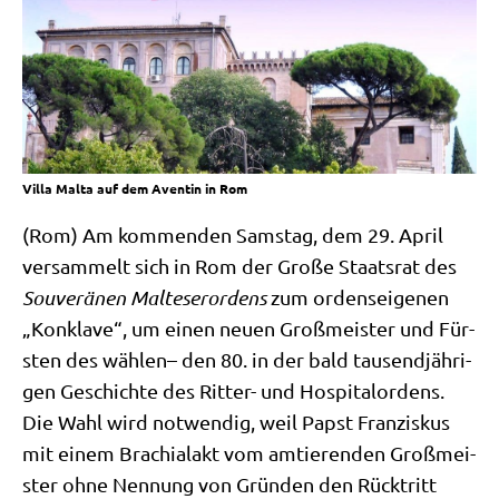
Villa Malta auf dem Aventin in Rom
(Rom) Am kom­men­den Sams­tag, dem 29. April
ver­sam­melt sich in Rom der Gro­ße Staats­rat des
Sou­ve­rä­nen Mal­te­ser­or­dens
zum ordens­ei­ge­nen
„Kon­kla­ve“, um einen neu­en Groß­mei­ster und Für­
sten des wäh­len– den 80. in der bald tau­send­jäh­ri­
gen Geschich­te des Rit­ter- und Hos­pi­tal­or­dens.
Die Wahl wird not­wen­dig, weil Papst Fran­zis­kus
mit einem Bra­chi­al­akt vom amtie­ren­den Groß­mei­
ster ohne Nen­nung von Grün­den den Rück­tritt