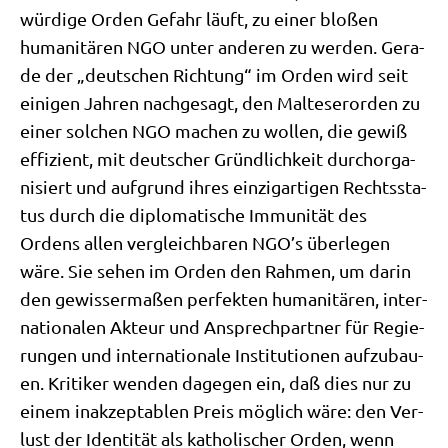
wür­di­ge Orden Gefahr läuft, zu einer blo­ßen
huma­ni­tä­ren NGO unter ande­ren zu wer­den. Gera­
de der „deut­schen Rich­tung“ im Orden wird seit
eini­gen Jah­ren nach­ge­sagt, den Mal­te­ser­or­den zu
einer sol­chen NGO machen zu wol­len, die gewiß
effi­zi­ent, mit deut­scher Gründ­lich­keit durch­or­ga­
ni­siert und auf­grund ihres ein­zig­ar­ti­gen Rechts­sta­
tus durch die diplo­ma­ti­sche Immu­ni­tät des
Ordens allen ver­gleich­ba­ren NGO’s über­le­gen
wäre. Sie sehen im Orden den Rah­men, um dar­in
den gewis­ser­ma­ßen per­fek­ten huma­ni­tä­ren, inter­
na­tio­na­len Akteur und Ansprech­part­ner für Regie­
run­gen und inter­na­tio­na­le Insti­tu­tio­nen auf­zu­bau­
en. Kri­ti­ker wen­den dage­gen ein, daß dies nur zu
einem inak­zep­ta­blen Preis mög­lich wäre: den Ver­
lust der Iden­ti­tät als katho­li­scher Orden, wenn