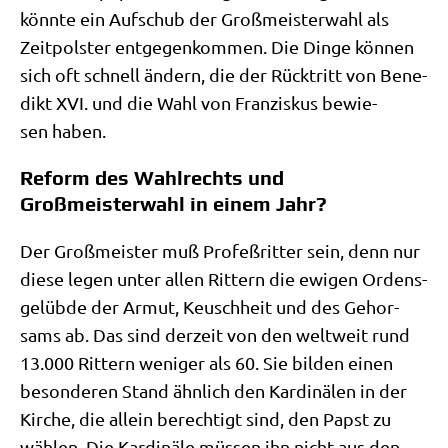
könn­te ein Auf­schub der Groß­mei­ster­wahl als
Zeit­pol­ster ent­ge­gen­kom­men. Die Din­ge kön­nen
sich oft schnell ändern, die der Rück­tritt von Bene­
dikt XVI. und die Wahl von Fran­zis­kus bewie­
sen haben.
Reform des Wahlrechts und
Großmeisterwahl in einem Jahr?
Der Groß­mei­ster muß Pro­feß­rit­ter sein, denn nur
die­se legen unter allen Rit­tern die ewi­gen Ordens­
ge­lüb­de der Armut, Keusch­heit und des Gehor­
sams ab. Das sind der­zeit von den welt­weit rund
13.000 Rit­tern weni­ger als 60. Sie bil­den einen
beson­de­ren Stand ähn­lich den Kar­di­nä­len in der
Kir­che, die allein berech­tigt sind, den Papst zu
wäh­len. Die Kar­di­nä­le müs­sen ihn nicht aus den