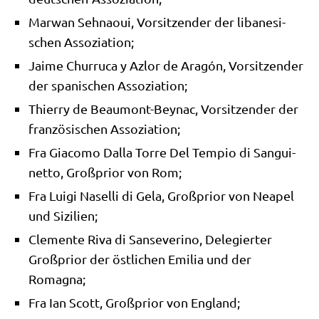
Mar­wan Seh­na­oui, Vor­sit­zen­der der liba­ne­si­
schen Assoziation;
Jai­me Chur­ru­ca y Azlor de Ara­gón, Vor­sit­zen­der
der spa­ni­schen Assoziation;
Thier­ry de Beau­mont-Bey­nac, Vor­sit­zen­der der
fran­zö­si­schen Assoziation;
Fra Gia­co­mo Dal­la Tor­re Del Tem­pio di San­gui­
net­to, Groß­pri­or von Rom;
Fra Lui­gi Nasel­li di Gela, Groß­pri­or von Nea­pel
und Sizilien;
Cle­men­te Riva di San­se­ve­ri­no, Dele­gier­ter
Groß­pri­or der öst­li­chen Emi­lia und der
Romagna;
Fra Ian Scott, Groß­pri­or von England;