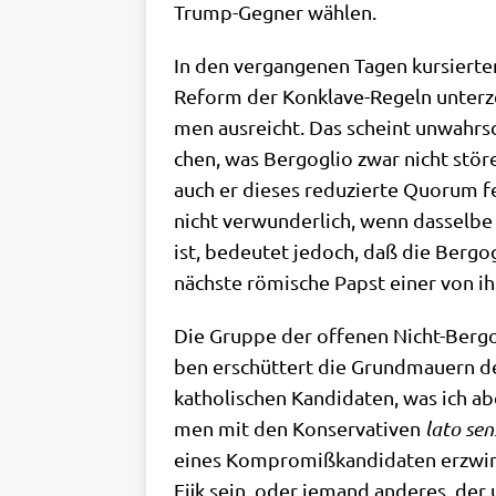
Trump-Geg­ner wählen.
In den ver­gan­ge­nen Tagen kur­sier­
Reform der Kon­kla­ve-Regeln unter­ze
men aus­reicht. Das scheint unwahr­sch
chen, was Berg­o­glio zwar nicht stö­r
auch er die­ses redu­zier­te Quo­rum fe
nicht ver­wun­der­lich, wenn das­sel­b
ist, bedeu­tet jedoch, daß die Berg­o­
näch­ste römi­sche Papst einer von i
Die Grup­pe der offe­nen Nicht-Berg­o
ben erschüt­tert die Grund­mau­ern der S
katho­li­schen Kan­di­da­ten, was ich a
men mit den Kon­ser­va­ti­ven
lato sen
eines Kom­pro­miß­kan­di­da­ten erzwi
Eĳk sein, oder jemand ande­res, der un