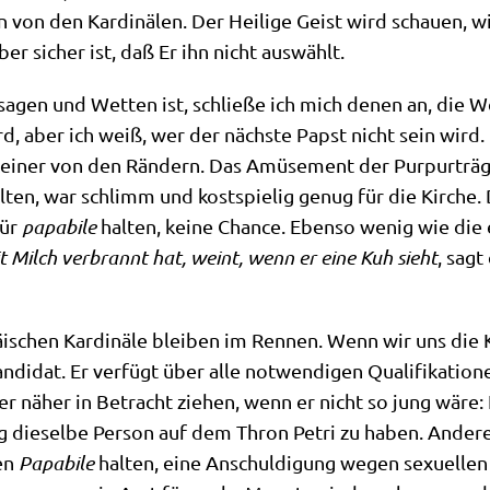
von den Kar­di­nä­len. Der Hei­li­ge Geist wird schau­en, wi
aber sicher ist, daß Er ihn nicht auswählt.
­sa­gen und Wet­ten ist, schlie­ße ich mich denen an, die 
d, aber ich weiß, wer der näch­ste Papst nicht sein wird. Es
kei­ner von den Rän­dern. Das Amü­se­ment der Pur­pur­tr
­ten, war schlimm und kost­spie­lig genug für die Kir­che. D
für
papa­bi­le
hal­ten, kei­ne Chan­ce. Eben­so wenig wie die e
t Milch ver­brannt hat, weint, wenn er eine Kuh sieht
, sagt
äi­schen Kar­di­nä­le blei­ben im Ren­nen. Wenn wir uns die 
n­di­dat. Er ver­fügt über alle not­wen­di­gen Qua­li­fi­ka­t
­der näher in Betracht zie­hen, wenn er nicht so jung wäre: 
ang die­sel­be Per­son auf dem Thron Petri zu haben. Ande­rer­
nen
Papa­bi­le
hal­ten, eine Anschul­di­gung wegen sexu­el­l