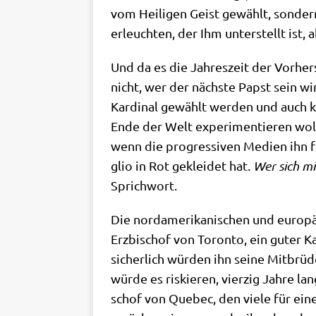
vom Hei­li­gen Geist gewählt, son­dern 
erleuch­ten, der Ihm unter­stellt ist, 
Und da es die Jah­res­zeit der Vor­her
nicht, wer der näch­ste Papst sein wir
Kar­di­nal gewählt wer­den und auch 
Ende der Welt expe­ri­men­tie­ren woll
wenn die pro­gres­si­ven Medi­en ihn 
glio in Rot geklei­det hat.
Wer sich mi
Sprichwort.
Die nord­ame­ri­ka­ni­schen und euro­p
Erz­bi­schof von Toron­to, ein guter Ka
sicher­lich wür­den ihn sei­ne Mit­brü
wür­de es ris­kie­ren, vier­zig Jah­re l
schof von Que­bec, den vie­le für ei