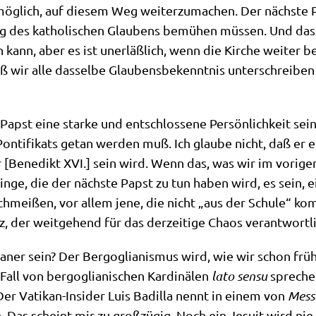
­lich, auf die­sem Weg wei­ter­zu­ma­chen. Der näch­ste Pon
ng des katho­li­schen Glau­bens bemü­hen müs­sen. Und das
kann, aber es ist uner­läß­lich, wenn die Kir­che wei­ter b
 wir alle das­sel­be Glau­bens­be­kennt­nis unter­schrei­ben
st eine star­ke und ent­schlos­se­ne Per­sön­lich­keit sein
­ti­fi­kats getan wer­den muß. Ich glau­be nicht, daß er ein
­ger [Bene­dikt XVI.] sein wird. Wenn das, was wir im vori­
n­ge, die der näch­ste Papst zu tun haben wird, es sein, e
schmei­ßen, vor allem jene, die nicht „aus der Schu­le“ ko
 der weit­ge­hend für das der­zei­ti­ge Cha­os ver­ant­wort­li
a­ner sein? Der Berg­o­glia­nis­mus wird, wie wir schon frü
ll von berg­o­glia­ni­schen Kar­di­nä­len
lato sen­su
spre­che
. Der Vati­kan-Insi­der Luis Badil­la nennt in einem von
Mes­s
 Das scheint mir zu groß­zü­gig. Noch ein Jesu­it wird ni