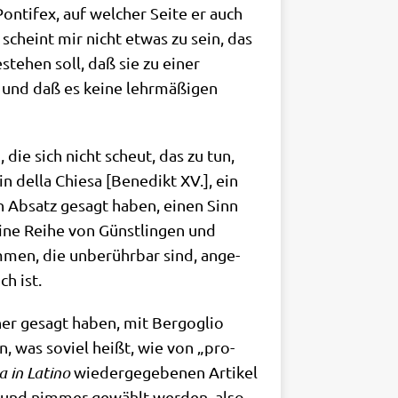
­ti­fex, auf wel­cher Sei­te er auch
 scheint mir nicht etwas zu sein, das
estehen soll, daß sie zu einer
 und daß es kei­ne lehr­mä­ßi­gen
, die sich nicht scheut, das zu tun,
 del­la Chie­sa [Bene­dikt XV.], ein
gen Absatz gesagt haben, einen Sinn
ine Rei­he von Günst­lin­gen und
m­men, die unbe­rühr­bar sind, ange­
ch ist.
­her gesagt haben, mit Berg­o­glio
n, was soviel heißt, wie von „pro­
a in Lati­no
wie­der­ge­ge­be­nen Arti­kel
e und nim­mer gewählt wer­den, also