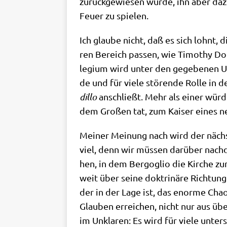
zurück­ge­wie­sen wur­de, ihn aber da
Feu­er zu spielen.
Ich glau­be nicht, daß es sich lohnt, d
ren Bereich pas­sen, wie Timo­thy Dola
le­gi­um wird unter den gege­be­nen U
de und für vie­le stö­ren­de Rol­le in
dil­lo
anschließt. Mehr als einer wür­d
dem Gro­ßen tat, zum Kai­ser eines ne
Mei­ner Mei­nung nach wird der näch­s
viel, denn wir müs­sen dar­über nach­
hen, in dem Berg­o­glio die Kir­che zu
weit über sei­ne dok­tri­nä­re Rich­tu
der in der Lage ist, das enor­me Cha­o
Glau­ben errei­chen, nicht nur aus über­
im Unkla­ren: Es wird für vie­le unter­