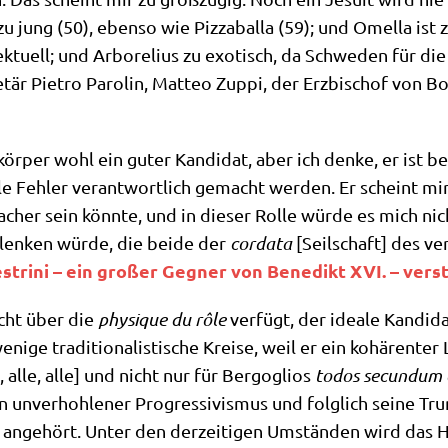
zu jung (50), eben­so wie Piz­za­bal­la (59); und Omel­la ist 
ek­tu­ell; und Arbo­re­li­us zu exo­tisch, da Schwe­den für die 
re­tär Pie­tro Paro­lin, Matteo Zup­pi, der Erz­bi­schof von 
­kör­per wohl ein guter Kan­di­dat, aber ich den­ke, er ist 
a­le Feh­ler ver­ant­wort­lich gemacht wer­den. Er scheint mi
­cher sein könn­te, und in die­ser Rol­le wür­de es mich nic
 len­ken wür­de, die bei­de der
corda­ta
[Seil­schaft] des ver­
ve­st­ri­ni – ein gro­ßer Geg­ner von Bene­dikt XVI. – ver­
cht über die
phy­si­que du rôle
ver­fügt, der idea­le Kan­di­d
i­ge tra­di­tio­na­li­sti­sche Krei­se, weil er ein kohä­ren­ter
, alle, alle] und nicht nur für Berg­o­gli­os
todos secund­um 
unver­hoh­le­ner Pro­gres­si­vis­mus und folg­lich sei­ne Tr
r ange­hört. Unter den der­zei­ti­gen Umstän­den wird das Hei