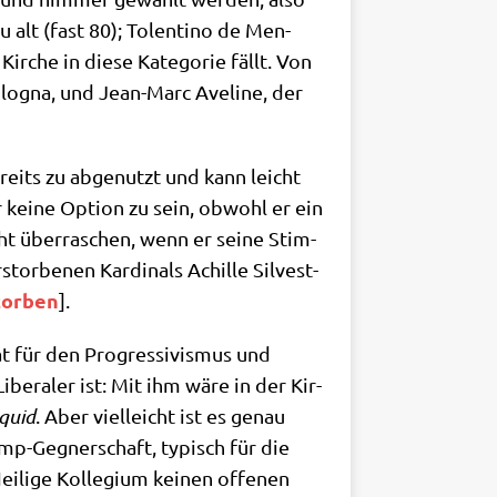
zu alt (fast 80); Tolen­ti­no de Men­
Kir­che in die­se Kate­go­rie fällt. Von
Bolo­gna, und Jean-Marc Ave­li­ne, der
bereits zu abge­nutzt und kann leicht
r kei­ne Opti­on zu sein, obwohl er ein
ht über­ra­schen, wenn er sei­ne Stim­
stor­be­nen Kar­di­nals Achil­le Sil­ve­st­
stor­ben
].
at für den Pro­gres­si­vis­mus und
 Libe­ra­ler ist: Mit ihm wäre in der Kir­
quid
. Aber viel­leicht ist es genau
ump-Geg­ner­schaft, typisch für die
­li­ge Kol­le­gi­um kei­nen offe­nen