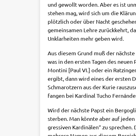
und gewollt wor­den. Aber es ist unmög
ste­hen mag, wird sich um die Klä­ru
plötz­lich oder über Nacht gesche­hen 
gemein­sa­men Leh­re zurück­kehrt, daß
Unklar­hei­ten mehr geben wird.
Aus die­sem Grund muß der näch­ste Pap
was in den ersten Tagen des neu­en Pon
Mon­ti­ni [Paul VI.] oder ein Ratz­in
ergibt, dann wird eines der ersten Di
Schma­rot­zern aus der Kurie raus­zu­
fan­gen bei Kar­di­nal Tucho Fernán­dez,
Wird der näch­ste Papst ein Berg­o­gli
ster­ben. Man könn­te aber auf jeden Fa
gres­si­ven Kar­di­nä­len“ zu spre­chen
meh­re­re Namen aus die­sem Bereich.