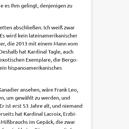
e es Ihm gelingt, den­je­ni­gen zu
Wet­ten abschlie­ßen. Ich weiß zwar
 wird kein latein­ame­ri­ka­ni­scher
ä­ger, die 2013 mit einem Mann vom
es­halb hat Kar­di­nal Tag­le, auch
xo­ti­schen Exem­pla­re, die Berg­o­
 ein his­pano­ame­ri­ka­ni­sches
Kana­di­er anse­hen, wäre Frank Leo,
io­nen, um gewählt zu wer­den, und
Er ist erst 53 Jah­re alt, und nie­mand
seits hat Kar­di­nal Lacroix, Erz­bi­
en Miß­brauchs im Gepäck, die zwar