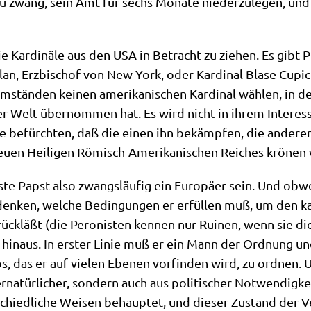
zu zwang, sein Amt für sechs Mona­te nie­der­zu­le­gen, un
ie Kar­di­nä­le aus den USA in Betracht zu zie­hen. Es gibt P
n, Erz­bi­schof von New York, oder Kar­di­nal Bla­se Cupich 
mstän­den kei­nen ame­ri­ka­ni­schen Kar­di­nal wäh­len, in
 der Welt über­nom­men hat. Es wird nicht in ihrem Inter­es
e befürch­ten, daß die einen ihn bekämp­fen, die ande­ren 
u­en Hei­li­gen Römisch-Ame­ri­ka­ni­schen Rei­ches krö­ne
te Papst also zwangs­läu­fig ein Euro­pä­er sein. Und obwo
den­ken, wel­che Bedin­gun­gen er erfül­len muß, um den ka
rück­läßt (die Pero­ni­sten ken­nen nur Rui­nen, wenn sie di
ng hin­aus. In erster Linie muß er ein Mann der Ord­nung und
s, das er auf vie­len Ebe­nen vor­fin­den wird, zu ord­nen. U
na­tür­li­cher, son­dern auch aus poli­ti­scher Not­wen­dig­ke
schied­li­che Wei­sen behaup­tet, und die­ser Zustand der Ve