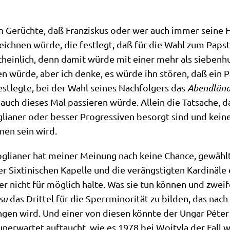
ten Gerüch­te, daß Fran­zis­kus oder wer auch immer sei­ne
ich­nen wür­de, die fest­legt, daß für die Wahl zum Papst 
ein­lich, denn damit wür­de mit einer mehr als sie­ben­hun­
en wür­de, aber ich den­ke, es wür­de ihn stö­ren, daß ein P
st­leg­te, bei der Wahl sei­nes Nach­fol­gers das
Abend­län­d
e auch die­ses Mal pas­sie­ren wür­de. Allein die Tat­sa­che
glia­ner oder bes­ser Pro­gres­si­ven besorgt sind und kei­n
hnen sein wird.
­glia­ner hat mei­ner Mei­nung nach kei­ne Chan­ce, gewählt
ix­ti­ni­schen Kapel­le und die ver­äng­stig­ten Kar­di­nä­le
ber nicht für mög­lich hal­te. Was sie tun kön­nen und zwei­
­su
das Drit­tel für die Sperr­mi­no­ri­tät zu bil­den, das nac
n­gen wird. Und einer von die­sen könn­te der Ungar Péter
er­war­tet auf­taucht, wie es 1978 bei Woj­ty­la der Fall 