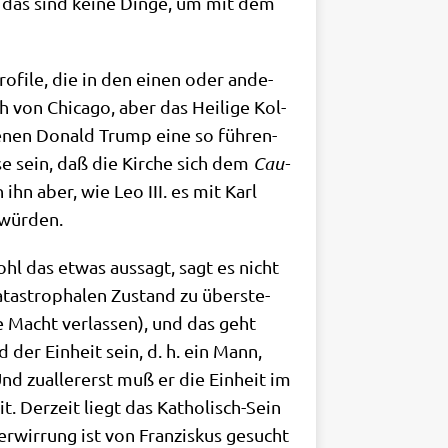
d das sind kei­ne Din­ge, um mit dem
ro­fi­le, die in den einen oder ande­
von Chi­ca­go, aber das Hei­li­ge Kol­
 denen Donald Trump eine so füh­ren­
­se sein, daß die Kir­che sich dem
Cau­
ihn aber, wie Leo III. es mit Karl
n würden.
hl das etwas aus­sagt, sagt es nicht
ta­stro­pha­len Zustand zu über­ste­
e Macht ver­las­sen), und das geht
 der Ein­heit sein, d. h. ein Mann,
nd zual­ler­erst muß er die Ein­heit im
it. Der­zeit liegt das Katho­lisch-Sein
r­wir­rung ist von Fran­zis­kus gesucht