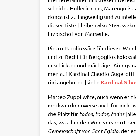
schei­det Hol­le­rich aus; Maren­go ist 
don­ca ist zu lang­wei­lig und zu intel­l
die­ser Liste blei­ben also Staats­se­k
Erz­bi­schof von Marseille.
Pie­tro Paro­lin wäre für die­sen Wahl
und zu Recht für Berg­o­gli­os kolos­s
geschick­ter und mäch­ti­ger Königs­ma
men auf Kar­di­nal Clau­dio Guge­rot­ti
Kar­di­nal Sil­
ri­ni ange­hö­ren [sie­he
Matteo Zup­pi wäre, auch wenn er ni
merk­wür­di­ger­wei­se auch für nicht wen
che Platz für
todos, todos, todos
[alle
das, was ihm den Weg ver­sperrt: sein 
Gemein­schaft von San­t’E­gi­dio
, der e