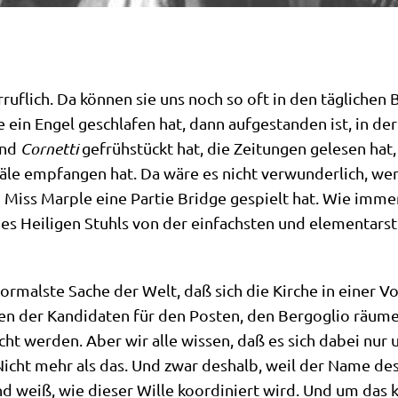
­ruf­lich. Da kön­nen sie uns noch so oft in den täg­li­chen B
 ein Engel geschla­fen hat, dann auf­ge­stan­den ist, in der 
nd
Cor­net­ti
gefrüh­stückt hat, die Zei­tun­gen gele­sen ha
nä­le emp­fan­gen hat. Da wäre es nicht ver­wun­der­lich, w
d Miss Mar­ple eine Par­tie Bridge gespielt hat. Wie immer
en des Hei­li­gen Stuhls von der ein­fach­sten und ele­men­t
or­mal­ste Sache der Welt, daß sich die Kir­che in einer V
n der Kan­di­da­ten für den Posten, den Berg­o­glio räu­me
reicht wer­den. Aber wir alle wis­sen, daß es sich dabei nu
t. Nicht mehr als das. Und zwar des­halb, weil der Name des
d weiß, wie die­ser Wil­le koor­di­niert wird. Und um das kl