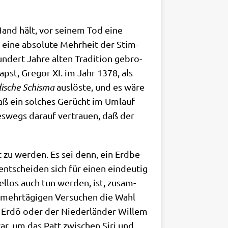
 Hand hält, vor sei­nem Tod eine
eine abso­lu­te Mehr­heit der Stim­
dert Jah­re alten Tra­di­ti­on gebro­
apst, Gre­gor XI. im Jahr 1378, als
i­sche Schis­ma
aus­lö­ste, und es wäre
, daß ein sol­ches Gerücht im Umlauf
es­wegs dar­auf ver­trau­en, daß der
 zu wer­den. Es sei denn, ein Erd­be­
 ent­schei­den sich für einen ein­deu­tig
fel­los auch tun wer­den, ist, zusam­
h mehr­tä­gi­gen Ver­su­chen die Wahl
 Erdö oder der Nie­der­län­der Wil­lem
war, um das Patt zwi­schen Siri und