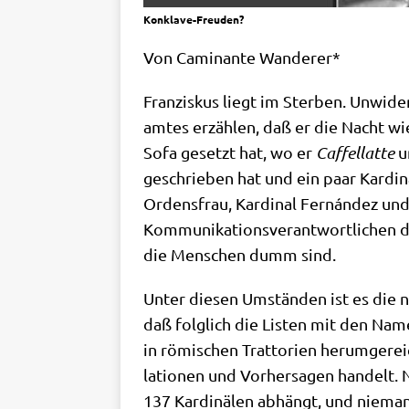
Konklave-Freuden?
Von Cami­nan­te Wanderer*
Fran­zis­kus liegt im Ster­ben. Unwi­der
am­tes erzäh­len, daß er die Nacht wie
Sofa gesetzt hat, wo er
Caf­fel­lat­te
u
geschrie­ben hat und ein paar Kar­di­
Ordens­frau, Kar­di­nal Fernán­dez un
Kom­mu­ni­ka­ti­ons­ver­ant­wort­li­ch
die Men­schen dumm sind.
Unter die­sen Umstän­den ist es die n
daß folg­lich die Listen mit den Name
in römi­schen Trat­to­ri­en her­um­ge­
la­tio­nen und Vor­her­sa­gen han­del
137 Kar­di­nä­len abhängt, und nie­man