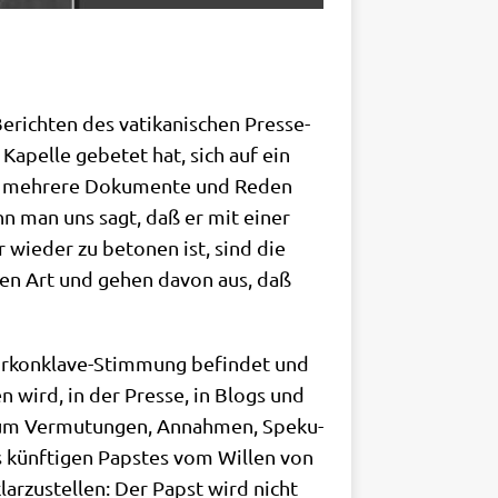
erich­ten des vati­ka­ni­schen Pres­se­
Kapel­le gebe­tet hat, sich auf ein
t, meh­re­re Doku­men­te und Reden
enn man uns sagt, daß er mit einer
 wie­der zu beto­nen ist, sind die
ar­sten Art und gehen davon aus, daß
or­kon­kla­ve-Stim­mung befin­det und
n wird, in der Pres­se, in Blogs und
r um Ver­mu­tun­gen, Annah­men, Spe­ku­
 künf­ti­gen Pap­stes vom Wil­len von
ar­zu­stel­len: Der Papst wird nicht