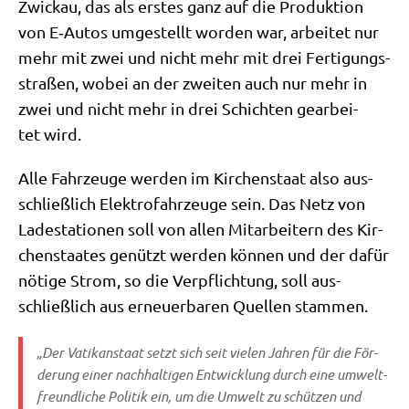
Zwickau, das als erstes ganz auf die Pro­duk­ti­on
von E‑Autos umge­stellt wor­den war, arbei­tet nur
mehr mit zwei und nicht mehr mit drei Fer­ti­gungs­
stra­ßen, wobei an der zwei­ten auch nur mehr in
zwei und nicht mehr in drei Schich­ten gear­bei­
tet wird.
Alle Fahr­zeu­ge wer­den im Kir­chen­staat also aus­
schließ­lich Elek­tro­fahr­zeu­ge sein. Das Netz von
Lade­sta­tio­nen soll von allen Mit­ar­bei­tern des Kir­
chen­staa­tes genützt wer­den kön­nen und der dafür
nöti­ge Strom, so die Ver­pflich­tung, soll aus­
schließ­lich aus erneu­er­ba­ren Quel­len stammen.
„Der Vati­kan­staat setzt sich seit vie­len Jah­ren für die För­
de­rung einer nach­hal­ti­gen Ent­wick­lung durch eine umwelt­
freund­li­che Poli­tik ein, um die Umwelt zu schüt­zen und