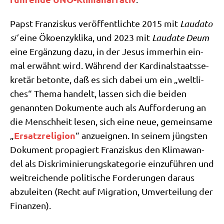
Papst Fran­zis­kus ver­öf­fent­lich­te 2015 mit
Lau­da­to
si’
eine Ökoen­zy­kli­ka, und 2023 mit
Lau­da­te Deum
eine Ergän­zung dazu, in der Jesus immer­hin ein­
mal erwähnt wird. Wäh­rend der Kar­di­nal­staats­se­
kre­tär beton­te, daß es sich dabei um ein „welt­li­
ches“ The­ma han­delt, las­sen sich die bei­den
genann­ten Doku­men­te auch als Auf­for­de­rung an
die Mensch­heit lesen, sich eine neue, gemein­sa­me
Ersatz­re­li­gi­on
„
“ anzu­eig­nen. In sei­nem jüng­sten
Doku­ment pro­pa­giert Fran­zis­kus den Kli­ma­wan­
del als Dis­kri­mi­nie­rungs­ka­te­go­rie ein­zu­füh­ren und
weit­rei­chen­de poli­ti­sche For­de­run­gen dar­aus
abzu­lei­ten (Recht auf Migra­ti­on, Umver­tei­lung der
Finanzen).