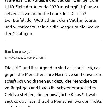
UNO-Zie­le der Agen­da 2030 muster­gül­tig“ umzu­
set­zen als viel­mehr die Leh­re Jesu Christi?
Der Bei­fall der Welt scheint dem Vati­kan teu­rer
und wich­ti­ger zu sein als die Sor­ge um die See­len
der Gläubigen.
Barbara
sagt:
17. NOVEMBER 2023 UM 21:35 UHR
Die UNO und ihre Agen­den sind anti­christ­lich, gar
gegen die Men­schen. Ihre Nar­ra­ti­ve sind unwis­sen­
schaft­lich und die­nen nur dazu, die Men­schen zu
ver­äng­sti­gen und ihnen ihr schwer erar­bei­te­tes
Geld zu steh­len, die­ser unsäg­li­che Klaus Schwab
sagt es doch stän­dig „die Men­schen wer­den nichts