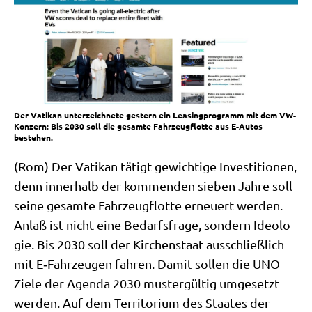
Der Vatikan unterzeichnete gestern ein Leasingprogramm mit dem VW-
Konzern: Bis 2030 soll die gesamte Fahrzeugflotte aus E-Autos
bestehen.
(Rom) Der Vati­kan tätigt gewich­ti­ge Inve­sti­tio­nen,
denn inner­halb der kom­men­den sie­ben Jah­re soll
sei­ne gesam­te Fahr­zeug­flot­te erneu­ert wer­den.
Anlaß ist nicht eine Bedarfs­fra­ge, son­dern Ideo­lo­
gie. Bis 2030 soll der Kir­chen­staat aus­schließ­lich
mit E‑Fahrzeugen fah­ren. Damit sol­len die UNO-
Zie­le der Agen­da 2030 muster­gül­tig umge­setzt
wer­den. Auf dem Ter­ri­to­ri­um des Staa­tes der