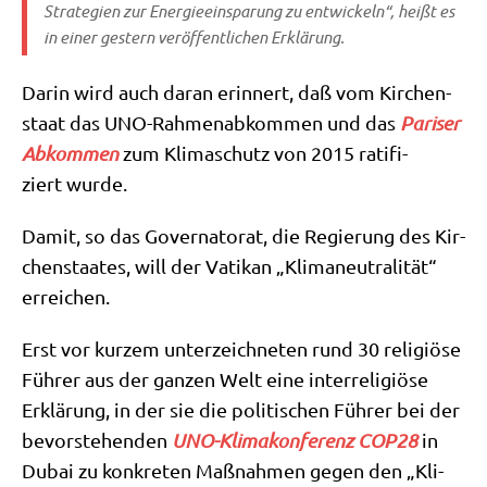
Stra­te­gien zur Ener­gie­ein­spa­rung zu ent­wickeln“, heißt es
in einer gestern ver­öf­fent­li­chen Erklärung.
Dar­in wird auch dar­an erin­nert, daß vom Kir­chen­
staat das UNO-Rah­men­ab­kom­men und das
Pari­ser
Abkom­men
zum Kli­ma­schutz von 2015 rati­fi­
ziert wurde.
Damit, so das Gover­na­torat, die Regie­rung des Kir­
chen­staa­tes, will der Vati­kan „Kli­ma­neu­tra­li­tät“
erreichen.
Erst vor kur­zem unter­zeich­ne­ten rund 30 reli­giö­se
Füh­rer aus der gan­zen Welt eine inter­re­li­giö­se
Erklä­rung, in der sie die poli­ti­schen Füh­rer bei der
bevor­ste­hen­den
UNO-Kli­ma­kon­fe­renz COP28
in
Dubai zu kon­kre­ten Maß­nah­men gegen den „Kli­