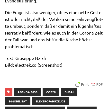
Evangelisierung.
Die Fra­ge ist also weni­ger, ob es eine net­te Geste
ist oder nicht, daß der Vati­kan sei­ne Fahr­zeug­flot­
te umbaut, son­dern daß er damit ein lügen­haf­tes
Nar­ra­tiv beför­dert, wie es auch in der Coro­na-Zeit
der Fall war, und das ist für die Kir­che höchst
problematisch.
Text: Giu­sep­pe Nar­di
Bild: elect​rek​.co (Screen­shot)
AGENDA 2030
COP28
DUBAI
E-MOBILITÄT
ELEKTROFAHRZEUGE