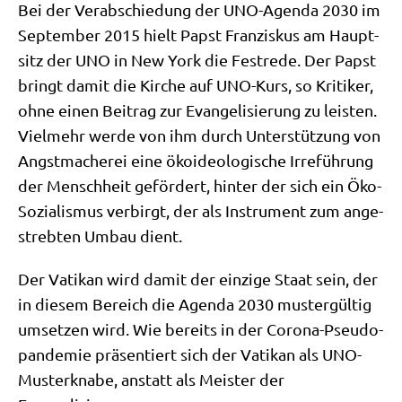
Bei der Ver­ab­schie­dung der UNO-Agen­da 2030 im
Sep­tem­ber 2015 hielt Papst Fran­zis­kus am Haupt­
sitz der UNO in New York die Fest­re­de. Der Papst
bringt damit die Kir­che auf UNO-Kurs, so Kri­ti­ker,
ohne einen Bei­trag zur Evan­ge­li­sie­rung zu lei­sten.
Viel­mehr wer­de von ihm durch Unter­stüt­zung von
Angst­ma­che­rei eine öko­ideo­lo­gi­sche Irre­füh­rung
der Mensch­heit geför­dert, hin­ter der sich ein Öko-
Sozia­lis­mus ver­birgt, der als Instru­ment zum ange­
streb­ten Umbau dient.
Der Vati­kan wird damit der ein­zi­ge Staat sein, der
in die­sem Bereich die Agen­da 2030 muster­gül­tig
umset­zen wird. Wie bereits in der Coro­na-Pseu­do­
pan­de­mie prä­sen­tiert sich der Vati­kan als UNO-
Muster­kna­be, anstatt als Mei­ster der