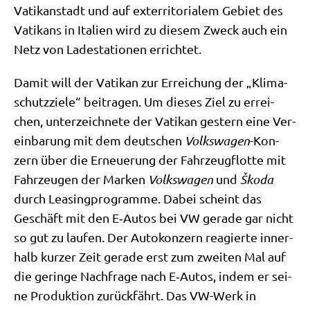
Vati­kan­stadt und auf exter­ri­to­ria­lem Gebiet des
Vati­kans in Ita­li­en wird zu die­sem Zweck auch ein
Netz von Lade­sta­tio­nen errichtet.
Damit will der Vati­kan zur Errei­chung der „Kli­ma­
schutz­zie­le“ bei­tra­gen. Um die­ses Ziel zu errei­
chen, unter­zeich­ne­te der Vati­kan gestern eine Ver­
ein­ba­rung mit dem deut­schen
Volks­wa­gen
-Kon­
zern über die Erneue­rung der Fahr­zeug­flot­te mit
Fahr­zeu­gen der Mar­ken
Volks­wa­gen
und
Ško­da
durch Lea­sing­pro­gram­me. Dabei scheint das
Geschäft mit den E‑Autos bei VW gera­de gar nicht
so gut zu lau­fen. Der Auto­kon­zern reagier­te inner­
halb kur­zer Zeit gera­de erst zum zwei­ten Mal auf
die gerin­ge Nach­fra­ge nach E‑Autos, indem er sei­
ne Pro­duk­ti­on zurück­fährt. Das VW-Werk in