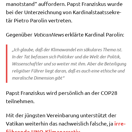
ma­not­stand“ auf­for­dern. Papst Fran­zis­kus wur­de
bei der Unter­zeich­nung von Kar­di­nal­staats­se­kre­
tär Pie­tro Paro­lin vertreten.
Gegen­über
Vati­can­News
erklär­te Kar­di­nal Parolin:
„Ich glau­be, daß der Kli­ma­wan­del ein säku­la­res The­ma ist.
In der Tat befas­sen sich Poli­ti­ker und die Welt der Poli­tik,
Wis­sen­schaft­ler und so wei­ter mit ihm. Aber die Betei­li­gung
reli­giö­ser Füh­rer liegt dar­an, daß es auch eine ethi­sche und
mora­li­sche Dimen­si­on gibt“
Papst Fran­zis­kus wird per­sön­lich an der COP28
teilnehmen.
Mit der jüng­sten Ver­ein­ba­rung unter­stützt der
irre­
Vati­kan wei­ter­hin das nach­weis­lich fal­sche, ja
füh­ren­de UNO-Kli­manar­ra­tiv
.