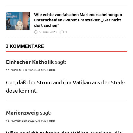
Wie echte von falschen Marienerscheinungen
unterscheiden? Papst Franziskus: „Gar nicht
dort suchen“
5. Juni 2023
1
3 KOMMENTARE
Einfacher Katholik
sagt:
16. NOVEMBER 2023 UM 18:23 UHR
Gut, daß der Strom auch im Vati­kan aus der Steck­
do­se kommt.
Marienzweig
sagt:
16. NOVEMBER 2023 UM 19:04 UHR
Wäre es nicht Auf­ga­be des Vati­kan, weni­ger „die