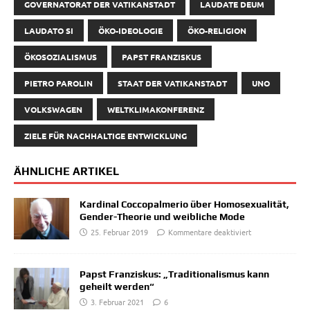
GOVERNATORAT DER VATIKANSTADT
LAUDATE DEUM
LAUDATO SI
ÖKO-IDEOLOGIE
ÖKO-RELIGION
ÖKOSOZIALISMUS
PAPST FRANZISKUS
PIETRO PAROLIN
STAAT DER VATIKANSTADT
UNO
VOLKSWAGEN
WELTKLIMAKONFERENZ
ZIELE FÜR NACHHALTIGE ENTWICKLUNG
ÄHNLICHE ARTIKEL
Kardinal Coccopalmerio über Homosexualität,
Gender-Theorie und weibliche Mode
25. Februar 2019
Kommentare deaktiviert
Papst Franziskus: „Traditionalismus kann
geheilt werden“
3. Februar 2021
6