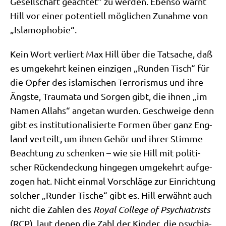
Gesell­schaft geäch­tet“ zu wer­den. Eben­so warnt
Hill vor einer poten­ti­ell mög­li­chen Zunah­me von
„Isla­mo­pho­bie“.
Kein Wort ver­liert Max Hill über die Tat­sa­che, daß
es umge­kehrt kei­nen ein­zi­gen „Run­den Tisch“ für
die Opfer des isla­mi­schen Ter­ro­ris­mus und ihre
Äng­ste, Trau­ma­ta und Sor­gen gibt, die ihnen „im
Namen Allahs“ ange­tan wur­den. Geschwei­ge denn
gibt es insti­tu­tio­na­li­sier­te For­men über ganz Eng­
land ver­teilt, um ihnen Gehör und ihrer Stim­me
Beach­tung zu schen­ken – wie sie Hill mit poli­ti­
scher Rücken­deckung hin­ge­gen umge­kehrt auf­ge­
zo­gen hat. Nicht ein­mal Vor­schlä­ge zur Ein­rich­tung
sol­cher „Run­der Tische“ gibt es. Hill erwähnt auch
nicht die Zah­len des
Roy­al Col­lege of Psych­ia­trists
(RCP), laut denen die Zahl der Kin­der, die psych­ia­