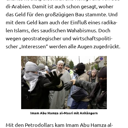
di-Ara­bi­en. Damit ist auch schon gesagt, woher
das Geld für den groß­zü­gi­gen Bau stamm­te. Und
mit dem Geld kam auch der Ein­fluß eines radi­ka­
len Islams, des sau­di­schen Waha­bis­mus. Doch
wegen geo­stra­te­gi­scher und wirt­schafts­po­li­ti­
scher „Inter­es­sen“ wer­den alle Augen zugedrückt.
Imam Abu Ham­za al-Mas­ri mit Anhängern
Mit den Petro­dol­lars kam Imam Abu Ham­za al-