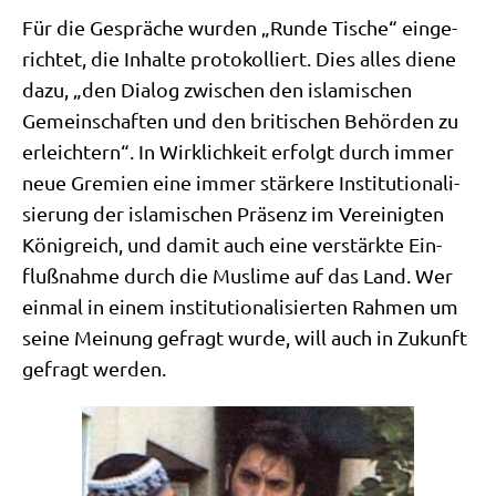
Für die Gesprä­che wur­den „Run­de Tische“ ein­ge­
rich­tet, die Inhal­te pro­to­kol­liert. Dies alles die­ne
dazu, „den Dia­log zwi­schen den isla­mi­schen
Gemein­schaf­ten und den bri­ti­schen Behör­den zu
erleich­tern“. In Wirk­lich­keit erfolgt durch immer
neue Gre­mi­en eine immer stär­ke­re Insti­tu­tio­na­li­
sie­rung der isla­mi­schen Prä­senz im Ver­ei­nig­ten
König­reich, und damit auch eine ver­stärk­te Ein­
fluß­nah­me durch die Mus­li­me auf das Land. Wer
ein­mal in einem insti­tu­tio­na­li­sier­ten Rah­men um
sei­ne Mei­nung gefragt wur­de, will auch in Zukunft
gefragt werden.