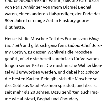
Char­lie Heb­do
bekannt wur­de, daß die Atten­tä­ter
von Paris Anhän­ger von Imam Dja­mel Beghal
waren, einem ande­ren Haß­pre­di­ger, der Ende der
90er Jah­re für eini­ge Zeit in Fins­bu­ry gepre­
digt hatte.
Heu­te ist die Moschee Teil des Forums von
Isling­
ton Faith
und gibt sich ganz fein.
Labour
-Chef Jere­
my Cor­byn, zu des­sen Wahl­kreis die Moschee
gehört, nütz­te sie bereits mehr­fach für Ver­samm­
lun­gen sei­ner Par­tei. Die mus­li­mi­sche Wäh­ler­kli­en­
tel will umwor­ben wer­den, und dabei hat
Labour
die besten Kar­ten. Fein gibt sich die Moschee seit
das Geld aus Sau­di-Ara­bi­en spru­delt, und das ist
seit mehr als 20 Jah­ren. Dazu gehör­ten auch Ima­
me wie al-Mas­ri, Beghal und Choudary.