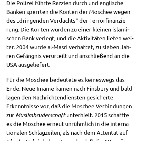
Die Poli­zei führ­te Raz­zi­en durch und eng­li­sche
Ban­ken sperr­ten die Kon­ten der Moschee wegen
des „drin­gen­den Ver­dachts“ der Ter­ror­fi­nan­zie­
rung. Die Kon­ten wur­den zu einer klei­nen isla­mi­
schen Bank ver­legt, und die Akti­vi­tä­ten lie­fen wei­
ter. 2004 wur­de al-Mas­ri ver­haf­tet, zu sie­ben Jah­
ren Gefäng­nis ver­ur­teilt und anschlie­ßend an die
USA ausgeliefert.
Für die Moschee bedeu­te­te es kei­nes­wegs das
Ende. Neue Ima­me kamen nach Fins­bu­ry und bald
lagen den Nach­rich­ten­dien­sten gesi­cher­te
Erkennt­nis­se vor, daß die Moschee Ver­bin­dun­gen
zur
Mus­lim­bru­der­schaft
unter­hielt. 2015 schaff­te
es die Moschee erneut unrühm­lich in die inter­na­
tio­na­len Schlag­zei­len, als nach dem Atten­tat auf