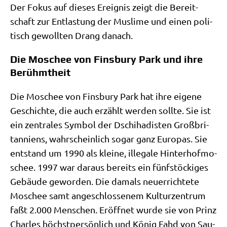
Der Fokus auf die­ses Ereig­nis zeigt die Bereit­
schaft zur Ent­la­stung der Mus­li­me und einen poli­
tisch gewoll­ten Drang danach.
Die Moschee von Finsbury Park und ihre
Berühmtheit
Die Moschee von Fins­bu­ry Park hat ihre eige­ne
Geschich­te, die auch erzählt wer­den soll­te. Sie ist
ein zen­tra­les Sym­bol der Dschi­ha­di­sten Groß­bri­
tan­ni­ens, wahr­schein­lich sogar ganz Euro­pas. Sie
ent­stand um 1990 als klei­ne, ille­ga­le Hin­ter­hof­mo­
schee. 1997 war dar­aus bereits ein fünf­stöcki­ges
Gebäu­de gewor­den. Die damals neu­errich­te­te
Moschee samt ange­schlos­se­nem Kul­tur­zen­trum
faßt 2.000 Men­schen. Eröff­net wur­de sie von Prinz
Charles höchst­per­sön­lich und König Fahd von Sau­