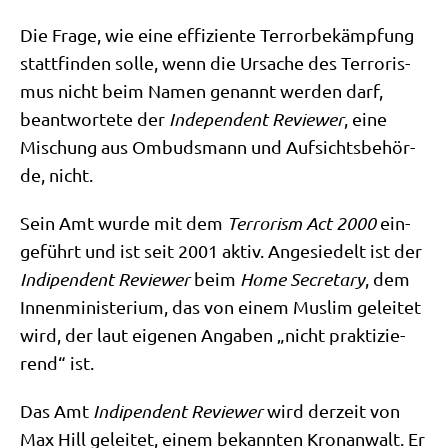
Die Fra­ge, wie eine effi­zi­en­te Ter­ror­be­kämp­fung
statt­fin­den sol­le, wenn die Ursa­che des Ter­ro­ris­
mus nicht beim Namen genannt wer­den darf,
beant­wor­te­te der
Inde­pen­dent Review­er
, eine
Mischung aus Ombuds­mann und Auf­sichts­be­hör­
de, nicht.
Sein Amt wur­de mit dem
Ter­ro­rism Act 2000
ein­
ge­führt und ist seit 2001 aktiv. Ange­sie­delt ist der
Indi­pen­dent
Review­er
beim
Home Secre­ta­ry
, dem
Innen­mi­ni­ste­ri­um, das von einem Mus­lim gelei­tet
wird, der laut eige­nen Anga­ben „nicht prak­ti­zie­
rend“ ist.
Das Amt
Indi­pen­dent
Review­er
wird der­zeit von
Max Hill gelei­tet, einem bekann­ten Kron­an­walt. Er