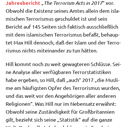
Jah­res­be­richt
„
The Ter­ro­rism Acts in 2017
“ vor.
Obwohl die Exi­stenz sei­nes Amtes allein dem isla­
mi­schen Ter­ro­ris­mus geschul­det ist und sein
Bericht auf 145 Sei­ten sich fak­tisch aus­schließ­lich
mit dem isla­mi­schen Ter­ro­ris­mus befaßt, behaup­
tet Max Hill den­noch, daß der Islam und der Ter­ro­
ris­mus nichts mit­ein­an­der zu tun hätten.
Hill kommt noch zu weit gewag­te­ren Schlüs­se. Sei­
ne Ana­ly­se aller ver­füg­ba­ren Ter­ror­sta­ti­sti­ken
habe erge­ben, so Hill, daß „auch“ 2017 „die Mus­li­
me am häu­fig­sten Opfer des Ter­ro­ris­mus wur­den,
und das weit vor den Ange­hö­ri­gen aller ande­ren
Reli­gio­nen“. Was Hill nur im Neben­satz erwähnt:
Obwohl sei­ne Zustän­dig­keit für Groß­bri­tan­ni­en
gilt, bezieht sich sei­ne „Sta­ti­stik“ auf die gan­ze