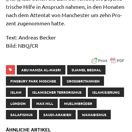
tri­sche Hil­fe in Anspruch nah­men, in den Mona­ten
nach dem Atten­tat von Man­che­ster um zehn Pro­
zent zuge­nom­men hatte.
Text: Andre­as Becker
Bild: NBQ/​CR
ABU HAMZA AL-MASRI
DJAMEL BEGHAL
FINSBURY PARK MOSCHEE
GROSSBRITANNIEN
ISLAM
ISLAMISCHER TERRORISMUS
ISLAMISIERUNG
LONDON
MAX HILL
MUSLIMBRÜDER
SALAFISMUS
SAUDI-ARABIEN
WAHABISMUS
ÄHNLICHE ARTIKEL