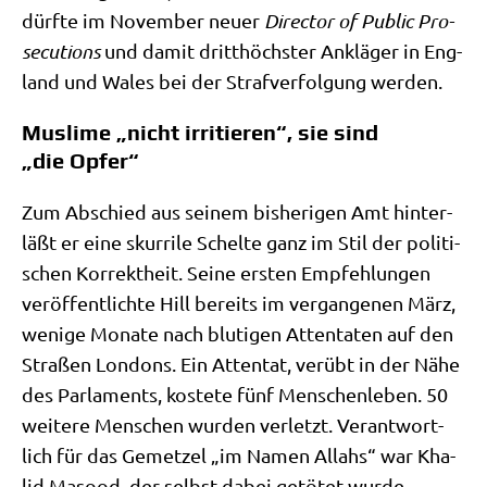
dürf­te im Novem­ber neu­er
Direc­tor of Public Pro­
se­cu­ti­ons
und damit dritt­höch­ster Anklä­ger in Eng­
land und Wales bei der Straf­ver­fol­gung werden.
Muslime „nicht irritieren“, sie sind
„die Opfer“
Zum Abschied aus sei­nem bis­he­ri­gen Amt hin­ter­
läßt er eine skur­ri­le Schel­te ganz im Stil der poli­ti­
schen Kor­rekt­heit. Sei­ne ersten Emp­feh­lun­gen
ver­öf­fent­lich­te Hill bereits im ver­gan­ge­nen März,
weni­ge Mona­te nach blu­ti­gen Atten­ta­ten auf den
Stra­ßen Lon­dons. Ein Atten­tat, ver­übt in der Nähe
des Par­la­ments, koste­te fünf Men­schen­le­ben. 50
wei­te­re Men­schen wur­den ver­letzt. Ver­ant­wort­
lich für das Gemet­zel „im Namen Allahs“ war Kha­
lid Maso­od, der selbst dabei getö­tet wurde.