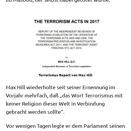
Ter­ro­ris­mus Report von Max Hill
Max Hill wie­der­hol­te seit sei­ner Ernen­nung im
Vor­jahr mehr­fach, daß „das Wort Ter­ro­ris­mus mit
kei­ner Reli­gi­on die­ser Welt in Ver­bin­dung
gebracht wer­den sollte“.
Vor weni­gen Tagen leg­te er dem Par­la­ment sei­nen