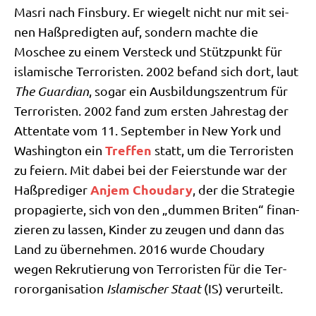
Mas­ri nach Fins­bu­ry. Er wie­gelt nicht nur mit sei­
nen Haß­pre­dig­ten auf, son­dern mach­te die
Moschee zu einem Ver­steck und Stütz­punkt für
isla­mi­sche Ter­ro­ri­sten. 2002 befand sich dort, laut
The Guar­di­an
, sogar ein Aus­bil­dungs­zen­trum für
Ter­ro­ri­sten. 2002 fand zum ersten Jah­res­tag der
Atten­ta­te vom 11. Sep­tem­ber in New York und
Tref­fen
Washing­ton ein
statt, um die Ter­ro­ri­sten
zu fei­ern. Mit dabei bei der Fei­er­stun­de war der
Anjem Chou­da­ry
Haß­pre­di­ger
, der die Stra­te­gie
pro­pa­gier­te, sich von den „dum­men Bri­ten“ finan­
zie­ren zu las­sen, Kin­der zu zeu­gen und dann das
Land zu über­neh­men. 2016 wur­de Chou­da­ry
wegen Rekru­tie­rung von Ter­ro­ri­sten für die Ter­
ror­or­ga­ni­sa­ti­on
Isla­mi­scher Staat
(IS) verurteilt.