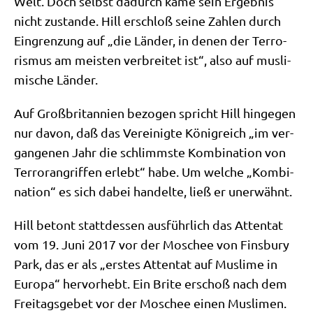
Welt. Doch selbst dadurch käme sein Ergeb­nis
nicht zustan­de. Hill erschloß sei­ne Zah­len durch
Ein­gren­zung auf „die Län­der, in denen der Ter­ro­
ris­mus am mei­sten ver­brei­tet ist“, also auf mus­li­
mi­sche Länder.
Auf Groß­bri­tan­ni­en bezo­gen spricht Hill hin­ge­gen
nur davon, daß das Ver­ei­nig­te König­reich „im ver­
gan­ge­nen Jahr die schlimm­ste Kom­bi­na­ti­on von
Ter­ror­an­grif­fen erlebt“ habe. Um wel­che „Kom­bi­
na­ti­on“ es sich dabei han­del­te, ließ er unerwähnt.
Hill betont statt­des­sen aus­führ­lich das Atten­tat
vom 19. Juni 2017 vor der Moschee von Fins­bu­ry
Park, das er als „erstes Atten­tat auf Mus­li­me in
Euro­pa“ her­vor­hebt. Ein Bri­te erschoß nach dem
Frei­tags­ge­bet vor der Moschee einen Mus­li­men.