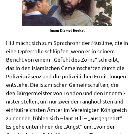
Imam Dja­mel Beghal
Hill macht sich zum Sprach­rohr der Mus­li­me, die in
eine Opfer­rol­le schlüp­fen, wenn er in sei­nem
Bericht von einem „Gefühl des Zorns“ schreibt,
das in den isla­mi­schen Gemein­schaf­ten durch die
Poli­zei­prä­senz und die poli­zei­li­chen Ermitt­lun­gen
ent­ste­he. Die isla­mi­schen Gemein­schaf­ten, die
den Bür­ger­mei­ster von Lon­don und den Innen­mi­
ni­ster stel­len, um nur zwei der rang­höch­sten und
ein­fluß­reich­sten Ämter im Ver­ei­nig­ten König­reich
zu nen­nen, füh­len sich – laut Hill – „aus­ge­grenzt“.
Es gehe unter ihnen die „Angst“ um, „von der