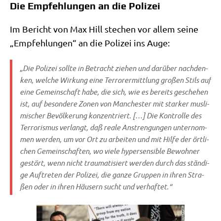
Die Empfehlungen an die Polizei
Im Bericht von Max Hill ste­chen vor allem sei­ne
„Emp­feh­lun­gen“ an die Poli­zei ins Auge:
„Die Poli­zei soll­te in Betracht zie­hen und dar­über nach­den­
ken, wel­che Wir­kung eine Ter­ror­er­mitt­lung gro­ßen Stils auf
eine Gemein­schaft habe, die sich, wie es bereits gesche­hen
ist, auf beson­de­re Zonen von Man­che­ster mit star­ker mus­li­
mi­scher Bevöl­ke­rung kon­zen­triert. […] Die Kon­trol­le des
Ter­ro­ris­mus ver­langt, daß rea­le Anstren­gun­gen unter­nom­
men wer­den, um vor Ort zu arbei­ten und mit Hil­fe der ört­li­
chen Gemein­schaf­ten, wo vie­le hyper­sen­si­ble Bewoh­ner
gestört, wenn nicht trau­ma­ti­siert wer­den durch das stän­di­
ge Auf­tre­ten der Poli­zei, die gan­ze Grup­pen in ihren Stra­
ßen oder in ihren Häu­sern sucht und verhaftet.“