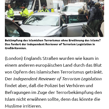
Bekämpfung des islamichen Terrorismus ohne Erwähnung des Islams?
Das fordert der Independent Reviewer of Terrorism Legislation in
Großbritannien.
(Lon­don) Eng­lands Stra­ßen wur­den wie kaum in
einem ande­ren euro­päi­schen Land durch das Blut
von Opfern des isla­mi­schen Ter­ro­ris­mus getränkt.
Der
Inde­pen­dent Review­er of Ter­ro­rism Legis­la­ti­on
fin­det aber, daß die Poli­zei bei Ver­hö­ren und
Befra­gun­gen im Zuge der Ter­ror­be­kämp­fung den
Islam nicht erwäh­nen soll­te, denn das könn­te die
Mus­li­me irritieren.