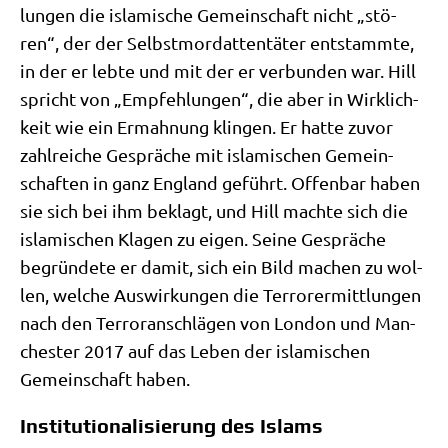
lun­gen die isla­mi­sche Gemein­schaft nicht „stö­
ren“, der der Selbst­mord­at­ten­tä­ter ent­stamm­te,
in der er leb­te und mit der er ver­bun­den war. Hill
spricht von „Emp­feh­lun­gen“, die aber in Wirk­lich­
keit wie ein Ermah­nung klin­gen. Er hat­te zuvor
zahl­rei­che Gesprä­che mit isla­mi­schen Gemein­
schaf­ten in ganz Eng­land geführt. Offen­bar haben
sie sich bei ihm beklagt, und Hill mach­te sich die
isla­mi­schen Kla­gen zu eigen. Sei­ne Gesprä­che
begrün­de­te er damit, sich ein Bild machen zu wol­
len, wel­che Aus­wir­kun­gen die Ter­ror­er­mitt­lun­gen
nach den Ter­ror­an­schlä­gen von Lon­don und Man­
che­ster 2017 auf das Leben der isla­mi­schen
Gemein­schaft haben.
Institutionalisierung des Islams