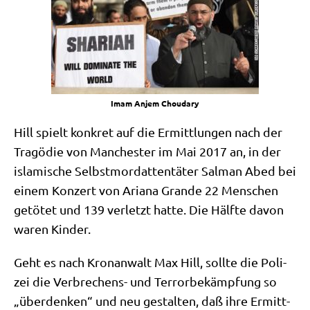
Imam Anjem Choudary
Hill spielt kon­kret auf die Ermitt­lun­gen nach der
Tra­gö­die von Man­che­ster im Mai 2017 an, in der
isla­mi­sche Selbst­mord­at­ten­tä­ter Sal­man Abed bei
einem Kon­zert von Aria­na Gran­de 22 Men­schen
getö­tet und 139 ver­letzt hat­te. Die Hälf­te davon
waren Kinder.
Geht es nach Kron­an­walt Max Hill, soll­te die Poli­
zei die Ver­bre­chens- und Ter­ror­be­kämp­fung so
„über­den­ken“ und neu gestal­ten, daß ihre Ermitt­