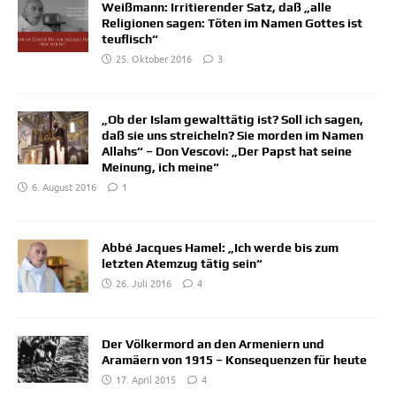
Weißmann: Irritierender Satz, daß „alle
Religionen sagen: Töten im Namen Gottes ist
teuflisch“
25. Oktober 2016
3
„Ob der Islam gewalttätig ist? Soll ich sagen,
daß sie uns streicheln? Sie morden im Namen
Allahs“ – Don Vescovi: „Der Papst hat seine
Meinung, ich meine“
6. August 2016
1
Abbé Jacques Hamel: „Ich werde bis zum
letzten Atemzug tätig sein“
26. Juli 2016
4
Der Völkermord an den Armeniern und
Aramäern von 1915 – Konsequenzen für heute
17. April 2015
4