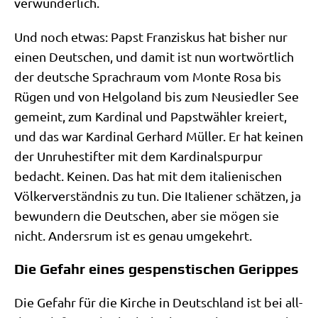
verwunderlich.
Und noch etwas: Papst Fran­zis­kus hat bis­her nur
einen Deut­schen, und damit ist nun wort­wört­lich
der deut­sche Sprach­raum vom Mon­te Rosa bis
Rügen und von Hel­go­land bis zum Neu­sied­ler See
gemeint, zum Kar­di­nal und Papst­wäh­ler kre­iert,
und das war Kar­di­nal Ger­hard Mül­ler. Er hat kei­nen
der Unru­he­stif­ter mit dem Kar­di­nals­pur­pur
bedacht. Kei­nen. Das hat mit dem ita­lie­ni­schen
Völ­ker­ver­ständ­nis zu tun. Die Ita­lie­ner schät­zen, ja
bewun­dern die Deut­schen, aber sie mögen sie
nicht. Anders­rum ist es genau umgekehrt.
Die Gefahr eines gespenstischen Gerippes
Die Gefahr für die Kir­che in Deutsch­land ist bei all­