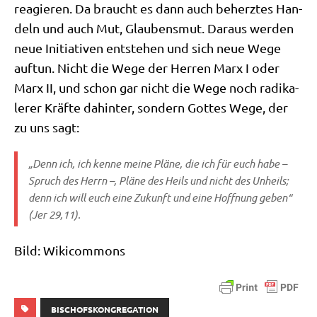
reagie­ren. Da braucht es dann auch beherz­tes Han­
deln und auch Mut, Glau­bens­mut. Dar­aus wer­den
neue Initia­ti­ven ent­ste­hen und sich neue Wege
auf­tun. Nicht die Wege der Her­ren Marx I oder
Marx II, und schon gar nicht die Wege noch radi­ka­
le­rer Kräf­te dahin­ter, son­dern Got­tes Wege, der
zu uns sagt:
„Denn ich, ich ken­ne mei­ne Plä­ne, die ich für euch habe –
Spruch des Herrn –, Plä­ne des Heils und nicht des Unheils;
denn ich will euch eine Zukunft und eine Hoff­nung geben“
(Jer 29,11).
Bild: Wiki­com­mons
BISCHOFSKONGREGATION