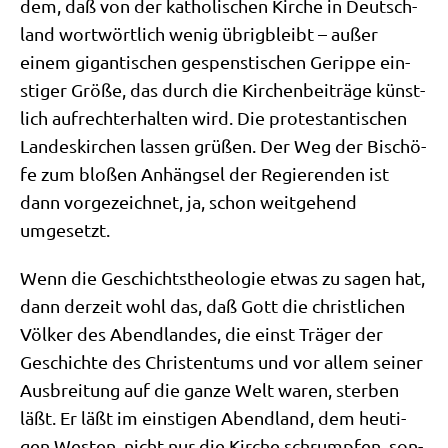
dem, daß von der katho­li­schen Kir­che in Deutsch­
land wort­wört­lich wenig übrig­bleibt – außer
einem gigan­ti­schen gespen­sti­schen Gerip­pe ein­
sti­ger Grö­ße, das durch die Kir­chen­bei­trä­ge künst­
lich auf­recht­erhal­ten wird. Die pro­te­stan­ti­schen
Lan­des­kir­chen las­sen grü­ßen. Der Weg der Bischö­
fe zum blo­ßen Anhäng­sel der Regie­ren­den ist
dann vor­ge­zeich­net, ja, schon weit­ge­hend
umgesetzt.
Wenn die Geschichts­theo­lo­gie etwas zu sagen hat,
dann der­zeit wohl das, daß Gott die christ­li­chen
Völ­ker des Abend­lan­des, die einst Trä­ger der
Geschich­te des Chri­sten­tums und vor allem sei­ner
Aus­brei­tung auf die gan­ze Welt waren, ster­ben
läßt. Er läßt im ein­sti­gen Abend­land, dem heu­ti­
gen Westen, nicht nur die Kir­che schrump­fen, son­