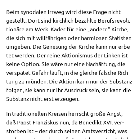
Beim syn­oda­len Irr­weg wird die­se Fra­ge nicht
gestellt. Dort sind kirch­lich bezahl­te Berufs­re­vo­lu­
tio­nä­re am Werk. Kader für eine „ande­re“ Kir­che,
die sich mit will­fäh­ri­gen oder harm­lo­sen Sta­ti­sten
umge­ben. Die Gene­sung der Kir­che kann nur erbe­
tet wer­den. Der rei­ne Aktio­nis­mus der Lin­ken ist
kei­ne Opti­on. Sie wäre nur eine Nach­äf­fung, die
ver­spä­tet Gefahr läuft, in die glei­che fal­sche Rich­
tung zu mün­den. Die Akti­on kann nur der Sub­stanz
fol­gen, sie kann nur ihr Aus­druck sein, sie kann die
Sub­stanz nicht erst erzeugen.
In tra­di­tio­nel­len Krei­sen herrscht gro­ße Angst,
daß Papst Fran­zis­kus nun, da Bene­dikt XVI. ver­
stor­ben ist – der durch sei­nen Amts­ver­zicht, was