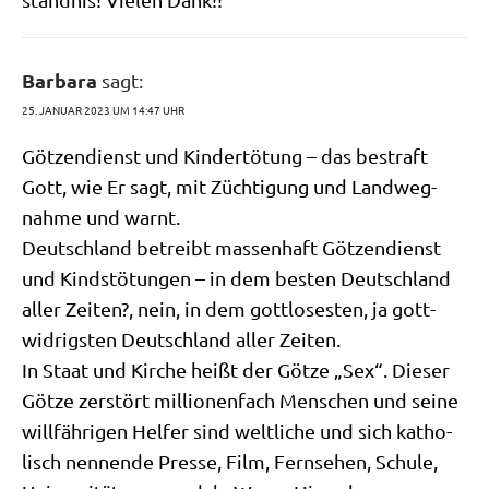
Barbara
sagt:
25. JANUAR 2023 UM 14:47 UHR
Göt­zen­dienst und Kin­der­tö­tung – das bestraft
Gott, wie Er sagt, mit Züch­ti­gung und Land­weg­
nah­me und warnt.
Deutsch­land betreibt mas­sen­haft Göt­zen­dienst
und Kinds­tö­tun­gen – in dem besten Deutsch­land
aller Zei­ten?, nein, in dem gott­lo­se­sten, ja gott­
wid­rig­sten Deutsch­land aller Zeiten.
In Staat und Kir­che heißt der Göt­ze „Sex“. Die­ser
Göt­ze zer­stört mil­lio­nen­fach Men­schen und sei­ne
will­fäh­ri­gen Hel­fer sind welt­li­che und sich katho­
lisch nen­nen­de Pres­se, Film, Fern­se­hen, Schu­le,