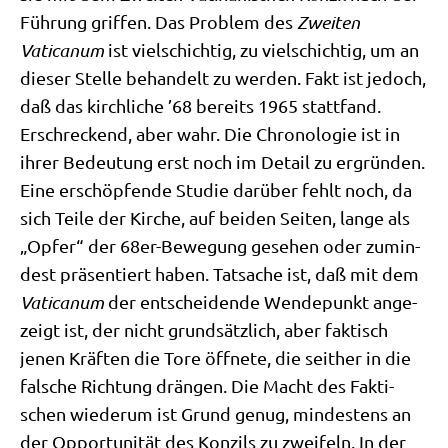
Füh­rung grif­fen. Das Pro­blem des
Zwei­ten
Vati
c
anum
ist viel­schich­tig, zu viel­schich­tig, um an
die­ser Stel­le behan­delt zu wer­den. Fakt ist jedoch,
daß das kirch­li­che ’68 bereits 1965 statt­fand.
Erschreckend, aber wahr. Die Chro­no­lo­gie ist in
ihrer Bedeu­tung erst noch im Detail zu ergrün­den.
Eine erschöp­fen­de Stu­die dar­über fehlt noch, da
sich Tei­le der Kir­che, auf bei­den Sei­ten, lan­ge als
„Opfer“ der 68er-Bewe­gung gese­hen oder zumin­
dest prä­sen­tiert haben. Tat­sa­che ist, daß mit dem
Vati­ca­num
der ent­schei­den­de Wen­de­punkt ange­
zeigt ist, der nicht grund­sätz­lich, aber fak­tisch
jenen Kräf­ten die Tore öff­ne­te, die seit­her in die
fal­sche Rich­tung drän­gen. Die Macht des Fak­ti­
schen wie­der­um ist Grund genug, min­de­stens an
der Oppor­tu­ni­tät des Kon­zils zu zwei­feln. In der