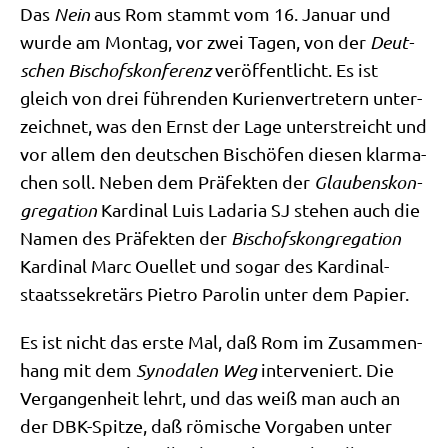
Das
Nein
aus Rom stammt vom 16. Janu­ar und
wur­de am Mon­tag, vor zwei Tagen, von der
Deut­
schen Bischofs­kon­fe­renz
ver­öf­fent­licht. Es ist
gleich von drei füh­ren­den Kuri­en­ver­tre­tern unter­
zeich­net, was den Ernst der Lage unter­streicht und
vor allem den deut­schen Bischö­fen die­sen klar­ma­
chen soll. Neben dem Prä­fek­ten der
Glau­bens­kon­
gre­ga­ti­on
Kar­di­nal Luis Lada­ria SJ ste­hen auch die
Namen des Prä­fek­ten der
Bischofs­kon­gre­ga­ti­on
Kar­di­nal Marc Ouel­let und sogar des Kar­di­nal­
staats­se­kre­tärs Pie­tro Paro­lin unter dem Papier.
Es ist nicht das erste Mal, daß Rom im Zusam­men­
hang mit dem
Syn­oda­len Weg
inter­ve­niert. Die
Ver­gan­gen­heit lehrt, und das weiß man auch an
der DBK-Spit­ze, daß römi­sche Vor­ga­ben unter