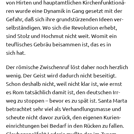
von Hir­ten und haupt­amt­li­chen Kir­chen­funk­tio­nä­
ren wur­de eine Dyna­mik in Gang gesetzt mit der
Gefahr, daß sich ihre grund­stür­zen­den Ideen ver­
selb­stän­di­gen. Wo sich die Revo­lu­ti­on erhebt,
sind Stolz und Hoch­mut nicht weit. Womit ein
teuf­li­sches Gebräu bei­sam­men ist, das es in
sich hat.
Der römi­sche Zwi­schen­ruf löst daher noch herz­lich
wenig. Der Geist wird dadurch nicht besei­tigt.
Schon des­halb nicht, weil nicht klar ist, wie ernst
es Rom tat­säch­lich damit ist, den deut­schen Irr­
weg zu stop­pen – bevor es zu spät ist. San­ta Mar­ta
betrach­tet sehr viel als Ver­hand­lungs­mas­se und
scheu­te nicht davor zurück, den eige­nen Kuri­en­
ein­rich­tun­gen bei Bedarf in den Rücken zu fal­len.
Glau­bens­prä­fekt Lada­ria muß­te das im Zusam­