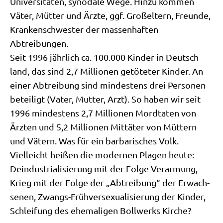
Uni­ver­si­tä­ten, syn­oda­le Wege. Hin­zu kom­men
Väter, Müt­ter und Ärz­te, ggf. Groß­el­tern, Freun­de,
Kran­ken­schwe­ster der mas­sen­haf­ten
Abtreibungen.
Seit 1996 jähr­lich ca. 100.000 Kin­der in Deutsch­
land, das sind 2,7 Mil­lio­nen getö­te­ter Kin­der. An
einer Abtrei­bung sind min­de­stens drei Per­so­nen
betei­ligt (Vater, Mut­ter, Arzt). So haben wir seit
1996 min­de­stens 2,7 Mil­lio­nen Mord­ta­ten von
Ärz­ten und 5,2 Mil­lio­nen Mit­tä­ter von Müt­tern
und Vätern. Was für ein bar­ba­ri­sches Volk.
Viel­leicht hei­ßen die moder­nen Pla­gen heu­te:
Deindu­stria­li­sie­rung mit der Fol­ge Ver­ar­mung,
Krieg mit der Fol­ge der „Abtrei­bung“ der Erwach­
se­nen, Zwangs-Früh­ver­se­xua­li­sie­rung der Kin­der,
Schlei­fung des ehe­ma­li­gen Boll­werks Kirche?