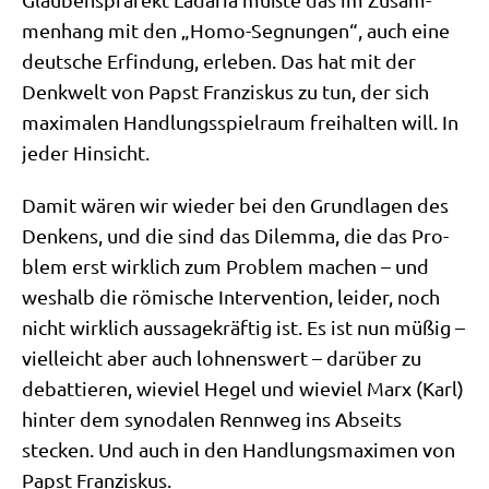
men­hang mit den „Homo-Seg­nun­gen“, auch eine
deut­sche Erfin­dung, erle­ben. Das hat mit der
Denk­welt von Papst Fran­zis­kus zu tun, der sich
maxi­ma­len Hand­lungs­spiel­raum frei­hal­ten will. In
jeder Hinsicht.
Damit wären wir wie­der bei den Grund­la­gen des
Den­kens, und die sind das Dilem­ma, die das Pro­
blem erst wirk­lich zum Pro­blem machen – und
wes­halb die römi­sche Inter­ven­ti­on, lei­der, noch
nicht wirk­lich aus­sa­ge­kräf­tig ist. Es ist nun müßig –
viel­leicht aber auch loh­nens­wert – dar­über zu
debat­tie­ren, wie­viel Hegel und wie­viel Marx (Karl)
hin­ter dem syn­oda­len Renn­weg ins Abseits
stecken. Und auch in den Hand­lungs­ma­xi­men von
Papst Franziskus.