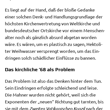
Es liegt auf der Hand, daß der blo­ße Gedan­ke
einer sol­chen Denk- und Hand­lungs­grund­la­ge der
höch­sten Kir­chen­ver­tre­tung von Welt­kir­che und
bun­des­deut­scher Orts­kir­che vor einem Men­schen­
al­ter noch als gänz­lich absurd abge­tan wor­den
wäre. Es wären, um es pla­stisch zu sagen, Hek­to­li­
ter Weih­was­ser ver­sprengt wor­den, um das Ein­
drin­gen solch schäd­li­cher Ein­flüs­se zu bannen.
Das kirchliche ’68 als Problem
Das Pro­blem ist also das Den­ken hin­ter dem Tun.
Sein Ein­drin­gen erfolg­te schlei­chend und lei­se.
Die Mah­ner wur­den nicht gehört, weil sich die
Expo­nen­ten der „neu­en“ Rich­tung gut tarn­ten, bis
sie mit dem
Zwei­ten Vati­ka­ni­schen Kon­zil
nach der