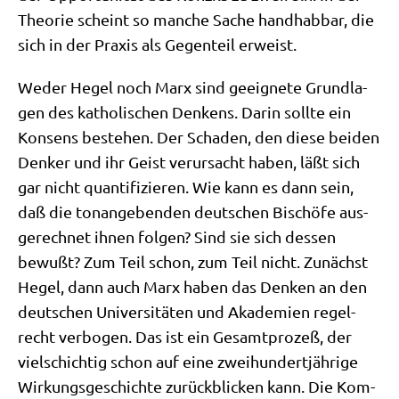
Theo­rie scheint so man­che Sache hand­hab­bar, die
sich in der Pra­xis als Gegen­teil erweist.
Weder Hegel noch Marx sind geeig­ne­te Grund­la­
gen des katho­li­schen Den­kens. Dar­in soll­te ein
Kon­sens bestehen. Der Scha­den, den die­se bei­den
Den­ker und ihr Geist ver­ur­sacht haben, läßt sich
gar nicht quan­ti­fi­zie­ren. Wie kann es dann sein,
daß die ton­an­ge­ben­den deut­schen Bischö­fe aus­
ge­rech­net ihnen fol­gen? Sind sie sich des­sen
bewußt? Zum Teil schon, zum Teil nicht. Zunächst
Hegel, dann auch Marx haben das Den­ken an den
deut­schen Uni­ver­si­tä­ten und Aka­de­mien regel­
recht ver­bo­gen. Das ist ein Gesamt­pro­zeß, der
viel­schich­tig schon auf eine zwei­hun­dert­jäh­ri­ge
Wir­kungs­ge­schich­te zurück­blicken kann. Die Kom­