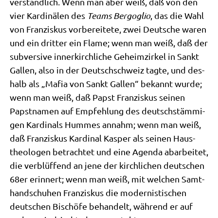
ver­ständ­lich. Wenn man aber weiß, daß von den
vier Kar­di­nä­len des
Teams Berg­o­glio
, das die Wahl
von Fran­zis­kus vor­be­rei­te­te, zwei Deut­sche waren
und ein drit­ter ein Fla­me; wenn man weiß, daß der
sub­ver­si­ve inner­kirch­li­che Geheim­zir­kel in Sankt
Gal­len, also in der Deutsch­schweiz tag­te, und des­
halb als „Mafia von Sankt Gal­len“ bekannt wur­de;
wenn man weiß, daß Papst Fran­zis­kus sei­nen
Papst­na­men auf Emp­feh­lung des deutsch­stäm­mi­
gen Kar­di­nals Hum­mes annahm; wenn man weiß,
daß Fran­zis­kus Kar­di­nal Kas­per als sei­nen Haus­
theo­lo­gen betrach­tet und eine Agen­da abar­bei­tet,
die ver­blüf­fend an jene der kirch­li­chen deut­schen
68er erin­nert; wenn man weiß, mit wel­chen Samt­
hand­schu­hen Fran­zis­kus die moder­ni­sti­schen
deut­schen Bischö­fe behan­delt, wäh­rend er auf