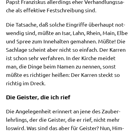
Papst Fran­zis­kus aller­dings eher Ver­hand­lungs­sa­
che als effek­ti­ve Fest­schrei­bung sind.
Die Tat­sa­che, daß sol­che Ein­grif­fe über­haupt not­
wen­dig sind, müß­te an Isar, Lahn, Rhein, Main, Elbe
und Spree zum Inne­hal­ten gemah­nen. Müß­te! Die
Sach­la­ge scheint aber nicht so ein­fach. Der Kar­ren
ist schon sehr ver­fah­ren. In der Kir­che mei­det
man, die Din­ge beim Namen zu nen­nen, sonst
müß­te es rich­ti­ger hei­ßen: Der Kar­ren steckt so
rich­tig im Dreck.
Die Geister, die ich rief
Die Ange­le­gen­heit erin­nert an jene des Zau­ber­
lehr­lings, der die Gei­ster, die er rief, nicht mehr
los­wird. Was sind das aber für Gei­ster? Nun, Him­