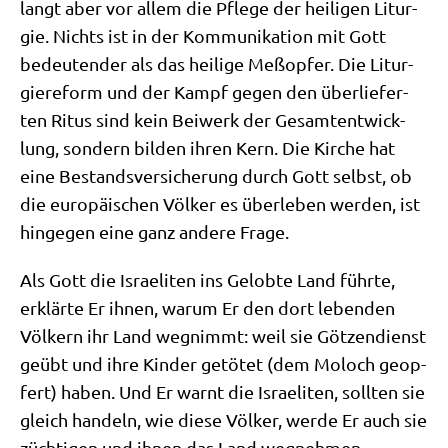
langt aber vor allem die Pfle­ge der hei­li­gen Lit­ur­
gie. Nichts ist in der Kom­mu­ni­ka­ti­on mit Gott
bedeu­ten­der als das hei­li­ge Meß­op­fer. Die Lit­ur­
gie­re­form und der Kampf gegen den über­lie­fer­
ten Ritus sind kein Bei­werk der Gesamt­ent­wick­
lung, son­dern bil­den ihren Kern. Die Kir­che hat
eine Bestands­ver­si­che­rung durch Gott selbst, ob
die euro­päi­schen Völ­ker es über­le­ben wer­den, ist
hin­ge­gen eine ganz ande­re Frage.
Als Gott die Israe­li­ten ins Gelob­te Land führ­te,
erklär­te Er ihnen, war­um Er den dort leben­den
Völ­kern ihr Land weg­nimmt: weil sie Göt­zen­dienst
geübt und ihre Kin­der getö­tet (dem Moloch geop­
fert) haben. Und Er warnt die Israe­li­ten, soll­ten sie
gleich han­deln, wie die­se Völ­ker, wer­de Er auch sie
züch­ti­gen und ihnen das Land wegnehmen.