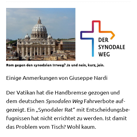
Rom gegen den synodalen Irrweg? Ja und nein, kurz, jein.
Eini­ge Anmer­kun­gen von Giu­sep­pe Nardi
Der Vati­kan hat die Hand­brem­se gezo­gen und
dem deut­schen
Syn­oda­len Weg
Fahr­ver­bo­te auf­
ge­zeigt. Ein „Syn­oda­ler Rat“ mit Ent­schei­dungs­be­
fug­nis­sen hat nicht errich­tet zu wer­den. Ist damit
das Pro­blem vom Tisch? Wohl kaum.