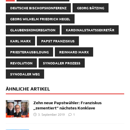
DEUTSCHE BISCHOFSKONFERENZ
GEORG BÄTZING
GEORG WILHELM FRIEDRICH HEGEL
GLAUBENSKONGREGATION
KARDINALSTAATSSEKRETÄR
KARL MARX
PAPST FRANZISKUS
PRIESTERAUSBILDUNG
REINHARD MARX
REVOLUTION
SYNODALER PROZESS
SYNODALER WEG
ÄHNLICHE ARTIKEL
Zehn neue Papstwähler: Franziskus
„zementiert“ nächstes Konklave
3. September 2019
1