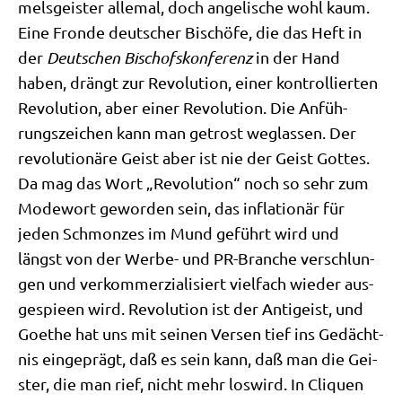
mels­gei­ster alle­mal, doch ange­li­sche wohl kaum.
Eine Fron­de deut­scher Bischö­fe, die das Heft in
der
Deut­schen Bischofs­kon­fe­renz
in der Hand
haben, drängt zur Revo­lu­ti­on, einer kon­trol­lier­ten
Revo­lu­ti­on, aber einer Revo­lu­ti­on. Die Anfüh­
rungs­zei­chen kann man getrost weg­las­sen. Der
revo­lu­tio­nä­re Geist aber ist nie der Geist Got­tes.
Da mag das Wort „Revo­lu­ti­on“ noch so sehr zum
Mode­wort gewor­den sein, das infla­tio­när für
jeden Schmon­zes im Mund geführt wird und
längst von der Wer­be- und PR-Bran­che ver­schlun­
gen und ver­kom­mer­zia­li­siert viel­fach wie­der aus­
ge­spie­en wird. Revo­lu­ti­on ist der Anti­geist, und
Goe­the hat uns mit sei­nen Ver­sen tief ins Gedächt­
nis ein­ge­prägt, daß es sein kann, daß man die Gei­
ster, die man rief, nicht mehr los­wird. In Cli­quen