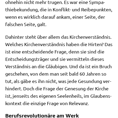
ohne­hin nicht mehr tru­gen. Es war eine Sym­pa­
thie­be­kun­dung, die in Kon­flikt- und Rei­be­punk­ten,
wenn es wirk­lich dar­auf ankam, einer Sei­te, der
fal­schen Sei­te, galt.
Dahin­ter steht über allem das Kir­chen­ver­ständ­nis.
Wel­ches Kir­chen­ver­ständ­nis haben die Hir­ten? Das
ist eine ent­schei­den­de Fra­ge, denn sie sind die
Ent­schei­dungs­trä­ger und sie ver­mit­teln die­ses
Ver­ständ­nis an die Gläu­bi­gen. Und da ist ein Bruch
gesche­hen, von dem man seit bald 60 Jah­ren so
tut, als gäbe es ihn nicht, was jede Gesun­dung ver­
hin­dert. Doch die Fra­ge der Gene­sung der Kir­che
ist, jen­seits des eige­nen See­len­heils, im Glau­bens­
kon­text die ein­zi­ge Fra­ge von Relevanz.
Berufsrevolutionäre am Werk