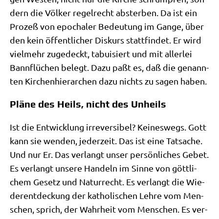
dern die Völ­ker regel­recht abster­ben. Da ist ein
Pro­zeß von epo­cha­ler Bedeu­tung im Gan­ge, über
den kein öffent­li­cher Dis­kurs statt­fin­det. Er wird
viel­mehr zuge­deckt, tabui­siert und mit aller­lei
Bann­flü­chen belegt. Dazu paßt es, daß die genann­
ten Kir­chen­hier­ar­chen dazu nichts zu sagen haben.
Pläne des Heils, nicht des Unheils
Ist die Ent­wick­lung irrever­si­bel? Kei­nes­wegs. Gott
kann sie wen­den, jeder­zeit. Das ist eine Tat­sa­che.
Und nur Er. Das ver­langt unser per­sön­li­ches Gebet.
Es ver­langt unse­re Han­deln im Sin­ne von gött­li­
chem Gesetz und Natur­recht. Es ver­langt die Wie­
der­ent­deckung der katho­li­schen Leh­re vom Men­
schen, sprich, der Wahr­heit vom Men­schen. Es ver­