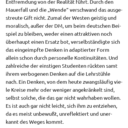
Ent­frem­dung von der Rea­li­tät führt. Durch den
Mau­er­fall und die „Wen­de“ ver­schwand das aus­ge­
streu­te Gift nicht. Zumal der Westen gei­stig und
mora­lisch, außer der DM, um beim deut­schen Bei­
spiel zu blei­ben, weder einen attrak­ti­ven noch
über­haupt einen Ersatz bot, ver­selb­stän­dig­te sich
das ein­ge­impf­te Den­ken in adap­tier­ter Form
allein schon durch per­so­nel­le Kon­ti­nui­tä­ten. Und
zahl­rei­che der ein­sti­gen Stu­den­ten rück­ten samt
ihrem ver­bo­ge­nen Den­ken auf die Lehr­stüh­le
nach. Ein Den­ken, von dem heu­te zwangs­läu­fig vie­
le Krei­se mehr oder weni­ger ange­krän­kelt sind,
selbst sol­che, die das gar nicht wahr­ha­ben wol­len.
Es ist auch gar nicht leicht, sich ihm zu ent­zie­hen,
da es meist unbe­wußt, unre­flek­tiert und uner­
kannt des Weges kommt.