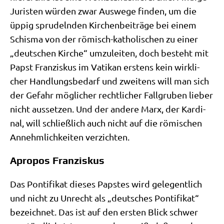
Juri­sten wür­den zwar Aus­we­ge fin­den, um die
üppig spru­deln­den Kir­chen­bei­trä­ge bei einem
Schis­ma von der römisch-katho­li­schen zu einer
„deut­schen Kir­che“ umzu­lei­ten, doch besteht mit
Papst Fran­zis­kus im Vati­kan erstens kein wirk­li­
cher Hand­lungs­be­darf und zwei­tens will man sich
der Gefahr mög­li­cher recht­li­cher Fall­gru­ben lie­ber
nicht aus­set­zen. Und der ande­re Marx, der Kar­di­
nal, will schließ­lich auch nicht auf die römi­schen
Annehm­lich­kei­ten verzichten.
Apropos Franziskus
Das Pon­ti­fi­kat die­ses Pap­stes wird gele­gent­lich
und nicht zu Unrecht als „deut­sches Pon­ti­fi­kat“
bezeich­net. Das ist auf den ersten Blick schwer