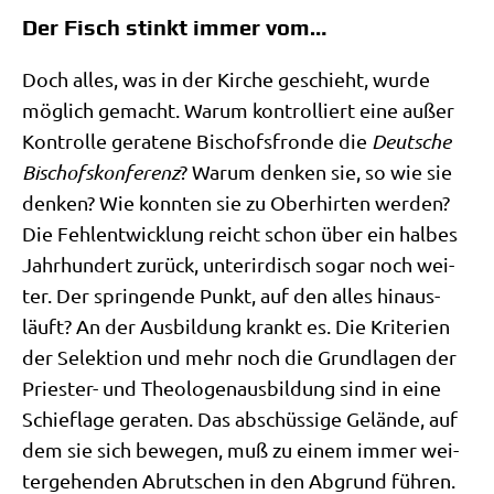
Der Fisch stinkt immer vom…
Doch alles, was in der Kir­che geschieht, wur­de
mög­lich gemacht. War­um kon­trol­liert eine außer
Kon­trol­le gera­te­ne Bischofs­fron­de die
Deut­sche
Bischofs­kon­fe­renz
? War­um den­ken sie, so wie sie
den­ken? Wie konn­ten sie zu Ober­hir­ten wer­den?
Die Fehl­ent­wick­lung reicht schon über ein hal­bes
Jahr­hun­dert zurück, unter­ir­disch sogar noch wei­
ter. Der sprin­gen­de Punkt, auf den alles hin­aus­
läuft? An der Aus­bil­dung krankt es. Die Kri­te­ri­en
der Selek­ti­on und mehr noch die Grund­la­gen der
Prie­ster- und Theo­lo­gen­aus­bil­dung sind in eine
Schief­la­ge gera­ten. Das abschüs­si­ge Gelän­de, auf
dem sie sich bewe­gen, muß zu einem immer wei­
ter­ge­hen­den Abrut­schen in den Abgrund füh­ren.