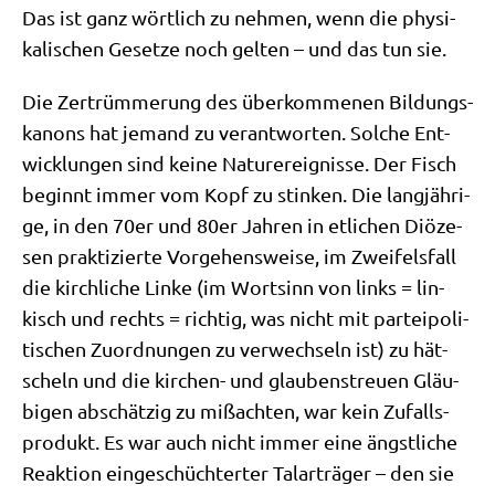
Das ist ganz wört­lich zu neh­men, wenn die phy­si­
ka­li­schen Geset­ze noch gel­ten – und das tun sie.
Die Zer­trüm­me­rung des über­kom­me­nen Bil­dungs­
ka­nons hat jemand zu ver­ant­wor­ten. Sol­che Ent­
wick­lun­gen sind kei­ne Natur­er­eig­nis­se. Der Fisch
beginnt immer vom Kopf zu stin­ken. Die lang­jäh­ri­
ge, in den 70er und 80er Jah­ren in etli­chen Diö­ze­
sen prak­ti­zier­te Vor­ge­hens­wei­se, im Zwei­fels­fall
die kirch­li­che Lin­ke (im Wort­sinn von links = lin­
kisch und rechts = rich­tig, was nicht mit par­tei­po­li­
ti­schen Zuord­nun­gen zu ver­wech­seln ist) zu hät­
scheln und die kir­chen- und glau­bens­treu­en Gläu­
bi­gen abschät­zig zu miß­ach­ten, war kein Zufalls­
pro­dukt. Es war auch nicht immer eine ängst­li­che
Reak­ti­on ein­ge­schüch­ter­ter Tal­ar­trä­ger – den sie