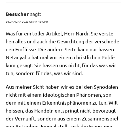
Besucher
sagt:
26. JANUAR 2023 UM 11:19 UHR
Was für ein tol­ler Arti­kel, Herr Nar­di. Sie ver­ste­
hen alles und auch die Gewich­tung der ver­schie­de­
nen Ein­flüs­se. Die ande­re Sei­te kann nur has­sen.
Net­an­y­a­hu hat mal vor einem christ­li­chen Publi­
kum gesagt: Sie has­sen uns nicht, für das was wir
tun, son­dern für das, was wir sind.
Aus mei­ner Sicht haben wir es bei den Syn­oda­len
nicht mit einem ideo­lo­gi­schen Phä­no­men, son­
dern mit einem Erkennt­nis­phä­no­men zu tun. Will
hei­ssen, das Han­deln ent­springt nicht bevor­zugt
der Ver­nunft, son­dern aus einem Zusam­men­spiel
von Antrie­ben. Ein­mal stellt sich die Fra­ge, wie