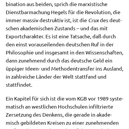
bi­na­ti­on aus bei­den, sprich die mar­xi­sti­sche
Dienst­bar­ma­chung Hegels für die Revo­lu­ti­on, die
immer mas­siv destruk­tiv ist, ist die
Crux
des deut­
schen aka­de­mi­schen Zustands – und das mit
Export­cha­rak­ter. Es ist eine Tat­sa­che, daß durch
den einst vor­aus­ei­len­den deut­schen Ruf in der
Phi­lo­so­phie und ins­ge­samt in den Wis­sen­schaf­ten,
dann zuneh­mend durch das deut­sche Geld ein
üppi­ger Ideen- und Metho­den­trans­fer ins Aus­land,
in zahl­rei­che Län­der der Welt statt­fand und
stattfindet.
Ein Kapi­tel für sich ist die vom KGB vor 1989 syste­
ma­tisch an west­li­chen Hoch­schu­len infil­trier­te
Zer­set­zung des Den­kens, die gera­de in aka­de­
misch gebil­de­ten Krei­sen zu einer zuneh­men­den