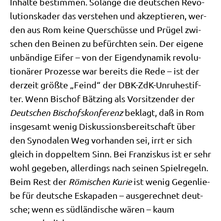
Inhal­te bestim­men. Solan­ge die deut­schen Revo­
lu­ti­ons­ka­der das ver­ste­hen und akzep­tie­ren, wer­
den aus Rom kei­ne Quer­schüs­se und Prü­gel zwi­
schen den Bei­nen zu befürch­ten sein. Der eige­ne
unbän­di­ge Eifer – von der Eigen­dy­na­mik revo­lu­
tio­nä­rer Pro­zes­se war bereits die Rede – ist der
der­zeit größ­te „Feind“ der DBK-ZdK-Unru­he­stif­
ter. Wenn Bischof Bät­zing als Vor­sit­zen­der der
Deut­schen Bischofs­kon­fe­renz
beklagt, daß in Rom
ins­ge­samt wenig Dis­kus­si­ons­be­reit­schaft über
den Syn­oda­len Weg vor­han­den sei, irrt er sich
gleich in dop­pel­tem Sinn. Bei Fran­zis­kus ist er sehr
wohl gege­ben, aller­dings nach sei­nen Spiel­re­geln.
Beim Rest der
Römi­schen Kurie
ist wenig Gegen­lie­
be für deut­sche Eska­pa­den – aus­ge­rech­net deut­
sche; wenn es süd­län­di­sche wären – kaum