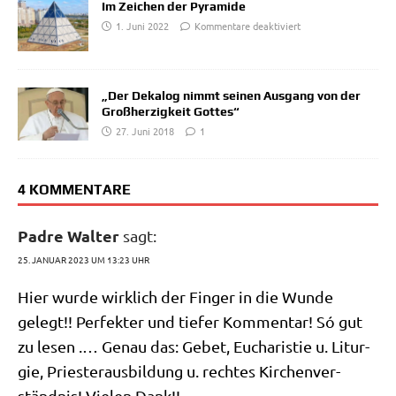
Im Zeichen der Pyramide
1. Juni 2022
Kommentare deaktiviert
„Der Dekalog nimmt seinen Ausgang von der
Großherzigkeit Gottes“
27. Juni 2018
1
4 KOMMENTARE
Padre Walter
sagt:
25. JANUAR 2023 UM 13:23 UHR
Hier wur­de wirk­lich der Fin­ger in die Wun­de
gelegt!! Per­fek­ter und tie­fer Kom­men­tar! Só gut
zu lesen .… Genau das: Gebet, Eucha­ri­stie u. Lit­ur­
gie, Prie­ster­aus­bil­dung u. rech­tes Kir­chen­ver­
ständ­nis! Vie­len Dank!!