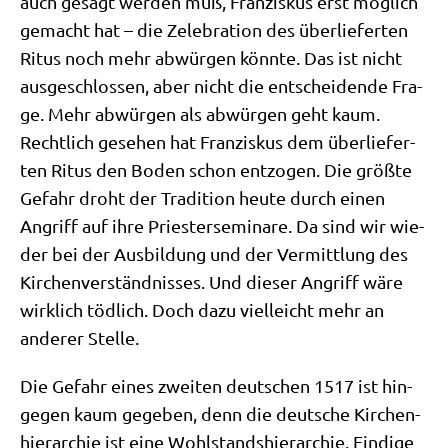
auch gesagt wer­den muß, Fran­zis­kus erst mög­lich
gemacht hat – die Zele­bra­ti­on des über­lie­fer­ten
Ritus noch mehr abwür­gen könn­te. Das ist nicht
aus­ge­schlos­sen, aber nicht die ent­schei­den­de Fra­
ge. Mehr abwür­gen als abwür­gen geht kaum.
Recht­lich gese­hen hat Fran­zis­kus dem über­lie­fer­
ten Ritus den Boden schon ent­zo­gen. Die größ­te
Gefahr droht der Tra­di­ti­on heu­te durch einen
Angriff auf ihre Prie­ster­se­mi­na­re. Da sind wir wie­
der bei der Aus­bil­dung und der Ver­mitt­lung des
Kir­chen­ver­ständ­nis­ses. Und die­ser Angriff wäre
wirk­lich töd­lich. Doch dazu viel­leicht mehr an
ande­rer Stelle.
Die Gefahr eines zwei­ten deut­schen 1517 ist hin­
ge­gen kaum gege­ben, denn die deut­sche Kir­chen­
hier­ar­chie ist eine Wohl­stands­hier­ar­chie. Fin­di­ge