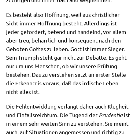
Es besteht also Hoff­nung, weil aus christ­li­cher
Sicht immer Hoff­nung besteht. Aller­dings ist
jeder gefor­dert, betend und han­delnd, vor allem
aber treu, beharr­lich und kon­se­quent nach den
Gebo­ten Got­tes zu leben. Gott ist immer Sie­ger.
Sein Tri­umph steht gar nicht zur Debat­te. Es geht
nur um uns Men­schen, ob wir unse­re Prü­fung
bestehen. Das zu ver­ste­hen setzt an erster Stel­le
die Erkennt­nis vor­aus, daß das irdi­sche Leben
nicht alles ist.
Die Fehl­ent­wick­lung ver­langt daher auch Klug­heit
und Ein­falls­reich­tum. Die Tugend der
Pru­den­tia
ist
in einem sehr wei­ten Sinn zu ver­ste­hen. Sie meint
auch, auf Situa­tio­nen ange­mes­sen und rich­tig zu