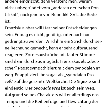
ande­re ein­drischt, dann ver­steht man, war­um
nicht unbe­grün­det vom „ande­ren deut­schen Pon­
ti­fi­kat“, nach jenem von Bene­dikt XVI., die Rede
ist.
Fran­zis­kus aber will Herr sei­ner Ent­schei­dun­gen
sein. Er mag es nicht, genö­tigt oder auch nur
gedrängt zu wer­den. Wird ihm ein Strich durch sei­
ne Rech­nung gemacht, kann er sehr auf­brau­send
reagie­ren. Zor­nes­aus­brü­che mit lau­ter Stim­me
sind dann durch­aus mög­lich. Fran­zis­kus als „deut­
scher“ Papst sym­pa­thi­siert mit dem syn­oda­len Irr­
weg. Er appli­ziert ihn sogar als „syn­oda­len Pro­
zeß“ auf die gesam­te Welt­kir­che. Die Signa­le sind
ein­deu­tig. Der
Syn­oda­le Weg
ist auch sein Weg.
Auf­grund sei­nes Cha­rak­ters will er aller­dings das
Tem­po und die Rei­hen­fol­ge und Gewich­tung der