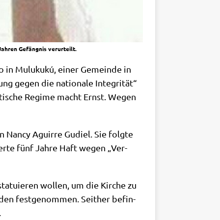
ahren Gefängnis verurteilt.
n­to in Mulu­kukú, einer Gemein­de in
ung gegen die natio­na­le Inte­gri­tät“
ni­sti­sche Regime macht Ernst. Wegen
in Nan­cy Aguir­re Gudiel. Sie folg­te
er­te fünf Jah­re Haft wegen „Ver­
a­tu­ie­ren wol­len, um die Kir­che zu
en fest­ge­nom­men. Seit­her befin­
.