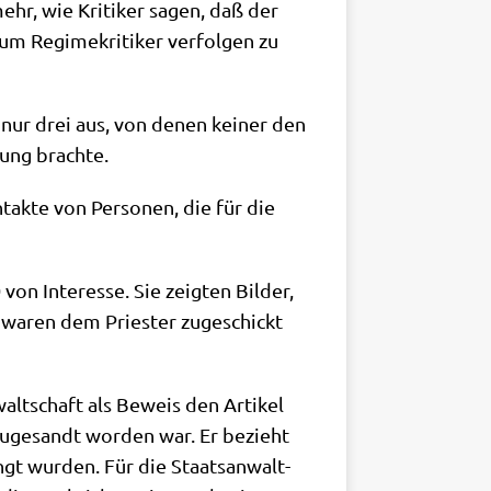
hr, wie Kri­ti­ker sagen, daß der
m Regime­kri­ti­ker ver­fol­gen zu
 nur drei aus, von denen kei­ner den
dung brachte.
tak­te von Per­so­nen, die für die
n Inter­es­se. Sie zeig­ten Bil­der,
er waren dem Prie­ster zuge­schickt
walt­schaft als Beweis den Arti­kel
uge­sandt wor­den war. Er bezieht
ngt wur­den. Für die Staats­an­walt­