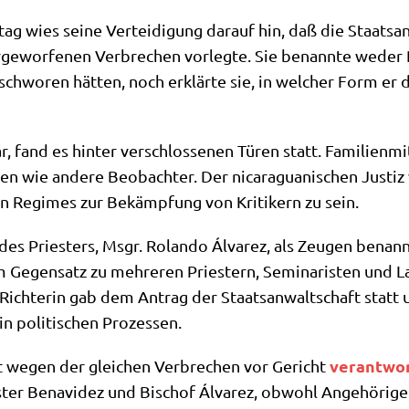
g wies sei­ne Ver­tei­di­gung dar­auf hin, daß die Staats­an­
ge­wor­fe­nen Ver­bre­chen vor­leg­te. Sie benann­te weder 
chwo­ren hät­ten, noch erklär­te sie, in wel­cher Form er der
 fand es hin­ter ver­schlos­se­nen Türen statt. Fami­li­en­mi
en wie ande­re Beob­ach­ter. Der nica­ra­gua­ni­schen Justiz
chen Regimes zur Bekämp­fung von Kri­ti­kern zu sein.
 des Prie­sters, Msgr. Rolan­do Álva­rez, als Zeu­gen benann
 Gegen­satz zu meh­re­ren Prie­stern, Semi­na­ri­sten und Lai
 Rich­te­rin gab dem Antrag der Staats­an­walt­schaft statt
 in poli­ti­schen Prozessen.
ver­ant­wo
 wegen der glei­chen Ver­bre­chen vor Gericht
er Bena­vi­dez und Bischof Álva­rez, obwohl Ange­hö­ri­ge 