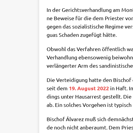
In der Gerichts­ver­hand­lung am Mon­ta
ne Bewei­se für die dem Prie­ster vor­
gegen das sozia­li­sti­sche Regime ver­s
gu­as Scha­den zuge­fügt hätte.
Obwohl das Ver­fah­ren öffent­lich war,
Ver­hand­lung eben­so­we­nig bei­woh­n
ver­län­ger­ter Arm des san­di­ni­sti­s
Die Ver­tei­di­gung hat­te den Bischof
19. August 2022
seit dem
in Haft. Im
dings unter Haus­ar­rest gestellt. Die
ab. Ein sol­ches Vor­ge­hen ist typisch
Bischof Álva­rez muß sich dem­nächst
de noch nicht anbe­raumt. Dem Prie­st