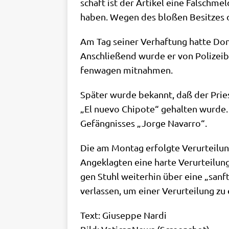
schaft ist der Arti­kel eine Falsch­mel
haben. Wegen des blo­ßen Besit­zes des
Am Tag sei­ner Ver­haf­tung hat­te Don
Anschlie­ßend wur­de er von Poli­zei­b
fen­wa­gen mitnahmen.
Spä­ter wur­de bekannt, daß der Prie­ste
„El nue­vo Chi­pote“ gehal­ten wur­de. 
Gefäng­nis­ses „Jor­ge Navarro“.
Die am Mon­tag erfolg­te Ver­ur­tei­lu
Ange­klag­ten eine har­te Ver­ur­tei­lu
gen Stuhl wei­ter­hin über eine „sanf­
ver­las­sen, um einer Ver­ur­tei­lung zu
Text: Giu­sep­pe Nar­di