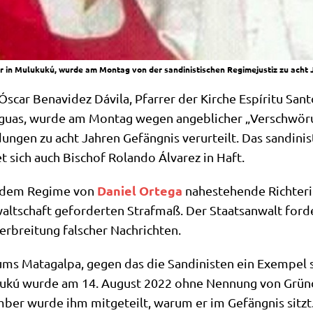
r in Mulukukú, wurde am Montag von der sandinistischen Regimejustiz zu acht J
Óscar Bena­vi­dez Dávila, Pfar­rer der Kir­che Espí­ri­tu Sa
­ra­gu­as, wur­de am Mon­tag wegen angeb­li­cher „Ver­schwö­r
un­gen zu acht Jah­ren Gefäng­nis ver­ur­teilt. Das san­di­
et sich auch Bischof Rolan­do Álva­rez in Haft.
Dani­el Orte­ga
die dem Regime von
nahe­ste­hen­de Rich­te­r
t­schaft gefor­der­ten Straf­maß. Der Staats­an­walt for­d
­brei­tung fal­scher Nachrichten.
ums Matag­al­pa, gegen das die San­di­ni­sten ein Exem­pel st
­kukú wur­de am 14. August 2022 ohne Nen­nung von Grün­d
m­ber wur­de ihm mit­ge­teilt, war­um er im Gefäng­nis sitzt