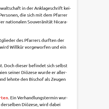
walt­schaft in der Ankla­ge­schrift kei­
Per­so­nen, die sich mit dem Pfar­rer
 natio­na­len Sou­ve­rä­ni­tät Nica­ra­
t­glie­der des Pfar­rers durf­ten der
 wird Will­kür vor­ge­wor­fen und ein
t. Doch die­ser befin­det sich selbst
­en sei­ner Diö­ze­se wur­de er aller­
 und lehn­te den Bischof als Zeu­gen
r­ten
. Ein Ver­hand­lungs­ter­min wur­
der­sel­ben Diö­ze­se, wird dabei