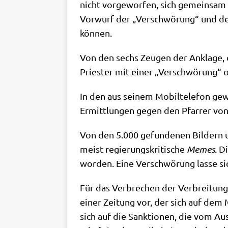
nicht vor­ge­wor­fen, sich gemein­sa
Vor­wurf der „Ver­schwö­rung“ und der 
können.
Von den sechs Zeu­gen der Ankla­ge, d
Prie­ster mit einer „Ver­schwö­rung“ 
In den aus sei­nem Mobil­te­le­fon gewo
Ermitt­lun­gen gegen den Pfar­rer von 
Von den 5.000 gefun­de­nen Bil­dern un
meist regie­rungs­kri­ti­sche
Memes
. D
wor­den. Eine Ver­schwö­rung las­se si
Für das Ver­bre­chen der Ver­brei­tung
einer Zei­tung vor, der sich auf dem
sich auf die Sank­tio­nen, die vom Aus­