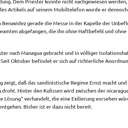
­dung. Dem Prie­ster konn­te nicht nach­ge­wie­sen wer­den, d
 Arti­kels auf sei­nem Mobil­te­le­fon wur­de er den­noch 
 Bena­vi­dez gera­de die Mes­se in der Kapel­le der Unbe­fle
e­am­ten abge­fan­gen, die ihn ohne Haft­be­fehl und ohne 
r nach Mana­gua gebracht und in völ­li­ger Iso­la­ti­ons­haft 
Seit Okto­ber befin­det er sich auf rich­ter­li­che Anord­nu
ng zeigt, daß das san­di­ni­sti­sche Regime Ernst macht und
ng droht. Hin­ter den Kulis­sen wird zwi­schen der nica­ra­gu
te Lösung“ ver­han­delt, die eine Exi­lie­rung vor­se­hen wü
 ent­ge­hen. Bis­her ist er dazu nicht bereit.