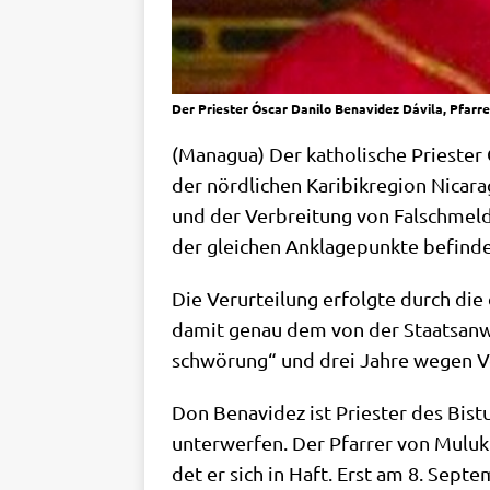
Der Priester Óscar Danilo Benavidez Dávila, Pfarre
(Mana­gua) Der katho­li­sche Prie­ster 
der nörd­li­chen Kari­bik­re­gi­on Nica
und der Ver­brei­tung von Falsch­mel­d
der glei­chen Ankla­ge­punk­te befin­d
Die Ver­ur­tei­lung erfolg­te durch 
damit genau dem von der Staats­an­wal
schwö­rung“ und drei Jah­re wegen Ver
Don Bena­vi­dez ist Prie­ster des Bis­t
unter­wer­fen. Der Pfar­rer von Mulu
det er sich in Haft. Erst am 8. Sep­te