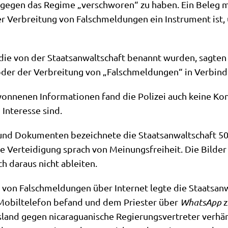
m gegen das Regime „ver­schwo­ren“ zu haben. Ein Beleg me
Ver­brei­tung von Falsch­mel­dun­gen ein Instru­ment ist, u
ie von der Staats­an­walt­schaft benannt wur­den, sag­ten
oder der Ver­brei­tung von „Falsch­mel­dun­gen“ in Ver­bin­
n­ne­nen Infor­ma­tio­nen fand die Poli­zei auch kei­ne Kon­
Inter­es­se sind.
d Doku­men­ten bezeich­ne­te die Staats­an­walt­schaft 50 vo
ie Ver­tei­di­gung sprach von Mei­nungs­frei­heit. Die Bil­d
ch dar­aus nicht ableiten.
 von Falsch­mel­dun­gen über Inter­net leg­te die Staats­an­
 Mobil­te­le­fon befand und dem Prie­ster über
Whats­App
z
land gegen nica­ra­gua­ni­sche Regie­rungs­ver­tre­ter ver­hä