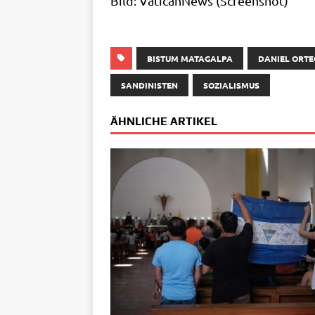
Bild: Vati­can­News (Screen­shot)
BISTUM MATAGALPA
DANIEL ORT
SANDINISTEN
SOZIALISMUS
ÄHNLICHE ARTIKEL