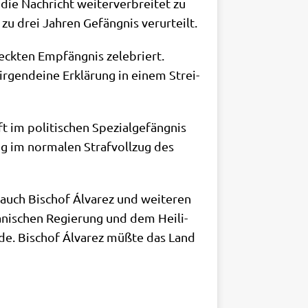
ie Nach­richt wei­ter­ver­brei­tet zu
zu drei Jah­ren Gefäng­nis verurteilt.
ck­ten Emp­fäng­nis zele­briert.
irgend­ei­ne Erklä­rung in einem Strei­
im poli­ti­schen Spe­zi­al­ge­fäng­nis
ng im nor­ma­len Straf­voll­zug des
 auch Bischof Álva­rez und wei­te­ren
a­ni­schen Regie­rung und dem Hei­li­
r­de. Bischof Álva­rez müß­te das Land