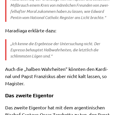
Miß­brauch einem Kreis von männ­li­chen Freun­den von zwei­
fel­haf­ter Moral zukom­men haben zu las­sen, wie Edward
Pen­tin vom
Natio­nal Catho­lic Regi­ster
ans Licht brachte.“
Mara­dia­ga erklär­te dazu:
„Ich ken­ne die Ergeb­nis­se der Unter­su­chung nicht. Der
Espres­so
behaup­tet Halb­wahr­hei­ten, die letzt­lich die
schlimm­sten Lügen sind.“
Auch die „hal­ben Wahr­hei­ten“ könn­ten den Kar­di­
nal und Papst Fran­zis­kus aber nicht kalt las­sen, so
Magister.
Das zweite Eigentor
Das zwei­te Eigen­tor hat mit dem argen­ti­ni­schen
Bischof Gustavo Oscar Zan­chet­ta zu tun, den Papst