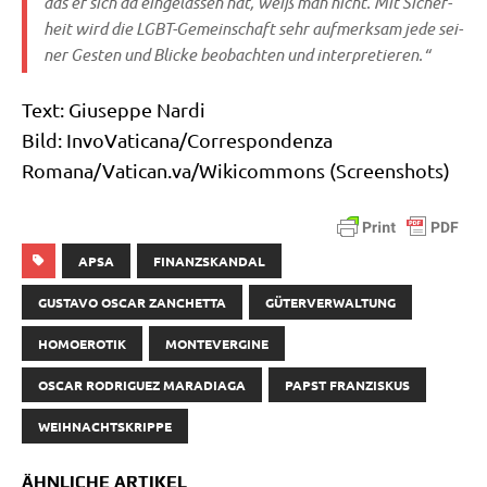
das er sich da ein­ge­las­sen hat, weiß man nicht. Mit Sicher­
heit wird die LGBT-Gemein­schaft sehr auf­merk­sam jede sei­
ner Gesten und Blicke beob­ach­ten und interpretieren.“
Text: Giu­sep­pe Nardi
Bild: InvoVaticana/​Correspondenza
Romana/Vatican.va/Wikicommons (Screen­shots)
APSA
FINANZSKANDAL
GUSTAVO OSCAR ZANCHETTA
GÜTERVERWALTUNG
HOMOEROTIK
MONTEVERGINE
OSCAR RODRIGUEZ MARADIAGA
PAPST FRANZISKUS
WEIHNACHTSKRIPPE
ÄHNLICHE ARTIKEL