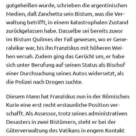
gut­ge­hei­ßen wur­de, schrie­ben die argen­ti­ni­schen
Medi­en, daß Zan­chet­ta sein Bis­tum, was die Ver­
wal­tung betrifft, in einem kata­stro­pha­len Zustand
zurück­ge­las­sen habe. Das­sel­be sei bereits zuvor
im Bis­tum Quil­mes der Fall gewe­sen, wo er Gene­
ral­vi­kar war, bis ihn Fran­zis­kus mit höhe­ren Wei­
hen ver­sah. Zudem ging das Gerücht um, er habe
sich unter Beru­fung auf sei­nen Sta­tus als Bischof
einer Durch­su­chung sei­nes Autos wider­setzt, als
die Poli­zei nach Dro­gen suchte.
Die­sem Mann hat Fran­zis­kus nun in der Römi­schen
Kurie eine erst recht erstaun­li­che Posi­ti­on ver­
schafft. Als Asses­sor, trotz sei­nes admi­ni­stra­ti­ven
Desa­sters in zwei Bis­tü­mern, steht er bei der
Güter­ver­wal­tung des Vati­kans in engem Kon­takt