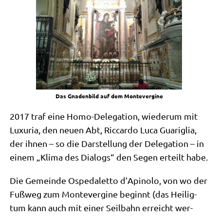
Das Gna­den­bild auf dem Montevergine
2017 traf eine Homo-Dele­ga­ti­on, wie­der­um mit
Luxu­ria, den neu­en Abt, Ric­car­do Luca Gua­ri­glia,
der ihnen – so die Dar­stel­lung der Dele­ga­ti­on – in
einem „Kli­ma des Dia­logs“ den Segen erteilt habe.
Die Gemein­de Ospe­da­let­to d’Apinolo, von wo der
Fuß­weg zum Mon­te­ver­gi­ne beginnt (das Hei­lig­
tum kann auch mit einer Seil­bahn erreicht wer­