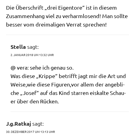
Die Über­schrift „drei Eigen­to­re“ ist in die­sem
Zusam­men­hang viel zu ver­harm­lo­send! Man soll­te
bes­ser vom drei­ma­li­gen Ver­rat sprechen!
Stella
sagt:
2. JANUAR 2018 UM 13:32 UHR
@ vera: sehe ich genau so.
Was die­se „Krip­pe“ betrifft jagt mir die Art und
Weise,wie die­se Figuren,vor allem der angeb­li­
che „Josef“ auf das Kind star­ren eis­kal­te Schau­
er über den Rücken.
J.g.Ratkaj
sagt:
30. DEZEMBER 2017 UM 13:13 UHR