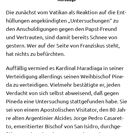
Die zunächst vom Vati­kan als Reak­ti­on auf die Ent­
hül­lun­gen ange­kün­dig­ten „Unter­su­chun­gen“ zu
den Anschul­di­gun­gen gegen den Papst-Freund
und Ver­trau­ten, sind damit bereits Schnee von
gestern. Wer auf der Sei­te von Fran­zis­kus steht,
hat nichts zu befürchten.
Auf­fäl­lig ver­mied es Kar­di­nal Mara­dia­ga in sei­ner
Ver­tei­di­gung aller­dings sei­nen Weih­bi­schof Pine­
da zu ver­tei­di­gen. Viel­mehr bestä­tig­te er, jeden
Ver­dacht von sich selbst abwei­send, daß gegen
Pine­da eine Unter­su­chung statt­ge­fun­den habe. Sie
sei von einem Apo­sto­li­schen Visi­ta­tor, den 80 Jah­
re alten Argen­ti­ni­er Alci­des Jor­ge Pedro Casa­ret­
to, eme­ri­tier­ter Bischof von San Isidro, durch­ge­