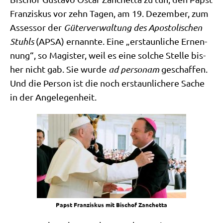
Fran­zis­kus vor zehn Tagen, am 19. Dezem­ber, zum
Asses­sor der
Güter­ver­wal­tung des Apo­sto­li­schen
Stuhls
(APSA) ernann­te. Eine „erstaun­li­che Ernen­
nung“, so Magi­ster, weil es eine sol­che Stel­le bis­
her nicht gab. Sie wur­de
ad per­so­nam
geschaf­fen.
Und die Per­son ist die noch erstaun­li­che­re Sache
in der Angelegenheit.
Papst Fran­zis­kus mit Bischof Zanchetta