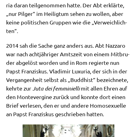
ria dar­an teil­ge­nom­men hat­te. Der Abt erklär­te,
„nur Pil­ger“ im Hei­lig­tum sehen zu wol­len, aber
kei­ne poli­ti­schen Grup­pen wie die „Ver­weich­lich­
ten“.
2014 sah die Sache ganz anders aus. Abt Naz­z­aro
war nach acht­jäh­ri­ger Amts­zeit von einem Mit­bru­
der abge­löst wor­den und in Rom regier­te nun
Papst Fran­zis­kus. Vla­di­mir Luxu­ria, der sich in der
Ver­gan­gen­heit selbst als „Bud­dhist“ bezeich­ne­te,
kehr­te zur
Juta dei femmi­ni­el­li
mit allen Ehren auf
den Mon­te­ver­gi­ne zurück und konn­te dort einen
Brief ver­le­sen, den er und ande­re Homo­se­xu­el­le
an Papst Fran­zis­kus geschrie­ben hatten.