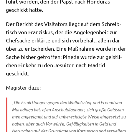
führt wor­den, den der Papst nach Hon­du­ras
geschickt hatte.
Der Bericht des Visi­ta­tors liegt auf dem Schreib­
tisch von Fran­zis­kus, der die Ange­le­gen­heit zur
Chef­sa­che erklär­te und sich vor­be­hält, allein dar­
über zu ent­schei­den. Eine Maß­nah­me wur­de in der
Sache bis­her getrof­fen: Pine­da wur­de zur geist­li­
chen Ein­kehr zu den Jesui­ten nach Madrid
geschickt.
Magi­ster dazu:
„Die Ermitt­lun­gen gegen den Weih­bi­schof und Freund von
Mara­dia­ga betra­fen Anschul­di­gun­gen, sich gro­ße Geld­sum­
men ange­eig­net und auf unbe­rech­tig­te Wei­se ein­ge­setzt zu
haben, aber auch Vor­wür­fe, Gefäl­lig­kei­ten in Geld und
Natu­ra­li­en auf der Grund­la­ge von Kor­rup­ti­on und sexu­el­lem