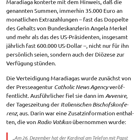
Mara­dia­ga kon­ter­te mit dem Hin­weis, daß die
genann­ten Sum­men, immer­hin 35.000 Euro an
monat­li­chen Extra­zah­lun­gen – fast das Dop­pel­te
des Gehalts von Bun­des­kanz­le­rin Ange­la Mer­kel
und mehr als das des US-Prä­si­den­ten, ins­ge­samt
jähr­lich fast 600.000 US-Dol­lar –, nicht nur für ihn
per­sön­lich sei­en, son­dern auch der Diö­ze­se zur
Ver­fü­gung stünden.
Die Ver­tei­di­gung Mara­dia­gas wur­de zunächst von
der Pres­se­agen­tur
Catho­lic News Agen­cy
ver­öf­
fent­licht. Aus­führ­li­cher fiel sie dann im
Avve­ni­re
,
der Tages­zei­tung der
Ita­lie­ni­schen Bischofs­kon­fe­
renz
, aus. Dar­in war eine Zusatz­in­for­ma­ti­on ent­hal­
ten, die von
Radio Vati­kan
über­nom­men wurde:
„Am 26. Dezem­ber hat der Kar­di­nal am Tele­fon mit Papst