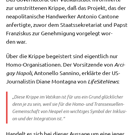
zur umstrit­te­nen Krip­pe, daß das Pro­jekt, das der
nea­po­li­ta­ni­sche Hand­wer­ker Anto­nio Can­to­ne
anfer­tig­te, zuvor dem Staats­se­kre­ta­ri­at und Papst
Fran­zis­kus zur Geneh­mi­gung vor­ge­legt wor­
den war.
Über die Krip­pe begei­stert sind eigent­lich nur
Homo-Orga­ni­sa­tio­nen. Der Vor­sit­zen­de von
Arci­
gay Napo­li
, Anto­nel­lo San­ni­no, erklär­te der US-
Jour­na­li­stin Dia­ne Mon­tagna von
Life­Si­teNews
:
„Die­se Krip­pe im Vati­kan ist für uns ein Grund glück­li­cher
denn je zu sein, weil sie für die Homo- und Trans­se­xu­el­len-
Gemein­schaft von Nea­pel ein wich­ti­ges Sym­bol der Inklu­si­
on und der Inte­gra­ti­on ist.“
Han­delt es sich bei die­ser Aus­sa­ge um eine jener