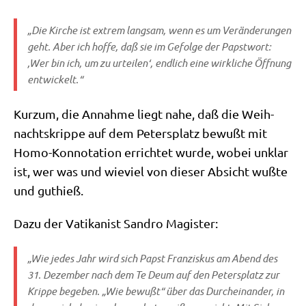
„Die Kir­che ist extrem lang­sam, wenn es um Ver­än­de­run­gen
geht. Aber ich hof­fe, daß sie im Gefol­ge der Papst­wort:
‚Wer bin ich, um zu urtei­len‘, end­lich eine wirk­li­che Öff­nung
entwickelt.“
Kurz­um, die Annah­me liegt nahe, daß die Weih­
nachts­krip­pe auf dem Peters­platz bewußt mit
Homo-Kon­no­ta­ti­on errich­tet wur­de, wobei unklar
ist, wer was und wie­viel von die­ser Absicht wuß­te
und guthieß.
Dazu der Vati­ka­nist San­dro Magister:
„Wie jedes Jahr wird sich Papst Fran­zis­kus am Abend des
31. Dezem­ber nach dem
Te Deum
auf den Peters­platz zur
Krip­pe bege­ben. „Wie bewußt“ über das Durch­ein­an­der, in