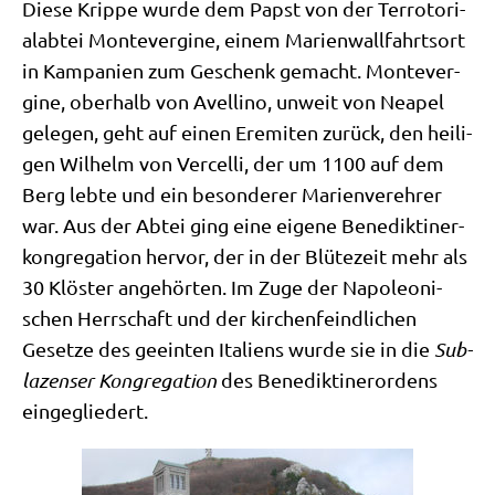
Die­se Krip­pe wur­de dem Papst von der Ter­ro­to­ri­
al­ab­tei Mon­te­ver­gi­ne, einem Mari­en­wall­fahrts­ort
in Kam­pa­ni­en zum Geschenk gemacht. Mon­te­ver­
gi­ne, ober­halb von Avel­li­no, unweit von Nea­pel
gele­gen, geht auf einen Ere­mi­ten zurück, den hei­li­
gen Wil­helm von Ver­cel­li, der um 1100 auf dem
Berg leb­te und ein beson­de­rer Mari­en­ver­eh­rer
war. Aus der Abtei ging eine eige­ne Bene­dik­ti­ner­
kon­gre­ga­ti­on her­vor, der in der Blü­te­zeit mehr als
30 Klö­ster ange­hör­ten. Im Zuge der Napo­leo­ni­
schen Herr­schaft und der kir­chen­feind­li­chen
Geset­ze des geein­ten Ita­li­ens wur­de sie in die
Sub­
la­zenser Kon­gre­ga­ti­on
des Bene­dik­ti­ner­or­dens
eingegliedert.