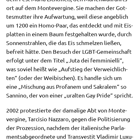
ort auf dem Mon­te­ver­gi­ne. Sie machen der Got­
tes­mut­ter ihre Auf­war­tung, weil die­se angeb­lich
um 1200 ein Homo-Paar, das ent­deckt und mit Eis­
plat­ten in einem Baum fest­ge­hal­ten wur­de, durch
Son­nen­strah­len, die das Eis schmel­zen lie­ßen,
befreit hät­te. Den Besuch der LGBT-Gemein­schaft
erfolgt unter dem Titel „Juta dei femmi­ni­el­li“,
was soviel heißt wie „Auf­stieg der Ver­weich­lich­
ten“ (oder der Wei­bi­schen). Es hand­le sich um
eine „Mischung aus Pro­fa­nem und Sakra­lem“ so
San­ni­no, der von einer „uralten Gay Pri­de“ spricht.
2002 pro­te­stier­te der dama­li­ge Abt von Mon­te­
ver­gi­ne, Tar­cis­io Naz­z­aro, gegen die Poli­ti­sie­rung
der Pro­zes­si­on, nach­dem der ita­lie­ni­sche Par­la­
ments­ab­ge­ord­ne­te und Trans­ve­stit Vla­di­mir Luxu­