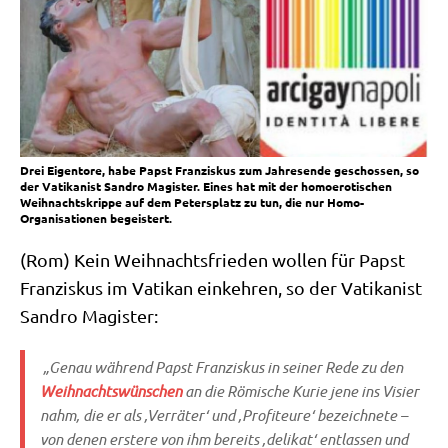
Drei Eigentore, habe Papst Franziskus zum Jahresende geschossen, so
der Vatikanist Sandro Magister. Eines hat mit der homoerotischen
Weihnachtskrippe auf dem Petersplatz zu tun, die nur Homo-
Organisationen begeistert.
(Rom) Kein Weih­nachts­frie­den wol­len für Papst
Fran­zis­kus im Vati­kan ein­keh­ren, so der Vati­ka­nist
San­dro Magister:
„Genau wäh­rend Papst Fran­zis­kus in sei­ner Rede zu den
Weih­nachts­wün­schen
an die Römi­sche Kurie jene ins Visier
nahm, die er als ‚Ver­rä­ter‘ und ‚Pro­fi­teu­re‘ bezeich­ne­te –
von denen erste­re von ihm bereits ‚deli­kat‘ ent­las­sen und