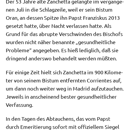
Der 53 Jah­re alte Zan­chet­ta gelang­te im ver­gan­ge­
nen Juli in die Schlag­zei­le, weil er sein Bis­tum
Oran, an des­sen Spit­ze ihn Papst Fran­zis­kus 2013
gesetzt hat­te, über Nacht ver­las­sen hat­te. Als
Grund für das abrup­te Ver­schwin­den des Bischofs
wur­den nicht näher benann­te „gesund­heit­li­che
Pro­ble­me“ ange­ge­ben. Es hieß ledig­lich, daß sie
drin­gend anders­wo behan­delt wer­den müßten.
Für eini­ge Zeit hielt sich Zan­chet­ta im 900 Kilo­me­
ter von sei­nem Bis­tum ent­fern­ten Cor­ri­en­tes auf,
um dann noch wei­ter weg in Madrid auf­zu­tau­chen.
Jeweils in anschei­nend bester gesund­heit­li­cher
Verfassung.
In den Tagen des Abtau­chens, das vom Papst
durch Eme­ri­tie­rung sofort mit offi­zi­el­lem Sie­gel