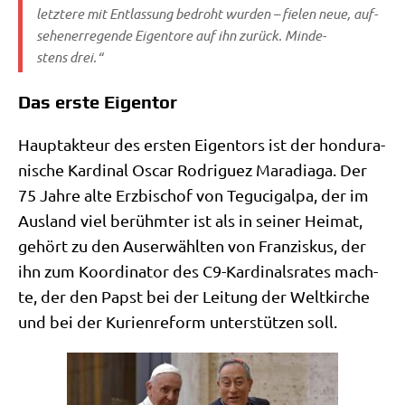
letz­te­re mit Ent­las­sung bedroht wur­den – fie­len neue, auf­
se­hen­er­re­gen­de Eigen­to­re auf ihn zurück. Min­de­
stens drei.“
Das erste Eigentor
Haupt­ak­teur des ersten Eigen­tors ist der hon­du­ra­
ni­sche Kar­di­nal Oscar Rodri­guez Mara­dia­ga. Der
75 Jah­re alte Erz­bi­schof von Tegu­ci­gal­pa, der im
Aus­land viel berühm­ter ist als in sei­ner Hei­mat,
gehört zu den Aus­er­wähl­ten von Fran­zis­kus, der
ihn zum Koor­di­na­tor des C9-Kar­di­nals­ra­tes mach­
te, der den Papst bei der Lei­tung der Welt­kir­che
und bei der Kuri­en­re­form unter­stüt­zen soll.