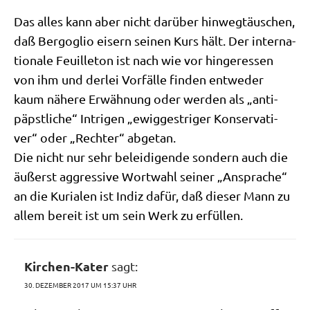
Das alles kann aber nicht dar­über hin­weg­täu­schen,
daß Berg­o­glio eisern sei­nen Kurs hält. Der inter­na­
tio­na­le Feuil­le­ton ist nach wie vor hin­ger­es­sen
von ihm und der­lei Vor­fäl­le fin­den ent­we­der
kaum nähe­re Erwäh­nung oder wer­den als „anti­
päpst­li­che“ Intri­gen „ewig­gest­ri­ger Kon­ser­va­ti­
ver“ oder „Rech­ter“ abgetan.
Die nicht nur sehr belei­di­gen­de son­dern auch die
äußerst aggres­si­ve Wort­wahl sei­ner „Anspra­che“
an die Kuria­len ist Indiz dafür, daß die­ser Mann zu
allem bereit ist um sein Werk zu erfüllen.
Kirchen-Kater
sagt:
30. DEZEMBER 2017 UM 15:37 UHR