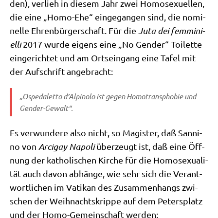
den), ver­lieh in die­sem Jahr zwei Homo­se­xu­el­len,
die eine „Homo-Ehe“ ein­ge­gan­gen sind, die nomi­
nel­le Ehren­bür­ger­schaft. Für die
Juta dei femmi­ni­
el­li
2017 wur­de eigens eine „No Gender“-Toilette
ein­ge­rich­tet und am Orts­ein­gang eine Tafel mit
der Auf­schrift angebracht:
„Ospe­da­let­to d’Alpinolo ist gegen Homo­trans­pho­bie und
Gender-Gewalt“.
Es ver­wun­de­re also nicht, so Magi­ster, daß San­ni­
no von
Arci­gay Napo­li
über­zeugt ist, daß eine Öff­
nung der katho­li­schen Kir­che für die Homo­se­xua­li­
tät auch davon abhän­ge, wie sehr sich die Ver­ant­
wort­li­chen im Vati­kan des Zusam­men­hangs zwi­
schen der Weih­nachts­krip­pe auf dem Peters­platz
und der Homo-Gemein­schaft werden: