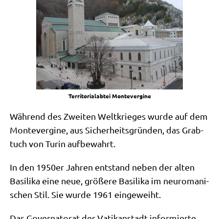
Ter­ri­to­ri­al­ab­tei Montevergine
Wäh­rend des Zwei­ten Welt­krie­ges wur­de auf dem
Mon­te­ver­gi­ne, aus Sicher­heits­grün­den, das Grab­
tuch von Turin aufbewahrt.
In den 1950er Jah­ren ent­stand neben der alten
Basi­li­ka eine neue, grö­ße­re Basi­li­ka im neu­ro­ma­ni­
schen Stil. Sie wur­de 1961 eingeweiht.
Das Gover­na­torat der Vati­kan­stadt infor­mier­te