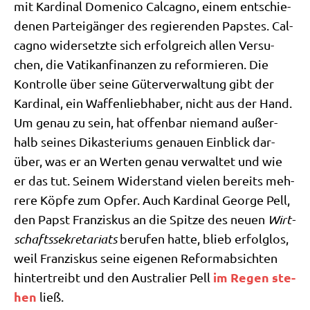
mit Kar­di­nal Dome­ni­co Cal­ca­g­no, einem ent­schie­
de­nen Par­tei­gän­ger des regie­ren­den Pap­stes. Cal­
ca­g­no wider­setz­te sich erfolg­reich allen Ver­su­
chen, die Vati­kan­finan­zen zu refor­mie­ren. Die
Kon­trol­le über sei­ne Güter­ver­wal­tung gibt der
Kar­di­nal, ein Waf­fen­lieb­ha­ber, nicht aus der Hand.
Um genau zu sein, hat offen­bar nie­mand außer­
halb sei­nes Dik­aste­ri­ums genau­en Ein­blick dar­
über, was er an Wer­ten genau ver­wal­tet und wie
er das tut. Sei­nem Wider­stand vie­len bereits meh­
re­re Köp­fe zum Opfer. Auch Kar­di­nal Geor­ge Pell,
den Papst Fran­zis­kus an die Spit­ze des neu­en
Wirt­
schafts­se­kre­ta­ri­ats
beru­fen hat­te, blieb erfolg­los,
weil Fran­zis­kus sei­ne eige­nen Reform­ab­sich­ten
im Regen ste­
hin­ter­treibt und den Austra­li­er Pell
hen
ließ.