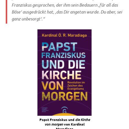
Fran­zis­kus gespro­chen, der ihm sein Bedau­ern ‚für all das
Böse‘ aus­ge­drückt hat, ‚das Dir ange­tan wur­de. Du aber, sei
ganz unbesorgt‘.“
Papst Fran­zis­kus und
die Kir­che
von mor­gen
von Kar­di­nal
Maradiaga