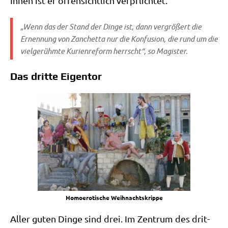
Ihnen ist er offen­sicht­lich verpflichtet.
„Wenn das der Stand der Din­ge ist, dann ver­grö­ßert die
Ernen­nung von Zan­chet­ta nur die Kon­fu­si­on, die rund um die
viel­ge­rühm­te Kuri­en­re­form herrscht“, so Magister.
Das dritte Eigentor
Homo­ero­ti­sche Weihnachtskrippe
Aller guten Din­ge sind drei. Im Zen­trum des drit­