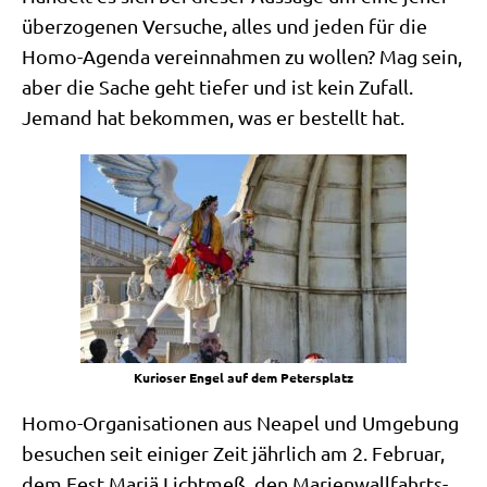
über­zo­ge­nen Ver­su­che, alles und jeden für die
Homo-Agen­da ver­ein­nah­men zu wol­len? Mag sein,
aber die Sache geht tie­fer und ist kein Zufall.
Jemand hat bekom­men, was er bestellt hat.
Kurio­ser Engel auf dem Petersplatz
Homo-Orga­ni­sa­tio­nen aus Nea­pel und Umge­bung
besu­chen seit eini­ger Zeit jähr­lich am 2. Febru­ar,
dem Fest Mariä Licht­meß, den Mari­en­wall­fahrts­