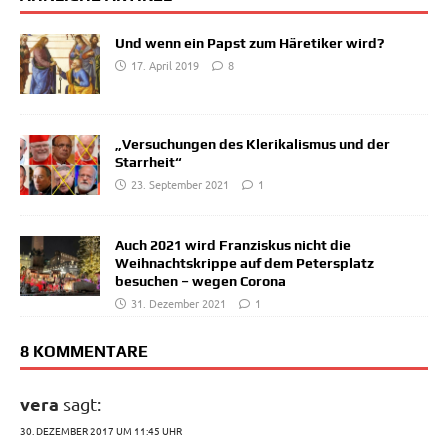
Und wenn ein Papst zum Häretiker wird?
17. April 2019
8
„Versuchungen des Klerikalismus und der
Starrheit“
23. September 2021
1
Auch 2021 wird Franziskus nicht die
Weihnachtskrippe auf dem Petersplatz
besuchen – wegen Corona
31. Dezember 2021
1
8 KOMMENTARE
vera
sagt:
30. DEZEMBER 2017 UM 11:45 UHR