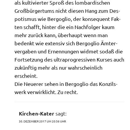
als kul­ti­vier­ter Sproß des lom­bar­di­schen
Groß­bür­ger­tums nicht die­sen Hang zum Des­
po­tis­mus wie Berg­o­glio, der kon­se­quent Fak­
ten schafft, hin­ter die ein Nach­fol­ger kaum
mehr zurück kann, über­haupt wenn man
bedenkt wie exten­siv sich Berg­o­glio Ämter­
ver­ga­ben und Ernen­nun­gen wid­met sodaß die
Fort­set­zung des ultra­pro­gres­si­ven Kur­ses auch
zukünf­tig mehr als nur wahr­schein­lich
erscheint.
Die Neue­rer sehen in Berg­o­glio das Kon­zils­
werk ver­wirk­licht. Zu recht.
Kirchen-Kater
sagt:
30. DEZEMBER 2017 UM 20:56 UHR