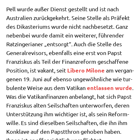
Pell wur­de außer Dienst gestellt und ist nach
Austra­li­en zurück­ge­kehrt. Sei­ne Stel­le als Prä­fekt
des Dik­aste­ri­ums wur­de nicht nach­be­setzt. Ganz
neben­bei wur­de damit ein wei­te­rer, füh­ren­der
Ratz­in­ge­ria­ner „ent­sorgt“. Auch die Stel­le des
Gene­ral­re­vi­sors, eben­falls eine erst von Papst
Fran­zis­kus als Teil der Finanz­re­form geschaf­fe­ne
Libe­ro Milo­ne
Posi­ti­on, ist vakant, seit
am ver­gan­
ge­nen 19. Juni auf eben­so unge­wöhn­li­che wie tur­
ent­las­sen wur­de
bu­len­te Wei­se aus dem Vati­kan
.
Was die Vati­kan­finan­zen anbe­langt, hat sich Papst
Fran­zis­kus alten Seil­schaf­ten unter­wor­fen, deren
Unter­stüt­zung ihm wich­ti­ger ist, als sein Reform­
wil­le. Es sind die­sel­ben Seil­schaf­ten, die ihn ihm
Kon­kla­ve auf den Papst­thron geho­ben haben.