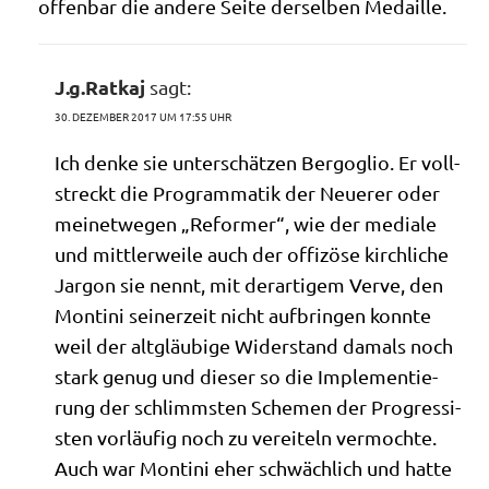
offen­bar die ande­re Sei­te der­sel­ben Medaille.
J.g.Ratkaj
sagt:
30. DEZEMBER 2017 UM 17:55 UHR
Ich den­ke sie unter­schät­zen Berg­o­glio. Er voll­
streckt die Pro­gram­ma­tik der Neue­rer oder
mei­net­we­gen „Refor­mer“, wie der media­le
und mitt­ler­wei­le auch der offizö­se kirch­li­che
Jar­gon sie nennt, mit der­ar­ti­gem Ver­ve, den
Mon­ti­ni sei­ner­zeit nicht auf­brin­gen konn­te
weil der alt­gläu­bi­ge Wider­stand damals noch
stark genug und die­ser so die Imple­men­tie­
rung der schlimm­sten Sche­men der Pro­gres­si­
sten vor­läu­fig noch zu ver­ei­teln ver­moch­te.
Auch war Mon­ti­ni eher schwäch­lich und hat­te