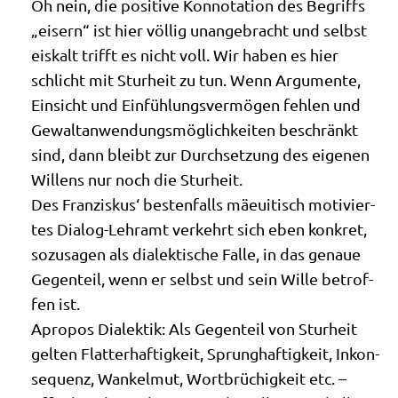
Oh nein, die posi­ti­ve Kon­no­ta­ti­on des Begriffs
„eisern“ ist hier völ­lig unan­ge­bracht und selbst
eis­kalt trifft es nicht voll. Wir haben es hier
schlicht mit Stur­heit zu tun. Wenn Argu­men­te,
Ein­sicht und Ein­füh­lungs­ver­mö­gen feh­len und
Gewalt­an­wen­dungs­mög­lich­kei­ten beschränkt
sind, dann bleibt zur Durch­set­zung des eige­nen
Wil­lens nur noch die Sturheit.
Des Fran­zis­kus‘ besten­falls mäeuitisch moti­vier­
tes Dia­log-Lehr­amt ver­kehrt sich eben kon­kret,
sozu­sa­gen als dia­lek­ti­sche Fal­le, in das genaue
Gegen­teil, wenn er selbst und sein Wil­le betrof­
fen ist.
Apro­pos Dia­lek­tik: Als Gegen­teil von Stur­heit
gel­ten Flat­ter­haf­tig­keit, Sprung­haf­tig­keit, Inkon­
se­quenz, Wan­kel­mut, Wort­brü­chig­keit etc. –