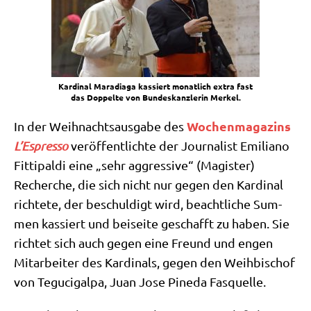
Kar­di­nal Mara­dia­ga kas­siert monat­lich extra fast
das Dop­pel­te von Bun­des­kanz­le­rin Merkel.
Wochen­ma­ga­zins
In der Weih­nachts­aus­ga­be des
L’Espresso
ver­öf­fent­lich­te der Jour­na­list Emi­lia­no
Fit­ti­pal­di eine „sehr aggres­si­ve“ (Magi­ster)
Recher­che, die sich nicht nur gegen den Kar­di­nal
rich­te­te, der beschul­digt wird, beacht­li­che Sum­
men kas­siert und bei­sei­te geschafft zu haben. Sie
rich­tet sich auch gegen eine Freund und engen
Mit­ar­bei­ter des Kar­di­nals, gegen den Weih­bi­schof
von Tegu­ci­gal­pa, Juan Jose Pine­da Fasquelle.