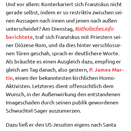
Und vor allem: Kon­ter­ka­riert sich Fran­zis­kus nicht
gera­de selbst, indem er so restrik­tiv zwi­schen sei­
nen Aus­sa­gen nach innen und jenen nach außen
unter­schei­det? Am Diens­tag,
Katho​li​sches​.info
berich­te­te
, traf sich Fran­zis­kus mit Prie­stern sei­
ner Diö­ze­se Rom, und da dies hin­ter ver­schlos­se­
nen Türen geschah, sprach er deut­li­che­re Wor­te.
Als bräuch­te es einen Aus­gleich dazu, emp­fing er
P. James Mar­
gleich am Tag danach, also gestern,
tin
, einen der bekann­te­sten kirch­li­chen Homo-
Akti­vi­sten. Letz­te­res dient offen­sicht­lich dem
Wunsch, in der Außen­wir­kung den ent­stan­de­nen
Image­scha­den durch sei­nen publik gewor­de­nen
Schwuch­tel-Sager auszumerzen.
Dazu ließ er den US-Jesui­ten eigens nach San­ta