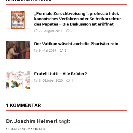
„Formale Zurechtweisung“, professio fidei,
kanonisches Verfahren oder Selbstkorrektur
des Papstes – Die Diskussion ist eröffnet
22. August 2017
7
Der Vatikan wäscht auch die Pharisäer rein
9. Mai 2019
5
Fratelli tutti – Alle Brüder?
8. Oktober 2020
1
1 KOMMENTAR
Dr. Joachim Heimerl
sagt:
13. JUNI 2024 UM 15:02 UHR