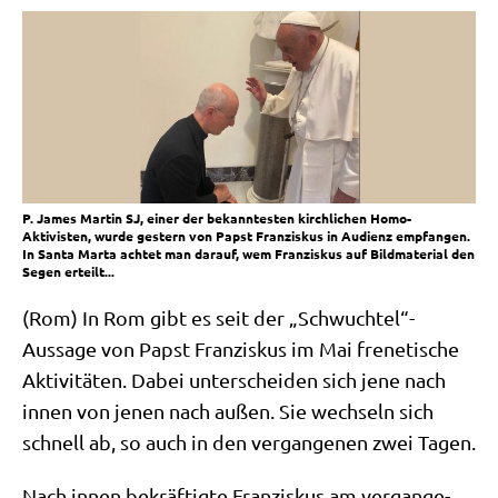
P. James Martin SJ, einer der bekanntesten kirchlichen Homo-
Aktivisten, wurde gestern von Papst Franziskus in Audienz empfangen.
In Santa Marta achtet man darauf, wem Franziskus auf Bildmaterial den
Segen erteilt...
(Rom) In Rom gibt es seit der „Schwuchtel“-
Aussage von Papst Fran­zis­kus im Mai fre­ne­ti­sche
Akti­vi­tä­ten. Dabei unter­schei­den sich jene nach
innen von jenen nach außen. Sie wech­seln sich
schnell ab, so auch in den ver­gan­ge­nen zwei Tagen.
Nach innen bekräf­tig­te Fran­zis­kus am ver­gan­ge­