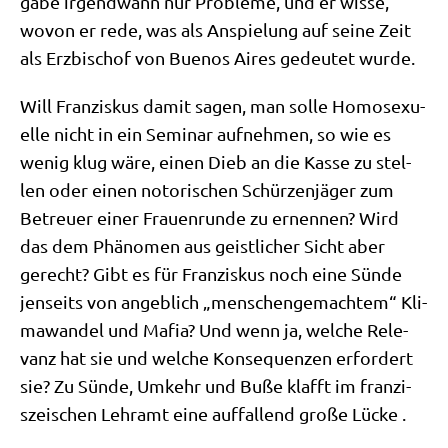
gäbe irgend­wann nur Pro­ble­me, und er wis­se,
wovon er rede, was als Anspie­lung auf sei­ne Zeit
als Erz­bi­schof von Bue­nos Aires gedeu­tet wurde.
Will Fran­zis­kus damit sagen, man sol­le Homo­se­xu­
el­le nicht in ein Semi­nar auf­neh­men, so wie es
wenig klug wäre, einen Dieb an die Kas­se zu stel­
len oder einen noto­ri­schen Schür­zen­jä­ger zum
Betreu­er einer Frau­en­run­de zu ernen­nen? Wird
das dem Phä­no­men aus geist­li­cher Sicht aber
gerecht? Gibt es für Fran­zis­kus noch eine Sün­de
jen­seits von angeb­lich „men­schen­ge­mach­tem“ Kli­
ma­wan­del und Mafia? Und wenn ja, wel­che Rele­
vanz hat sie und wel­che Kon­se­quen­zen erfor­dert
sie? Zu Sün­de, Umkehr und Buße klafft im fran­zi­
szei­schen Lehr­amt eine auf­fal­lend gro­ße Lücke .