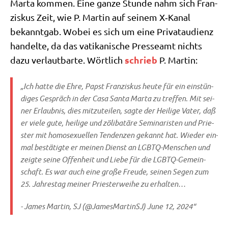
Mar­ta kom­men. Eine gan­ze Stun­de nahm sich Fran­
zis­kus Zeit, wie P. Mar­tin auf sei­nem X‑Kanal
bekannt­gab. Wobei es sich um eine Pri­vat­au­di­enz
han­del­te, da das vati­ka­ni­sche Pres­se­amt nichts
schrieb
dazu ver­laut­bar­te. Wört­lich
P. Martin:
„Ich hat­te die Ehre, Papst Fran­zis­kus heu­te für ein ein­stün­
di­ges Gespräch in der Casa San­ta Mar­ta zu tref­fen. Mit sei­
ner Erlaub­nis, dies mit­zu­tei­len, sag­te der Hei­li­ge Vater, daß
er vie­le gute, hei­li­ge und zöli­ba­t­ä­re Semi­na­ri­sten und Prie­
ster mit homo­se­xu­el­len Ten­den­zen gekannt hat. Wie­der ein­
mal bestä­tig­te er mei­nen Dienst an LGBTQ-Men­schen und
zeig­te sei­ne Offen­heit und Lie­be für die LGBTQ-Gemein­
schaft. Es war auch eine gro­ße Freu­de, sei­nen Segen zum
25. Jah­res­tag mei­ner Prie­ster­wei­he zu erhalten…
- James Mar­tin, SJ (@JamesMartinSJ) June 12, 2024“