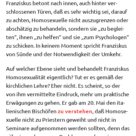
Fran­zis­kus betont nach innen, auch hin­ter ver­
schlos­se­nen Türen, daß es sehr wich­tig sei, dar­auf
zu ach­ten, Homo­se­xu­el­le nicht aus­zu­gren­zen oder
abschät­zig zu behan­deln, son­dern sie „zu beglei­
ten“, ihnen „zu hel­fen“ und sie „zum Psy­cho­lo­gen“
zu schicken. In kei­nem Moment spricht Fran­zis­kus
von Sün­de und der Not­wen­dig­keit der Umkehr.
Auf wel­cher Ebe­ne sieht und behan­delt Fran­zis­kus
Homo­se­xua­li­tät eigent­lich? Tut er es gemäß der
kirch­li­chen Leh­re? Eher nicht. Es scheint, so der
von ihm ver­mit­tel­te Ein­druck, mehr um prak­ti­sche
Erwä­gun­gen zu gehen. Er gab am 20. Mai den ita­
zu ver­ste­hen
lie­ni­schen Bischö­fen
, daß Homo­se­
xu­el­le nicht zu Prie­stern geweiht und nicht in
Semi­na­re auf­ge­nom­men wer­den soll­ten, denn das