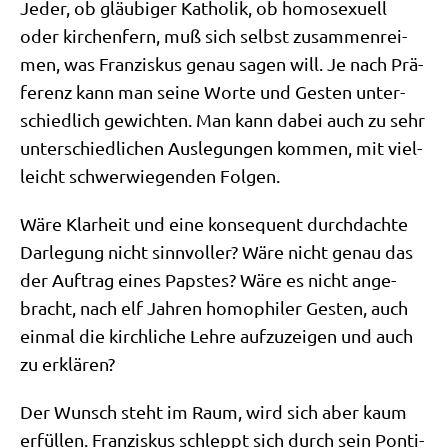
Jeder, ob gläu­bi­ger Katho­lik, ob homo­se­xu­ell
oder kir­chen­fern, muß sich selbst zusam­men­rei­
men, was Fran­zis­kus genau sagen will. Je nach Prä­
fe­renz kann man sei­ne Wor­te und Gesten unter­
schied­lich gewich­ten. Man kann dabei auch zu sehr
unter­schied­li­chen Aus­le­gun­gen kom­men, mit viel­
leicht schwer­wie­gen­den Folgen.
Wäre Klar­heit und eine kon­se­quent durch­dach­te
Dar­le­gung nicht sinn­vol­ler? Wäre nicht genau das
der Auf­trag eines Pap­stes? Wäre es nicht ange­
bracht, nach elf Jah­ren homo­phi­ler Gesten, auch
ein­mal die kirch­li­che Leh­re auf­zu­zei­gen und auch
zu erklären?
Der Wunsch steht im Raum, wird sich aber kaum
erfül­len. Fran­zis­kus schleppt sich durch sein Pon­ti­