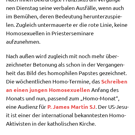
nen Diens­tag sei­ne ver­ba­len Aus­fäl­le, wenn auch
im Bemü­hen, deren Bedeu­tung her­un­ter­zu­spie­
len. Zugleich unter­mau­er­te er die rote Linie, kei­ne
Homo­se­xu­el­len in Prie­ster­se­mi­na­re
aufzunehmen.
Nach außen wird zugleich mit noch mehr über­
zeich­ne­ter Beto­nung als schon in der Ver­gan­gen­
heit das Bild des homo­phi­len Pap­stes gezeich­net.
Schrei­ben
Die wöchent­li­chen Homo-Ter­mi­ne, das
an einen jun­gen Homo­se­xu­el­len
Anfang des
Monats und nun, pas­send zum „Homo-Monat“,
P. James Mar­tin SJ
eine Audi­enz für
. Der US-Jesu­
it ist einer der inter­na­tio­nal bekann­te­sten Homo-
Akti­vi­sten in der katho­li­schen Kirche.