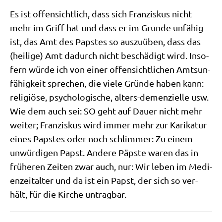
Es ist offen­sicht­lich, dass sich Fran­zis­kus nicht
mehr im Griff hat und dass er im Grun­de unfä­hig
ist, das Amt des Pap­stes so aus­zu­üben, dass das
(hei­li­ge) Amt dadurch nicht beschä­digt wird. Inso­
fern wür­de ich von einer offen­sicht­li­chen Amts­un­
fä­hig­keit spre­chen, die vie­le Grün­de haben kann:
reli­giö­se, psy­cho­lo­gi­sche, alters-demen­zi­el­le usw.
Wie dem auch sei: SO geht auf Dau­er nicht mehr
wei­ter; Fran­zis­kus wird immer mehr zur Kari­ka­tur
eines Pap­stes oder noch schlim­mer: Zu einem
unwür­di­gen Papst. Ande­re Päp­ste waren das in
frü­he­ren Zei­ten zwar auch, nur: Wir leben im Medi­
en­zeit­al­ter und da ist ein Papst, der sich so ver­
hält, für die Kir­che untragbar.