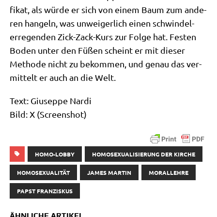
fi­kat, als wür­de er sich von einem Baum zum ande­
ren han­geln, was unwei­ger­lich einen schwin­del­
erre­gen­den Zick-Zack-Kurs zur Fol­ge hat. Festen
Boden unter den Füßen scheint er mit die­ser
Metho­de nicht zu bekom­men, und genau das ver­
mit­telt er auch an die Welt.
Text: Giu­sep­pe Nar­di
Bild: X (Screen­shot)
HOMO-LOBBY
HOMOSEXUALISIERUNG DER KIRCHE
HOMOSEXUALITÄT
JAMES MARTIN
MORALLEHRE
PAPST FRANZISKUS
ÄHNLICHE ARTIKEL