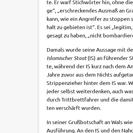
te. Er warf Stich­wör­ter hin, ohne die
ge“, „erschrecken­des Aus­maß an Grau­
kann, wie ein Angrei­fer zu stop­pen s
halt zu gebie­ten ist“. Es sei „legi­ti
gesagt zu haben, „nicht bom­bar­die­r
Damals wur­de sei­ne Aus­sa­ge mit den 
Isla­mi­scher Staat
(IS) an füh­ren­der
te, wäh­rend der IS kurz nach dem Amts
Jah­re zuvor aus dem Nichts auf­ge­tauc
Strip­pen­zie­her hin­ter dem IS war. 
jeder selbst wei­ter­den­ken, auch was 
durch Tritt­brett­fah­rer und die damit 
ten ver­schärft wurden.
In sei­ner Gruß­bot­schaft an Wals wie­
Aus­füh­rung. An den IS und den Nah­o