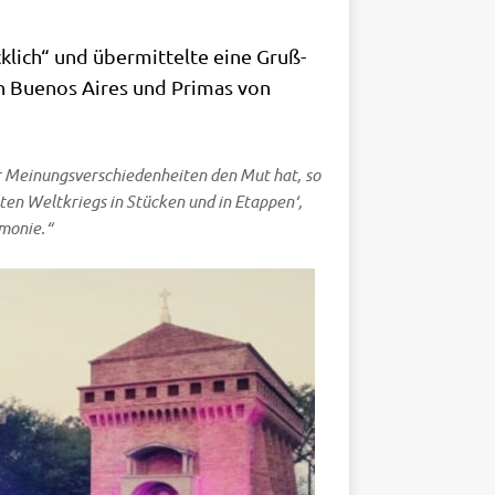
ck­lich“ und über­mit­tel­te eine Gruß­
 von Bue­nos Aires und Pri­mas von
Mei­nungs­ver­schie­den­hei­ten den Mut hat, so
­ten Welt­kriegs in Stücken und in Etap­pen‘,
rmonie.“