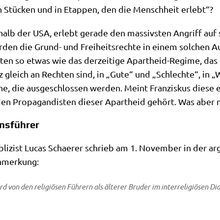
n Stücken und in Etap­pen, den die Mensch­heit erlebt“?
halb der USA, erlebt gera­de den mas­siv­sten Angriff auf s
­den die Grund- und Frei­heits­rech­te in einem sol­chen Au
a­ten so etwas wie das der­zei­ti­ge Apart­heid-Regime, das
gleich an Rech­ten sind, in „Gute“ und „Schlech­te“, in „
­che, die aus­ge­schlos­sen wer­den. Meint Fran­zis­kus die­s
­den Pro­pa­gan­di­sten die­ser Apart­heid gehört. Was aber
onsführer
ubli­zist Lucas Schae­rer schrieb am 1. Novem­ber in der arg
 Anmerkung:
rd von den reli­giö­sen Füh­rern als älte­rer Bru­der im inter­re­li­giö­sen 