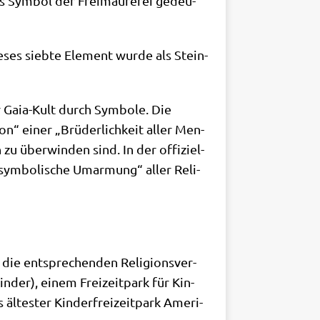
t als Sym­bol der Frei­mau­re­rei gedeu­
­ses sieb­te Ele­ment wur­de als Stein­
r Gaia-Kult durch Sym­bo­le. Die
on“ einer „Brü­der­lich­keit aller Men­
zu über­win­den sind. In der offi­zi­el­
sym­bo­li­sche Umar­mung“ aller Reli­
die ent­spre­chen­den Reli­gi­ons­ver­
n­der), einem Frei­zeit­park für Kin­
te­ster Kin­der­frei­zeit­park Ame­ri­