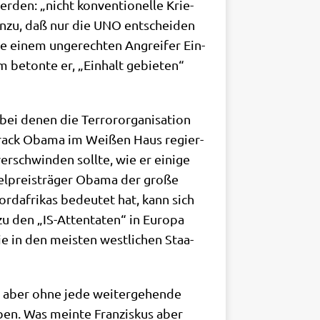
­den: „nicht kon­ven­tio­nel­le Krie­
hin­zu, daß nur die UNO ent­schei­den
wie einem unge­rech­ten Angrei­fer Ein­
m beton­te er, „Ein­halt gebie­ten“
i denen die Ter­ror­or­ga­ni­sa­ti­on
Barack Oba­ma im Wei­ßen Haus regier­
­schwin­den soll­te, wie er eini­ge
el­preis­trä­ger Oba­ma der gro­ße
ord­afri­kas bedeu­tet hat, kann sich
zu den „IS-Atten­ta­ten“ in Euro­pa
die in den mei­sten west­li­chen Staa­
g, aber ohne jede wei­ter­ge­hen­de
en. Was mein­te Fran­zis­kus aber