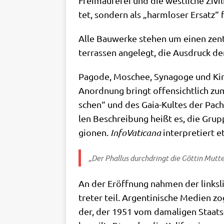
Frei­mau­re­rei und die west­li­che Zivil
tet, son­dern als „harm­lo­ser Ersatz
Alle Bau­wer­ke ste­hen um einen zen­t
ter­ras­sen ange­legt, die Aus­druck d
Pago­de, Moschee, Syn­ago­ge und Kir­c
Anord­nung bringt offen­sicht­lich zum 
schen“ und des Gaia-Kul­tes der Pacha­m
len Beschrei­bung heißt es, die Grup
gio­nen.
Info­Va­ti­ca­na
inter­pre­tiert
„Der Phal­lus durch­dringt die Göt­tin Mut­t
An der Eröff­nung nah­men der links­li­
tre­ter teil. Argen­ti­ni­sche Medi­en zo
der, der 1951 vom dama­li­gen Staats- 