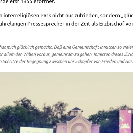
wur­de erst 1955 eröffnet.
 inter­re­li­giö­sen Park nicht nur zufrie­den, son­dern „glü
jah­re­lan­gen Pres­se­spre­cher in der Zeit als Erz­bi­schof
hat mich glück­lich gemacht. Daß eine Gemein­schaft inmit­ten so vie­ler 
r allem den Wil­len vor­aus, gemein­sam zu gehen. Inmit­ten die­ses ‚Drit
en Schrit­te der Begeg­nung zwi­schen uns Schöp­fer von Frie­den und Ha