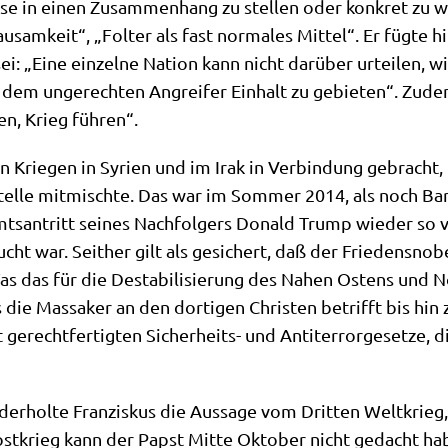
­se in einen Zusam­men­hang zu stel­len oder kon­kret zu wer
sam­keit“, „Fol­ter als fast nor­ma­les Mit­tel“. Er füg­te 
ei: „Eine ein­zel­ne Nati­on kann nicht dar­über urtei­len, 
m, dem unge­rech­ten Angrei­fer Ein­halt zu gebie­ten“. Zude
en, Krieg führen“.
Krie­gen in Syri­en und im Irak in Ver­bin­dung gebracht, be
 Stel­le mit­misch­te. Das war im Som­mer 2014, als noch 
­an­tritt sei­nes Nach­fol­gers Donald Trump wie­der so ver
ht war. Seit­her gilt als gesi­chert, daß der Frie­dens­no­b
Was das für die Desta­bi­li­sie­rung des Nahen Ostens und N
die Mas­sa­ker an den dor­ti­gen Chri­sten betrifft bis hin 
gerecht­fer­tig­ten Sicher­heits- und Anti­ter­ror­ge­set­ze, 
der­hol­te Fran­zis­kus die Aus­sa­ge vom Drit­ten Welt­krie
st­krieg kann der Papst Mit­te Okto­ber nicht gedacht hab