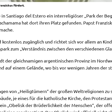
anziskus fördert.
 Sant­ia­go del Este­ro ein inter­re­li­giö­ser „Park der Beg
acha­ma­ma hat dort ihren Platz gefun­den. Papst Fran­zis­ku
“ mache.
d kosten­los zugäng­lich und rich­tet sich vor allem an Kin­
n­park zum „Ver­ständ­nis zwi­schen den ver­schie­de­nen Gl
adt der gleich­na­mi­gen argen­ti­ni­schen Pro­vinz im Nord­
nd auf einem Gelän­de, wo bis vor weni­gen Jah­ren der st
­gen von „Hei­lig­tü­mern“ der gro­ßen Welt­re­li­gio­nen zu
äu­de, je eines für die katho­li­sche Kir­che, den Pro­te­sta
 „Obe­lisk der Brü­der­lich­keit der Men­schen“, der offen­