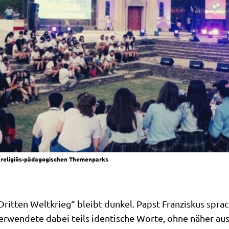
 reli­gi­ös-päd­ago­gi­schen Themenparks
rit­ten Welt­krieg“ bleibt dun­kel. Papst Fran­zis­kus sp
r­wen­de­te dabei teils iden­ti­sche Wor­te, ohne näher au