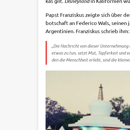
kas gilt.
Dis­ney­land
in Kali­for­ni­en 
Papst Fran­zis­kus zeig­te sich über den
bot­schaft an Feder­i­co Wals, sei­nen 
Argen­ti­ni­en. Fran­zis­kus schrieb ihm:
„Die Nach­richt von die­ser Unter­neh­mung 
etwas zu tun, setzt Mut, Tap­fer­keit und vo
den die Mensch­heit erlebt, sind die klei­n