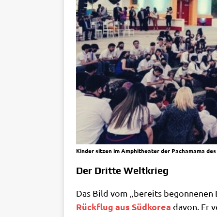
Kin­der sit­zen im Amphi­thea­ter der Pacha­ma­ma des
Der Dritte Weltkrieg
Das Bild vom „bereits begon­ne­nen D
Rück­flug aus Süd­ko­rea
davon. Er ve