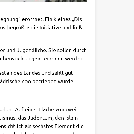
eg­nung“ eröff­net. Ein klei­nes „Dis­
s begrüß­te die Initia­ti­ve und ließ
der und Jugend­li­che. Sie sol­len durch
au­bens­rich­tun­gen“ erzo­gen werden.
we­sten des Lan­des und zählt gut
äd­ti­sche Zoo betrie­ben wurde.
 sehen. Auf einer Flä­che von zwei
n­tis­mus, das Juden­tum, den Islam
sicht­lich als sech­stes Ele­ment die