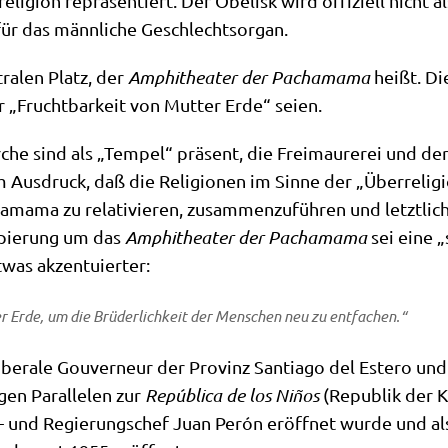
­re­li­gi­on reprä­sen­tiert. Der Obe­lisk wird offi­zi­ell nich
“ für das männ­li­che Geschlechtsorgan.
ra­len Platz, der
Amphi­thea­ter der Pacha­ma­ma
heißt. Die
er „Frucht­bar­keit von Mut­ter Erde“ seien.
he sind als „Tem­pel“ prä­sent, die Frei­mau­re­rei und de
Aus­druck, daß die Reli­gio­nen im Sin­ne der „Über­re­li­gi­
a­ma zu rela­ti­vie­ren, zusam­men­zu­füh­ren und letzt­lich 
­pie­rung um das
Amphi­thea­ter der Pacha­ma­ma
sei eine „
 etwas akzentuierter:
er Erde, um die Brü­der­lich­keit der Men­schen neu zu entfachen.“
be­ra­le Gou­ver­neur der Pro­vinz Sant­ia­go del Este­ro und 
gen Par­al­le­len zur
Repú­b­li­ca de los Niños
(Repu­blik der Ki
und Regie­rungs­chef Juan Perón eröff­net wur­de und als äl