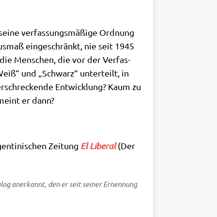
ei­ne ver­fas­sungs­mä­ßi­ge Ord­nung
s­maß ein­ge­schränkt, nie seit 1945
 die Men­schen, die vor der Ver­fas­
Weiß“ und „Schwarz“ unter­teilt, in
e erschrecken­de Ent­wick­lung? Kaum zu
 meint er dann?
en­ti­ni­schen Zei­tung
El Libe­ral
(Der
Dia­log aner­kannt, den er seit sei­ner Ernen­nung