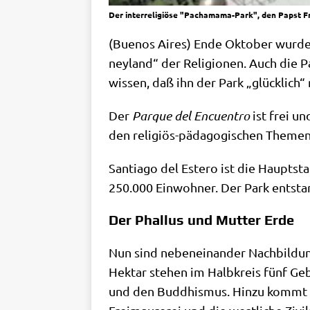
Der interreligiöse "Pachamama-Park", den Papst Fr
(Bue­nos Aires) Ende Okto­ber wur­de in
ney­land“ der Reli­gio­nen. Auch die P
wis­sen, daß ihn der Park „glück­lich
Der
Par­que del Encuen­tro
ist frei un
den reli­gi­ös-päd­ago­gi­schen The­me
Sant­ia­go del Este­ro ist die Haupt­st
250.000 Ein­woh­ner. Der Park ent­sta
Der Phallus und Mutter Erde
Nun sind neben­ein­an­der Nach­bil­dun
Hekt­ar ste­hen im Halb­kreis fünf Geb
und den Bud­dhis­mus. Hin­zu kommt ein