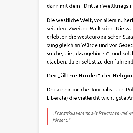
dann mit dem „Drit­ten Welt­kriegs i
Die west­li­che Welt, vor allem außer­
seit dem Zwei­ten Welt­krieg. Nie wur
erleb­ten die west­eu­ro­päi­schen Sta
sung gleich an Wür­de und vor Gesetz 
sol­che, die „dazu­ge­hö­ren“, und sol
glau­ben, da er selbst zu den füh­ren
Der „ältere Bruder“ der Religi
Der argen­ti­ni­sche Jour­na­list und P
Libe­ra­le) die viel­leicht wich­tig­ste
„Fran­zis­kus ver­eint alle Reli­gio­nen und wi
fördert.“