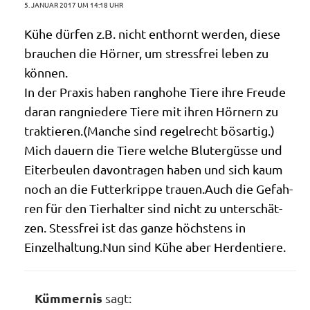
5. JANUAR 2017 UM 14:18 UHR
Kühe dür­fen z.B. nicht ent­hornt wer­den, die­se
brau­chen die Hör­ner, um stress­frei leben zu
können.
In der Pra­xis haben rang­ho­he Tie­re ihre Freu­de
dar­an rang­nie­de­re Tie­re mit ihren Hör­nern zu
traktieren.(Manche sind regel­recht bös­ar­tig.)
Mich dau­ern die Tie­re wel­che Blut­ergüs­se und
Eiter­beu­len davon­tra­gen haben und sich kaum
noch an die Fut­ter­krip­pe trauen.Auch die Gefah­
ren für den Tier­hal­ter sind nicht zu unter­schät­
zen. Stess­frei ist das gan­ze höch­stens in
Einzelhaltung.Nun sind Kühe aber Herdentiere.
Kümmernis
sagt: