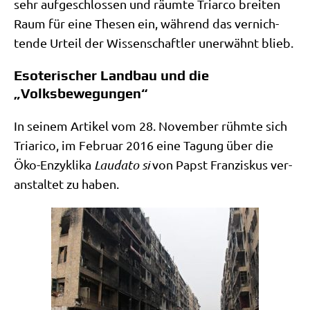
sehr auf­ge­schlos­sen und räum­te Tri­ar­co brei­ten
Raum für eine The­sen ein, wäh­rend das ver­nich­
ten­de Urteil der Wis­sen­schaft­ler uner­wähnt blieb.
Esoterischer Landbau und die
„Volksbewegungen“
In sei­nem Arti­kel vom 28. Novem­ber rühm­te sich
Tria­ri­co, im Febru­ar 2016 eine Tagung über die
Öko-Enzy­kli­ka
Lau­da­to si
von Papst Fran­zis­kus ver­
an­stal­tet zu haben.