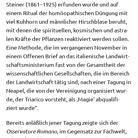
Stei­ner (1861–1925) erfun­den wur­de und auf
einem Ritu­al der homöo­pa­thi­schen Dün­gung mit
viel Kuh­horn und männ­li­cher Hirsch­bla­se beruht,
mit denen die spi­ri­tu­el­len, kos­mi­schen und astra­
len Kräf­te der Pflan­zen reak­ti­viert wer­den sol­len.
Eine Metho­de, die im ver­gan­ge­nen Novem­ber in
einem Offe­nen Brief an das ita­lie­ni­sche Land­wirt­
schafts­mi­ni­ste­ri­um fast von der Gesamt­heit der
wis­sen­schaft­li­chen Gesell­schaf­ten, die im Bereich
der Land­wirt­schaft tätig sind, nach einer Tagung in
Nea­pel, die von der Ver­ei­ni­gung orga­ni­siert wur­
de, der Tria­ri­co vor­steht, als ‚Magie‘ abqua­li­fi­
ziert wurde“.
Bereits anläß­lich jener Tagung zeig­te sich der
Osser­va­to­re Roma­no
, im Gegen­satz zur Fach­welt,