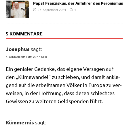
Papst Franziskus, der Anführer des Peronismus
27. September 2024
1
5 KOMMENTARE
Josephus
sagt:
4. JANUAR 2017 UM 23:14 UHR
Ein genia­ler Gedan­ke, das eige­ne Ver­sa­gen auf
den „Kli­ma­wan­del“ zu schie­ben, und damit ankla­
gend auf die arbeit­sa­men Völ­ker in Euro­pa zu ver­
wei­sen, in der Hoff­nung, dass deren schlech­tes
Gewis­sen zu wei­te­ren Geld­spen­den führt.
Kümmernis
sagt: