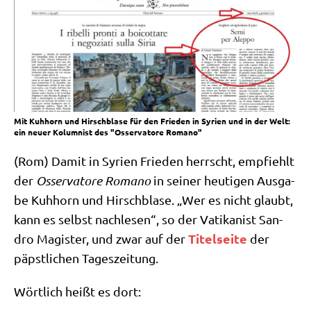
Mit Kuhhorn und Hirschblase für den Frieden in Syrien und in der Welt:
ein neuer Kolumnist des "Osservatore Romano"
(Rom) Damit in Syri­en Frie­den herrscht, emp­fiehlt
der
Osser­va­to­re Roma­no
in sei­ner heu­ti­gen Aus­ga­
be Kuh­horn und Hirsch­bla­se. „Wer es nicht glaubt,
kann es selbst nach­le­sen“, so der Vati­ka­nist San­
Titel­sei­te
dro Magi­ster, und zwar auf der
der
päpst­li­chen Tageszeitung.
Wört­lich heißt es dort: