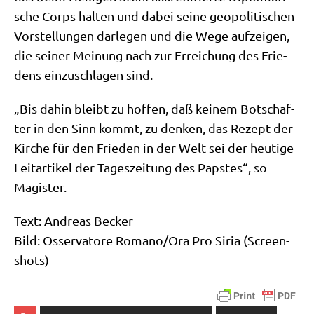
sche Corps hal­ten und dabei sei­ne geo­po­li­ti­schen
Vor­stel­lun­gen dar­le­gen und die Wege auf­zei­gen,
die sei­ner Mei­nung nach zur Errei­chung des Frie­
dens ein­zu­schla­gen sind.
„Bis dahin bleibt zu hof­fen, daß kei­nem Bot­schaf­
ter in den Sinn kommt, zu den­ken, das Rezept der
Kir­che für den Frie­den in der Welt sei der heu­ti­ge
Leit­ar­ti­kel der Tages­zei­tung des Pap­stes“, so
Magister.
Text: Andre­as Becker
Bild: Osser­va­to­re Romano/​Ora Pro Siria (Screen­
shots)