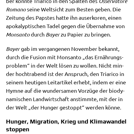
ber konn­te Tria­ri­co in den Spal­ten des
Osser­va­to­re
Roma­no
sei­ne Welt­sicht zum Besten geben. Die
Zei­tung des Pap­stes hat­te ihn aus­er­ko­ren, einen
apo­ka­lyp­ti­schen Tadel gegen die Über­nah­me von
Monsan­to
durch
Bay­er
zu Papier zu bringen.
Bay­er
gab im ver­gan­ge­nen Novem­ber bekannt,
durch die Fusi­on mit Monsan­to „das Ernäh­rungs­
pro­blem“ in der Welt lösen zu wol­len. Nicht min­
der hoch­tra­bend ist der Anspruch, den Tria­ri­co in
sei­nem heu­ti­gen Leit­ar­ti­kel erhebt, indem er eine
Hym­ne auf die wun­der­sa­men Vor­zü­ge der bio­dy­
na­mi­schen Land­wirt­schaft anstimm­te, mit der in
der Welt „der Hun­ger gestoppt“ wer­den könne.
Hunger, Migration, Krieg und Klimawandel
stoppen