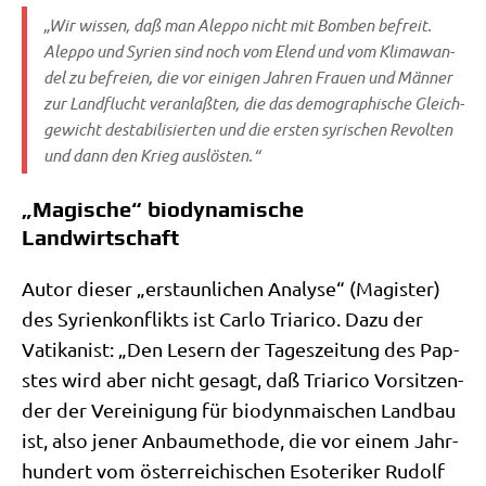
„Wir wis­sen, daß man Alep­po nicht mit Bom­ben befreit.
Alep­po und Syri­en sind noch vom Elend und vom Kli­ma­wan­
del zu befrei­en, die vor eini­gen Jah­ren Frau­en und Män­ner
zur Land­flucht ver­an­laß­ten, die das demo­gra­phi­sche Gleich­
ge­wicht desta­bi­li­sier­ten und die ersten syri­schen Revol­ten
und dann den Krieg auslösten.“
„Magische“ biodynamische
Landwirtschaft
Autor die­ser „erstaun­li­chen Ana­ly­se“ (Magi­ster)
des Syri­en­kon­flikts ist Car­lo Tria­ri­co. Dazu der
Vati­ka­nist: „Den Lesern der Tages­zei­tung des Pap­
stes wird aber nicht gesagt, daß Tria­ri­co Vor­sit­zen­
der der Ver­ei­ni­gung für bio­dyn­mai­schen Land­bau
ist, also jener Anbau­me­tho­de, die vor einem Jahr­
hun­dert vom öster­rei­chi­schen Eso­te­ri­ker Rudolf