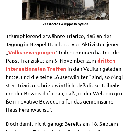
Zer­stör­tes Alep­po in Syrien
Tri­um­phie­rend erwähn­te Tria­ri­co, daß an der
Tagung in Nea­pel Hun­der­te von Akti­vi­sten jener
Volks­be­we­gun­gen
„
“ teil­ge­nom­men hat­ten, die
drit­ten
Papst Fran­zis­kus am 5. Novem­ber zum
inter­na­tio­na­len Tref­fen
in den Vati­kan gela­den
hat­te, und die sei­ne „Aus­er­wähl­ten“ sind, so Magi­
ster. Tria­ri­co schrieb wört­lich, daß die­se Teil­nah­
me der Beweis dafür sei, daß „in der Welt ein gro­
ße inno­va­ti­ve Bewe­gung für das gemein­sa­me
Haus heranwächst“.
Doch damit nicht genug: Bereits am 18. Sep­tem­