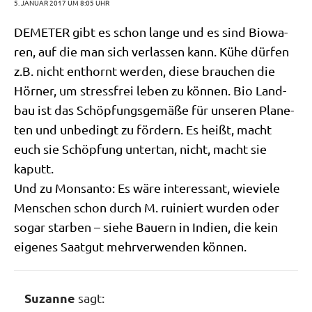
5. JANUAR 2017 UM 8:05 UHR
DEMETER gibt es schon lan­ge und es sind Bio­wa­
ren, auf die man sich ver­las­sen kann. Kühe dür­fen
z.B. nicht ent­hornt wer­den, die­se brau­chen die
Hör­ner, um stress­frei leben zu kön­nen. Bio Land­
bau ist das Schöp­fungs­ge­mä­ße für unse­ren Pla­ne­
ten und unbe­dingt zu för­dern. Es heißt, macht
euch sie Schöp­fung unter­tan, nicht, macht sie
kaputt.
Und zu Monsan­to: Es wäre inter­es­sant, wie­vie­le
Men­schen schon durch M. rui­niert wur­den oder
sogar star­ben – sie­he Bau­ern in Indi­en, die kein
eige­nes Saat­gut mehr­ver­wen­den können.
Suzanne
sagt: