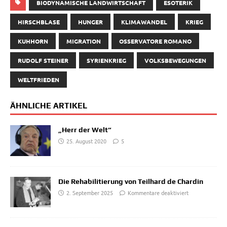
BIODYNAMISCHE LANDWIRTSCHAFT
ESOTERIK
HIRSCHBLASE
HUNGER
KLIMAWANDEL
KRIEG
KUHHORN
MIGRATION
OSSERVATORE ROMANO
RUDOLF STEINER
SYRIENKRIEG
VOLKSBEWEGUNGEN
WELTFRIEDEN
ÄHNLICHE ARTIKEL
„Herr der Welt“
25. August 2020
5
Die Rehabilitierung von Teilhard de Chardin
2. September 2025
Kommentare deaktiviert