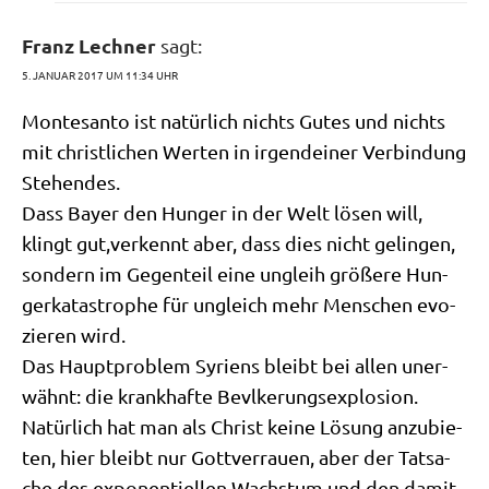
Franz Lechner
sagt:
5. JANUAR 2017 UM 11:34 UHR
Mon­te­san­to ist natür­lich nichts Gutes und nichts
mit christ­li­chen Wer­ten in irgend­ei­ner Ver­bin­dung
Stehendes.
Dass Bay­er den Hun­ger in der Welt lösen will,
klingt gut,verkennt aber, dass dies nicht gelin­gen,
son­dern im Gegen­teil eine ung­leih grö­ße­re Hun­
ger­ka­ta­stro­phe für ungleich mehr Men­schen evo­
zie­ren wird.
Das Haupt­pro­blem Syri­ens bleibt bei allen uner­
wähnt: die krank­haf­te Bevlke­rungs­explo­si­on.
Natür­lich hat man als Christ kei­ne Lösung anzu­bie­
ten, hier bleibt nur Gott­verrau­en, aber der Tat­sa­
che des expo­nen­ti­el­len Wachs­tum und den damit