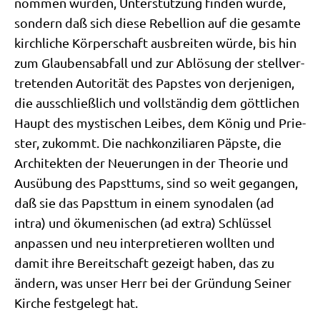
nom­men wur­den, Unter­stüt­zung fin­den wür­de,
son­dern daß sich die­se Rebel­li­on auf die gesam­te
kirch­li­che Kör­per­schaft aus­brei­ten wür­de, bis hin
zum Glau­bens­ab­fall und zur Ablö­sung der stell­ver­
tre­ten­den Auto­ri­tät des Pap­stes von der­je­ni­gen,
die aus­schließ­lich und voll­stän­dig dem gött­li­chen
Haupt des mysti­schen Lei­bes, dem König und Prie­
ster, zukommt. Die nach­kon­zi­lia­ren Päp­ste, die
Archi­tek­ten der Neue­run­gen in der Theo­rie und
Aus­übung des Papst­tums, sind so weit gegan­gen,
daß sie das Papst­tum in einem syn­oda­len (ad
intra) und öku­me­ni­schen (ad extra) Schlüs­sel
anpas­sen und neu inter­pre­tie­ren woll­ten und
damit ihre Bereit­schaft gezeigt haben, das zu
ändern, was unser Herr bei der Grün­dung Sei­ner
Kir­che fest­ge­legt hat.