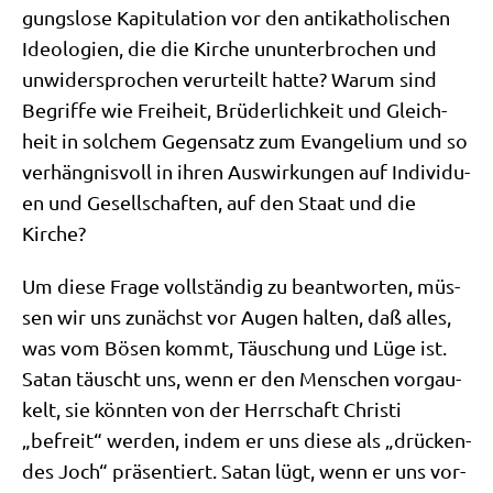
gungs­lo­se Kapi­tu­la­ti­on vor den anti­ka­tho­li­schen
Ideo­lo­gien, die die Kir­che unun­ter­bro­chen und
unwi­der­spro­chen ver­ur­teilt hat­te? War­um sind
Begrif­fe wie Frei­heit, Brü­der­lich­keit und Gleich­
heit in sol­chem Gegen­satz zum Evan­ge­li­um und so
ver­häng­nis­voll in ihren Aus­wir­kun­gen auf Indi­vi­du­
en und Gesell­schaf­ten, auf den Staat und die
Kirche?
Um die­se Fra­ge voll­stän­dig zu beant­wor­ten, müs­
sen wir uns zunächst vor Augen hal­ten, daß alles,
was vom Bösen kommt, Täu­schung und Lüge ist.
Satan täuscht uns, wenn er den Men­schen vor­gau­
kelt, sie könn­ten von der Herr­schaft Chri­sti
„befreit“ wer­den, indem er uns die­se als „drücken­
des Joch“ prä­sen­tiert. Satan lügt, wenn er uns vor­