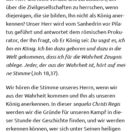
über die Zivil­ge­sell­schaf­ten zu herr­schen, wenn
die­je­ni­gen, die sie bil­den, Ihn nicht als König aner­
ken­nen? Unser Herr wird vom San­he­drin vor Pila­
tus geführt und ant­wor­tet dem römi­schen Pro­ku­
ra­tor, der Ihn fragt, ob Er König sei:
Du sagst es, ich
bin ein König. Ich bin dazu gebo­ren und dazu in die
Welt gekom­men, dass ich für die Wahr­heit Zeug­nis
able­ge. Jeder, der aus der Wahr­heit ist, hört auf mei­
ne Stim­me
(Joh 18,37).
Wir hören die Stim­me unse­res Herrn, wenn wir
aus der Wahr­heit kom­men und Ihn als unse­ren
König aner­ken­nen. In die­ser
seque­la Chri­sti Regis
wer­den wir die Grün­de für unse­ren Kampf in die­
ser Stun­de der Geschich­te fin­den, und wir wer­den
erken­nen kön­nen, wer sich unter Sei­nen hei­li­gen