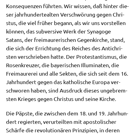
Kon­se­quen­zen führ­ten. Wir wis­sen, daß hin­ter die­
ser jahr­hun­der­te­al­ten Ver­schwö­rung gegen Chri­
stus, die viel frü­her begann, als wir uns vor­stel­len
kön­nen, das sub­ver­si­ve Werk der Syn­ago­ge
Satans, der frei­mau­re­ri­schen Gegen­kir­che, stand,
die sich der Errich­tung des Rei­ches des Anti­chri­
sten ver­schrie­ben hat­te. Der Pro­te­stan­tis­mus, die
Rosen­kreu­zer, die baye­ri­schen Illu­mi­na­ten, die
Frei­mau­re­rei und alle Sek­ten, die sich seit dem 16.
Jahr­hun­dert gegen das katho­li­sche Euro­pa ver­
schwo­ren haben, sind Aus­druck die­ses unge­brem­
sten Krie­ges gegen Chri­stus und sei­ne Kirche.
Die Päp­ste, die zwi­schen dem 18. und 19. Jahr­hun­
dert regier­ten, ver­ur­teil­ten mit apo­sto­li­scher
Schär­fe die revo­lu­tio­nä­ren Prin­zi­pi­en, in deren