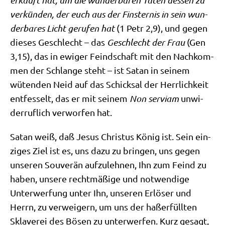
erkauft hat, um die wun­der­ba­ren Taten des­sen zu
ver­kün­den, der euch aus der Fin­ster­nis in sein wun­
der­ba­res Licht geru­fen hat
(1 Petr 2,9), und gegen
die­ses Geschlecht – das
Geschlecht der Frau
(Gen
3,15), das in ewi­ger Feind­schaft mit den Nach­kom­
men der Schlan­ge steht – ist Satan in sei­nem
wüten­den Neid auf das Schick­sal der Herr­lich­keit
ent­fes­selt, das er mit sei­nem
Non ser­viam
unwi­
der­ruf­lich ver­wor­fen hat.
Satan weiß, daß Jesus Chri­stus König ist. Sein ein­
zi­ges Ziel ist es, uns dazu zu brin­gen, uns gegen
unse­ren Sou­ve­rän auf­zu­leh­nen, Ihn zum Feind zu
haben, unse­re recht­mä­ßi­ge und not­wen­di­ge
Unter­wer­fung unter Ihn, unse­ren Erlö­ser und
Herrn, zu ver­wei­gern, um uns der haß­er­füll­ten
Skla­ve­rei des Bösen zu unter­wer­fen. Kurz gesagt,