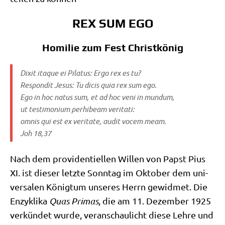
REX SUM EGO
Homilie zum Fest Christkönig
Dixit itaque ei Pila­tus: Ergo rex es tu?
Respon­dit Jesus: Tu dicis quia rex sum ego.
Ego in hoc natus sum, et ad hoc veni in mund­um,
ut testi­mo­ni­um per­hi­beam veri­ta­ti:
omnis qui est ex veri­ta­te, audit vocem meam.
Joh 18,37
Nach dem pro­vi­den­ti­el­len Wil­len von Papst Pius
XI. ist die­ser letz­te Sonn­tag im Okto­ber dem uni­
ver­sa­len König­tum unse­res Herrn gewid­met. Die
Enzy­kli­ka
Quas Pri­mas
, die am 11. Dezem­ber 1925
ver­kün­det wur­de, ver­an­schau­licht die­se Leh­re und