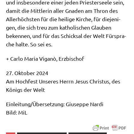
und ins­be­son­de­re einer jeden Prie­ster­see­le sein,
damit die Mitt­le­rin aller Gna­den am Thron des
Aller­höch­sten für die hei­li­ge Kir­che, für die­je­ni­
gen, die sich treu zum katho­li­schen Glau­ben
beken­nen, und für das Schick­sal der Welt Für­spra­
che hal­te. So sei es.
+ Car­lo Maria Viganò, Erzbischof
27. Okto­ber 2024
Am Hoch­fest Unse­res Herrn Jesus Chri­stus, des
Königs der Welt
Einleitung/​Übersetzung: Giu­sep­pe Nar­di
Bild: MiL