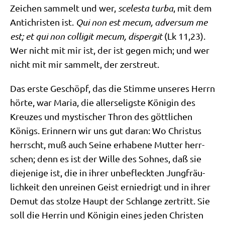
Zei­chen sam­melt und wer,
sce­le­sta tur­ba
, mit dem
Anti­chri­sten ist.
Qui non est mecum, adver­sum me
est; et qui non col­li­git mecum, disper­git
(Lk 11,23).
Wer nicht mit mir ist, der ist gegen mich; und wer
nicht mit mir sam­melt, der zerstreut.
Das erste Geschöpf, das die Stim­me unse­res Herrn
hör­te, war Maria, die aller­se­lig­ste Köni­gin des
Kreu­zes und mysti­scher Thron des gött­li­chen
Königs. Erin­nern wir uns gut dar­an: Wo Chri­stus
herrscht, muß auch Sei­ne erha­be­ne Mut­ter herr­
schen; denn es ist der Wil­le des Soh­nes, daß sie
die­je­ni­ge ist, die in ihrer unbe­fleck­ten Jung­fräu­
lich­keit den unrei­nen Geist ernied­rigt und in ihrer
Demut das stol­ze Haupt der Schlan­ge zer­tritt. Sie
soll die Her­rin und Köni­gin eines jeden Chri­sten