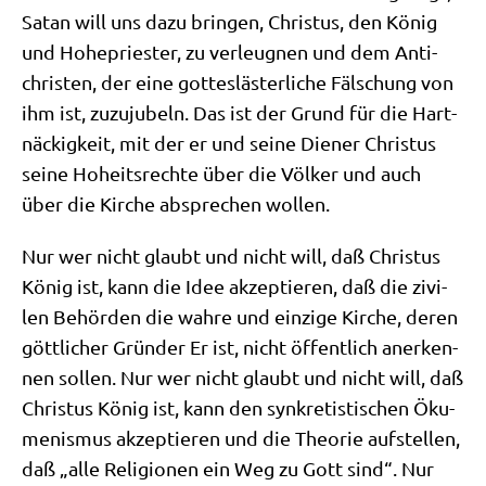
Satan will uns dazu brin­gen, Chri­stus, den König
und Hohe­prie­ster, zu ver­leug­nen und dem Anti­
chri­sten, der eine got­tes­lä­ster­li­che Fäl­schung von
ihm ist, zuzu­ju­beln. Das ist der Grund für die Hart­
näckig­keit, mit der er und sei­ne Die­ner Chri­stus
sei­ne Hoheits­rech­te über die Völ­ker und auch
über die Kir­che abspre­chen wollen.
Nur wer nicht glaubt und nicht will, daß Chri­stus
König ist, kann die Idee akzep­tie­ren, daß die zivi­
len Behör­den die wah­re und ein­zi­ge Kir­che, deren
gött­li­cher Grün­der Er ist, nicht öffent­lich aner­ken­
nen sol­len. Nur wer nicht glaubt und nicht will, daß
Chri­stus König ist, kann den syn­kre­ti­sti­schen Öku­
me­nis­mus akzep­tie­ren und die Theo­rie auf­stel­len,
daß „alle Reli­gio­nen ein Weg zu Gott sind“. Nur