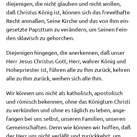
die­je­ni­gen, die nicht glau­ben und nicht wol­len,
daß Chri­stus König ist, kön­nen sich das fre­vel­haf­te
Recht anma­ßen, Sei­ne Kir­che und das von Ihm ein­
ge­setz­te Papst­tum zu ver­än­dern, um Sei­nen Fein­
den skla­visch zu gehorchen.
Die­je­ni­gen hin­ge­gen, die aner­ken­nen, daß unser
Herr Jesus Chri­stus Gott, Herr, wah­rer König und
Hohe­prie­ster ist, füh­ren alle zu Ihm zurück, keh­ren
alle zu Ihm zurück, wei­hen sich alle Ihm.
Wir kön­nen uns nicht als katho­lisch, apo­sto­lisch
und römisch beken­nen, ohne das König­tum Chri­sti
zu ver­kün­den und ohne es täg­lich zu leben, ange­
fan­gen bei uns selbst, unse­ren Fami­li­en, unse­ren
Gemein­schaf­ten. Denn wie kön­nen wir hof­fen, daß
der Herr uns nicht ver­läßt und zurück­kehrt, um