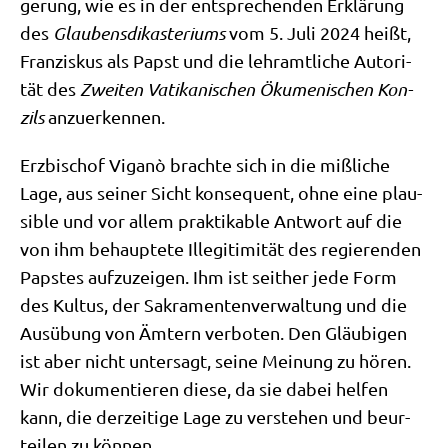
ge­rung, wie es in der ent­spre­chen­den Erklä­rung
des
Glau­bens­dik­aste­ri­ums
vom 5. Juli 2024 heißt,
Fran­zis­kus als Papst und die lehr­amt­li­che Auto­ri­
tät des
Zwei­ten Vati­ka­ni­schen Öku­me­ni­schen Kon­
zils
anzuerkennen.
Erz­bi­schof Viganò brach­te sich in die miß­li­che
Lage, aus sei­ner Sicht kon­se­quent, ohne eine plau­
si­ble und vor allem prak­ti­ka­ble Ant­wort auf die
von ihm behaup­te­te Ille­gi­ti­mi­tät des regie­ren­den
Pap­stes auf­zu­zei­gen. Ihm ist seit­her jede Form
des Kul­tus, der Sakra­men­ten­ver­wal­tung und die
Aus­übung von Ämtern ver­bo­ten. Den Gläu­bi­gen
ist aber nicht unter­sagt, sei­ne Mei­nung zu hören.
Wir doku­men­tie­ren die­se, da sie dabei hel­fen
kann, die der­zei­ti­ge Lage zu ver­ste­hen und beur­
tei­len zu können