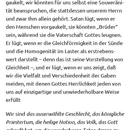
gau­kelt, wir könn­ten für uns selbst eine Sou­ve­rä­ni­
tät bean­spru­chen, die statt­des­sen unse­rem Herrn
und zwar Ihm allein gehört. Satan lügt, wenn er
den Men­schen vor­gau­kelt, sie könn­ten „Brü­der“
sein, wäh­rend sie die Vater­schaft Got­tes leug­nen.
Er lügt, wenn er die Gleich­för­mig­keit in der Sün­de
und die Homo­ge­ni­tät im Laster als erstre­bens­
wert dar­stellt – denn das ist sei­ne Vor­stel­lung von
Gleich­heit –, und er lügt, wenn er uns zeigt, daß
wir die Viel­falt und Ver­schie­den­heit der Gaben
mei­den, mit denen Got­tes Herr­lich­keit jeden von
uns auf ein­zig­ar­ti­ge und unwie­der­hol­ba­re Wei­se
erfüllt
Wir sind
das aus­er­wähl­te Geschlecht, das könig­li­che
Prie­ster­tum, die hei­li­ge Nati­on, das Volk, das Gott