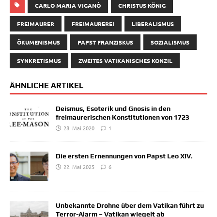
CARLO MARIA VIGANÒ
CHRISTUS KÖNIG
FREIMAURER
FREIMAUREREI
LIBERALISMUS
ÖKUMENISMUS
PAPST FRANZISKUS
SOZIALISMUS
SYNKRETISMUS
ZWEITES VATIKANISCHES KONZIL
ÄHNLICHE ARTIKEL
Deismus, Esoterik und Gnosis in den
freimaurerischen Konstitutionen von 1723
28. Mai 2020
1
Die ersten Ernennungen von Papst Leo XIV.
22. Mai 2025
6
Unbekannte Drohne über dem Vatikan führt zu
Terror-Alarm – Vatikan wiegelt ab