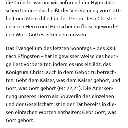
die Grün­de, war­um wir auf­grund der Hypo­sta­ti­
schen Uni­on – das heißt der Ver­ei­ni­gung von Gott­
heit und Mensch­heit in der Per­son Jesu Chri­sti –
unse­ren Herrn und Herr­scher im fleisch­ge­wor­de­
nen Wort Got­tes erken­nen müssen.
Das Evan­ge­li­um des letz­ten Sonn­tags – des XXII.
nach Pfing­sten – hat in gewis­ser Wei­se das heu­ti­
ge Fest vor­be­rei­tet, indem es uns ein­lädt, das
König­tum Chri­sti auch in dem Gebot zu betrach­
ten: Gebt dem Kai­ser, was dem Kai­ser gehört, und
Gott, was Gott gehört (Mt 22,21). Die Aner­ken­
nung unse­res Herrn als Sou­ve­rän des ein­zel­nen
und der Gesell­schaft ist in der Tat bereits in die­
sen ein­fa­chen Wor­ten ent­hal­ten: Gebt Gott, was
Gott gehört.