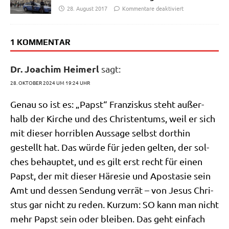
28. August 2017
Kommentare deaktiviert
1 KOMMENTAR
Dr. Joachim Heimerl
sagt:
28. OKTOBER 2024 UM 19:24 UHR
Genau so ist es: „Papst“ Fran­zis­kus steht außer­
halb der Kir­che und des Chri­sten­tums, weil er sich
mit die­ser hor­ri­blen Aus­sa­ge selbst dort­hin
gestellt hat. Das wür­de für jeden gel­ten, der sol­
ches behaup­tet, und es gilt erst recht für einen
Papst, der mit die­ser Häre­sie und Apo­sta­sie sein
Amt und des­sen Sen­dung ver­rät – von Jesus Chri­
stus gar nicht zu reden. Kurz­um: SO kann man nicht
mehr Papst sein oder blei­ben. Das geht ein­fach