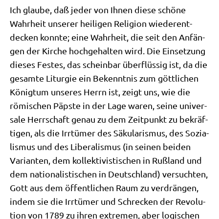
Ich glau­be, daß jeder von Ihnen die­se schö­ne
Wahr­heit unse­rer hei­li­gen Reli­gi­on wie­der­ent­
decken konn­te; eine Wahr­heit, die seit den Anfän­
gen der Kir­che hoch­ge­hal­ten wird. Die Ein­set­zung
die­ses Festes, das schein­bar über­flüs­sig ist, da die
gesam­te Lit­ur­gie ein Bekennt­nis zum gött­li­chen
König­tum unse­res Herrn ist, zeigt uns, wie die
römi­schen Päp­ste in der Lage waren, sei­ne uni­ver­
sa­le Herr­schaft genau zu dem Zeit­punkt zu bekräf­
ti­gen, als die Irr­tü­mer des Säku­la­ris­mus, des Sozia­
lis­mus und des Libe­ra­lis­mus (in sei­nen bei­den
Vari­an­ten, dem kol­lek­ti­vi­sti­schen in Ruß­land und
dem natio­na­li­sti­schen in Deutsch­land) ver­such­ten,
Gott aus dem öffent­li­chen Raum zu ver­drän­gen,
indem sie die Irr­tü­mer und Schrecken der Revo­lu­
ti­on von 1789 zu ihren extre­men, aber logi­schen