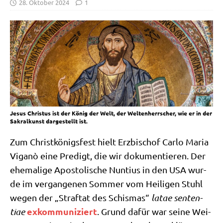
28. Oktober 2024
1
Jesus Christus ist der König der Welt, der Weltenherrscher, wie er in der
Sakralkunst dargestellt ist.
Zum Christ­kö­nigs­fest hielt Erz­bi­schof Car­lo Maria
Viganò eine Pre­digt, die wir doku­men­tie­ren. Der
ehe­ma­li­ge Apo­sto­li­sche Nun­ti­us in den USA wur­
de im ver­gan­ge­nen Som­mer vom Hei­li­gen Stuhl
wegen der „Straf­tat des Schis­mas“
latae sen­ten­
exkom­mu­ni­ziert
tiae
. Grund dafür war sei­ne Wei­