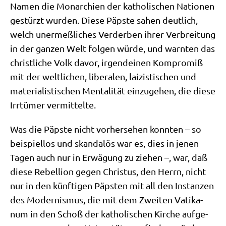
Namen die Mon­ar­chien der katho­li­schen Natio­nen
gestürzt wur­den. Die­se Päp­ste sahen deut­lich,
welch uner­meß­li­ches Ver­der­ben ihrer Ver­brei­tung
in der gan­zen Welt fol­gen wür­de, und warn­ten das
christ­li­che Volk davor, irgend­ei­nen Kom­pro­miß
mit der welt­li­chen, libe­ra­len, lai­zi­sti­schen und
mate­ria­li­sti­schen Men­ta­li­tät ein­zu­ge­hen, die die­se
Irr­tü­mer vermittelte.
Was die Päp­ste nicht vor­her­se­hen konn­ten – so
bei­spiel­los und skan­da­lös war es, dies in jenen
Tagen auch nur in Erwä­gung zu zie­hen –, war, daß
die­se Rebel­li­on gegen Chri­stus, den Herrn, nicht
nur in den künf­ti­gen Päp­sten mit all den Instan­zen
des Moder­nis­mus, die mit dem Zwei­ten Vati­ka­
num in den Schoß der katho­li­schen Kir­che auf­ge­