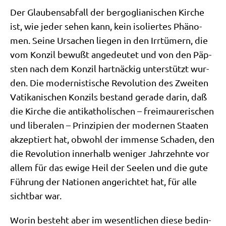
Der Glau­bens­ab­fall der berg­o­glia­ni­schen Kir­che
ist, wie jeder sehen kann, kein iso­lier­tes Phä­no­
men. Sei­ne Ursa­chen lie­gen in den Irr­tü­mern, die
vom Kon­zil bewußt ange­deu­tet und von den Päp­
sten nach dem Kon­zil hart­näckig unter­stützt wur­
den. Die moder­ni­sti­sche Revo­lu­ti­on des Zwei­ten
Vati­ka­ni­schen Kon­zils bestand gera­de dar­in, daß
die Kir­che die anti­ka­tho­li­schen – frei­mau­re­ri­schen
und libe­ra­len – Prin­zi­pi­en der moder­nen Staa­ten
akzep­tiert hat, obwohl der immense Scha­den, den
die Revo­lu­ti­on inner­halb weni­ger Jahr­zehn­te vor
allem für das ewi­ge Heil der See­len und die gute
Füh­rung der Natio­nen ange­rich­tet hat, für alle
sicht­bar war.
Wor­in besteht aber im wesent­li­chen die­se bedin­