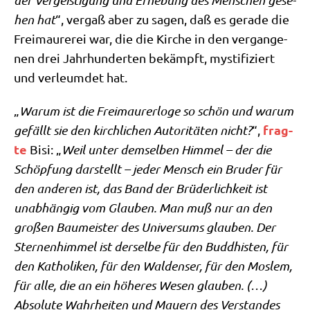
der Ver­gei­sti­gung und Erhe­bung des Men­schen gese­
hen hat
“, ver­gaß aber zu sagen, daß es gera­de die
Frei­mau­re­rei war, die die Kir­che in den ver­gan­ge­
nen drei Jahr­hun­der­ten bekämpft, mysti­fi­ziert
und ver­leum­det hat.
„
War­um ist die Frei­mau­rer­lo­ge so schön und war­um
frag­
gefällt sie den kirch­li­chen Auto­ri­tä­ten nicht?
“,
te
Bisi: „
Weil unter dem­sel­ben Him­mel – der die
Schöp­fung dar­stellt – jeder Mensch ein Bru­der für
den ande­ren ist, das Band der Brü­der­lich­keit ist
unab­hän­gig vom Glau­ben. Man muß nur an den
gro­ßen Bau­mei­ster des Uni­ver­sums glau­ben. Der
Ster­nen­him­mel ist der­sel­be für den Bud­dhi­sten, für
den Katho­li­ken, für den Wal­den­ser, für den Mos­lem,
für alle, die an ein höhe­res Wesen glau­ben. (…)
Abso­lu­te Wahr­hei­ten und Mau­ern des Ver­stan­des