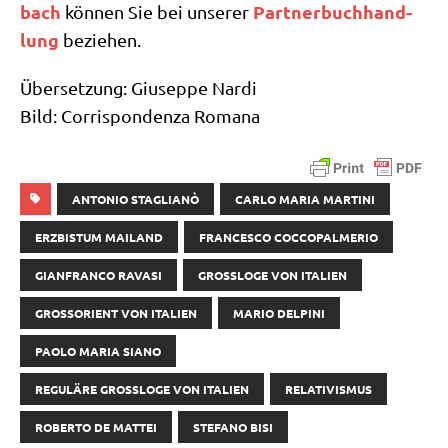
bach
Part­ner­buch­hand­
kön­nen Sie bei unse­rer
lung
beziehen.
Über­set­zung: Giu­sep­pe Nar­di
Bild: Cor­ri­spon­den­za Romana
ANTONIO STAGLIANÒ
CARLO MARIA MARTINI
ERZBISTUM MAILAND
FRANCESCO COCCOPALMERIO
GIANFRANCO RAVASI
GROSSLOGE VON ITALIEN
GROSSORIENT VON ITALIEN
MARIO DELPINI
PAOLO MARIA SIANO
REGULÄRE GROSSLOGE VON ITALIEN
RELATIVISMUS
ROBERTO DE MATTEI
STEFANO BISI