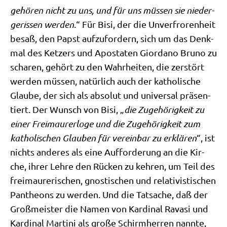
gehö­ren nicht zu uns, und für uns müs­sen sie nie­der­
ge­ris­sen wer­den
.“ Für Bisi, der die Unver­fro­ren­heit
besaß, den Papst auf­zu­for­dern, sich um das Denk­
mal des Ket­zers und Apo­sta­ten Giord­a­no Bru­no zu
scha­ren, gehört zu den Wahr­hei­ten, die zer­stört
wer­den müs­sen, natür­lich auch der katho­li­sche
Glau­be, der sich als abso­lut und uni­ver­sal prä­sen­
tiert. Der Wunsch von Bisi, „
die Zuge­hö­rig­keit zu
einer Frei­mau­rer­lo­ge und die Zuge­hö­rig­keit zum
katho­li­schen Glau­ben für ver­ein­bar zu erklä­ren
“, ist
nichts ande­res als eine Auf­for­de­rung an die Kir­
che, ihrer Leh­re den Rücken zu keh­ren, um Teil des
frei­mau­re­ri­schen, gno­sti­schen und rela­ti­vi­sti­schen
Pan­the­ons zu wer­den. Und die Tat­sa­che, daß der
Groß­mei­ster die Namen von Kar­di­nal Rava­si und
Kar­di­nal Mar­ti­ni als gro­ße Schirm­her­ren nann­te,