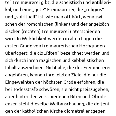
te“ Frei­mau­re­rei gibt, die athe­istisch und anti­kle­ri­
kal, und eine „gute“ Frei­mau­re­rei, die „reli­gi­ös“
und „spi­ri­tu­ell“ ist, wie man oft hört, wenn zwi­
schen der roma­ni­schen (lin­ken) und der angel­säch­
si­schen (rech­ten) Frei­mau­re­rei unter­schie­den
wird. In Wirk­lich­keit wer­den in allen Logen die
ersten Gra­de von frei­mau­re­ri­schen Hoch­gra­den
über­la­gert, die als „Riten“ bezeich­net wer­den und
sich durch ihren magi­schen und kab­ba­li­sti­schen
Inhalt aus­zeich­nen. Nicht alle, die der Frei­mau­re­rei
ange­hö­ren, ken­nen ihre letz­ten Zie­le, die nur die
Ein­ge­weih­ten der höch­sten Gra­de erfah­ren, die
bei Todes­stra­fe schwö­ren, sie nicht preis­zu­ge­ben,
aber hin­ter den ver­schie­de­nen Riten und Obö­di­
en­zen steht die­sel­be Welt­an­schau­ung, die der­je­ni­
gen der katho­li­schen Kir­che dia­me­tral ent­ge­gen­