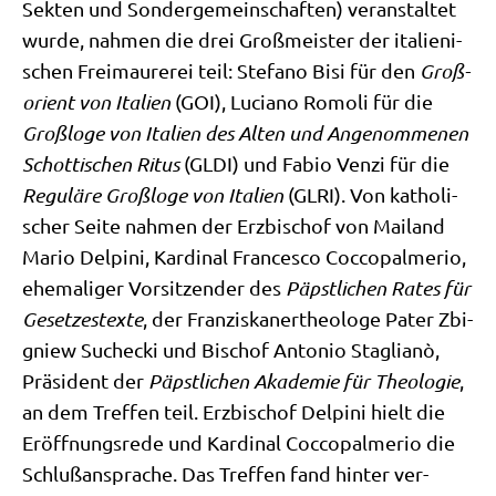
Sek­ten und Son­der­ge­mein­schaf­ten) ver­an­stal­tet
wur­de, nah­men die drei Groß­mei­ster der ita­lie­ni­
schen Frei­mau­re­rei teil: Ste­fa­no Bisi für den
Groß­
ori­ent von Ita­li­en
(GOI), Lucia­no Romo­li für die
Groß­lo­ge von Ita­li­en
des Alten und Ange­nom­me­nen
Schot­ti­schen Ritus
(GLDI) und Fabio Ven­zi für die
Regu­lä­re Groß­lo­ge von Ita­li­en
(GLRI). Von katho­li­
scher Sei­te nah­men der Erz­bi­schof von Mai­land
Mario Del­pi­ni, Kar­di­nal Fran­ces­co Coc­co­pal­me­rio,
ehe­ma­li­ger Vor­sit­zen­der des
Päpst­li­chen Rates für
Geset­zes­tex­te
, der Fran­zis­ka­ner­theo­lo­ge Pater Zbi­
gniew Suchecki und Bischof Anto­nio Sta­glianò,
Prä­si­dent der
Päpst­li­chen Aka­de­mie für Theo­lo­gie
,
an dem Tref­fen teil. Erz­bi­schof Del­pi­ni hielt die
Eröff­nungs­re­de und Kar­di­nal Coc­co­pal­me­rio die
Schluß­an­spra­che. Das Tref­fen fand hin­ter ver­