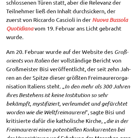
schlos­se­nen Türen statt, aber die Rele­vanz der
Teil­neh­mer ließ den Inhalt durch­sickern, der
zuerst von Ric­car­do Cascio­li in der
Nuo­va Bus­so­la
Quo­ti­dia­na
vom 19. Febru­ar ans Licht gebracht
wurde.
Am 20. Febru­ar wur­de auf der Web­site des
Groß­
ori­ents von Ita­li­en
der voll­stän­di­ge Bericht von
Groß­mei­ster Bisi ver­öf­fent­licht, der seit zehn Jah­
ren an der Spit­ze die­ser größ­ten Frei­mau­rer­or­ga­
ni­sa­ti­on Ita­li­ens steht. „
In den mehr als 300 Jah­ren
ihres Bestehens ist kei­ne Insti­tu­ti­on so sehr
bekämpft, mysti­fi­ziert, ver­leum­det und gefürch­tet
wor­den wie die Welt­frei­mau­re­rei
“, sag­te Bisi und
kri­ti­sier­te dafür die katho­li­sche Kir­che, „
die in der
Frei­mau­re­rei einen poten­ti­el­len Kon­kur­ren­ten bei