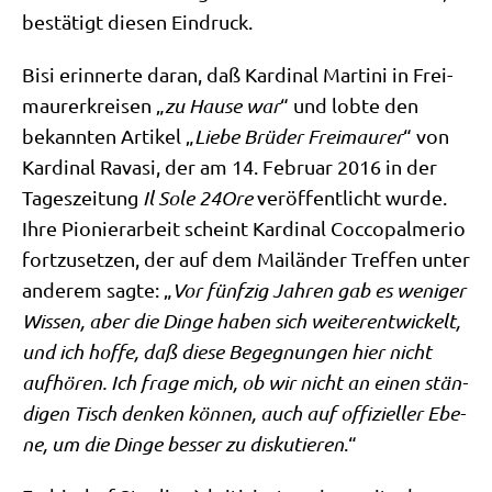
bestä­tigt die­sen Eindruck.
Bisi erin­ner­te dar­an, daß Kar­di­nal Mar­ti­ni in Frei­
mau­rer­krei­sen „
zu Hau­se
war
“ und lob­te den
bekann­ten Arti­kel „
Lie­be Brü­der Frei­mau­rer
“ von
Kar­di­nal Rava­si, der am 14. Febru­ar 2016 in der
Tages­zei­tung
Il Sole 24Ore
ver­öf­fent­licht wur­de.
Ihre Pio­nier­ar­beit scheint Kar­di­nal Coc­co­pal­me­rio
fort­zu­set­zen, der auf dem Mai­län­der Tref­fen unter
ande­rem sag­te: „
Vor fünf­zig Jah­ren gab es weni­ger
Wis­sen, aber die Din­ge haben sich wei­ter­ent­wickelt,
und ich hof­fe, daß die­se Begeg­nun­gen hier nicht
auf­hö­ren. Ich fra­ge mich, ob wir nicht an einen stän­
di­gen Tisch den­ken kön­nen, auch auf offi­zi­el­ler Ebe­
ne, um die Din­ge bes­ser zu dis­ku­tie­ren
.“