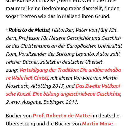
sche Kir­che zu stür­zen
mau­re­rei kei­ne Bedro­hung mehr dar­stellt, fin­den
sogar Tref­fen wie das in Mai­land ihren Grund.
*
Rober­to de Mat­tei
, Histo­ri­ker, Vater von fünf Kin­
dern, Pro­fes­sor für Neue­re Geschich­te und Geschich­
te des Chri­sten­tums an der Euro­päi­schen Uni­ver­si­tät
Rom, Vor­sit­zen­der der Stif­tung Lepan­to, Autor zahl­
rei­cher Bücher, zuletzt in deut­scher Über­set­
zung:
Ver­tei­di­gung der Tra­di­ti­on: Die unüber­wind­ba­
re Wahr­heit Chri­sti
, mit einem Vor­wort von Mar­tin
Mose­bach, Alt­öt­ting 2017, und
Das Zwei­te Vati­ka­ni­
sche Kon­zil. Eine bis­lang unge­schrie­be­ne Geschich­te
,
2. erw. Aus­ga­be, Bobin­gen 2011.
Prof. Rober­to de Mat­tei
Bücher von
in deut­scher
Mar­tin Mose­
Über­set­zung und die Bücher von