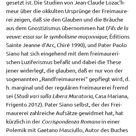
ge­setzt ist. Die Stu­di­en von Jean-Clau­de Lozac’h­
meur über die okkul­ten Ursprün­ge der Frei­mau­re­
rei zei­gen, daß sie den Glau­ben und die Bräu­che
aus dem Gno­sti­zis­mus über­nom­men hat (
Fils de la
veuve: essai sur le sym­bo­lis­me maçon­ni­que
, Édi­ti­ons
Sain­te Jean­ne d’Arc, Chi­ré 1990), und Pater Pao­lo
Sia­no hat sich ein­ge­hend mit dem frei­mau­re­ri­
schen Luzi­fe­ris­mus befaßt und dabei die The­se
jener wider­legt, die glau­ben, daß er nur von der
soge­nann­ten „Rand­frei­mau­re­rei“ gepflegt wird, d.
h. mar­gi­nal und der regu­lä­ren Frei­mau­re­rei fremd
sei (
Stu­di vari sul­la Libe­ra Mura­to­ria
, Casa Maria­na,
Fri­gen­to 2012). Pater Sia­no selbst, der der Frei­
mau­re­rei zahl­rei­che Auf­sät­ze gewid­met hat, hat
kürz­lich in der
Cor­ri­spon­den­za Roma­na
in einer
Pole­mik mit Gaet­a­no Masciu­l­lo, Autor des Buches