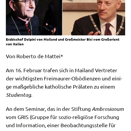
Erzbischof Delpini von Mailand und Großmeister Bisi vom Großorient
von Italien
Von Rober­to de Mattei*
Am 16. Febru­ar tra­fen sich in Mai­land Ver­tre­ter
der wich­tig­sten Frei­mau­rer-Obö­di­en­zen und eini­
ge maß­geb­li­che katho­li­sche Prä­la­ten zu einem
Stu­di­en­tag
.
An dem Semi­nar, das in der Stif­tung
Ambro­sia­num
vom GRIS (Grup­pe für sozio-reli­giö­se For­schung
und Infor­ma­ti­on, einer Beob­ach­tungs­stel­le für