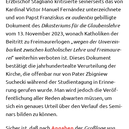
Erz­bi­schof Sta­glianò kri­ti­sier­te sei­ner­seits das von
Kar­di­nal Víc­tor Manu­el Fernán­dez unter­zeich­ne­te
und von Papst Fran­zis­kus
ex audi­en­tia
gebil­lig­te
Doku­ment des
Dik­aste­ri­ums für die Glau­bens­leh­re
vom 13. Novem­ber 2023, wonach Katho­li­ken der
Bei­tritt zu Frei­mau­rer­lo­gen „
wegen der Unver­ein­
bar­keit zwi­schen katho­li­scher Leh­re und Frei­mau­re­
rei
“ wei­ter­hin ver­bo­ten ist. Die­ses Doku­ment
bestä­tigt die jahr­hun­der­te­al­te Ver­ur­tei­lung der
Kir­che, die offen­bar nur von Pater Zbi­gniew
Suchecki wäh­rend der Stu­di­en­ta­gung in Erin­ne­
rung geru­fen wur­de. Man wird jedoch die Ver­öf­
fent­li­chung aller Reden abwar­ten müs­sen, um
sich ein genau­es Urteil über den Ver­lauf des Semi­
nars bil­den zu können.
Anga­ben
Sicher ist, daß nach
der
Groß­lo­ge von