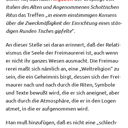
Ita­li­en des Alten und Ange­nom­me­nen Schot­ti­schen
Ritus
das Tref­fen „
in einem ein­stim­mi­gen Kon­sens
über die Zweck­mä­ßig­keit der Ein­rich­tung eines stän­
di­gen Run­den Tisches gip­fel­te
“.
An die­ser Stel­le sei dar­an erin­nert, daß der Rela­ti­
vis­mus die See­le der Frei­mau­re­rei ist, auch wenn
er nicht ihr gan­zes Wesen aus­macht. Die Frei­mau­
re­rei maßt sich näm­lich an, eine „Welt­re­li­gi­on“ zu
sein, die ein Geheim­nis birgt, des­sen sich der Frei­
mau­rer nach und nach durch die Riten, Sym­bo­le
und Tex­te bewußt wird, die er sich aneig­net, aber
auch durch die Atmo­sphä­re, die er in den Logen
atmet, in die er auf­ge­nom­men wird.
Man muß hin­zu­fü­gen, daß es nicht eine „schlech­