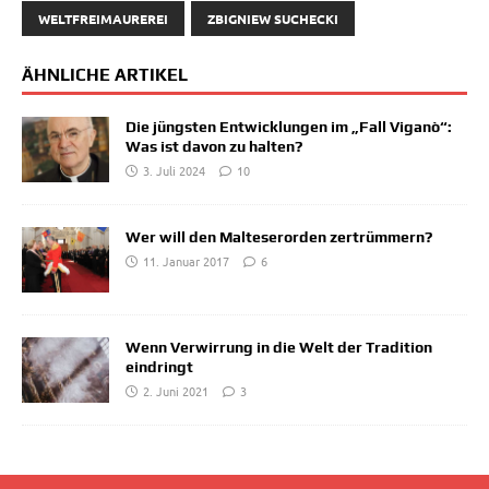
WELTFREIMAUREREI
ZBIGNIEW SUCHECKI
ÄHNLICHE ARTIKEL
Die jüngsten Entwicklungen im „Fall Viganò“:
Was ist davon zu halten?
3. Juli 2024
10
Wer will den Malteserorden zertrümmern?
11. Januar 2017
6
Wenn Verwirrung in die Welt der Tradition
eindringt
2. Juni 2021
3