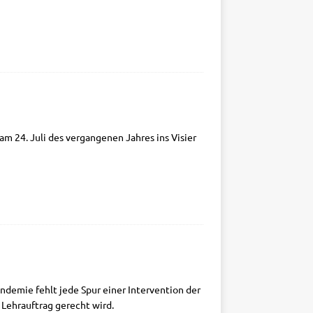
am 24. Juli des ver­gan­ge­nen Jah­res ins Visier
an­de­mie fehlt jede Spur einer Inter­ven­ti­on der
m Lehr­auf­trag gerecht wird.