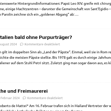
tens­wer­te Hin­ter­grund­in­for­ma­tio­nen: Papst Leo XIV. grei­fe mit chir­ur­
ne, eini­ge Macht­zen­tren – dar­un­ter die Gemein­schaft von Sant’Egidio – zu
o Paro­lin zeich­ne sich ein „gol­de­ner Abgang“ ab:
…
 Italien bald ohne Purpurträger?
 August 2024
Kommentare deaktiviert
­en gilt im dop­pel­ten Sinn als „Land der Päp­ste“. Ein­mal, weil sie in Rom re
ch­te die mei­sten Päp­ste stell­te. Bis 1978 galt es durch eini­ge Jahr­hun
a­lie­ner auf dem Stuhl Petri sitzt. Zuletzt ging man sogar davon aus, es 
che und Freimaurerei
. Februar 2024
Kommentare deaktiviert
ber­to de Mat­tei* Am 16. Febru­ar tra­fen sich in Mai­land Ver­tre­ter der wich