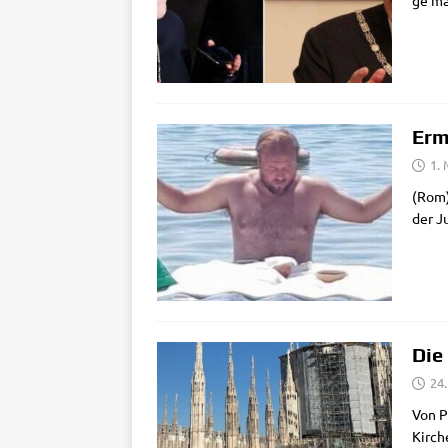
ge maß
Erm
1.
(Rom) 
der Ju
Die
24
Von Pi
Kir­ch