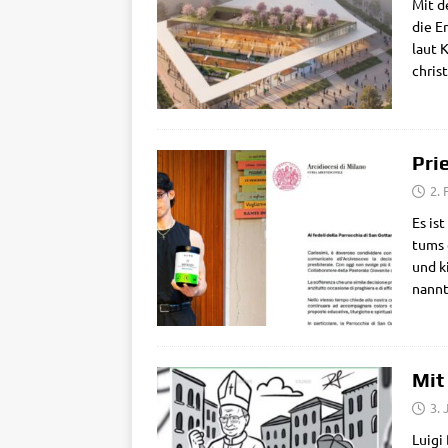
Mit de
die Er
laut K
chris
Pri
2. 
Es ist
tums d
und ki
nann­
Mit
3. 
Lui­gi