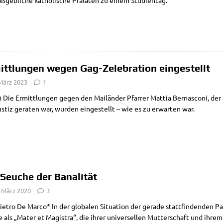
­geb­li­che katho­li­sche Prä­la­ten zu einem Studientag.
ittlungen wegen Gag-Zelebration eingestellt
 März 2023
1
Die Ermitt­lun­gen gegen den Mai­län­der Pfar­rer Mat­tia Ber­nas­co­ni, der 
stiz gera­ten war, wur­den ein­ge­stellt – wie es zu erwar­ten war.
 Seuche der Banalität
. März 2020
3
e­tro De Mar­co* In der glo­ba­len Situa­ti­on der gera­de statt­fin­den­den P
e als „Mater et Magi­stra“, die ihrer uni­ver­sel­len Mut­ter­schaft und ihre