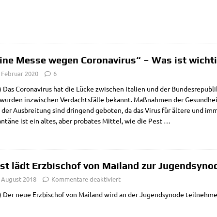
ine Messe wegen Coronavirus“ – Was ist wicht
. Februar 2020
6
Das Coro­na­vi­rus hat die Lücke zwi­schen Ita­li­en und der Bun­des­re­pu­b
wur­den inzwi­schen Ver­dachts­fäl­le bekannt. Maß­nah­men der Gesund­heit
der Aus­brei­tung sind drin­gend gebo­ten, da das Virus für älte­re und im
n­tä­ne ist ein altes, aber pro­ba­tes Mit­tel, wie die Pest
…
st lädt Erzbischof von Mailand zur Jugendsyno
. August 2018
Kommentare deaktiviert
 Der neue Erz­bi­schof von Mai­land wird an der Jugend­syn­ode teil­neh­m