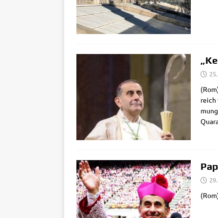
„Ke
25
(Rom) 
reich 
mung 
Qua­ra
Pap
29
(Rom)