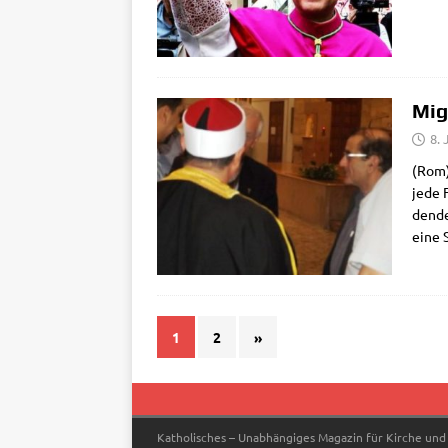
Mig
8. 
(Rom)
jede 
den­de
eine 
1
2
»
Katholisches – Unabhängiges Magazin für Kirche und