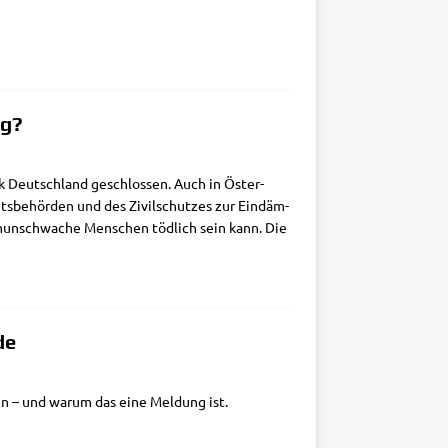
ig?
lik Deutsch­land geschlos­sen. Auch in Öster­
s­be­hör­den und des Zivil­schut­zes zur Ein­däm­
mun­schwa­che Men­schen töd­lich sein kann. Die
de
en – und war­um das eine Mel­dung ist.