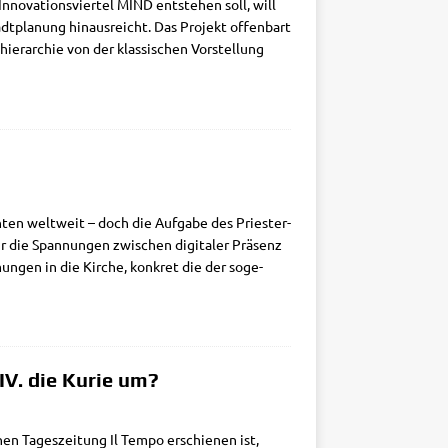
o­va­ti­ons­vier­tel MIND ent­ste­hen soll, will
dt­pla­nung hin­aus­reicht. Das Pro­jekt offen­bart
hier­ar­chie von der klas­si­schen Vor­stel­lung
hn­ten welt­weit – doch die Auf­ga­be des Prie­ster­
r die Span­nun­gen zwi­schen digi­ta­ler Prä­senz
mun­gen in die Kir­che, kon­kret die der soge­
IV. die Kurie um?
hen Tages­zei­tung Il Tem­po erschie­nen ist,