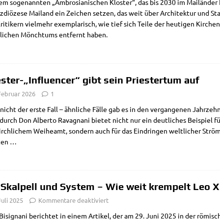
m soge­nann­ten „Ambro­sia­ni­schen Klo­ster“, das bis 2030 im Mai­län­der Inn
z­diö­ze­se Mai­land ein Zei­chen set­zen, das weit über Archi­tek­tur und Sta
ri­ti­kern viel­mehr exem­pla­risch, wie tief sich Tei­le der heu­ti­gen Kir­chen­
t­li­chen Mönch­tums ent­fernt haben.
ester-„Influencer“ gibt sein Priestertum auf
Februar 2026
1
 nicht der erste Fall – ähn­li­che Fäl­le gab es in den ver­gan­ge­nen Jahr­ze
urch Don Alber­to Rava­gna­ni bie­tet nicht nur ein deut­li­ches Bei­spiel fü
rch­li­chem Wei­he­amt, son­dern auch für das Ein­drin­gen welt­li­cher Strö­
ten
…
 Skalpell und System – Wie weit krempelt Leo X
Juli 2025
Kommentare deaktiviert
 Bisigna­ni berich­tet in einem Arti­kel, der am 29. Juni 2025 in der römi­sc