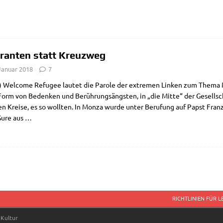
ranten statt Kreuzweg
Januar 2018
7
 Wel­co­me Refu­gee lau­tet die Paro­le der extre­men Lin­ken zum The­ma
Form von Beden­ken und Berüh­rungs­äng­sten, in „die Mit­te“ der Gesell­sch
n Krei­se, es so woll­ten. In Mon­za wur­de unter Beru­fung auf Papst Fran­z
Sure aus
…
RICHTLINIEN FÜR 
 Kultur