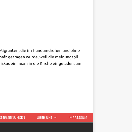
 Migran­ten, die im Hand­um­dre­hen und ohne
aft getra­gen wur­de, weil die mei­nungs­bil­
is­kus ein Imam in die Kir­che ein­ge­la­den, um
LESERMEINUNGEN
ÜBER UNS
IMPRESSUM