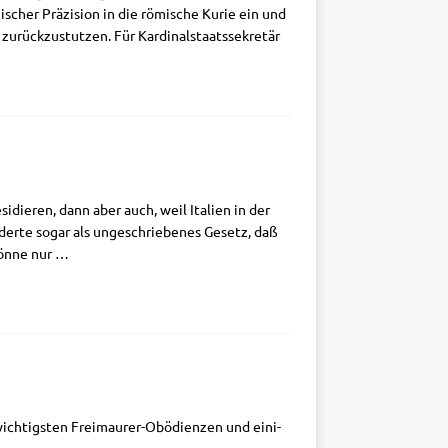
gi­scher Prä­zi­si­on in die römi­sche Kurie ein und
rück­zu­stut­zen. Für Kar­di­nal­staats­se­kre­tär
si­die­ren, dann aber auch, weil Ita­li­en in der
­der­te sogar als unge­schrie­be­nes Gesetz, daß
kön­ne nur
…
­tig­sten Frei­­mau­­rer-Obö­­di­en­­zen und eini­