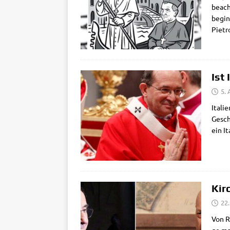
beach­
begin­
Pie­tr
Ist
5.
Ita­li
Geschi
ein It
Kir
22
Von Ro