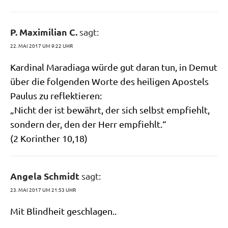
P. Maximilian C.
sagt:
22. MAI 2017 UM 9:22 UHR
Kar­di­nal Mara­dia­ga wür­de gut dar­an tun, in Demut
über die fol­gen­den Wor­te des hei­li­gen Apo­stels
Pau­lus zu reflektieren:
„Nicht der ist bewährt, der sich selbst emp­fiehlt,
son­dern der, den der Herr empfiehlt.“
(2 Korin­ther 10,18)
Angela Schmidt
sagt:
23. MAI 2017 UM 21:53 UHR
Mit Blind­heit geschlagen..