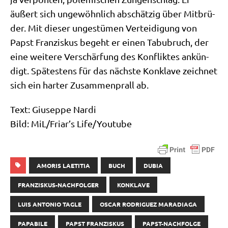
äußert sich unge­wöhn­lich abschät­zig über Mit­brü­
der. Mit die­ser unge­stü­men Ver­tei­di­gung von
Papst Fran­zis­kus begeht er einen Tabu­bruch, der
eine wei­te­re Ver­schär­fung des Kon­flik­tes ankün­
digt. Spä­te­stens für das näch­ste Kon­kla­ve zeich­net
sich ein har­ter Zusam­men­prall ab.
Text: Giu­sep­pe Nardi
Bild: MiL/Friar’s Life/​Youtube
AMORIS LAETITIA
BUCH
DUBIA
FRANZISKUS-NACHFOLGER
KONKLAVE
LUIS ANTONIO TAGLE
OSCAR RODRIGUEZ MARADIAGA
PAPABILE
PAPST FRANZISKUS
PAPST-NACHFOLGE