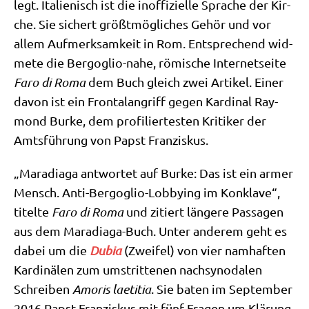
legt. Ita­lie­nisch ist die inof­fi­zi­el­le Spra­che der Kir­
che. Sie sichert größt­mög­li­ches Gehör und vor
allem Auf­merk­sam­keit in Rom. Ent­spre­chend wid­
me­te die Berg­o­glio-nahe, römi­sche Inter­net­sei­te
Faro di Roma
dem Buch gleich zwei Arti­kel. Einer
davon ist ein Fron­tal­an­griff gegen Kar­di­nal Ray­
mond Bur­ke, dem pro­fi­lier­te­sten Kri­ti­ker der
Amts­füh­rung von Papst Franziskus.
„Mara­dia­ga ant­wor­tet auf Bur­ke: Das ist ein armer
Mensch. Anti-Berg­o­glio-Lob­by­ing im Kon­kla­ve“,
titel­te
Faro di Roma
und zitiert län­ge­re Pas­sa­gen
aus dem Mara­dia­ga-Buch. Unter ande­rem geht es
dabei um die
Dubia
(Zwei­fel) von vier nam­haf­ten
Kar­di­nä­len zum umstrit­te­nen nach­syn­oda­len
Schrei­ben
Amo­ris lae­ti­tia
. Sie baten im Sep­tem­ber
2016 Papst Fran­zis­kus mit fünf Fra­gen um Klä­rung