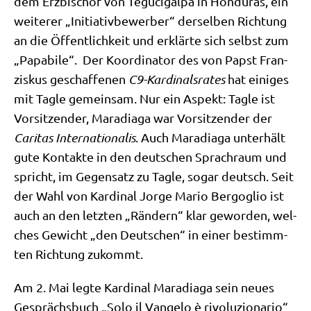
dem Erz­bi­schof von Tegu­ci­gal­pa in Hon­du­ras, ein
wei­te­rer „Initia­tiv­be­wer­ber“ der­sel­ben Rich­tung
an die Öffent­lich­keit und erklär­te sich selbst zum
„Papa­bi­le“. Der Koor­di­na­tor des von Papst Fran­
zis­kus geschaf­fe­nen
C9-Kar­di­nals­ra­tes
hat eini­ges
mit Tag­le gemein­sam. Nur ein Aspekt: Tag­le ist
Vor­sit­zen­der, Mara­dia­ga war Vor­sit­zen­der der
Cari­tas Inter­na­tio­na­lis
. Auch Mara­dia­ga unter­hält
gute Kon­tak­te in den deut­schen Sprach­raum und
spricht, im Gegen­satz zu Tag­le, sogar deutsch. Seit
der Wahl von Kar­di­nal Jor­ge Mario Berg­o­glio ist
auch an den letz­ten „Rän­dern“ klar gewor­den, wel­
ches Gewicht „den Deut­schen“ in einer bestimm­
ten Rich­tung zukommt.
Am 2. Mai leg­te Kar­di­nal Mara­dia­ga sein neu­es
Gesprächs­buch „Solo il Van­ge­lo è rivo­lu­zi­o­na­rio“