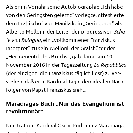
Als er im Vor­jahr sei­ne Auto­bio­gra­phie „Ich habe
von den Gering­sten gelernt“ vor­leg­te, atte­stier­te
dem Erz­bi­schof von Mani­la kein „Gerin­ge­rer“ als
Alber­to Mel­lo­ni, der Lei­ter der pro­gres­si­ven
Schu­
le von Bolo­gna
, ein „voll­kom­me­ner Fran­zis­kus-
Inter­pret“ zu sein. Mel­lo­ni, der Grals­hü­ter der
„Her­me­neu­tik des Bruchs“, gab damit am 10.
Novem­ber 2016 in der Tages­zei­tung
La Repubbli­ca
(der ein­zi­gen, die Fran­zis­kus täg­lich liest) zu ver­
ste­hen, daß er in Kar­di­nal Tag­le den idea­len Nach­
fol­ger von Papst Fran­zis­kus sieht.
Maradiagas Buch „Nur das Evangelium ist
revolutionär“
Nun trat mit Kar­di­nal Oscar Rodri­guez Mara­dia­ga,