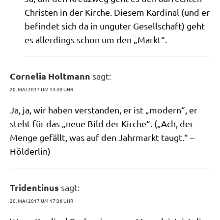
Chri­sten in der Kir­che. Die­sem Kar­di­nal (und er
befin­det sich da in ungu­ter Gesell­schaft) geht
es aller­dings schon um den „Markt“.
Cornelia Holtmann
sagt:
20. MAI 2017 UM 14:39 UHR
Ja, ja, wir haben ver­stan­den, er ist „modern“, er
steht für das „neue Bild der Kir­che“. („Ach, der
Men­ge gefällt, was auf den Jahr­markt taugt.“ –
Hölderlin)
Tridentinus
sagt:
20. MAI 2017 UM 17:36 UHR