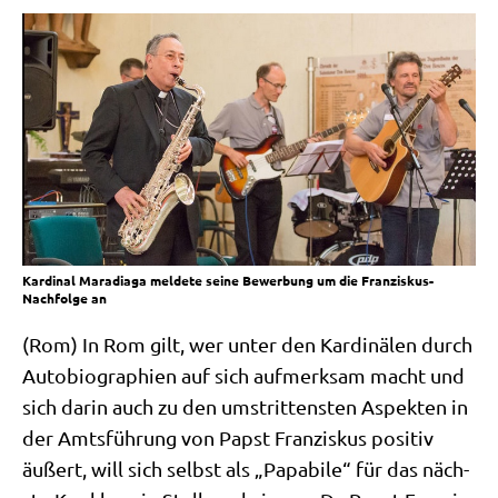
Kardinal Maradiaga meldete seine Bewerbung um die Franziskus-
Nachfolge an
(Rom) In Rom gilt, wer unter den Kar­di­nä­len durch
Auto­bio­gra­phien auf sich auf­merk­sam macht und
sich dar­in auch zu den umstrit­ten­sten Aspek­ten in
der Amts­füh­rung von Papst Fran­zis­kus posi­tiv
äußert, will sich selbst als „Papa­bi­le“ für das näch­