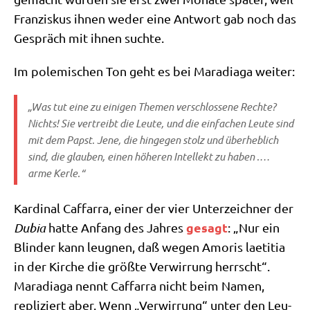
Fran­zis­kus ihnen weder eine Ant­wort gab noch das
Gespräch mit ihnen suchte.
Im pole­mi­schen Ton geht es bei Mara­dia­ga weiter:
„Was tut eine zu eini­gen The­men ver­schlos­se­ne Rech­te?
Nichts! Sie ver­treibt die Leu­te, und die ein­fa­chen Leu­te sind
mit dem Papst. Jene, die hin­ge­gen stolz und über­heb­lich
sind, die glau­ben, einen höhe­ren Intel­lekt zu haben .…
arme Kerle.“
Kar­di­nal Caf­farra, einer der vier Unter­zeich­ner der
gesagt
Dubia
hat­te Anfang des Jah­res
: „Nur ein
Blin­der kann leug­nen, daß wegen Amo­ris lae­ti­tia
in der Kir­che die größ­te Ver­wir­rung herrscht“.
Mara­dia­ga nennt Caf­farra nicht beim Namen,
repli­ziert aber. Wenn „Ver­wir­rung“ unter den Leu­