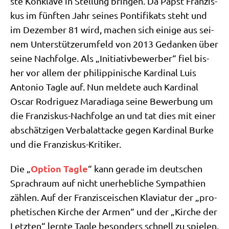
ste Kon­kla­ve in Stel­lung brin­gen. Da Papst Fran­zis­
kus im fünf­ten Jahr sei­nes Pon­ti­fi­kats steht und
im Dezem­ber 81 wird, machen sich eini­ge aus sei­
nem Unter­stüt­zer­um­feld von 2013 Gedan­ken über
sei­ne Nach­fol­ge. Als „Initia­tiv­be­wer­ber“ fiel bis­
her vor allem der phil­ip­pi­ni­sche Kar­di­nal Luis
Anto­nio Tag­le auf. Nun mel­de­te auch Kar­di­nal
Oscar Rodri­guez Mara­dia­ga sei­ne Bewer­bung um
die Fran­zis­kus-Nach­fol­ge an und tat dies mit einer
abschät­zi­gen Ver­bal­at­tacke gegen Kar­di­nal Bur­ke
und die Franziskus-Kritiker.
Opti­on Tag­le
Die „
“ kann gera­de im deut­schen
Sprach­raum auf nicht uner­heb­li­che Sym­pa­thien
zäh­len. Auf der Fran­zis­ce­i­schen Kla­via­tur der „pro­
phe­ti­schen Kir­che der Armen“ und der „Kir­che der
Letz­ten“ lern­te Tag­le beson­ders schnell zu spie­len.