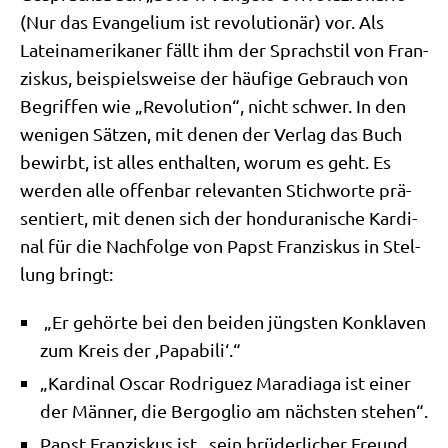
(Nur das Evan­ge­li­um ist revo­lu­tio­när) vor. Als
Latein­ame­ri­ka­ner fällt ihm der Sprach­stil von Fran­
zis­kus, bei­spiels­wei­se der häu­fi­ge Gebrauch von
Begrif­fen wie „Revo­lu­ti­on“, nicht schwer. In den
weni­gen Sät­zen, mit denen der Ver­lag das Buch
bewirbt, ist alles ent­hal­ten, wor­um es geht. Es
wer­den alle offen­bar rele­van­ten Stich­wor­te prä­
sen­tiert, mit denen sich der hon­du­ra­ni­sche Kar­di­
nal für die Nach­fol­ge von Papst Fran­zis­kus in Stel­
lung bringt:
„Er gehör­te bei den bei­den jüng­sten Kon­kla­ven
zum Kreis der ‚Papa­bi­li‘.“
„Kar­di­nal Oscar Rodri­guez Mara­dia­ga ist einer
der Män­ner, die Berg­o­glio am näch­sten stehen“.
Papst Fran­zis­kus ist „sein brü­der­li­cher Freund