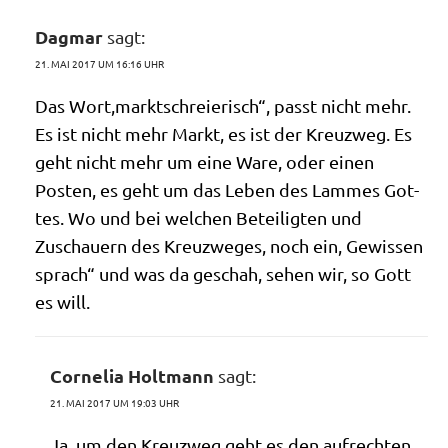
Dagmar
sagt:
21. MAI 2017 UM 16:16 UHR
Das Wort,marktschreierisch“, passt nicht mehr.
Es ist nicht mehr Markt, es ist der Kreuz­weg. Es
geht nicht mehr um eine Ware, oder einen
Posten, es geht um das Leben des Lam­mes Got­
tes. Wo und bei wel­chen Betei­lig­ten und
Zuschau­ern des Kreuz­we­ges, noch ein, Gewis­sen
sprach“ und was da geschah, sehen wir, so Gott
es will.
Cornelia Holtmann
sagt:
21. MAI 2017 UM 19:03 UHR
Ja, um den Kreuz­weg geht es den auf­rech­ten