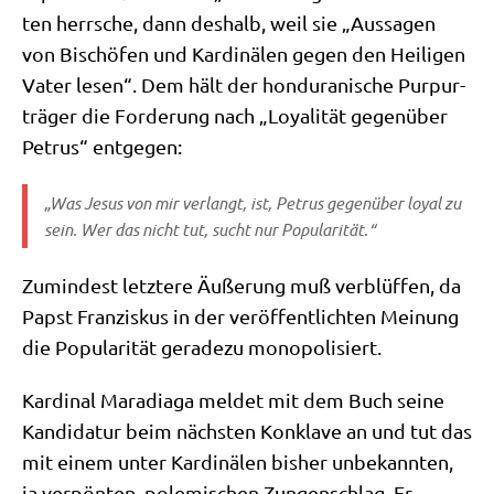
ten herr­sche, dann des­halb, weil sie „Aus­sa­gen
von Bischö­fen und Kar­di­nä­len gegen den Hei­li­gen
Vater lesen“. Dem hält der hon­du­ra­ni­sche Pur­pur­
trä­ger die For­de­rung nach „Loya­li­tät gegen­über
Petrus“ entgegen:
„Was Jesus von mir ver­langt, ist, Petrus gegen­über loy­al zu
sein. Wer das nicht tut, sucht nur Popularität.“
Zumin­dest letz­te­re Äuße­rung muß ver­blüf­fen, da
Papst Fran­zis­kus in der ver­öf­fent­lich­ten Mei­nung
die Popu­la­ri­tät gera­de­zu monopolisiert.
Kar­di­nal Mara­dia­ga mel­det mit dem Buch sei­ne
Kan­di­da­tur beim näch­sten Kon­kla­ve an und tut das
mit einem unter Kar­di­nä­len bis­her unbe­kann­ten,
ja ver­pön­ten, pole­mi­schen Zun­gen­schlag. Er