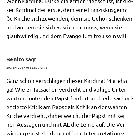
Wenn Kar­di­nal Bur­ke ein armer Mensch ist, ist die­
ser Kar­di­nal der erste, dem eine fran­zis­kus­ge­mä­
ße Kir­che sich zuwen­den, dem sie Gehör schen­ken
und an dem sie sich aus­rich­ten muss, wenn sie
glaub­wür­dig und dem Evan­ge­li­um treu sein will.
Benito
sagt:
20. MAI 2017 UM 23:37 UHR
Ganz schön ver­schla­gen die­ser Kar­di­nal Mara­dia­
ga! Wie er Tat­sa­chen ver­dreht und völ­li­ge Unter­
wer­fung unter den Papst for­dert und jede sach­ori­
en­tier­te Kri­tik am Papst als Kri­tik an der wah­ren
Kir­che ver­dreht, dabei weicht der Papst mit sei­
nen Aus­sa­gen und mit AL die Leh­re auf. Die Ver­
wir­rung ent­steht durch offe­ne Inter­pre­ta­ti­ons­