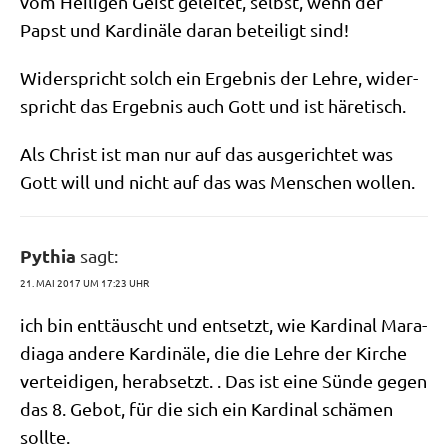
vom Hei­li­gen Geist gelei­tet, selbst, wenn der
Papst und Kar­di­nä­le dar­an betei­ligt sind!
Wider­spricht solch ein Ergeb­nis der Leh­re, wider­
spricht das Ergeb­nis auch Gott und ist häretisch.
Als Christ ist man nur auf das aus­ge­rich­tet was
Gott will und nicht auf das was Men­schen wollen.
Pythia
sagt:
21. MAI 2017 UM 17:23 UHR
ich bin ent­täuscht und ent­setzt, wie Kar­di­nal Mara­
dia­ga ande­re Kar­di­nä­le, die die Leh­re der Kir­che
ver­tei­di­gen, her­ab­setzt. . Das ist eine Sün­de gegen
das 8. Gebot, für die sich ein Kar­di­nal schä­men
sollte.