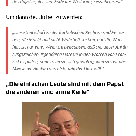
des Pap­stes, der vom Ende der Welt kam, respektieren.“
Um dann deut­li­cher zu werden:
„Die­se Seil­schaf­ten der katho­li­schen Rech­ten sind Per­so­
nen, die Macht und nicht Wahr­heit suchen, und die Wahr­
heit ist nur eine. Wenn sie behaup­ten, daß sie, unter Anfüh­
rungs­zei­chen, irgend­ei­ne Häre­sie in den Wor­ten von Fran­
zis­kus fin­den, dann irren sie sich gewal­tig, weil sie nur wie
Men­schen den­ken und nicht wie der Herr will.“
„Die einfachen Leute sind mit dem Papst –
die anderen sind arme Kerle“