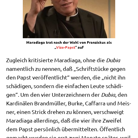
Mara­dia­ga trat nach der Wahl von Fran­zis­kus als
„
Vize-Papst
“ auf
Zugleich kri­ti­sier­te Mara­dia­ga, ohne die
Dubia
nament­lich zu nen­nen, daß „Schrift­stücke gegen
den Papst ver­öf­fent­licht“ wer­den, die „nicht ihn
schä­di­gen, son­dern die ein­fa­chen Leu­te schä­di­
gen“. Um den vier Unter­zeich­nern der
Dubia
, den
Kar­di­nä­len Brand­mül­ler, Bur­ke, Caf­farra und Meis­
ner, einen Strick dre­hen zu kön­nen, ver­schweigt
Mara­dia­ga aller­dings, daß die vier ihre Zwei­fel
dem Papst per­sön­lich über­mit­tel­ten. Öffent­lich
gemacht wur­den sie erst zwei Mona­te spä­ter, weil