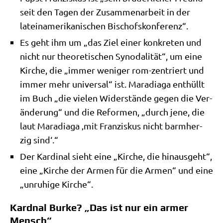
seit den Tagen der Zusam­men­ar­beit in der
latein­ame­ri­ka­ni­schen Bischofskonferenz“.
Es geht ihm um „das Ziel einer kon­kre­ten und
nicht nur theo­re­ti­schen Syn­oda­li­tät“, um eine
Kir­che, die „immer weni­ger rom-zen­triert und
immer mehr uni­ver­sal“ ist. Mara­dia­ga ent­hüllt
im Buch „die vie­len Wider­stän­de gegen die Ver­
än­de­rung“ und die Refor­men, „durch jene, die
laut Mara­dia­ga ‚mit Fran­zis­kus nicht barm­her­
zig sind‘.“
Der Kar­di­nal sieht eine „Kir­che, die hin­aus­geht“,
eine „Kir­che der Armen für die Armen“ und eine
„unru­hi­ge Kirche“.
Kardnal Burke? „Das ist nur ein armer
Mensch“