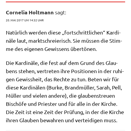
Cornelia Holtmann
sagt:
20. MAI 2017 UM 14:32 UHR
Natür­lich wer­den die­se „fort­schritt­li­chen“ Kar­di­
nä­le laut, markt­schreie­risch. Sie müs­sen die Stim­
me des eige­nen Gewis­sens übertönen.
Die Kar­di­nä­le, die fest auf dem Grund des Glau­
bens ste­hen, ver­tre­ten ihre Posi­tio­nen in der ruhi­
gen Gewiss­heit, das Rech­te zu tun. Beten wir für
die­se Kar­di­nä­len (Bur­ke, Brand­mül­ler, Sarah, Pell,
Mül­ler und vie­len ande­re), die glau­bens­treu­en
Bischö­fe und Prie­ster und für alle in der Kir­che.
Die Zeit ist eine Zeit der Prü­fung, in der die Kir­che
ihren Glau­ben bewah­ren und ver­tei­di­gen muss.