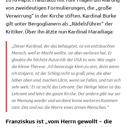
von zwei­deu­ti­gen For­mu­lie­run­gen, die „gro­ße
Ver­wir­rung“ in der Kir­che stif­ten. Kar­di­nal Bur­ke
gilt unter Berg­o­glia­nern als „Rädels­füh­rer“ der
Kri­ti­ker. Über ihn ätz­te nun Kar­di­nal Maradiaga:
„Die­ser Kar­di­nal, der das behaup­tet, ist ein ent­täusch­ter
Mensch, weil er Macht woll­te, sie aber ver­lo­ren hat. Er
glaub­te die höch­ste Auto­ri­tät der USA zu sein. Wie sag­te
die klei­ne The­re­se: ‚Ich bevor­zu­ge klein zu sein, denn wenn
ich stol­pe­re, ist der Schlag nicht so groß; jene, die aber
höher oben sind, machen Lärm, wenn sie fal­len, und tun sich
sehr weh.‘ Er ist nicht das Lehr­amt: Der Hei­li­ge Vater ist das
Lehr­amt und lehrt die gan­ze Kir­che. Der ande­re gibt nur sei­
ne Mei­nung wie­der und ver­dient kei­ne wei­te­ren Kom­men­
ta­re. Das sind nur die Wor­te eines armen Menschen.“
Franziskus ist „vom Herrn gewollt – die