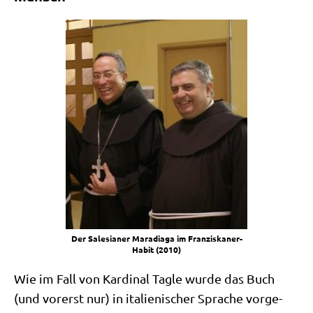
Der Sale­sia­ner Mara­dia­ga im Fran­zis­ka­ner-
Habit (2010)
Wie im Fall von Kar­di­nal Tag­le wur­de das Buch
(und vor­erst nur) in ita­lie­ni­scher Spra­che vor­ge­