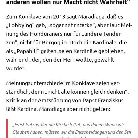
anderen wollen nur Macht nicht Wahrheit“
Zum Kon­kla­ve von 2013 sagt Mara­dia­ga, daß es
„Lob­by­ing“ gab, „sogar sehr star­ke“, aber laut Mei­
nung des Hon­du­ra­ners nur für „ande­re Ten­den­
zen“, nicht für Berg­o­glio. Doch die Kar­di­nä­le, die
als „Papa­bi­li“ gal­ten, sei­en Kar­di­nä­le geblie­ben,
wäh­rend „der, den der Herr woll­te, gewählt
wurde“.
Mei­nungs­un­ter­schie­de im Kon­kla­ve sei­en ver­
ständ­lich, denn „nicht alle kön­nen gleich den­ken“.
Kri­tik an der Amts­füh­rung von Papst Fran­zis­kus
läßt Kar­di­nal Mara­dia­ga aber nicht gelten:
„Es ist Petrus, der die Kir­che lei­tet, und daher: Wenn wir
Glau­ben haben, müs­sen wir die Ent­schei­dun­gen und den Stil