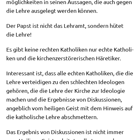
mög­lich­kei­ten in sei­nen Aus­sa­gen, die auch gegen
die Leh­re aus­ge­legt wer­den können.
Der Papst ist nicht das Lehr­amt, son­dern hütet
die Lehre!
Es gibt kei­ne rech­ten Katho­li­ken nur ech­te Katho­li­
ken und die kir­chen­zer­stö­re­ri­schen Häretiker.
Inter­es­sant ist, dass alle ech­ten Katho­li­ken, die die
Leh­re ver­tei­di­gen zu den schlech­ten Ideo­lo­gen
gehö­ren, die die Leh­re der Kir­che zur Ideo­lo­gie
machen und die Ergeb­nis­se von Dis­kus­sio­nen,
angeb­lich vom hei­li­gen Geist mit dem Hin­weis auf
die katho­li­sche Leh­re abschmettern.
Das Ergeb­nis von Dis­kus­sio­nen ist nicht immer