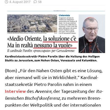
4. August 2017
58
Kardinalstaatssekretär Pietro Parolin über die Haltung des Heiligen
Stuhls zu Jerusalem, zum Nahen Osten, Venezuela und Kolumbien.
(Rom) „Für den Nahen Osten gibt es eine Lösung,
aber nie­mand will sie in Wirk­lich­keit.“ Kar­di­nal­
staats­se­kre­tär Pie­tro Paro­lin nahm in einem
Inter­view
des
Avve­ni­re
, der Tages­zei­tung der
Ita­
lie­ni­schen Bischofs­kon­fe­renz
, zu meh­re­ren Brenn­
punk­ten der Welt­po­li­tik und der inter­na­tio­na­len