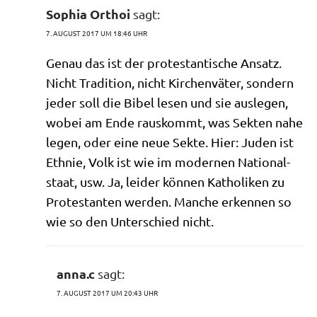
Sophia Orthoi
sagt:
7. AUGUST 2017 UM 18:46 UHR
Genau das ist der pro­te­stan­ti­sche Ansatz.
Nicht Tra­di­ti­on, nicht Kir­chen­vä­ter, son­dern
jeder soll die Bibel lesen und sie aus­le­gen,
wobei am Ende raus­kommt, was Sek­ten nahe
legen, oder eine neue Sek­te. Hier: Juden ist
Eth­nie, Volk ist wie im moder­nen Natio­nal­
staat, usw. Ja, lei­der kön­nen Katho­li­ken zu
Pro­te­stan­ten wer­den. Man­che erken­nen so
wie so den Unter­schied nicht.
anna.c
sagt:
7. AUGUST 2017 UM 20:43 UHR