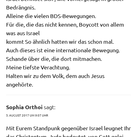
Bedrängnis.
Allei­ne die vie­len BDS-Bewegungen.
Für die, die das nicht ken­nen, Boy­cott von allem
was aus Israel
kommt So ähn­lich hat­ten wir das schon mal.
Auch die­ses ist eine inter­na­tio­na­le Bewegung.
Schan­de über die, die dort mitmachen.
Mei­ne tief­ste Verachtung.
Hal­ten wir zu dem Volk, dem auch Jesus
angehörte.
Sophia Orthoi
sagt:
5. AUGUST 2017 UM 9:07 UHR
Mit Eurem Stand­punk gegen­über Isra­el leug­net Ihr
das Chri­sten­tum. Jude bedeu­tet, von Gott gelei­