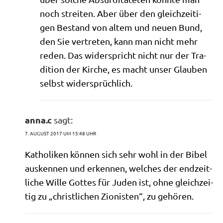
noch strei­ten. Aber über den gleich­zei­ti­
gen Bestand von altem und neu­en Bund,
den Sie ver­tre­ten, kann man nicht mehr
reden. Das wider­spricht nicht nur der Tra­
di­ti­on der Kir­che, es macht unser Glau­ben
selbst widersprüchlich.
anna.c
sagt:
7. AUGUST 2017 UM 15:48 UHR
Katho­li­ken kön­nen sich sehr wohl in der Bibel
aus­ken­nen und erken­nen, wel­ches der end­zeit­
li­che Wil­le Got­tes für Juden ist, ohne gleich­zei­
tig zu „christ­li­chen Zio­ni­sten“, zu gehören.