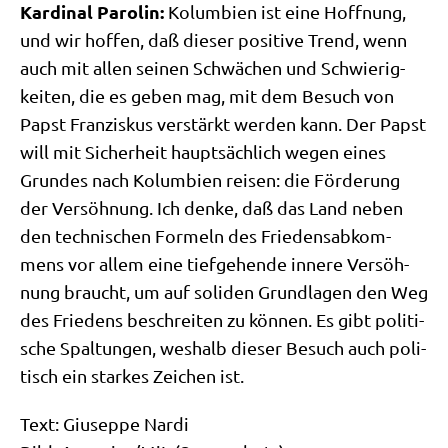
Kar­di­nal Paro­lin:
Kolum­bi­en ist eine Hoff­nung,
und wir hof­fen, daß die­ser posi­ti­ve Trend, wenn
auch mit allen sei­nen Schwä­chen und Schwie­rig­
kei­ten, die es geben mag, mit dem Besuch von
Papst Fran­zis­kus ver­stärkt wer­den kann. Der Papst
will mit Sicher­heit haupt­säch­lich wegen eines
Grun­des nach Kolum­bi­en rei­sen: die För­de­rung
der Ver­söh­nung. Ich den­ke, daß das Land neben
den tech­ni­schen For­meln des Frie­dens­ab­kom­
mens vor allem eine tief­ge­hen­de inne­re Ver­söh­
nung braucht, um auf soli­den Grund­la­gen den Weg
des Frie­dens beschrei­ten zu kön­nen. Es gibt poli­ti­
sche Spal­tun­gen, wes­halb die­ser Besuch auch poli­
tisch ein star­kes Zei­chen ist.
Text: Giu­sep­pe Nardi