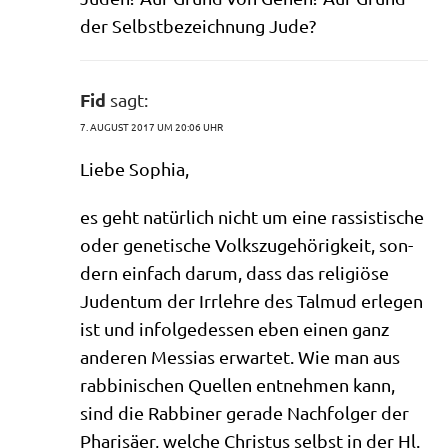
der Selbst­be­zeich­nung Jude?
Fid
sagt:
7. AUGUST 2017 UM 20:06 UHR
Lie­be Sophia,
es geht natür­lich nicht um eine ras­si­sti­sche
oder gene­ti­sche Volks­zu­ge­hö­rig­keit, son­
dern ein­fach dar­um, dass das reli­giö­se
Juden­tum der Irr­leh­re des Tal­mud erle­gen
ist und infol­ge­des­sen eben einen ganz
ande­ren Mes­si­as erwar­tet. Wie man aus
rab­bi­ni­schen Quel­len ent­neh­men kann,
sind die Rab­bi­ner gera­de Nach­fol­ger der
Pha­ri­sä­er, wel­che Chri­stus selbst in der Hl.