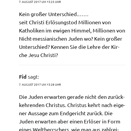
7. AUGUST 2017 UM 15:23 UHR
Kein gro­ßer Unterschied.……
seit Chri­sti Erlö­sungs­tod Mil­lio­nen von
Katho­li­ken im ewi­gen Him­mel, Mil­lio­nen von
Nicht-mes­sia­ni­schen Juden wo? Kein gro­ßer
Unter­schied? Ken­nen Sie die Leh­re der Kir­
che Jesu Christi?
Fid
sagt:
7. AUGUST 2017 UM 15:28 UHR
Die Juden erwar­ten gera­de nicht den zurück­
keh­ren­den Chri­stus. Chri­stus kehrt nach eige­
ner Aus­sa­ge zum End­ge­richt zurück. Die
Juden erwar­ten aber einen Erlö­ser in Form
eines Welt­herr­schers, wie man aus zahl­rei­