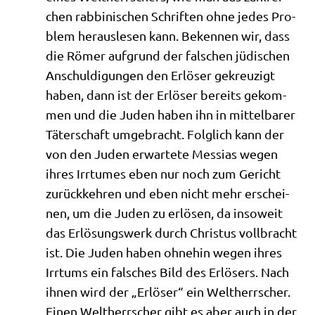
chen rab­bi­ni­schen Schrif­ten ohne jedes Pro­
blem her­aus­le­sen kann. Beken­nen wir, dass
die Römer auf­grund der fal­schen jüdi­schen
Anschul­di­gun­gen den Erlö­ser gekreu­zigt
haben, dann ist der Erlö­ser bereits gekom­
men und die Juden haben ihn in mit­tel­ba­rer
Täter­schaft umge­bracht. Folg­lich kann der
von den Juden erwar­te­te Mes­si­as wegen
ihres Irr­tu­mes eben nur noch zum Gericht
zurück­keh­ren und eben nicht mehr erschei­
nen, um die Juden zu erlö­sen, da inso­weit
das Erlö­sungs­werk durch Chri­stus voll­bracht
ist. Die Juden haben ohne­hin wegen ihres
Irr­tums ein fal­sches Bild des Erlö­sers. Nach
ihnen wird der „Erlö­ser“ ein Welt­herr­scher.
Einen Welt­herr­scher gibt es aber auch in der