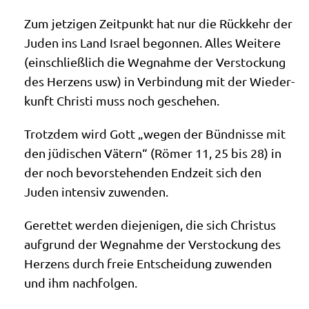
Zum jet­zi­gen Zeit­punkt hat nur die Rück­kehr der
Juden ins Land Isra­el begon­nen. Alles Wei­te­re
(ein­schließ­lich die Weg­nah­me der Ver­stockung
des Her­zens usw) in Ver­bin­dung mit der Wie­der­
kunft Chri­sti muss noch geschehen.
Trotz­dem wird Gott „wegen der Bünd­nis­se mit
den jüdi­schen Vätern“ (Römer 11, 25 bis 28) in
der noch bevor­ste­hen­den End­zeit sich den
Juden inten­siv zuwenden.
Geret­tet wer­den die­je­ni­gen, die sich Chri­stus
auf­grund der Weg­nah­me der Ver­stockung des
Her­zens durch freie Ent­schei­dung zuwen­den
und ihm nachfolgen.