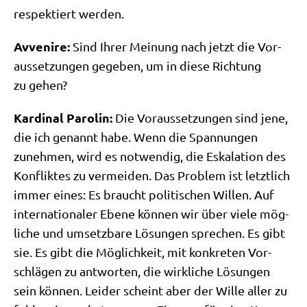
respek­tiert werden.
Avve­ni­re:
Sind Ihrer Mei­nung nach jetzt die Vor­
aus­set­zun­gen gege­ben, um in die­se Rich­tung
zu gehen?
Kar­di­nal Paro­lin:
Die Vor­aus­set­zun­gen sind jene,
die ich genannt habe. Wenn die Span­nun­gen
zuneh­men, wird es not­wen­dig, die Eska­la­ti­on des
Kon­flik­tes zu ver­mei­den. Das Pro­blem ist letzt­lich
immer eines: Es braucht poli­ti­schen Wil­len. Auf
inter­na­tio­na­ler Ebe­ne kön­nen wir über vie­le mög­
li­che und umsetz­ba­re Lösun­gen spre­chen. Es gibt
sie. Es gibt die Mög­lich­keit, mit kon­kre­ten Vor­
schlä­gen zu ant­wor­ten, die wirk­li­che Lösun­gen
sein kön­nen. Lei­der scheint aber der Wil­le aller zu