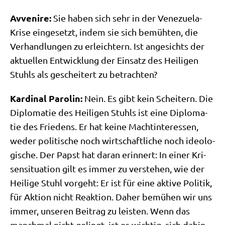
Avve­ni­re:
Sie haben sich sehr in der Vene­zue­la-
Kri­se ein­ge­setzt, indem sie sich bemüh­ten, die
Ver­hand­lun­gen zu erleich­tern. Ist ange­sichts der
aktu­el­len Ent­wick­lung der Ein­satz des Hei­li­gen
Stuhls als geschei­tert zu betrachten?
Kar­di­nal Paro­lin:
Nein. Es gibt kein Schei­tern. Die
Diplo­ma­tie des Hei­li­gen Stuhls ist eine Diplo­ma­
tie des Frie­dens. Er hat kei­ne Macht­in­ter­es­sen,
weder poli­ti­sche noch wirt­schaft­li­che noch ideo­lo­
gi­sche. Der Papst hat dar­an erin­nert: In einer Kri­
sen­si­tua­ti­on gilt es immer zu ver­ste­hen, wie der
Hei­li­ge Stuhl vor­geht: Er ist für eine akti­ve Poli­tik,
für Akti­on nicht Reak­ti­on. Daher bemü­hen wir uns
immer, unse­ren Bei­trag zu lei­sten. Wenn das
manch­mal nicht gelingt, ist es wich­tig, sich dahin­