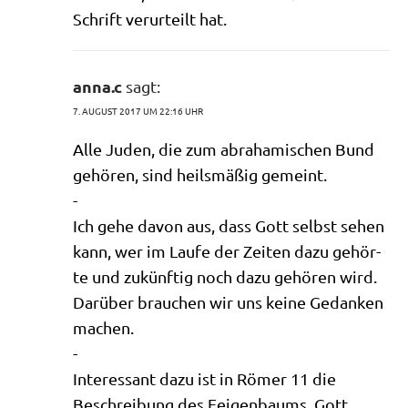
Schrift ver­ur­teilt hat.
anna.c
sagt:
7. AUGUST 2017 UM 22:16 UHR
Alle Juden, die zum abra­ha­mi­schen Bund
gehö­ren, sind heils­mä­ßig gemeint.
-
Ich gehe davon aus, dass Gott selbst sehen
kann, wer im Lau­fe der Zei­ten dazu gehör­
te und zukünf­tig noch dazu gehö­ren wird.
Dar­über brau­chen wir uns kei­ne Gedan­ken
machen.
-
Inter­es­sant dazu ist in Römer 11 die
Beschrei­bung des Fei­gen­baums. Gott