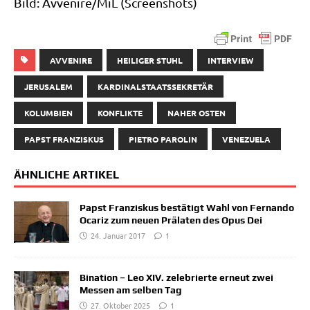
Bild: Avvenire/​MiL (Screen­shots)
AVVENIRE
HEILIGER STUHL
INTERVIEW
JERUSALEM
KARDINALSTAATSSEKRETÄR
KOLUMBIEN
KONFLIKTE
NAHER OSTEN
PAPST FRANZISKUS
PIETRO PAROLIN
VENEZUELA
ÄHNLICHE ARTIKEL
Papst Franziskus bestätigt Wahl von Fernando
Ocariz zum neuen Prälaten des Opus Dei
24. Januar 2017
1
Bination – Leo XIV. zelebrierte erneut zwei
Messen am selben Tag
27. Oktober 2025
1