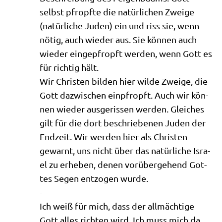
selbst pfropf­te die natür­li­chen Zwei­ge
(natür­li­che Juden) ein und riss sie, wenn
nötig, auch wie­der aus. Sie kön­nen auch
wie­der ein­ge­pfropft wer­den, wenn Gott es
für rich­tig hält.
Wir Chri­sten bil­den hier wil­de Zwei­ge, die
Gott dazwi­schen ein­pfropft. Auch wir kön­
nen wie­der aus­ge­ris­sen wer­den. Glei­ches
gilt für die dort beschrie­be­nen Juden der
End­zeit. Wir wer­den hier als Chri­sten
gewarnt, uns nicht über das natür­li­che Isra­
el zu erhe­ben, denen vor­über­ge­hend Got­
tes Segen ent­zo­gen wurde.
-
Ich weiß für mich, dass der all­mäch­ti­ge
Gott alles rich­ten wird. Ich muss mich da