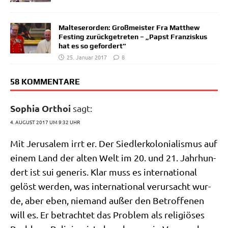
Malteserorden: Großmeister Fra Matthew
Festing zurückgetreten – „Papst Franziskus
hat es so gefordert“
25. Januar 2017
8
58 KOMMENTARE
Sophia Orthoi
sagt:
4. AUGUST 2017 UM 9:32 UHR
Mit Jeru­sa­lem irrt er. Der Sied­ler­ko­lo­nia­lis­mus auf
einem Land der alten Welt im 20. und 21. Jahr­hun­
dert ist sui gene­ris. Klar muss es inter­na­tio­nal
gelöst wer­den, was inter­na­tio­nal ver­ur­sacht wur­
de, aber eben, nie­mand außer den Betrof­fe­nen
will es. Er betrach­tet das Pro­blem als reli­giö­ses