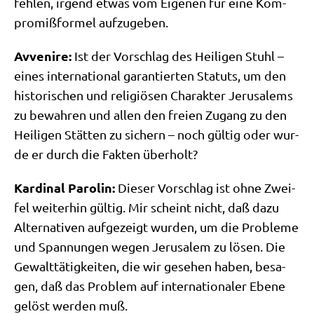
feh­len, irgend etwas vom Eige­nen für eine Kom­
pro­miß­for­mel aufzugeben.
Avve­ni­re:
Ist der Vor­schlag des Hei­li­gen Stuhl –
eines inter­na­tio­nal garan­tier­ten Sta­tuts, um den
histo­ri­schen und reli­giö­sen Cha­rak­ter Jeru­sa­lems
zu bewah­ren und allen den frei­en Zugang zu den
Hei­li­gen Stät­ten zu sichern – noch gül­tig oder wur­
de er durch die Fak­ten überholt?
Kar­di­nal Paro­lin:
Die­ser Vor­schlag ist ohne Zwei­
fel wei­ter­hin gül­tig. Mir scheint nicht, daß dazu
Alter­na­ti­ven auf­ge­zeigt wur­den, um die Pro­ble­me
und Span­nun­gen wegen Jeru­sa­lem zu lösen. Die
Gewalt­tä­tig­kei­ten, die wir gese­hen haben, besa­
gen, daß das Pro­blem auf inter­na­tio­na­ler Ebe­ne
gelöst wer­den muß.