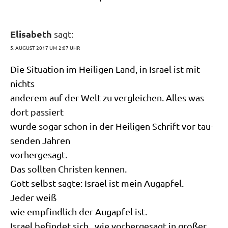
Elisabeth
sagt:
5. AUGUST 2017 UM 2:07 UHR
Die Situa­ti­on im Hei­li­gen Land, in Isra­el ist mit
nichts
ande­rem auf der Welt zu ver­glei­chen. Alles was
dort passiert
wur­de sogar schon in der Hei­li­gen Schrift vor tau­
sen­den Jahren
vorhergesagt.
Das soll­ten Chri­sten kennen.
Gott selbst sag­te: Isra­el ist mein Aug­ap­fel.
Jeder weiß
wie emp­find­lich der Aug­ap­fel ist.
Isra­el befin­det sich , wie vor­her­ge­sagt in gro­ßer