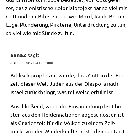
tet, das zio­ni­sti­sche Kolo­ni­al­pro­jekt hat so viel mit
Gott und der Bibel zu tun, wie Mord, Raub, Betrug,
Lüge, Plün­de­rung, Pira­te­rie, Unter­drückung zu tun,
so viel wie mit Sün­de zu tun.
anna.c
sagt:
6. AUGUST 2017 UM 15:56 UHR
Biblisch pro­phe­zeit wur­de, dass Gott in der End­
zeit die­ser Welt Juden aus der Dia­spo­ra nach
Isra­el zurück­bringt, was teil­wei­se erfüllt ist.
Anschlie­ßend, wenn die Ein­samm­lung der Chri­
sten aus den Hei­den­na­tio­nen abge­schlos­sen ist
als Gna­den­zeit für die Völ­ker, zu einem Zeit­
punkt vor der Wie­der­kunft Chri­sti, den nur Gott