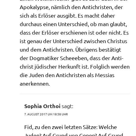
Apo­ka­lyp­se, näm­lich den Anti­chri­sten, der
sich als Erlö­ser aus­gibt. Es macht daher
durch­aus einen Unter­schied, ob man glaubt,
dass der Erlö­ser erschie­nen ist oder nicht. Es
ist genau der Unter­schied zwi­schen Chri­stus
und dem Anti­chri­sten. Übri­gens bestä­tigt
der Dog­ma­ti­ker Schee­eben, dass der Anti­
christ jüdi­scher Her­kunft ist. Folg­lich wer­den
die Juden den Anti­chri­sten als Mes­si­as
anerkennen.
Sophia Orthoi
sagt:
7. AUGUST 2017 UM 18:58 UHR
Fid, zu den zwei letz­ten Sät­ze: Wel­che
Juden? Auf Grund von Genen? Auf Grund