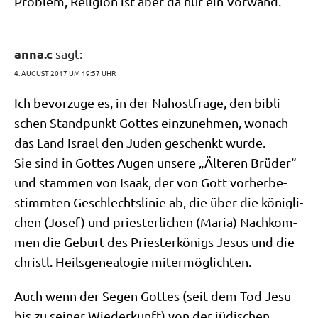
Pro­blem, Reli­gi­on ist aber da nur ein Vorwand.
anna.c
sagt:
4. AUGUST 2017 UM 19:57 UHR
Ich bevor­zu­ge es, in der Nah­ost­fra­ge, den bibli­
schen Stand­punkt Got­tes ein­zu­neh­men, wonach
das Land Isra­el den Juden geschenkt wurde.
Sie sind in Got­tes Augen unse­re „Älte­ren Brü­der“
und stam­men von Isaak, der von Gott vor­her­be­
stimm­ten Geschlechts­li­nie ab, die über die könig­li­
chen (Josef) und prie­ster­li­chen (Maria) Nach­kom­
men die Geburt des Prie­ster­kö­nigs Jesus und die
christl. Heils­ge­nea­lo­gie mitermöglichten.
Auch wenn der Segen Got­tes (seit dem Tod Jesu
bis zu sei­ner Wie­der­kunft) von der jüdi­schen