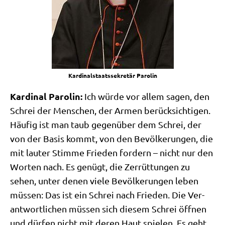
Kar­di­nal­staats­se­kre­tär Parolin
Kar­di­nal Paro­lin:
Ich wür­de vor allem sagen, den
Schrei der Men­schen, der Armen berück­sich­ti­gen.
Häu­fig ist man taub gegen­über dem Schrei, der
von der Basis kommt, von den Bevöl­ke­run­gen, die
mit lau­ter Stim­me Frie­den for­dern – nicht nur den
Wor­ten nach. Es genügt, die Zer­rüt­tun­gen zu
sehen, unter denen vie­le Bevöl­ke­run­gen leben
müs­sen: Das ist ein Schrei nach Frie­den. Die Ver­
ant­wort­li­chen müs­sen sich die­sem Schrei öff­nen
und dür­fen nicht mit deren Haut spie­len. Es geht