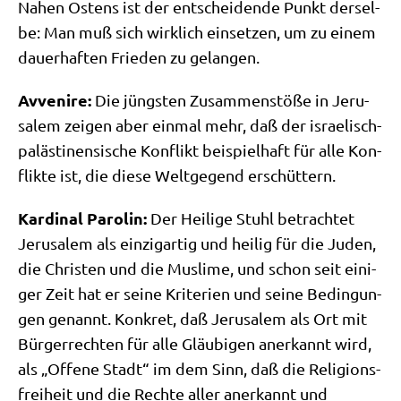
Nahen Ostens ist der ent­schei­den­de Punkt der­sel­
be: Man muß sich wirk­lich ein­set­zen, um zu einem
dau­er­haf­ten Frie­den zu gelangen.
Avve­ni­re:
Die jüng­sten Zusam­men­stö­ße in Jeru­
sa­lem zei­gen aber ein­mal mehr, daß der israe­lisch-
palä­sti­nen­si­sche Kon­flikt bei­spiel­haft für alle Kon­
flik­te ist, die die­se Welt­ge­gend erschüttern.
Kar­di­nal Paro­lin:
Der Hei­li­ge Stuhl betrach­tet
Jeru­sa­lem als ein­zig­ar­tig und hei­lig für die Juden,
die Chri­sten und die Mus­li­me, und schon seit eini­
ger Zeit hat er sei­ne Kri­te­ri­en und sei­ne Bedin­gun­
gen genannt. Kon­kret, daß Jeru­sa­lem als Ort mit
Bür­ger­rech­ten für alle Gläu­bi­gen aner­kannt wird,
als „Offe­ne Stadt“ im dem Sinn, daß die Reli­gi­ons­
frei­heit und die Rech­te aller aner­kannt und