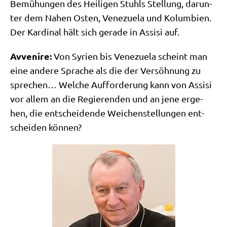
Bemü­hun­gen des Hei­li­gen Stuhls Stel­lung, dar­un­
ter dem Nahen Osten, Vene­zue­la und Kolum­bi­en.
Der Kar­di­nal hält sich gera­de in Assi­si auf.
Avve­ni­re:
Von Syri­en bis Vene­zue­la scheint man
eine ande­re Spra­che als die der Ver­söh­nung zu
spre­chen… Wel­che Auf­for­de­rung kann von Assi­si
vor allem an die Regie­ren­den und an jene erge­
hen, die ent­schei­den­de Wei­chen­stel­lun­gen ent­
schei­den können?