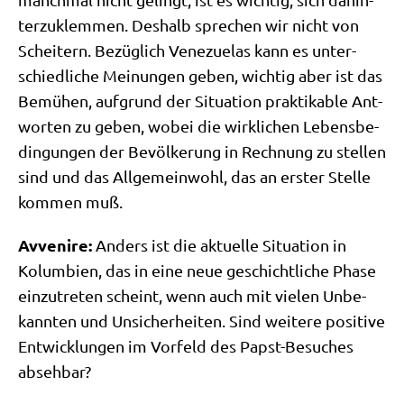
ter­zu­klem­men. Des­halb spre­chen wir nicht von
Schei­tern. Bezüg­lich Vene­zue­las kann es unter­
schied­li­che Mei­nun­gen geben, wich­tig aber ist das
Bemü­hen, auf­grund der Situa­ti­on prak­ti­ka­ble Ant­
wor­ten zu geben, wobei die wirk­li­chen Lebens­be­
din­gun­gen der Bevöl­ke­rung in Rech­nung zu stel­len
sind und das All­ge­mein­wohl, das an erster Stel­le
kom­men muß.
Avve­ni­re:
Anders ist die aktu­el­le Situa­ti­on in
Kolum­bi­en, das in eine neue geschicht­li­che Pha­se
ein­zu­tre­ten scheint, wenn auch mit vie­len Unbe­
kann­ten und Unsi­cher­hei­ten. Sind wei­te­re posi­ti­ve
Ent­wick­lun­gen im Vor­feld des Papst-Besu­ches
absehbar?