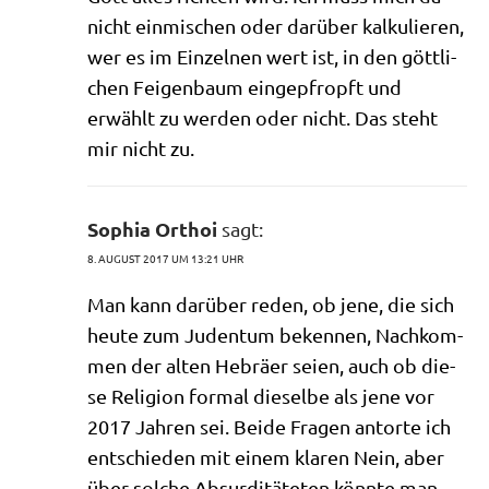
nicht ein­mi­schen oder dar­über kal­ku­lie­ren,
wer es im Ein­zel­nen wert ist, in den gött­li­
chen Fei­gen­baum ein­ge­pfropft und
erwählt zu wer­den oder nicht. Das steht
mir nicht zu.
Sophia Orthoi
sagt:
8. AUGUST 2017 UM 13:21 UHR
Man kann dar­über reden, ob jene, die sich
heu­te zum Juden­tum beken­nen, Nach­kom­
men der alten Hebrä­er sei­en, auch ob die­
se Reli­gi­on for­mal die­sel­be als jene vor
2017 Jah­ren sei. Bei­de Fra­gen antor­te ich
ent­schie­den mit einem kla­ren Nein, aber
über sol­che Absur­di­tä­te­ten könn­te man