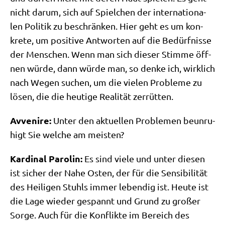
nicht dar­um, sich auf Spiel­chen der inter­na­tio­na­
len Poli­tik zu beschrän­ken. Hier geht es um kon­
kre­te, um posi­ti­ve Ant­wor­ten auf die Bedürf­nis­se
der Men­schen. Wenn man sich die­ser Stim­me öff­
nen wür­de, dann wür­de man, so den­ke ich, wirk­lich
nach Wegen suchen, um die vie­len Pro­ble­me zu
lösen, die die heu­ti­ge Rea­li­tät zerrütten.
Avve­ni­re:
Unter den aktu­el­len Pro­ble­men beun­ru­
higt Sie wel­che am meisten?
Kar­di­nal Paro­lin:
Es sind vie­le und unter die­sen
ist sicher der Nahe Osten, der für die Sen­si­bi­li­tät
des Hei­li­gen Stuhls immer leben­dig ist. Heu­te ist
die Lage wie­der gespannt und Grund zu gro­ßer
Sor­ge. Auch für die Kon­flik­te im Bereich des