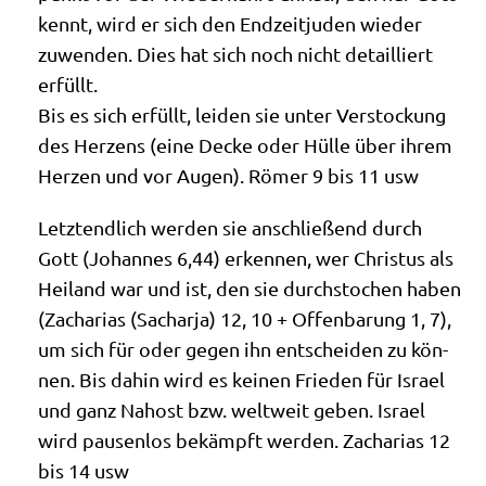
kennt, wird er sich den End­zeit­ju­den wie­der
zuwen­den. Dies hat sich noch nicht detail­liert
erfüllt.
Bis es sich erfüllt, lei­den sie unter Ver­stockung
des Her­zens (eine Decke oder Hül­le über ihrem
Her­zen und vor Augen). Römer 9 bis 11 usw
Letzt­end­lich wer­den sie anschlie­ßend durch
Gott (Johan­nes 6,44) erken­nen, wer Chri­stus als
Hei­land war und ist, den sie durch­sto­chen haben
(Zacha­ri­as (Sachar­ja) 12, 10 + Offen­ba­rung 1, 7),
um sich für oder gegen ihn ent­schei­den zu kön­
nen. Bis dahin wird es kei­nen Frie­den für Isra­el
und ganz Nah­ost bzw. welt­weit geben. Isra­el
wird pau­sen­los bekämpft wer­den. Zacha­ri­as 12
bis 14 usw