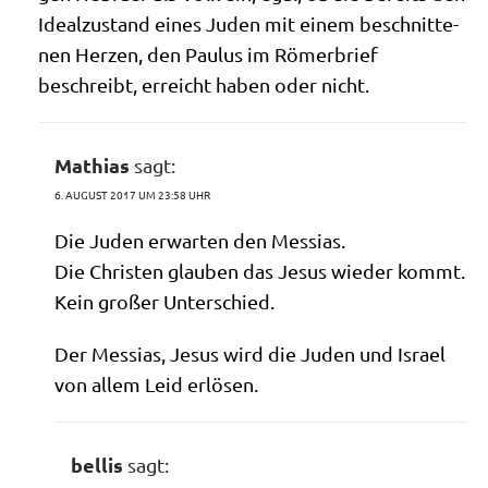
Ide­al­zu­stand eines Juden mit einem beschnit­te­
nen Her­zen, den Pau­lus im Römer­brief
beschreibt, erreicht haben oder nicht.
Mathias
sagt:
6. AUGUST 2017 UM 23:58 UHR
Die Juden erwar­ten den Messias.
Die Chri­sten glau­ben das Jesus wie­der kommt.
Kein gro­ßer Unterschied.
Der Mes­si­as, Jesus wird die Juden und Israel
von allem Leid erlösen.
bellis
sagt: