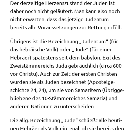
Der der­zei­ti­ge Her­zens­zu­stand der Juden ist
daher noch nicht geläu­tert. Man kann also noch
nicht erwar­ten, dass das jet­zi­ge Juden­tum
bereits alle Vor­aus­set­zun­gen zur Ret­tung erfüllt.
Übri­gens ist die Bezeich­nung „Juden­tum“ (für
das hebräi­sche Volk) oder „Jude“ (für einen
Hebrä­er) spä­te­stens seit dem baby­lon. Exil des
Zwei­stäm­me­reichs Juda gebräuch­lich (cir­ca 600
vor Chri­stu). Auch zur Zeit der ersten Chri­sten
wur­den sie als Juden bezeich­net (Apo­stel­ge­
schich­te 24, 24), um sie von Sama­ri­tern (Übrig­ge­
blie­be­ne des 10-Stäm­me­rei­ches Sama­ria) und
ande­ren Natio­nen zu unterscheiden.
Die allg. Bezeich­nung „Jude“ schließt alle heu­ti­
gen Hebrä­er als Volk ein, egal, ob sie bereits den