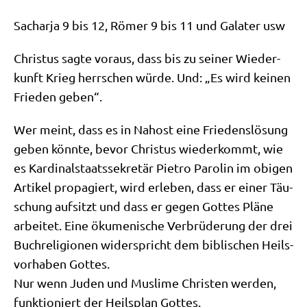
Sachar­ja 9 bis 12, Römer 9 bis 11 und Gala­ter usw
Chri­stus sag­te vor­aus, dass bis zu sei­ner Wie­der­
kunft Krieg herr­schen wür­de. Und: „Es wird kei­nen
Frie­den geben“.
Wer meint, dass es in Nah­ost eine Frie­dens­lö­sung
geben könn­te, bevor Chri­stus wie­der­kommt, wie
es Kar­di­nal­staats­se­kre­tär Pie­tro Paro­lin im obi­gen
Arti­kel pro­pa­giert, wird erle­ben, dass er einer Täu­
schung auf­sitzt und dass er gegen Got­tes Plä­ne
arbei­tet. Eine öku­me­ni­sche Ver­brü­de­rung der drei
Buch­re­li­gio­nen wider­spricht dem bibli­schen Heils­
vor­ha­ben Gottes.
Nur wenn Juden und Mus­li­me Chri­sten wer­den,
funk­tio­niert der Heils­plan Gottes.