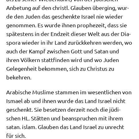
Anbe­tung auf den christl. Glau­ben über­ging, wur­
de den Juden das geschenk­te Isra­el nie wie­der
genom­men. Es wur­de ihnen pro­phe­zeit, dass sie
spä­te­stens in der End­zeit die­ser Welt aus der Dia­
spo­ra wie­der in ihr Land zurück­keh­ren wer­den, wo
auch der Kampf zwi­schen Gott und Satan und
ihren Völ­kern statt­fin­den wird und wo Juden
Gele­gen­heit bekom­men, sich zu Chri­stus zu
bekehren.
Ara­bi­sche Mus­li­me stam­men im wesent­li­chen von
Isma­el ab und ihnen wur­de das Land Isra­el nicht
geschenkt. Sie beset­zen der­zeit noch die jüdi­
schen HL. Stät­ten und bean­spru­chen mit ihrem
satan. islam. Glau­ben das Land Isra­el zu unrecht
für sich.