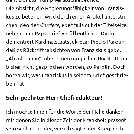
Die Absicht, die Regie­rungs­fä­hig­keit von Fran­zis­
kus zu beto­nen, wird durch einen Arti­kel unter­stri­
chen, den der
Cor­rie­re
, eben­falls auf der Titel­sei­te,
neben dem Papst­brief ver­öf­fent­lich­te. Dar­in
demen­tiert Kar­di­nal­staats­se­kre­tär Pie­tro Paro­lin,
daß es Rück­tritts­ab­sich­ten von Fran­zis­kus gebe.
„Abso­lut nein“, über einen mög­li­chen Rück­tritt sei
bis­her nicht gespro­chen wor­den, so Paro­lin. Doch
hören wir, was Fran­zis­kus in sei­nem Brief geschrie­
ben hat:
Sehr geehrter Herr Chefredakteur!
Ich möch­te Ihnen für die Wor­te der Nähe dan­ken,
mit denen Sie in die­ser Zeit der Krank­heit prä­sent
sein woll­ten, in der, wie ich sag­te, der Krieg noch