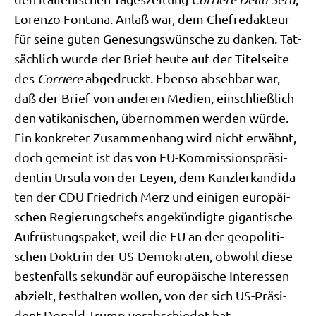
Loren­zo Fon­ta­na. Anlaß war, dem Chef­re­dak­teur
für sei­ne guten Gene­sungs­wün­sche zu dan­ken. Tat­
säch­lich wur­de der Brief heu­te auf der Titel­sei­te
des
Cor­rie­re
abge­druckt. Eben­so abseh­bar war,
daß der Brief von ande­ren Medi­en, ein­schließ­lich
den vati­ka­ni­schen, über­nom­men wer­den wür­de.
Ein kon­kre­ter Zusam­men­hang wird nicht erwähnt,
doch gemeint ist das von EU-Kom­mis­si­ons­prä­si­
den­tin Ursu­la von der Ley­en, dem Kanz­ler­kan­di­da­
ten der CDU Fried­rich Merz und eini­gen euro­päi­
schen Regie­rungs­chefs ange­kün­dig­te gigan­ti­sche
Auf­rü­stungs­pa­ket, weil die EU an der geo­po­li­ti­
schen Dok­trin der US-Demo­kra­ten, obwohl die­se
besten­falls sekun­där auf euro­päi­sche Inter­es­sen
abzielt, fest­hal­ten wol­len, von der sich US-Prä­si­
dent Donald Trump ver­ab­schie­det hat.