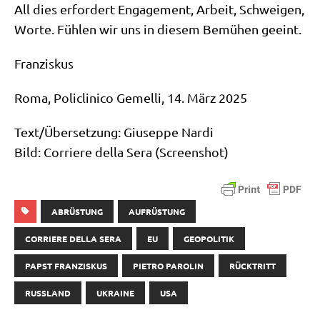
All dies erfor­dert Enga­ge­ment, Arbeit, Schwei­gen,
Wor­te. Füh­len wir uns in die­sem Bemü­hen geeint.
Fran­zis­kus
Roma, Policli­ni­co Gemel­li, 14. März 2025
Text/​Übersetzung: Giu­sep­pe Nar­di
Bild: Cor­rie­re del­la Sera (Screen­shot)
ABRÜSTUNG
AUFRÜSTUNG
CORRIERE DELLA SERA
EU
GEOPOLITIK
PAPST FRANZISKUS
PIETRO PAROLIN
RÜCKTRITT
RUSSLAND
UKRAINE
USA