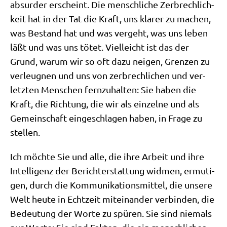
absur­der erscheint. Die mensch­li­che Zer­brech­lich­
keit hat in der Tat die Kraft, uns kla­rer zu machen,
was Bestand hat und was ver­geht, was uns leben
läßt und was uns tötet. Viel­leicht ist das der
Grund, war­um wir so oft dazu nei­gen, Gren­zen zu
ver­leug­nen und uns von zer­brech­li­chen und ver­
letz­ten Men­schen fern­zu­hal­ten: Sie haben die
Kraft, die Rich­tung, die wir als ein­zel­ne und als
Gemein­schaft ein­ge­schla­gen haben, in Fra­ge zu
stellen.
Ich möch­te Sie und alle, die ihre Arbeit und ihre
Intel­li­genz der Bericht­erstat­tung wid­men, ermu­ti­
gen, durch die Kom­mu­ni­ka­ti­ons­mit­tel, die unse­re
Welt heu­te in Echt­zeit mit­ein­an­der ver­bin­den, die
Bedeu­tung der Wor­te zu spü­ren. Sie sind nie­mals