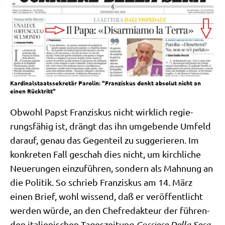
Kardinalstaatssekretär Parolin: "Franziskus denkt absolut nicht an
einen Rücktritt"
Obwohl Papst Fran­zis­kus nicht wirk­lich regie­
rungs­fä­hig ist, drängt das ihn umge­ben­de Umfeld
dar­auf, genau das Gegen­teil zu sug­ge­rie­ren. Im
kon­kre­ten Fall geschah dies nicht, um kirch­li­che
Neue­run­gen ein­zu­füh­ren, son­dern als Mah­nung an
die Poli­tik. So schrieb Fran­zis­kus am 14. März
einen Brief, wohl wis­send, daß er ver­öf­fent­licht
wer­den wür­de, an den Chef­re­dak­teur der füh­ren­
den ita­lie­ni­schen Tages­zei­tung
Cor­rie­re Del­la Sera
,