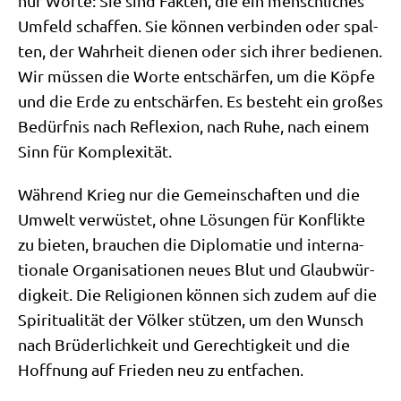
nur Wor­te: Sie sind Fak­ten, die ein mensch­li­ches
Umfeld schaf­fen. Sie kön­nen ver­bin­den oder spal­
ten, der Wahr­heit die­nen oder sich ihrer bedie­nen.
Wir müs­sen die Wor­te ent­schär­fen, um die Köp­fe
und die Erde zu ent­schär­fen. Es besteht ein gro­ßes
Bedürf­nis nach Refle­xi­on, nach Ruhe, nach einem
Sinn für Komplexität.
Wäh­rend Krieg nur die Gemein­schaf­ten und die
Umwelt ver­wü­stet, ohne Lösun­gen für Kon­flik­te
zu bie­ten, brau­chen die Diplo­ma­tie und inter­na­
tio­na­le Orga­ni­sa­tio­nen neu­es Blut und Glaub­wür­
dig­keit. Die Reli­gio­nen kön­nen sich zudem auf die
Spi­ri­tua­li­tät der Völ­ker stüt­zen, um den Wunsch
nach Brü­der­lich­keit und Gerech­tig­keit und die
Hoff­nung auf Frie­den neu zu entfachen.