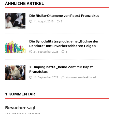
ÄHNLICHE ARTIKEL
Die Risiko-Ökumene von Papst Franziskus
14. August 2018
2
Die Synodalitätssynode: eine „Büchse der
Pandora“ mit unvorhersehbaren Folgen
21. September 2023
1
Xi Jinping hatte „keine Zeit“ für Papst
Franziskus
16. September 2022
Kommentare deaktiviert
1 KOMMENTAR
Besucher
sagt: